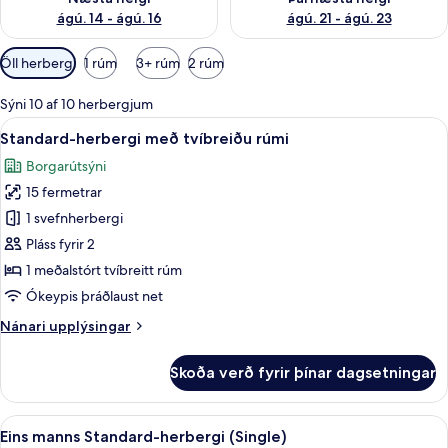
ágú. 14 - ágú. 16
ágú. 21 - ágú. 23
Síur
Öll herbergi
1 rúm
3+ rúm
2 rúm
í
boði
Sýni 10 af 10 herbergjum
fyrir
Skoða
Standard-herbergi með tvíbreiðu rúmi 
8
Standard-herbergi með tvíbreiðu rúmi
herbergi
allar
Borgarútsýni
myndir
15 fermetrar
fyrir
Standard-
1 svefnherbergi
herbergi
Pláss fyrir 2
með
1 meðalstórt tvíbreitt rúm
tvíbreiðu
Ókeypis þráðlaust net
rúmi
Nánari
Nánari upplýsingar
upplýsingar
fyrir
Skoða verð fyrir þínar dagsetningar
Standard-
herbergi
með
Skoða
Öryggishólf í herbergi, skrifborð, óke
6
tvíbreiðu
Eins manns Standard-herbergi (Single)