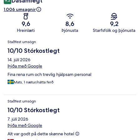
Dásamlegt
9,2
1.006 umsagnir
9,6
8,6
9,2
Hreinlæti
Þjónusta
Starfsfólk og þjónusta
Umsagnir
Staðfest umsögn
10/10 Stórkostlegt
14. júlí 2026
Þýða með Google
Fina rena rum och trevlig hjälpsam personal
Mats, 1 nætur/nátta ferð
Staðfest umsögn
10/10 Stórkostlegt
7. júlí 2026
Þýða með Google
Alt var godt på dette skønne hotel 😊