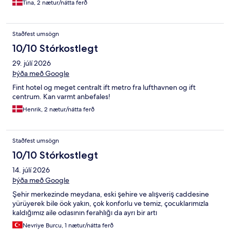
Tina, 2 nætur/nátta ferð
Staðfest umsögn
10/10 Stórkostlegt
29. júlí 2026
Þýða með Google
Fint hotel og meget centralt ift metro fra lufthavnen og ift
centrum. Kan varmt anbefales!
Henrik, 2 nætur/nátta ferð
Staðfest umsögn
10/10 Stórkostlegt
14. júlí 2026
Þýða með Google
Şehir merkezinde meydana, eski şehire ve alışveriş caddesine
yürüyerek bile öok yakın, çok konforlu ve temiz, çocuklarımızla
kaldığımız aile odasının ferahlığı da ayrı bir artı
Nevriye Burcu, 1 nætur/nátta ferð