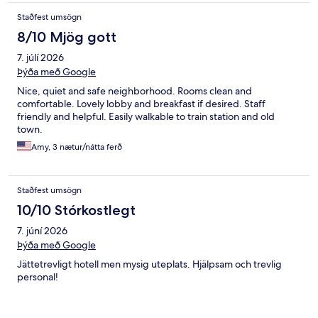
Staðfest umsögn
8/10 Mjög gott
7. júlí 2026
Þýða með Google
Nice, quiet and safe neighborhood. Rooms clean and
comfortable. Lovely lobby and breakfast if desired. Staff
friendly and helpful. Easily walkable to train station and old
town.
Amy, 3 nætur/nátta ferð
Staðfest umsögn
10/10 Stórkostlegt
7. júní 2026
Þýða með Google
Jättetrevligt hotell men mysig uteplats. Hjälpsam och trevlig
personal!