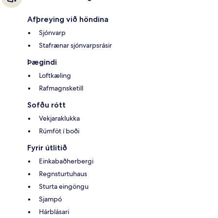
Afþreying við höndina
Sjónvarp
Stafrænar sjónvarpsrásir
Þægindi
Loftkæling
Rafmagnsketill
Sofðu rótt
Vekjaraklukka
Rúmföt í boði
Fyrir útlitið
Einkabaðherbergi
Regnsturtuhaus
Sturta eingöngu
Sjampó
Hárblásari