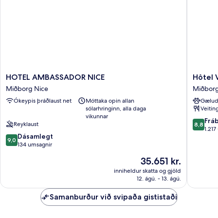
HOTEL
Hôtel
HOTEL AMBASSADOR NICE
Hôtel 
AMBASSADOR
Vacance
Miðborg Nice
Miðborg
NICE
Bleues
Ókeypis þráðlaust net
Móttaka opin allan
Gælud
Miðborg
Le
sólarhringinn, alla daga
Veitin
Nice
Royal
vikunnar
Miðbor
8.8
Frá
Reyklaust
8,8
Nice
af
1.217
9.0
Dásamlegt
10,
9,0
af
134 umsagnir
Frábært
10,
1.217
Verðið
35.651 kr.
Dásamlegt,
umsagni
er
134
inniheldur skatta og gjöld
35.651 kr.
12. ágú. - 13. ágú.
umsagnir
Samanburður við svipaða gististaði