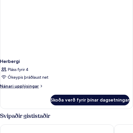
Herbergi
Pláss fyrir 4
Ókeypis þráðlaust net
Nánari
Nánari upplýsingar
upplýsingar
fyrir
Skoða verð fyrir þínar dagsetningar
Herbergi
Svipaðir gististaðir
HOTEL AMBASSADOR NICE
Hôtel Va