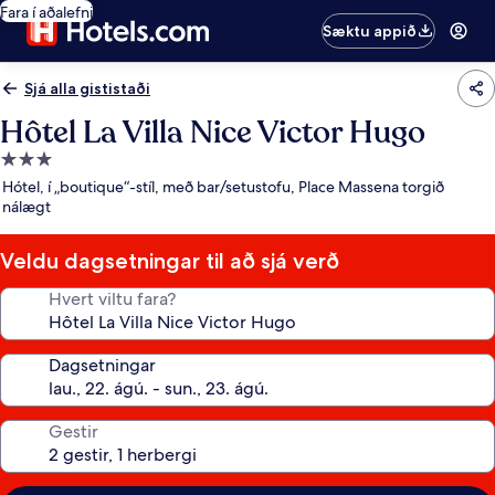
Fara í aðalefni
Sæktu appið
Sjá alla gististaði
Hôtel La Villa Nice Victor Hugo
3.0
stjörnu
Hótel, í „boutique“-stíl, með bar/setustofu, Place Massena torgið
gististaður
nálægt
Veldu dagsetningar til að sjá verð
Hvert viltu fara?
Dagsetningar
Gestir