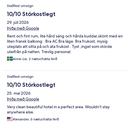
Staðfest umsögn
10/10 Stórkostlegt
29. júlí 2026
Þýða með Google
Rent och fint rum, lite hård säng och hårda kuddar,skönt med en
liten fransk balkong . Bra AC Bra läge. Bra frukost, mysig
uteplats att sitta på och äta frukost . Tyst ,inget som störde
uteifrån på natten. Trevlig personal.
Anne-Lie, 2 nætur/nátta ferð
Staðfest umsögn
10/10 Stórkostlegt
25. maí 2026
Þýða með Google
Very clean beautiful hotel in a perfect area. Wouldn’t stay
anywhere else.
Alexander, 6 nætur/nátta ferð