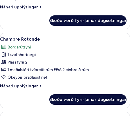
Nánari
Nánari upplýsingar
upplýsingar
fyrir
Skoða verð fyrir þínar dagsetningar
Fjölskylduherbergi
(Executive)
Skoða
Chambre Rotonde | Öryggishólf í herbe
5
Chambre Rotonde
allar
Borgarútsýni
myndir
1 svefnherbergi
fyrir
Chambre
Pláss fyrir 2
Rotonde
1 meðalstórt tvíbreitt rúm EÐA 2 einbreið rúm
Ókeypis þráðlaust net
Nánari
Nánari upplýsingar
upplýsingar
fyrir
Skoða verð fyrir þínar dagsetningar
Chambre
Rotonde