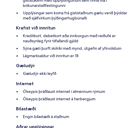
gististaðinn með upplýsingunum sem finna má í
bókunarstaðfestingunni
Upplýsingar sem koma frá gististaðnum gætu verið þýddar
með sjálfvirkum þýðingarhugbúnaði
Krafist við innritun
Kreditkort, debetkort eða innborgun með reiðufé er
nauðsynleg fyrir tilfallandi gjöld
Sýna gæti þurft skilríki með mynd, útgefin af yfirvöldum
Lágmarksaldur við innritun er 18
Gæludýr
Gæludýr ekki leyfð
Internet
Ókeypis þráðlaust internet í almennum rýmum
Ókeypis þráðlaust internet á herbergjum
Bílastæði
Engin bílastæði á staðnum
Aðrar upplýsingar