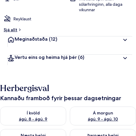
sólarhringinn, alla daga
vikunnar
Reyklaust
Sjá allt
Meginaðstaða
(12)
Vertu eins og heima hjá þér
(6)
Herbergisval
Kannaðu framboð fyrir þessar dagsetningar
Athuga framboð í kvöld ágú. 8 - ágú. 9
Athuga framboð á morgun ágú.
Í kvöld
Á morgun
ágú. 8 - ágú. 9
ágú. 9 - ágú. 10
Athuga framboð næstu helgi ágú. 14 - ágú. 16
Athuga framboð þarnæstu helg
Næsta helgi
Þarnæsta helgi