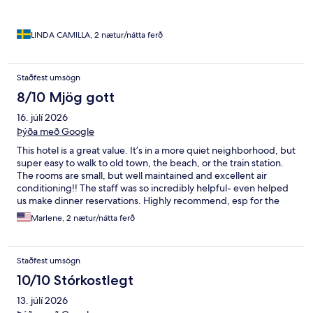
LINDA CAMILLA, 2 nætur/nátta ferð
Staðfest umsögn
8/10 Mjög gott
16. júlí 2026
Þýða með Google
This hotel is a great value. It’s in a more quiet neighborhood, but
super easy to walk to old town, the beach, or the train station.
The rooms are small, but well maintained and excellent air
conditioning!! The staff was so incredibly helpful- even helped
us make dinner reservations. Highly recommend, esp for the
price.
Marlene, 2 nætur/nátta ferð
Staðfest umsögn
10/10 Stórkostlegt
13. júlí 2026