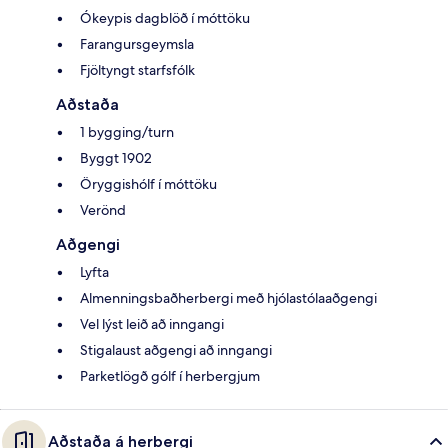
Ókeypis dagblöð í móttöku
Farangursgeymsla
Fjöltyngt starfsfólk
Aðstaða
1 bygging/turn
Byggt 1902
Öryggishólf í móttöku
Verönd
Aðgengi
Lyfta
Almenningsbaðherbergi með hjólastólaaðgengi
Vel lýst leið að inngangi
Stigalaust aðgengi að inngangi
Parketlögð gólf í herbergjum
Aðstaða á herbergi