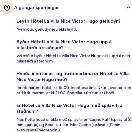
Algengar spurningar
Leyfir Hôtel La Villa Nice Victor Hugo gæludýr?
Því miður, gæludýr eru ekki leyfð.
Býður Hôtel La Villa Nice Victor Hugo upp á
bílastæði á staðnum?
Því miður býður Hôtel La Villa Nice Victor Hugo ekki upp á nein
bílastæði á staðnum.
Hvaða innritunar- og útritunartíma er Hôtel La Villa
Nice Victor Hugo með?
Innritunartími hefst: kl. 15:00. Innritunartíma lýkur: hvenær sem
er. Útritunartími er kl. 11:00. Snertilaus útritun er í boði.
Er Hôtel La Villa Nice Victor Hugo með spilavíti á
staðnum?
Nei. Þetta hótel er ekki með spilavíti, en Casino Ruhl (spilavíti) (6
mín. ganga) og Beaulieu-sur-Mer Casino (spilavíti) (11 mín.
akstur) eru í nágrenninu.