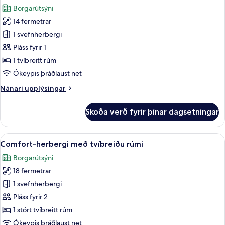
allar
rúmi
Borgarútsýni
myndir
14 fermetrar
fyrir
Eins
1 svefnherbergi
manns
Pláss fyrir 1
Standard-
1 tvíbreitt rúm
herbergi
Ókeypis þráðlaust net
(Single)
Nánari
Nánari upplýsingar
upplýsingar
fyrir
Skoða verð fyrir þínar dagsetningar
Eins
manns
Standard-
Skoða
Öryggishólf í herbergi, skrifborð, óke
11
herbergi
Comfort-herbergi með tvíbreiðu rúmi
allar
(Single)
Borgarútsýni
myndir
18 fermetrar
fyrir
Comfort-
1 svefnherbergi
herbergi
Pláss fyrir 2
með
1 stórt tvíbreitt rúm
tvíbreiðu
Ókeypis þráðlaust net