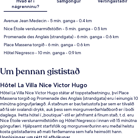
Hvað er í
Samgöngur
Veitingastaðir
nágrenninu?
Avenue Jean Medecin
- 5 mín. ganga
- 0.4 km
Nice Étoile verslunarmiðstöðin
- 5 mín. ganga
- 0.5 km
Promenade des Anglais (strandgata)
- 6 mín. ganga
- 0.6 km
Place Massena torgið
- 6 mín. ganga
- 0.6 km
Hôtel Negresco
- 10 mín. ganga
- 0.9 km
Um þennan gististað
Hôtel La Villa Nice Victor Hugo
Hôtel La Villa Nice Victor Hugo státar af toppstaðsetningu, því Place
Massena torgið og Promenade des Anglais (strandgata) eru í einungis 10
mínútna göngufjarlægð. Á staðnum er bar/setustofa þar sem er tilvalið
að fá sér svalandi drykk, auk þess sem morgunverðarhlaðborð er í boði
daglega. Þetta hótel í „boutique“-stíl er jafnframt á fínum stað, t.d. eru
Nice Étoile verslunarmiðstöðin og Hôtel Negresco í innan við 15 mínútna
göngufæri. Hjálpsamt starfsfólk og morgunverðurinn eru meðal helstu
kosta gististaðarins að mati ferðamanna sem hafa heimsótt hann.
Gististaðurinn er stutt frá almenningssamgöngum: Jean Medecin
Upplýsingar um rétt til afbókunar