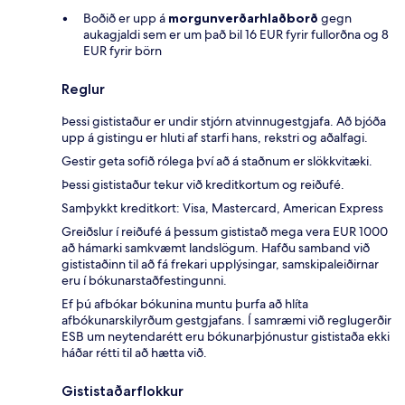
Boðið er upp á
morgunverðarhlaðborð
gegn
aukagjaldi sem er um það bil 16 EUR fyrir fullorðna og 8
EUR fyrir börn
Reglur
Þessi gististaður er undir stjórn atvinnugestgjafa. Að bjóða
upp á gistingu er hluti af starfi hans, rekstri og aðalfagi.
Gestir geta sofið rólega því að á staðnum er slökkvitæki.
Þessi gististaður tekur við kreditkortum og reiðufé.
Samþykkt kreditkort: Visa, Mastercard, American Express
Greiðslur í reiðufé á þessum gististað mega vera EUR 1000
að hámarki samkvæmt landslögum. Hafðu samband við
gististaðinn til að fá frekari upplýsingar, samskipaleiðirnar
eru í bókunarstaðfestingunni.
Ef þú afbókar bókunina muntu þurfa að hlíta
afbókunarskilyrðum gestgjafans. Í samræmi við reglugerðir
ESB um neytendarétt eru bókunarþjónustur gististaða ekki
háðar rétti til að hætta við.
Gististaðarflokkur