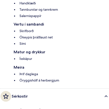
Handklæði
Tannburstar og tannkrem
Salernispappír
Vertu í sambandi
Skrifborð
Ókeypis þráðlaust net
Sími
Matur og drykkur
Ísskápur
Meira
Þrif daglega
Öryggishólf á herbergjum
Sérkostir