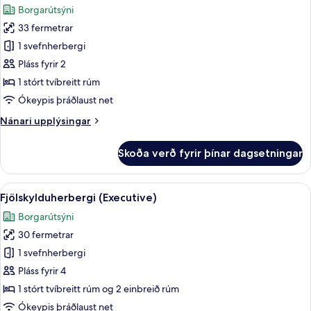
rúmi
Borgarútsýni
myndir
33 fermetrar
fyrir
Junior-
1 svefnherbergi
svíta
Pláss fyrir 2
1 stórt tvíbreitt rúm
Ókeypis þráðlaust net
Nánari
Nánari upplýsingar
upplýsingar
fyrir
Skoða verð fyrir þínar dagsetningar
Junior-
svíta
Skoða
Fjölskylduherbergi (Executive) | Örygg
6
Fjölskylduherbergi (Executive)
allar
Borgarútsýni
myndir
30 fermetrar
fyrir
Fjölskylduherbergi
1 svefnherbergi
(Executive)
Pláss fyrir 4
1 stórt tvíbreitt rúm og 2 einbreið rúm
Ókeypis þráðlaust net