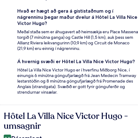
Hvað er hægt að gera á gististaðnum og í
nágrenninu þegar maður dvelur á Hôtel La Villa Nice
Victor Hugo?
Meðal staða sem er áhugavert að heimsækja eru Place Massena
torgið (7 mínútna ganga) og Castle Hill (1,5 km), auk þess sem
Allianz Riviera leikvangurinn (10,9 km) og Circuit de Monaco
(21,9 km) eru einnig í nágrenninu.
Á hvernig svæði er Hôtel La Villa Nice Victor Hugo?
Hôtel La Villa Nice Victor Hugo er í hverfinu Miðborg Nice, í
einungis 6 mínútna göngufjarlægð frá Jean Medecin Tramway
lestarstöðin og 8 mínútna göngufjarlægð frá Promenade des
Anglais (strandgata). Svæðið er gott fyrir gönguferðir og
strendurnar vinsælar.
Hôtel La Villa Nice Victor Hugo -
Umsagnir
umsagnir