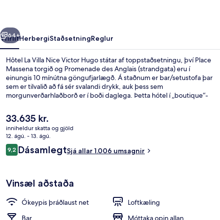
Victor
Hugo
rra
Næsta
64+
Yfirlit
Herbergi
Staðsetning
Reglur
Hôtel La Villa Nice Victor Hugo státar af toppstaðsetningu, því Place
Massena torgið og Promenade des Anglais (strandgata) eru í
einungis 10 mínútna göngufjarlægð. Á staðnum er bar/setustofa þar
sem er tilvalið að fá sér svalandi drykk, auk þess sem
morgunverðarhlaðborð er í boði daglega. Þetta hótel í „boutique“-
stíl er jafnframt á fínum stað, t.d. eru Nice Étoile verslunarmiðstöðin
og Hôtel Negresco í innan við 15 mínútna göngufæri. Hjálpsamt
Núverandi
33.635 kr.
starfsfólk og morgunverðurinn eru meðal helstu kosta gististaðarins
verð
inniheldur skatta og gjöld
að mati ferðamanna sem hafa heimsótt hann. Gististaðurinn er stutt
er
12. ágú. - 13. ágú.
frá almenningssamgöngum: Jean Medecin Tramway lestarstöðin er í
Fyrir utan
33.635 kr.
Umsagnir
6 mínútna göngufjarlægð og Massena Tramway lestarstöðin í 6
Dásamlegt
9,2
Sjá allar 1.006 umsagnir
9,2 af 10
mínútna.
Vinsæl aðstaða
Ókeypis þráðlaust net
Loftkæling
Bar
Móttaka opin allan