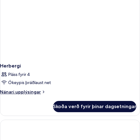
Herbergi
Pláss fyrir 4
Ókeypis þráðlaust net
Nánari
Nánari upplýsingar
upplýsingar
fyrir
Skoða verð fyrir þínar dagsetningar
Herbergi