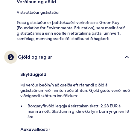
Verðlaun og aðild
Vistvottaður gististaður
Þessi gististaður er þátttökuaðili verkefnisins Green Key
(Foundation for Environmental Education), sem mælir áhrif
gististaðarins á einn eða fleiri eftirtalinna þátta: umhverfi,
samfélag, menningararfleifð, staðbundið hagkerfi.
Gjöld og reglur
Skyldugjöld
Þú verður beðin/n að greiða eftirfarandi gjöld á
gististaðnum við innritun eða útritun. Gjöld gætu verið með
viðeigandi sköttum inniföldum:
Borgaryfirvöld leggja á sérstakan skatt: 2.28 EUR á
mann á nótt. Skatturinn gildir ekki fyrir börn yngri en 18
ára.
Aukavalkostir