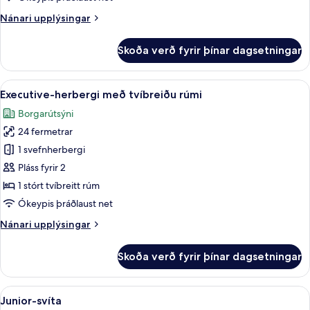
rúmi
Nánari
Nánari upplýsingar
upplýsingar
fyrir
Skoða verð fyrir þínar dagsetningar
Comfort-
herbergi
með
Skoða
Executive-herbergi með tvíbreiðu rúmi
10
tvíbreiðu
Executive-herbergi með tvíbreiðu rúmi
allar
rúmi
Borgarútsýni
myndir
24 fermetrar
fyrir
Executive-
1 svefnherbergi
herbergi
Pláss fyrir 2
með
1 stórt tvíbreitt rúm
tvíbreiðu
Ókeypis þráðlaust net
rúmi
Nánari
Nánari upplýsingar
upplýsingar
fyrir
Skoða verð fyrir þínar dagsetningar
Executive-
herbergi
með
Skoða
Öryggishólf í herbergi, skrifborð, óke
7
tvíbreiðu
Junior-svíta
allar