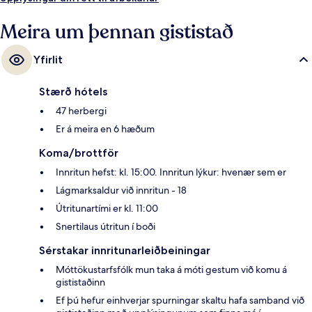
Tramway lestarstöðin er í 6 mínútna göngufjarlægð og Massena
Tramway lestarstöðin í 6 mínútna.
Meira um þennan gististað
Yfirlit
Stærð hótels
47 herbergi
Er á meira en 6 hæðum
Koma/brottför
Innritun hefst: kl. 15:00. Innritun lýkur: hvenær sem er
Lágmarksaldur við innritun - 18
Útritunartími er kl. 11:00
Snertilaus útritun í boði
Sérstakar innritunarleiðbeiningar
Móttökustarfsfólk mun taka á móti gestum við komu á
gististaðinn
Ef þú hefur einhverjar spurningar skaltu hafa samband við