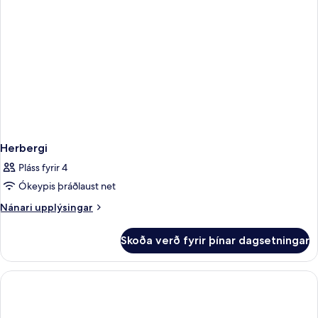
Herbergi
Pláss fyrir 4
Ókeypis þráðlaust net
Nánari
Nánari upplýsingar
upplýsingar
fyrir
Skoða verð fyrir þínar dagsetningar
Herbergi