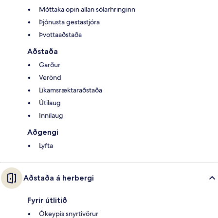
Móttaka opin allan sólarhringinn
Þjónusta gestastjóra
Þvottaaðstaða
Aðstaða
Garður
Verönd
Líkamsræktaraðstaða
Útilaug
Innilaug
Aðgengi
Lyfta
Aðstaða á herbergi
Fyrir útlitið
Ókeypis snyrtivörur