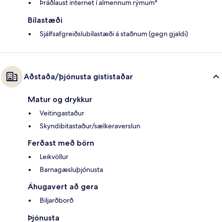
Þráðlaust internet í almennum rýmum*
Bílastæði
Sjálfsafgreiðslubílastæði á staðnum (gegn gjaldi)
Aðstaða/þjónusta gististaðar
Matur og drykkur
Veitingastaður
Skyndibitastaður/sælkeraverslun
Ferðast með börn
Leikvöllur
Barnagæsluþjónusta
Áhugavert að gera
Biljarðborð
Þjónusta