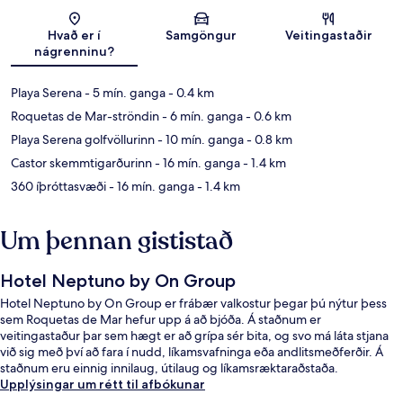
Kort
Hvað er í
Samgöngur
Veitingastaðir
nágrenninu?
Playa Serena
- 5 mín. ganga
- 0.4 km
Roquetas de Mar-ströndin
- 6 mín. ganga
- 0.6 km
Playa Serena golfvöllurinn
- 10 mín. ganga
- 0.8 km
Castor skemmtigarðurinn
- 16 mín. ganga
- 1.4 km
360 íþróttasvæði
- 16 mín. ganga
- 1.4 km
Um þennan gististað
Hotel Neptuno by On Group
Hotel Neptuno by On Group er frábær valkostur þegar þú nýtur þess
sem Roquetas de Mar hefur upp á að bjóða. Á staðnum er
veitingastaður þar sem hægt er að grípa sér bita, og svo má láta stjana
við sig með því að fara í nudd, líkamsvafninga eða andlitsmeðferðir. Á
staðnum eru einnig innilaug, útilaug og líkamsræktaraðstaða.
Upplýsingar um rétt til afbókunar