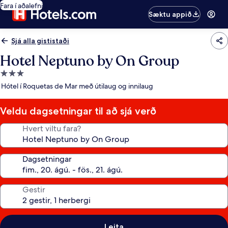
Fara í aðalefni
Sæktu appið
Sjá alla gististaði
Hotel Neptuno by On Group
3.0
stjörnu
Hótel í Roquetas de Mar með útilaug og innilaug
gististaður
Veldu dagsetningar til að sjá verð
Hvert viltu fara?
Dagsetningar
Gestir
Leita