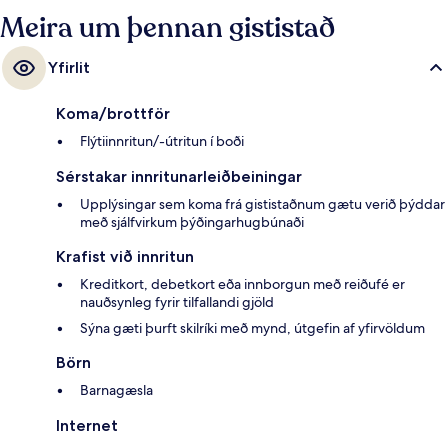
Meira um þennan gististað
Yfirlit
Koma/brottför
Flýtiinnritun/-útritun í boði
Sérstakar innritunarleiðbeiningar
Upplýsingar sem koma frá gististaðnum gætu verið þýddar
með sjálfvirkum þýðingarhugbúnaði
Krafist við innritun
Kreditkort, debetkort eða innborgun með reiðufé er
nauðsynleg fyrir tilfallandi gjöld
Sýna gæti þurft skilríki með mynd, útgefin af yfirvöldum
Börn
Barnagæsla
Internet