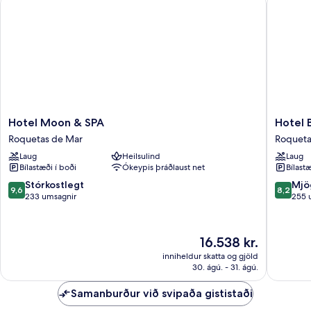
Hotel
Hotel
Hotel Moon & SPA
Hotel 
Moon
Bahia
Roquetas de Mar
Roqueta
&
Serena
Laug
Heilsulind
Laug
SPA
Roqueta
Bílastæði í boði
Ókeypis þráðlaust net
Bílastæ
Roquetas
de
de
Mar
9.6
8.2
Stórkostlegt
Mjö
9,6
8,2
Mar
af
af
233 umsagnir
255 
10,
10,
Stórkostlegt,
Mjög
233
gott,
Verðið
16.538 kr.
umsagnir
255
er
inniheldur skatta og gjöld
umsagni
16.538 kr.
30. ágú. - 31. ágú.
Samanburður við svipaða gististaði