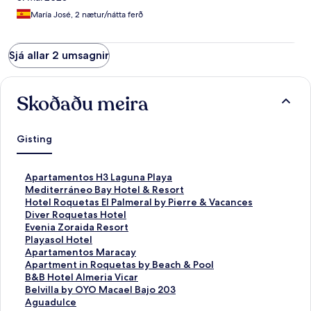
María José, 2 nætur/nátta ferð
Sjá allar 2 umsagnir
Skoðaðu meira
Gisting
H
Apartamentos H3 Laguna Playa
l
H
Mediterráneo Bay Hotel & Resort
e
l
H
Hotel Roquetas El Palmeral by Pierre & Vacances
k
e
l
H
Diver Roquetas Hotel
k
k
e
l
H
Evenia Zoraida Resort
u
k
k
e
l
H
Playasol Hotel
r
u
k
k
e
l
H
Apartamentos Maracay
s
r
u
k
k
e
l
H
Apartment in Roquetas by Beach & Pool
e
s
r
u
k
k
e
l
H
B&B Hotel Almeria Vicar
m
e
s
r
u
k
k
e
l
H
Belvilla by OYO Macael Bajo 203
o
m
e
s
r
u
k
k
e
l
H
Aguadulce