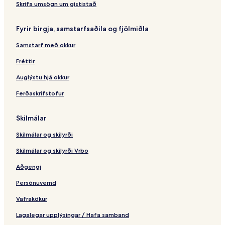
a
l
n
í
a
P
B
Skrifa umsögn um gististað
n
a
l
o
c
R
a
n
Fyrir birgja, samstarfsaðila og fjölmiðla
e
o
y
i
s
q
a
t
Samstarf með okkur
u
S
a
e
e
C
Fréttir
t
r
a
a
e
s
Auglýstu hjá okkur
s
n
a
Ferðaskrifstofur
d
a
e
e
G
n
M
o
A
Skilmálar
a
l
g
r
f
u
Skilmálar og skilyrði
a
d
Skilmálar og skilyrði Vrbo
u
l
Aðgengi
c
Persónuvernd
e
Vafrakökur
Lagalegar upplýsingar / Hafa samband