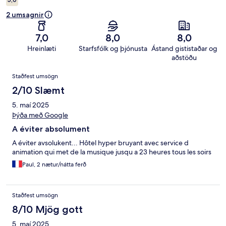
2 umsagnir
7,0
8,0
8,0
Hreinlæti
Starfsfólk og þjónusta
Ástand gististaðar og
aðstöðu
Umsagnir
Staðfest umsögn
2/10 Slæmt
5. maí 2025
Þýða með Google
A éviter absolument
A éviter avsolukent... Hôtel hyper bruyant avec service d
animation qui met de la musique jusqu a 23 heures tous les soirs
Paul, 2 nætur/nátta ferð
Staðfest umsögn
8/10 Mjög gott
5. maí 2025