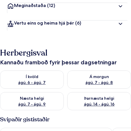
Meginaðstaða
(12)
Vertu eins og heima hjá þér
(6)
Herbergisval
Kannaðu framboð fyrir þessar dagsetningar
Athuga framboð í kvöld ágú. 6 - ágú. 7
Athuga framboð á morgun ágú.
Í kvöld
Á morgun
ágú. 6 - ágú. 7
ágú. 7 - ágú. 8
Athuga framboð næstu helgi ágú. 7 - ágú. 9
Athuga framboð þarnæstu helgi
Næsta helgi
Þarnæsta helgi
ágú. 7 - ágú. 9
ágú. 14 - ágú. 16
Svipaðir gististaðir
Hotel Moon & SPA
Hotel Ba