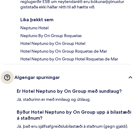
reglugerðir ESB um neytendarétt eru bókunarþjónustur
gististaða ekki háðar rétti til að hætta við.
Líka þekkt sem
Neptuno Hotel
Neptuno By On Group Roquetas
Hotel Neptuno by On Group Hotel
Hotel Neptuno by On Group Roquetas de Mar
Hotel Neptuno by On Group Hotel Roquetas de Mar
Algengar spurningar
Er Hotel Neptuno by On Group með sundlaug?
Já, staðurinn er með innilaug og útilaug.
Býður Hotel Neptuno by On Group upp á bílastæði
á staðnum?
Já, það eru sjálfsafgreiðslubílastæði á staðnum (gegn gjaldi).