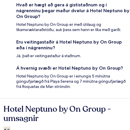
Hvað er hægt að gera á gististaðnum og í
nágrenninu þegar maður dvelur á Hotel Neptuno by
On Group?
Hotel Neptuno by On Group er með útilaug og
líkamsræktaraðstöðu, auk þess sem hann er líka með garði.
Eru veitingastaðir á Hotel Neptuno by On Group
eða í nágrenninu?
Já, það er veitingastaður á staðnum.
Á hvernig svæði er Hotel Neptuno by On Group?
Hotel Neptuno by On Group er í einungis 5 mínútna
göngufjarlægð frá Playa Serena og 7 mínútna göngufjarlægð
frá Roquetas de Mar-ströndin.
Hotel Neptuno by On Group -
Umsagnir
umsagnir
5,0