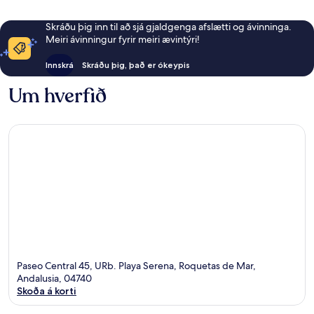
Skráðu þig inn til að sjá gjaldgenga afslætti og ávinninga.
Meiri ávinningur fyrir meiri ævintýri!
Innskrá
Skráðu þig, það er ókeypis
Um hverfið
Paseo Central 45, URb. Playa Serena, Roquetas de Mar,
Andalusia, 04740
Skoða á korti