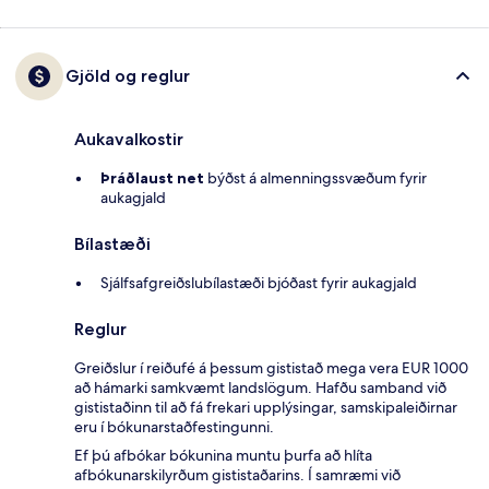
Gjöld og reglur
Aukavalkostir
Þráðlaust net
býðst á almenningssvæðum fyrir
aukagjald
Bílastæði
Sjálfsafgreiðslubílastæði bjóðast fyrir aukagjald
Reglur
Greiðslur í reiðufé á þessum gististað mega vera EUR 1000
að hámarki samkvæmt landslögum. Hafðu samband við
gististaðinn til að fá frekari upplýsingar, samskipaleiðirnar
eru í bókunarstaðfestingunni.
Ef þú afbókar bókunina muntu þurfa að hlíta
afbókunarskilyrðum gististaðarins. Í samræmi við