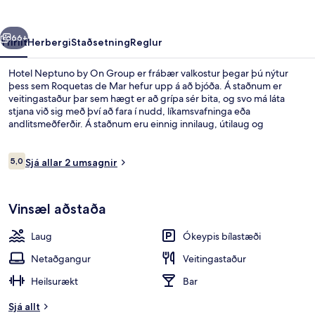
Group
rra
Næsta
66+
Yfirlit
Herbergi
Staðsetning
Reglur
Hotel Neptuno by On Group er frábær valkostur þegar þú nýtur
þess sem Roquetas de Mar hefur upp á að bjóða. Á staðnum er
veitingastaður þar sem hægt er að grípa sér bita, og svo má láta
stjana við sig með því að fara í nudd, líkamsvafninga eða
andlitsmeðferðir. Á staðnum eru einnig innilaug, útilaug og
líkamsræktaraðstaða.
Umsagnir
5,0
Sjá allar 2 umsagnir
5,0 af 10
Fyrir utan
Vinsæl aðstaða
Laug
Ókeypis bílastæði
Netaðgangur
Veitingastaður
Heilsurækt
Bar
Sjá allt