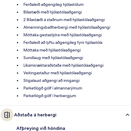
Ferðaleið aðgengileg hjólastólum
Bílastæði með hjólastólaaðgengi
2 Bílastæði á staðnum með hjólastólaaðgengi
Almenningsbaðherbergi með hjólastólaaðgengi
Móttaka gestastjóra með hjólastólaaðgengi
Ferðaleið að lyftu aðgengileg fyrir hjólastóla
Móttaka með hjólastólaaðgengi
Sundlaug með hjólastólaaðgengi
Líkamsræktaraðstaða með hjólastólaaðgengi
Veitingastaður með hjólastólaaðgengi
Stigalaust aðgengi að inngangi
Parketlögð gólf í almannarýmum
Parketlögð gólf í herbergjum
Aðstaða á herbergi
Afþreying við höndina