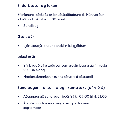
Endurbætur og lokanir
Eftirfarandi aðstaða er lokuð árstíðabundið. Hún verður
lokuð frá 1. október til 30. apríl:
Sundlaug
Gæludýr
Þjónustudýr eru undanskilin frá gjöldum
Bílastæði
Yfirbyggð bílastæði þar sem gestir leggja sjálfir kosta
20 EUR á dag
Hæðartakmarkanir kunna að vera á bílastæði.
Sundlaugar, heilsulind og líkamsrækt (ef við á)
Aðgangur að sundlaug í boði frá kl. 09:00 til kl. 21:00.
Árstíðabundna sundlaugin er opin frá maí til
september.