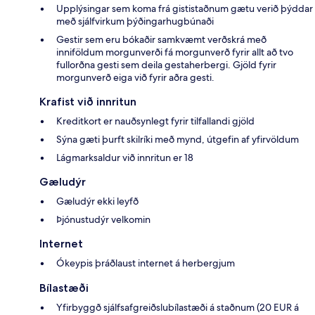
Upplýsingar sem koma frá gististaðnum gætu verið þýddar
með sjálfvirkum þýðingarhugbúnaði
Gestir sem eru bókaðir samkvæmt verðskrá með
inniföldum morgunverði fá morgunverð fyrir allt að tvo
fullorðna gesti sem deila gestaherbergi. Gjöld fyrir
morgunverð eiga við fyrir aðra gesti.
Krafist við innritun
Kreditkort er nauðsynlegt fyrir tilfallandi gjöld
Sýna gæti þurft skilríki með mynd, útgefin af yfirvöldum
Lágmarksaldur við innritun er 18
Gæludýr
Gæludýr ekki leyfð
Þjónustudýr velkomin
Internet
Ókeypis þráðlaust internet á herbergjum
Bílastæði
Yfirbyggð sjálfsafgreiðslubílastæði á staðnum (20 EUR á