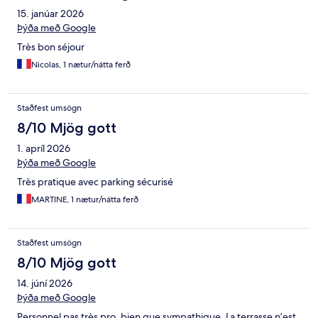
15. janúar 2026
Þýða með Google
Très bon séjour
Nicolas, 1 nætur/nátta ferð
Staðfest umsögn
8/10 Mjög gott
1. apríl 2026
Þýða með Google
Très pratique avec parking sécurisé
MARTINE, 1 nætur/nátta ferð
Staðfest umsögn
8/10 Mjög gott
14. júní 2026
Þýða með Google
Personnel pas très pro, bien que sympathique. La terrasse n’est