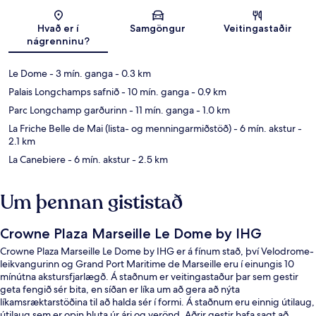
Kort
Hvað er í
Samgöngur
Veitingastaðir
nágrenninu?
Le Dome
- 3 mín. ganga
- 0.3 km
Palais Longchamps safnið
- 10 mín. ganga
- 0.9 km
Parc Longchamp garðurinn
- 11 mín. ganga
- 1.0 km
La Friche Belle de Mai (lista- og menningarmiðstöð)
- 6 mín. akstur
-
2.1 km
La Canebiere
- 6 mín. akstur
- 2.5 km
Um þennan gististað
Crowne Plaza Marseille Le Dome by IHG
Crowne Plaza Marseille Le Dome by IHG er á fínum stað, því Velodrome-
leikvangurinn og Grand Port Maritime de Marseille eru í einungis 10
mínútna akstursfjarlægð. Á staðnum er veitingastaður þar sem gestir
geta fengið sér bita, en síðan er líka um að gera að nýta
líkamsræktarstöðina til að halda sér í formi. Á staðnum eru einnig útilaug,
útilaug sem er opin hluta úr ári og verönd. Aðrir gestir hafa sagt að