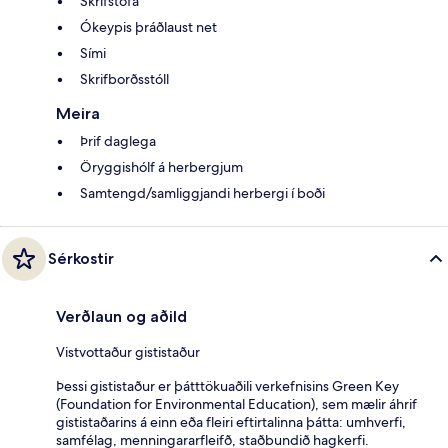
Skrifstofa
Ókeypis þráðlaust net
Sími
Skrifborðsstóll
Meira
Þrif daglega
Öryggishólf á herbergjum
Samtengd/samliggjandi herbergi í boði
Sérkostir
Verðlaun og aðild
Vistvottaður gististaður
Þessi gististaður er þátttökuaðili verkefnisins Green Key
(Foundation for Environmental Education), sem mælir áhrif
gististaðarins á einn eða fleiri eftirtalinna þátta: umhverfi,
samfélag, menningararfleifð, staðbundið hagkerfi.