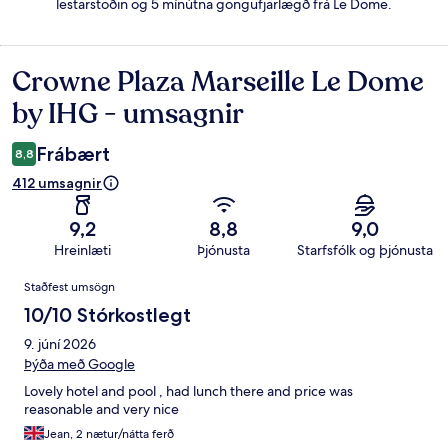
lestarstöðin og 5 mínútna göngufjarlægð frá Le Dome.
Crowne Plaza Marseille Le Dome
Umsagnir
by IHG - umsagnir
Frábært
8,8
412 umsagnir
9,2
8,8
9,0
Hreinlæti
Þjónusta
Starfsfólk og þjónusta
Umsagnir
Staðfest umsögn
10/10 Stórkostlegt
9. júní 2026
Þýða með Google
Lovely hotel and pool , had lunch there and price was
reasonable and very nice
Jean, 2 nætur/nátta ferð