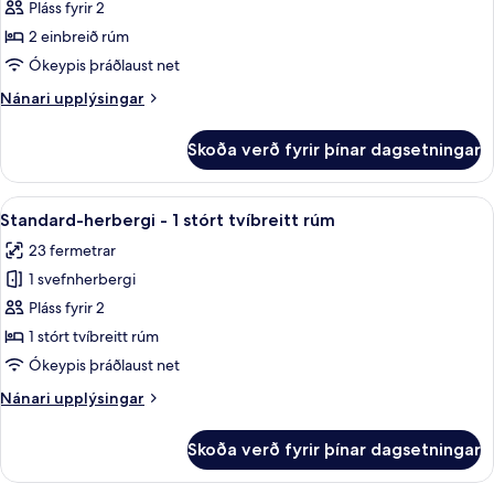
Standard-
Pláss fyrir 2
svefnsófa
herbergi
2 einbreið rúm
-
Ókeypis þráðlaust net
2
Nánari
Nánari upplýsingar
einbreið
upplýsingar
rúm
fyrir
Skoða verð fyrir þínar dagsetningar
Standard-
herbergi
-
Skoða
Standard-herbergi - 1 stórt tvíbreitt 
6
2
Standard-herbergi - 1 stórt tvíbreitt rúm
allar
einbreið
23 fermetrar
rúm
myndir
1 svefnherbergi
fyrir
Standard-
Pláss fyrir 2
herbergi
1 stórt tvíbreitt rúm
-
Ókeypis þráðlaust net
1
Nánari
Nánari upplýsingar
stórt
upplýsingar
tvíbreitt
fyrir
Skoða verð fyrir þínar dagsetningar
Standard-
rúm
herbergi