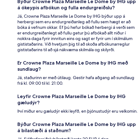
Býður Crowne Plaza Marseille Le Dome by IHG upp
á ókeypis afbókun og fulla endurgreiðslu?
Já, Crowne Plaza Marseille Le Dome by IHG býður upp á
herbergi sem eru endurgreiðanleg að fullu sem hægt er að
bóka á vefnum okkar. Ef þú hefur bókað herbergi á verði sem
er endurgreiðanlegt að fullu getur þú afbókað allt niður í
nokkra daga fyrir innritun eins og sagt er fyrir um í skilmálum
gististaðarins. Við hvetjum þig til að skoða afbókunarreglur
gististaðarins til að sjá nákvæma skilmála og skilyrði.
Er Crowne Plaza Marseille Le Dome by IHG með
sundlaug?
Já, staðurinn er með útilaug. Gestir hafa aðgang að sundlaug
frá kl. 09:00 til kl. 21:00.
Leyfir Crowne Plaza Marseille Le Dome by IHG
gæludýr?
Því miður eru gæludýr ekki leyfð, en þjónustudýr eru velkomin.
Býður Crowne Plaza Marseille Le Dome by IHG upp
á bílastæði á staðnum?
Já. Sjálfsafgreiðslubílastæði kosta 20 EUR á dag.