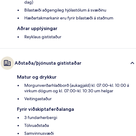
dag)
Bílastæði aðgengileg hjólastólum á svæðinu
Hæðartakmarkanir eru fyrir bílastæði á staðnum
Aðrar upplýsingar
Reyklaus gististaður
Aðstaða/þjónusta gististaðar
Matur og drykkur
Morgunverðarhlaðborð (aukagjald) kl. 07:00–kl. 10:00 á
virkum dögum og kl. 07:00–kl. 10:30 um helgar
Veitingastaður
Fyrir viðskiptaferðalanga
3 fundarherbergi
Tölvuaðstaða
Samvinnusvæði