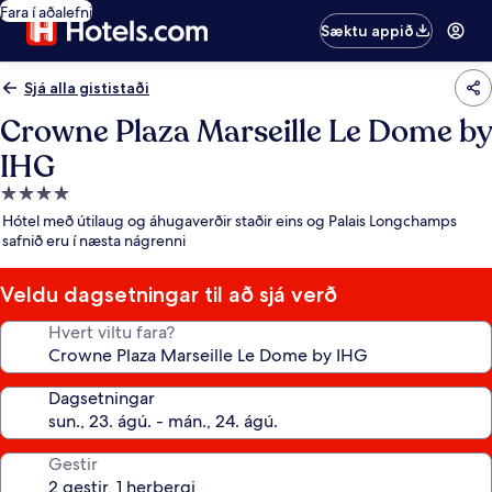
Fara í aðalefni
Sæktu appið
Sjá alla gististaði
Crowne Plaza Marseille Le Dome by
IHG
4.0
stjörnu
Hótel með útilaug og áhugaverðir staðir eins og Palais Longchamps
gististaður
safnið eru í næsta nágrenni
Veldu dagsetningar til að sjá verð
Hvert viltu fara?
Dagsetningar
Gestir