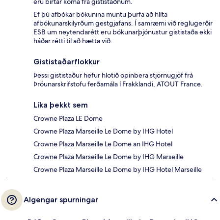
eru birtar koma frá gististaðnum.
Ef þú afbókar bókunina muntu þurfa að hlíta
afbókunarskilyrðum gestgjafans. Í samræmi við reglugerðir
ESB um neytendarétt eru bókunarþjónustur gististaða ekki
háðar rétti til að hætta við.
Gististaðarflokkur
Þessi gististaður hefur hlotið opinbera stjörnugjöf frá
Þróunarskrifstofu ferðamála í Frakklandi, ATOUT France.
Líka þekkt sem
Crowne Plaza LE Dome
Crowne Plaza Marseille Le Dome by IHG Hotel
Crowne Plaza Marseille Le Dome an IHG Hotel
Crowne Plaza Marseille Le Dome by IHG Marseille
Crowne Plaza Marseille Le Dome by IHG Hotel Marseille
Algengar spurningar