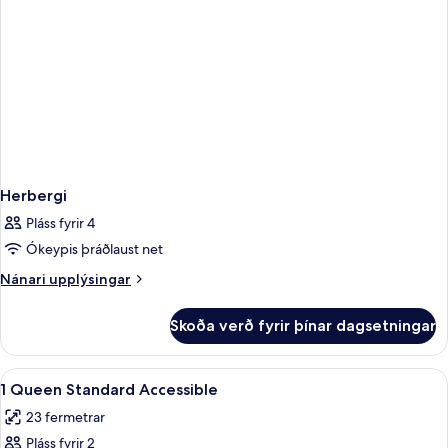
Herbergi
Pláss fyrir 4
Ókeypis þráðlaust net
Nánari
Nánari upplýsingar
upplýsingar
fyrir
Skoða verð fyrir þínar dagsetningar
Herbergi
Skoða
Rúmföt af bestu gerð, öryggishólf í h
6
1 Queen Standard Accessible
allar
23 fermetrar
myndir
Pláss fyrir 2
fyrir