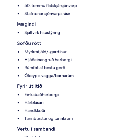
50-tommu flatskjársjónvarp
Stafrænar sjónvarpsrásir
Þægindi
Sjálfvirk hitastýring
Sofðu rótt
Myrkratjöld/-gardínur
Hljóðeinangruð herbergi
Rúmföt af bestu gerð
Ókeypis vagga/barnarúm
Fyrir útlitið
Einkabaðherbergi
Hárblásari
Handklæði
Tannburstar og tannkrem
Vertu í sambandi