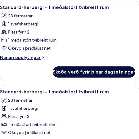
-
Skoða
Rúmföt af bestu gerð, öryggishólf í h
7
1
Standard-herbergi - 1 meðalstórt tvíbreitt rúm
allar
stórt
23 fermetrar
tvíbreitt
myndir
rúm
1 svefnherbergi
fyrir
Standard-
Pláss fyrir 2
herbergi
1 meðalstórt tvíbreitt rúm
-
Ókeypis þráðlaust net
1
Nánari
Nánari upplýsingar
meðalstórt
upplýsingar
tvíbreitt
fyrir
Skoða verð fyrir þínar dagsetningar
Standard-
rúm
herbergi
-
Skoða
Rúmföt af bestu gerð, öryggishólf í h
7
1
Standard-herbergi - 1 meðalstórt tvíbreitt rúm
allar
meðalstórt
23 fermetrar
tvíbreitt
myndir
rúm
1 svefnherbergi
fyrir
Standard-
Pláss fyrir 2
herbergi
1 meðalstórt tvíbreitt rúm
-
Ókeypis þráðlaust net
1