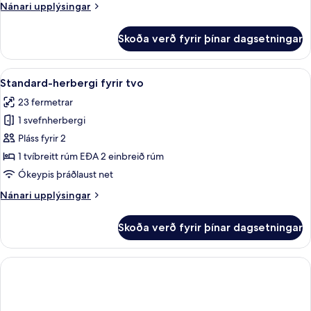
Nánari
Nánari upplýsingar
meðalstórt
upplýsingar
tvíbreitt
fyrir
Skoða verð fyrir þínar dagsetningar
Standard-
rúm
herbergi
-
Skoða
Rúmföt af bestu gerð, öryggishólf í h
8
1
Standard-herbergi fyrir tvo
allar
meðalstórt
23 fermetrar
tvíbreitt
myndir
rúm
1 svefnherbergi
fyrir
Standard-
Pláss fyrir 2
herbergi
1 tvíbreitt rúm EÐA 2 einbreið rúm
fyrir
Ókeypis þráðlaust net
tvo
Nánari
Nánari upplýsingar
upplýsingar
fyrir
Skoða verð fyrir þínar dagsetningar
Standard-
herbergi
fyrir
tvo