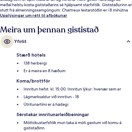
meðal helstu kosta gististaðarins sé hjálpsamt starfsfólk. Gististaðurinn er
stutt frá almenningssamgöngum: Chartreux lestarstöðin er í 8 mínútna
göngufjarlægð og Saint Just lestarstöðin í 9 mínútna.
Upplýsingar um rétt til afbókunar
Meira um þennan gististað
Yfirlit
Stærð hótels
138 herbergi
Er á meira en 8 hæðum
Koma/brottför
Innritun hefst: kl. 15:00. Innritun lýkur: hvenær sem er
Lágmarksaldur við innritun - 18
Útritunartími er á hádegi
Sérstakar innritunarleiðbeiningar
Móttökustarfsfólk mun taka á móti gestum við komu á
gististaðinn