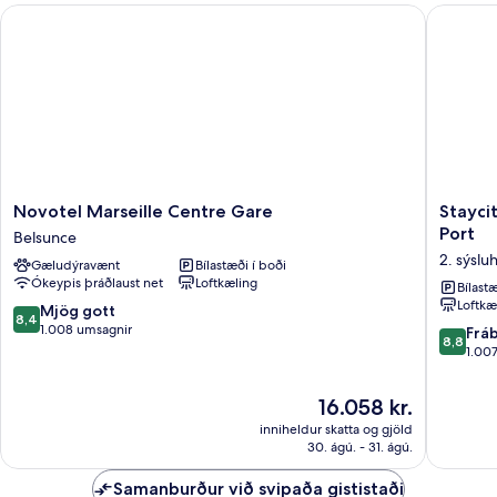
Novotel Marseille Centre Gare
Staycity 
Novotel
Staycity
Novotel Marseille Centre Gare
Stayci
Marseille
Aparthot
Port
Belsunce
Centre
Marseill
2. sýslu
Gæludýravænt
Bílastæði í boði
Gare
Centre
Ókeypis þráðlaust net
Loftkæling
Belsunce
Vieux
Bílastæ
Loftkæ
Port
8.4
Mjög gott
8,4
2.
af
1.008 umsagnir
8.8
Frá
8,8
sýsluhve
10,
af
1.00
Mjög
10,
gott,
Frábært
Verðið
16.058 kr.
1.008
1.007
er
umsagnir
inniheldur skatta og gjöld
umsagni
16.058 kr.
30. ágú. - 31. ágú.
Samanburður við svipaða gististaði