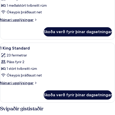
1
1 meðalstórt tvíbreitt rúm
Queen
Ókeypis þráðlaust net
Standard
Nánari
Nánari upplýsingar
Accessible
upplýsingar
fyrir
Skoða verð fyrir þínar dagsetningar
1
Queen
Standard
Skoða
Rúmföt af bestu gerð, öryggishólf í h
8
Accessible
1 King Standard
allar
23 fermetrar
myndir
Pláss fyrir 2
fyrir
1
1 stórt tvíbreitt rúm
King
Ókeypis þráðlaust net
Standard
Nánari
Nánari upplýsingar
upplýsingar
fyrir
Skoða verð fyrir þínar dagsetningar
1
King
Standard
Svipaðir gististaðir