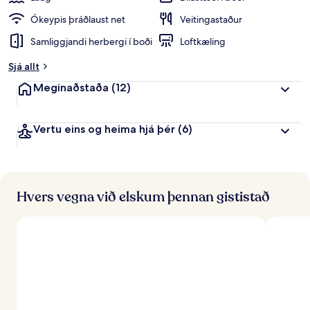
Ókeypis þráðlaust net
Veitingastaður
Samliggjandi herbergi í boði
Loftkæling
Sjá allt
Meginaðstaða
(12)
Vertu eins og heima hjá þér
(6)
Hvers vegna við elskum þennan gististað