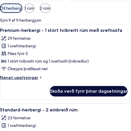
Síur
Öll herbergi
1 rúm
2 rúm
í
boði
Sýni 9 af 9 herbergjum
fyrir
Skoða
Premium-herbergi - 1 stórt tvíbreitt r
6
Premium-herbergi - 1 stórt tvíbreitt rúm með svefnsófa
herbergi
allar
29 fermetrar
myndir
1 svefnherbergi
fyrir
Premium-
Pláss fyrir 3
herbergi
1 stórt tvíbreitt rúm og 1 svefnsófi (tvíbreiður)
-
Ókeypis þráðlaust net
1
Nánari
Nánari upplýsingar
stórt
upplýsingar
tvíbreitt
fyrir
Skoða verð fyrir þínar dagsetningar
Premium-
rúm
herbergi
með
-
Skoða
Rúmföt af bestu gerð, öryggishólf í h
svefnsófa
5
1
Standard-herbergi - 2 einbreið rúm
allar
stórt
23 fermetrar
tvíbreitt
myndir
rúm
1 svefnherbergi
fyrir
með