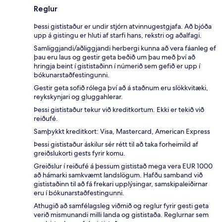
Reglur
Þessi gististaður er undir stjórn atvinnugestgjafa. Að bjóða
upp á gistingu er hluti af starfi hans, rekstri og aðalfagi.
Samliggjandi/aðliggjandi herbergi kunna að vera fáanleg ef
þau eru laus og gestir geta beðið um þau með því að
hringja beint í gististaðinn í númerið sem gefið er upp í
bókunarstaðfestingunni.
Gestir geta sofið rólega því að á staðnum eru slökkvitæki,
reykskynjari og gluggahlerar.
Þessi gististaður tekur við kreditkortum. Ekki er tekið við
reiðufé.
Samþykkt kreditkort: Visa, Mastercard, American Express
Þessi gististaður áskilur sér rétt til að taka forheimild af
greiðslukorti gests fyrir komu.
Greiðslur í reiðufé á þessum gististað mega vera EUR 1000
að hámarki samkvæmt landslögum. Hafðu samband við
gististaðinn til að fá frekari upplýsingar, samskipaleiðirnar
eru í bókunarstaðfestingunni.
Athugið að samfélagsleg viðmið og reglur fyrir gesti geta
verið mismunandi milli landa og gististaða. Reglurnar sem