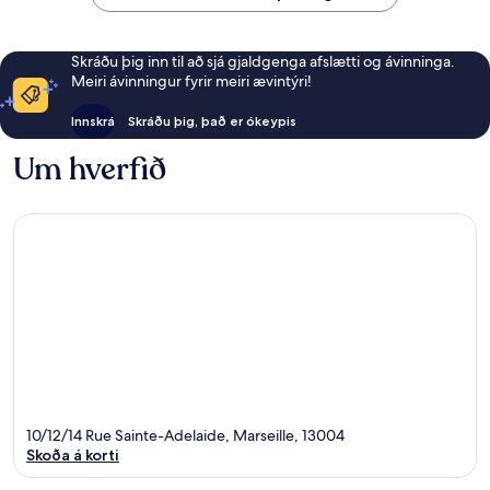
Skráðu þig inn til að sjá gjaldgenga afslætti og ávinninga.
Meiri ávinningur fyrir meiri ævintýri!
Innskrá
Skráðu þig, það er ókeypis
Um hverfið
10/12/14 Rue Sainte-Adelaide, Marseille, 13004
Skoða á korti