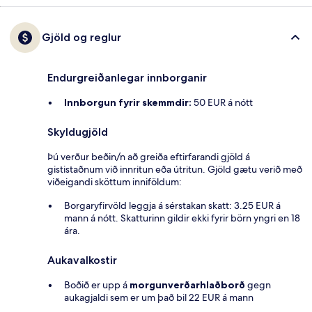
Gjöld og reglur
Endurgreiðanlegar innborganir
Innborgun fyrir skemmdir:
50 EUR á nótt
Skyldugjöld
Þú verður beðin/n að greiða eftirfarandi gjöld á
gististaðnum við innritun eða útritun. Gjöld gætu verið með
viðeigandi sköttum inniföldum:
Borgaryfirvöld leggja á sérstakan skatt: 3.25 EUR á
mann á nótt. Skatturinn gildir ekki fyrir börn yngri en 18
ára.
Aukavalkostir
Boðið er upp á
morgunverðarhlaðborð
gegn
aukagjaldi sem er um það bil 22 EUR á mann