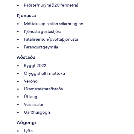
Ráðstefnurými (120 fermetra)
Þjónusta
Móttaka opin allan sólarhringinn
Þjónusta gestastjóra
Fatahreinsun/þvottaþjónusta
Farangursgeymsla
Aðstaða
Byggt 2022
Öryggishólf í móttöku
Verönd
Líkamsræktaraðstaða
Útilaug
Veislusalur
Garðhúsgögn
Aðgengi
Lyfta