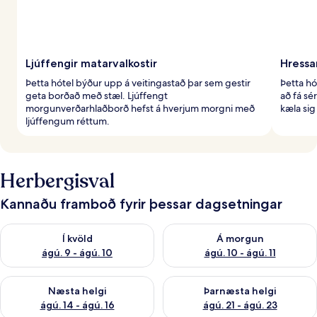
Ljúffengir matarvalkostir
Hressa
Þetta hótel býður upp á veitingastað þar sem gestir
Þetta hó
geta borðað með stæl. Ljúffengt
að fá sé
morgunverðarhlaðborð hefst á hverjum morgni með
kæla sig 
ljúffengum réttum.
Herbergisval
Kannaðu framboð fyrir þessar dagsetningar
Athuga framboð í kvöld ágú. 9 - ágú. 10
Athuga framboð á morgun ágú.
Í kvöld
Á morgun
ágú. 9 - ágú. 10
ágú. 10 - ágú. 11
Athuga framboð næstu helgi ágú. 14 - ágú. 16
Athuga framboð þarnæstu helg
Næsta helgi
Þarnæsta helgi
ágú. 14 - ágú. 16
ágú. 21 - ágú. 23