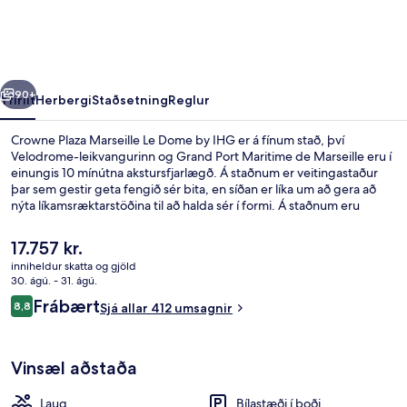
Le
Dome
by
rra
Næsta
IHG
90+
Yfirlit
Herbergi
Staðsetning
Reglur
Crowne Plaza Marseille Le Dome by IHG er á fínum stað, því
Velodrome-leikvangurinn og Grand Port Maritime de Marseille eru í
einungis 10 mínútna akstursfjarlægð. Á staðnum er veitingastaður
þar sem gestir geta fengið sér bita, en síðan er líka um að gera að
nýta líkamsræktarstöðina til að halda sér í formi. Á staðnum eru
einnig útilaug, útilaug sem er opin hluta úr ári og verönd. Aðrir gestir
hafa sagt að meðal helstu kosta gististaðarins sé hjálpsamt starfsfólk.
Núverandi
17.757 kr.
Gististaðurinn er stutt frá almenningssamgöngum: Chartreux
verð
inniheldur skatta og gjöld
lestarstöðin er í 8 mínútna göngufjarlægð og Saint Just lestarstöðin í
er
30. ágú. - 31. ágú.
9 mínútna.
Fundaraðstaða
17.757 kr.
Umsagnir
Frábært
8,8
Sjá allar 412 umsagnir
8,8 af 10
Vinsæl aðstaða
Laug
Bílastæði í boði