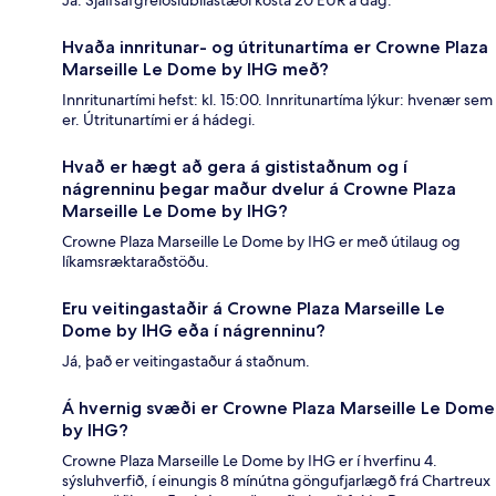
Hvaða innritunar- og útritunartíma er Crowne Plaza
Marseille Le Dome by IHG með?
Innritunartími hefst: kl. 15:00. Innritunartíma lýkur: hvenær sem
er. Útritunartími er á hádegi.
Hvað er hægt að gera á gististaðnum og í
nágrenninu þegar maður dvelur á Crowne Plaza
Marseille Le Dome by IHG?
Crowne Plaza Marseille Le Dome by IHG er með útilaug og
líkamsræktaraðstöðu.
Eru veitingastaðir á Crowne Plaza Marseille Le
Dome by IHG eða í nágrenninu?
Já, það er veitingastaður á staðnum.
Á hvernig svæði er Crowne Plaza Marseille Le Dome
by IHG?
Crowne Plaza Marseille Le Dome by IHG er í hverfinu 4.
sýsluhverfið, í einungis 8 mínútna göngufjarlægð frá Chartreux