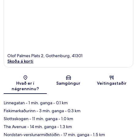
Olof Palmes Plats 2, Gothenburg, 41301
Skoða á korti
Kort
Hvað er í
Samgöngur
Veitingastaðir
nágrenninu?
Linnegatan
- 1 mín. ganga
- 0.1 km
Fiskimarkaðurinn
- 3 mín. ganga
- 0.3 km
Slottsskogen
- 11 mín. ganga
- 1.0 km
The Avenue
- 14 mín. ganga
- 1.3 km
Nordstan-verslunarmiðstöðin
- 17 mín. ganga
- 1.5 km