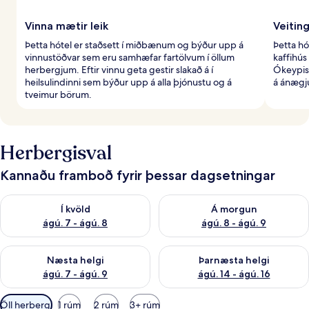
Vinna mætir leik
Veitin
Þetta hótel er staðsett í miðbænum og býður upp á
Þetta hó
vinnustöðvar sem eru samhæfar fartölvum í öllum
kaffihús
herbergjum. Eftir vinnu geta gestir slakað á í
Ókeypis
heilsulindinni sem býður upp á alla þjónustu og á
á ánægj
tveimur börum.
Herbergisval
Kannaðu framboð fyrir þessar dagsetningar
Athuga framboð í kvöld ágú. 7 - ágú. 8
Athuga framboð á morgun ágú.
Í kvöld
Á morgun
ágú. 7 - ágú. 8
ágú. 8 - ágú. 9
Athuga framboð næstu helgi ágú. 7 - ágú. 9
Athuga framboð þarnæstu helgi
Næsta helgi
Þarnæsta helgi
ágú. 7 - ágú. 9
ágú. 14 - ágú. 16
Síur
Öll herbergi
1 rúm
2 rúm
3+ rúm