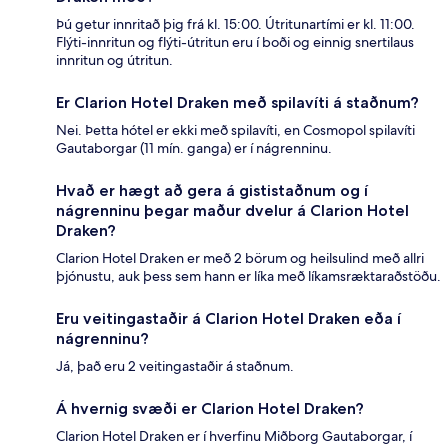
Þú getur innritað þig frá kl. 15:00. Útritunartími er kl. 11:00.
Flýti-innritun og flýti-útritun eru í boði og einnig snertilaus
innritun og útritun.
Er Clarion Hotel Draken með spilavíti á staðnum?
Nei. Þetta hótel er ekki með spilavíti, en Cosmopol spilavíti
Gautaborgar (11 mín. ganga) er í nágrenninu.
Hvað er hægt að gera á gististaðnum og í
nágrenninu þegar maður dvelur á Clarion Hotel
Draken?
Clarion Hotel Draken er með 2 börum og heilsulind með allri
þjónustu, auk þess sem hann er líka með líkamsræktaraðstöðu.
Eru veitingastaðir á Clarion Hotel Draken eða í
nágrenninu?
Já, það eru 2 veitingastaðir á staðnum.
Á hvernig svæði er Clarion Hotel Draken?
Clarion Hotel Draken er í hverfinu Miðborg Gautaborgar, í