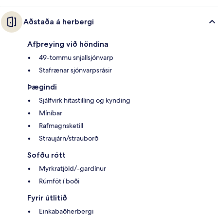
Aðstaða á herbergi
Afþreying við höndina
49-tommu snjallsjónvarp
Stafrænar sjónvarpsrásir
Þægindi
Sjálfvirk hitastilling og kynding
Míníbar
Rafmagnsketill
Straujárn/strauborð
Sofðu rótt
Myrkratjöld/-gardínur
Rúmföt í boði
Fyrir útlitið
Einkabaðherbergi