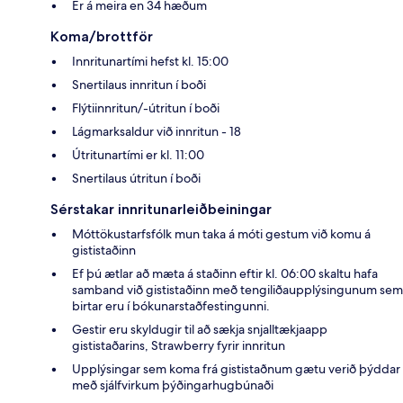
Er á meira en 34 hæðum
Koma/brottför
Innritunartími hefst kl. 15:00
Snertilaus innritun í boði
Flýtiinnritun/-útritun í boði
Lágmarksaldur við innritun - 18
Útritunartími er kl. 11:00
Snertilaus útritun í boði
Sérstakar innritunarleiðbeiningar
Móttökustarfsfólk mun taka á móti gestum við komu á
gististaðinn
Ef þú ætlar að mæta á staðinn eftir kl. 06:00 skaltu hafa
samband við gististaðinn með tengiliðaupplýsingunum sem
birtar eru í bókunarstaðfestingunni.
Gestir eru skyldugir til að sækja snjalltækjaapp
gististaðarins, Strawberry fyrir innritun
Upplýsingar sem koma frá gististaðnum gætu verið þýddar
með sjálfvirkum þýðingarhugbúnaði