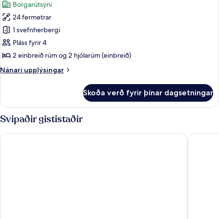
Borgarútsýni
rúm
myndir
24 fermetrar
fyrir
Fjölskylduherbergi
1 svefnherbergi
-
Pláss fyrir 4
reyklaust
2 einbreið rúm og 2 hjólarúm (einbreið)
Nánari
Nánari upplýsingar
upplýsingar
fyrir
Skoða verð fyrir þínar dagsetningar
Fjölskylduherbergi
-
reyklaust
Svipaðir gististaðir
Clarion Hotel Post, Gothenburg
Radisson