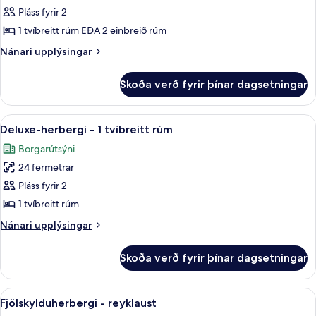
Superior-
Pláss fyrir 2
herbergi
1 tvíbreitt rúm EÐA 2 einbreið rúm
með
Nánari
Nánari upplýsingar
tvíbreiðu
upplýsingar
rúmi
fyrir
Skoða verð fyrir þínar dagsetningar
Superior-
herbergi
með
Skoða
Deluxe-herbergi - 1 tvíbreitt rúm | Mín
10
tvíbreiðu
Deluxe-herbergi - 1 tvíbreitt rúm
allar
rúmi
Borgarútsýni
myndir
24 fermetrar
fyrir
Deluxe-
Pláss fyrir 2
herbergi
1 tvíbreitt rúm
-
Nánari
Nánari upplýsingar
1
upplýsingar
tvíbreitt
fyrir
Skoða verð fyrir þínar dagsetningar
Deluxe-
rúm
herbergi
-
Skoða
Fjölskylduherbergi - reyklaust | Míníba
6
1
Fjölskylduherbergi - reyklaust
allar
tvíbreitt