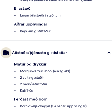
Bílastæði
Engin bílastæði á staðnum
Aðrar upplýsingar
Reyklaus gististaður
Aðstaða/þjónusta gististaðar
Matur og drykkur
Morgunverður í boði (aukagjald)
2 veitingastaðir
2 barir/setustofur
Kaffihús
Ferðast með börn
Börn dvelja ókeypis (sjá nánari upplýsingar)