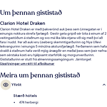
Um þennan gististað
Clarion Hotel Draken
Clarion Hotel Draken er með þakverönd auk þess sem Linnegatan er í
einungis nokkura skrefa fjarlægð. Gestir geta gripið sér bita á einum af 2
veitingastöðum á staðnum og svo má líka láta stjana við sig með því að
fara í nudd. Þar að auki eru Liseberg skemmtigarðurinn og Nya Ullevi
leikvangurinn í einungis 5 mínútna akstursfjarlægð. Ferðamenn sem hafa
dvalið á staðnum hafa verið mjög ánægðir en meðal þess sem þeir nefna
sem sérstaka kosti eru hjálpsamt starfsfólk og morgunverðurinn.
Gististaðurinn er stutt frá almenningssamgöngum: Järntorget
sporvagnastoppistöðin er í nokkurra skrefa fjarlægð og Prinsgatan
Upplýsingar um rétt til afbókunar
sporvagnastoppistöðin er í 6 mínútna göngufjarlægð.
Meira um þennan gististað
Yfirlit
Stærð hótels
474 herbergi