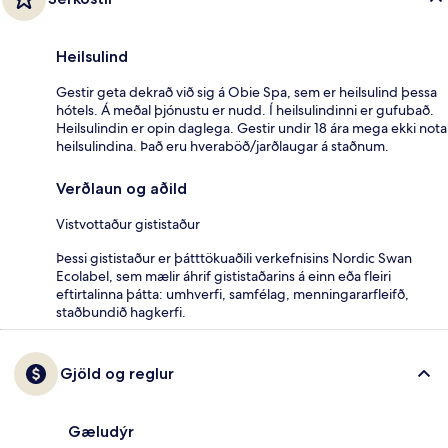
Heilsulind
Gestir geta dekrað við sig á Obie Spa, sem er heilsulind þessa
hótels. Á meðal þjónustu er nudd. Í heilsulindinni er gufubað.
Heilsulindin er opin daglega. Gestir undir 18 ára mega ekki nota
heilsulindina. Það eru hveraböð/jarðlaugar á staðnum.
Verðlaun og aðild
Vistvottaður gististaður
Þessi gististaður er þátttökuaðili verkefnisins Nordic Swan
Ecolabel, sem mælir áhrif gististaðarins á einn eða fleiri
eftirtalinna þátta: umhverfi, samfélag, menningararfleifð,
staðbundið hagkerfi.
Gjöld og reglur
Gæludýr