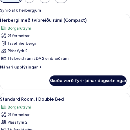
í
boði
Sýni 6 af 6 herbergjum
fyrir
Skoða
Herbergi með tvíbreiðu rúmi (Compact) 
7
Herbergi með tvíbreiðu rúmi (Compact)
herbergi
allar
Borgarútsýni
myndir
21 fermetrar
fyrir
Herbergi
1 svefnherbergi
með
Pláss fyrir 2
tvíbreiðu
1 tvíbreitt rúm EÐA 2 einbreið rúm
rúmi
Nánari
Nánari upplýsingar
(Compact)
upplýsingar
fyrir
Skoða verð fyrir þínar dagsetningar
Herbergi
með
tvíbreiðu
Skoða
Míníbar, skrifborð, vinnuaðstaða fyrir
7
rúmi
Standard Room, I Double Bed
allar
(Compact)
Borgarútsýni
myndir
21 fermetrar
fyrir
Standard
Pláss fyrir 2
Room,
1 tvíbreitt rúm