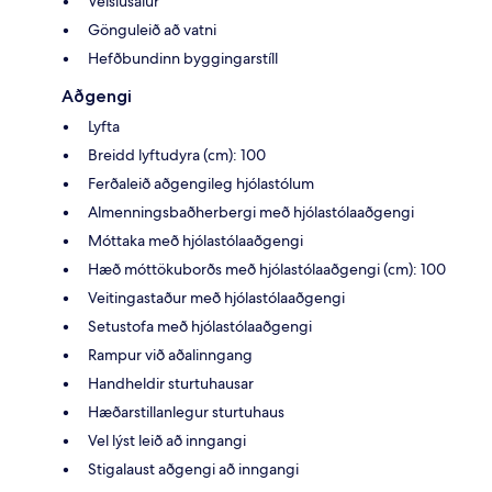
Veislusalur
Gönguleið að vatni
Hefðbundinn byggingarstíll
Aðgengi
Lyfta
Breidd lyftudyra (cm): 100
Ferðaleið aðgengileg hjólastólum
Almenningsbaðherbergi með hjólastólaaðgengi
Móttaka með hjólastólaaðgengi
Hæð móttökuborðs með hjólastólaaðgengi (cm): 100
Veitingastaður með hjólastólaaðgengi
Setustofa með hjólastólaaðgengi
Rampur við aðalinngang
Handheldir sturtuhausar
Hæðarstillanlegur sturtuhaus
Vel lýst leið að inngangi
Stigalaust aðgengi að inngangi