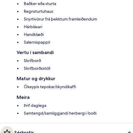
Baðker eða sturta
Regnsturtuhaus
Snyrtivörur frá þekktum framleiðendum
Hárblásari
Handklæði
Salernispappír
Vertu í sambandi
Skrifborð
Skrifborðsstóll
Matur og drykkur
Ókeypis tepokar/skyndikaffi
Meira
Þrif daglega
Samtengd/samliggjandi herbergi í boði
Sérkostir