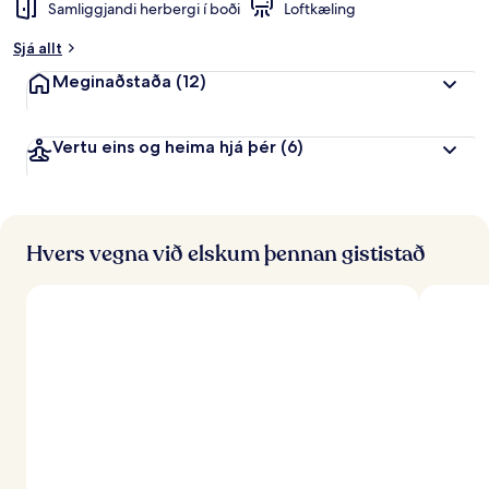
Samliggjandi herbergi í boði
Loftkæling
Sjá allt
Meginaðstaða
(12)
Vertu eins og heima hjá þér
(6)
Hvers vegna við elskum þennan gististað