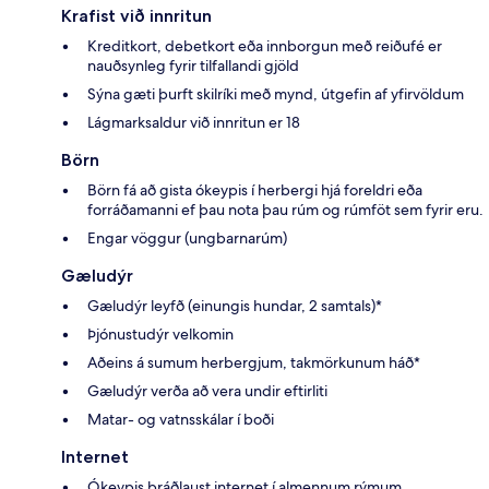
Krafist við innritun
Kreditkort, debetkort eða innborgun með reiðufé er
nauðsynleg fyrir tilfallandi gjöld
Sýna gæti þurft skilríki með mynd, útgefin af yfirvöldum
Lágmarksaldur við innritun er 18
Börn
Börn fá að gista ókeypis í herbergi hjá foreldri eða
forráðamanni ef þau nota þau rúm og rúmföt sem fyrir eru.
Engar vöggur (ungbarnarúm)
Gæludýr
Gæludýr leyfð (einungis hundar, 2 samtals)*
Þjónustudýr velkomin
Aðeins á sumum herbergjum, takmörkunum háð*
Gæludýr verða að vera undir eftirliti
Matar- og vatnsskálar í boði
Internet
Ókeypis þráðlaust internet í almennum rýmum