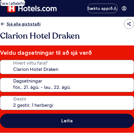
Fara í aðalefni
Sæktu appið
Sjá alla gististaði
Clarion Hotel Draken
Veldu dagsetningar til að sjá verð
Hvert viltu fara?
Dagsetningar
Gestir
Leita