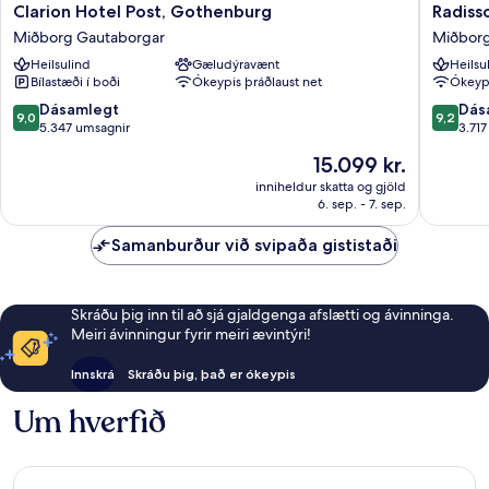
Clarion
Radisso
Clarion Hotel Post, Gothenburg
Radiss
Hotel
Blu
Miðborg Gautaborgar
Miðborg
Post,
Scandin
Heilsulind
Gæludýravænt
Heilsu
Gothenburg
Hotel
Bílastæði í boði
Ókeypis þráðlaust net
Ókeypi
Miðborg
Miðbor
Gautaborgar
Gautabo
9.0
9.2
Dásamlegt
Dás
9,0
9,2
af
af
5.347 umsagnir
3.71
10,
10,
Verðið
15.099 kr.
Dásamlegt,
Dásamle
er
5.347
3.717
inniheldur skatta og gjöld
15.099 kr.
6. sep. - 7. sep.
umsagnir
umsagni
Samanburður við svipaða gististaði
Skráðu þig inn til að sjá gjaldgenga afslætti og ávinninga.
Meiri ávinningur fyrir meiri ævintýri!
Innskrá
Skráðu þig, það er ókeypis
Um hverfið