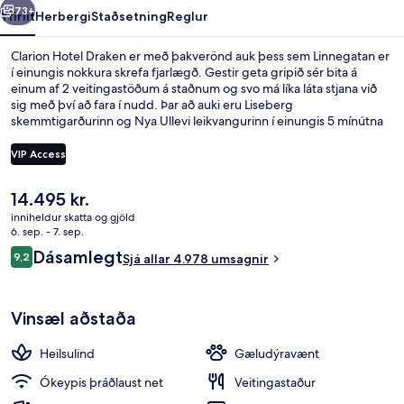
73+
Yfirlit
Herbergi
Staðsetning
Reglur
Clarion Hotel Draken er með þakverönd auk þess sem Linnegatan er
í einungis nokkura skrefa fjarlægð. Gestir geta gripið sér bita á
einum af 2 veitingastöðum á staðnum og svo má líka láta stjana við
sig með því að fara í nudd. Þar að auki eru Liseberg
skemmtigarðurinn og Nya Ullevi leikvangurinn í einungis 5 mínútna
akstursfjarlægð. Ferðamenn sem hafa dvalið á staðnum hafa verið
mjög ánægðir en meðal þess sem þeir nefna sem sérstaka kosti eru
VIP Access
hjálpsamt starfsfólk og morgunverðurinn. Gististaðurinn er stutt frá
almenningssamgöngum: Järntorget sporvagnastoppistöðin er í
Núverandi
14.495 kr.
nokkurra skrefa fjarlægð og Prinsgatan sporvagnastoppistöðin er í 6
Útsýni frá gististað
verð
mínútna göngufjarlægð.
inniheldur skatta og gjöld
er
6. sep. - 7. sep.
14.495 kr.
Umsagnir
Dásamlegt
9,2
Sjá allar 4.978 umsagnir
9,2 af 10
Vinsæl aðstaða
Heilsulind
Gæludýravænt
Ókeypis þráðlaust net
Veitingastaður