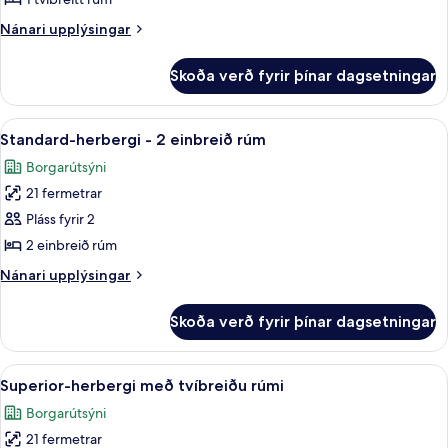
I
Nánari
Nánari upplýsingar
Double
upplýsingar
Bed
fyrir
Skoða verð fyrir þínar dagsetningar
Standard
Room,
I
Skoða
Míníbar, skrifborð, vinnuaðstaða fyrir
7
Double
Standard-herbergi - 2 einbreið rúm
allar
Bed
Borgarútsýni
myndir
21 fermetrar
fyrir
Standard-
Pláss fyrir 2
herbergi
2 einbreið rúm
-
Nánari
Nánari upplýsingar
2
upplýsingar
einbreið
fyrir
Skoða verð fyrir þínar dagsetningar
Standard-
rúm
herbergi
-
Skoða
Superior-herbergi með tvíbreiðu rúmi |
7
2
Superior-herbergi með tvíbreiðu rúmi
allar
einbreið
Borgarútsýni
rúm
myndir
21 fermetrar
fyrir