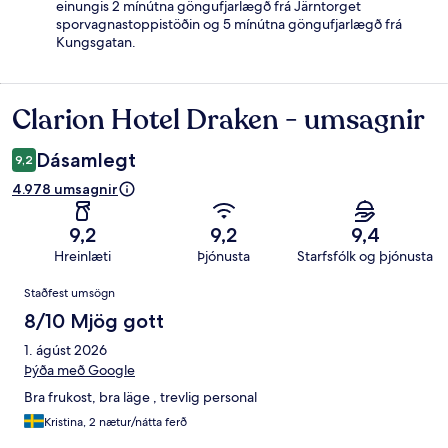
einungis 2 mínútna göngufjarlægð frá Järntorget
sporvagnastoppistöðin og 5 mínútna göngufjarlægð frá
Kungsgatan.
Clarion Hotel Draken - umsagnir
Umsagnir
Dásamlegt
9,2
4.978 umsagnir
9,2
9,2
9,4
Hreinlæti
Þjónusta
Starfsfólk og þjónusta
Umsagnir
Staðfest umsögn
8/10 Mjög gott
1. ágúst 2026
Þýða með Google
Bra frukost, bra läge , trevlig personal
Kristina, 2 nætur/nátta ferð