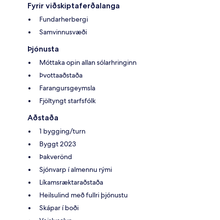
Fyrir viðskiptaferðalanga
Fundarherbergi
Samvinnusvæði
Þjónusta
Móttaka opin allan sólarhringinn
Þvottaaðstaða
Farangursgeymsla
Fjöltyngt starfsfólk
Aðstaða
1 bygging/turn
Byggt 2023
Þakverönd
Sjónvarp í almennu rými
Líkamsræktaraðstaða
Heilsulind með fullri þjónustu
Skápar í boði