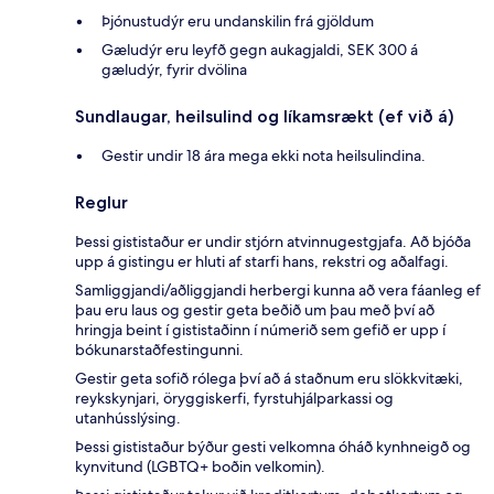
Þjónustudýr eru undanskilin frá gjöldum
Gæludýr eru leyfð gegn aukagjaldi, SEK 300 á
gæludýr, fyrir dvölina
Sundlaugar, heilsulind og líkamsrækt (ef við á)
Gestir undir 18 ára mega ekki nota heilsulindina.
Reglur
Þessi gististaður er undir stjórn atvinnugestgjafa. Að bjóða
upp á gistingu er hluti af starfi hans, rekstri og aðalfagi.
Samliggjandi/aðliggjandi herbergi kunna að vera fáanleg ef
þau eru laus og gestir geta beðið um þau með því að
hringja beint í gististaðinn í númerið sem gefið er upp í
bókunarstaðfestingunni.
Gestir geta sofið rólega því að á staðnum eru slökkvitæki,
reykskynjari, öryggiskerfi, fyrstuhjálparkassi og
utanhússlýsing.
Þessi gististaður býður gesti velkomna óháð kynhneigð og
kynvitund (LGBTQ+ boðin velkomin).