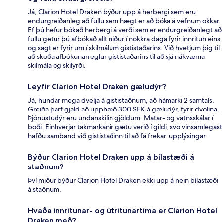
Já, Clarion Hotel Draken býður upp á herbergi sem eru
endurgreiðanleg að fullu sem hægt er að bóka á vefnum okkar.
Ef þú hefur bókað herbergi á verði sem er endurgreiðanlegt að
fullu getur þú afbókað allt niður í nokkra daga fyrir innritun eins
og sagt er fyrir um í skilmálum gististaðarins. Við hvetjum þig til
að skoða afbókunarreglur gististaðarins til að sjá nákvæma
skilmála og skilyrði.
Leyfir Clarion Hotel Draken gæludýr?
Já, hundar mega dvelja á gististaðnum, að hámarki 2 samtals.
Greiða þarf gjald að upphæð 300 SEK á gæludýr, fyrir dvölina.
Þjónustudýr eru undanskilin gjöldum. Matar- og vatnsskálar í
boði. Einhverjar takmarkanir gætu verið í gildi, svo vinsamlegast
hafðu samband við gististaðinn til að fá frekari upplýsingar.
Býður Clarion Hotel Draken upp á bílastæði á
staðnum?
Því miður býður Clarion Hotel Draken ekki upp á nein bílastæði
á staðnum.
Hvaða innritunar- og útritunartíma er Clarion Hotel
Draken með?