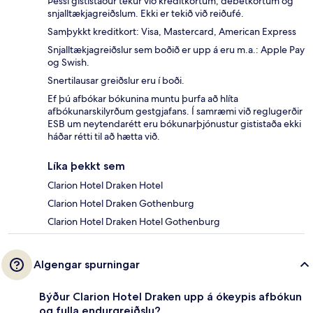
Þessi gististaður tekur við kreditkortum, debetkortum og
snjalltækjagreiðslum. Ekki er tekið við reiðufé.
Samþykkt kreditkort: Visa, Mastercard, American Express
Snjalltækjagreiðslur sem boðið er upp á eru m.a.: Apple Pay
og Swish.
Snertilausar greiðslur eru í boði.
Ef þú afbókar bókunina muntu þurfa að hlíta
afbókunarskilyrðum gestgjafans. Í samræmi við reglugerðir
ESB um neytendarétt eru bókunarþjónustur gististaða ekki
háðar rétti til að hætta við.
Líka þekkt sem
Clarion Hotel Draken Hotel
Clarion Hotel Draken Gothenburg
Clarion Hotel Draken Hotel Gothenburg
Algengar spurningar
Býður Clarion Hotel Draken upp á ókeypis afbókun
og fulla endurgreiðslu?