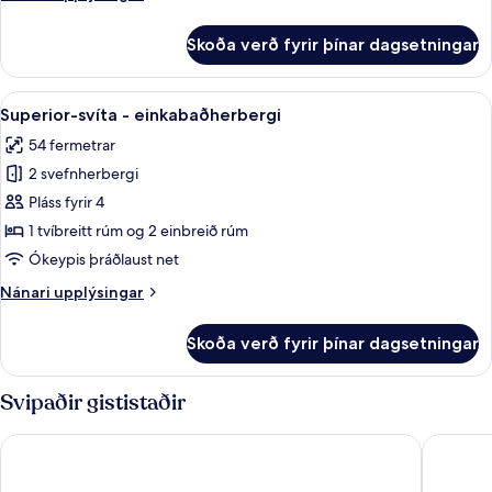
upplýsingar
fyrir
Skoða verð fyrir þínar dagsetningar
Superior-
svíta
-
Skoða
Superior-svíta - einkabaðherbergi | S
18
einkabaðherbergi
Superior-svíta - einkabaðherbergi
allar
54 fermetrar
myndir
2 svefnherbergi
fyrir
Superior-
Pláss fyrir 4
svíta
1 tvíbreitt rúm og 2 einbreið rúm
-
Ókeypis þráðlaust net
einkabaðherbergi
Nánari
Nánari upplýsingar
upplýsingar
fyrir
Skoða verð fyrir þínar dagsetningar
Superior-
svíta
-
Svipaðir gististaðir
einkabaðherbergi
The Pilot Boat Inn
The Wig