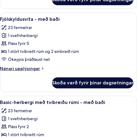
Fjölskyldusvíta
-
með
Skoða
Fjölskyldusvíta - með baði | Baðherber
5
baði
Fjölskyldusvíta - með baði
allar
23 fermetrar
myndir
1 svefnherbergi
fyrir
Fjölskyldusvíta
Pláss fyrir 5
-
1 stórt tvíbreitt rúm og 2 einbreið rúm
með
Ókeypis þráðlaust net
baði
Nánari
Nánari upplýsingar
upplýsingar
fyrir
Skoða verð fyrir þínar dagsetningar
Fjölskyldusvíta
-
með
Skoða
Basic-herbergi með tvíbreiðu rúmi - m
4
baði
Basic-herbergi með tvíbreiðu rúmi - með baði
allar
23 fermetrar
myndir
1 svefnherbergi
fyrir
Basic-
Pláss fyrir 2
herbergi
1 stórt tvíbreitt rúm