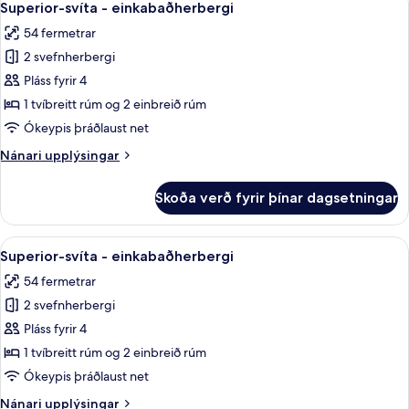
26
einkabaðherbergi
Superior-svíta - einkabaðherbergi
allar
-
54 fermetrar
útsýni
myndir
yfir
2 svefnherbergi
fyrir
garð
Superior-
Pláss fyrir 4
svíta
1 tvíbreitt rúm og 2 einbreið rúm
-
Ókeypis þráðlaust net
einkabaðherbergi
Nánari
Nánari upplýsingar
upplýsingar
fyrir
Skoða verð fyrir þínar dagsetningar
Superior-
svíta
-
Skoða
Superior-svíta - einkabaðherbergi | S
20
einkabaðherbergi
Superior-svíta - einkabaðherbergi
allar
54 fermetrar
myndir
2 svefnherbergi
fyrir
Superior-
Pláss fyrir 4
svíta
1 tvíbreitt rúm og 2 einbreið rúm
-
Ókeypis þráðlaust net
einkabaðherbergi
Nánari
Nánari upplýsingar