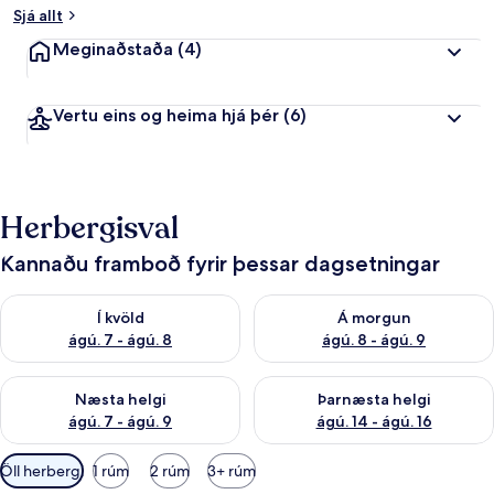
Sjá allt
Meginaðstaða
(4)
Vertu eins og heima hjá þér
(6)
Herbergisval
Kannaðu framboð fyrir þessar dagsetningar
Athuga framboð í kvöld ágú. 7 - ágú. 8
Athuga framboð á morgun ágú.
Í kvöld
Á morgun
ágú. 7 - ágú. 8
ágú. 8 - ágú. 9
Athuga framboð næstu helgi ágú. 7 - ágú. 9
Athuga framboð þarnæstu helgi
Næsta helgi
Þarnæsta helgi
ágú. 7 - ágú. 9
ágú. 14 - ágú. 16
Síur
Öll herbergi
1 rúm
2 rúm
3+ rúm
í