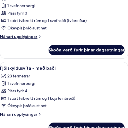
myndir
1 svefnherbergi
fyrir
Deluxe-
Pláss fyrir 3
herbergi
1 stórt tvíbreitt rúm og 1 svefnsófi (tvíbreiður)
með
Ókeypis þráðlaust net
tvíbreiðu
Nánari
Nánari upplýsingar
rúmi
upplýsingar
-
fyrir
Skoða verð fyrir þínar dagsetningar
Deluxe-
með
herbergi
baði
með
Skoða
Fjölskyldusvíta - með baði | Straujár
5
tvíbreiðu
Fjölskyldusvíta - með baði
allar
rúmi
23 fermetrar
-
myndir
með
1 svefnherbergi
fyrir
baði
Fjölskyldusvíta
Pláss fyrir 4
-
1 stórt tvíbreitt rúm og 1 koja (einbreið)
með
Ókeypis þráðlaust net
baði
Nánari
Nánari upplýsingar
upplýsingar
fyrir
Skoða verð fyrir þínar dagsetningar