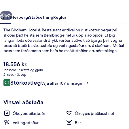
Restaurant
rra
Næsta
167+
Yfirlit
Herbergi
Staðsetning
Reglur
The Birdham Hotel & Restaurant er tilvalinn gistikostur þegar þú
skoðar það helsta sem Bembridge hefur upp á að bjóða. Ef þig
langar í bita eða svalandi drykk verður auðvelt að bjarga því, vegna
þess að bæði bar/setustofa og veitingastaður eru á staðnum. Meðal
þess sem ferðamenn sem hafa heimsótt staðinn eru sérstaklega
ánægðir með eru hjálpsamt starfsfólk og morgunverðurinn.
Núverandi
18.556 kr.
verð
inniheldur skatta og gjöld
er
2. sep. - 3. sep.
Veitingastaður
18.556 kr.
Umsagnir
Stórkostlegt
9,4
Sjá allar 107 umsagnir
9,4 af 10
Vinsæl aðstaða
Ókeypis bílastæði
Ókeypis þráðlaust net
Veitingastaður
Bar