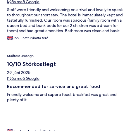
Þýða með Google
Staff were friendly and welcoming on arrival and lovely to speak
to throughout our short stay. The hotel is immaculately kept and
tastefully furnished. Our room was spacious (family room with a
queen bed and bunk beds for our 2 children was a dream for
them) and had great amenities. Bathroom was clean and basic
toiletries were supplied along with shaving and dental kits.
Jon, 1 nætur/nátta ferð
Enjoyed our short stay and would highly recommned.
Staðfest umsögn
10/10 Stórkostlegt
29. júní 2025
Þýða með Google
Recommended for service and great food
Friendly welcome and superb food, breakfast was great and
plenty of it