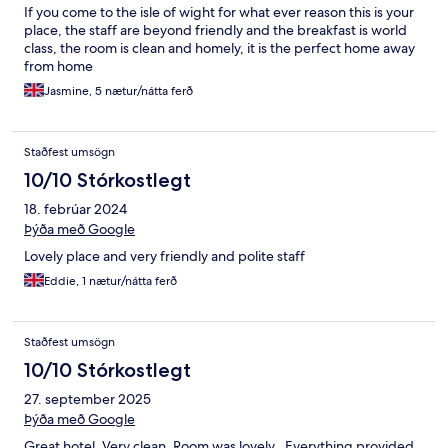
If you come to the isle of wight for what ever reason this is your
place, the staff are beyond friendly and the breakfast is world
class, the room is clean and homely, it is the perfect home away
from home
Jasmine, 5 nætur/nátta ferð
Staðfest umsögn
10/10 Stórkostlegt
18. febrúar 2024
Þýða með Google
Lovely place and very friendly and polite staff
Eddie, 1 nætur/nátta ferð
Staðfest umsögn
10/10 Stórkostlegt
27. september 2025
Þýða með Google
Great hotel. Very clean. Room was lovely . Everything provided