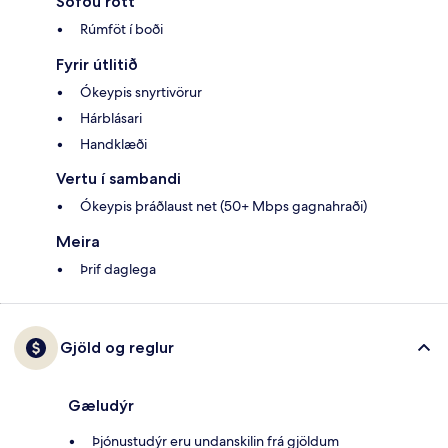
Sofðu rótt
Rúmföt í boði
Fyrir útlitið
Ókeypis snyrtivörur
Hárblásari
Handklæði
Vertu í sambandi
Ókeypis þráðlaust net (50+ Mbps gagnahraði)
Meira
Þrif daglega
Gjöld og reglur
Gæludýr
Þjónustudýr eru undanskilin frá gjöldum