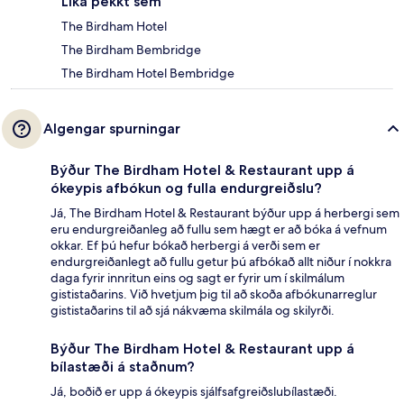
Líka þekkt sem
The Birdham Hotel
The Birdham Bembridge
The Birdham Hotel Bembridge
Algengar spurningar
Býður The Birdham Hotel & Restaurant upp á
ókeypis afbókun og fulla endurgreiðslu?
Já, The Birdham Hotel & Restaurant býður upp á herbergi sem
eru endurgreiðanleg að fullu sem hægt er að bóka á vefnum
okkar. Ef þú hefur bókað herbergi á verði sem er
endurgreiðanlegt að fullu getur þú afbókað allt niður í nokkra
daga fyrir innritun eins og sagt er fyrir um í skilmálum
gististaðarins. Við hvetjum þig til að skoða afbókunarreglur
gististaðarins til að sjá nákvæma skilmála og skilyrði.
Býður The Birdham Hotel & Restaurant upp á
bílastæði á staðnum?
Já, boðið er upp á ókeypis sjálfsafgreiðslubílastæði.