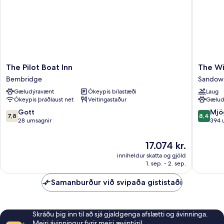
The
The
The Pilot Boat Inn
The W
Pilot
Wight
Bembridge
Sandow
Boat
Sandow
Gæludýravænt
Ókeypis bílastæði
Laug
Inn
Ókeypis þráðlaust net
Veitingastaður
Gælud
Bembridge
7.8
8.4
Gott
Mjö
7,8
8,4
af
af
28 umsagnir
394 
10,
10,
Gott,
Mjög
Verðið
17.074 kr.
28
gott,
er
inniheldur skatta og gjöld
umsagnir
394
17.074 kr.
1. sep. - 2. sep.
umsagni
Samanburður við svipaða gististaði
Skráðu þig inn til að sjá gjaldgenga afslætti og ávinninga.
Meiri ávinningur fyrir meiri ævintýri!