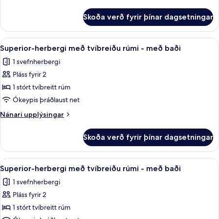
tvíbreiðu
upplýsingar
rúmi
fyrir
Skoða verð fyrir þínar dagsetningar
Standard-
-
herbergi
með
með
Skoða
Superior-herbergi með tvíbreiðu rúmi 
baði
8
tvíbreiðu
Superior-herbergi með tvíbreiðu rúmi - með baði
allar
rúmi
1 svefnherbergi
-
myndir
með
Pláss fyrir 2
fyrir
baði
Superior-
1 stórt tvíbreitt rúm
herbergi
Ókeypis þráðlaust net
með
Nánari
Nánari upplýsingar
tvíbreiðu
upplýsingar
rúmi
fyrir
Skoða verð fyrir þínar dagsetningar
Superior-
-
herbergi
með
með
Skoða
Superior-herbergi með tvíbreiðu rúmi 
baði
9
tvíbreiðu
Superior-herbergi með tvíbreiðu rúmi - með baði
allar
rúmi
1 svefnherbergi
-
myndir
með
Pláss fyrir 2
fyrir
baði
Superior-
1 stórt tvíbreitt rúm