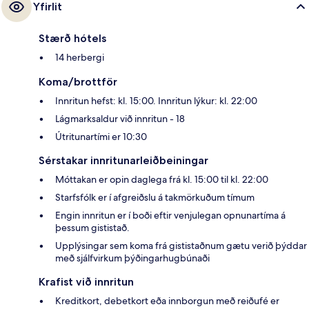
Yfirlit
Stærð hótels
14 herbergi
Koma/brottför
Innritun hefst: kl. 15:00. Innritun lýkur: kl. 22:00
Lágmarksaldur við innritun - 18
Útritunartími er 10:30
Sérstakar innritunarleiðbeiningar
Móttakan er opin daglega frá kl. 15:00 til kl. 22:00
Starfsfólk er í afgreiðslu á takmörkuðum tímum
Engin innritun er í boði eftir venjulegan opnunartíma á
þessum gististað.
Upplýsingar sem koma frá gististaðnum gætu verið þýddar
með sjálfvirkum þýðingarhugbúnaði
Krafist við innritun
Kreditkort, debetkort eða innborgun með reiðufé er