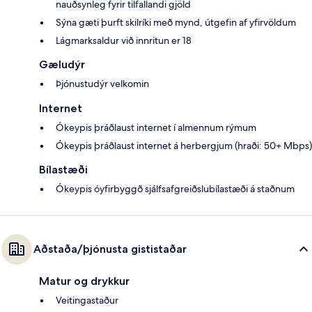
nauðsynleg fyrir tilfallandi gjöld
Sýna gæti þurft skilríki með mynd, útgefin af yfirvöldum
Lágmarksaldur við innritun er 18
Gæludýr
Þjónustudýr velkomin
Internet
Ókeypis þráðlaust internet í almennum rýmum
Ókeypis þráðlaust internet á herbergjum (hraði: 50+ Mbps)
Bílastæði
Ókeypis óyfirbyggð sjálfsafgreiðslubílastæði á staðnum
Aðstaða/þjónusta gististaðar
Matur og drykkur
Veitingastaður