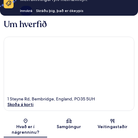
Innskrá
Skráðu þig, það er ókeypis
Um hverfið
1 Steyne Rd, Bembridge, England, PO35 5UH
Skoða á korti
Kort
Hvað er í
Samgöngur
Veitingastaðir
nágrenninu?