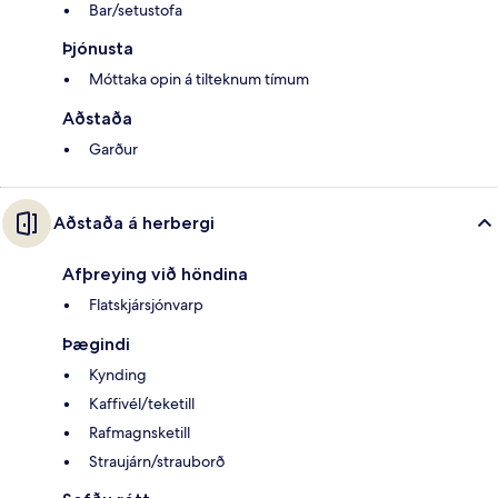
Bar/setustofa
Þjónusta
Móttaka opin á tilteknum tímum
Aðstaða
Garður
Aðstaða á herbergi
Afþreying við höndina
Flatskjársjónvarp
Þægindi
Kynding
Kaffivél/teketill
Rafmagnsketill
Straujárn/strauborð