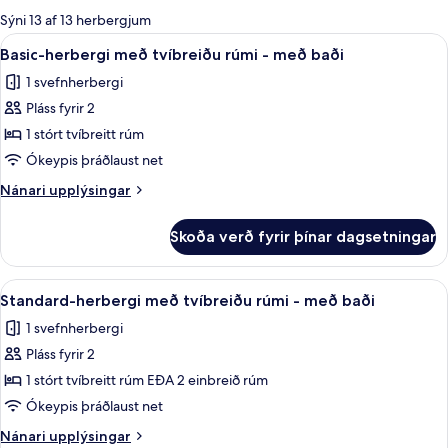
boði
Sýni 13 af 13 herbergjum
fyrir
Skoða
Basic-herbergi með tvíbreiðu rúmi - m
4
Basic-herbergi með tvíbreiðu rúmi - með baði
herbergi
allar
1 svefnherbergi
myndir
Pláss fyrir 2
fyrir
Basic-
1 stórt tvíbreitt rúm
herbergi
Ókeypis þráðlaust net
með
Nánari
Nánari upplýsingar
tvíbreiðu
upplýsingar
rúmi
fyrir
Skoða verð fyrir þínar dagsetningar
Basic-
-
herbergi
með
með
Skoða
Standard-herbergi með tvíbreiðu rúmi
baði
7
tvíbreiðu
Standard-herbergi með tvíbreiðu rúmi - með baði
allar
rúmi
1 svefnherbergi
-
myndir
með
Pláss fyrir 2
fyrir
baði
Standard-
1 stórt tvíbreitt rúm EÐA 2 einbreið rúm
herbergi
Ókeypis þráðlaust net
með
Nánari
Nánari upplýsingar