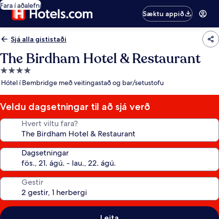
Fara í aðalefni
Sæktu appið
Sjá alla gististaði
The Birdham Hotel & Restaurant
4.0
stjörnu
Hótel í Bembridge með veitingastað og bar/setustofu
gististaður
Veldu dagsetningar til að sjá verð
Hvert viltu fara?
Dagsetningar
Gestir
Leita