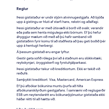
Reglur
Þessi gististaður er undir stjórn atvinnugestgjafa. Að bjóða
upp á gistingu er hluti af starfi hans, rekstri og aðalfagi.
Þessi gististaður er með útisvæði á borð við svalir, verandir
eða palla sem henta mögulega ekki börnum. Ef þú hefur
áhyggjur mælum við með að þú hafir samband við
gististaðinn fyrir komu til að staðfesta að þau geti boðið þér
upp á hentugt herbergi.
Á þessum gististað eru engar lyftur.
Gestir geta sofið rólega því að á staðnum eru slökkvitæki,
reykskynjari, öryggiskerfi og fyrstuhjálparkassi.
Þessi gististaður tekur við kreditkortum. Ekki er tekið við
reiðufé.
Samþykkt kreditkort: Visa, Mastercard, American Express
Ef þú afbókar bókunina muntu þurfa að hlíta
afbókunarskilyrðum gestgjafans. Í samræmi við reglugerðir
ESB um neytendarétt eru bókunarþjónustur gististaða ekki
háðar rétti til að hætta við.