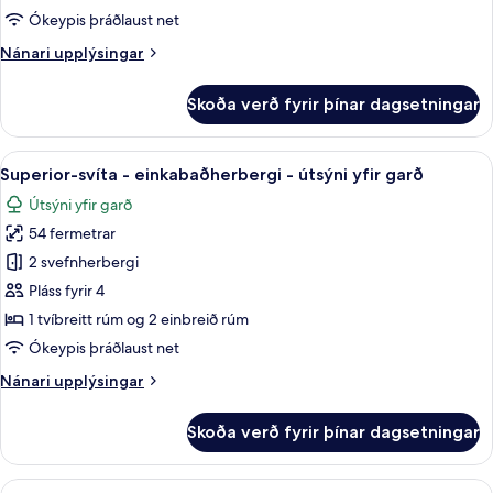
með
Ókeypis þráðlaust net
tvíbreiðu
Nánari
Nánari upplýsingar
rúmi
upplýsingar
-
fyrir
Skoða verð fyrir þínar dagsetningar
Basic-
með
herbergi
baði
með
Skoða
Superior-svíta - einkabaðherbergi - út
16
tvíbreiðu
Superior-svíta - einkabaðherbergi - útsýni yfir garð
allar
rúmi
Útsýni yfir garð
-
myndir
með
54 fermetrar
fyrir
baði
Superior-
2 svefnherbergi
svíta
Pláss fyrir 4
-
1 tvíbreitt rúm og 2 einbreið rúm
einkabaðherbergi
Ókeypis þráðlaust net
-
Nánari
Nánari upplýsingar
útsýni
upplýsingar
yfir
fyrir
Skoða verð fyrir þínar dagsetningar
garð
Superior-
svíta
-
Skoða
Superior-svíta - einkabaðherbergi | S