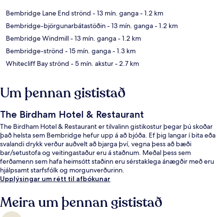
Bembridge Lane End strönd
- 13 mín. ganga
- 1.2 km
Bembridge-björgunarbátastöðin
- 13 mín. ganga
- 1.2 km
Bembridge Windmill
- 13 mín. ganga
- 1.2 km
Bembridge-strönd
- 15 mín. ganga
- 1.3 km
Whitecliff Bay strönd
- 5 mín. akstur
- 2.7 km
Um þennan gististað
The Birdham Hotel & Restaurant
The Birdham Hotel & Restaurant er tilvalinn gistikostur þegar þú skoðar
það helsta sem Bembridge hefur upp á að bjóða. Ef þig langar í bita eða
svalandi drykk verður auðvelt að bjarga því, vegna þess að bæði
bar/setustofa og veitingastaður eru á staðnum. Meðal þess sem
ferðamenn sem hafa heimsótt staðinn eru sérstaklega ánægðir með eru
hjálpsamt starfsfólk og morgunverðurinn.
Upplýsingar um rétt til afbókunar
Meira um þennan gististað