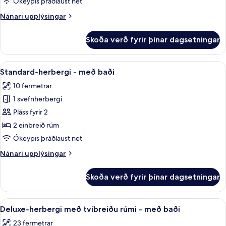
herbergi
Ókeypis þráðlaust net
með
Nánari
Nánari upplýsingar
tvíbreiðu
upplýsingar
rúmi
fyrir
Skoða verð fyrir þínar dagsetningar
Superior-
-
herbergi
með
með
Skoða
Standard-herbergi - með baði | Strau
baði
9
tvíbreiðu
Standard-herbergi - með baði
allar
rúmi
10 fermetrar
-
myndir
með
1 svefnherbergi
fyrir
baði
Standard-
Pláss fyrir 2
herbergi
2 einbreið rúm
-
Ókeypis þráðlaust net
með
Nánari
Nánari upplýsingar
baði
upplýsingar
fyrir
Skoða verð fyrir þínar dagsetningar
Standard-
herbergi
-
Skoða
Deluxe-herbergi með tvíbreiðu rúmi -
9
með
Deluxe-herbergi með tvíbreiðu rúmi - með baði
allar
baði
23 fermetrar