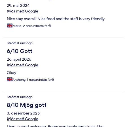
29. maí 2024
Þýða með Google
Nice stay overall. Nice food and the staff is very friendly.
Mario, 2 nætur/nátta ferð
Staðfest umsögn
6/10 Gott
26. apríl 2026
Þýða með Google
Okay
Anthony, 1 nætur/nátta ferð
Staðfest umsögn
8/10 Mjög gott
3. desember 2025
Þýða með Google
I had a good welcome. Room was lovely and clean. The