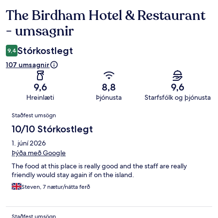
The Birdham Hotel & Restaurant
Umsagnir
- umsagnir
Stórkostlegt
9,4
107 umsagnir
9,6
8,8
9,6
Hreinlæti
Þjónusta
Starfsfólk og þjónusta
Umsagnir
Staðfest umsögn
10/10 Stórkostlegt
1. júní 2026
Þýða með Google
The food at this place is really good and the staff are really
friendly would stay again if on the island.
Steven, 7 nætur/nátta ferð
Staðfest umsögn