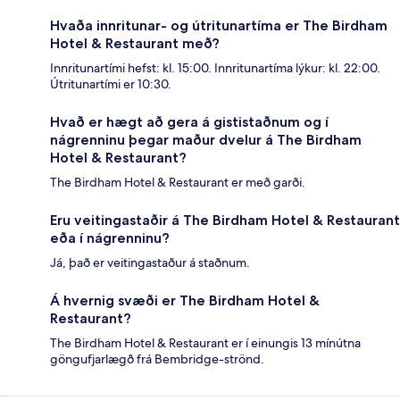
Hvaða innritunar- og útritunartíma er The Birdham
Hotel & Restaurant með?
Innritunartími hefst: kl. 15:00. Innritunartíma lýkur: kl. 22:00.
Útritunartími er 10:30.
Hvað er hægt að gera á gististaðnum og í
nágrenninu þegar maður dvelur á The Birdham
Hotel & Restaurant?
The Birdham Hotel & Restaurant er með garði.
Eru veitingastaðir á The Birdham Hotel & Restaurant
eða í nágrenninu?
Já, það er veitingastaður á staðnum.
Á hvernig svæði er The Birdham Hotel &
Restaurant?
The Birdham Hotel & Restaurant er í einungis 13 mínútna
göngufjarlægð frá Bembridge-strönd.