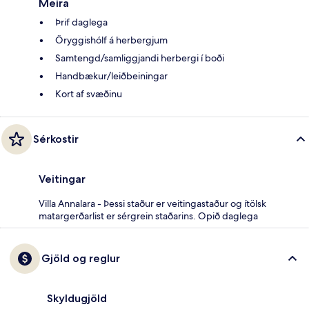
Meira
Þrif daglega
Öryggishólf á herbergjum
Samtengd/samliggjandi herbergi í boði
Handbækur/leiðbeiningar
Kort af svæðinu
Sérkostir
Veitingar
Villa Annalara - Þessi staður er veitingastaður og ítölsk
matargerðarlist er sérgrein staðarins. Opið daglega
Gjöld og reglur
Skyldugjöld