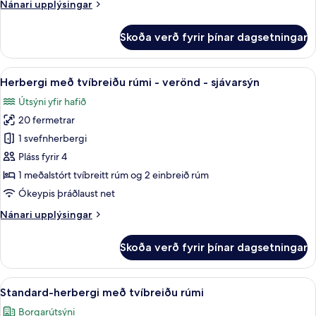
Nánari
Nánari upplýsingar
upplýsingar
fyrir
Skoða verð fyrir þínar dagsetningar
Deluxe-
herbergi
-
Skoða
Herbergi með tvíbreiðu rúmi - verönd 
22
sjávarsýn
Herbergi með tvíbreiðu rúmi - verönd - sjávarsýn
allar
Útsýni yfir hafið
myndir
20 fermetrar
fyrir
Herbergi
1 svefnherbergi
með
Pláss fyrir 4
tvíbreiðu
1 meðalstórt tvíbreitt rúm og 2 einbreið rúm
rúmi
Ókeypis þráðlaust net
-
Nánari
Nánari upplýsingar
verönd
upplýsingar
-
fyrir
Skoða verð fyrir þínar dagsetningar
sjávarsýn
Herbergi
með
tvíbreiðu
Skoða
Standard-herbergi með tvíbreiðu rúmi
5
rúmi
Standard-herbergi með tvíbreiðu rúmi
allar
-
Borgarútsýni
verönd