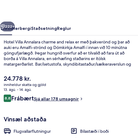
charme
and
relax
rra
Næsta
222+
Yfirlit
Herbergi
Staðsetning
Reglur
Hotel Villa Annalara charme and relax er með þakverönd og þar að
auki eru Amalfi-strönd og Dómkirkja Amalfi í innan við 10 mínútna
göngufjarlægð. Þegar hungrið sverfur að er tilvalið að fara út að
borða á Villa Annalara, en sérhæfing staðarins er ítölsk
matargerðarlist. Bar/setustofa, skyndibitastaður/sælkeraverslun og
verönd eru meðal annarra hápunkta staðarins.
Núverandi
24.778 kr.
verð
inniheldur skatta og gjöld
er
13. ágú. - 14. ágú.
Þakverönd
24.778 kr.
Umsagnir
Frábært
8,8
Sjá allar 178 umsagnir
8,8 af 10
Vinsæl aðstaða
Flugvallarflutningur
Bílastæði í boði