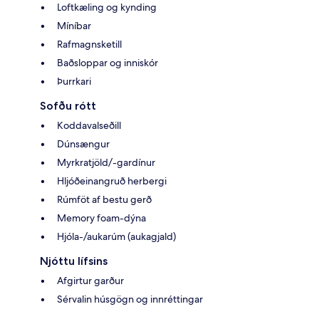
Loftkæling og kynding
Míníbar
Rafmagnsketill
Baðsloppar og inniskór
Þurrkari
Sofðu rótt
Koddavalseðill
Dúnsængur
Myrkratjöld/-gardínur
Hljóðeinangruð herbergi
Rúmföt af bestu gerð
Memory foam-dýna
Hjóla-/aukarúm (aukagjald)
Njóttu lífsins
Afgirtur garður
Sérvalin húsgögn og innréttingar