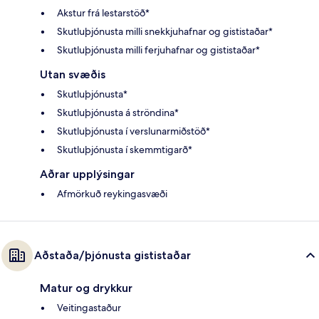
Akstur frá lestarstöð*
Skutluþjónusta milli snekkjuhafnar og gististaðar*
Skutluþjónusta milli ferjuhafnar og gististaðar*
Utan svæðis
Skutluþjónusta*
Skutluþjónusta á ströndina*
Skutluþjónusta í verslunarmiðstöð*
Skutluþjónusta í skemmtigarð*
Aðrar upplýsingar
Afmörkuð reykingasvæði
Aðstaða/þjónusta gististaðar
Matur og drykkur
Veitingastaður