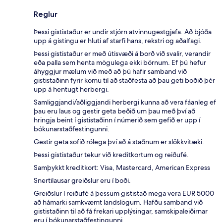
Reglur
Þessi gististaður er undir stjórn atvinnugestgjafa. Að bjóða
upp á gistingu er hluti af starfi hans, rekstri og aðalfagi.
Þessi gististaður er með útisvæði á borð við svalir, verandir
eða palla sem henta mögulega ekki börnum. Ef þú hefur
áhyggjur mælum við með að þú hafir samband við
gististaðinn fyrir komu til að staðfesta að þau geti boðið þér
upp á hentugt herbergi.
Samliggjandi/aðliggjandi herbergi kunna að vera fáanleg ef
þau eru laus og gestir geta beðið um þau með því að
hringja beint í gististaðinn í númerið sem gefið er upp í
bókunarstaðfestingunni.
Gestir geta sofið rólega því að á staðnum er slökkvitæki.
Þessi gististaður tekur við kreditkortum og reiðufé.
Samþykkt kreditkort: Visa, Mastercard, American Express
Snertilausar greiðslur eru í boði.
Greiðslur í reiðufé á þessum gististað mega vera EUR 5000
að hámarki samkvæmt landslögum. Hafðu samband við
gististaðinn til að fá frekari upplýsingar, samskipaleiðirnar
eru í bókunarstaðfestingunni.