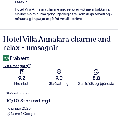
relax?
Hotel Villa Annalara charme and relax er við sjávarbakkann, í
einungis 6 mínútna göngufjarlægð frá Dómkirkja Amalfi og 7
mínútna göngufjarlægð frá Amalfi-strönd.
Hotel Villa Annalara charme and
Umsagnir
relax - umsagnir
Frábært
8,8
178 umsagnir
9,2
9,0
8,8
Hreinlæti
Staðsetning
Starfsfólk og þjónusta
Umsagnir
Staðfest umsögn
10/10 Stórkostlegt
17. janúar 2025
Þýða með Google