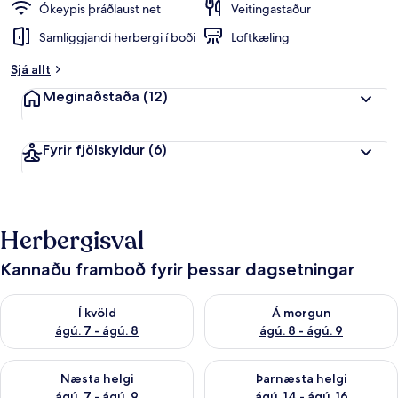
Ókeypis þráðlaust net
Veitingastaður
Samliggjandi herbergi í boði
Loftkæling
Sjá allt
Meginaðstaða
(12)
Fyrir fjölskyldur
(6)
Herbergisval
Kannaðu framboð fyrir þessar dagsetningar
Athuga framboð í kvöld ágú. 7 - ágú. 8
Athuga framboð á morgun ágú.
Í kvöld
Á morgun
ágú. 7 - ágú. 8
ágú. 8 - ágú. 9
Athuga framboð næstu helgi ágú. 7 - ágú. 9
Athuga framboð þarnæstu helgi
Næsta helgi
Þarnæsta helgi
ágú. 7 - ágú. 9
ágú. 14 - ágú. 16