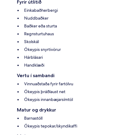
Fyrir útlitið
Einkabaðherbergi
Nuddbaðker
Baðker eða sturta
Regnsturtuhaus
Skolskál
Ókeypis snyrtivörur
Hárblásari
Handklæði
Vertu í sambandi
Vinnuaðstaða fyrir fartölvu
Ókeypis þráðlaust net
Ókeypis innanbæjarsímtöl
Matur og drykkur
Barnastóll
Ókeypis tepokar/skyndikaffi