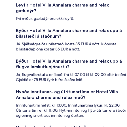
Leyfir Hotel Villa Annalara charme and relax
gæludýr?
Því miður, gæludýr eru ekki leyfð.
Býður Hotel Villa Annalara charme and relax upp á
bílastæði á staðnum?
Já. Sjálfsafgreiðslubílastæði kosta 35 EUR á nótt. Þjónusta
bílastæðaþjóna kostar 35 EUR á nótt.
Býður Hotel Villa Annalara charme and relax upp á
flugvallarskutluþjónustu?
Já, flugvallarskutla er í boði frá kl. 07:00 til kl. 09:00 eftir beiðni.
Gjaldið er 75 EUR fyrir bifreið aðra leið.
Hvaða innritunar- og útritunartíma er Hotel Villa
Annalara charme and relax með?
Innritunartími hefst: kl. 13:00. Innritunartíma lýkur: kl. 22:30.
Útritunartími er kl. 11:00. Flýti-innritun og flýti-útritun eru í boði
og einnig snertilaus innritun og útritun.