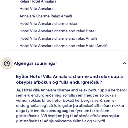
Relais Hotel Annalara
Hotel Villa Annalara
Annalara Charme Relax Amalfi
Hotel Villa Annalara charme relax
Hotel Villa Annalara charme and relax Hotel
Hotel Villa Annalara charme and relax Amalfi
Hotel Villa Annalara charme and relax Hotel Amalfi
Algengar spurningar
Býður Hotel Villa Annalara charme and relax upp á
ókeypis afbókun og fulla endurgreiðslu?
Já, Hotel Villa Annalara charme and relax býður upp á herbergi
sem eru endurgreiðanleg að fullu sem hægt er að bóka á
vefnum okkar. Ef þú hefur bókað herbergi á verði sem er
endurgreiðanlegt að fullu getur þú afbókað allt niður í nokkra
daga fyrir innritun eins og sagt er fyrir um í skilmálum
gististaðarins. Við hvetjum þig til að skoða afbókunarreglur
gististaðarins til að sjá nákvæma skilmála og skilyrði.