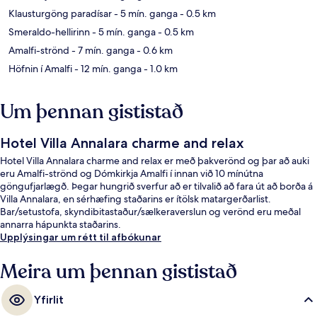
Klausturgöng paradísar
- 5 mín. ganga
- 0.5 km
Smeraldo-hellirinn
- 5 mín. ganga
- 0.5 km
Amalfi-strönd
- 7 mín. ganga
- 0.6 km
Höfnin í Amalfi
- 12 mín. ganga
- 1.0 km
Um þennan gististað
Hotel Villa Annalara charme and relax
Hotel Villa Annalara charme and relax er með þakverönd og þar að auki
eru Amalfi-strönd og Dómkirkja Amalfi í innan við 10 mínútna
göngufjarlægð. Þegar hungrið sverfur að er tilvalið að fara út að borða á
Villa Annalara, en sérhæfing staðarins er ítölsk matargerðarlist.
Bar/setustofa, skyndibitastaður/sælkeraverslun og verönd eru meðal
annarra hápunkta staðarins.
Upplýsingar um rétt til afbókunar
Meira um þennan gististað
Yfirlit