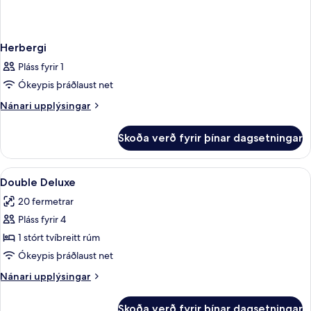
Herbergi
Pláss fyrir 1
Ókeypis þráðlaust net
Nánari
Nánari upplýsingar
upplýsingar
fyrir
Skoða verð fyrir þínar dagsetningar
Herbergi
Skoða
Ítölsk Frette-rúmföt, rúmföt af best
30
Double Deluxe
allar
20 fermetrar
myndir
Pláss fyrir 4
fyrir
Double
1 stórt tvíbreitt rúm
Deluxe
Ókeypis þráðlaust net
Nánari
Nánari upplýsingar
upplýsingar
fyrir
Skoða verð fyrir þínar dagsetningar