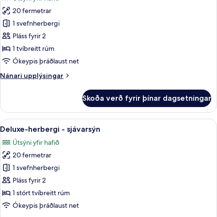
myndir
20 fermetrar
fyrir
Junior-
1 svefnherbergi
svíta
Pláss fyrir 2
-
1 tvíbreitt rúm
sjávarsýn
Ókeypis þráðlaust net
Nánari
Nánari upplýsingar
upplýsingar
fyrir
Skoða verð fyrir þínar dagsetningar
Junior-
svíta
-
Skoða
Deluxe-herbergi - sjávarsýn | Ítölsk 
14
sjávarsýn
Deluxe-herbergi - sjávarsýn
allar
Útsýni yfir hafið
myndir
20 fermetrar
fyrir
Deluxe-
1 svefnherbergi
herbergi
Pláss fyrir 2
-
1 stórt tvíbreitt rúm
sjávarsýn
Ókeypis þráðlaust net