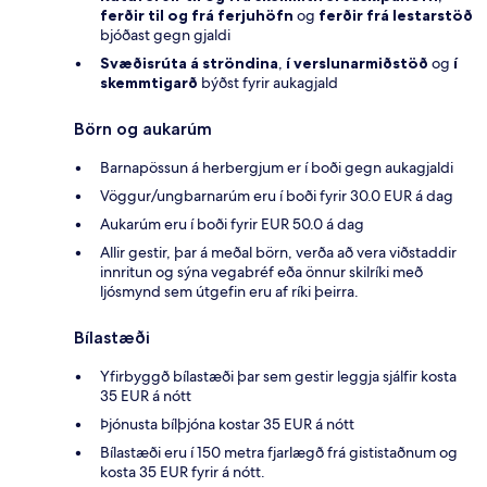
ferðir til og frá ferjuhöfn
og
ferðir frá lestarstöð
bjóðast gegn gjaldi
Svæðisrúta
á ströndina
,
í verslunarmiðstöð
og
í
skemmtigarð
býðst fyrir aukagjald
Börn og aukarúm
Barnapössun á herbergjum er í boði gegn aukagjaldi
Vöggur/ungbarnarúm eru í boði fyrir 30.0 EUR á dag
Aukarúm eru í boði fyrir EUR 50.0 á dag
Allir gestir, þar á meðal börn, verða að vera viðstaddir
innritun og sýna vegabréf eða önnur skilríki með
ljósmynd sem útgefin eru af ríki þeirra.
Bílastæði
Yfirbyggð bílastæði þar sem gestir leggja sjálfir kosta
35 EUR á nótt
Þjónusta bílþjóna kostar 35 EUR á nótt
Bílastæði eru í 150 metra fjarlægð frá gististaðnum og
kosta 35 EUR fyrir á nótt.