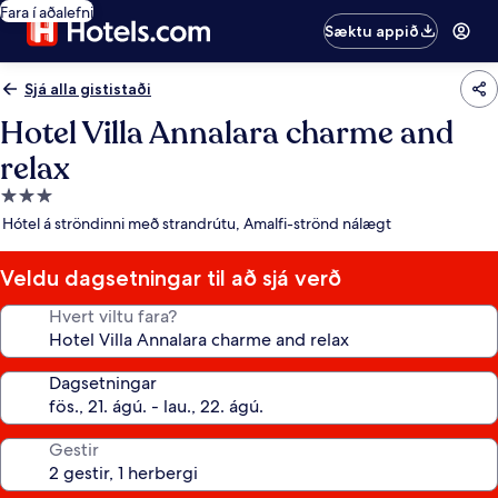
Fara í aðalefni
Sæktu appið
Sjá alla gististaði
Hotel Villa Annalara charme and
relax
3.0
stjörnu
Hótel á ströndinni með strandrútu, Amalfi-strönd nálægt
gististaður
Veldu dagsetningar til að sjá verð
Hvert viltu fara?
Dagsetningar
Gestir