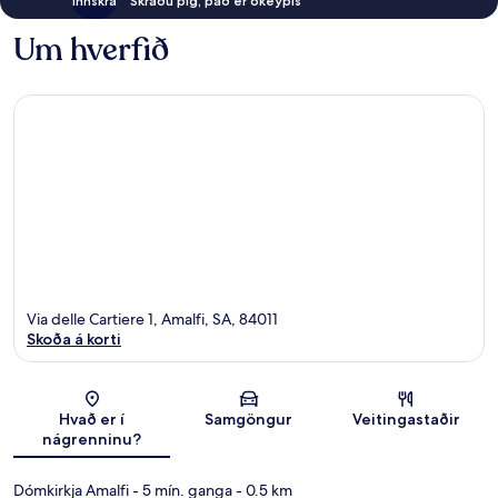
Innskrá
Skráðu þig, það er ókeypis
Um hverfið
Via delle Cartiere 1, Amalfi, SA, 84011
Skoða á korti
Kort
Hvað er í
Samgöngur
Veitingastaðir
nágrenninu?
Dómkirkja Amalfi
- 5 mín. ganga
- 0.5 km