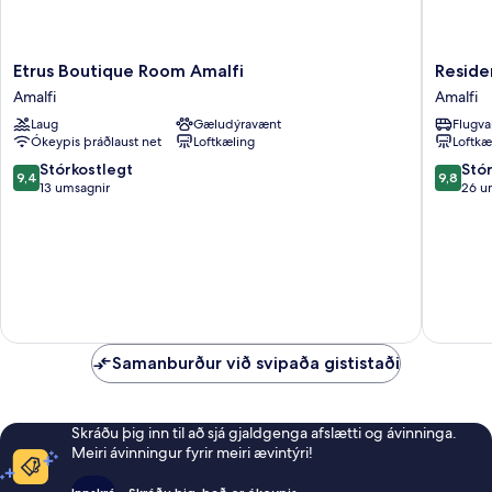
Etrus
Residen
Etrus Boutique Room Amalfi
Reside
Boutique
Giusep
Amalfi
Amalfi
Room
Amalfi
Laug
Gæludýravænt
Flugva
Amalfi
Ókeypis þráðlaust net
Loftkæling
Loftkæ
Amalfi
9.4
9.8
Stórkostlegt
Stó
9,4
9,8
af
af
13 umsagnir
26 u
10,
10,
Stórkostlegt,
Stórkost
13
26
umsagnir
umsagni
Samanburður við svipaða gististaði
Skráðu þig inn til að sjá gjaldgenga afslætti og ávinninga.
Meiri ávinningur fyrir meiri ævintýri!