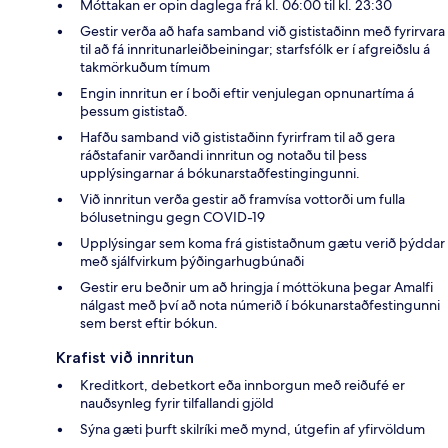
Móttakan er opin daglega frá kl. 06:00 til kl. 23:30
Gestir verða að hafa samband við gististaðinn með fyrirvara
til að fá innritunarleiðbeiningar; starfsfólk er í afgreiðslu á
takmörkuðum tímum
Engin innritun er í boði eftir venjulegan opnunartíma á
þessum gististað.
Hafðu samband við gististaðinn fyrirfram til að gera
ráðstafanir varðandi innritun og notaðu til þess
upplýsingarnar á bókunarstaðfestingingunni.
Við innritun verða gestir að framvísa vottorði um fulla
bólusetningu gegn COVID-19
Upplýsingar sem koma frá gististaðnum gætu verið þýddar
með sjálfvirkum þýðingarhugbúnaði
Gestir eru beðnir um að hringja í móttökuna þegar Amalfi
nálgast með því að nota númerið í bókunarstaðfestingunni
sem berst eftir bókun.
Krafist við innritun
Kreditkort, debetkort eða innborgun með reiðufé er
nauðsynleg fyrir tilfallandi gjöld
Sýna gæti þurft skilríki með mynd, útgefin af yfirvöldum