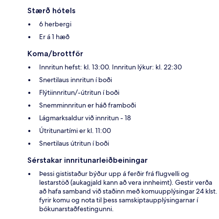
Stærð hótels
6 herbergi
Er á 1 hæð
Koma/brottför
Innritun hefst: kl. 13:00. Innritun lýkur: kl. 22:30
Snertilaus innritun í boði
Flýtiinnritun/-útritun í boði
Snemminnritun er háð framboði
Lágmarksaldur við innritun - 18
Útritunartími er kl. 11:00
Snertilaus útritun í boði
Sérstakar innritunarleiðbeiningar
Þessi gististaður býður upp á ferðir frá flugvelli og
lestarstöð (aukagjald kann að vera innheimt). Gestir verða
að hafa samband við staðinn með komuupplýsingar 24 klst.
fyrir komu og nota til þess samskiptaupplýsingarnar í
bókunarstaðfestingunni.