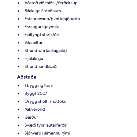
Aðstoð við miða-/ferðakaup
Bílaleiga á staðnum
Fatahreinsun/þvottaþjónusta
Farangursgeymsla
Fjöltyngt starfsfólk
Vikapiltur
Strandrúta (aukagjald)
Hjólaleiga
Strandhandklæði
Aðstaða
1 bygging/turn
Byggt 2007
Öryggishólf í móttöku
Þakverönd
Garður
Svæði fyrir lautarferðir
Sjónvarp í almennu rými