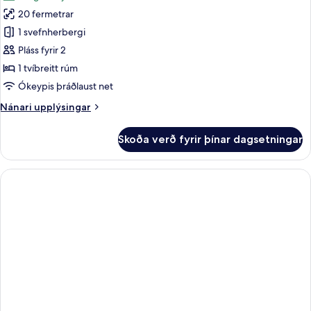
myndir
-
20 fermetrar
fyrir
sjávarsýn
Standard-
1 svefnherbergi
herbergi
Pláss fyrir 2
með
1 tvíbreitt rúm
tvíbreiðu
Ókeypis þráðlaust net
rúmi
Nánari
Nánari upplýsingar
upplýsingar
fyrir
Skoða verð fyrir þínar dagsetningar
Standard-
herbergi
með
tvíbreiðu
rúmi