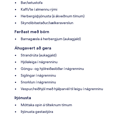
Bar/setustofa
Kaffi/te í almennu rými
Herbergisþjónusta (á ákveðnum tímum)
Skyndibitastaður/sælkeraverslun
Ferðast með börn
Barnagæsla á herbergjum (aukagjald)
Áhugavert að gera
Strandrúta (aukagjald)
Hjólaleiga í nágrenninu
Göngu- og hjólreiðaslóðar í nágrenninu
Siglingar í nágrenninu
Snorklun í nágrenninu
Vespur/reiðhjól með hjálparvél til leigu í nágrenninu
Þjónusta
Móttaka opin á tilteknum tímum
Þjónusta gestastjóra