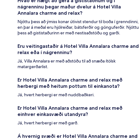
Hvað er hægt að gera á gististaðnum og í
nágrenninu þegar maður dvelur á Hotel Villa
Annalara charme and relax?
Njóttu þess að ýmiss konar útivist stendur til boða í grenndinni,
en þar á meðal eru hjólreiðar, bátsferðir og gönguferðir. Njóttu
þess að gististaðurinn er með nestisaðstöðu og garði.
Eru veitingastaðir á Hotel Villa Annalara charme and
relax eða í nágrenninu?
Já, Villa Annalara er með aðstöðu til að snæða ítölsk
matargerðarlist.
Er Hotel Villa Annalara charme and relax með
herbergi með heitum pottum til einkanota?
Já, hvert herbergi er með nuddbaðkeri.
Er Hotel Villa Annalara charme and relax með
einhver einkasvæði utandyra?
Já, hvert herbergi er með garð.
Á hvernig svæði er Hotel Villa Annalara charme and