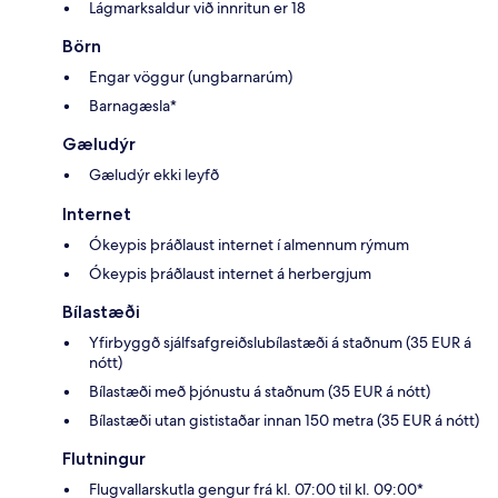
Lágmarksaldur við innritun er 18
Börn
Engar vöggur (ungbarnarúm)
Barnagæsla*
Gæludýr
Gæludýr ekki leyfð
Internet
Ókeypis þráðlaust internet í almennum rýmum
Ókeypis þráðlaust internet á herbergjum
Bílastæði
Yfirbyggð sjálfsafgreiðslubílastæði á staðnum (35 EUR á
nótt)
Bílastæði með þjónustu á staðnum (35 EUR á nótt)
Bílastæði utan gististaðar innan 150 metra (35 EUR á nótt)
Flutningur
Flugvallarskutla gengur frá kl. 07:00 til kl. 09:00*