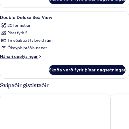
Double
Deluxe
Skoða
Ítölsk Frette-rúmföt, rúmföt af best
11
Double Deluxe Sea View
allar
20 fermetrar
myndir
Pláss fyrir 2
fyrir
Double
1 meðalstórt tvíbreitt rúm
Deluxe
Ókeypis þráðlaust net
Sea
Nánari
Nánari upplýsingar
View
upplýsingar
fyrir
Skoða verð fyrir þínar dagsetningar
Double
Deluxe
Sea
Svipaðir gististaðir
View
Etrus Boutique Room Amalfi
Residen