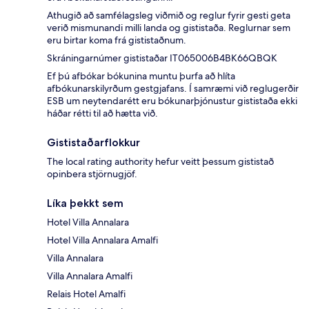
Athugið að samfélagsleg viðmið og reglur fyrir gesti geta
verið mismunandi milli landa og gististaða. Reglurnar sem
eru birtar koma frá gististaðnum.
Skráningarnúmer gististaðar IT065006B4BK66QBQK
Ef þú afbókar bókunina muntu þurfa að hlíta
afbókunarskilyrðum gestgjafans. Í samræmi við reglugerðir
ESB um neytendarétt eru bókunarþjónustur gististaða ekki
háðar rétti til að hætta við.
Gististaðarflokkur
The local rating authority hefur veitt þessum gististað
opinbera stjörnugjöf.
Líka þekkt sem
Hotel Villa Annalara
Hotel Villa Annalara Amalfi
Villa Annalara
Villa Annalara Amalfi
Relais Hotel Amalfi