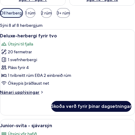
Síur
Öll herbergi
1 rúm
2 rúm
3+ rúm
í
boði
Sýni 8 af 8 herbergjum
fyrir
Skoða
Ítölsk Frette-rúmföt, rúmföt af best
48
Deluxe-herbergi fyrir tvo
herbergi
allar
Útsýni til fjalla
myndir
20 fermetrar
fyrir
Deluxe-
1 svefnherbergi
herbergi
Pláss fyrir 4
fyrir
1 tvíbreitt rúm EÐA 2 einbreið rúm
tvo
Ókeypis þráðlaust net
Nánari
Nánari upplýsingar
upplýsingar
fyrir
Skoða verð fyrir þínar dagsetningar
Deluxe-
herbergi
fyrir
Skoða
Junior-svíta - sjávarsýn | Útsýni úr he
37
tvo
Junior-svíta - sjávarsýn
allar
Útsýni yfir hafið