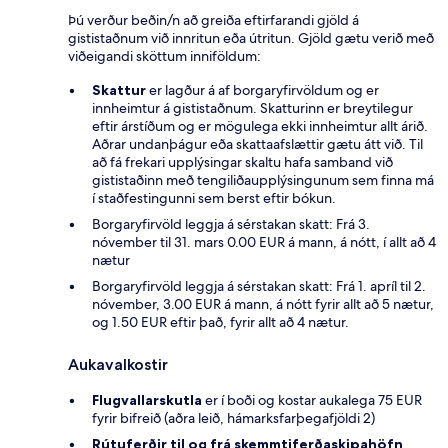
Þú verður beðin/n að greiða eftirfarandi gjöld á
gististaðnum við innritun eða útritun. Gjöld gætu verið með
viðeigandi sköttum inniföldum:
Skattur
er lagður á af borgaryfirvöldum og er
innheimtur á gististaðnum. Skatturinn er breytilegur
eftir árstíðum og er mögulega ekki innheimtur allt árið.
Aðrar undanþágur eða skattaafslættir gætu átt við. Til
að fá frekari upplýsingar skaltu hafa samband við
gististaðinn með tengiliðaupplýsingunum sem finna má
í staðfestingunni sem berst eftir bókun.
Borgaryfirvöld leggja á sérstakan skatt: Frá 3.
nóvember til 31. mars 0.00 EUR á mann, á nótt, í allt að 4
nætur
Borgaryfirvöld leggja á sérstakan skatt: Frá 1. apríl til 2.
nóvember, 3.00 EUR á mann, á nótt fyrir allt að 5 nætur,
og 1.50 EUR eftir það, fyrir allt að 4 nætur.
Aukavalkostir
Flugvallarskutla
er í boði og kostar aukalega 75 EUR
fyrir bifreið (aðra leið, hámarksfarþegafjöldi 2)
Rútuferðir til og frá skemmtiferðaskipahöfn
,