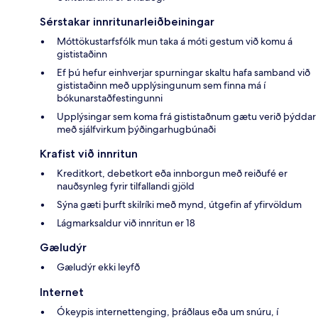
Sérstakar innritunarleiðbeiningar
Móttökustarfsfólk mun taka á móti gestum við komu á
gististaðinn
Ef þú hefur einhverjar spurningar skaltu hafa samband við
gististaðinn með upplýsingunum sem finna má í
bókunarstaðfestingunni
Upplýsingar sem koma frá gististaðnum gætu verið þýddar
með sjálfvirkum þýðingarhugbúnaði
Krafist við innritun
Kreditkort, debetkort eða innborgun með reiðufé er
nauðsynleg fyrir tilfallandi gjöld
Sýna gæti þurft skilríki með mynd, útgefin af yfirvöldum
Lágmarksaldur við innritun er 18
Gæludýr
Gæludýr ekki leyfð
Internet
Ókeypis internettenging, þráðlaus eða um snúru, í