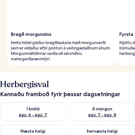
Bragð morgunsins
Fyrsta
Þetta hótel gleður bragðlaukana með morgunverði
Njóttu 
sem er eldaður eftir pöntun á veitingastaðnum sínum.
bómullar
Morgunmáltíðirnar verða að sérsniðnu
herbergi
matargerðarævintýri.
Herbergisval
Kannaðu framboð fyrir þessar dagsetningar
Athuga framboð í kvöld ágú. 6 - ágú. 7
Athuga framboð á morgun ágú.
Í kvöld
Á morgun
ágú. 6 - ágú. 7
ágú. 7 - ágú. 8
Athuga framboð næstu helgi ágú. 7 - ágú. 9
Athuga framboð þarnæstu helgi
Næsta helgi
Þarnæsta helgi