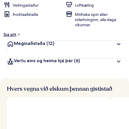
e
Veitingastaður
Loftkæling
i
Þvottaaðstaða
Móttaka opin allan
n
sólarhringinn, alla daga
k
vikunnar
u
n
Sjá allt
n
Meginaðstaða
(12)
f
r
á
Vertu eins og heima hjá þér
(6)
f
e
r
ð
Hvers vegna við elskum þennan gististað
a
f
ó
l
k
i