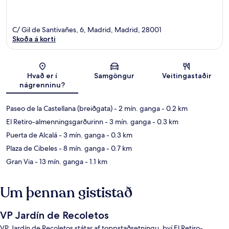
C/ Gil de Santivañes, 6, Madrid, Madrid, 28001
Skoða á korti
Kort
Hvað er í
Samgöngur
Veitingastaðir
nágrenninu?
Paseo de la Castellana (breiðgata)
- 2 mín. ganga
- 0.2 km
El Retiro-almenningsgarðurinn
- 3 mín. ganga
- 0.3 km
Puerta de Alcalá
- 3 mín. ganga
- 0.3 km
Plaza de Cibeles
- 8 mín. ganga
- 0.7 km
Gran Via
- 13 mín. ganga
- 1.1 km
Um þennan gististað
VP Jardín de Recoletos
VP Jardín de Recoletos státar af toppstaðsetningu, því El Retiro-