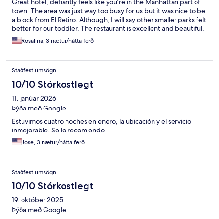
Great hotel, defiantly feels like you’re in the Manhattan part of
town. The area was just way too busy for us but it was nice to be
a block from El Retiro. Although, I will say other smaller parks felt
better for our toddler. The restaurant is excellent and beautiful.
Rosalina, 3 nætur/nátta ferð
Staðfest umsögn
10/10 Stórkostlegt
11. janúar 2026
Þýða með Google
Estuvimos cuatro noches en enero, la ubicación y el servicio
inmejorable. Se lo recomiendo
Jose, 3 nætur/nátta ferð
Staðfest umsögn
10/10 Stórkostlegt
19. október 2025
Þýða með Google