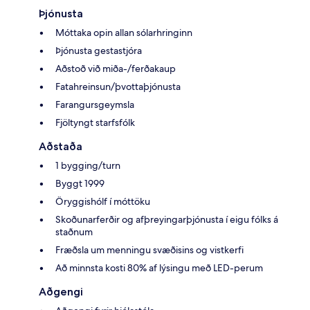
Þjónusta
Móttaka opin allan sólarhringinn
Þjónusta gestastjóra
Aðstoð við miða-/ferðakaup
Fatahreinsun/þvottaþjónusta
Farangursgeymsla
Fjöltyngt starfsfólk
Aðstaða
1 bygging/turn
Byggt 1999
Öryggishólf í móttöku
Skoðunarferðir og afþreyingarþjónusta í eigu fólks á
staðnum
Fræðsla um menningu svæðisins og vistkerfi
Að minnsta kosti 80% af lýsingu með LED-perum
Aðgengi