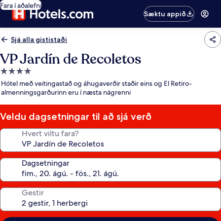
Fara í aðalefni
Sæktu appið
Sjá alla gististaði
VP Jardín de Recoletos
4.0
stjörnu
Hótel með veitingastað og áhugaverðir staðir eins og El Retiro-
gististaður
almenningsgarðurinn eru í næsta nágrenni
Veldu dagsetningar til að sjá verð
Hvert viltu fara?
Dagsetningar
Gestir