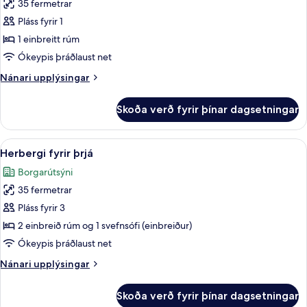
35 fermetrar
fyrir
Herbergi
Pláss fyrir 1
fyrir
1 einbreitt rúm
einn,
Ókeypis þráðlaust net
tvíbreitt
Nánari
Nánari upplýsingar
rúm
upplýsingar
fyrir
Skoða verð fyrir þínar dagsetningar
Herbergi
fyrir
einn,
Skoða
Herbergi fyrir þrjá | Rúmföt úr egypsk
7
tvíbreitt
Herbergi fyrir þrjá
allar
rúm
Borgarútsýni
myndir
35 fermetrar
fyrir
Herbergi
Pláss fyrir 3
fyrir
2 einbreið rúm og 1 svefnsófi (einbreiður)
þrjá
Ókeypis þráðlaust net
Nánari
Nánari upplýsingar
upplýsingar
fyrir
Skoða verð fyrir þínar dagsetningar
Herbergi