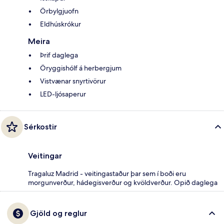
Örbylgjuofn
Eldhúskrókur
Meira
Þrif daglega
Öryggishólf á herbergjum
Vistvænar snyrtivörur
LED-ljósaperur
Sérkostir
Veitingar
Tragaluz Madrid - veitingastaður þar sem í boði eru
morgunverður, hádegisverður og kvöldverður. Opið daglega
Gjöld og reglur