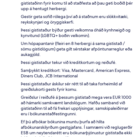
gististaðinn fyrir komu til að staðfesta að þau geti boðið þér
upp á hentugt herbergi.
Gestir geta sofið rólega því að á staðnum eru slökkvitæki,
reykskynjari og öryggiskerfi.
Þessi gististaður býður gesti velkomna óháð kynhneigð og
kynvitund (LGBTQ+ boðin velkomin).
Um hópapantanir (fleiri en 8 herbergi á sama gististað /
sömu gistidögum) geta gilt sérstakar afpöntunarreglur eða
aukagjöld.
Þessi gististaður tekur við kreditkortum og reiðufé.
Samþykkt kreditkort: Visa, Mastercard, American Express,
Diners Club, JCB International
Þessi gististaður áskilur sér rétt til að taka forheimild af
greiðslukorti gests fyrir komu.
Greiðslur í reiðufé á þessum gististað mega vera EUR 1000
að hámarki samkvæmt landslögum. Hafðu samband við
gististaðinn til að fá frekari upplýsingar, samskipaleiðirnar
eru í bókunarstaðfestingunni.
Ef þú afbókar bókunina muntu þurfa að hlíta
afbókunarskilyrðum gestgjafans. Í samræmi við reglugerðir
ESB um neytendarétt eru bókunarþjónustur gististaða ekki