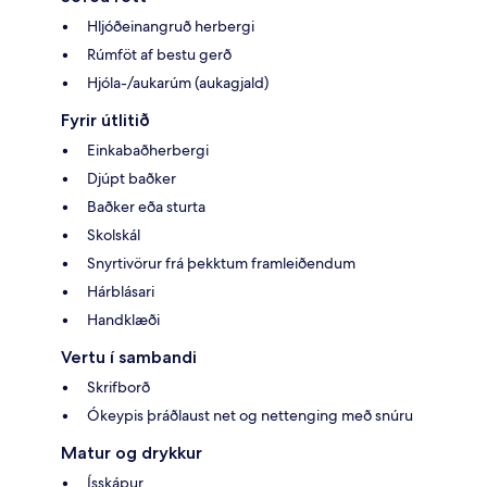
Hljóðeinangruð herbergi
Rúmföt af bestu gerð
Hjóla-/aukarúm (aukagjald)
Fyrir útlitið
Einkabaðherbergi
Djúpt baðker
Baðker eða sturta
Skolskál
Snyrtivörur frá þekktum framleiðendum
Hárblásari
Handklæði
Vertu í sambandi
Skrifborð
Ókeypis þráðlaust net og nettenging með snúru
Matur og drykkur
Ísskápur