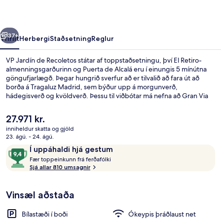
rra
Næsta
37+
Yfirlit
Herbergi
Staðsetning
Reglur
VP Jardín de Recoletos státar af toppstaðsetningu, því El Retiro-
almenningsgarðurinn og Puerta de Alcalá eru í einungis 5 mínútna
göngufjarlægð. Þegar hungrið sverfur að er tilvalið að fara út að
borða á Tragaluz Madrid, sem býður upp á morgunverð,
hádegisverð og kvöldverð. Þessu til viðbótar má nefna að Gran Via
og Plaza de Cibeles eru í innan við 15 mínútna göngufjarlægð. Aðrir
gestir hafa sagt að meðal helstu kosta gististaðarins sé hjálpsamt
Núverandi
27.971 kr.
starfsfólk. Það er ekki langt að fara til að komast í
verð
inniheldur skatta og gjöld
almenningssamgöngur: Retiro lestarstöðin er í 5 mínútna
er
23. ágú. - 24. ágú.
göngufjarlægð og Colon lestarstöðin í 6 mínútna.
Framhlið gististaðar
27.971 kr.
Umsagnir
9,4
Í uppáhaldi hjá gestum
F
af
Fær toppeinkunn frá ferðafólki
æ
Sjá allar 810 umsagnir
10,
r
Í
uppáhaldi
Vinsæl aðstaða
t
hjá
o
gestum
p
Bílastæði í boði
Ókeypis þráðlaust net
p