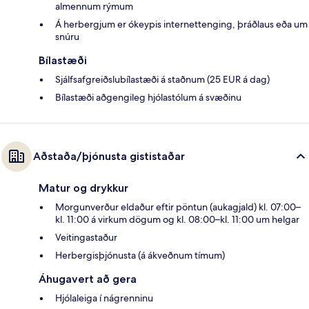
almennum rýmum
Á herbergjum er ókeypis internettenging, þráðlaus eða um
snúru
Bílastæði
Sjálfsafgreiðslubílastæði á staðnum (25 EUR á dag)
Bílastæði aðgengileg hjólastólum á svæðinu
Aðstaða/þjónusta gististaðar
Matur og drykkur
Morgunverður eldaður eftir pöntun (aukagjald) kl. 07:00–
kl. 11:00 á virkum dögum og kl. 08:00–kl. 11:00 um helgar
Veitingastaður
Herbergisþjónusta (á ákveðnum tímum)
Áhugavert að gera
Hjólaleiga í nágrenninu