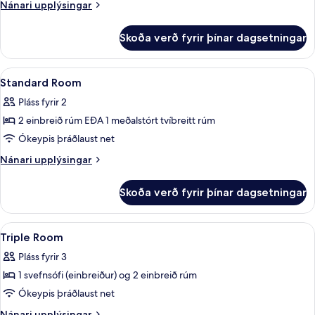
With
Nánari
Nánari upplýsingar
Terrace
upplýsingar
fyrir
Skoða verð fyrir þínar dagsetningar
Suite
With
Terrace
Skoða
Rúmföt úr egypskri bómull, rúmföt af 
8
Standard Room
allar
Pláss fyrir 2
myndir
2 einbreið rúm EÐA 1 meðalstórt tvíbreitt rúm
fyrir
Standard
Ókeypis þráðlaust net
Room
Nánari
Nánari upplýsingar
upplýsingar
fyrir
Skoða verð fyrir þínar dagsetningar
Standard
Room
Skoða
Rúmföt úr egypskri bómull, rúmföt af 
6
Triple Room
allar
Pláss fyrir 3
myndir
1 svefnsófi (einbreiður) og 2 einbreið rúm
fyrir
Triple
Ókeypis þráðlaust net
Room
Nánari
Nánari upplýsingar