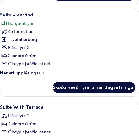
fyrir
þrjá
Skoða
Svíta - verönd | Rúmföt úr egypskri b
14
Svíta - verönd
allar
Borgarútsýni
myndir
45 fermetrar
fyrir
Svíta
1 svefnherbergi
-
Pláss fyrir 3
verönd
2 einbreið rúm
Ókeypis þráðlaust net
Nánari
Nánari upplýsingar
upplýsingar
fyrir
Skoða verð fyrir þínar dagsetningar
Svíta
-
verönd
Skoða
Rúmföt úr egypskri bómull, rúmföt af 
9
Suite With Terrace
allar
Pláss fyrir 2
myndir
2 einbreið rúm
fyrir
Suite
Ókeypis þráðlaust net