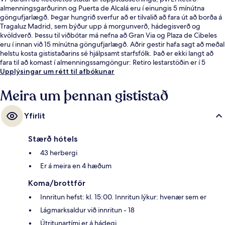
almenningsgarðurinn og Puerta de Alcalá eru í einungis 5 mínútna
göngufjarlægð. Þegar hungrið sverfur að er tilvalið að fara út að borða á
Tragaluz Madrid, sem býður upp á morgunverð, hádegisverð og
kvöldverð. Þessu til viðbótar má nefna að Gran Via og Plaza de Cibeles
eru í innan við 15 mínútna göngufjarlægð. Aðrir gestir hafa sagt að meðal
helstu kosta gististaðarins sé hjálpsamt starfsfólk. Það er ekki langt að
fara til að komast í almenningssamgöngur: Retiro lestarstöðin er í 5
mínútna göngufjarlægð og Colon lestarstöðin í 6 mínútna.
Upplýsingar um rétt til afbókunar
Meira um þennan gististað
Yfirlit
Stærð hótels
43 herbergi
Er á meira en 4 hæðum
Koma/brottför
Innritun hefst: kl. 15:00. Innritun lýkur: hvenær sem er
Lágmarksaldur við innritun - 18
Útritunartími er á hádegi