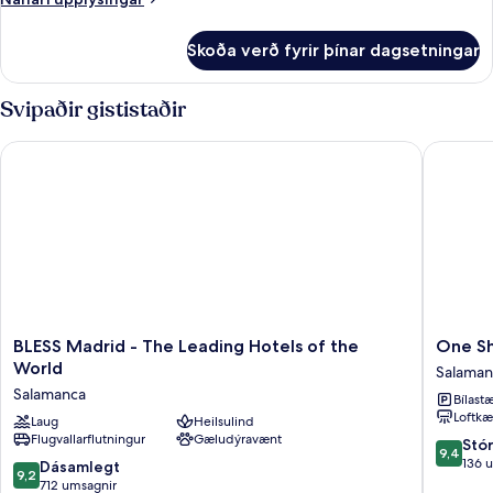
upplýsingar
fyrir
Skoða verð fyrir þínar dagsetningar
Triple
Room
Svipaðir gististaðir
BLESS Madrid - The Leading Hotels of the World
One Shot
BLESS
One
BLESS Madrid - The Leading Hotels of the
One Sh
Madrid
Shot
World
Salaman
-
Recolet
Salamanca
Bílastæ
The
Salaman
Loftkæ
Leading
Laug
Heilsulind
Flugvallarflutningur
Gæludýravænt
Hotels
9.4
Stó
9,4
of
af
136 
9.2
Dásamlegt
9,2
the
10,
af
712 umsagnir