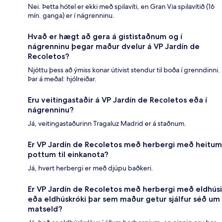
Nei. Þetta hótel er ekki með spilavíti, en Gran Via spilavítið (16
mín. ganga) er í nágrenninu.
Hvað er hægt að gera á gististaðnum og í
nágrenninu þegar maður dvelur á VP Jardín de
Recoletos?
Njóttu þess að ýmiss konar útivist stendur til boða í grenndinni.
Þar á meðal: hjólreiðar.
Eru veitingastaðir á VP Jardín de Recoletos eða í
nágrenninu?
Já, veitingastaðurinn Tragaluz Madrid er á staðnum.
Er VP Jardín de Recoletos með herbergi með heitum
pottum til einkanota?
Já, hvert herbergi er með djúpu baðkeri.
Er VP Jardín de Recoletos með herbergi með eldhúsi
eða eldhúskróki þar sem maður getur sjálfur séð um
matseld?