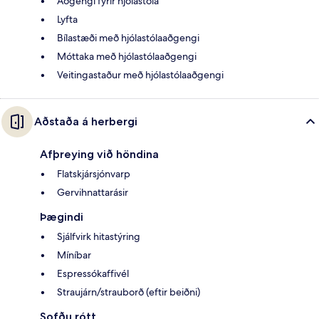
Aðgengi fyrir hjólastóla
Lyfta
Bílastæði með hjólastólaaðgengi
Móttaka með hjólastólaaðgengi
Veitingastaður með hjólastólaaðgengi
Aðstaða á herbergi
Afþreying við höndina
Flatskjársjónvarp
Gervihnattarásir
Þægindi
Sjálfvirk hitastýring
Míníbar
Espressókaffivél
Straujárn/strauborð (eftir beiðni)
Sofðu rótt