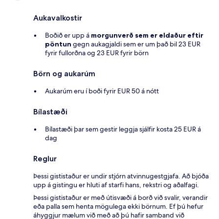
Aukavalkostir
Boðið er upp á
morgunverð sem er eldaður eftir
pöntun
gegn aukagjaldi sem er um það bil 23 EUR
fyrir fullorðna og 23 EUR fyrir börn
Börn og aukarúm
Aukarúm eru í boði fyrir EUR 50 á nótt
Bílastæði
Bílastæði þar sem gestir leggja sjálfir kosta 25 EUR á
dag
Reglur
Þessi gististaður er undir stjórn atvinnugestgjafa. Að bjóða
upp á gistingu er hluti af starfi hans, rekstri og aðalfagi.
Þessi gististaður er með útisvæði á borð við svalir, verandir
eða palla sem henta mögulega ekki börnum. Ef þú hefur
áhyggjur mælum við með að þú hafir samband við