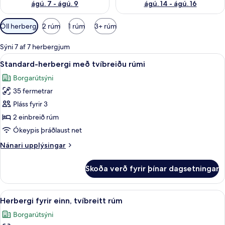
ágú. 7 - ágú. 9
ágú. 14 - ágú. 16
Síur
Öll herbergi
2 rúm
1 rúm
3+ rúm
í
boði
Sýni 7 af 7 herbergjum
fyrir
Skoða
Rúmföt úr egypskri bómull, rúmföt af 
10
Standard-herbergi með tvíbreiðu rúmi
herbergi
allar
Borgarútsýni
myndir
35 fermetrar
fyrir
Standard-
Pláss fyrir 3
herbergi
2 einbreið rúm
með
Ókeypis þráðlaust net
tvíbreiðu
Nánari
Nánari upplýsingar
rúmi
upplýsingar
fyrir
Skoða verð fyrir þínar dagsetningar
Standard-
herbergi
með
Skoða
Rúmföt úr egypskri bómull, rúmföt af 
10
tvíbreiðu
Herbergi fyrir einn, tvíbreitt rúm
allar
rúmi
Borgarútsýni
myndir