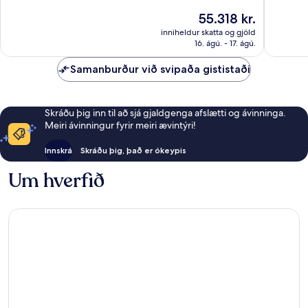
World
Stórkost
10,
Verðið
55.318 kr.
Salamanca
136
Dásamlegt,
er
umsagni
712
inniheldur skatta og gjöld
55.318 kr.
16. ágú. - 17. ágú.
umsagnir
Samanburður við svipaða gististaði
Skráðu þig inn til að sjá gjaldgenga afslætti og ávinninga.
Meiri ávinningur fyrir meiri ævintýri!
Innskrá
Skráðu þig, það er ókeypis
Um hverfið