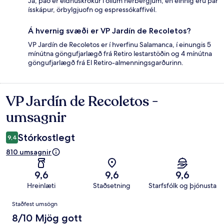
Já, það er eldhúskrókur í öllum herbergjum, en einnig eru þar
ísskápur, örbylgjuofn og espressókaffivél.
Á hvernig svæði er VP Jardín de Recoletos?
VP Jardín de Recoletos er í hverfinu Salamanca, í einungis 5
mínútna göngufjarlægð frá Retiro lestarstöðin og 4 mínútna
göngufjarlægð frá El Retiro-almenningsgarðurinn.
VP Jardín de Recoletos -
Umsagnir
umsagnir
Stórkostlegt
9,4
810 umsagnir
9,6
9,6
9,6
Hreinlæti
Staðsetning
Starfsfólk og þjónusta
Umsagnir
Staðfest umsögn
8/10 Mjög gott