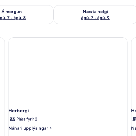
ð á morgun ágú. 7 - ágú. 8
Athuga framboð næstu helgi ágú. 7 - 
Á morgun
Næsta helgi
gú. 7 - ágú. 8
ágú. 7 - ágú. 9
skál, handklæði
Herbergi
H
Pláss fyrir 2
Nánari
Ná
Nánari upplýsingar
Ná
upplýsingar
up