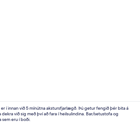
Móttaka
r í innan við 5 mínútna akstursfjarlægð. Þú getur fengið þér bita á
a dekra við sig með því að fara í heilsulindina. Bar/setustofa og
 sem eru í boði.
Framhlið gis