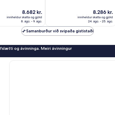
Frábært,
1.003
Verðið
Verðið
8.682 kr.
8.286 kr.
umsagnir
er
er
inniheldur skatta og gjöld
inniheldur skatta og gjöld
8.682 kr.
8.286 kr.
8. ágú. - 9. ágú.
24. ágú. - 25. ágú.
Samanburður við svipaða gististaði
afslætti og ávinninga. Meiri ávinningur