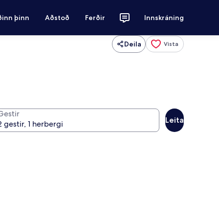
ðinn þinn
Aðstoð
Ferðir
Innskráning
Deila
Vista
Gestir
Leita