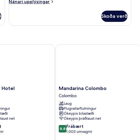
Nánari
Nánari upplýsingar
upplýsingar
fyrir
ð
Skoða verð
Budget
Twin
Room
otel
Mandarina Colombo
Mandarina
 Hotel
Mandarina Colombo
Colombo
Colombo
Colombo
Laug
tningur
Flugvallarflutningur
stæði
Ókeypis bílastæði
laust net
Ókeypis þráðlaust net
8.8
t
Frábært
8,8
af
ir
1.003 umsagnir
10,