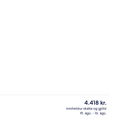
Evrópskur morgunverður daglega geg
Núverandi
4.418 kr.
verð
inniheldur skatta og gjöld
er
15. ágú. - 16. ágú.
tistaðar
Veitingastaður
4.418 kr.