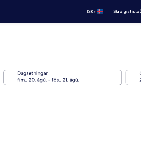
•
ISK
Skrá gistista
Dagsetningar