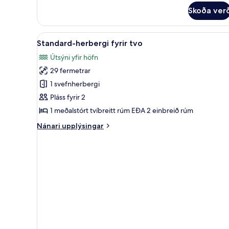
Skoða ver
Skoða
Standard-herbergi fyrir tvo | S
1
Standard-herbergi fyrir tvo
allar
Útsýni yfir höfn
myndir
29 fermetrar
fyrir
Standard-
1 svefnherbergi
herbergi
Pláss fyrir 2
fyrir
1 meðalstórt tvíbreitt rúm EÐA 2 einbreið rúm
tvo
Nánari
Nánari upplýsingar
upplýsingar
fyrir
Standard-
herbergi
fyrir
tvo