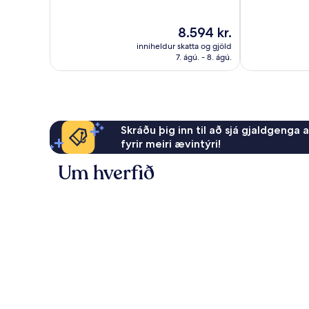
Frábært,
Mjög
335
gott,
Verðið
8.594 kr.
umsagnir
550
er
umsagnir
inniheldur skatta og gjöld
8.594 kr.
7. ágú. - 8. ágú.
Skráðu þig inn til að sjá gjaldgenga 
fyrir meiri ævintýri!
Um hverfið