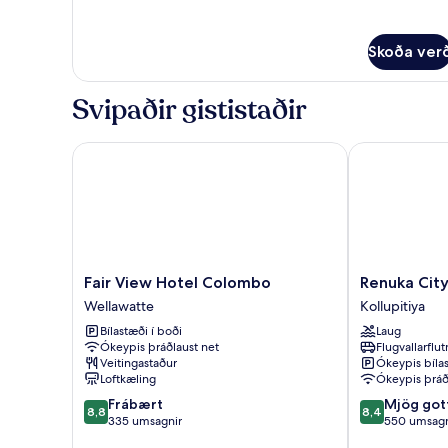
Skoða ver
Svipaðir gististaðir
Fair View Hotel Colombo
Renuka City H
Fair
Renuka
Fair View Hotel Colombo
Renuka City
View
City
Wellawatte
Kollupitiya
Hotel
Hotel
Bílastæði í boði
Laug
Colombo
Kollupitiya
Ókeypis þráðlaust net
Flugvallarflu
Wellawatte
Veitingastaður
Ókeypis bíla
Loftkæling
Ókeypis þráð
8.8
8.4
Frábært
Mjög got
8,8
8,4
af
af
335 umsagnir
550 umsagn
10,
10,