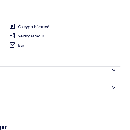
Ókeypis bílastæði
Veitingastaður
Bar
gar