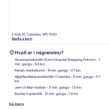
2 York St, Colombo, WP, 0100
Skoða á korti
Hvað er í nágrenninu?
Verslunarmiðstöðin Dutch Hospital Shopping Precinct
- 7
mín. ganga
- 0.6 km
Pettah-markaðurinn
- 8 mín. ganga
- 0.7 km
Kor
Alþjóðaviðskiptamiðstöðin í Colombo
- 8 mín. ganga
- 0.7
km
Jami Ul Alfar moskan
- 11 mín. ganga
- 1.0 km
Buckey's spilavítið
- 12 mín. ganga
- 1.0 km
Sjá meira