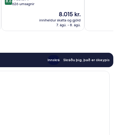
8,6
Dásamlegt,
Fort
af
626 umsagnir
1.002
10,
Verðið
8.015 kr.
umsagnir
Frábært,
er
626
inniheldur skatta og gjöld
innihel
8.015 kr.
7. ágú. - 8. ágú.
umsagnir
Innskrá
Skráðu þig, það er ókeypis