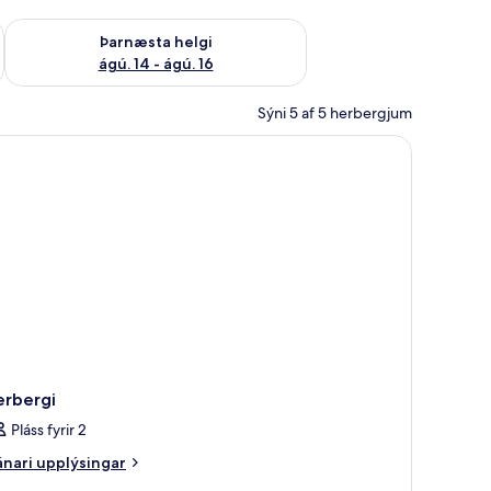
ágú. 9
Athuga framboð þarnæstu helgi ágú. 14 - ágú. 16
Þarnæsta helgi
ágú. 14 - ágú. 16
Sýni 5 af 5 herbergjum
erbergi
Pláss fyrir 2
nari
nari upplýsingar
plýsingar