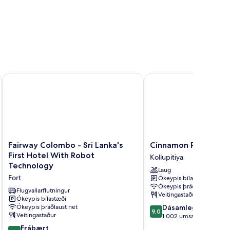
Fairway Colombo - Sri Lanka's First Hotel With Robot Techno
Cinnamon Red Colom
Fairway
Cinnamon
Fairway Colombo - Sri Lanka's
Cinnamon Red Colo
Colombo
Red
First Hotel With Robot
Kollupitiya
-
Colombo
Technology
Laug
Sri
Kollupitiya
Fort
Ókeypis bílastæði
Lanka's
Ókeypis þráðlaust net
First
Flugvallarflutningur
Veitingastaður
Hotel
Ókeypis bílastæði
9.0
Ókeypis þráðlaust net
Dásamlegt
With
9,0
Veitingastaður
af
1.002 umsagnir
Robot
10,
Technology
8.6
Frábært