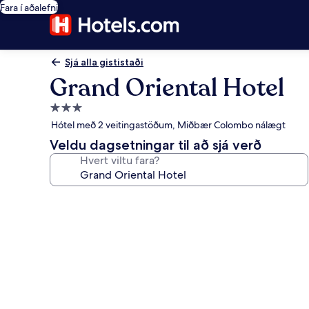
Fara í aðalefni
Sjá alla gististaði
Grand Oriental Hotel
3.0
stjörnu
Hótel með 2 veitingastöðum, Miðbær Colombo nálægt
gististaður
Veldu dagsetningar til að sjá verð
Hvert viltu fara?
Myndasafn
fyrir
Grand
Oriental
Hotel