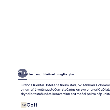
11+
Yfirlit
Herbergi
Staðsetning
Reglur
Grand Oriental Hotel er á fínum stað, því Miðbær Colombo e
einum af 2 veitingastöðum staðarins en svo er tilvalið að lát
skyndibitastaður/sælkeraverslun eru meðal þeirra hápunkta
Umsagnir
Gott
7,0
7,0 af 10