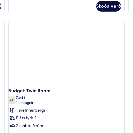
fyrir
fy
ð
Skoða verð
Herbergi
He
krifborð, vinnuaðstaða fyrir fartölvur, straujárn/strauborð
Budget Twin Room
Gott
7,0
7,0 af 10
(2
2 umsagnir
umsagnir)
1 svefnherbergi
Pláss fyrir 2
2 einbreið rúm