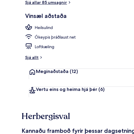
Sjá allar 85 umsagnir
Vinsæl aðstaða
Fyrir utan
Heilsulind
Ókeypis þráðlaust net
Loftkæling
Sjá allt
Meginaðstaða
(12)
Vertu eins og heima hjá þér
(6)
Herbergisval
Kannaðu framboð fyrir þessar dagsetnin