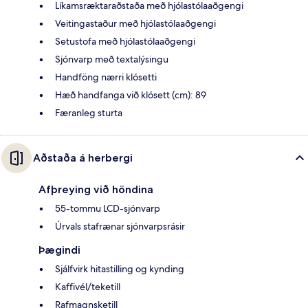
Líkamsræktaraðstaða með hjólastólaaðgengi
Veitingastaður með hjólastólaaðgengi
Setustofa með hjólastólaaðgengi
Sjónvarp með textalýsingu
Handföng nærri klósetti
Hæð handfanga við klósett (cm): 89
Færanleg sturta
Aðstaða á herbergi
Afþreying við höndina
55-tommu LCD-sjónvarp
Úrvals stafrænar sjónvarpsrásir
Þægindi
Sjálfvirk hitastilling og kynding
Kaffivél/teketill
Rafmagnsketill