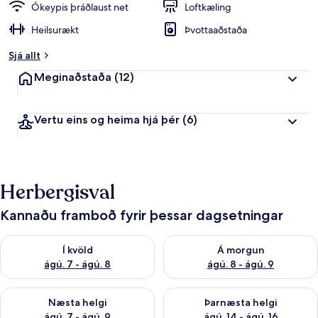
Ókeypis þráðlaust net
Loftkæling
Heilsurækt
Þvottaaðstaða
Sjá allt
Meginaðstaða
(12)
Vertu eins og heima hjá þér
(6)
Herbergisval
Kannaðu framboð fyrir þessar dagsetningar
Athuga framboð í kvöld ágú. 7 - ágú. 8
Athuga framboð á morgun ágú.
Í kvöld
Á morgun
ágú. 7 - ágú. 8
ágú. 8 - ágú. 9
Athuga framboð næstu helgi ágú. 7 - ágú. 9
Athuga framboð þarnæstu helgi
Næsta helgi
Þarnæsta helgi
ágú. 7 - ágú. 9
ágú. 14 - ágú. 16