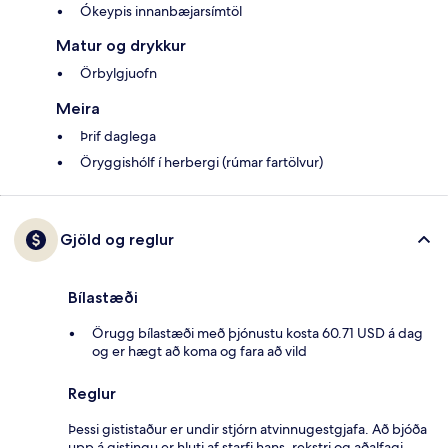
Ókeypis innanbæjarsímtöl
Matur og drykkur
Örbylgjuofn
Meira
Þrif daglega
Öryggishólf í herbergi (rúmar fartölvur)
Gjöld og reglur
Bílastæði
Örugg bílastæði með þjónustu kosta 60.71 USD á dag
og er hægt að koma og fara að vild
Reglur
Þessi gististaður er undir stjórn atvinnugestgjafa. Að bjóða
upp á gistingu er hluti af starfi hans, rekstri og aðalfagi.