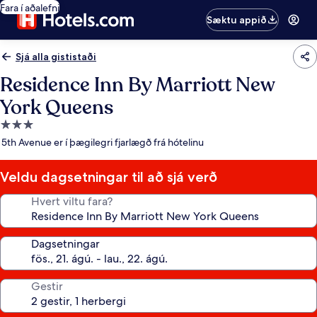
Fara í aðalefni
Sæktu appið
Sjá alla gististaði
Residence Inn By Marriott New
York Queens
3.0
stjörnu
5th Avenue er í þægilegri fjarlægð frá hótelinu
gististaður
Veldu dagsetningar til að sjá verð
Hvert viltu fara?
Dagsetningar
Gestir