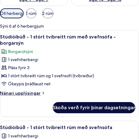
Síur
Öll herbergi
1 rúm
2 rúm
í
boði
Sýni 6 af 6 herbergjum
fyrir
Skoða
Öryggishólf í herbergi, skrifborð, myr
11
Stúdíóíbúð - 1 stórt tvíbreitt rúm með svefnsófa -
herbergi
allar
borgarsýn
myndir
Borgarútsýni
fyrir
1 svefnherbergi
Stúdíóíbúð
Pláss fyrir 3
-
1
1 stórt tvíbreitt rúm og 1 svefnsófi (tvíbreiður)
stórt
Ókeypis þráðlaust net
tvíbreitt
Nánari
Nánari upplýsingar
rúm
upplýsingar
með
fyrir
Skoða verð fyrir þínar dagsetningar
Stúdíóíbúð
svefnsófa
-
-
1
Skoða
Kaffivél/teketill, örbylgjuofn, rafmagns
borgarsýn
9
stórt
Stúdíóíbúð - 1 stórt tvíbreitt rúm með svefnsófa
allar
tvíbreitt
1 svefnherbergi
rúm
myndir