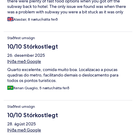
there were plenty of fast food options when you got off the
subway back to hotel. The only issue we found was when there
was a problem with subway you were a bit stuck as it was only
one line. If it is your first visit stay in Manhattan.
Alasdair, 8 nætur/nátta ferð
Staðfest umsögn
10/10 Stórkostlegt
26. desember 2025
Þýða með Google
Quarto excelente, comida muito boa. Localizacao a poucas
quadras do metro, facilitando demais o deslocamento para
todos os pontos turisticos.
Renan Quaglio, 5 nætur/nátta ferð
Staðfest umsögn
10/10 Stórkostlegt
28. ágúst 2025
Þýða með Google