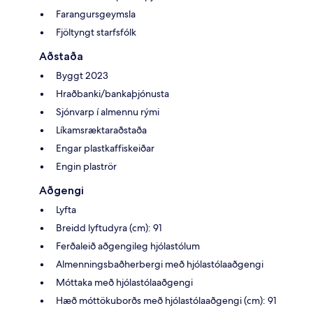
Farangursgeymsla
Fjöltyngt starfsfólk
Aðstaða
Byggt 2023
Hraðbanki/bankaþjónusta
Sjónvarp í almennu rými
Líkamsræktaraðstaða
Engar plastkaffiskeiðar
Engin plaströr
Aðgengi
Lyfta
Breidd lyftudyra (cm): 91
Ferðaleið aðgengileg hjólastólum
Almenningsbaðherbergi með hjólastólaaðgengi
Móttaka með hjólastólaaðgengi
Hæð móttökuborðs með hjólastólaaðgengi (cm): 91