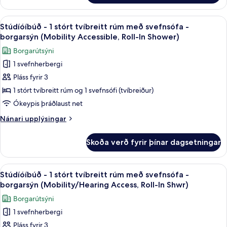
svefnsófa
-
-
1
Skoða
55-tommu LCD-sjónvarp með stafræ
borgarsýn
8
stórt
Stúdíóíbúð - 1 stórt tvíbreitt rúm með svefnsófa -
allar
tvíbreitt
(Mobility
borgarsýn (Mobility Accessible, Roll-In Shower)
rúm
myndir
Accessible,
Borgarútsýni
með
fyrir
Tub)
svefnsófa
1 svefnherbergi
Stúdíóíbúð
-
Pláss fyrir 3
-
borgarsýn
(Mobility
1
1 stórt tvíbreitt rúm og 1 svefnsófi (tvíbreiður)
Accessible,
stórt
Ókeypis þráðlaust net
Tub)
tvíbreitt
Nánari
Nánari upplýsingar
rúm
upplýsingar
með
fyrir
Skoða verð fyrir þínar dagsetningar
Stúdíóíbúð
svefnsófa
-
-
1
Skoða
Öryggishólf í herbergi, skrifborð, myr
borgarsýn
9
stórt
Stúdíóíbúð - 1 stórt tvíbreitt rúm með svefnsófa -
allar
tvíbreitt
(Mobility
borgarsýn (Mobility/Hearing Access, Roll-In Shwr)
rúm
myndir
Accessible,
Borgarútsýni
með
fyrir
Roll-
svefnsófa
1 svefnherbergi
Stúdíóíbúð
In
-
Pláss fyrir 3