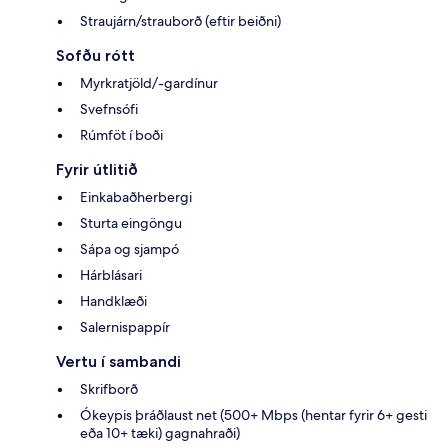
Straujárn/strauborð (eftir beiðni)
Sofðu rótt
Myrkratjöld/-gardínur
Svefnsófi
Rúmföt í boði
Fyrir útlitið
Einkabaðherbergi
Sturta eingöngu
Sápa og sjampó
Hárblásari
Handklæði
Salernispappír
Vertu í sambandi
Skrifborð
Ókeypis þráðlaust net (500+ Mbps (hentar fyrir 6+ gesti
eða 10+ tæki) gagnahraði)