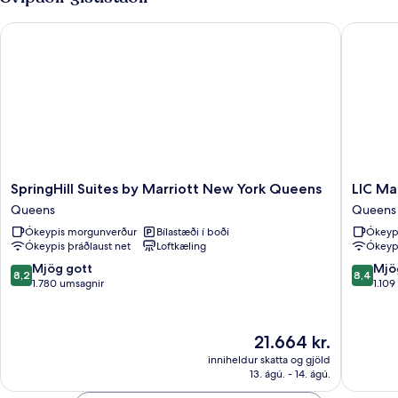
(Hearing
stórt
tvíbreitt
Accessible)
SpringHill Suites by Marriott New York Queens
LIC Manh
rúm
með
svefnsófa
(Hearing
Accessible)
SpringHill
LIC
SpringHill Suites by Marriott New York Queens
LIC Ma
Suites
Manhatt
Queens
Queens
by
View
Ókeypis morgunverður
Bílastæði í boði
Ókeyp
Marriott
Hotel
Ókeypis þráðlaust net
Loftkæling
Ókeypi
New
Queens
York
8.2
8.4
Mjög gott
Mjö
8,2
8,4
Queens
af
af
1.780 umsagnir
1.109
Queens
10,
10,
Mjög
Mjög
gott,
gott,
Verðið
21.664 kr.
1.780
1.109
er
inniheldur skatta og gjöld
umsagnir
umsagni
21.664 kr.
13. ágú. - 14. ágú.