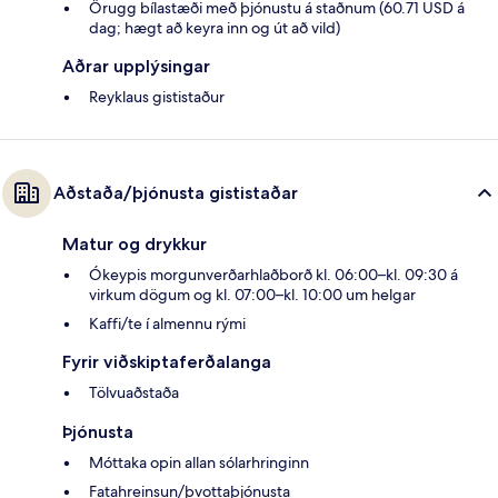
Örugg bílastæði með þjónustu á staðnum (60.71 USD á
dag; hægt að keyra inn og út að vild)
Aðrar upplýsingar
Reyklaus gististaður
Aðstaða/þjónusta gististaðar
Matur og drykkur
Ókeypis morgunverðarhlaðborð kl. 06:00–kl. 09:30 á
virkum dögum og kl. 07:00–kl. 10:00 um helgar
Kaffi/te í almennu rými
Fyrir viðskiptaferðalanga
Tölvuaðstaða
Þjónusta
Móttaka opin allan sólarhringinn
Fatahreinsun/þvottaþjónusta