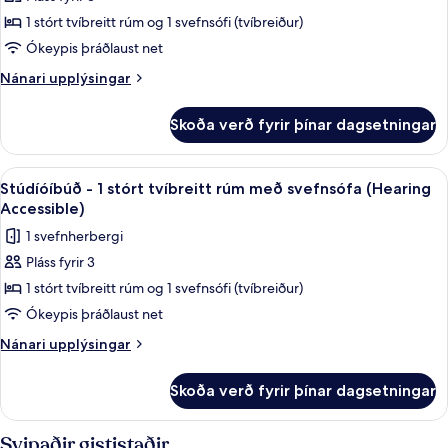
-
borgarsýn
Shower)
(Mobility
1
1 stórt tvíbreitt rúm og 1 svefnsófi (tvíbreiður)
Accessible,
stórt
Ókeypis þráðlaust net
Roll-
tvíbreitt
In
Nánari
Nánari upplýsingar
rúm
Shower)
upplýsingar
með
fyrir
Skoða verð fyrir þínar dagsetningar
Stúdíóíbúð
svefnsófa
-
-
1
Skoða
Öryggishólf í herbergi, skrifborð, myr
borgarsýn
8
stórt
Stúdíóíbúð - 1 stórt tvíbreitt rúm með svefnsófa (Hearing
allar
tvíbreitt
(Mobility/Hearing
Accessible)
rúm
myndir
Access,
1 svefnherbergi
með
fyrir
Roll-
svefnsófa
Pláss fyrir 3
Stúdíóíbúð
In
-
1 stórt tvíbreitt rúm og 1 svefnsófi (tvíbreiður)
-
borgarsýn
Shwr)
(Mobility/Hearing
1
Ókeypis þráðlaust net
Access,
stórt
Nánari
Nánari upplýsingar
Roll-
tvíbreitt
upplýsingar
In
fyrir
rúm
Shwr)
Skoða verð fyrir þínar dagsetningar
Stúdíóíbúð
með
-
svefnsófa
1
Svipaðir gististaðir