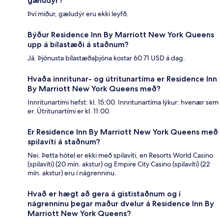
gæludýr?
Því miður, gæludýr eru ekki leyfð.
Býður Residence Inn By Marriott New York Queens
upp á bílastæði á staðnum?
Já. Þjónusta bílastæðaþjóna kostar 60.71 USD á dag.
Hvaða innritunar- og útritunartíma er Residence Inn
By Marriott New York Queens með?
Innritunartími hefst: kl. 15:00. Innritunartíma lýkur: hvenær sem
er. Útritunartími er kl. 11:00.
Er Residence Inn By Marriott New York Queens með
spilavíti á staðnum?
Nei. Þetta hótel er ekki með spilavíti, en Resorts World Casino
(spilavíti) (20 mín. akstur) og Empire City Casino (spilavíti) (22
mín. akstur) eru í nágrenninu.
Hvað er hægt að gera á gististaðnum og í
nágrenninu þegar maður dvelur á Residence Inn By
Marriott New York Queens?