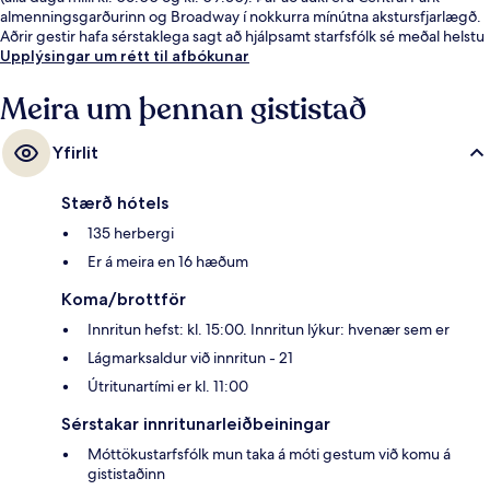
almenningsgarðurinn og Broadway í nokkurra mínútna akstursfjarlægð.
Aðrir gestir hafa sérstaklega sagt að hjálpsamt starfsfólk sé meðal helstu
kosta gististaðarins. Það er ekki langt að fara til að komast í
Upplýsingar um rétt til afbókunar
almenningssamgöngur: 21 St. - Queensbridge lestarstöðin er í 8
mínútna göngufjarlægð.
Meira um þennan gististað
Yfirlit
Stærð hótels
135 herbergi
Er á meira en 16 hæðum
Koma/brottför
Innritun hefst: kl. 15:00. Innritun lýkur: hvenær sem er
Lágmarksaldur við innritun - 21
Útritunartími er kl. 11:00
Sérstakar innritunarleiðbeiningar
Móttökustarfsfólk mun taka á móti gestum við komu á
gististaðinn