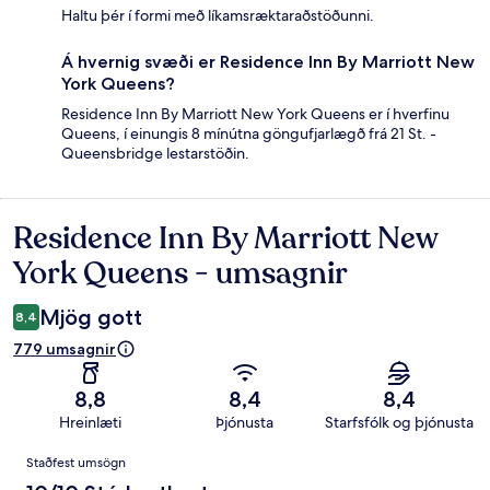
Haltu þér í formi með líkamsræktaraðstöðunni.
Á hvernig svæði er Residence Inn By Marriott New
York Queens?
Residence Inn By Marriott New York Queens er í hverfinu
Queens, í einungis 8 mínútna göngufjarlægð frá 21 St. -
Queensbridge lestarstöðin.
Residence Inn By Marriott New
Umsagnir
York Queens - umsagnir
Mjög gott
8,4
779 umsagnir
8,8
8,4
8,4
Hreinlæti
Þjónusta
Starfsfólk og þjónusta
Umsagnir
Staðfest umsögn