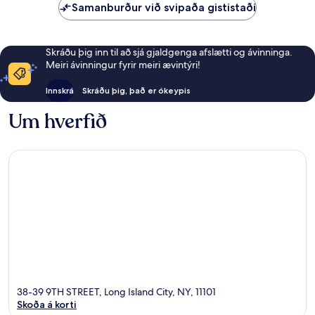
Samanburður við svipaða gististaði
Skráðu þig inn til að sjá gjaldgenga afslætti og ávinninga.
Meiri ávinningur fyrir meiri ævintýri!
Innskrá
Skráðu þig, það er ókeypis
Um hverfið
38-39 9TH STREET, Long Island City, NY, 11101
Skoða á korti