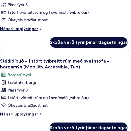
með
Pláss fyrir 3
fyrir
svefnsófa
Stúdíóíbúð
1 stórt tvíbreitt rúm og 1 svefnsófi (tvíbreiður)
-
-
borgarsýn
Ókeypis þráðlaust net
1
Nánari
Nánari upplýsingar
stórt
upplýsingar
tvíbreitt
fyrir
Skoða verð fyrir þínar dagsetningar
Stúdíóíbúð
rúm
-
með
1
Skoða
Öryggishólf í herbergi, skrifborð, myr
svefnsófa
6
stórt
Stúdíóíbúð - 1 stórt tvíbreitt rúm með svefnsófa -
allar
tvíbreitt
borgarsýn (Mobility Accessible, Tub)
rúm
myndir
Borgarútsýni
með
fyrir
svefnsófa
1 svefnherbergi
Stúdíóíbúð
Pláss fyrir 3
-
1
1 stórt tvíbreitt rúm og 1 svefnsófi (tvíbreiður)
stórt
Ókeypis þráðlaust net
tvíbreitt
Nánari
Nánari upplýsingar
rúm
upplýsingar
með
fyrir
Skoða verð fyrir þínar dagsetningar
Stúdíóíbúð