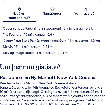
Kort
Hvað er í
Samgöngur
Veitingastaðir
nágrenninu?
Queensbridge Park (almenningsgarður)
- 3 mín. ganga
- 0.3 km
The Foundry
- 10 mín. ganga
- 0.8 km
Gantry Plaza State Park (almenningsgarður)
- 11 mín. ganga
- 1.0 km
MoMA PS1
- 6 mín. akstur
- 2.5 km
Moving Image safnið
- 8 mín. akstur
- 2.2 km
Um þennan gististað
Residence Inn By Marriott New York Queens
Residence Inn By Marriott New York Queens státar af
toppstaðsetningu, því 5th Avenue og Rockefeller Center eru í einungis
10 mínútna akstursfjarlægð. Gestir geta nýtt sér líkamsræktarstöðina til
að fá útrás fyrir hreyfiþörfina, auk þess sem ýmis þjónusta eða aðstaða er
í boði ókeypis. Þar á meðal eru þráðlaust net og morgunverðarhlaðborð
(alla daga milli kl. 06:00 og kl. 09:30). Þar að auki eru Central Park