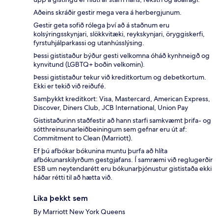
Aðeins skráðir gestir mega vera á herbergjunum.
Gestir geta sofið rólega því að á staðnum eru
kolsýringsskynjari, slökkvitæki, reykskynjari, öryggiskerfi,
fyrstuhjálparkassi og utanhússlýsing.
Þessi gististaður býður gesti velkomna óháð kynhneigð og
kynvitund (LGBTQ+ boðin velkomin).
Þessi gististaður tekur við kreditkortum og debetkortum.
Ekki er tekið við reiðufé.
Samþykkt kreditkort: Visa, Mastercard, American Express,
Discover, Diners Club, JCB International, Union Pay
Gististaðurinn staðfestir að hann starfi samkvæmt þrifa- og
sótthreinsunarleiðbeiningum sem gefnar eru út af:
Commitment to Clean (Marriott).
Ef þú afbókar bókunina muntu þurfa að hlíta
afbókunarskilyrðum gestgjafans. Í samræmi við reglugerðir
ESB um neytendarétt eru bókunarþjónustur gististaða ekki
háðar rétti til að hætta við.
Líka þekkt sem
By Marriott New York Queens