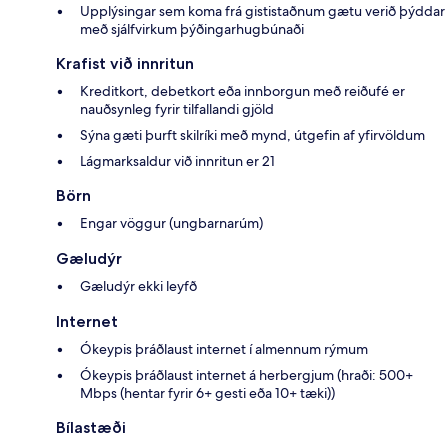
Upplýsingar sem koma frá gististaðnum gætu verið þýddar
með sjálfvirkum þýðingarhugbúnaði
Krafist við innritun
Kreditkort, debetkort eða innborgun með reiðufé er
nauðsynleg fyrir tilfallandi gjöld
Sýna gæti þurft skilríki með mynd, útgefin af yfirvöldum
Lágmarksaldur við innritun er 21
Börn
Engar vöggur (ungbarnarúm)
Gæludýr
Gæludýr ekki leyfð
Internet
Ókeypis þráðlaust internet í almennum rýmum
Ókeypis þráðlaust internet á herbergjum (hraði: 500+
Mbps (hentar fyrir 6+ gesti eða 10+ tæki))
Bílastæði