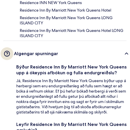
Residence INN NEW York Queens
Residence Inn By Marriott New York Queens Hotel
Residence Inn By Marriott New York Queens LONG
ISLAND CITY
Residence Inn By Marriott New York Queens Hotel LONG
ISLAND CITY
Algengar spurningar
Býður Residence Inn By Marriott New York Queens
upp á ókeypis afbókun og fulla endurgreiðslu?
Já, Residence Inn By Marriott New York Queens býður upp á
herbergi sem eru endurgreiðanleg að fullu sem hægt er að
bóka á vefnum okkar. Ef þú hefur bókað herbergi á verði sem
er endurgreiðanlegt að fullu getur þú afbókað allt niður í
nokkra daga fyrir innritun eins og sagt er fyrir um í skilmálum
gististaðarins. Við hvetjum þig til að skoða afbókunarreglur
gististaðarins til að sjá nákvæma skilmála og skilyrði.
Leyfir Residence Inn By Marriott New York Queens