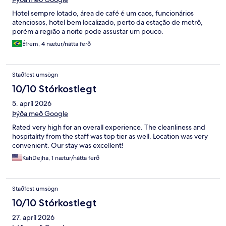
Hotel sempre lotado, área de café é um caos, funcionários
atenciosos, hotel bem localizado, perto da estação de metrô,
porém a região a noite pode assustar um pouco.
Éfrem, 4 nætur/nátta ferð
Staðfest umsögn
10/10 Stórkostlegt
5. apríl 2026
Þýða með Google
Rated very high for an overall experience. The cleanliness and
hospitality from the staff was top tier as well. Location was very
convenient. Our stay was excellent!
KahDejha, 1 nætur/nátta ferð
Staðfest umsögn
10/10 Stórkostlegt
27. apríl 2026