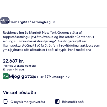
Marriott
New
York
rra
Næsta
Queens
34+
Yfirlit
Herbergi
Staðsetning
Reglur
Residence Inn By Marriott New York Queens státar af
toppstaðsetningu, því 5th Avenue og Rockefeller Center eru í
einungis 10 mínútna akstursfjarlægð. Gestir geta nýtt sér
líkamsræktarstöðina til að fá útrás fyrir hreyfiþörfina, auk þess sem
ýmis þjónusta eða aðstaða er í boði ókeypis. Þar á meðal eru
þráðlaust net og morgunverðarhlaðborð (alla daga milli kl. 06:00 og
kl. 09:30). Þar að auki eru Central Park almenningsgarðurinn og
Núverandi
22.687 kr.
Broadway í nokkurra mínútna akstursfjarlægð. Aðrir gestir hafa
verð
inniheldur skatta og gjöld
sérstaklega sagt að hjálpsamt starfsfólk sé meðal helstu kosta
er
13. ágú. - 14. ágú.
gististaðarins. Það er ekki langt að fara til að komast í
Öryggishólf í herbergi, skrifborð, myr
22.687 kr.
Umsagnir
almenningssamgöngur: 21 St. - Queensbridge lestarstöðin er í 8
Mjög gott
8,4
Sjá allar 779 umsagnir
8,4 af 10
mínútna göngufjarlægð.
Vinsæl aðstaða
Ókeypis morgunverður
Bílastæði í boði