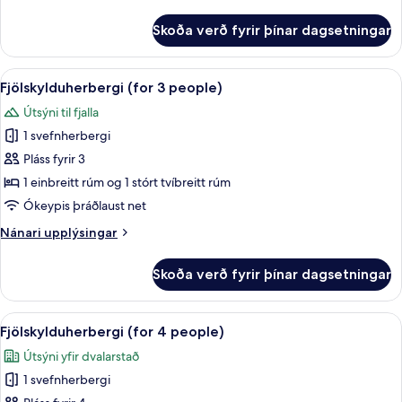
upplýsingar
fyrir
Skoða verð fyrir þínar dagsetningar
Svíta
-
fjallasýn
Skoða
Rúmföt af bestu gerð, rúm með „pill
3
(for
Fjölskylduherbergi (for 3 people)
allar
4
Útsýni til fjalla
people)
myndir
1 svefnherbergi
fyrir
Fjölskylduherbergi
Pláss fyrir 3
(for
1 einbreitt rúm og 1 stórt tvíbreitt rúm
3
Ókeypis þráðlaust net
people)
Nánari
Nánari upplýsingar
upplýsingar
fyrir
Skoða verð fyrir þínar dagsetningar
Fjölskylduherbergi
(for
3
Skoða
Fjölskylduherbergi (for 4 people) | R
3
people)
Fjölskylduherbergi (for 4 people)
allar
Útsýni yfir dvalarstað
myndir
1 svefnherbergi
fyrir