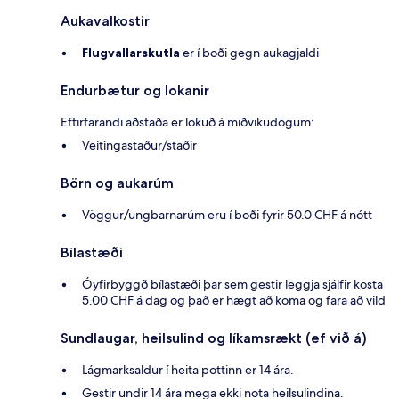
Aukavalkostir
Flugvallarskutla
er í boði gegn aukagjaldi
Endurbætur og lokanir
Eftirfarandi aðstaða er lokuð á miðvikudögum:
Veitingastaður/staðir
Börn og aukarúm
Vöggur/ungbarnarúm eru í boði fyrir 50.0 CHF á nótt
Bílastæði
Óyfirbyggð bílastæði þar sem gestir leggja sjálfir kosta
5.00 CHF á dag og það er hægt að koma og fara að vild
Sundlaugar, heilsulind og líkamsrækt (ef við á)
Lágmarksaldur í heita pottinn er 14 ára.
Gestir undir 14 ára mega ekki nota heilsulindina.