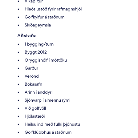
Vikapiltur
Hleðslustöð fyrir rafmagnshjól
Golfkylfur á staðnum
Skíðageymsla
Aðstaða
1 bygging/turn
Byggt 2012
Öryggishólf í móttöku
Garður
Verönd
Bókasafn
Arinn í anddyri
Sjónvarp í almennu rými
Við golfvöll
Hjólastæði
Heilsulind með fullri þjónustu
Golfklúbbhús á staðnum