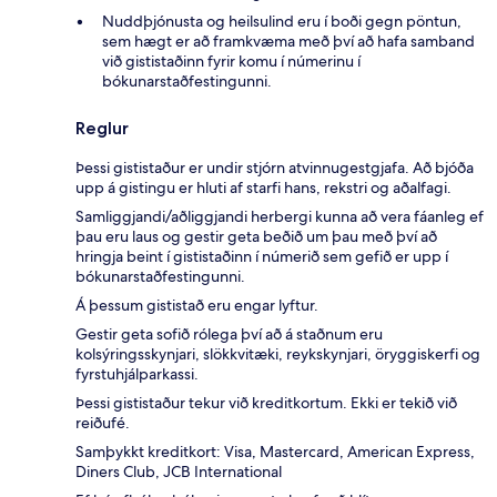
Nuddþjónusta og heilsulind eru í boði gegn pöntun,
sem hægt er að framkvæma með því að hafa samband
við gististaðinn fyrir komu í númerinu í
bókunarstaðfestingunni.
Reglur
Þessi gististaður er undir stjórn atvinnugestgjafa. Að bjóða
upp á gistingu er hluti af starfi hans, rekstri og aðalfagi.
Samliggjandi/aðliggjandi herbergi kunna að vera fáanleg ef
þau eru laus og gestir geta beðið um þau með því að
hringja beint í gististaðinn í númerið sem gefið er upp í
bókunarstaðfestingunni.
Á þessum gististað eru engar lyftur.
Gestir geta sofið rólega því að á staðnum eru
kolsýringsskynjari, slökkvitæki, reykskynjari, öryggiskerfi og
fyrstuhjálparkassi.
Þessi gististaður tekur við kreditkortum. Ekki er tekið við
reiðufé.
Samþykkt kreditkort: Visa, Mastercard, American Express,
Diners Club, JCB International