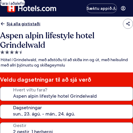
Fara í aðalefni
Sæktu appið
Sjá alla gististaði
Aspen alpin lifestyle hotel
Grindelwald
4.5
stjörnu
Hótel í Grindelwald, með aðstöðu til að skíða inn og út, með heilsulind
gististaður
með allri þjónustu og skíðageymslu
Veldu dagsetningar til að sjá verð
Hvert viltu fara?
Dagsetningar
Gestir