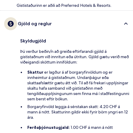
Gististaðurinn er aðili að Preferred Hotels & Resorts.
Gjöld og reglur
Skyldugjöld
Þú verður beðin/n að greiða eftirfarandi gjöld á
gististaðnum við innritun eða útritun. Gjöld gætu verið með
viðeigandi sköttum inniföldum:
Skattur
er lagður á af borgaryfirvöldum og er
innheimtur á gististaðnum. Undanþágur eða
skattaafslættir gætu átt við. Til að fá frekari upplýsingar
skaltu hafa samband við gististaðinn með
tengiliðaupplýsingunum sem finna má í staðfestingunni
sem berst eftir bókun.
Borgaryfirvöld leggja á sérstakan skatt: 4.20 CHF á
mann á nótt. Skatturinn gildir ekki fyrir börn yngri en 12
ára.
Ferðaþjónustugjald:
1.00 CHF á mann á nótt