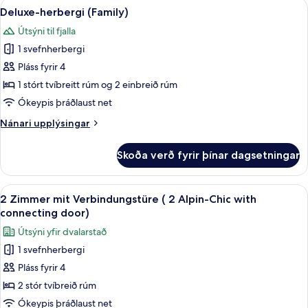
Skoða
Deluxe-herbergi (Family) | Rúmföt af
3
people)
Deluxe-herbergi (Family)
allar
Útsýni til fjalla
myndir
1 svefnherbergi
fyrir
Deluxe-
Pláss fyrir 4
herbergi
1 stórt tvíbreitt rúm og 2 einbreið rúm
(Family)
Ókeypis þráðlaust net
Nánari
Nánari upplýsingar
upplýsingar
fyrir
Skoða verð fyrir þínar dagsetningar
Deluxe-
herbergi
(Family)
Skoða
2 Zimmer mit Verbindungstüre ( 2 Alp
6
2 Zimmer mit Verbindungstüre ( 2 Alpin-Chic with
allar
connecting door)
myndir
Útsýni yfir dvalarstað
fyrir
1 svefnherbergi
2
Pláss fyrir 4
Zimmer
mit
2 stór tvíbreið rúm
Verbindungstüre
Ókeypis þráðlaust net