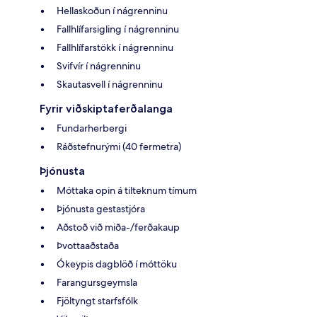
Hellaskoðun í nágrenninu
Fallhlífarsigling í nágrenninu
Fallhlífarstökk í nágrenninu
Svifvír í nágrenninu
Skautasvell í nágrenninu
Fyrir viðskiptaferðalanga
Fundarherbergi
Ráðstefnurými (40 fermetra)
Þjónusta
Móttaka opin á tilteknum tímum
Þjónusta gestastjóra
Aðstoð við miða-/ferðakaup
Þvottaaðstaða
Ókeypis dagblöð í móttöku
Farangursgeymsla
Fjöltyngt starfsfólk