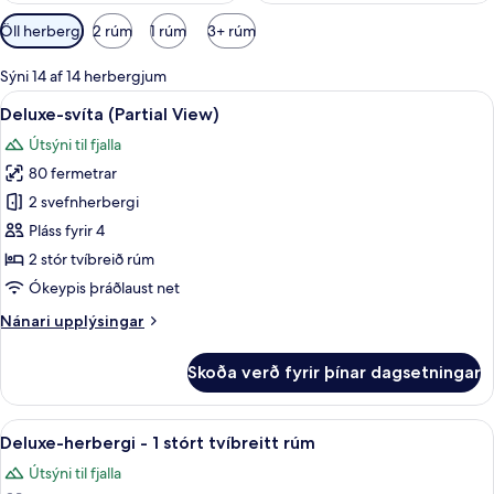
Síur
Öll herbergi
2 rúm
1 rúm
3+ rúm
í
boði
Sýni 14 af 14 herbergjum
fyrir
Skoða
Rúmföt af bestu gerð, rúm með „pill
10
Deluxe-svíta (Partial View)
herbergi
allar
Útsýni til fjalla
myndir
80 fermetrar
fyrir
Deluxe-
2 svefnherbergi
svíta
Pláss fyrir 4
(Partial
2 stór tvíbreið rúm
View)
Ókeypis þráðlaust net
Nánari
Nánari upplýsingar
upplýsingar
fyrir
Skoða verð fyrir þínar dagsetningar
Deluxe-
svíta
(Partial
Skoða
Rúmföt af bestu gerð, rúm með „pill
6
View)
Deluxe-herbergi - 1 stórt tvíbreitt rúm
allar
Útsýni til fjalla
myndir