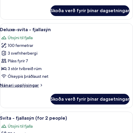
upplýsingar
fyrir
Skoða verð fyrir þínar dagsetningar
Deluxe-
svíta
-
Skoða
Rúmföt af bestu gerð, rúm með „pill
7
fjallasýn
Deluxe-svíta - fjallasýn
allar
Útsýni til fjalla
myndir
100 fermetrar
fyrir
Deluxe-
3 svefnherbergi
svíta
Pláss fyrir 7
-
3 stór tvíbreið rúm
fjallasýn
Ókeypis þráðlaust net
Nánari
Nánari upplýsingar
upplýsingar
fyrir
Skoða verð fyrir þínar dagsetningar
Deluxe-
svíta
-
Skoða
Rúmföt af bestu gerð, rúm með „pill
6
fjallasýn
Svíta - fjallasýn (for 2 people)
allar
Útsýni til fjalla
myndir