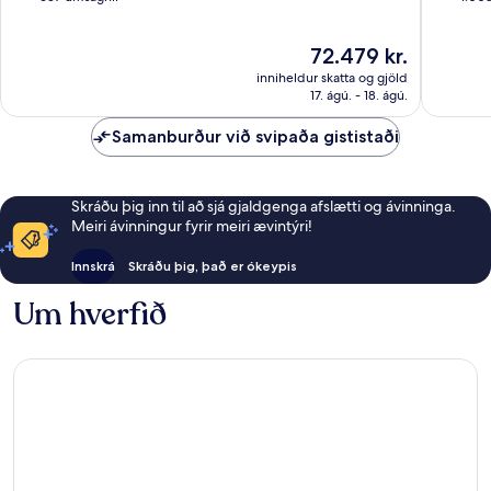
10,
10,
Stórkostlegt,
Dásamle
Verðið
72.479 kr.
637
1.008
er
umsagnir
umsagni
inniheldur skatta og gjöld
72.479 kr.
17. ágú. - 18. ágú.
Samanburður við svipaða gististaði
Skráðu þig inn til að sjá gjaldgenga afslætti og ávinninga.
Meiri ávinningur fyrir meiri ævintýri!
Innskrá
Skráðu þig, það er ókeypis
Um hverfið