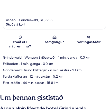
Aspen 1, Grindelwald, BE, 3818
Skoða á korti
Kort
Hvað er í
Samgöngur
Veitingastaðir
nágrenninu?
Grindelwald - Wengen Skíðasvæði
- 1 mín. ganga
- 0.0 km
Fallboden
- 1 mín. ganga
- 0.0 km
Grindelwald Grund kláfferjan
- 6 mín. akstur
- 2.1 km
Fyrsta kláfferjan
- 12 mín. akstur
- 5.2 km
First-stöðin
- 44 mín. akstur
- 15.8 km
Um þennan gististað
Aspen alpin lifestyle hotel Grindelwald