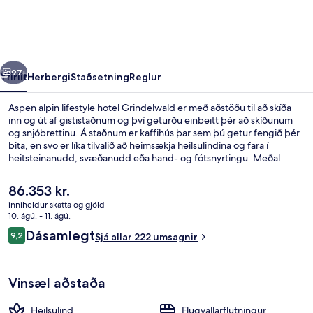
hotel
Grindelwald
rra
Næsta
97+
Yfirlit
Herbergi
Staðsetning
Reglur
Aspen alpin lifestyle hotel Grindelwald er með aðstöðu til að skíða
inn og út af gististaðnum og því geturðu einbeitt þér að skíðunum
og snjóbrettinu. Á staðnum er kaffihús þar sem þú getur fengið þér
bita, en svo er líka tilvalið að heimsækja heilsulindina og fara í
heitsteinanudd, svæðanudd eða hand- og fótsnyrtingu. Meðal
annarra þæginda á þessu hóteli fyrir vandláta eru bar/setustofa,
verönd og garður. Skíðaáhugafólk getur nýtt sér að skíðapassar og
Núverandi
86.353 kr.
skíðageymsla eru í boði. Ferðamenn sem hafa heimsótt staðinn hafa
verð
inniheldur skatta og gjöld
verið sérstaklega ánægðir með hjálpsamt starfsfólk og ástand
er
10. ágú. - 11. ágú.
gististaðarins almennt.
Fyrir utan
86.353 kr.
Umsagnir
Dásamlegt
9,2
Sjá allar 222 umsagnir
9,2 af 10
Vinsæl aðstaða
Heilsulind
Flugvallarflutningur