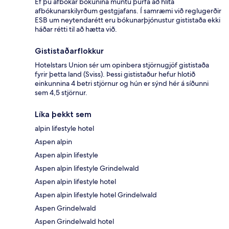
Ef þú afbókar bókunina muntu þurfa að hlíta
afbókunarskilyrðum gestgjafans. Í samræmi við reglugerðir
ESB um neytendarétt eru bókunarþjónustur gististaða ekki
háðar rétti til að hætta við.
Gististaðarflokkur
Hotelstars Union sér um opinbera stjörnugjöf gististaða
fyrir þetta land (Sviss). Þessi gististaður hefur hlotið
einkunnina 4 betri stjörnur og hún er sýnd hér á síðunni
sem 4,5 stjörnur.
Líka þekkt sem
alpin lifestyle hotel
Aspen alpin
Aspen alpin lifestyle
Aspen alpin lifestyle Grindelwald
Aspen alpin lifestyle hotel
Aspen alpin lifestyle hotel Grindelwald
Aspen Grindelwald
Aspen Grindelwald hotel