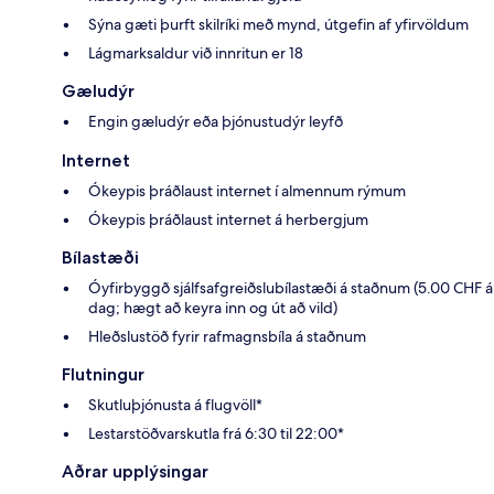
Sýna gæti þurft skilríki með mynd, útgefin af yfirvöldum
Lágmarksaldur við innritun er 18
Gæludýr
Engin gæludýr eða þjónustudýr leyfð
Internet
Ókeypis þráðlaust internet í almennum rýmum
Ókeypis þráðlaust internet á herbergjum
Bílastæði
Óyfirbyggð sjálfsafgreiðslubílastæði á staðnum (5.00 CHF á
dag; hægt að keyra inn og út að vild)
Hleðslustöð fyrir rafmagnsbíla á staðnum
Flutningur
Skutluþjónusta á flugvöll*
Lestarstöðvarskutla frá 6:30 til 22:00*
Aðrar upplýsingar