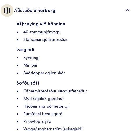
Aðstaða á herbergi
Afþreying við höndina
40-tommu sjónvarp
Stafrænar sjónvarpsrásir
Þægindi
Kynding
Míníbar
Baðsloppar og inniskór
Sofðu rótt
Ofnæmisprófaður sængurfatnaður
Myrkratjöld/-gardínur
Hljóðeinangruð herbergi
Rúmföt af bestu gerð
Pillowtop-dýna
Vagga/ungbarnarúm (aukagjald)