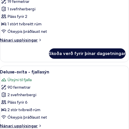
19 fermetrar
fyrir
Classic-
1 svefnherbergi
herbergi
Pláss fyrir 2
-
1 stórt tvíbreitt rúm
1
Ókeypis þráðlaust net
stórt
Nánari
Nánari upplýsingar
tvíbreitt
upplýsingar
rúm
fyrir
Skoða verð fyrir þínar dagsetningar
(Alpin)
Classic-
herbergi
-
Skoða
40-tommu sjónvarp með stafrænum r
7
1
Deluxe-svíta - fjallasýn
allar
stórt
Útsýni til fjalla
tvíbreitt
myndir
rúm
90 fermetrar
fyrir
(Alpin)
Deluxe-
2 svefnherbergi
svíta
Pláss fyrir 6
-
2 stór tvíbreið rúm
fjallasýn
Ókeypis þráðlaust net
Nánari
Nánari upplýsingar