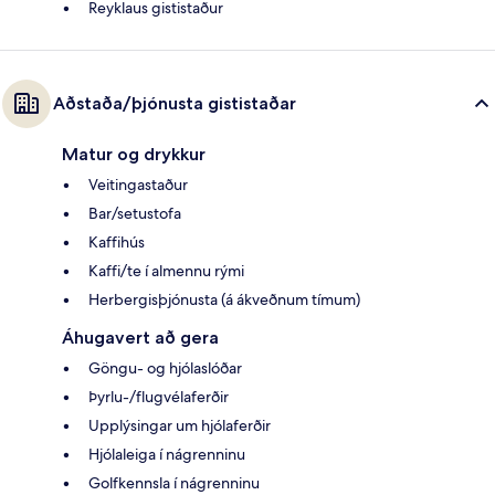
Reyklaus gististaður
Aðstaða/þjónusta gististaðar
Matur og drykkur
Veitingastaður
Bar/setustofa
Kaffihús
Kaffi/te í almennu rými
Herbergisþjónusta (á ákveðnum tímum)
Áhugavert að gera
Göngu- og hjólaslóðar
Þyrlu-/flugvélaferðir
Upplýsingar um hjólaferðir
Hjólaleiga í nágrenninu
Golfkennsla í nágrenninu