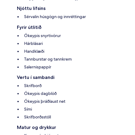
Njóttu lífsins
Sérvalin húsgögn og innréttingar
Fyrir útlitið
Ókeypis snyrtivörur
Hárblásari
Handklæði
Tannburstar og tannkrem
Salernispappír
Vertu í sambandi
Skrifborð
Ókeypis dagblöð
Ókeypis þráðlaust net
Sími
Skrifborðsstóll
Matur og drykkur