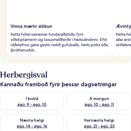
Vinna mætir slökun
Ævintýr
Þetta hótel sameinar fundaraðstöðu fyrir
Þetta hó
viðskiptamenn og lúxusmeðferðir í heilsulindinni. Eftir
allar ár
ráðstefnur geta gestir notið gufubaðs, heits potts eða
skíðabr
íþróttanudds.
Herbergisval
Kannaðu framboð fyrir þessar dagsetningar
Athuga framboð í kvöld ágú. 9 - ágú. 10
Athuga framboð á morgun ágú.
Í kvöld
Á morgun
ágú. 9 - ágú. 10
ágú. 10 - ágú. 11
Athuga framboð næstu helgi ágú. 14 - ágú. 16
Athuga framboð þarnæstu helg
Næsta helgi
Þarnæsta helgi
ágú. 14 - ágú. 16
ágú. 21 - ágú. 23