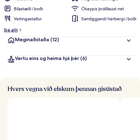
Bílastæði í boði
Ókeypis þráðlaust net
Veitingastaður
Samliggjandi herbergi í boði
Sjá allt
Meginaðstaða
(12)
Vertu eins og heima hjá þér
(6)
Hvers vegna við elskum þennan gististað