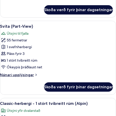
upplýsingar
(Alpin-
fyrir
Skoða verð fyrir þínar dagsetningar
Chic)
Herbergi
-
1
Skoða
Rúmföt af bestu gerð, rúm með „pill
9
stórt
Svíta (Part-View)
allar
tvíbreitt
Útsýni til fjalla
rúm
myndir
(Alpin-
55 fermetrar
fyrir
Chic)
Svíta
1 svefnherbergi
(Part-
Pláss fyrir 3
View)
1 stórt tvíbreitt rúm
Ókeypis þráðlaust net
Nánari
Nánari upplýsingar
upplýsingar
fyrir
Skoða verð fyrir þínar dagsetningar
Svíta
(Part-
View)
Skoða
Rúmföt af bestu gerð, rúm með „pill
5
Classic-herbergi - 1 stórt tvíbreitt rúm (Alpin)
allar
Útsýni yfir dvalarstað
myndir