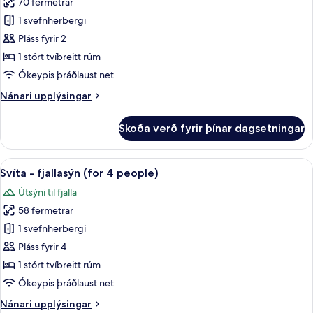
70 fermetrar
fyrir
Svíta
1 svefnherbergi
-
Pláss fyrir 2
fjallasýn
1 stórt tvíbreitt rúm
(for
Ókeypis þráðlaust net
2
Nánari
Nánari upplýsingar
people)
upplýsingar
fyrir
Skoða verð fyrir þínar dagsetningar
Svíta
-
fjallasýn
Skoða
Svíta - fjallasýn (for 4 people) | Rúm
8
(for
Svíta - fjallasýn (for 4 people)
allar
2
Útsýni til fjalla
people)
myndir
58 fermetrar
fyrir
Svíta
1 svefnherbergi
-
Pláss fyrir 4
fjallasýn
1 stórt tvíbreitt rúm
(for
Ókeypis þráðlaust net
4
Nánari
Nánari upplýsingar
people)