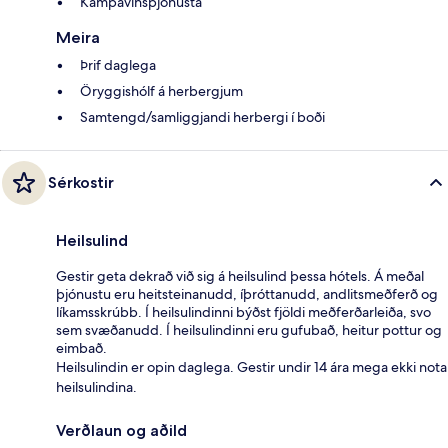
Kampavínsþjónusta
Meira
Þrif daglega
Öryggishólf á herbergjum
Samtengd/samliggjandi herbergi í boði
Sérkostir
Heilsulind
Gestir geta dekrað við sig á heilsulind þessa hótels. Á meðal
þjónustu eru heitsteinanudd, íþróttanudd, andlitsmeðferð og
líkamsskrúbb. Í heilsulindinni býðst fjöldi meðferðarleiða, svo
sem svæðanudd. Í heilsulindinni eru gufubað, heitur pottur og
eimbað.
Heilsulindin er opin daglega. Gestir undir 14 ára mega ekki nota
heilsulindina.
Verðlaun og aðild