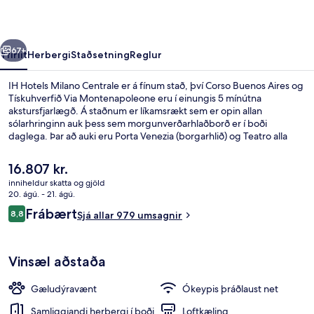
rra
Næsta
67+
Yfirlit
Herbergi
Staðsetning
Reglur
IH Hotels Milano Centrale er á fínum stað, því Corso Buenos Aires og
Tískuhverfið Via Montenapoleone eru í einungis 5 mínútna
akstursfjarlægð. Á staðnum er líkamsrækt sem er opin allan
sólarhringinn auk þess sem morgunverðarhlaðborð er í boði
daglega. Þar að auki eru Porta Venezia (borgarhlið) og Teatro alla
Scala í einungis 5 mínútna akstursfjarlægð. Aðrir gestir hafa sagt að
meðal helstu kosta gististaðarins sé hjálpsamt starfsfólk. Það er ekki
Núverandi
16.807 kr.
langt að fara til að komast í almenningssamgöngur: Aðalstöðin er í 3
verð
inniheldur skatta og gjöld
mínútna göngufjarlægð og Via Vitruvio sporvagnastoppistöðin í 4
er
20. ágú. - 21. ágú.
mínútna.
Morgunverðarhlaðborð daglega gegn 
16.807 kr.
Umsagnir
Frábært
8,8
Sjá allar 979 umsagnir
8,8 af 10
Vinsæl aðstaða
Gæludýravænt
Ókeypis þráðlaust net
Samliggjandi herbergi í boði
Loftkæling