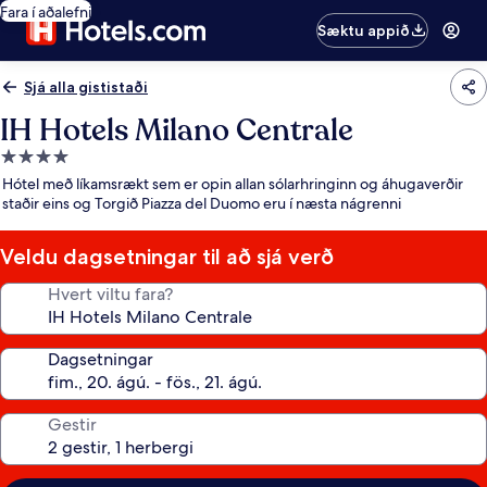
Fara í aðalefni
Sæktu appið
Sjá alla gististaði
IH Hotels Milano Centrale
4.0
stjörnu
Hótel með líkamsrækt sem er opin allan sólarhringinn og áhugaverðir
gististaður
staðir eins og Torgið Piazza del Duomo eru í næsta nágrenni
Veldu dagsetningar til að sjá verð
Hvert viltu fara?
Dagsetningar
Gestir