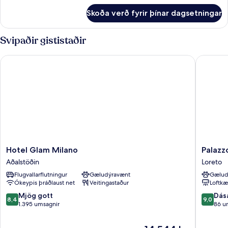
fyrir
Skoða verð fyrir þínar dagsetningar
Standard
Single
Room
Svipaðir gististaðir
Hotel Glam Milano
Palazzo 
Hotel
Palazzo
Hotel Glam Milano
Palazz
Glam
Loreto
Aðalstöðin
Loreto
Milano
Hotel
Flugvallarflutningur
Gæludýravænt
Gælud
Aðalstöðin
Milano
Ókeypis þráðlaust net
Veitingastaður
Loftkæ
Loreto
8.4
9.0
Mjög gott
Dás
8,4
9,0
af
af
1.395 umsagnir
86 u
10,
10,
Mjög
Dásamle
Verðið