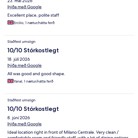
23. maí 2026
Þýða með Google
Excellent place, polite staff
Ercilio, 1 nætur/nátta ferð
Staðfest umsögn
10/10 Stórkostlegt
18. júlí 2026
Þýða með Google
All was good and good shape.
Yanal, 1 nætur/nátta ferð
Staðfest umsögn
10/10 Stórkostlegt
8. júní 2026
Þýða með Google
Ideal location right in front of Milano Centrale. Very clean /
comfortable room and friendly staff, with a lot of dining options