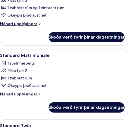
Pláss fyrir 3
fyrir
Economy
1 tvíbreitt rúm og 1 einbreitt rúm
Tripla
Ókeypis þráðlaust net
in
Nánari
Nánari upplýsingar
Depandance
upplýsingar
fyrir
Skoða verð fyrir þínar dagsetningar
Economy
Tripla
in
Skoða
Standard Matrimoniale | Dúnsængur, mí
11
Depandance
Standard Matrimoniale
allar
1 svefnherbergi
myndir
Pláss fyrir 2
fyrir
Standard
1 tvíbreitt rúm
Matrimoniale
Ókeypis þráðlaust net
Nánari
Nánari upplýsingar
upplýsingar
fyrir
Skoða verð fyrir þínar dagsetningar
Standard
Matrimoniale
Skoða
Dúnsængur, míníbar, öryggishólf í herb
6
Standard Twin