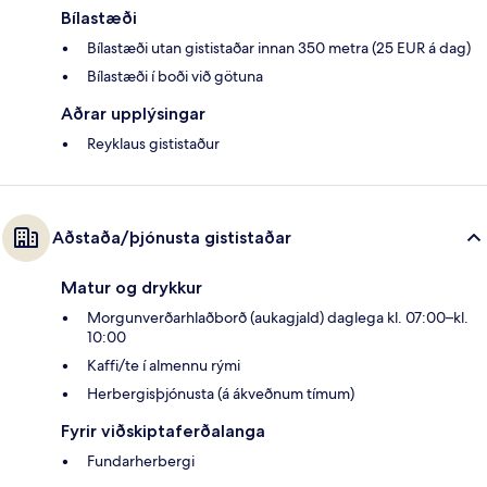
Bílastæði
Bílastæði utan gististaðar innan 350 metra (25 EUR á dag)
Bílastæði í boði við götuna
Aðrar upplýsingar
Reyklaus gististaður
Aðstaða/þjónusta gististaðar
Matur og drykkur
Morgunverðarhlaðborð (aukagjald) daglega kl. 07:00–kl.
10:00
Kaffi/te í almennu rými
Herbergisþjónusta (á ákveðnum tímum)
Fyrir viðskiptaferðalanga
Fundarherbergi