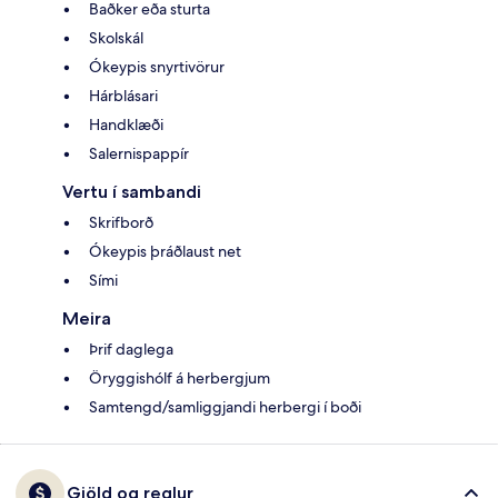
Baðker eða sturta
Skolskál
Ókeypis snyrtivörur
Hárblásari
Handklæði
Salernispappír
Vertu í sambandi
Skrifborð
Ókeypis þráðlaust net
Sími
Meira
Þrif daglega
Öryggishólf á herbergjum
Samtengd/samliggjandi herbergi í boði
Gjöld og reglur