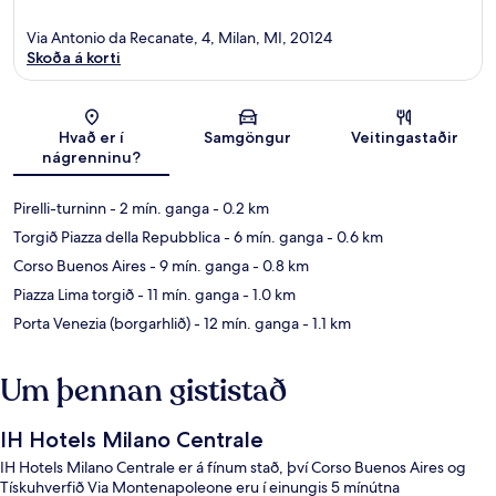
Via Antonio da Recanate, 4, Milan, MI, 20124
Skoða á korti
Kort
Hvað er í
Samgöngur
Veitingastaðir
nágrenninu?
Pirelli-turninn
- 2 mín. ganga
- 0.2 km
Torgið Piazza della Repubblica
- 6 mín. ganga
- 0.6 km
Corso Buenos Aires
- 9 mín. ganga
- 0.8 km
Piazza Lima torgið
- 11 mín. ganga
- 1.0 km
Porta Venezia (borgarhlið)
- 12 mín. ganga
- 1.1 km
Um þennan gististað
IH Hotels Milano Centrale
IH Hotels Milano Centrale er á fínum stað, því Corso Buenos Aires og
Tískuhverfið Via Montenapoleone eru í einungis 5 mínútna