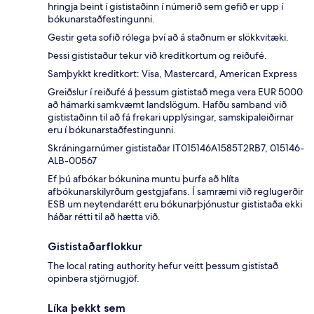
hringja beint í gististaðinn í númerið sem gefið er upp í
bókunarstaðfestingunni.
Gestir geta sofið rólega því að á staðnum er slökkvitæki.
Þessi gististaður tekur við kreditkortum og reiðufé.
Samþykkt kreditkort: Visa, Mastercard, American Express
Greiðslur í reiðufé á þessum gististað mega vera EUR 5000
að hámarki samkvæmt landslögum. Hafðu samband við
gististaðinn til að fá frekari upplýsingar, samskipaleiðirnar
eru í bókunarstaðfestingunni.
Skráningarnúmer gististaðar IT015146A1585T2RB7, 015146-
ALB-00567
Ef þú afbókar bókunina muntu þurfa að hlíta
afbókunarskilyrðum gestgjafans. Í samræmi við reglugerðir
ESB um neytendarétt eru bókunarþjónustur gististaða ekki
háðar rétti til að hætta við.
Gististaðarflokkur
The local rating authority hefur veitt þessum gististað
opinbera stjörnugjöf.
Líka þekkt sem