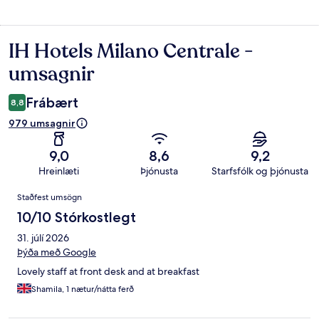
IH Hotels Milano Centrale -
Umsagnir
umsagnir
Frábært
8,8
979 umsagnir
9,0
8,6
9,2
Hreinlæti
Þjónusta
Starfsfólk og þjónusta
Umsagnir
Staðfest umsögn
10/10 Stórkostlegt
31. júlí 2026
Þýða með Google
Lovely staff at front desk and at breakfast
Shamila, 1 nætur/nátta ferð