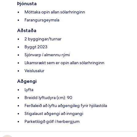
Þjónusta
Móttaka opin allan sólarhringinn
Farangursgeymsla
Aðstaða
2 byggingar/turnar
Byggt 2023
Sjónvarp í almennu rými
Líkamsrækt sem er opin allan sólarhringinn
Veislusalur
Aðgengi
Lyfta
Breidd lyftudyra (cm): 90
Ferðaleið að lyftu aðgengileg fyrir hjólastóla
Stigalaust aðgengi að inngangi
Parketlögð gólf í herbergjum