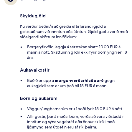
Skyldugjöld
Þú verður beðin/n að greiða eftirfarandi gjöld á
gististaðnum við innritun eða útritun. Gjöld gætu verið með
viðeigandi sköttum inniföldum:
Borgaryfirvöld leggja á sérstakan skatt: 10.00 EUR á
mann á nótt. Skatturinn gildir ekki fyrir börn yngri en 18
ára.
Aukavalkostir
Boðið er upp á
morgunverðarhlaðborð
gegn
aukagjaldi sem er um það bil 15 EUR á mann
Börn og aukarúm
Vöggur/ungbarnarúm eru í boði fyrir 15.0 EUR á nótt
Allir gestir, þar á meðal börn, verða að vera viðstaddir
innritun og sýna vegabréf eða önnur skilríki með
ljósmynd sem útgefin eru af ríki þeirra.