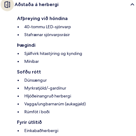
Aðstaða á herbergi
Afþreying við höndina
40-tommu LED-sjónvarp
Stafrænar sjónvarpsrásir
Þægindi
Sjálfvirk hitastýring og kynding
Míníbar
Sofðu rótt
Dúnsængur
Myrkratjöld/-gardínur
Hljóðeinangruð herbergi
Vagga/ungbarnarúm (aukagjald)
Rúmföt í boði
Fyrir útlitið
Einkabaðherbergi