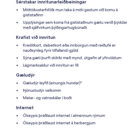
Sérstakar innritunarleiðbeiningar
Móttökustarfsfólk mun taka á móti gestum við komu á
gististaðinn
Upplýsingar sem koma frá gististaðnum gætu verið þýddar
með sjálfvirkum þýðingarhugbúnaði
Krafist við innritun
Kreditkort, debetkort eða innborgun með reiðufé er
nauðsynleg fyrir tilfallandi gjöld
Sýna gæti þurft skilríki með mynd, útgefin af yfirvöldum
Lágmarksaldur við innritun er 18
Gæludýr
Gæludýr leyfð (einungis hundar)*
Þjónustudýr velkomin
Matar- og vatnsskálar í boði
Internet
Ókeypis þráðlaust internet í almennum rýmum
Ókeypis þráðlaust internet á herbergjum