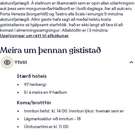
akstursfjarlægð. Á staðnum er líkamsrækt sem er opin allan sólarhringinn
auk þess sem morgunverðarhlaðborð er í boði daglega. Þar að auki eru
Porta Venezia (borgarhlið) og Teatro alla Scala í einungis 5 mínútna
akstursfjarlægð. Aðrir gestir hafa sagt að meðal helstu kosta
gististaðarins sé hjálpsamt starfsfólk. Það er ekki langt að fara til að
komast í almenningssamgöngur: Aðalstöðin er í 3 mínútna
göngufjarlægð og Via Vitruvio sporvagnastoppistöðin í 4 mínútna.
Upplýsingar um rétt til afbókunar
Meira um þennan gististað
Yfirlit
Stærð hótels
97 herbergi
Er á meira en 9 hæðum
Koma/brottför
Innritun hefst: kl. 14:00. Innritun lýkur: hvenær sem er
Lágmarksaldur við innritun - 18
Útritunartími er kl. 11:00