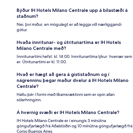
Býður IH Hotels Milano Centrale upp á bílastæði á
staðnum?
Nei, því miður, en mögulegt er að leggja við nærliggjandi
götur.
Hvaða innritunar- og útritunartíma er IH Hotels
Milano Centrale með?
Innritunartími hefst: kl. 14:00. Innritunartíma lýkur: hvenær sem
er. Útritunartími er kl. 11:00.
Hvað er hægt að gera á gististaðnum og í
nágrenninu þegar maður dvelur á IH Hotels Milano
Centrale?
Haltu þér í formi með líkamsræktinni sem er opin allan
sólarhringinn.
Á hvernig svæði er IH Hotels Milano Centrale?
IH Hotels Milano Centrale er í einungis 3 mínútna
göngufjarlægð frá Aðalstöðin og 10 mínútna göngufjarlægð frá
Corso Buenos Aires.