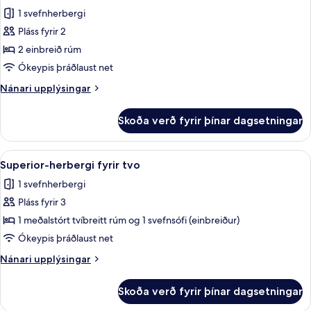
allar
1 svefnherbergi
myndir
Pláss fyrir 2
fyrir
Standard
2 einbreið rúm
Twin
Ókeypis þráðlaust net
Nánari
Nánari upplýsingar
upplýsingar
fyrir
Skoða verð fyrir þínar dagsetningar
Standard
Twin
Skoða
Superior-herbergi fyrir tvo | Dúnsængu
7
Superior-herbergi fyrir tvo
allar
1 svefnherbergi
myndir
Pláss fyrir 3
fyrir
Superior-
1 meðalstórt tvíbreitt rúm og 1 svefnsófi (einbreiður)
herbergi
Ókeypis þráðlaust net
fyrir
Nánari
Nánari upplýsingar
tvo
upplýsingar
fyrir
Skoða verð fyrir þínar dagsetningar
Superior-
herbergi