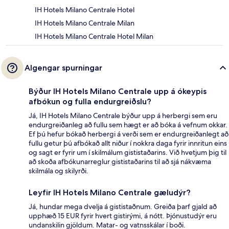
IH Hotels Milano Centrale Hotel
IH Hotels Milano Centrale Milan
IH Hotels Milano Centrale Hotel Milan
Algengar spurningar
Býður IH Hotels Milano Centrale upp á ókeypis
afbókun og fulla endurgreiðslu?
Já, IH Hotels Milano Centrale býður upp á herbergi sem eru
endurgreiðanleg að fullu sem hægt er að bóka á vefnum okkar.
Ef þú hefur bókað herbergi á verði sem er endurgreiðanlegt að
fullu getur þú afbókað allt niður í nokkra daga fyrir innritun eins
og sagt er fyrir um í skilmálum gististaðarins. Við hvetjum þig til
að skoða afbókunarreglur gististaðarins til að sjá nákvæma
skilmála og skilyrði.
Leyfir IH Hotels Milano Centrale gæludýr?
Já, hundar mega dvelja á gististaðnum. Greiða þarf gjald að
upphæð 15 EUR fyrir hvert gistirými, á nótt. Þjónustudýr eru
undanskilin gjöldum. Matar- og vatnsskálar í boði.