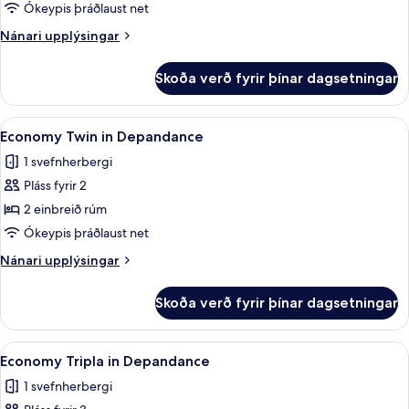
Matrimoniale
Ókeypis þráðlaust net
in
Nánari
Nánari upplýsingar
Depandance
upplýsingar
fyrir
Skoða verð fyrir þínar dagsetningar
Economy
Matrimoniale
in
Skoða
Dúnsængur, míníbar, öryggishólf í herb
4
Depandance
Economy Twin in Depandance
allar
1 svefnherbergi
myndir
Pláss fyrir 2
fyrir
Economy
2 einbreið rúm
Twin
Ókeypis þráðlaust net
in
Nánari
Nánari upplýsingar
Depandance
upplýsingar
fyrir
Skoða verð fyrir þínar dagsetningar
Economy
Twin
in
Skoða
Dúnsængur, míníbar, öryggishólf í herb
4
Depandance
Economy Tripla in Depandance
allar
1 svefnherbergi
myndir