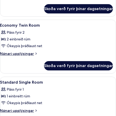
Room
upplýsingar
fyrir
Skoða verð fyrir þínar dagsetningar
Standard
Twin
Room
Skoða
Dúnsængur, míníbar, öryggishólf í herb
5
Economy Twin Room
allar
Pláss fyrir 2
myndir
2 einbreið rúm
fyrir
Economy
Ókeypis þráðlaust net
Twin
Nánari
Nánari upplýsingar
Room
upplýsingar
fyrir
Skoða verð fyrir þínar dagsetningar
Economy
Twin
Room
Skoða
Dúnsængur, míníbar, öryggishólf í herb
4
Standard Single Room
allar
Pláss fyrir 1
myndir
1 einbreitt rúm
fyrir
Standard
Ókeypis þráðlaust net
Single
Nánari
Nánari upplýsingar
Room
upplýsingar