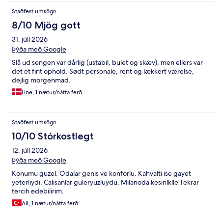
Staðfest umsögn
8/10 Mjög gott
31. júlí 2026
Þýða með Google
Slå ud sengen var dårlig (ustabil, bulet og skæv), men ellers var
det et fint ophold. Sødt personale, rent og lækkert værelse,
dejlig morgenmad.
Line, 1 nætur/nátta ferð
Staðfest umsögn
10/10 Stórkostlegt
12. júlí 2026
Þýða með Google
Konumu guzel. Odalar genis ve konforlu. Kahvalti ise gayet
yeterliydi. Calisanlar guleryuzluydu. Milanoda kesinlklle Tekrar
tercih edebilirim.
Ali, 1 nætur/nátta ferð