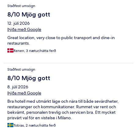
Staðfest umsögn
8/10 Mjög gott
12. júlí 2026
Þýða með Google
Great location, very close to public transport and dine-in
restaurants.
Renen, 3 nætur/nátta ferð
Staðfest umsögn
8/10 Mjög gott
8. júlí 2026
Þýða með Google
Bra hotell med utmärkt läge och nära till både sevärdheter,
restauranger och kommunikationer. Rummet var rent och
bekvämt, personalen trevlig och servicen bra. Ett mycket
prisvärt val för en vistelse i Milano.
Tobias, 2 nætur/nátta ferð