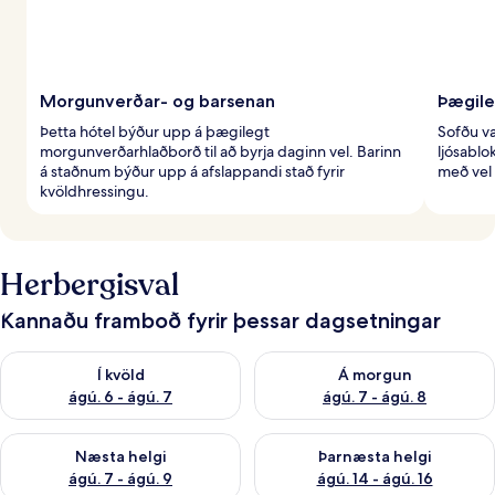
Morgunverðar- og barsenan
Þægile
Þetta hótel býður upp á þægilegt
Sofðu v
morgunverðarhlaðborð til að byrja daginn vel. Barinn
ljósabl
á staðnum býður upp á afslappandi stað fyrir
með vel 
kvöldhressingu.
Herbergisval
Kannaðu framboð fyrir þessar dagsetningar
Athuga framboð í kvöld ágú. 6 - ágú. 7
Athuga framboð á morgun ágú.
Í kvöld
Á morgun
ágú. 6 - ágú. 7
ágú. 7 - ágú. 8
Athuga framboð næstu helgi ágú. 7 - ágú. 9
Athuga framboð þarnæstu helgi
Næsta helgi
Þarnæsta helgi
ágú. 7 - ágú. 9
ágú. 14 - ágú. 16