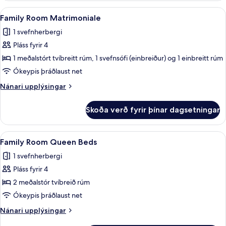
fyrir
Skoða
Family Room Matrimoniale | Dúnsængur,
7
tvo
Family Room Matrimoniale
allar
1 svefnherbergi
myndir
Pláss fyrir 4
fyrir
Family
1 meðalstórt tvíbreitt rúm, 1 svefnsófi (einbreiður) og 1 einbreitt rúm
Room
Ókeypis þráðlaust net
Matrimoniale
Nánari
Nánari upplýsingar
upplýsingar
fyrir
Skoða verð fyrir þínar dagsetningar
Family
Room
Matrimoniale
Skoða
Family Room Queen Beds | Dúnsængur, m
7
Family Room Queen Beds
allar
1 svefnherbergi
myndir
Pláss fyrir 4
fyrir
Family
2 meðalstór tvíbreið rúm
Room
Ókeypis þráðlaust net
Queen
Nánari
Nánari upplýsingar
Beds
upplýsingar