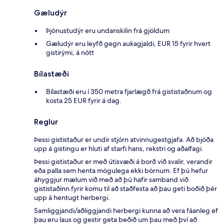
Gæludýr
Þjónustudýr eru undanskilin frá gjöldum
Gæludýr eru leyfð gegn aukagjaldi, EUR 15 fyrir hvert
gistirými, á nótt
Bílastæði
Bílastæði eru í 350 metra fjarlægð frá gististaðnum og
kosta 25 EUR fyrir á dag.
Reglur
Þessi gististaður er undir stjórn atvinnugestgjafa. Að bjóða
upp á gistingu er hluti af starfi hans, rekstri og aðalfagi.
Þessi gististaður er með útisvæði á borð við svalir, verandir
eða palla sem henta mögulega ekki börnum. Ef þú hefur
áhyggjur mælum við með að þú hafir samband við
gististaðinn fyrir komu til að staðfesta að þau geti boðið þér
upp á hentugt herbergi.
Samliggjandi/aðliggjandi herbergi kunna að vera fáanleg ef
þau eru laus og gestir geta beðið um þau með því að