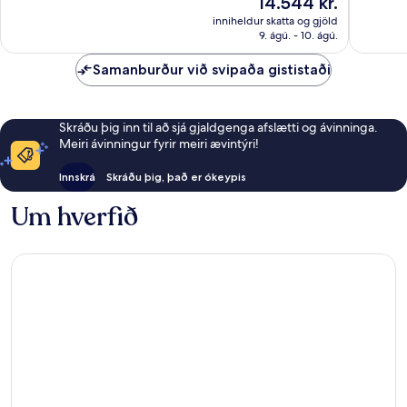
14.544 kr.
gott,
86
er
inniheldur skatta og gjöld
1.395
umsagni
14.544 kr.
9. ágú. - 10. ágú.
umsagnir
Samanburður við svipaða gististaði
Skráðu þig inn til að sjá gjaldgenga afslætti og ávinninga.
Meiri ávinningur fyrir meiri ævintýri!
Innskrá
Skráðu þig, það er ókeypis
Um hverfið