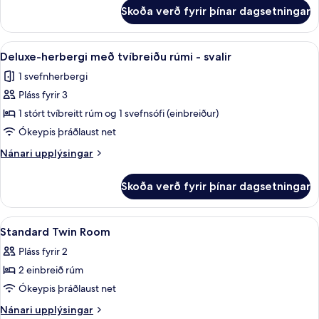
fyrir
Skoða verð fyrir þínar dagsetningar
Family
Room
Queen
Skoða
Deluxe-herbergi með tvíbreiðu rúmi - s
5
Beds
Deluxe-herbergi með tvíbreiðu rúmi - svalir
allar
1 svefnherbergi
myndir
Pláss fyrir 3
fyrir
Deluxe-
1 stórt tvíbreitt rúm og 1 svefnsófi (einbreiður)
herbergi
Ókeypis þráðlaust net
með
Nánari
Nánari upplýsingar
tvíbreiðu
upplýsingar
rúmi
fyrir
Skoða verð fyrir þínar dagsetningar
Deluxe-
-
herbergi
svalir
með
Skoða
Dúnsængur, míníbar, öryggishólf í herb
4
tvíbreiðu
Standard Twin Room
allar
rúmi
Pláss fyrir 2
-
myndir
svalir
2 einbreið rúm
fyrir
Standard
Ókeypis þráðlaust net
Twin
Nánari
Nánari upplýsingar