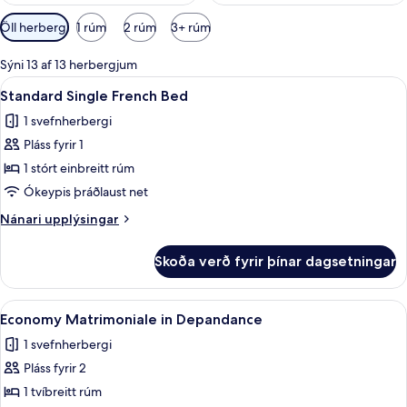
Síur
Öll herbergi
1 rúm
2 rúm
3+ rúm
í
boði
Sýni 13 af 13 herbergjum
fyrir
Skoða
Standard Single French Bed | Dúnsængu
6
Standard Single French Bed
herbergi
allar
1 svefnherbergi
myndir
Pláss fyrir 1
fyrir
Standard
1 stórt einbreitt rúm
Single
Ókeypis þráðlaust net
French
Nánari
Nánari upplýsingar
Bed
upplýsingar
fyrir
Skoða verð fyrir þínar dagsetningar
Standard
Single
French
Skoða
Dúnsængur, míníbar, öryggishólf í herb
4
Bed
Economy Matrimoniale in Depandance
allar
1 svefnherbergi
myndir
Pláss fyrir 2
fyrir
Economy
1 tvíbreitt rúm