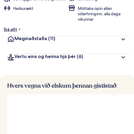
Heilsurækt
Móttaka opin allan
sólarhringinn, alla daga
vikunnar
Sjá allt
Meginaðstaða
(11)
Vertu eins og heima hjá þér
(6)
Hvers vegna við elskum þennan gististað