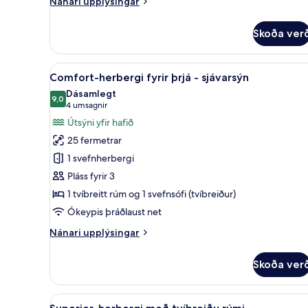
Nánari
Nánari upplýsingar
upplýsingar
fyrir
Skoða ver
Comfort-
herbergi
með
Skoða
Comfort-herbergi fyrir þrjá - s
3
tvíbreiðu
Comfort-herbergi fyrir þrjá - sjávarsýn
allar
rúmi
Dásamlegt
-
myndir
9,0
9,0 af 10
(4
4 umsagnir
sjávarsýn
fyrir
umsagnir)
Útsýni yfir hafið
Comfort-
25 fermetrar
herbergi
1 svefnherbergi
fyrir
Pláss fyrir 3
þrjá
1 tvíbreitt rúm og 1 svefnsófi (tvíbreiður)
-
sjávarsýn
Ókeypis þráðlaust net
Nánari
Nánari upplýsingar
upplýsingar
fyrir
Skoða ver
Comfort-
herbergi
fyrir
Skoða
Míníbar, öryggishólf í herbergi
5
þrjá