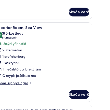
rir
mfort-
rbergi
Skoða verð
rir
óra
lvur
rsýn | Míníbar, öryggishólf í herbergi, skrifborð, vinnuaðstaða fyrir fartölvu
koða
Superior Room, Sea View | Míníbar, öryggishólf
5
uperior Room, Sea View
lar
Stórkostlegt
yndir
6
9,6 af 10
(8
8 umsagnir
rir
umsagnir)
Útsýni yfir hafið
uperior
20 fermetrar
oom,
1 svefnherbergi
ea
Pláss fyrir 3
iew
1 meðalstórt tvíbreitt rúm
Ókeypis þráðlaust net
nari
nari upplýsingar
plýsingar
rir
Skoða verð
perior
om,
a
orð, vinnuaðstaða fyrir fartölvur
koða
Míníbar, öryggishólf í herbergi, skrifborð, vin
5
ew