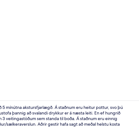
Verönd/útipa
við 5 mínútna akstursfjarlægð. Á staðnum eru heitur pottur, svo þú
ustofa þannig að svalandi drykkur er á næsta leiti. En ef hungrið
þeim 3 veitingastöðum sem standa til boða. Á staðnum eru einnig
Framhlið gis
ður/sælkeraverslun. Aðrir gestir hafa sagt að meðal helstu kosta