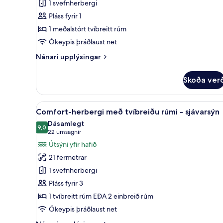
1 svefnherbergi
Pláss fyrir 1
1 meðalstórt tvíbreitt rúm
Ókeypis þráðlaust net
Nánari
Nánari upplýsingar
upplýsingar
fyrir
Skoða ver
Comfort-
herbergi
Skoða
Míníbar, öryggishólf í herbergi
5
Comfort-herbergi með tvíbreiðu rúmi - sjávarsýn
allar
Dásamlegt
myndir
9,0
9,0 af 10
(22
22 umsagnir
fyrir
umsagnir)
Útsýni yfir hafið
Comfort-
21 fermetrar
herbergi
1 svefnherbergi
með
Pláss fyrir 3
tvíbreiðu
1 tvíbreitt rúm EÐA 2 einbreið rúm
rúmi
-
Ókeypis þráðlaust net
sjávarsýn