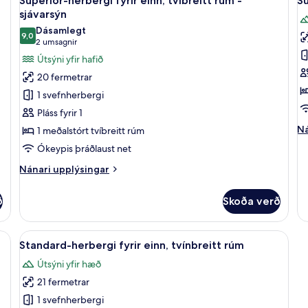
Superior-herbergi fyrir einn, tvíbreitt rúm -
Su
allar
al
pottur
sjávarsýn
-
myndir
m
Dásamlegt
sjávarsýn
9,0
fyrir
fy
9,0 af 10
(2
2 umsagnir
Superior-
S
umsagnir)
Útsýni yfir hafið
herbergi
h
20 fermetrar
fyrir
fy
1 svefnherbergi
einn,
e
Pláss fyrir 1
tvíbreitt
tv
Ná
Ná
1 meðalstórt tvíbreitt rúm
rúm
r
up
Ókeypis þráðlaust net
-
fy
sjávarsýn
Su
Nánari
Nánari upplýsingar
he
upplýsingar
fy
fyrir
ð
Skoða verð
ei
Superior-
tv
herbergi
r
fyrir
, skrifborð, vinnuaðstaða fyrir fartölvur
Skoða
Míníbar, öryggishólf í herbergi, skrifb
4
einn,
Standard-herbergi fyrir einn, tvínbreitt rúm
allar
tvíbreitt
Útsýni yfir hæð
rúm
myndir
-
21 fermetrar
fyrir
sjávarsýn
Standard-
1 svefnherbergi