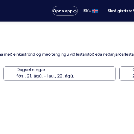
•
Opna app
ISK
Skrá gistista
na með einkaströnd og með tengingu við lestarstöð eða neðanjarðarlesta
Dagsetningar