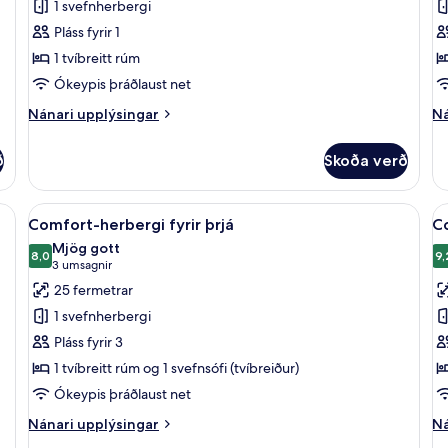
1 svefnherbergi
-
m
Pláss fyrir 1
sjávarsýn
t
1 tvíbreitt rúm
r
Ókeypis þráðlaust net
Nánari
Ná
Nánari upplýsingar
Ná
upplýsingar
up
fyrir
fy
ð
Skoða verð
Comfort-
Co
herbergi
he
-
m
, skrifborð, vinnuaðstaða fyrir fartölvur
Skoða
Míníbar, öryggishólf í herbergi, skrifb
S
5
sjávarsýn
tv
Comfort-herbergi fyrir þrjá
Co
allar
al
rú
Mjög gott
myndir
8,0
m
9,
8,0 af 10
9
(3
3 umsagnir
fyrir
fy
umsagnir)
25 fermetrar
Comfort-
C
1 svefnherbergi
herbergi
h
Pláss fyrir 3
fyrir
fy
1 tvíbreitt rúm og 1 svefnsófi (tvíbreiður)
þrjá
f
Ókeypis þráðlaust net
Nánari
Ná
Nánari upplýsingar
Ná
upplýsingar
up