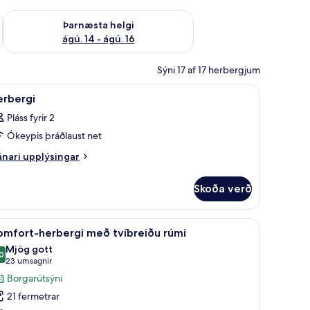
ágú. 9
Athuga framboð þarnæstu helgi ágú. 14 - ágú. 16
Þarnæsta helgi
ágú. 14 - ágú. 16
Sýni 17 af 17 herbergjum
orð, vinnuaðstaða fyrir fartölvur
koða
Míníbar, öryggishólf í herbergi, skrifborð, vin
4
erbergi
lar
Pláss fyrir 2
yndir
Ókeypis þráðlaust net
rir
erbergi
nari
nari upplýsingar
plýsingar
rir
Skoða verð
rbergi
orð, vinnuaðstaða fyrir fartölvur
koða
Útsýni úr herberginu
5
omfort-herbergi með tvíbreiðu rúmi
lar
Mjög gott
yndir
0
8,0 af 10
(23
23 umsagnir
rir
umsagnir)
Borgarútsýni
omfort-
21 fermetrar
erbergi