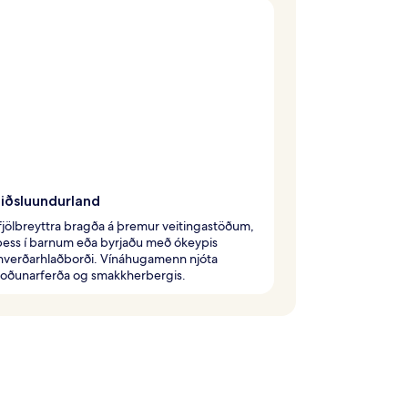
iðsluundurland
fjölbreyttra bragða á þremur veitingastöðum,
þess í barnum eða byrjaðu með ókeypis
verðarhlaðborði. Vínáhugamenn njóta
koðunarferða og smakkherbergis.