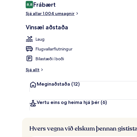
Umsagnir
Frábært
8,8
8,8 af 10
Sjá allar 1.004 umsagnir
Superior-herb
Vinsæl aðstaða
Laug
Flugvallarflutningur
Bílastæði í boði
Sjá allt
Meginaðstaða
(12)
Vertu eins og heima hjá þér
(6)
Hvers vegna við elskum þennan gistist