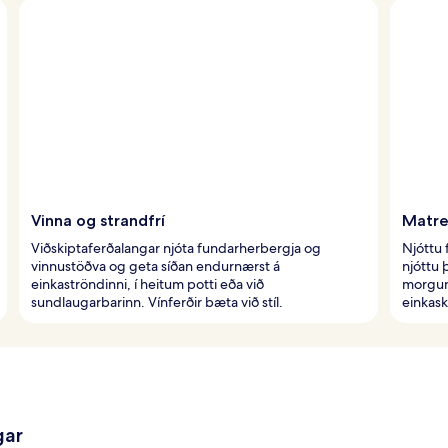
Vinna og strandfrí
Matre
Viðskiptaferðalangar njóta fundarherbergja og
Njóttu 
vinnustöðva og geta síðan endurnærst á
njóttu 
einkaströndinni, í heitum potti eða við
morgun
sundlaugarbarinn. Vínferðir bæta við stíl.
einkas
gar