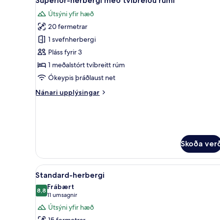
Superior-herbergi með tvíbreiðu rúmi
allar
-
Útsýni yfir hæð
sjávarsýn
myndir
20 fermetrar
fyrir
Superior-
1 svefnherbergi
herbergi
Pláss fyrir 3
með
1 meðalstórt tvíbreitt rúm
tvíbreiðu
Ókeypis þráðlaust net
rúmi
Nánari
Nánari upplýsingar
upplýsingar
fyrir
Superior-
herbergi
með
Skoða ver
tvíbreiðu
rúmi
Skoða
Míníbar, öryggishólf í herbergi
5
Standard-herbergi
allar
Frábært
myndir
8,8
8,8 af 10
(11
11 umsagnir
fyrir
umsagnir)
Útsýni yfir hæð
Standard-
15 fermetrar