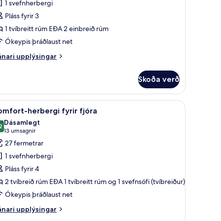
1 svefnherbergi
eð
Pláss fyrir 3
víbreiðu
1 tvíbreitt rúm EÐA 2 einbreið rúm
úmi
Ókeypis þráðlaust net
nari
nari upplýsingar
plýsingar
rir
Skoða verð
mfort-
rbergi
eð
orð, vinnuaðstaða fyrir fartölvur
koða
Comfort-herbergi fyrir fjóra | Míníbar, öryggis
5
íbreiðu
mfort-herbergi fyrir fjóra
lar
mi
Dásamlegt
yndir
2
,2 af 10
(13
13 umsagnir
rir
umsagnir)
27 fermetrar
omfort-
1 svefnherbergi
erbergi
Pláss fyrir 4
rir
2 tvíbreið rúm EÐA 1 tvíbreitt rúm og 1 svefnsófi (tvíbreiður)
jóra
Ókeypis þráðlaust net
nari
nari upplýsingar
plýsingar