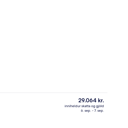
llur
Veitingastaður
Núverandi
29.064 kr.
verð
inniheldur skatta og gjöld
er
6. sep. - 7. sep.
tistaðar
Einkaströnd, strandskálar, sólbekkir, só
29.064 kr.