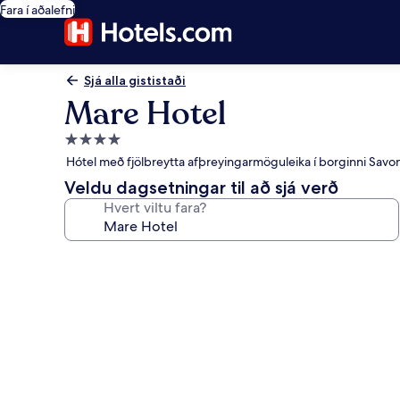
Fara í aðalefni
Sjá alla gististaði
Mare Hotel
4.0
stjörnu
Hótel með fjölbreytta afþreyingarmöguleika í borginni Savo
gististaður
Veldu dagsetningar til að sjá verð
Hvert viltu fara?
Myndasafn
fyrir
Mare
Hotel