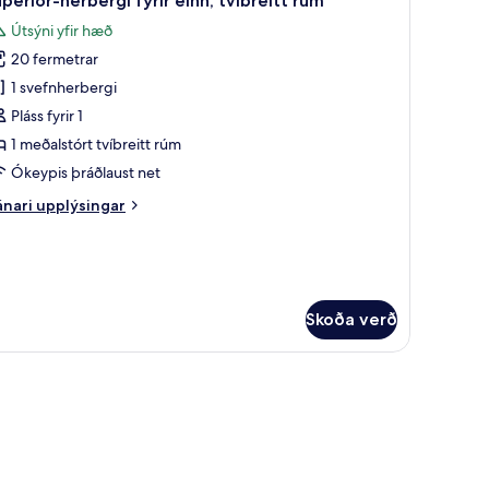
perior-herbergi fyrir einn, tvíbreitt rúm
lar
Útsýni yfir hæð
yndir
20 fermetrar
rir
uperior-
1 svefnherbergi
erbergi
Pláss fyrir 1
rir
1 meðalstórt tvíbreitt rúm
inn,
Ókeypis þráðlaust net
íbreitt
nari
nari upplýsingar
úm
plýsingar
rir
perior-
rbergi
rir
Skoða verð
nn,
íbreitt
úm
orð, vinnuaðstaða fyrir fartölvur