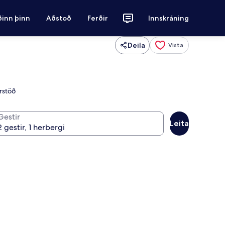
ðinn þinn
Aðstoð
Ferðir
Innskráning
Deila
Vista
rstöð
Gestir
Leita