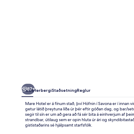
87+
Yfirlit
Herbergi
Staðsetning
Reglur
Mare Hotel er á fínum stað, því Höfnin í Savona er í innan 
getur látið þreytuna líða úr þér eftir góðan dag, og bar/set
segir til sín er um að gera að fá sér bita á einhverjum af 
strandbar, útilaug sem er opin hluta úr ári og skyndibitasta
gististaðarins sé hjálpsamt starfsfólk.