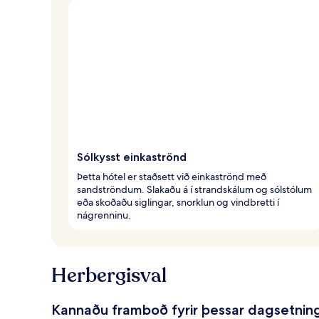
Sólkysst einkaströnd
Þetta hótel er staðsett við einkaströnd með
sandströndum. Slakaðu á í strandskálum og sólstólum
eða skoðaðu siglingar, snorklun og vindbretti í
nágrenninu.
Herbergisval
Kannaðu framboð fyrir þessar dagsetnin