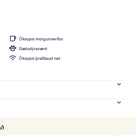
ergi fyrir einn, tvíbreitt rúm - sjávarsýn | Útsýni að strönd/hafi
Ókeypis morgunverður
Gæludýravænt
Ókeypis þráðlaust net
að