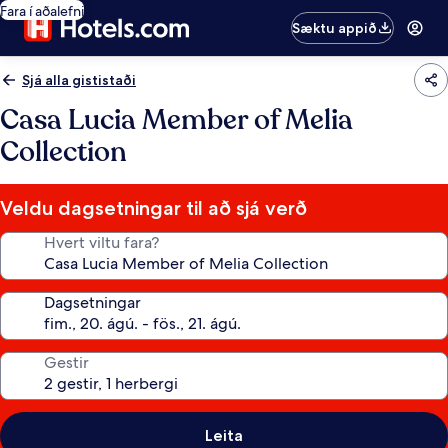
Fara í aðalefni
Sæktu appið
Sjá alla gististaði
Casa Lucia Member of Melia
Collection
Veldu dagsetningar til að sjá verð
Hvert viltu fara?
Dagsetningar
Gestir
Leita