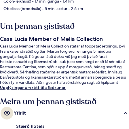
Colón-leikhúsið
- 17 mín. ganga
- 1.4 km
Obelisco (broddsúla)
- 5 mín. akstur
- 2.6 km
Um þennan gististað
Casa Lucia Member of Melia Collection
Casa Lucia Member of Melia Collection státar af toppstaðsetningu, því
Franska sendiráðið og San Martin torg eru í einungis 5 mínútna
göngufjarlægð. Þú getur látið dekra við þig með því að fara í
heitsteinanudd og líkamsskrúbb, auk þess sem hægt er að fá sér bita á
Restaurante Cantina, sem býður upp á morgunverð, hádegisverð og
kvöldverð. Sérhæfing staðarins er argentísk matargerðarlist. Innilaug,
bar/setustofa og líkamsræktarstöð eru meðal annarra þæginda á þessu
hóteli fyrir vandláta. Aðrir gestir hafa sérstaklega sagt að hjálpsamt
starfsfólk sé meðal helstu kosta gististaðarins. Það er ekki langt að fara til
Upplýsingar um rétt til afbókunar
að komast í almenningssamgöngur: San Martin lestarstöðin er í 5
mínútna göngufjarlægð og Retiro San Martín-stöðin í 11 mínútna.
Meira um þennan gististað
Yfirlit
Stærð hótels