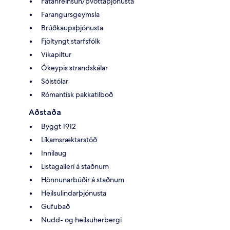
Fatahreinsun/þvottaþjónusta
Farangursgeymsla
Brúðkaupsþjónusta
Fjöltyngt starfsfólk
Vikapiltur
Ókeypis strandskálar
Sólstólar
Rómantísk pakkatilboð
Aðstaða
Byggt 1912
Líkamsræktarstöð
Innilaug
Listagallerí á staðnum
Hönnunarbúðir á staðnum
Heilsulindarþjónusta
Gufubað
Nudd- og heilsuherbergi