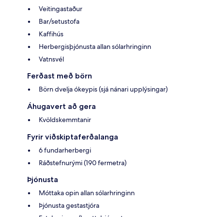
Veitingastaður
Bar/setustofa
Kaffihús
Herbergisþjónusta allan sólarhringinn
Vatnsvél
Ferðast með börn
Börn dvelja ókeypis (sjá nánari upplýsingar)
Áhugavert að gera
Kvöldskemmtanir
Fyrir viðskiptaferðalanga
6 fundarherbergi
Ráðstefnurými (190 fermetra)
Þjónusta
Móttaka opin allan sólarhringinn
Þjónusta gestastjóra