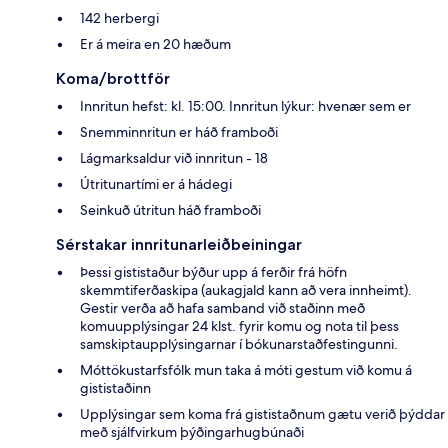
142 herbergi
Er á meira en 20 hæðum
Koma/brottför
Innritun hefst: kl. 15:00. Innritun lýkur: hvenær sem er
Snemminnritun er háð framboði
Lágmarksaldur við innritun - 18
Útritunartími er á hádegi
Seinkuð útritun háð framboði
Sérstakar innritunarleiðbeiningar
Þessi gististaður býður upp á ferðir frá höfn
skemmtiferðaskipa (aukagjald kann að vera innheimt).
Gestir verða að hafa samband við staðinn með
komuupplýsingar 24 klst. fyrir komu og nota til þess
samskiptaupplýsingarnar í bókunarstaðfestingunni.
Móttökustarfsfólk mun taka á móti gestum við komu á
gististaðinn
Upplýsingar sem koma frá gististaðnum gætu verið þýddar
með sjálfvirkum þýðingarhugbúnaði