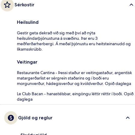
Sérkostir
Heilsulind
Gestir geta dekrað við sig með því að nýta
heilsulindarþjónustuna á svæðinu. Þar eru 3
meðferðarherbergi. Á meðal þjónustu eru heitsteinanudd og
líkamsskrúbb.
Veitingar
Restaurante Cantina - Þessi staður er veitingastaður, argentísk
matargerðarlist er sérgrein staðarins og í boði eru
morgunverður, hádegisverður og kvöldverður. Opið daglega
Le Club Bacan - hanastélsbar, eingöngu léttir réttir í boði. Opið
daglega
Gjöld og reglur