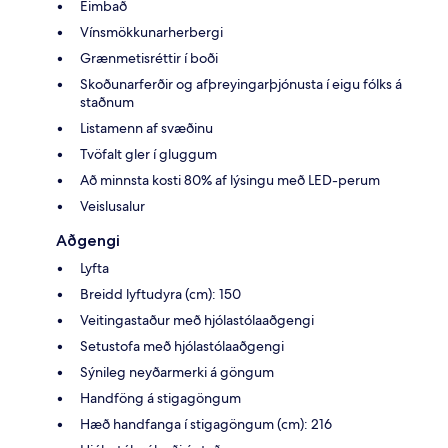
Eimbað
Vínsmökkunarherbergi
Grænmetisréttir í boði
Skoðunarferðir og afþreyingarþjónusta í eigu fólks á
staðnum
Listamenn af svæðinu
Tvöfalt gler í gluggum
Að minnsta kosti 80% af lýsingu með LED-perum
Veislusalur
Aðgengi
Lyfta
Breidd lyftudyra (cm): 150
Veitingastaður með hjólastólaaðgengi
Setustofa með hjólastólaaðgengi
Sýnileg neyðarmerki á göngum
Handföng á stigagöngum
Hæð handfanga í stigagöngum (cm): 216