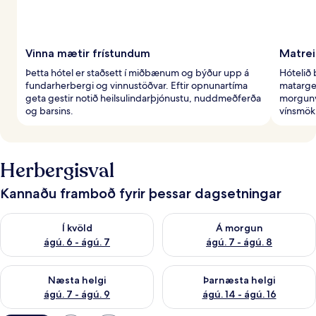
Vinna mætir frístundum
Matrei
Þetta hótel er staðsett í miðbænum og býður upp á
Hótelið
fundarherbergi og vinnustöðvar. Eftir opnunartíma
matarger
geta gestir notið heilsulindarþjónustu, nuddmeðferða
morgunv
og barsins.
vínsmök
Herbergisval
Kannaðu framboð fyrir þessar dagsetningar
Athuga framboð í kvöld ágú. 6 - ágú. 7
Athuga framboð á morgun ágú.
Í kvöld
Á morgun
ágú. 6 - ágú. 7
ágú. 7 - ágú. 8
Athuga framboð næstu helgi ágú. 7 - ágú. 9
Athuga framboð þarnæstu helgi
Næsta helgi
Þarnæsta helgi
ágú. 7 - ágú. 9
ágú. 14 - ágú. 16