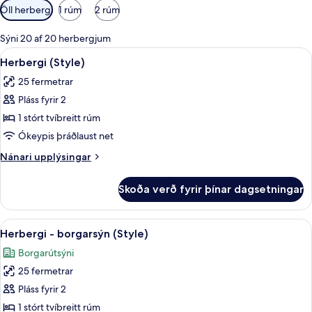
Síur
Öll herbergi
1 rúm
2 rúm
í
boði
Sýni 20 af 20 herbergjum
fyrir
Skoða
Herbergi (Style) | Míníbar, öryggishólf
10
Herbergi (Style)
herbergi
allar
25 fermetrar
myndir
Pláss fyrir 2
fyrir
Herbergi
1 stórt tvíbreitt rúm
(Style)
Ókeypis þráðlaust net
Nánari
Nánari upplýsingar
upplýsingar
fyrir
Skoða verð fyrir þínar dagsetningar
Herbergi
(Style)
Skoða
Herbergi - borgarsýn (Style) | Míníbar,
9
Herbergi - borgarsýn (Style)
allar
Borgarútsýni
myndir
25 fermetrar
fyrir
Herbergi
Pláss fyrir 2
-
1 stórt tvíbreitt rúm