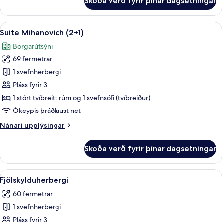
Skoða verð fyrir þínar dagsetningar
Suite
Mihanovich
Skoða
42-tommu snjallsjónvarp með kapalrás
15
Suite Mihanovich (2+1)
allar
Borgarútsýni
myndir
69 fermetrar
fyrir
Suite
1 svefnherbergi
Mihanovich
Pláss fyrir 3
(2+1)
1 stórt tvíbreitt rúm og 1 svefnsófi (tvíbreiður)
Ókeypis þráðlaust net
Nánari
Nánari upplýsingar
upplýsingar
fyrir
Skoða verð fyrir þínar dagsetningar
Suite
Mihanovich
(2+1)
Skoða
Míníbar, öryggishólf í herbergi, skrifb
8
Fjölskylduherbergi
allar
60 fermetrar
myndir
1 svefnherbergi
fyrir
Fjölskylduherbergi
Pláss fyrir 3