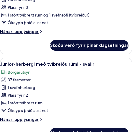
Junior-
svíta
Pláss fyrir 3
-
1 stórt tvíbreitt rúm og 1 svefnsófi (tvíbreiður)
borgarsýn
Ókeypis þráðlaust net
(2+1)
Nánari
Nánari upplýsingar
upplýsingar
fyrir
Skoða verð fyrir þínar dagsetningar
Junior-
svíta
-
Skoða
Junior-herbergi með tvíbreiðu rúmi - sv
11
borgarsýn
Junior-herbergi með tvíbreiðu rúmi - svalir
allar
(2+1)
Borgarútsýni
myndir
37 fermetrar
fyrir
Junior-
1 svefnherbergi
herbergi
Pláss fyrir 2
með
1 stórt tvíbreitt rúm
tvíbreiðu
Ókeypis þráðlaust net
rúmi
Nánari
Nánari upplýsingar
-
upplýsingar
svalir
fyrir