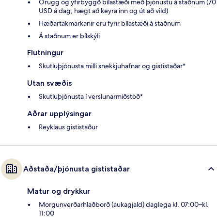
Örugg og yfirbyggð bílastæði með þjónustu á staðnum (70
USD á dag; hægt að keyra inn og út að vild)
Hæðartakmarkanir eru fyrir bílastæði á staðnum
Á staðnum er bílskýli
Flutningur
Skutluþjónusta milli snekkjuhafnar og gististaðar*
Utan svæðis
Skutluþjónusta í verslunarmiðstöð*
Aðrar upplýsingar
Reyklaus gististaður
Aðstaða/þjónusta gististaðar
Matur og drykkur
Morgunverðarhlaðborð (aukagjald) daglega kl. 07:00–kl.
11:00