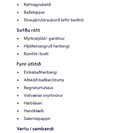
Rafmagnsketill
Baðsloppar
Straujárn/strauborð (eftir beiðni)
Sofðu rótt
Myrkratjöld/-gardínur
Hljóðeinangruð herbergi
Rúmföt í boði
Fyrir útlitið
Einkabaðherbergi
Aðskilið baðker/sturta
Regnsturtuhaus
Vistvænar snyrtivörur
Hárblásari
Handklæði
Salernispappír
Vertu í sambandi