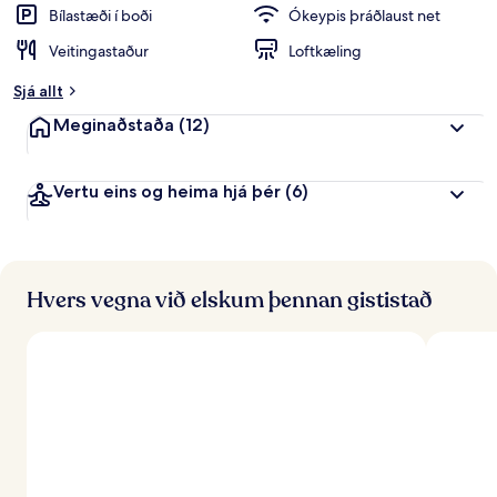
e
Bílastæði í boði
Ókeypis þráðlaust net
i
Veitingastaður
Loftkæling
n
k
Sjá allt
u
n
Meginaðstaða
(12)
n
f
Vertu eins og heima hjá þér
(6)
r
á
f
e
r
Hvers vegna við elskum þennan gististað
ð
a
f
ó
l
k
i