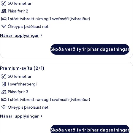
50 fermetrar
myndir
Pláss fyrir 2
fyrir
Premium-
1 stórt tvíbreitt rúm og 1 svefnsófi (tvíbreiður)
svíta
Ókeypis þráðlaust net
Nánari
Nánari upplýsingar
upplýsingar
fyrir
Skoða verð fyrir þínar dagsetningar
Premium-
svíta
Skoða
Míníbar, öryggishólf í herbergi, skrifb
11
Premium-svíta (2+1)
allar
50 fermetrar
myndir
1 svefnherbergi
fyrir
Premium-
Pláss fyrir 3
svíta
1 stórt tvíbreitt rúm og 1 svefnsófi (tvíbreiður)
(2+1)
Ókeypis þráðlaust net
Nánari
Nánari upplýsingar
upplýsingar
fyrir
Skoða verð fyrir þínar dagsetningar
Premium-