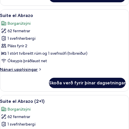
svíta
(2+1)
Skoða
Verönd/útipallur
13
Suite el Abrazo
allar
Borgarútsýni
myndir
62 fermetrar
fyrir
Suite
1 svefnherbergi
el
Pláss fyrir 2
Abrazo
1 stórt tvíbreitt rúm og 1 svefnsófi (tvíbreiður)
Ókeypis þráðlaust net
Nánari
Nánari upplýsingar
upplýsingar
fyrir
Skoða verð fyrir þínar dagsetningar
Suite
el
Abrazo
Skoða
Verönd/útipallur
13
Suite el Abrazo (2+1)
allar
Borgarútsýni
myndir
62 fermetrar
fyrir
Suite
1 svefnherbergi