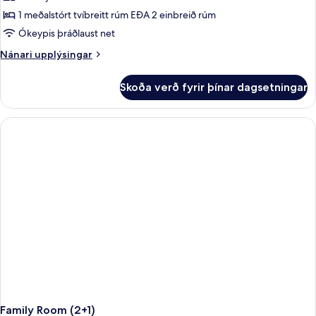
1 meðalstórt tvíbreitt rúm EÐA 2 einbreið rúm
Ókeypis þráðlaust net
Nánari
Nánari upplýsingar
upplýsingar
fyrir
Skoða verð fyrir þínar dagsetningar
Fjölskylduherbergi
Family Room (2+1)