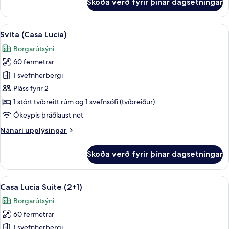
Skoða verð fyrir þínar dagsetningar
Junior-
herbergi
með
Skoða
Útsýni úr herberginu
12
tvíbreiðu
Svíta (Casa Lucia)
allar
rúmi
Borgarútsýni
-
myndir
svalir
60 fermetrar
fyrir
Svíta
1 svefnherbergi
(Casa
Pláss fyrir 2
Lucia)
1 stórt tvíbreitt rúm og 1 svefnsófi (tvíbreiður)
Ókeypis þráðlaust net
Nánari
Nánari upplýsingar
upplýsingar
fyrir
Skoða verð fyrir þínar dagsetningar
Svíta
(Casa
Lucia)
Skoða
Útsýni úr herberginu
12
Casa Lucia Suite (2+1)
allar
Borgarútsýni
myndir
60 fermetrar
fyrir
Casa
1 svefnherbergi