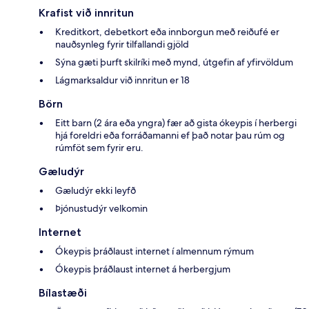
Krafist við innritun
Kreditkort, debetkort eða innborgun með reiðufé er
nauðsynleg fyrir tilfallandi gjöld
Sýna gæti þurft skilríki með mynd, útgefin af yfirvöldum
Lágmarksaldur við innritun er 18
Börn
Eitt barn (2 ára eða yngra) fær að gista ókeypis í herbergi
hjá foreldri eða forráðamanni ef það notar þau rúm og
rúmföt sem fyrir eru.
Gæludýr
Gæludýr ekki leyfð
Þjónustudýr velkomin
Internet
Ókeypis þráðlaust internet í almennum rýmum
Ókeypis þráðlaust internet á herbergjum
Bílastæði