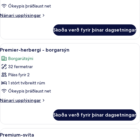
borgarsýn
Ókeypis þráðlaust net
(Style)
Nánari
Nánari upplýsingar
upplýsingar
fyrir
Skoða verð fyrir þínar dagsetningar
Herbergi
-
borgarsýn
Skoða
Premier-herbergi - borgarsýn | Míníbar
10
(Style)
Premier-herbergi - borgarsýn
allar
Borgarútsýni
myndir
32 fermetrar
fyrir
Premier-
Pláss fyrir 2
herbergi
1 stórt tvíbreitt rúm
-
Ókeypis þráðlaust net
borgarsýn
Nánari
Nánari upplýsingar
upplýsingar
fyrir
Skoða verð fyrir þínar dagsetningar
Premier-
herbergi
-
Skoða
Míníbar, öryggishólf í herbergi, skrifb
11
borgarsýn
Premium-svíta
allar