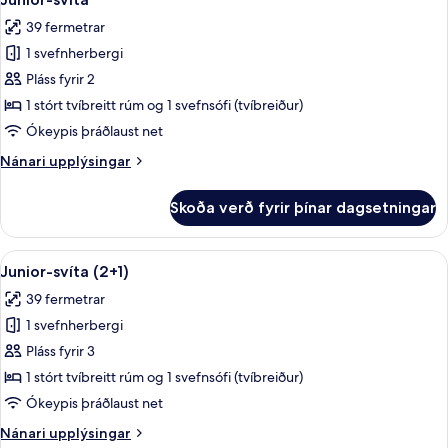
allar
39 fermetrar
myndir
1 svefnherbergi
fyrir
Junior-
Pláss fyrir 2
svíta
1 stórt tvíbreitt rúm og 1 svefnsófi (tvíbreiður)
Ókeypis þráðlaust net
Nánari
Nánari upplýsingar
upplýsingar
fyrir
Skoða verð fyrir þínar dagsetningar
Junior-
svíta
Skoða
Míníbar, öryggishólf í herbergi, skrifb
10
Junior-svíta (2+1)
allar
39 fermetrar
myndir
1 svefnherbergi
fyrir
Junior-
Pláss fyrir 3
svíta
1 stórt tvíbreitt rúm og 1 svefnsófi (tvíbreiður)
(2+1)
Ókeypis þráðlaust net
Nánari
Nánari upplýsingar