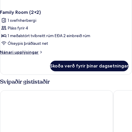
Family Room (2+2)
1 svefnherbergi
Pláss fyrir 4
1 meðalstórt tvíbreitt rúm EÐA 2 einbreið rúm
Ókeypis þráðlaust net
Nánari
Nánari upplýsingar
upplýsingar
fyrir
Skoða verð fyrir þínar dagsetningar
Family
Room
(2+2)
Svipaðir gististaðir
Alvear Palace Hotel
Alvear A