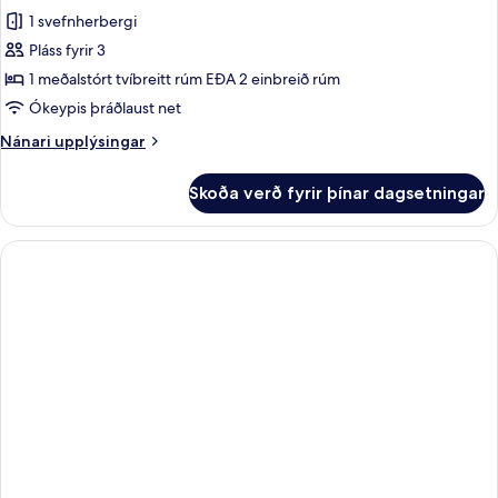
1 svefnherbergi
Pláss fyrir 3
1 meðalstórt tvíbreitt rúm EÐA 2 einbreið rúm
Ókeypis þráðlaust net
Nánari
Nánari upplýsingar
upplýsingar
fyrir
Skoða verð fyrir þínar dagsetningar
Family
Room
(2+1)