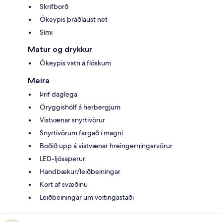
Skrifborð
Ókeypis þráðlaust net
Sími
Matur og drykkur
Ókeypis vatn á flöskum
Meira
Þrif daglega
Öryggishólf á herbergjum
Vistvænar snyrtivörur
Snyrtivörum fargað í magni
Boðið upp á vistvænar hreingerningarvörur
LED-ljósaperur
Handbækur/leiðbeiningar
Kort af svæðinu
Leiðbeiningar um veitingastaði