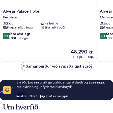
Alvear
Alvear
Alvear Palace Hotel
Alvear
Palace
Art
Recoleta
Microce
Hotel
Hotel
Laug
Heilsulind
Laug
Recoleta
Microce
Flugvallarflutningur
Bílastæði í boði
Flugva
9.6
9.4
Stórkostlegt
Stó
9,6
9,4
af
af
1.001 umsögn
1.00
10,
10,
Stórkostlegt,
Stórkost
Verðið
48.290 kr.
1.001
1.003
er
umsögn
umsagni
31. ágú. - 1. sep.
48.290 kr.
Samanburður við svipaða gististaði
Skráðu þig inn til að sjá gjaldgenga afslætti og ávinninga.
Meiri ávinningur fyrir meiri ævintýri!
Innskrá
Skráðu þig, það er ókeypis
Um hverfið