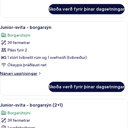
upplýsingar
fyrir
Skoða verð fyrir þínar dagsetningar
Junior-
svíta
(2+1)
Skoða
Míníbar, öryggishólf í herbergi, skrifb
10
Junior-svíta - borgarsýn
allar
Borgarútsýni
myndir
39 fermetrar
fyrir
Junior-
Pláss fyrir 2
svíta
1 stórt tvíbreitt rúm og 1 svefnsófi (tvíbreiður)
-
Ókeypis þráðlaust net
borgarsýn
Nánari
Nánari upplýsingar
upplýsingar
fyrir
Skoða verð fyrir þínar dagsetningar
Junior-
svíta
-
Skoða
Míníbar, öryggishólf í herbergi, skrifb
10
borgarsýn
Junior-svíta - borgarsýn (2+1)
allar
Borgarútsýni
myndir
39 fermetrar
fyrir
1 svefnherbergi