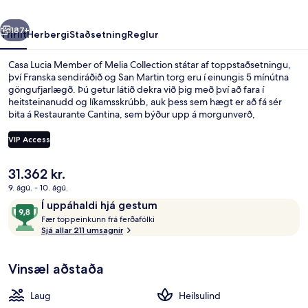
Collection
rra
Næsta
187+
Yfirlit
Herbergi
Staðsetning
Reglur
Casa Lucia Member of Melia Collection státar af toppstaðsetningu,
því Franska sendiráðið og San Martin torg eru í einungis 5 mínútna
göngufjarlægð. Þú getur látið dekra við þig með því að fara í
heitsteinanudd og líkamsskrúbb, auk þess sem hægt er að fá sér
bita á Restaurante Cantina, sem býður upp á morgunverð,
hádegisverð og kvöldverð. Sérhæfing staðarins er argentísk
matargerðarlist. Innilaug, bar/setustofa og líkamsræktarstöð eru
VIP Access
meðal annarra þæginda á þessu hóteli fyrir vandláta. Aðrir gestir
hafa sérstaklega sagt að hjálpsamt starfsfólk sé meðal helstu kosta
Núverandi
31.362 kr.
gististaðarins. Það er ekki langt að fara til að komast í
Matur og drykkur
verð
almenningssamgöngur: San Martin lestarstöðin er í 5 mínútna
9. ágú. - 10. ágú.
er
göngufjarlægð og Retiro San Martín-stöðin í 11 mínútna.
Umsagnir
9,8
Í uppáhaldi hjá gestum
31.362 kr.
F
af
Fær toppeinkunn frá ferðafólki
æ
Sjá allar 211 umsagnir
10,
r
Í
uppáhaldi
Vinsæl aðstaða
t
hjá
o
gestum
p
Laug
Heilsulind
p