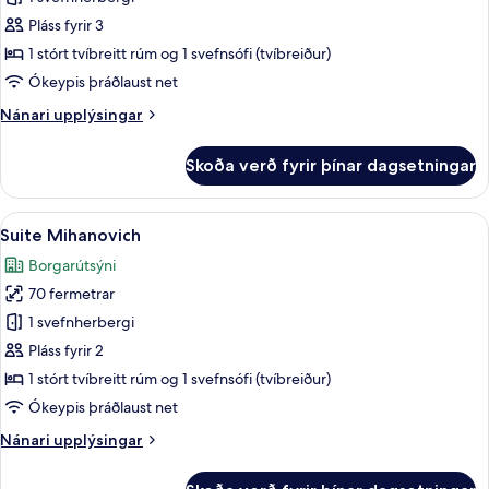
Lucia
Pláss fyrir 3
Suite
1 stórt tvíbreitt rúm og 1 svefnsófi (tvíbreiður)
(2+1)
Ókeypis þráðlaust net
Nánari
Nánari upplýsingar
upplýsingar
fyrir
Skoða verð fyrir þínar dagsetningar
Casa
Lucia
Suite
Skoða
42-tommu snjallsjónvarp með kapalrás
15
(2+1)
Suite Mihanovich
allar
Borgarútsýni
myndir
70 fermetrar
fyrir
Suite
1 svefnherbergi
Mihanovich
Pláss fyrir 2
1 stórt tvíbreitt rúm og 1 svefnsófi (tvíbreiður)
Ókeypis þráðlaust net
Nánari
Nánari upplýsingar
upplýsingar
fyrir