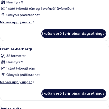
el
Pláss fyrir 3
Abrazo
1 stórt tvíbreitt rúm og 1 svefnsófi (tvíbreiður)
(2+1)
Ókeypis þráðlaust net
Nánari
Nánari upplýsingar
upplýsingar
fyrir
Skoða verð fyrir þínar dagsetningar
Suite
el
Abrazo
Skoða
Míníbar, öryggishólf í herbergi, skrifb
13
(2+1)
Premier-herbergi
allar
32 fermetrar
myndir
Pláss fyrir 2
fyrir
Premier-
1 stórt tvíbreitt rúm
herbergi
Ókeypis þráðlaust net
Nánari
Nánari upplýsingar
upplýsingar
fyrir
Skoða verð fyrir þínar dagsetningar
Premier-
herbergi
Skoða
Míníbar, öryggishólf í herbergi, skrifb
10
Junior-svíta