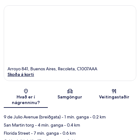
Arroyo 841, Buenos Aires, Recoleta, C1007AAA
Skoða á korti
Kort
Hvað er í
Samgöngur
Veitingastaðir
nágrenninu?
9 de Julio Avenue (breiðgata)
- 1 mín. ganga
- 0.2 km
San Martin torg
- 4 mín. ganga
- 0.4 km
Florida Street
- 7 mín. ganga
- 0.6 km