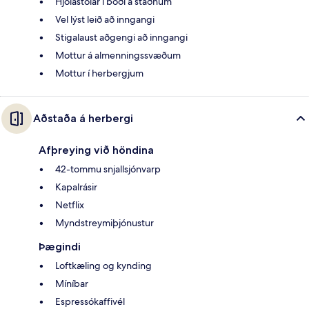
Hjólastólar í boði á staðnum
Vel lýst leið að inngangi
Stigalaust aðgengi að inngangi
Mottur á almenningssvæðum
Mottur í herbergjum
Aðstaða á herbergi
Afþreying við höndina
42-tommu snjallsjónvarp
Kapalrásir
Netflix
Myndstreymiþjónustur
Þægindi
Loftkæling og kynding
Míníbar
Espressókaffivél