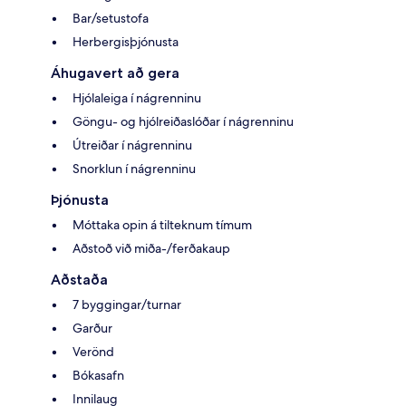
Bar/setustofa
Herbergisþjónusta
Áhugavert að gera
Hjólaleiga í nágrenninu
Göngu- og hjólreiðaslóðar í nágrenninu
Útreiðar í nágrenninu
Snorklun í nágrenninu
Þjónusta
Móttaka opin á tilteknum tímum
Aðstoð við miða-/ferðakaup
Aðstaða
7 byggingar/turnar
Garður
Verönd
Bókasafn
Innilaug