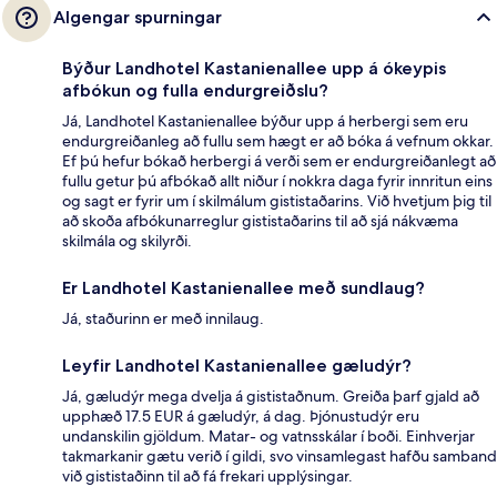
Algengar spurningar
Býður Landhotel Kastanienallee upp á ókeypis
afbókun og fulla endurgreiðslu?
Já, Landhotel Kastanienallee býður upp á herbergi sem eru
endurgreiðanleg að fullu sem hægt er að bóka á vefnum okkar.
Ef þú hefur bókað herbergi á verði sem er endurgreiðanlegt að
fullu getur þú afbókað allt niður í nokkra daga fyrir innritun eins
og sagt er fyrir um í skilmálum gististaðarins. Við hvetjum þig til
að skoða afbókunarreglur gististaðarins til að sjá nákvæma
skilmála og skilyrði.
Er Landhotel Kastanienallee með sundlaug?
Já, staðurinn er með innilaug.
Leyfir Landhotel Kastanienallee gæludýr?
Já, gæludýr mega dvelja á gististaðnum. Greiða þarf gjald að
upphæð 17.5 EUR á gæludýr, á dag. Þjónustudýr eru
undanskilin gjöldum. Matar- og vatnsskálar í boði. Einhverjar
takmarkanir gætu verið í gildi, svo vinsamlegast hafðu samband
við gististaðinn til að fá frekari upplýsingar.