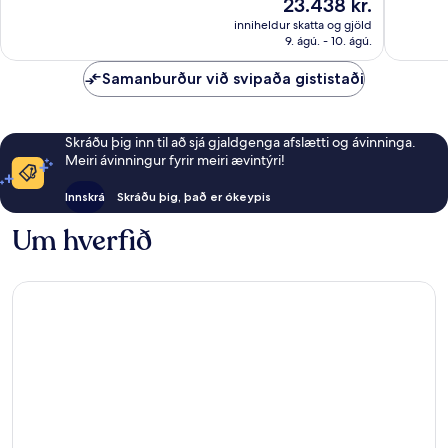
Verðið
23.438 kr.
gott,
504
er
495
umsagni
inniheldur skatta og gjöld
23.438 kr.
umsagnir
9. ágú. - 10. ágú.
Samanburður við svipaða gististaði
Skráðu þig inn til að sjá gjaldgenga afslætti og ávinninga.
Meiri ávinningur fyrir meiri ævintýri!
Innskrá
Skráðu þig, það er ókeypis
Um hverfið