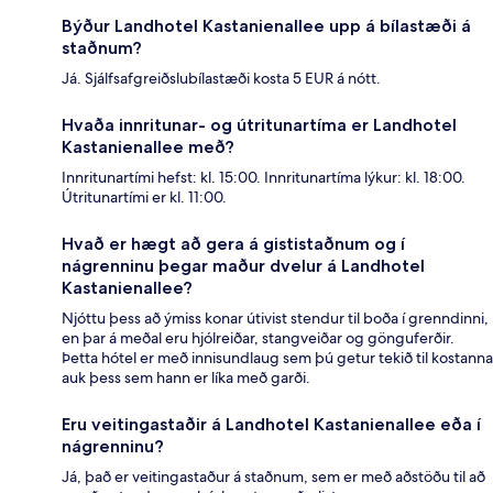
Býður Landhotel Kastanienallee upp á bílastæði á
staðnum?
Já. Sjálfsafgreiðslubílastæði kosta 5 EUR á nótt.
Hvaða innritunar- og útritunartíma er Landhotel
Kastanienallee með?
Innritunartími hefst: kl. 15:00. Innritunartíma lýkur: kl. 18:00.
Útritunartími er kl. 11:00.
Hvað er hægt að gera á gististaðnum og í
nágrenninu þegar maður dvelur á Landhotel
Kastanienallee?
Njóttu þess að ýmiss konar útivist stendur til boða í grenndinni,
en þar á meðal eru hjólreiðar, stangveiðar og gönguferðir.
Þetta hótel er með innisundlaug sem þú getur tekið til kostanna
auk þess sem hann er líka með garði.
Eru veitingastaðir á Landhotel Kastanienallee eða í
nágrenninu?
Já, það er veitingastaður á staðnum, sem er með aðstöðu til að