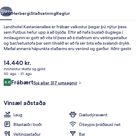
rra
Næsta
89+
Yfirlit
Herbergi
Staðsetning
Reglur
Landhotel Kastanienallee er frábær valkostur þegar þú nýtur þess
sem Putbus hefur upp á að bjóða. Eftir að hafa buslað duglega í
innilauginni er gott að vita til þess að á staðnum eru veitingastaður
og bar/setustofa þar sem tilvalið er að fá sér bita eða svalandi drykk.
Meðal annarra hápunkta staðarins eru verönd og garður. Aðrir gestir
hafa sagt að hjálpsamt starfsfólk sé meðal helstu kosta gististaðarins.
Núverandi
14.440 kr.
verð
inniheldur skatta og gjöld
er
30. ágú. - 31. ágú.
Útsýni frá gististað
14.440 kr.
Umsagnir
Frábært
8,8
Sjá allar 317 umsagnir
8,8 af 10
Vinsæl aðstaða
Laug
Gæludýravænt
Bílastæði í boði
Ókeypis þráðlaust net
Veitingastaður
Bar