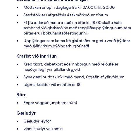
Móttakan er opin daglega frá kl. 07:00 til kl. 20:00
Starfsfólk er í afgreiðslu á takmörkuðum tímum
Ef þú ætlar að mæta á staðinn eftir kl. 18:00 skaltu hafa
samband við gististaðinn með tengiliðaupplýsingunum sem
birtar eru í bókunarstaðfestingunni.
Upplýsingar sem koma frá gististaðnum gætu verið þýddar
með sjálfvirkum þýðingarhugbúnaði
Krafist við innritun
Kreditkort, debetkort eða innborgun með reiðufé er
nauðsynleg fyrir tilfallandi gjöld
Sýna gæti þurft skilríki með mynd, útgefin af yfirvöldum
Lágmarksaldur við innritun er 18
Börn
Engar vöggur (ungbarnarúm)
Gæludýr
Gæludýr leyfð*
Þjónustudýr velkomin