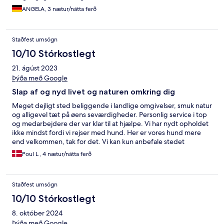
ANGELA, 3 nætur/nátta ferð
Staðfest umsögn
10/10 Stórkostlegt
21. ágúst 2023
Þýða með Google
Slap af og nyd livet og naturen omkring dig
Meget dejligt sted beliggende i landlige omgivelser, smuk natur
og alligevel tæt på øens seværdigheder. Personlig service i top
og medarbejdere der var klar til at hjælpe. Vi har nydt opholdet
ikke mindst fordi vi rejser med hund. Her er vores hund mere
end velkommen, tak for det. Vi kan kun anbefale stedet
Poul L., 4 nætur/nátta ferð
Staðfest umsögn
10/10 Stórkostlegt
8. október 2024
Þýða með Google