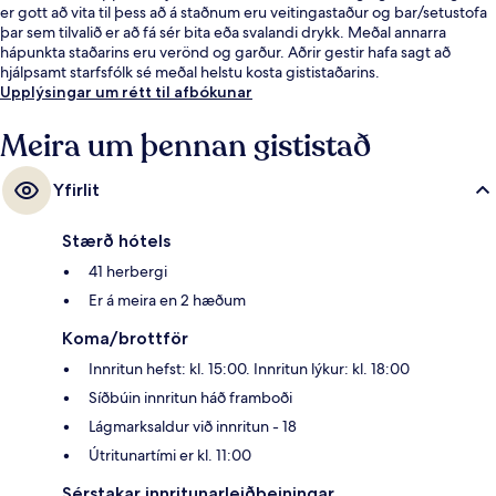
er gott að vita til þess að á staðnum eru veitingastaður og bar/setustofa
þar sem tilvalið er að fá sér bita eða svalandi drykk. Meðal annarra
hápunkta staðarins eru verönd og garður. Aðrir gestir hafa sagt að
hjálpsamt starfsfólk sé meðal helstu kosta gististaðarins.
Upplýsingar um rétt til afbókunar
Meira um þennan gististað
Yfirlit
Stærð hótels
41 herbergi
Er á meira en 2 hæðum
Koma/brottför
Innritun hefst: kl. 15:00. Innritun lýkur: kl. 18:00
Síðbúin innritun háð framboði
Lágmarksaldur við innritun - 18
Útritunartími er kl. 11:00
Sérstakar innritunarleiðbeiningar