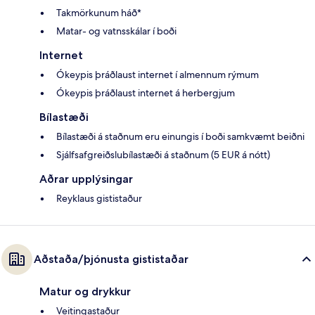
Takmörkunum háð*
Matar- og vatnsskálar í boði
Internet
Ókeypis þráðlaust internet í almennum rýmum
Ókeypis þráðlaust internet á herbergjum
Bílastæði
Bílastæði á staðnum eru einungis í boði samkvæmt beiðni
Sjálfsafgreiðslubílastæði á staðnum (5 EUR á nótt)
Aðrar upplýsingar
Reyklaus gististaður
Aðstaða/þjónusta gististaðar
Matur og drykkur
Veitingastaður