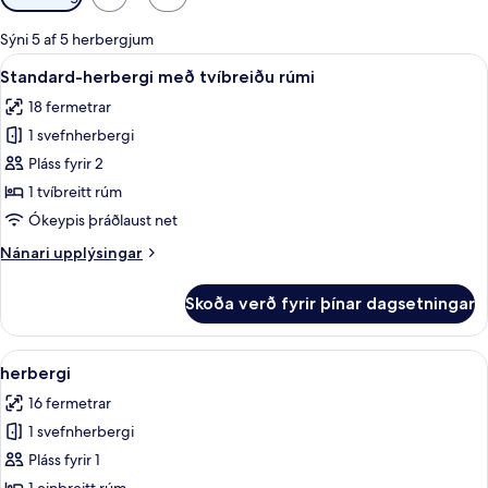
í
boði
Sýni 5 af 5 herbergjum
fyrir
Skoða
Sjónvarp, hituð gólf
8
Standard-herbergi með tvíbreiðu rúmi
herbergi
allar
18 fermetrar
myndir
1 svefnherbergi
fyrir
Standard-
Pláss fyrir 2
herbergi
1 tvíbreitt rúm
með
Ókeypis þráðlaust net
tvíbreiðu
Nánari
Nánari upplýsingar
rúmi
upplýsingar
fyrir
Skoða verð fyrir þínar dagsetningar
Standard-
herbergi
með
Skoða
Öryggishólf í herbergi, skrifborð, óke
5
tvíbreiðu
herbergi
allar
rúmi
16 fermetrar
myndir
1 svefnherbergi
fyrir
herbergi
Pláss fyrir 1