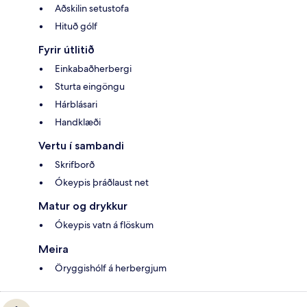
Aðskilin setustofa
Hituð gólf
Fyrir útlitið
Einkabaðherbergi
Sturta eingöngu
Hárblásari
Handklæði
Vertu í sambandi
Skrifborð
Ókeypis þráðlaust net
Matur og drykkur
Ókeypis vatn á flöskum
Meira
Öryggishólf á herbergjum