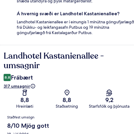
snæða utandyra og þýsk matargerðarlist.
Á hvernig svæði er Landhotel Kastanienallee?
Landhotel Kastanienallee er í einungis 1 mínútna göngufjarlægð
frá Dúkku- og leikfangasafn Putbus og 19 mínútna
göngufjarlægð frá Kastalagarður Putbus.
Landhotel Kastanienallee -
Umsagnir
umsagnir
Frábært
8,8
317 umsagnir
8,8
8,8
9,2
Hreinlæti
Staðsetning
Starfsfólk og þjónusta
Umsagnir
Staðfest umsögn
8/10 Mjög gott