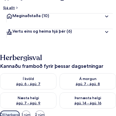
Sjá allt
Meginaðstaða
(10)
Vertu eins og heima hjá þér
(6)
Herbergisval
Kannaðu framboð fyrir þessar dagsetningar
Athuga framboð í kvöld ágú. 6 - ágú. 7
Athuga framboð á morgun ágú.
Í kvöld
Á morgun
ágú. 6 - ágú. 7
ágú. 7 - ágú. 8
Athuga framboð næstu helgi ágú. 7 - ágú. 9
Athuga framboð þarnæstu helgi
Næsta helgi
Þarnæsta helgi
ágú. 7 - ágú. 9
ágú. 14 - ágú. 16
Síur
Öll herbergi
1 rúm
2 rúm