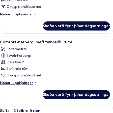
1 einbreitt rúm
Ókeypis þráðlaust net
Nánari
Nánari upplýsingar
upplýsingar
fyrir
Skoða verð fyrir þínar dagsetningar
herbergi
Skoða
Comfort-herbergi með tvíbreiðu rúmi |
11
Comfort-herbergi með tvíbreiðu rúmi
allar
35 fermetrar
myndir
1 svefnherbergi
fyrir
Comfort-
Pláss fyrir 2
herbergi
1 tvíbreitt rúm
með
Ókeypis þráðlaust net
tvíbreiðu
Nánari
Nánari upplýsingar
rúmi
upplýsingar
fyrir
Skoða verð fyrir þínar dagsetningar
Comfort-
herbergi
með
Skoða
Svíta - 2 tvíbreið rúm | Öryggishólf í 
5
tvíbreiðu
Svíta - 2 tvíbreið rúm