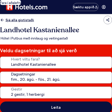
Fara í aðalefni
Sæktu appið
Sjá alla gististaði
Landhotel Kastanienallee
Hótel í Putbus með innilaug og veitingastað
Veldu dagsetningar til að sjá verð
Hvert viltu fara?
Dagsetningar
Gestir
Leita