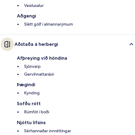
Veislusalur
Aðgengi
Slétt gólf í almannarýmum
Aðstaða á herbergi
Afþreying við höndina
Sjónvarp
Gervihnattarásir
Þægindi
Kynding
Sofðu rótt
Rúmföt í boði
Njóttu lífsins
Sérhannaðar innréttingar