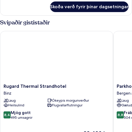
verönd
fyrir
Skoða verð fyrir þínar dagsetningar
Herbergi
(Cottage)
með
tvíbreiðu
Svipaðir gististaðir
rúmi
-
Rugard Thermal Strandhotel
Parkhote
verönd
(Cottage)
Rugard
Parkhote
Rugard Thermal Strandhotel
Parkho
Thermal
Rügen
Binz
Bergen 
Strandhotel
Bergen
Laug
Ókeypis morgunverður
Laug
Binz
auf
Heilsulind
Flugvallarflutningur
Gælud
Ruegen
8.4
8.8
Mjög gott
Frá
8,4
8,8
af
af
495 umsagnir
504 
10,
10,
Mjög
Frábært