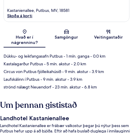
Kastanienallee, Putbus, MV, 18581
Skoða á korti
Kort
Hvað er í
Samgöngur
Veitingastaðir
nágrenninu?
Dúkku- og leikfangasafn Putbus
- 1 mín. ganga
- 0.0 km
Kastalagarður Putbus
- 5 mín. akstur
- 2.0 km
Circus von Putbus fjölleikahúsið
- 9 mín. akstur
- 3.9 km
Laufskálinn í Putbus
- 9 mín. akstur
- 3.9 km
strönd nálægt Neuendorf
- 23 mín. akstur
- 6.8 km
Um þennan gististað
Landhotel Kastanienallee
Landhotel Kastanienallee er frábær valkostur þegar þú nýtur þess sem
Putbus hefur upp á að bjóða. Eftir að hafa buslað duglega í innilauginni