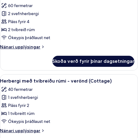
allar
rúmi
60 fermetrar
myndir
2 svefnherbergi
fyrir
Svíta
Pláss fyrir 4
-
2 tvíbreið rúm
2
Ókeypis þráðlaust net
tvíbreið
Nánari
Nánari upplýsingar
rúm
upplýsingar
fyrir
Skoða verð fyrir þínar dagsetningar
Svíta
-
2
Skoða
Herbergi með tvíbreiðu rúmi - verönd (
12
tvíbreið
Herbergi með tvíbreiðu rúmi - verönd (Cottage)
allar
rúm
40 fermetrar
myndir
1 svefnherbergi
fyrir
Herbergi
Pláss fyrir 2
með
1 tvíbreitt rúm
tvíbreiðu
Ókeypis þráðlaust net
rúmi
Nánari
Nánari upplýsingar
-
upplýsingar