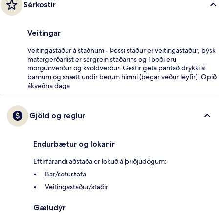
Sérkostir
Veitingar
Veitingastaður á staðnum - Þessi staður er veitingastaður, þýsk
matargerðarlist er sérgrein staðarins og í boði eru
morgunverður og kvöldverður. Gestir geta pantað drykki á
barnum og snætt undir berum himni (þegar veður leyfir). Opið
ákveðna daga
Gjöld og reglur
Endurbætur og lokanir
Eftirfarandi aðstaða er lokuð á þriðjudögum:
Bar/setustofa
Veitingastaður/staðir
Gæludýr