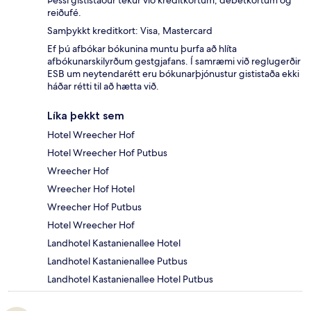
Þessi gististaður tekur við kreditkortum, debetkortum og
reiðufé.
Samþykkt kreditkort: Visa, Mastercard
Ef þú afbókar bókunina muntu þurfa að hlíta
afbókunarskilyrðum gestgjafans. Í samræmi við reglugerðir
ESB um neytendarétt eru bókunarþjónustur gististaða ekki
háðar rétti til að hætta við.
Líka þekkt sem
Hotel Wreecher Hof
Hotel Wreecher Hof Putbus
Wreecher Hof
Wreecher Hof Hotel
Wreecher Hof Putbus
Hotel Wreecher Hof
Landhotel Kastanienallee Hotel
Landhotel Kastanienallee Putbus
Landhotel Kastanienallee Hotel Putbus