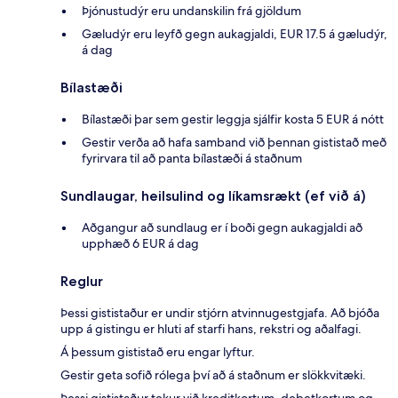
Þjónustudýr eru undanskilin frá gjöldum
Gæludýr eru leyfð gegn aukagjaldi, EUR 17.5 á gæludýr,
á dag
Bílastæði
Bílastæði þar sem gestir leggja sjálfir kosta 5 EUR á nótt
Gestir verða að hafa samband við þennan gististað með
fyrirvara til að panta bílastæði á staðnum
Sundlaugar, heilsulind og líkamsrækt (ef við á)
Aðgangur að sundlaug er í boði gegn aukagjaldi að
upphæð 6 EUR á dag
Reglur
Þessi gististaður er undir stjórn atvinnugestgjafa. Að bjóða
upp á gistingu er hluti af starfi hans, rekstri og aðalfagi.
Á þessum gististað eru engar lyftur.
Gestir geta sofið rólega því að á staðnum er slökkvitæki.