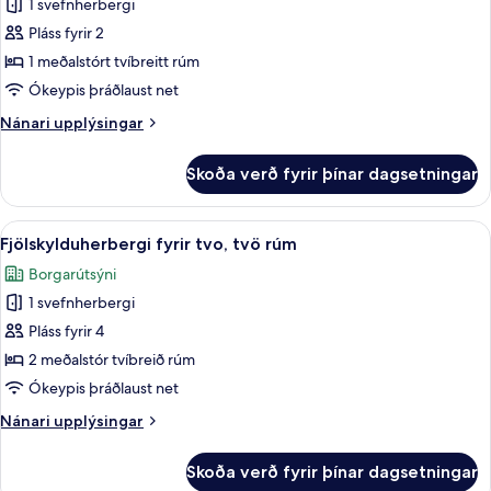
1 svefnherbergi
herbergi
með
Pláss fyrir 2
tvíbreiðu
1 meðalstórt tvíbreitt rúm
rúmi
Ókeypis þráðlaust net
-
Nánari
Nánari upplýsingar
1
upplýsingar
meðalstórt
fyrir
Skoða verð fyrir þínar dagsetningar
Deluxe-
tvíbreitt
herbergi
rúm
með
Skoða
Fjölskylduherbergi fyrir tvo, tvö rúm 
5
tvíbreiðu
Fjölskylduherbergi fyrir tvo, tvö rúm
allar
rúmi
Borgarútsýni
-
myndir
1
1 svefnherbergi
fyrir
meðalstórt
Fjölskylduherbergi
Pláss fyrir 4
tvíbreitt
fyrir
rúm
2 meðalstór tvíbreið rúm
tvo,
Ókeypis þráðlaust net
tvö
Nánari
Nánari upplýsingar
rúm
upplýsingar
fyrir
Skoða verð fyrir þínar dagsetningar
Fjölskylduherbergi