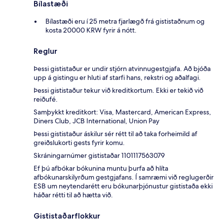
Bílastæði
Bílastæði eru í 25 metra fjarlægð frá gististaðnum og
kosta 20000 KRW fyrir á nótt.
Reglur
Þessi gististaður er undir stjórn atvinnugestgjafa. Að bjóða
upp á gistingu er hluti af starfi hans, rekstri og aðalfagi.
Þessi gististaður tekur við kreditkortum. Ekki er tekið við
reiðufé.
Samþykkt kreditkort: Visa, Mastercard, American Express,
Diners Club, JCB International, Union Pay
Þessi gististaður áskilur sér rétt til að taka forheimild af
greiðslukorti gests fyrir komu.
Skráningarnúmer gististaðar 1101117563079
Ef þú afbókar bókunina muntu þurfa að hlíta
afbókunarskilyrðum gestgjafans. Í samræmi við reglugerðir
ESB um neytendarétt eru bókunarþjónustur gististaða ekki
háðar rétti til að hætta við.
Gististaðarflokkur