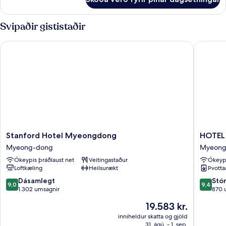
Deluxe
Double
Room
Svipaðir gististaðir
Stanford Hotel Myeongdong
HOTEL
Stanford
HOTEL
Stanford Hotel Myeongdong
HOTE
Hotel
MYEON
Myeong-dong
Myeong
Myeongdong
Myeong
Ókeypis þráðlaust net
Veitingastaður
Ókeypi
Myeong-
dong
Loftkæling
Heilsurækt
Þvotta
dong
9.0
9.4
Dásamlegt
Stó
9,0
9,4
af
af
1.302 umsagnir
870 
10,
10,
Verðið
19.583 kr.
Dásamlegt,
Stórkost
er
1.302
870
inniheldur skatta og gjöld
19.583 kr.
31. ágú. - 1. sep.
umsagnir
umsagni