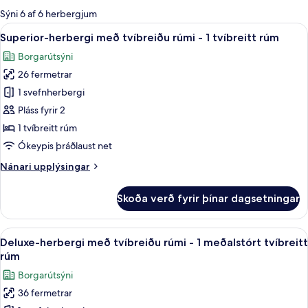
boði
Sýni 6 af 6 herbergjum
fyrir
Skoða
Superior-herbergi með tvíbreiðu rúmi -
6
Superior-herbergi með tvíbreiðu rúmi - 1 tvíbreitt rúm
herbergi
allar
Borgarútsýni
myndir
26 fermetrar
fyrir
Superior-
1 svefnherbergi
herbergi
Pláss fyrir 2
með
1 tvíbreitt rúm
tvíbreiðu
Ókeypis þráðlaust net
rúmi
Nánari
Nánari upplýsingar
-
upplýsingar
1
fyrir
Skoða verð fyrir þínar dagsetningar
tvíbreitt
Superior-
herbergi
rúm
með
Skoða
Deluxe-herbergi með tvíbreiðu rúmi - 1
4
tvíbreiðu
Deluxe-herbergi með tvíbreiðu rúmi - 1 meðalstórt tvíbreitt
allar
rúmi
rúm
-
myndir
Borgarútsýni
1
fyrir
tvíbreitt
36 fermetrar
Deluxe-
rúm