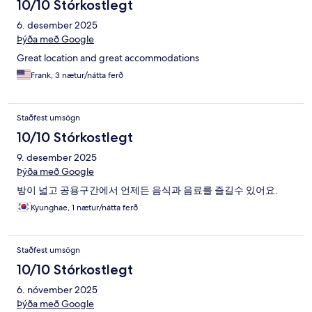
10/10 Stórkostlegt
6. desember 2025
Þýða með Google
Great location and great accommodations
Frank, 3 nætur/nátta ferð
Staðfest umsögn
10/10 Stórkostlegt
9. desember 2025
Þýða með Google
방이 넓고 공용구간에서 언제든 음식과 음료를 즐길수 있어요.
Kyunghae, 1 nætur/nátta ferð
Staðfest umsögn
10/10 Stórkostlegt
6. nóvember 2025
Þýða með Google