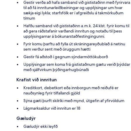
Gestir verða að hafa samband við gististaðinn með fyrirvara
til að fá innritunarleiðbeiningar og upplýsingar um hvar
sækja eigi lykla; starfsfólk er í afgreiðslu á takmörkuðum
tímum
Hafðu samband við gististaðinn a.m.k. 24 klst. fyrir komu til
að gera ráðstafanir varðandi innritun og notaðu til þess
upplýsingarnar á bókunarstaðfestingingunni.
Fyrir komu þarftu að fylla út skráningareyðublað á netinu
sem verður sent með öruggum hætti
Gestir fá aðstoð í gegnum sýndarmóttökuborð
Upplýsingar sem koma frá gististaðnum gætu verið þýddar
með sjálfvirkum þýðingarhugbúnaði
Krafist við innritun
Kreditkort, debetkort eða innborgun með reiðufé er
nauðsynleg fyrir tilfallandi gjöld
Sýna gæti þurft skilríki með mynd, útgefin af yfirvöldum
Lágmarksaldur við innritun er 18
Gæludýr
Gæludýr ekki leyfð