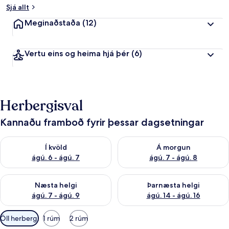
Sjá allt
Meginaðstaða
(12)
Vertu eins og heima hjá þér
(6)
Herbergisval
Kannaðu framboð fyrir þessar dagsetningar
Athuga framboð í kvöld ágú. 6 - ágú. 7
Athuga framboð á morgun ágú.
Í kvöld
Á morgun
ágú. 6 - ágú. 7
ágú. 7 - ágú. 8
Athuga framboð næstu helgi ágú. 7 - ágú. 9
Athuga framboð þarnæstu helgi
Næsta helgi
Þarnæsta helgi
ágú. 7 - ágú. 9
ágú. 14 - ágú. 16
Síur
Öll herbergi
1 rúm
2 rúm
í