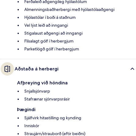
Ferðaleið aðgengileg hjólastólum
Almenningsbaðherbergi með hjólastólaaðgengi
Hjólastólar í boði á staðnum
Vel lýst leið að inngangi
Stigalaust aðgengi að inngangi
Flísalagt gólf í herbergjum
Parketlögð gólf í herbergjum
Aðstaða á herbergi
Afþreying við höndina
Snjallsjónvarp
Stafrænar sjónvarpsrásir
Þægindi
Sjálfvirk hitastilling og kynding
Inniskór
Straujárn/strauborð (eftir beiðni)