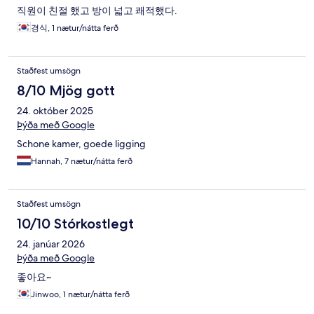
직원이 친절 했고 방이 넓고 쾌적했다.
경식, 1 nætur/nátta ferð
Staðfest umsögn
8/10 Mjög gott
24. október 2025
Þýða með Google
Schone kamer, goede ligging
Hannah, 7 nætur/nátta ferð
Staðfest umsögn
10/10 Stórkostlegt
24. janúar 2026
Þýða með Google
좋아요~
Jinwoo, 1 nætur/nátta ferð