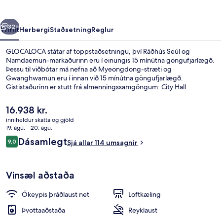
rra
Næsta
32+
Yfirlit
Herbergi
Staðsetning
Reglur
GLOCALOCA státar af toppstaðsetningu, því Ráðhús Seúl og
Namdaemun-markaðurinn eru í einungis 15 mínútna göngufjarlægð.
Þessu til viðbótar má nefna að Myeongdong-stræti og
Gwanghwamun eru í innan við 15 mínútna göngufjarlægð.
Gististaðurinn er stutt frá almenningssamgöngum: City Hall
lestarstöðin er í 3 mínútna göngufjarlægð og Gwanghwamun
lestarstöðin í 5 mínútna.
Núverandi
16.938 kr.
verð
inniheldur skatta og gjöld
er
19. ágú. - 20. ágú.
Ísskápur, örbylgjuofn, uppþvottavél, b
16.938 kr.
Umsagnir
Dásamlegt
9,0
Sjá allar 114 umsagnir
9,0 af 10
Vinsæl aðstaða
Ókeypis þráðlaust net
Loftkæling
Þvottaaðstaða
Reyklaust