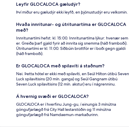
Leyfir GLOCALOCA gæludýr?
Því miður eru gæludýr ekki leyfð, en þjónustudýr eru velkomin.
Hvaða innritunar- og útritunartíma er GLOCALOCA
með?
Innritunartími hefst: kl. 15:00. Innritunartíma lýkur: hvenær sem
er. Greiða þarf gjald fyrir að innrita sig snemma (háð framboði).
Útritunartími er kl. 11:00. Síðbúin brottför er í boði gegn gjaldi
(háð framboði).
Er GLOCALOCA með spilavíti á staðnum?
Nei. Þetta hótel er ekki með spilavíti, en Seúl Hilton útibú Seven
Luck spilavítisins (20 mín. ganga) og Seúl Gangnam útibú
Seven Luck spilavítisins (12 mín. akstur) eru í nágrenninu.
Á hvernig svæði er GLOCALOCA?
GLOCALOCA er í hverfinu Jung-gu, í einungis 3 mínútna
göngufjarlægð frá City Hall lestarstöðin og 11 mínútna
göngufjarlægð frá Namdaemun-markaðurinn.