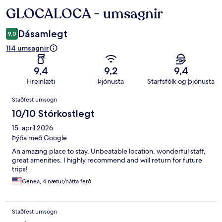
GLOCALOCA - umsagnir
Umsagnir
Dásamlegt
9,0
114 umsagnir
9,4
9,2
9,4
Hreinlæti
Þjónusta
Starfsfólk og þjónusta
Umsagnir
Staðfest umsögn
10/10 Stórkostlegt
15. apríl 2026
Þýða með Google
An amazing place to stay. Unbeatable location, wonderful staff,
great amenities. I highly recommend and will return for future
trips!
Genea, 4 nætur/nátta ferð
Staðfest umsögn