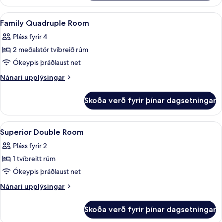
fyrir
tvo,
Skoða
Rúmföt af bestu gerð, dúnsængur, skri
11
tvö
Family Quadruple Room
allar
rúm
Pláss fyrir 4
myndir
2 meðalstór tvíbreið rúm
fyrir
Family
Ókeypis þráðlaust net
Quadruple
Nánari
Nánari upplýsingar
Room
upplýsingar
fyrir
Skoða verð fyrir þínar dagsetningar
Family
Quadruple
Room
Skoða
Rúmföt af bestu gerð, dúnsængur, skri
5
Superior Double Room
allar
Pláss fyrir 2
myndir
1 tvíbreitt rúm
fyrir
Superior
Ókeypis þráðlaust net
Double
Nánari
Nánari upplýsingar
Room
upplýsingar
fyrir
Skoða verð fyrir þínar dagsetningar
Superior
Double