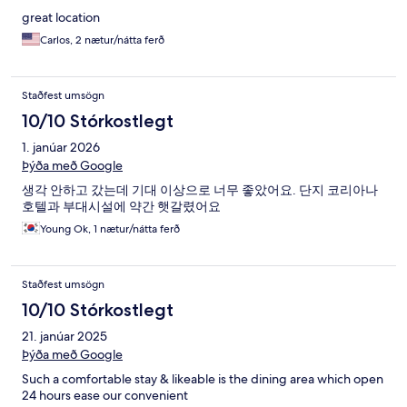
great location
Carlos, 2 nætur/nátta ferð
Staðfest umsögn
10/10 Stórkostlegt
1. janúar 2026
Þýða með Google
생각 안하고 갔는데 기대 이상으로 너무 좋았어요. 단지 코리아나
호텔과 부대시설에 약간 햇갈렸어요
Young Ok, 1 nætur/nátta ferð
Staðfest umsögn
10/10 Stórkostlegt
21. janúar 2025
Þýða með Google
Such a comfortable stay & likeable is the dining area which open
24 hours ease our convenient