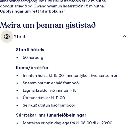
almenningssamgöngum: City Hall lestarstöðin er í 3 mínútna
göngufjarlægð og Gwanghwamun lestarstöðin í 5 mínútna.
Upplýsingar um rétt til afbókunar
Meira um þennan gististað
Yfirlit
Stærð hótels
50 herbergi
Koma/brottför
Innritun hefst: kl. 15:00. Innritun lýkur: hvenær sem er
Snemminnritun er háð framboði
Lágmarksaldur við innritun - 18
Útritunartími er kl. 11:00
Seinkuð útritun háð framboði
Sérstakar innritunarleiðbeiningar
Móttakan er opin daglega frá kl. 08:00 til kl. 23:00