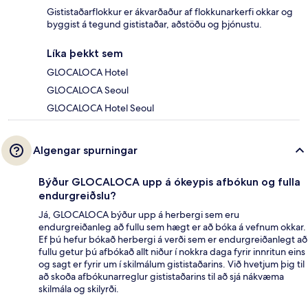
Gististaðarflokkur er ákvarðaður af flokkunarkerfi okkar og
byggist á tegund gististaðar, aðstöðu og þjónustu.
Líka þekkt sem
GLOCALOCA Hotel
GLOCALOCA Seoul
GLOCALOCA Hotel Seoul
Algengar spurningar
Býður GLOCALOCA upp á ókeypis afbókun og fulla
endurgreiðslu?
Já, GLOCALOCA býður upp á herbergi sem eru
endurgreiðanleg að fullu sem hægt er að bóka á vefnum okkar.
Ef þú hefur bókað herbergi á verði sem er endurgreiðanlegt að
fullu getur þú afbókað allt niður í nokkra daga fyrir innritun eins
og sagt er fyrir um í skilmálum gististaðarins. Við hvetjum þig til
að skoða afbókunarreglur gististaðarins til að sjá nákvæma
skilmála og skilyrði.