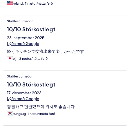
roland, 7 nætur/nátta ferð
Staðfest umsögn
10/10 Stórkostlegt
23. september 2025
Þýða með Google
軽くキッチンで交流出来て楽しかったです
eiji, 3 nætur/nátta ferð
Staðfest umsögn
10/10 Stórkostlegt
17. desember 2023
Þýða með Google
청결하고 편안했으며 위치도 좋습니다.
sungsug, 1 nætur/nátta ferð