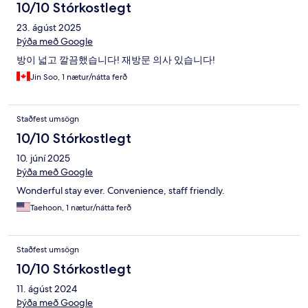
10/10 Stórkostlegt
23. ágúst 2025
Þýða með Google
방이 넓고 깔끔했습니다! 재방문 의사 있습니다!
Jin Soo, 1 nætur/nátta ferð
Staðfest umsögn
10/10 Stórkostlegt
10. júní 2025
Þýða með Google
Wonderful stay ever. Convenience, staff friendly.
Taehoon, 1 nætur/nátta ferð
Staðfest umsögn
10/10 Stórkostlegt
11. ágúst 2024
Þýða með Google