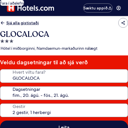
Fara í aðalefni
Sæktu appið
Sjá alla gististaði
GLOCALOCA
3.0
stjörnu
Hótel í miðborginni, Namdaemun-markaðurinn nálægt
gististaður
Veldu dagsetningar til að sjá verð
Hvert viltu fara?
Dagsetningar
Gestir
Leita