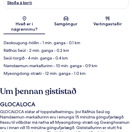
Skoða á korti
Kort
Hvað er í
Samgöngur
Veitingastaðir
nágrenninu?
Deoksugung-höllin
- 1 mín. ganga
- 0.1 km
Ráðhús Seúl
- 2 mín. ganga
- 0.2 km
Seúl-torgið
- 4 mín. ganga
- 0.4 km
Namdaemun-markaðurinn
- 10 mín. ganga
- 0.9 km
Myeongdong-stræti
- 12 mín. ganga
- 1.0 km
Um þennan gististað
GLOCALOCA
GLOCALOCA státar af toppstaðsetningu, því Ráðhús Seúl og
Namdaemun-markaðurinn eru í einungis 15 mínútna göngufjarlægð.
Þessu til viðbótar má nefna að Myeongdong-stræti og Gwanghwamun
eru í innan við 15 mínútna göngufjarlægð. Gististaðurinn er stutt frá