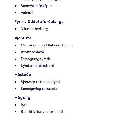
Samnýttur ísskápur
Vatnsvél
Fyrir viðskiptaferðalanga
3 fundarherbergi
Þjónusta
Móttaka opin á tilteknum tímum
Þvottaaðstaða
Farangursgeymsla
Sýndarmóttökuborð
Aðstaða
Sjónvarp í almennu rými
Sameiginleg setustofa
Aðgengi
Lyfta
Breidd lyftudyra (cm): 150