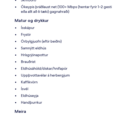
Skrifborð
Ókeypis þráðlaust net (100+ Mbps (hentar fyrir 1–2 gesti
eða allt að 6 tæki) gagnahraði)
Matur og drykkur
Ísskápur
Frystir
Örbylgjuofn (eftir beiðni)
Samnýtt eldhús
Hrísgrjónapottur
Brauðrist
Eldhúsáhöld/diskar/hnífapör
Uppþvottavélar á herbergjum
Kaffikvörn
Ísvél
Eldhúseyja
Handþurrkur
Meira