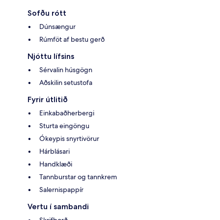
Sofðu rótt
Dúnsængur
Rúmföt af bestu gerð
Njóttu lífsins
Sérvalin húsgögn
Aðskilin setustofa
Fyrir útlitið
Einkabaðherbergi
Sturta eingöngu
Ókeypis snyrtivörur
Hárblásari
Handklæði
Tannburstar og tannkrem
Salernispappír
Vertu í sambandi