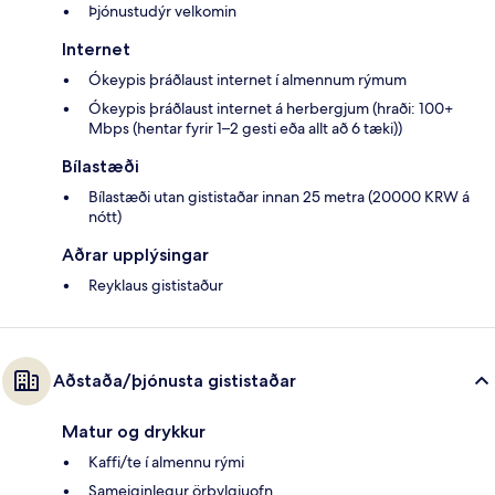
Þjónustudýr velkomin
Internet
Ókeypis þráðlaust internet í almennum rýmum
Ókeypis þráðlaust internet á herbergjum (hraði: 100+
Mbps (hentar fyrir 1–2 gesti eða allt að 6 tæki))
Bílastæði
Bílastæði utan gististaðar innan 25 metra (20000 KRW á
nótt)
Aðrar upplýsingar
Reyklaus gististaður
Aðstaða/þjónusta gististaðar
Matur og drykkur
Kaffi/te í almennu rými
Sameiginlegur örbylgjuofn