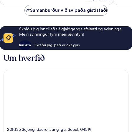
Samanburður við svipaða gististaði
Skráðu þig inn til að sjá gjaldgenga afslætti og ávinninga.
Meiri ávinningur fyrir meiri ævintýri!
Innskrá
Skráðu þig, það er ókeypis
Um hverfið
20F,135 Sejong-daero, Jung-gu, Seoul, 04519