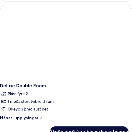
Room
Deluxe Double Room
Pláss fyrir 2
1 meðalstórt tvíbreitt rúm
Ókeypis þráðlaust net
Nánari
Nánari upplýsingar
upplýsingar
fyrir
Skoða verð fyrir þínar dagsetningar