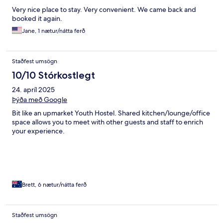
Very nice place to stay. Very convenient. We came back and
booked it again.
Jane, 1 nætur/nátta ferð
Staðfest umsögn
10/10 Stórkostlegt
24. apríl 2025
Þýða með Google
Bit like an upmarket Youth Hostel. Shared kitchen/lounge/office
space allows you to meet with other guests and staff to enrich
your experience.
Brett, 6 nætur/nátta ferð
Staðfest umsögn