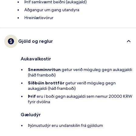
Þrif samkvæmt beiðni (aukagjald)
Aðgangur um gang utandyra
Hreinlætisvörur
Gjöld og reglur
Aukavalkostir
Snemminnritun
getur verið möguleg gegn aukagjaldi
(háð framboði)
Síðbúin brottför
getur verið möguleg gegn
aukagjaldi (háð framboði)
Þrif
eru í boði gegn aukagjaldi sem nemur 20000 KRW
fyrir dvölina
Gæludýr
Þjónustudýr eru undanskilin frá gjöldum