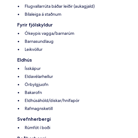
Flugvallarrúta báðar leiðir (aukagjald)
Bílaleiga á staðnum
Fyrir fjölskyldur
Ókeypis vagga/barnarúm
Barnasundlaug
Leikvöllur
Eldhús
Ísskápur
Eldavélarhellur
Örbylgjuofn
Bakarofn
Eldhúsáhöld/diskar/hnífapör
Rafmagnsketill
Svefnherbergi
Rúmföt í boði