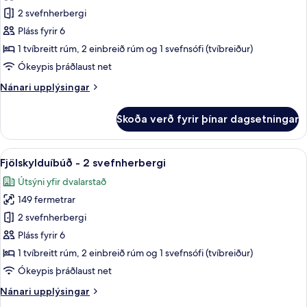
Íbúð
2 svefnherbergi
-
Pláss fyrir 6
2
1 tvíbreitt rúm, 2 einbreið rúm og 1 svefnsófi (tvíbreiður)
svefnherbergi
Ókeypis þráðlaust net
Nánari
Nánari upplýsingar
upplýsingar
fyrir
Skoða verð fyrir þínar dagsetningar
Íbúð
-
2
Skoða
Fjölskylduíbúð - 2 svefnherbergi | Ver
11
svefnherbergi
Fjölskylduíbúð - 2 svefnherbergi
allar
Útsýni yfir dvalarstað
myndir
149 fermetrar
fyrir
Fjölskylduíbúð
2 svefnherbergi
-
Pláss fyrir 6
2
1 tvíbreitt rúm, 2 einbreið rúm og 1 svefnsófi (tvíbreiður)
svefnherbergi
Ókeypis þráðlaust net
Nánari
Nánari upplýsingar
upplýsingar