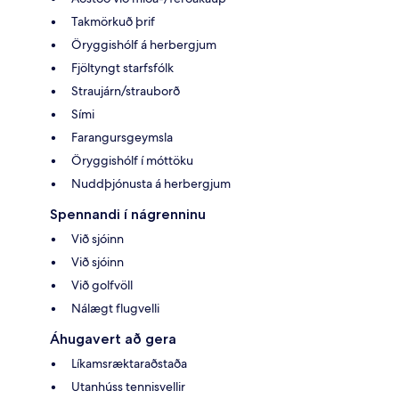
Takmörkuð þrif
Öryggishólf á herbergjum
Fjöltyngt starfsfólk
Straujárn/strauborð
Sími
Farangursgeymsla
Öryggishólf í móttöku
Nuddþjónusta á herbergjum
Spennandi í nágrenninu
Við sjóinn
Við sjóinn
Við golfvöll
Nálægt flugvelli
Áhugavert að gera
Líkamsræktaraðstaða
Utanhúss tennisvellir