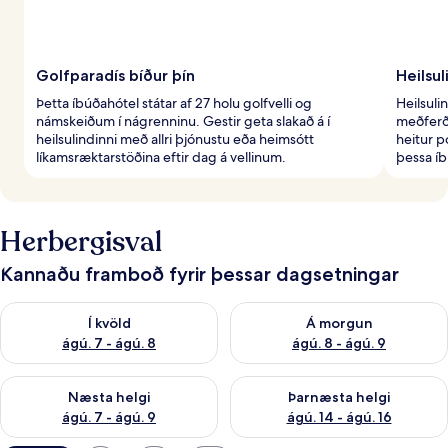
Golfparadís bíður þín
Heilsul
Þetta íbúðahótel státar af 27 holu golfvelli og
Heilsuli
námskeiðum í nágrenninu. Gestir geta slakað á í
meðferð
heilsulindinni með allri þjónustu eða heimsótt
heitur p
líkamsræktarstöðina eftir dag á vellinum.
þessa íb
Herbergisval
Kannaðu framboð fyrir þessar dagsetningar
Athuga framboð í kvöld ágú. 7 - ágú. 8
Athuga framboð á morgun ágú.
Í kvöld
Á morgun
ágú. 7 - ágú. 8
ágú. 8 - ágú. 9
Athuga framboð næstu helgi ágú. 7 - ágú. 9
Athuga framboð þarnæstu helgi
Næsta helgi
Þarnæsta helgi
ágú. 7 - ágú. 9
ágú. 14 - ágú. 16