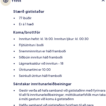
Yfirlit
Stærð gististaðar
77 íbúðir
Er á 1 hæð
Koma/brottför
Innritun hefst: kl. 16:00. Innritun lýkur: kl. 00:30
Flýtiútritun í boði
Snemminnritun er háð framboði
Síðbúin innritun háð framboði
Lágmarksaldur við innritun - 18
Útritunartími er 10:00
Seinkuð útritun háð framboði
Sérstakar innritunarleiðbeiningar
Gestir verða að hafa samband við gististaðinn með fyrirvara
til að fá innritunarleiðbeiningar; móttökustarfsfólk mun taka
á móti gestum við komu á gististaðinn
Hafðu samband við gististaðinn fyrirfram til að gera