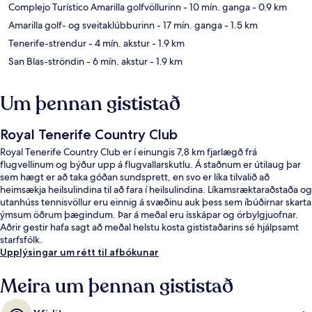
Complejo Turístico Amarilla golfvöllurinn
- 10 mín. ganga
- 0.9 km
Amarilla golf- og sveitaklúbburinn
- 17 mín. ganga
- 1.5 km
Tenerife-strendur
- 4 mín. akstur
- 1.9 km
San Blas-ströndin
- 6 mín. akstur
- 1.9 km
Um þennan gististað
Royal Tenerife Country Club
Royal Tenerife Country Club er í einungis 7,8 km fjarlægð frá
flugvellinum og býður upp á flugvallarskutlu. Á staðnum er útilaug þar
sem hægt er að taka góðan sundsprett, en svo er líka tilvalið að
heimsækja heilsulindina til að fara í heilsulindina. Líkamsræktaraðstaða og
utanhúss tennisvöllur eru einnig á svæðinu auk þess sem íbúðirnar skarta
ýmsum öðrum þægindum. Þar á meðal eru ísskápar og örbylgjuofnar.
Aðrir gestir hafa sagt að meðal helstu kosta gististaðarins sé hjálpsamt
starfsfólk.
Upplýsingar um rétt til afbókunar
Meira um þennan gististað