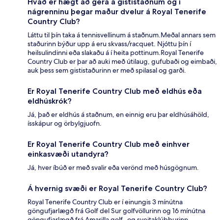
Hvað er hægt að gera á gististaðnum og í
nágrenninu þegar maður dvelur á Royal Tenerife
Country Club?
Láttu til þín taka á tennisvellinum á staðnum.Meðal annars sem
staðurinn býður upp á eru skvass/racquet. Njóttu þín í
heilsulindinni eða slakaðu á í heita pottinum.Royal Tenerife
Country Club er þar að auki með útilaug, gufubaði og eimbaði,
auk þess sem gististaðurinn er með spilasal og garði.
Er Royal Tenerife Country Club með eldhús eða
eldhúskrók?
Já, það er eldhús á staðnum, en einnig eru þar eldhúsáhöld,
ísskápur og örbylgjuofn.
Er Royal Tenerife Country Club með einhver
einkasvæði utandyra?
Já, hver íbúð er með svalir eða verönd með húsgögnum.
Á hvernig svæði er Royal Tenerife Country Club?
Royal Tenerife Country Club er í einungis 3 mínútna
göngufjarlægð frá Golf del Sur golfvöllurinn og 16 mínútna
göngufjarlægð frá Amarilla golf- og sveitaklúbburinn.