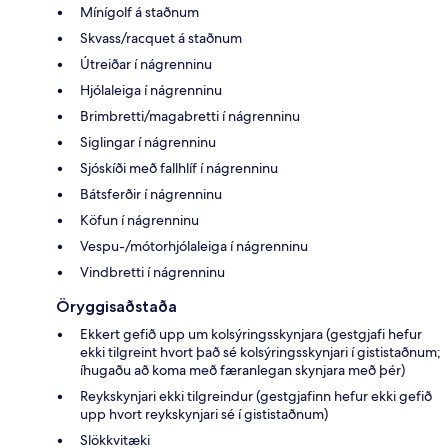
Mínígolf á staðnum
Skvass/racquet á staðnum
Útreiðar í nágrenninu
Hjólaleiga í nágrenninu
Brimbretti/magabretti í nágrenninu
Siglingar í nágrenninu
Sjóskíði með fallhlíf í nágrenninu
Bátsferðir í nágrenninu
Köfun í nágrenninu
Vespu-/mótorhjólaleiga í nágrenninu
Vindbretti í nágrenninu
Öryggisaðstaða
Ekkert gefið upp um kolsýringsskynjara (gestgjafi hefur
ekki tilgreint hvort það sé kolsýringsskynjari í gististaðnum;
íhugaðu að koma með færanlegan skynjara með þér)
Reykskynjari ekki tilgreindur (gestgjafinn hefur ekki gefið
upp hvort reykskynjari sé í gististaðnum)
Slökkvitæki