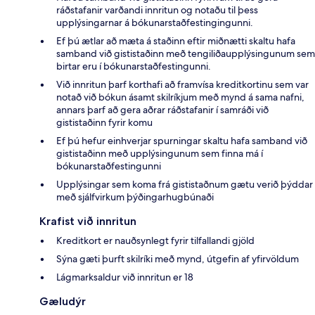
ráðstafanir varðandi innritun og notaðu til þess
upplýsingarnar á bókunarstaðfestingingunni.
Ef þú ætlar að mæta á staðinn eftir miðnætti skaltu hafa
samband við gististaðinn með tengiliðaupplýsingunum sem
birtar eru í bókunarstaðfestingunni.
Við innritun þarf korthafi að framvísa kreditkortinu sem var
notað við bókun ásamt skilríkjum með mynd á sama nafni,
annars þarf að gera aðrar ráðstafanir í samráði við
gististaðinn fyrir komu
Ef þú hefur einhverjar spurningar skaltu hafa samband við
gististaðinn með upplýsingunum sem finna má í
bókunarstaðfestingunni
Upplýsingar sem koma frá gististaðnum gætu verið þýddar
með sjálfvirkum þýðingarhugbúnaði
Krafist við innritun
Kreditkort er nauðsynlegt fyrir tilfallandi gjöld
Sýna gæti þurft skilríki með mynd, útgefin af yfirvöldum
Lágmarksaldur við innritun er 18
Gæludýr