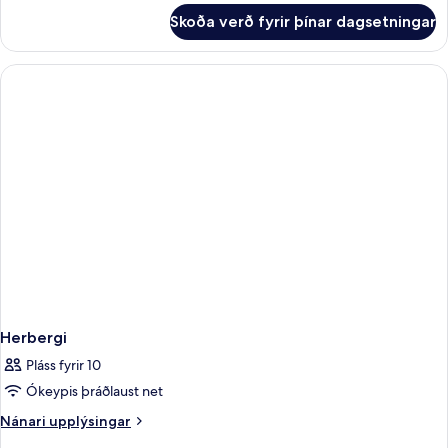
fyrir
Skoða verð fyrir þínar dagsetningar
Herbergi
Herbergi
Pláss fyrir 10
Ókeypis þráðlaust net
Nánari
Nánari upplýsingar
upplýsingar