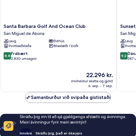
Santa
Sunset
Santa Barbara Golf And Ocean Club
Sunset
Barbara
View
San Miguel de Abona
San Mig
Golf
Club
Laug
Eldhús
Laug
And
San
Þvottaaðstaða
Bílastæði í boði
Þvotta
Ocean
Miguel
Club
de
8.8
9.2
Frábært
Dás
8,8
9,2
San
Abona
af
af
2.830 umsagnir
587 
Miguel
10,
10,
de
Frábært,
Dásamle
Verðið
22.296 kr.
Abona
2.830
587
er
umsagnir
umsagni
inniheldur skatta og gjöld
22.296 kr.
6. sep. - 7. sep.
Samanburður við svipaða gististaði
Skráðu þig inn til að sjá gjaldgenga afslætti og ávinninga.
Meiri ávinningur fyrir meiri ævintýri!
Innskrá
Skráðu þig, það er ókeypis