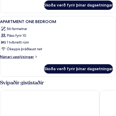
fyrir
Skoða verð fyrir þínar dagsetningar
Herbergi
Skoða
Einkaeldhús | Ísskápur, örbylgjuofn, b
1
APARTMENT ONE BEDROOM
allar
56 fermetrar
myndir
Pláss fyrir 10
fyrir
APARTMENT
1 tvíbreitt rúm
ONE
Ókeypis þráðlaust net
BEDROOM
Nánari
Nánari upplýsingar
upplýsingar
fyrir
Skoða verð fyrir þínar dagsetningar
APARTMENT
ONE
BEDROOM
Svipaðir gististaðir
Santa Barbara Golf And Ocean Club
Sunset V