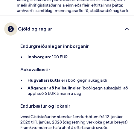
mælir áhrif gististaðarins á einn eða fleiri eftirtalinna þátta:
umhverfi, samfélag, menningararfleifð, staðbundið hagkerfi.
Gjöld og reglur
Endurgreiðanlegar innborganir
Innborgun:
100 EUR
Aukavalkostir
Flugvallarskutla
er í boði gegn aukagjaldi
Aðgangur að heilsulind
er í boði gegn aukagjaldi að
upphæð 6 EUR á mann á dag
Endurbætur og lokanir
Þessi Gististaðurinn stendur í endurbótum frá 12. janúar
2026 til 1. janúar, 2028 (dagsetning verkloka getur breyst).
Framkvæmdirnar hafa áhrif á eftirfarandi svæði: