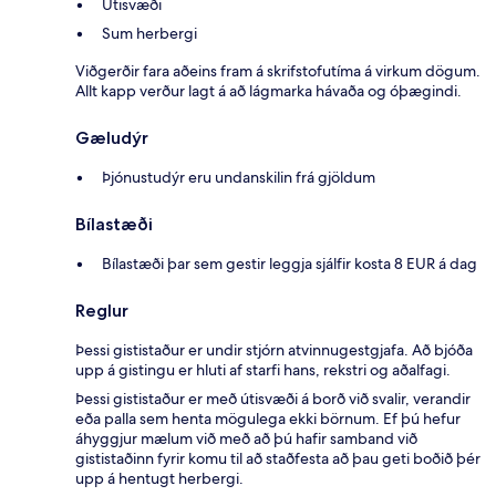
Útisvæði
Sum herbergi
Viðgerðir fara aðeins fram á skrifstofutíma á virkum dögum.
Allt kapp verður lagt á að lágmarka hávaða og óþægindi.
Gæludýr
Þjónustudýr eru undanskilin frá gjöldum
Bílastæði
Bílastæði þar sem gestir leggja sjálfir kosta 8 EUR á dag
Reglur
Þessi gististaður er undir stjórn atvinnugestgjafa. Að bjóða
upp á gistingu er hluti af starfi hans, rekstri og aðalfagi.
Þessi gististaður er með útisvæði á borð við svalir, verandir
eða palla sem henta mögulega ekki börnum. Ef þú hefur
áhyggjur mælum við með að þú hafir samband við
gististaðinn fyrir komu til að staðfesta að þau geti boðið þér
upp á hentugt herbergi.