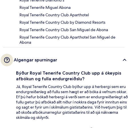
Royal Tenerife Miguel Abona
Royal Tenerife Country Club Aparthotel
Royal Tenerife Country Club by Diamond Resorts
Royal Tenerife Country Club San Miguel de Abona
Royal Tenerife Country Club Aparthotel San Miguel de
Abona
Algengar spurningar
Býður Royal Tenerife Country Club upp á ókeypis
afbókun og fulla endurgreiðslu?
Já, Royal Tenerife Country Club býður upp á herbergi sem eru
endurgreiðanleg að fullu sem hægt er að bóka á vefnum okkar.
Ef þú hefur bókað herbergi á verði sem er endurgreiðanlegt að
fullu getur þú afbókað allt niður í nokkra daga fyrir innritun eins
og sagt er fyrir um í skilmálum gististaðarins. Við hvetjum þig til
að skoða afbókunarreglur gististaðarins til að sjá nákvæma
skilmála og skilyrði.