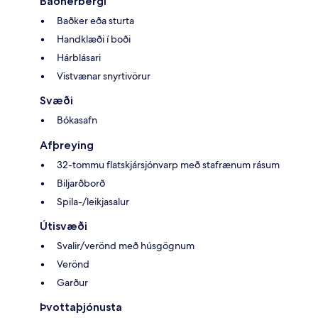
Baðherbergi
Baðker eða sturta
Handklæði í boði
Hárblásari
Vistvænar snyrtivörur
Svæði
Bókasafn
Afþreying
32-tommu flatskjársjónvarp með stafrænum rásum
Biljarðborð
Spila-/leikjasalur
Útisvæði
Svalir/verönd með húsgögnum
Verönd
Garður
Þvottaþjónusta