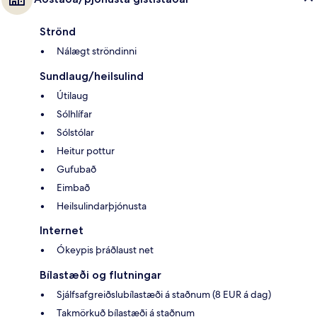
Strönd
Nálægt ströndinni
Sundlaug/heilsulind
Útilaug
Sólhlífar
Sólstólar
Heitur pottur
Gufubað
Eimbað
Heilsulindarþjónusta
Internet
Ókeypis þráðlaust net
Bílastæði og flutningar
Sjálfsafgreiðslubílastæði á staðnum (8 EUR á dag)
Takmörkuð bílastæði á staðnum