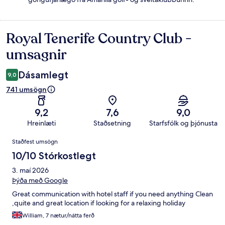
Royal Tenerife Country Club -
Umsagnir
umsagnir
Dásamlegt
9,0
741 umsögn
9,2
7,6
9,0
Hreinlæti
Staðsetning
Starfsfólk og þjónusta
Umsagnir
Staðfest umsögn
10/10 Stórkostlegt
3. maí 2026
Þýða með Google
Great communication with hotel staff if you need anything Clean
,quite and great location if looking for a relaxing holiday
William, 7 nætur/nátta ferð