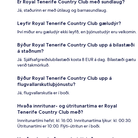
Er Royal Tenerife Country Club með sundlaug?
Já, staðurinn er með útilaug og barnasundlaug.
Leyfir Royal Tenerife Country Club gæludýr?
Því miður eru gæludýr ekki leyfð, en þjónustudýr eru velkomin.
Býður Royal Tenerife Country Club upp á bílastæði
á staðnum?
Já. Sjálfsafgreiðslubílastæði kosta 8 EUR á dag. Bílastæði gætu
verið takmörkuð.
Býður Royal Tenerife Country Club upp á
flugvallarskutluþjónustu?
Já, flugvallarskutla er í boði.
Hvaða innritunar- og útritunartíma er Royal
Tenerife Country Club með?
Innritunartími hefst: kl. 16:00. Innritunartíma lýkur: kl. 00:30.
Útritunartími er 10:00. Flýti-útritun er í boði.