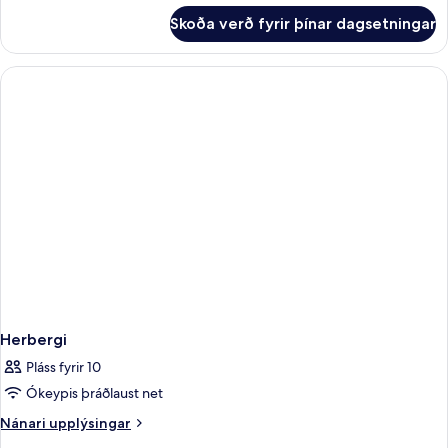
fyrir
Skoða verð fyrir þínar dagsetningar
Fjölskylduíbúð
-
2
svefnherbergi
Herbergi
Pláss fyrir 10
Ókeypis þráðlaust net
Nánari
Nánari upplýsingar
upplýsingar