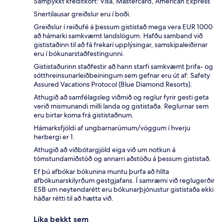
Samþykkt kreditkort: Visa, Mastercard, American Express
Snertilausar greiðslur eru í boði.
Greiðslur í reiðufé á þessum gististað mega vera EUR 1000
að hámarki samkvæmt landslögum. Hafðu samband við
gististaðinn til að fá frekari upplýsingar, samskipaleiðirnar
eru í bókunarstaðfestingunni.
Gististaðurinn staðfestir að hann starfi samkvæmt þrifa- og
sótthreinsunarleiðbeiningum sem gefnar eru út af: Safety
Assured Vacations Protocol (Blue Diamond Resorts).
Athugið að samfélagsleg viðmið og reglur fyrir gesti geta
verið mismunandi milli landa og gististaða. Reglurnar sem
eru birtar koma frá gististaðnum.
Hámarksfjöldi af ungbarnarúmum/vöggum í hverju
herbergi er 1.
Athugið að viðbótargjöld eiga við um notkun á
tómstundamiðstöð og annarri aðstöðu á þessum gististað.
Ef þú afbókar bókunina muntu þurfa að hlíta
afbókunarskilyrðum gestgjafans. Í samræmi við reglugerðir
ESB um neytendarétt eru bókunarþjónustur gististaða ekki
háðar rétti til að hætta við.
Líka þekkt sem