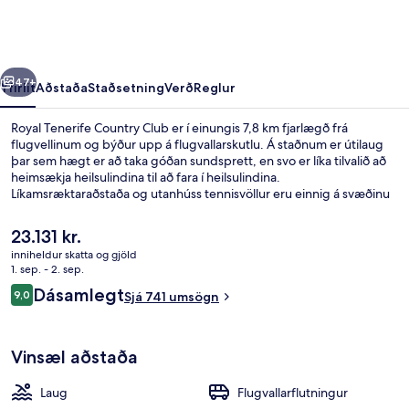
Club
rra
Næsta
47+
Yfirlit
Aðstaða
Staðsetning
Verð
Reglur
Royal Tenerife Country Club er í einungis 7,8 km fjarlægð frá
flugvellinum og býður upp á flugvallarskutlu. Á staðnum er útilaug
þar sem hægt er að taka góðan sundsprett, en svo er líka tilvalið að
heimsækja heilsulindina til að fara í heilsulindina.
Líkamsræktaraðstaða og utanhúss tennisvöllur eru einnig á svæðinu
auk þess sem íbúðirnar skarta ýmsum öðrum þægindum. Þar á
meðal eru ísskápar og örbylgjuofnar. Aðrir gestir hafa sagt að meðal
Núverandi
23.131 kr.
helstu kosta gististaðarins sé hjálpsamt starfsfólk.
verð
inniheldur skatta og gjöld
er
1. sep. - 2. sep.
Útilaug, sólhlífar, sólstólar
23.131 kr.
Umsagnir
Dásamlegt
9,0
Sjá 741 umsögn
9,0 af 10
Vinsæl aðstaða
Laug
Flugvallarflutningur