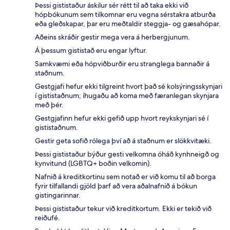
Þessi gististaður áskilur sér rétt til að taka ekki við
hópbókunum sem tilkomnar eru vegna sérstakra atburða
eða gleðskapar, þar eru meðtaldir steggja- og gæsahópar.
Aðeins skráðir gestir mega vera á herbergjunum.
Á þessum gististað eru engar lyftur.
Samkvæmi eða hópviðburðir eru stranglega bannaðir á
staðnum.
Gestgjafi hefur ekki tilgreint hvort það sé kolsýringsskynjari
í gististaðnum; íhugaðu að koma með færanlegan skynjara
með þér.
Gestgjafinn hefur ekki gefið upp hvort reykskynjari sé í
gististaðnum.
Gestir geta sofið rólega því að á staðnum er slökkvitæki.
Þessi gististaður býður gesti velkomna óháð kynhneigð og
kynvitund (LGBTQ+ boðin velkomin).
Nafnið á kreditkortinu sem notað er við komu til að borga
fyrir tilfallandi gjöld þarf að vera aðalnafnið á bókun
gistingarinnar.
Þessi gististaður tekur við kreditkortum. Ekki er tekið við
reiðufé.