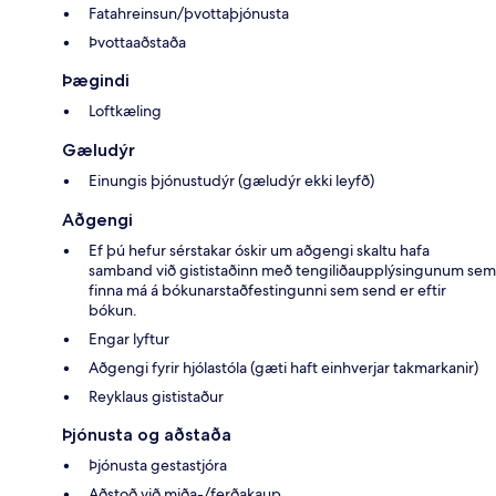
Fatahreinsun/þvottaþjónusta
Þvottaaðstaða
Þægindi
Loftkæling
Gæludýr
Einungis þjónustudýr (gæludýr ekki leyfð)
Aðgengi
Ef þú hefur sérstakar óskir um aðgengi skaltu hafa
samband við gististaðinn með tengiliðaupplýsingunum sem
finna má á bókunarstaðfestingunni sem send er eftir
bókun.
Engar lyftur
Aðgengi fyrir hjólastóla (gæti haft einhverjar takmarkanir)
Reyklaus gististaður
Þjónusta og aðstaða
Þjónusta gestastjóra
Aðstoð við miða-/ferðakaup