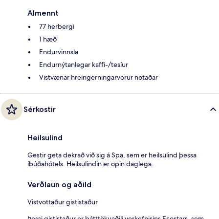
Almennt
77 herbergi
1 hæð
Endurvinnsla
Endurnýtanlegar kaffi-/tesíur
Vistvænar hreingerningarvörur notaðar
Sérkostir
Heilsulind
Gestir geta dekrað við sig á Spa, sem er heilsulind þessa
íbúðahótels. Heilsulindin er opin daglega.
Verðlaun og aðild
Vistvottaður gististaður
Þessi gististaður er þátttökuaðili verkefnisins Ecostars, sem