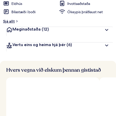
Eldhús
Þvottaaðstaða
Bílastæði í boði
Ókeypis þráðlaust net
Sjá allt
Meginaðstaða
(12)
Vertu eins og heima hjá þér
(6)
Hvers vegna við elskum þennan gististað