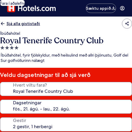
Fara í aðalefni
Sæktu appið
Sjá alla gististaði
Íbúðahótel
Royal Tenerife Country Club
4.0
stjörnu
Íbúðahótel, fyrir fjölskyldur, með heilsulind með allri þjónustu, Golf del
gististaður
Sur golfvöllurinn nálægt
Veldu dagsetningar til að sjá verð
Hvert viltu fara?
Dagsetningar
Gestir