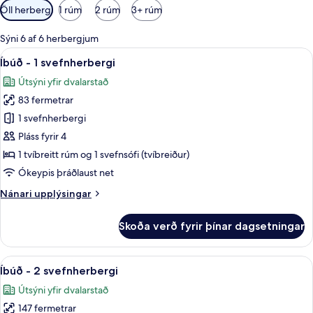
Síur
Öll herbergi
1 rúm
2 rúm
3+ rúm
í
boði
Sýni 6 af 6 herbergjum
fyrir
Skoða
Íbúð - 1 svefnherbergi | Öryggishólf 
10
Íbúð - 1 svefnherbergi
herbergi
allar
Útsýni yfir dvalarstað
myndir
83 fermetrar
fyrir
Íbúð
1 svefnherbergi
-
Pláss fyrir 4
1
1 tvíbreitt rúm og 1 svefnsófi (tvíbreiður)
svefnherbergi
Ókeypis þráðlaust net
Nánari
Nánari upplýsingar
upplýsingar
fyrir
Skoða verð fyrir þínar dagsetningar
Íbúð
-
1
Skoða
Öryggishólf í herbergi, straujárn/st
13
svefnherbergi
Íbúð - 2 svefnherbergi
allar
Útsýni yfir dvalarstað
myndir
147 fermetrar
fyrir