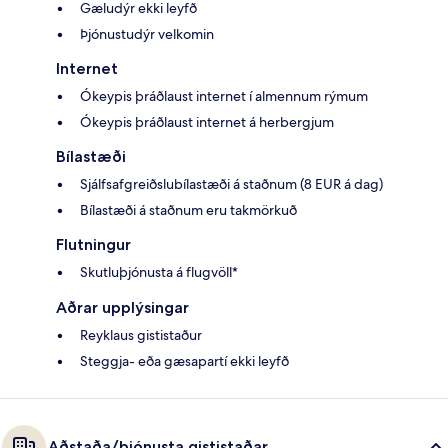
Gæludýr ekki leyfð
Þjónustudýr velkomin
Internet
Ókeypis þráðlaust internet í almennum rýmum
Ókeypis þráðlaust internet á herbergjum
Bílastæði
Sjálfsafgreiðslubílastæði á staðnum (8 EUR á dag)
Bílastæði á staðnum eru takmörkuð
Flutningur
Skutluþjónusta á flugvöll*
Aðrar upplýsingar
Reyklaus gististaður
Steggja- eða gæsapartí ekki leyfð
Aðstaða/þjónusta gististaðar