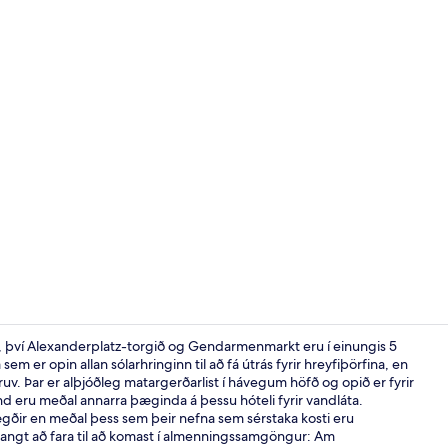
Junior-svíta
ð, því Alexanderplatz-torgið og Gendarmenmarkt eru í einungis 5
em er opin allan sólarhringinn til að fá útrás fyrir hreyfiþörfina, en
truv. Þar er alþjóðleg matargerðarlist í hávegum höfð og opið er fyrir
Verönd/útipa
 eru meðal annarra þæginda á þessu hóteli fyrir vandláta.
ðir en meðal þess sem þeir nefna sem sérstaka kosti eru
 langt að fara til að komast í almenningssamgöngur: Am