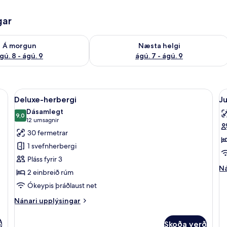
gar
ð á morgun ágú. 8 - ágú. 9
Athuga framboð næstu helgi ágú. 7 - 
Á morgun
Næsta helgi
gú. 8 - ágú. 9
ágú. 7 - ágú. 9
orð, myrkratjöld/-gardínur, hljóðeinangrun
Skoða
Deluxe-herbergi | Öryggishólf í herbe
S
5
Deluxe-herbergi
Ju
allar
al
Dásamlegt
myndir
9,0
m
9,0 af 10
(12
12 umsagnir
fyrir
fy
umsagnir)
30 fermetrar
Deluxe-
J
1 svefnherbergi
herbergi
sv
Pláss fyrir 3
Ná
Ná
2 einbreið rúm
up
Ókeypis þráðlaust net
fy
Ju
Nánari
Nánari upplýsingar
sv
upplýsingar
fyrir
ð
Skoða verð