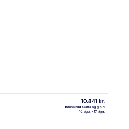
 | Öryggishólf í herbergi, skrifborð, myrkratjöld/-gardínur, hljóðeinangrun
Hádegisverður, kvöldverður og „happ
Núverandi
10.841 kr.
verð
inniheldur skatta og gjöld
er
16. ágú. - 17. ágú.
llur
Anddyri
10.841 kr.