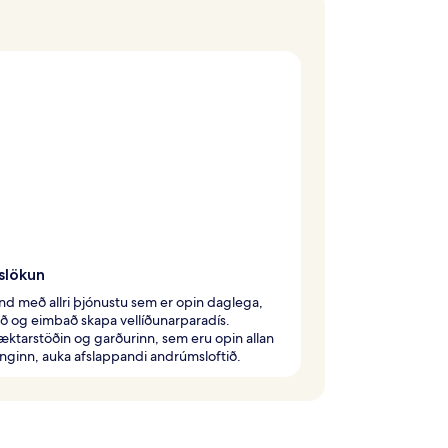
slökun
ind með allri þjónustu sem er opin daglega,
 og eimbað skapa vellíðunarparadís.
æktarstöðin og garðurinn, sem eru opin allan
inginn, auka afslappandi andrúmsloftið.