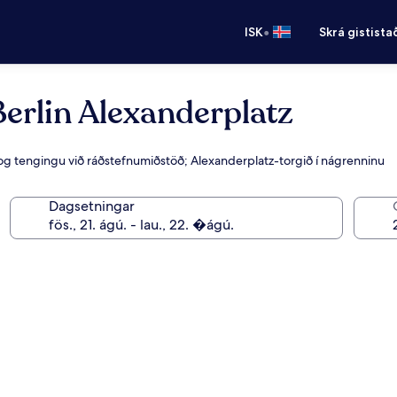
•
ISK
Skrá gistista
erlin Alexanderplatz
tu og tengingu við ráðstefnumiðstöð; Alexanderplatz-torgið í nágrenninu
Dagsetningar