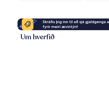
Skráðu þig inn til að sjá gjaldgenga 
fyrir meiri ævintýri!
Um hverfið