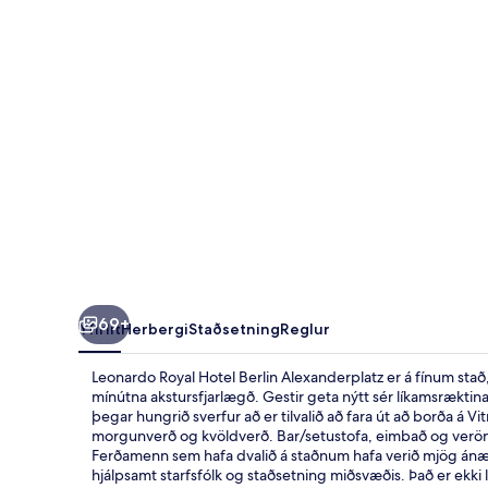
Alexanderplatz
69+
Yfirlit
Herbergi
Staðsetning
Reglur
Leonardo Royal Hotel Berlin Alexanderplatz er á fínum sta
mínútna akstursfjarlægð. Gestir geta nýtt sér líkamsræktina s
þegar hungrið sverfur að er tilvalið að fara út að borða á Vi
morgunverð og kvöldverð. Bar/setustofa, eimbað og verönd
Ferðamenn sem hafa dvalið á staðnum hafa verið mjög ánæg
hjálpsamt starfsfólk og staðsetning miðsvæðis. Það er ekki