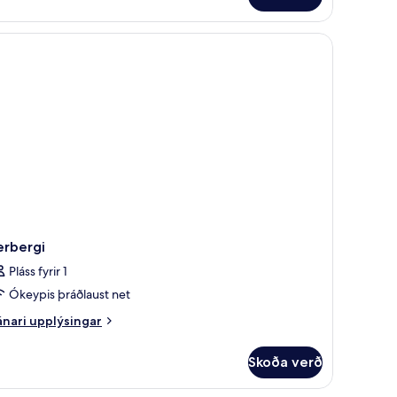
rkratjöld/-gardínur, hljóðeinangrun
erbergi
Pláss fyrir 1
Ókeypis þráðlaust net
nari
nari upplýsingar
plýsingar
rir
Skoða verð
rbergi