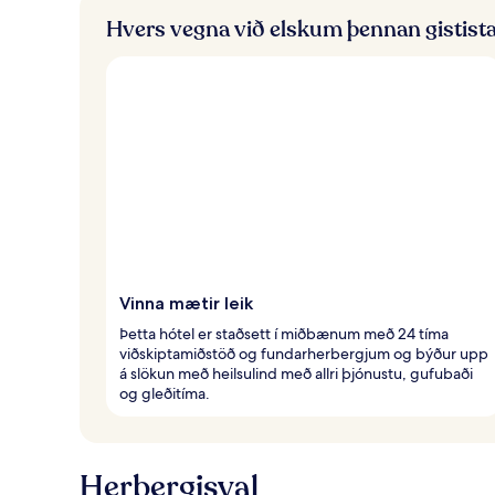
Hvers vegna við elskum þennan gistist
Vinna mætir leik
Þetta hótel er staðsett í miðbænum með 24 tíma
viðskiptamiðstöð og fundarherbergjum og býður upp
á slökun með heilsulind með allri þjónustu, gufubaði
og gleðitíma.
Herbergisval