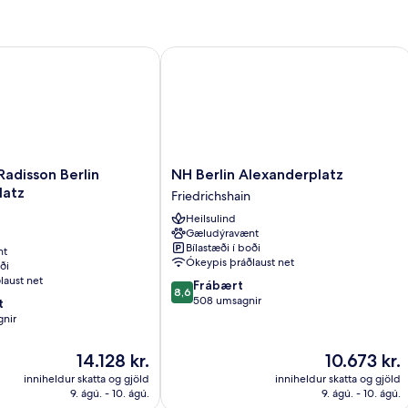
tz
adisson Berlin Alexanderplatz
NH Berlin Alexanderplatz
NH
Radisson Berlin
NH Berlin Alexanderplatz
Berlin
latz
Friedrichshain
Alexanderplatz
Heilsulind
Friedrichshain
Gæludýravænt
Bílastæði í boði
nt
z
Ókeypis þráðlaust net
ði
laust net
8.6
Frábært
8,6
af
508 umsagnir
t
10,
gnir
Frábært,
508
Verðið
Verðið
14.128 kr.
10.673 kr.
umsagnir
er
er
inniheldur skatta og gjöld
inniheldur skatta og gjöld
14.128 kr.
10.673 kr.
9. ágú. - 10. ágú.
9. ágú. - 10. ágú.