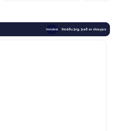
Innskrá
Skráðu þig, það er ókeypis