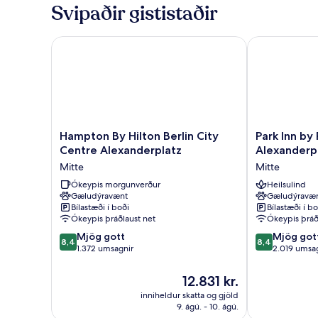
Svipaðir gististaðir
Hampton By Hilton Berlin City Centre Alexanderpla
Park Inn by R
Hampton
Park
Hampton By Hilton Berlin City
Park Inn by 
By
Inn
Centre Alexanderplatz
Alexanderp
Hilton
by
Mitte
Mitte
Berlin
Radisson
City
Ókeypis morgunverður
Berlin
Heilsulind
Gæludýravænt
Gæludýravæ
Centre
Alexanderplat
Bílastæði í boði
Bílastæði í bo
Alexanderplatz
Mitte
Ókeypis þráðlaust net
Ókeypis þráð
Mitte
8.4
8.4
Mjög gott
Mjög got
8,4
8,4
af
af
1.372 umsagnir
2.019 umsa
10,
10,
Mjög
Mjög
Verðið
12.831 kr.
gott,
gott,
er
inniheldur skatta og gjöld
1.372
2.019
12.831 kr.
9. ágú. - 10. ágú.
umsagnir
umsagnir