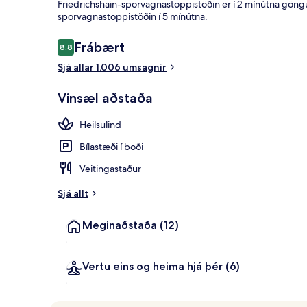
Friedrichshain-sporvagnastoppistöðin er í 2 mínútna gön
sporvagnastoppistöðin í 5 mínútna.
Hádegisverðu
Umsagnir
Frábært
8,8
8,8 af 10
Sjá allar 1.006 umsagnir
Vinsæl aðstaða
Heilsulind
Bílastæði í boði
Veitingastaður
Sjá allt
Meginaðstaða
(12)
Vertu eins og heima hjá þér
(6)