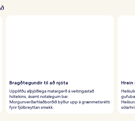
að
Bragðtegundir til að njóta
Hrein 
Upplifðu alþjóðlega matargerð á veitingastað
Heilsul
hótelsins, ásamt notalegum bar.
gufubað
Morgunverðarhlaðborðið býður upp á grænmetisrétti
Heilsur
fyrir fjölbreyttan smekk.
sólarhr