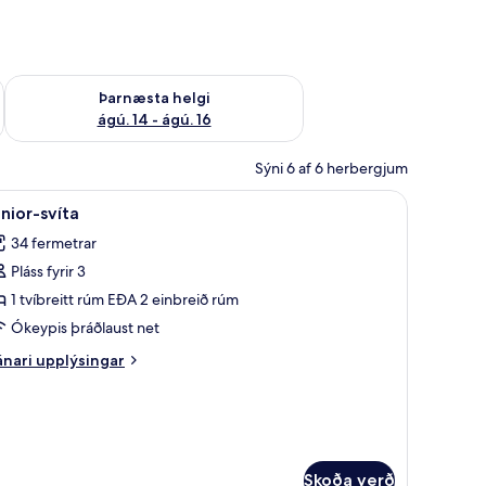
ágú. 9
Athuga framboð þarnæstu helgi ágú. 14 - ágú. 16
Þarnæsta helgi
ágú. 14 - ágú. 16
Sýni 6 af 6 herbergjum
rgi, skrifborð, myrkratjöld/-gardínur, hljóðeinangrun
koða
Junior-svíta | Öryggishólf í herbergi, skrifb
6
nior-svíta
lar
34 fermetrar
yndir
Pláss fyrir 3
rir
unior-
1 tvíbreitt rúm EÐA 2 einbreið rúm
íta
Ókeypis þráðlaust net
nari
nari upplýsingar
plýsingar
rir
nior-
íta
Skoða verð