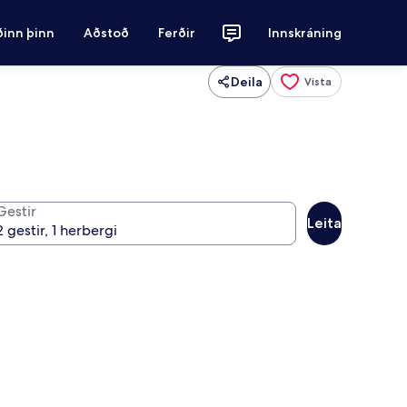
ðinn þinn
Aðstoð
Ferðir
Innskráning
Deila
Vista
Gestir
Leita