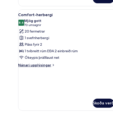
Skoða
Comfort-herbergi | Öryggishólf
5
Comfort-herbergi
allar
Mjög gott
myndir
8,4
8,4 af 10
(70
70 umsagnir
fyrir
umsagnir)
20 fermetrar
Comfort-
1 svefnherbergi
herbergi
Pláss fyrir 2
1 tvíbreitt rúm EÐA 2 einbreið rúm
Ókeypis þráðlaust net
Nánari
Nánari upplýsingar
upplýsingar
fyrir
Comfort-
herbergi
Skoða ver