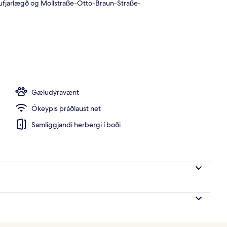
gufjarlægð og Mollstraße-Otto-Braun-Straße-
r, kvöldverður og „happy hour“ í boði
Gæludýravænt
Ókeypis þráðlaust net
Samliggjandi herbergi í boði