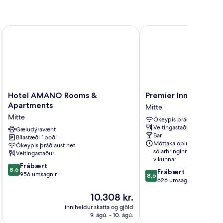
Hotel AMANO Rooms & Apartments
Premier Inn Berlin Alex
Hotel
Premier
Hotel AMANO Rooms &
Premier Inn Berlin A
AMANO
Inn
Apartments
Mitte
Rooms
Berlin
Mitte
Ókeypis þráðlaust net
&
Alexanderplatz
Veitingastaður
Apartments
Gæludýravænt
Mitte
Bar
Bílastæði í boði
Mitte
Móttaka opin allan
Ókeypis þráðlaust net
sólarhringinn, alla daga
Veitingastaður
vikunnar
8.6
Frábært
8,6
8.6
Frábært
af
956 umsagnir
8,6
af
626 umsagnir
10,
10,
Frábært,
Verðið
10.308 kr.
Frábært,
956
er
626
inniheldur skatta og gjöld
innihel
umsagnir
10.308 kr.
9. ágú. - 10. ágú.
umsagnir