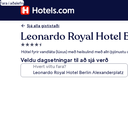
Fara í aðalefni
Sjá alla gististaði
Leonardo Royal Hotel B
4.5
stjörnu
Hótel fyrir vandláta (lúxus) með heilsulind með allri þjónus
gististaður
Veldu dagsetningar til að sjá verð
Hvert viltu fara?
Myndasafn
fyrir
Leonardo
Royal
Hotel
Berlin