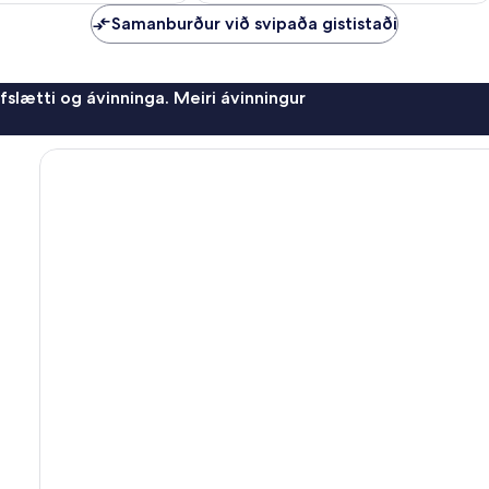
Samanburður við svipaða gististaði
afslætti og ávinninga. Meiri ávinningur