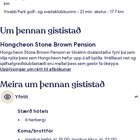
km
Vivaldi Park golf- og sveitaklúbburinn
- 21 mín. akstur
- 17.7 km
Um þennan gististað
Hongcheon Stone Brown Pension
Hongcheon Stone Brown Pension er tilvalinn dvalarstaður fyrir þá sem
vilja njóta þess sem Hongcheon hefur upp á að bjóða. Þráðlaust net og
sjálfsafgreiðslubílastæði eru meðal þess sem gestir fá ókeypis.
Upplýsingar um rétt til afbókunar
Meira um þennan gististað
Yfirlit
Stærð hótels
6 herbergi
Koma/brottför
Innritun hefst: kl. 15:00. Innritun lýkur: kl. 22:00