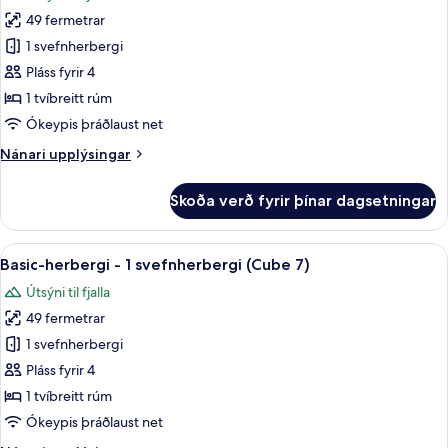
myndir
49 fermetrar
fyrir
Basic-
1 svefnherbergi
herbergi
Pláss fyrir 4
-
1 tvíbreitt rúm
1
Ókeypis þráðlaust net
svefnherbergi
Nánari
Nánari upplýsingar
(Cube
upplýsingar
3)
fyrir
Skoða verð fyrir þínar dagsetningar
Basic-
herbergi
-
Skoða
Basic-herbergi - 1 svefnherbergi (Cube
11
1
Basic-herbergi - 1 svefnherbergi (Cube 7)
allar
svefnherbergi
Útsýni til fjalla
(Cube
myndir
3)
49 fermetrar
fyrir
Basic-
1 svefnherbergi
herbergi
Pláss fyrir 4
-
1 tvíbreitt rúm
1
Ókeypis þráðlaust net
svefnherbergi