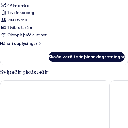
1)
49 fermetrar
fyrir
Basic-
1 svefnherbergi
herbergi
Pláss fyrir 4
-
1 tvíbreitt rúm
1
Ókeypis þráðlaust net
svefnherbergi
Nánari
Nánari upplýsingar
(Cube
upplýsingar
2)
fyrir
Skoða verð fyrir þínar dagsetningar
Basic-
herbergi
-
Svipaðir gististaðir
1
svefnherbergi
Hongcheon Stoneisland Pension
Hongcheo
(Cube
2)