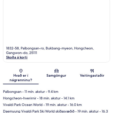
1832-58, Palbongsan-ro, Bukbang-myeon, Hongcheon,
Gangwon-do, 25111
Skoða á korti
Kort
Hvað er í
Samgöngur
Veitingastaðir
nágrenninu?
Palbongsan
- 11 mín. akstur
- 9.4 km
Hongcheon-hverirnir
- 18 mín. akstur
- 14.1 km
Vivaldi Park Ocean World
- 19 mín. akstur
- 16.0 km
Daemyung Vivaldi Park Ski World skíðasvæðið
- 19 mín. akstur
- 16.3