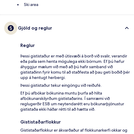
Ski area
Gjöld og reglur
Reglur
Þessi gististaður er með útisvæði á borð við svalir, verandir
eða palla sem henta mögulega ekki börnum. Ef þú hefur
áhyggjur mælum við með að þú hafir samband við
gististaðinn fyrir komu til að staðfesta að þau geti boðið þér
upp á hentugt herbergi.
Þessi gististaður tekur eingöngu við reiðufé.
Ef þú afbókar bókunina muntu þurfa að hlíta
afbókunarskilyrðum gististaðarins. Í samræmi við
reglugerðir ESB um neytendarétt eru bókunarþjónustur
gististaða ekki háðar rétti til að hætta við.
Gististaðarflokkur
Gististaðarflokkur er ákvarðaður af flokkunarkerfi okkar og