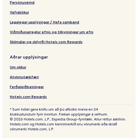
Persónuvernd
Vafrakökur
Lagalegar upplýsingar / Hafa samband
Viðmiðunarreglur efnis og tilkynningar um efni
Skilmálar og skilyrði Hotels.com Rewards
Aðrar upplýsingar
Um okkur
Atvinnutækifæri
Ferðaleiðbeiningar
Hotels.com Rewards
* Sum hótel gera kröfu um að þú afbókir meira en 24
klukkustundum fyrir innritun. Frekari upplýsingar á vefnum.
© 2026 Hotels.com, L.P., Expedia Group-fyrirtæki. Allur réttur áskilinn.
Hotels.com og Hotels.com kennimerkið eru vörumerki eða skráð
vörumerki Hotels.com, L.P.