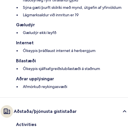
nauðsynleg fyrir tilfallandi gjöld
Sýna gæti þurft skilríki með mynd, útgefin af yfirvöldum
Lágmarksaldur við innritun er 19
Gæludýr
Gæludýr ekki leyfð
Internet
Ókeypis þráðlaust internet á herbergjum
Bílastæði
Ókeypis sjálfsafgreiðslubílastæði á staðnum
Aðrar upplýsingar
Afmörkuð reykingasvæði
Aðstaða/þjónusta gististaðar
Activities