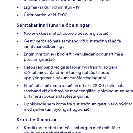
Lágmarksaldur við innritun - 19
Útritunartími er kl. 11:00
Sérstakar innritunarleiðbeiningar
Það er ekkert móttökuborð á þessum gististað.
Gestir verða að hafa samband við gististaðinn til að fá
innritunarleiðbeiningar
Engin innritun er í boði eftir venjulegan opnunartíma á
þessum gististað.
Hafðu samband við gististaðinn fyrirfram til að gera
ráðstafanir varðandi innritun og notaðu til þess
upplýsingarnar á bókunarstaðfestingingunni.
Ef þú ætlar að mæta á staðinn eftir kl. 22:00 skaltu hafa
samband við gististaðinn með tengiliðaupplýsingunum sem
birtar eru í bókunarstaðfestingunni.
Upplýsingar sem koma frá gististaðnum gætu verið þýddar
með sjálfvirkum þýðingarhugbúnaði
Krafist við innritun
Kreditkort, debetkort eða innborgun með reiðufé er