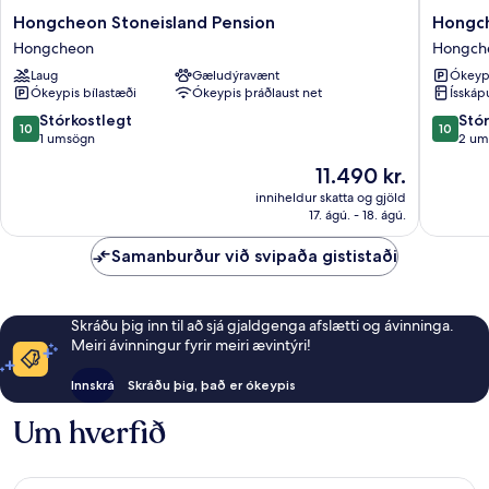
Hongcheon
Hongch
Hongcheon Stoneisland Pension
Hongch
Stoneisland
Fiction
Hongcheon
Hongch
Pension
House
Laug
Gæludýravænt
Ókeypi
Hongcheon
Pension
Ókeypis bílastæði
Ókeypis þráðlaust net
Ísskáp
Hongch
10.0
10.0
Stórkostlegt
Stó
10
10
af
af
1 umsögn
2 um
10,
10,
Verðið
11.490 kr.
Stórkostlegt,
Stórkost
er
1
2
inniheldur skatta og gjöld
11.490 kr.
17. ágú. - 18. ágú.
umsögn
umsagni
Samanburður við svipaða gististaði
Skráðu þig inn til að sjá gjaldgenga afslætti og ávinninga.
Meiri ávinningur fyrir meiri ævintýri!
Innskrá
Skráðu þig, það er ókeypis
Um hverfið