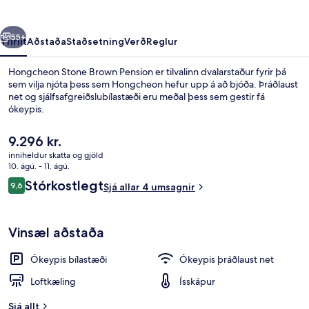
rra
Næsta
55+
Yfirlit
Aðstaða
Staðsetning
Verð
Reglur
Hongcheon Stone Brown Pension er tilvalinn dvalarstaður fyrir þá
sem vilja njóta þess sem Hongcheon hefur upp á að bjóða. Þráðlaust
net og sjálfsafgreiðslubílastæði eru meðal þess sem gestir fá
ókeypis.
Núverandi
9.296 kr.
verð
inniheldur skatta og gjöld
er
10. ágú. - 11. ágú.
9.296 kr.
Umsagnir
Stórkostlegt
9,6
Basic-herbergi - 1 svefnherbergi (Cube
Sjá allar 4 umsagnir
9,6 af 10
Vinsæl aðstaða
Ókeypis bílastæði
Ókeypis þráðlaust net
Loftkæling
Ísskápur
Sjá allt