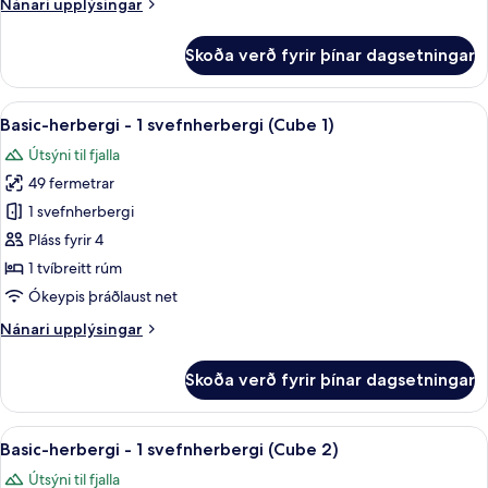
Nánari
Nánari upplýsingar
(Cube
upplýsingar
7)
fyrir
Skoða verð fyrir þínar dagsetningar
Basic-
herbergi
-
Skoða
Basic-herbergi - 1 svefnherbergi (Cube
11
1
Basic-herbergi - 1 svefnherbergi (Cube 1)
allar
svefnherbergi
Útsýni til fjalla
(Cube
myndir
7)
49 fermetrar
fyrir
Basic-
1 svefnherbergi
herbergi
Pláss fyrir 4
-
1 tvíbreitt rúm
1
Ókeypis þráðlaust net
svefnherbergi
Nánari
Nánari upplýsingar
(Cube
upplýsingar
1)
fyrir
Skoða verð fyrir þínar dagsetningar
Basic-
herbergi
-
Skoða
1 svefnherbergi, ókeypis þráðlaus net
12
1
Basic-herbergi - 1 svefnherbergi (Cube 2)
allar
svefnherbergi
Útsýni til fjalla
(Cube
myndir