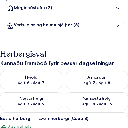
Meginaðstaða
(2)
Vertu eins og heima hjá þér
(6)
Herbergisval
Kannaðu framboð fyrir þessar dagsetningar
Athuga framboð í kvöld ágú. 6 - ágú. 7
Athuga framboð á morgun ágú.
Í kvöld
Á morgun
ágú. 6 - ágú. 7
ágú. 7 - ágú. 8
Athuga framboð næstu helgi ágú. 7 - ágú. 9
Athuga framboð þarnæstu helgi
Næsta helgi
Þarnæsta helgi
ágú. 7 - ágú. 9
ágú. 14 - ágú. 16
Skoða
Basic-herbergi - 1 svefnherbergi (Cube
13
Basic-herbergi - 1 svefnherbergi (Cube 3)
allar
Útsýni til fjalla