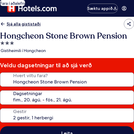
Fara í aðalefni
Sæktu appið
Sjá alla gististaði
Hongcheon Stone Brown Pension
3.0
stjörnu
Gistiheimili í Hongcheon
gististaður
Veldu dagsetningar til að sjá verð
Hvert viltu fara?
Dagsetningar
Gestir
Leita