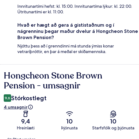
Innritunartími hefst: kl. 15:00. Innritunartíma lýkur: kl. 22:00.
Útritunartími er kl. 11:00.
Hvað er hægt að gera á gististaðnum og í
nágrenninu þegar maður dvelur á Hongcheon Stone
Brown Pension?
Njóttu þess að í grenndinni má stunda ýmiss konar
vetraríþróttir, en þar á meðal er skíðamennska.
Hongcheon Stone Brown
Umsagnir
Pension - umsagnir
Stórkostlegt
9,6
4 umsagnir
9,4
10
10
Hreinlæti
Þjónusta
Starfsfólk og þjónusta
Umsagnir