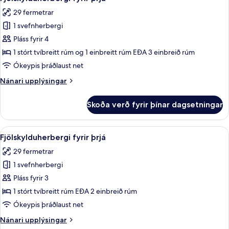
allar
29 fermetrar
myndir
1 svefnherbergi
fyrir
Fjölskylduherbergi
Pláss fyrir 4
fyrir
1 stórt tvíbreitt rúm og 1 einbreitt rúm EÐA 3 einbreið rúm
þrjá
Ókeypis þráðlaust net
Nánari
Nánari upplýsingar
upplýsingar
fyrir
Skoða verð fyrir þínar dagsetningar
Fjölskylduherbergi
fyrir
þrjá
Skoða
Skrifborð, vinnuaðstaða fyrir fartölvu
9
Fjölskylduherbergi fyrir þrjá
allar
29 fermetrar
myndir
1 svefnherbergi
fyrir
Fjölskylduherbergi
Pláss fyrir 3
fyrir
1 stórt tvíbreitt rúm EÐA 2 einbreið rúm
þrjá
Ókeypis þráðlaust net
Nánari
Nánari upplýsingar
upplýsingar