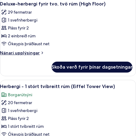
Skoða
Floor)
12
1
Deluxe-herbergi fyrir tvo, tvö rúm (High Floor)
allar
stórt
29 fermetrar
tvíbreitt
myndir
rúm
1 svefnherbergi
fyrir
(High
Deluxe-
Pláss fyrir 2
Floor)
herbergi
2 einbreið rúm
fyrir
Ókeypis þráðlaust net
tvo,
Nánari
Nánari upplýsingar
tvö
upplýsingar
rúm
fyrir
Skoða verð fyrir þínar dagsetningar
Deluxe-
(High
herbergi
Floor)
fyrir
Skoða
Skrifborð, vinnuaðstaða fyrir fartölvu
8
tvo,
Herbergi - 1 stórt tvíbreitt rúm (Eiffel Tower View)
allar
tvö
Borgarútsýni
rúm
myndir
(High
20 fermetrar
fyrir
Floor)
Herbergi
1 svefnherbergi
-
Pláss fyrir 2
1
1 stórt tvíbreitt rúm
stórt
Ókeypis þráðlaust net