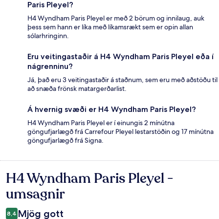
Paris Pleyel?
H4 Wyndham Paris Pleyel er með 2 börum og innilaug, auk
þess sem hann er líka með líkamsrækt sem er opin allan
sólarhringinn.
Eru veitingastaðir á H4 Wyndham Paris Pleyel eða í
nágrenninu?
Já, það eru 3 veitingastaðir á staðnum, sem eru með aðstöðu til
að snæða frönsk matargerðarlist.
Á hvernig svæði er H4 Wyndham Paris Pleyel?
H4 Wyndham Paris Pleyel er í einungis 2 mínútna
göngufjarlægð frá Carrefour Pleyel lestarstöðin og 17 mínútna
göngufjarlægð frá Signa.
H4 Wyndham Paris Pleyel -
Umsagnir
umsagnir
Mjög gott
8,4