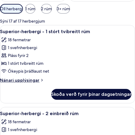
Síur
Öll herbergi
1 rúm
2 rúm
3+ rúm
í
boði
Sýni 17 af 17 herbergjum
fyrir
Skoða
Skrifborð, vinnuaðstaða fyrir fartölvu
9
Superior-herbergi - 1 stórt tvíbreitt rúm
herbergi
allar
18 fermetrar
myndir
1 svefnherbergi
fyrir
Superior-
Pláss fyrir 2
herbergi
1 stórt tvíbreitt rúm
-
Ókeypis þráðlaust net
1
Nánari
Nánari upplýsingar
stórt
upplýsingar
tvíbreitt
fyrir
Skoða verð fyrir þínar dagsetningar
Superior-
rúm
herbergi
-
Skoða
Superior-herbergi - 2 einbreið rúm | S
9
1
Superior-herbergi - 2 einbreið rúm
allar
stórt
18 fermetrar
tvíbreitt
myndir
rúm
1 svefnherbergi
fyrir