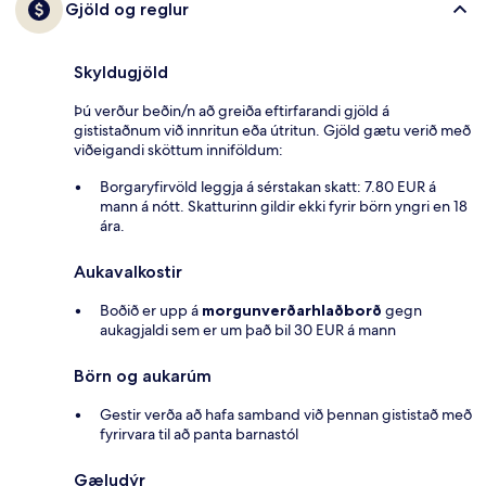
Gjöld og reglur
Skyldugjöld
Þú verður beðin/n að greiða eftirfarandi gjöld á
gististaðnum við innritun eða útritun. Gjöld gætu verið með
viðeigandi sköttum inniföldum:
Borgaryfirvöld leggja á sérstakan skatt: 7.80 EUR á
mann á nótt. Skatturinn gildir ekki fyrir börn yngri en 18
ára.
Aukavalkostir
Boðið er upp á
morgunverðarhlaðborð
gegn
aukagjaldi sem er um það bil 30 EUR á mann
Börn og aukarúm
Gestir verða að hafa samband við þennan gististað með
fyrirvara til að panta barnastól
Gæludýr