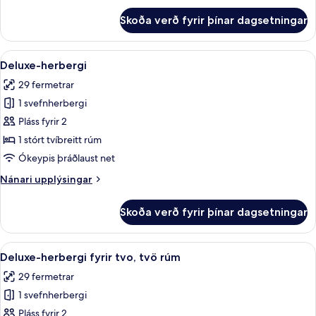
fyrir
Skoða verð fyrir þínar dagsetningar
Fjölskylduherbergi
fyrir
þrjá
Skoða
Skrifborð, vinnuaðstaða fyrir fartölvu
9
Deluxe-herbergi
allar
29 fermetrar
myndir
1 svefnherbergi
fyrir
Deluxe-
Pláss fyrir 2
herbergi
1 stórt tvíbreitt rúm
Ókeypis þráðlaust net
Nánari
Nánari upplýsingar
upplýsingar
fyrir
Skoða verð fyrir þínar dagsetningar
Deluxe-
herbergi
Skoða
Skrifborð, vinnuaðstaða fyrir fartölvu
10
Deluxe-herbergi fyrir tvo, tvö rúm
allar
29 fermetrar
myndir
1 svefnherbergi
fyrir
Deluxe-
Pláss fyrir 2