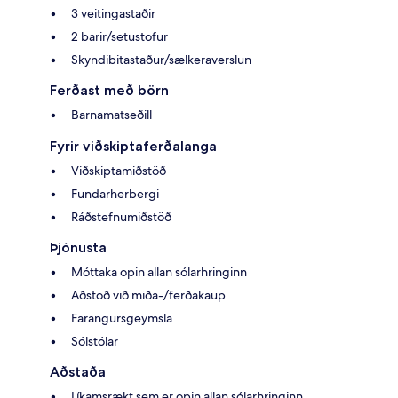
3 veitingastaðir
2 barir/setustofur
Skyndibitastaður/sælkeraverslun
Ferðast með börn
Barnamatseðill
Fyrir viðskiptaferðalanga
Viðskiptamiðstöð
Fundarherbergi
Ráðstefnumiðstöð
Þjónusta
Móttaka opin allan sólarhringinn
Aðstoð við miða-/ferðakaup
Farangursgeymsla
Sólstólar
Aðstaða
Líkamsrækt sem er opin allan sólarhringinn