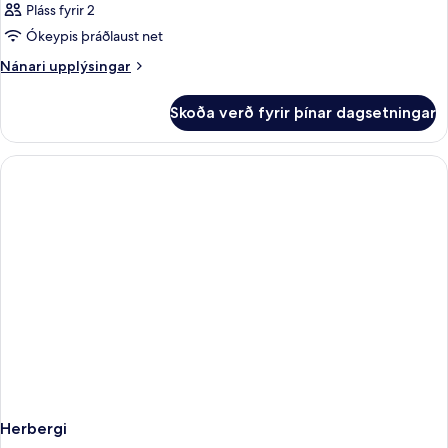
Pláss fyrir 2
Ókeypis þráðlaust net
Nánari
Nánari upplýsingar
upplýsingar
fyrir
Skoða verð fyrir þínar dagsetningar
Herbergi
Herbergi