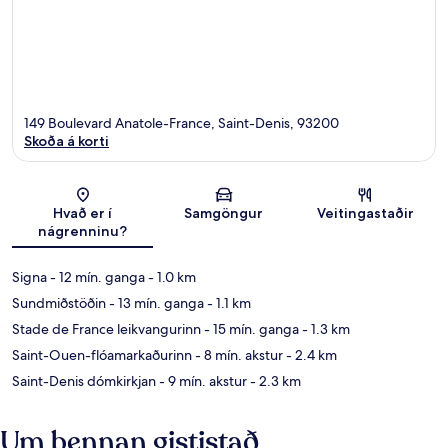
149 Boulevard Anatole-France, Saint-Denis, 93200
Skoða á korti
Kort
Hvað er í
Samgöngur
Veitingastaðir
nágrenninu?
Signa
- 12 mín. ganga
- 1.0 km
Sundmiðstöðin
- 13 mín. ganga
- 1.1 km
Stade de France leikvangurinn
- 15 mín. ganga
- 1.3 km
Saint-Ouen-flóamarkaðurinn
- 8 mín. akstur
- 2.4 km
Saint-Denis dómkirkjan
- 9 mín. akstur
- 2.3 km
Um þennan gististað