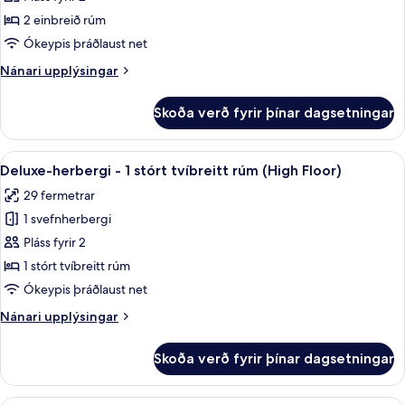
herbergi
2 einbreið rúm
fyrir
Ókeypis þráðlaust net
tvo,
Nánari
Nánari upplýsingar
tvö
upplýsingar
rúm
fyrir
Skoða verð fyrir þínar dagsetningar
Deluxe-
herbergi
fyrir
Skoða
Skrifborð, vinnuaðstaða fyrir fartölvu
14
tvo,
Deluxe-herbergi - 1 stórt tvíbreitt rúm (High Floor)
allar
tvö
29 fermetrar
rúm
myndir
1 svefnherbergi
fyrir
Deluxe-
Pláss fyrir 2
herbergi
1 stórt tvíbreitt rúm
-
Ókeypis þráðlaust net
1
Nánari
Nánari upplýsingar
stórt
upplýsingar
tvíbreitt
fyrir
Skoða verð fyrir þínar dagsetningar
Deluxe-
rúm
herbergi
(High
-
Skrifborð, vinnuaðstaða fyrir fartölvu