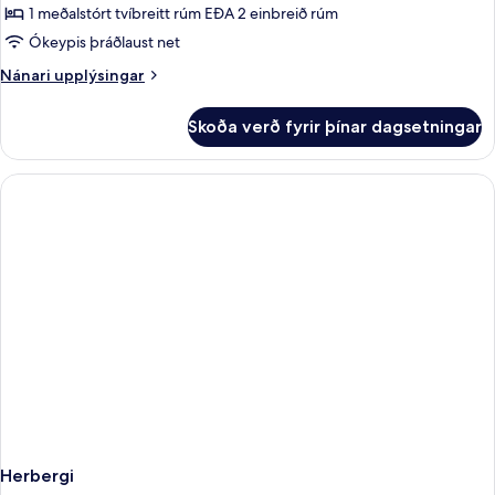
1 meðalstórt tvíbreitt rúm EÐA 2 einbreið rúm
fyrir
Comfort
Ókeypis þráðlaust net
King
Nánari
Nánari upplýsingar
Or
upplýsingar
fyrir
Twin
Skoða verð fyrir þínar dagsetningar
Comfort
Room
King
Or
Twin
Room
Herbergi