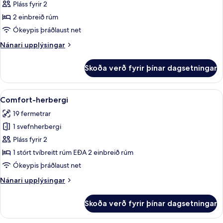
Superior-
Pláss fyrir 2
herbergi
2 einbreið rúm
-
Ókeypis þráðlaust net
2
Nánari
Nánari upplýsingar
einbreið
upplýsingar
rúm
fyrir
Skoða verð fyrir þínar dagsetningar
Superior-
herbergi
-
Skoða
Skrifborð, vinnuaðstaða fyrir fartölvu
7
2
Comfort-herbergi
allar
einbreið
19 fermetrar
rúm
myndir
1 svefnherbergi
fyrir
Comfort-
Pláss fyrir 2
herbergi
1 stórt tvíbreitt rúm EÐA 2 einbreið rúm
Ókeypis þráðlaust net
Nánari
Nánari upplýsingar
upplýsingar
fyrir
Skoða verð fyrir þínar dagsetningar
Comfort-
herbergi