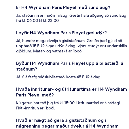
Er H4 Wyndham Paris Pleyel með sundlaug?
Já, staðurinn er með innilaug. Gestir hafa aðgang að sundlaug
frá kl. 06:00 til kl. 23:00.
Leyfir H4 Wyndham Paris Pleyel gæludýr?
Já, hundar mega dvelja á gististaðnum. Greiða þarf gjald að
upphæð 15 EUR á gæludýr, á dag. Þjónustudýr eru undanskilin
gjöldum. Matar- og vatnsskálar í boði.
Býður H4 Wyndham Paris Pleyel upp á bílastæði á
staðnum?
Já. Sjálfsafgreiðslubílastæði kosta 45 EUR á dag.
Hvaða innritunar- og útritunartíma er H4 Wyndham
Paris Pleyel með?
Þú getur innritað þig frá kl. 15:00. Útritunartími er á hádegi.
Flýti-innritun er í boði.
Hvað er hægt að gera á gististaðnum og í
nágrenninu þegar maður dvelur á H4 Wyndham