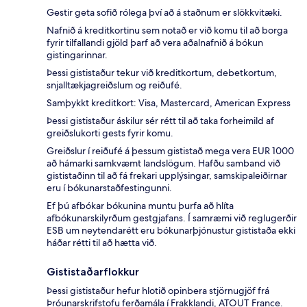
Gestir geta sofið rólega því að á staðnum er slökkvitæki.
Nafnið á kreditkortinu sem notað er við komu til að borga
fyrir tilfallandi gjöld þarf að vera aðalnafnið á bókun
gistingarinnar.
Þessi gististaður tekur við kreditkortum, debetkortum,
snjalltækjagreiðslum og reiðufé.
Samþykkt kreditkort: Visa, Mastercard, American Express
Þessi gististaður áskilur sér rétt til að taka forheimild af
greiðslukorti gests fyrir komu.
Greiðslur í reiðufé á þessum gististað mega vera EUR 1000
að hámarki samkvæmt landslögum. Hafðu samband við
gististaðinn til að fá frekari upplýsingar, samskipaleiðirnar
eru í bókunarstaðfestingunni.
Ef þú afbókar bókunina muntu þurfa að hlíta
afbókunarskilyrðum gestgjafans. Í samræmi við reglugerðir
ESB um neytendarétt eru bókunarþjónustur gististaða ekki
háðar rétti til að hætta við.
Gististaðarflokkur
Þessi gististaður hefur hlotið opinbera stjörnugjöf frá
Þróunarskrifstofu ferðamála í Frakklandi, ATOUT France.