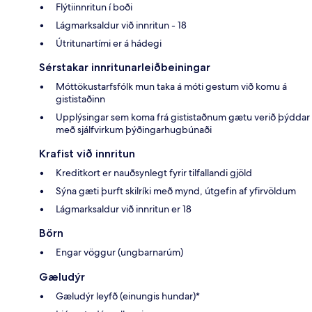
Flýtiinnritun í boði
Lágmarksaldur við innritun - 18
Útritunartími er á hádegi
Sérstakar innritunarleiðbeiningar
Móttökustarfsfólk mun taka á móti gestum við komu á
gististaðinn
Upplýsingar sem koma frá gististaðnum gætu verið þýddar
með sjálfvirkum þýðingarhugbúnaði
Krafist við innritun
Kreditkort er nauðsynlegt fyrir tilfallandi gjöld
Sýna gæti þurft skilríki með mynd, útgefin af yfirvöldum
Lágmarksaldur við innritun er 18
Börn
Engar vöggur (ungbarnarúm)
Gæludýr
Gæludýr leyfð (einungis hundar)*