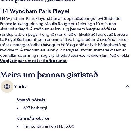
H4 Wyndham Paris Pleyel
H4 Wyndham Paris Pleyel státar af toppstaðsetningu, því Stade de
France leikvangurinn og Moulin Rouge eru í einungis 10 mínútna
akstursfjarlægð. Á staðnum er innilaug þar sem hægt er að fá sér
sundsprett, en þegar hungrið sverfur að er tilvalið að fara út að borða á
Le Pleyel Restaurant, sem er einn af 3 veitingastöðum á svæðinu. Þar er
frönsk matargerðarlist í hávegum höfð og opið er fyrir hádegisverð og
kvöldverð. Á staðnum eru einnig 2 barir/setustofur, líkamsrækt sem er
opin allan sólarhringinn og skyndibitastaður/sælkeraverslun. Það er ekki
langt að fara til að komast í almenningssamgöngur: Carrefour Pleyel
Upplýsingar um rétt til afbókunar
lestarstöðin er í nokkurra skrefa fjarlægð og Saint-Denis Pleyel-
lestarstöðin er í 15 mínútna göngufjarlægð.
Meira um þennan gististað
Yfirlit
Stærð hótels
697 herbergi
Koma/brottför
Innritunartími hefst kl. 15:00