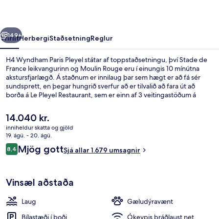
rra
Næsta
149+
Yfirlit
Herbergi
Staðsetning
Reglur
H4 Wyndham Paris Pleyel státar af toppstaðsetningu, því Stade de
France leikvangurinn og Moulin Rouge eru í einungis 10 mínútna
akstursfjarlægð. Á staðnum er innilaug þar sem hægt er að fá sér
sundsprett, en þegar hungrið sverfur að er tilvalið að fara út að
borða á Le Pleyel Restaurant, sem er einn af 3 veitingastöðum á
svæðinu. Þar er frönsk matargerðarlist í hávegum höfð og opið er
fyrir hádegisverð og kvöldverð. Á staðnum eru einnig 2
Núverandi
14.040 kr.
barir/setustofur, líkamsrækt sem er opin allan sólarhringinn og
verð
inniheldur skatta og gjöld
skyndibitastaður/sælkeraverslun. Það er ekki langt að fara til að
er
19. ágú. - 20. ágú.
komast í almenningssamgöngur: Carrefour Pleyel lestarstöðin er í
Innilaug, opið kl. 06:00 til kl. 23:00, só
14.040 kr.
Umsagnir
nokkurra skrefa fjarlægð og Saint-Denis Pleyel-lestarstöðin er í 15
Mjög gott
8,4
Sjá allar 1.679 umsagnir
8,4 af 10
mínútna göngufjarlægð.
Vinsæl aðstaða
Laug
Gæludýravænt
Bílastæði í boði
Ókeypis þráðlaust net