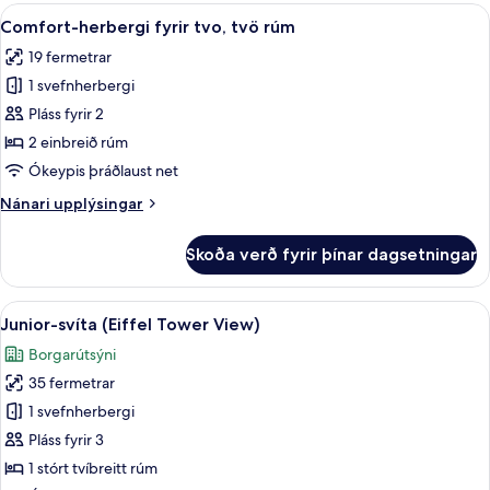
Skoða
Skrifborð, vinnuaðstaða fyrir fartölvu
4
Comfort-herbergi fyrir tvo, tvö rúm
allar
19 fermetrar
myndir
1 svefnherbergi
fyrir
Comfort-
Pláss fyrir 2
herbergi
2 einbreið rúm
fyrir
Ókeypis þráðlaust net
tvo,
Nánari
Nánari upplýsingar
tvö
upplýsingar
rúm
fyrir
Skoða verð fyrir þínar dagsetningar
Comfort-
herbergi
fyrir
Skoða
Skrifborð, vinnuaðstaða fyrir fartölvu
12
tvo,
Junior-svíta (Eiffel Tower View)
allar
tvö
Borgarútsýni
rúm
myndir
35 fermetrar
fyrir
Junior-
1 svefnherbergi
svíta
Pláss fyrir 3
(Eiffel
1 stórt tvíbreitt rúm
Tower