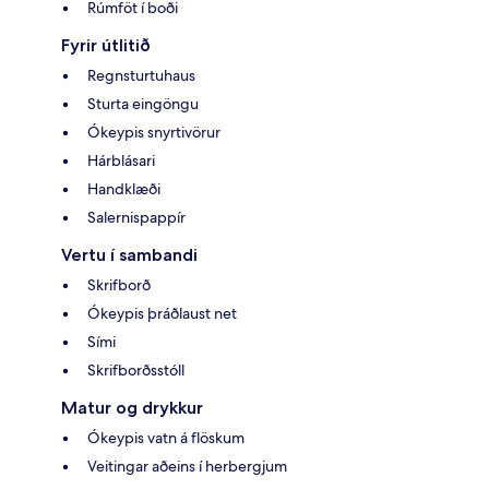
Rúmföt í boði
Fyrir útlitið
Regnsturtuhaus
Sturta eingöngu
Ókeypis snyrtivörur
Hárblásari
Handklæði
Salernispappír
Vertu í sambandi
Skrifborð
Ókeypis þráðlaust net
Sími
Skrifborðsstóll
Matur og drykkur
Ókeypis vatn á flöskum
Veitingar aðeins í herbergjum