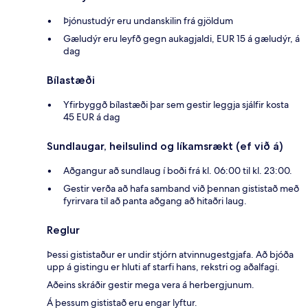
Þjónustudýr eru undanskilin frá gjöldum
Gæludýr eru leyfð gegn aukagjaldi, EUR 15 á gæludýr, á
dag
Bílastæði
Yfirbyggð bílastæði þar sem gestir leggja sjálfir kosta
45 EUR á dag
Sundlaugar, heilsulind og líkamsrækt (ef við á)
Aðgangur að sundlaug í boði frá kl. 06:00 til kl. 23:00.
Gestir verða að hafa samband við þennan gististað með
fyrirvara til að panta aðgang að hitaðri laug.
Reglur
Þessi gististaður er undir stjórn atvinnugestgjafa. Að bjóða
upp á gistingu er hluti af starfi hans, rekstri og aðalfagi.
Aðeins skráðir gestir mega vera á herbergjunum.
Á þessum gististað eru engar lyftur.