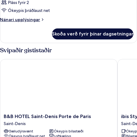
Pláss fyrir 2
Ókeypis þráðlaust net
Nánari
Nánari upplýsingar
upplýsingar
fyrir
Skoða verð fyrir þínar dagsetningar
Herbergi
Svipaðir gististaðir
B&B HOTEL Saint-Denis Porte de Paris
ibis Styl
B&B
ibis
B&B HOTEL Saint-Denis Porte de Paris
ibis St
HOTEL
Styles
Saint-Denis
Saint-D
Saint-
Paris
Gæludýravænt
Ókeypis bílastæði
Ókeyp
Denis
Saint
Ókeypis þráðlaust net
Loftkæling
Bílastæ