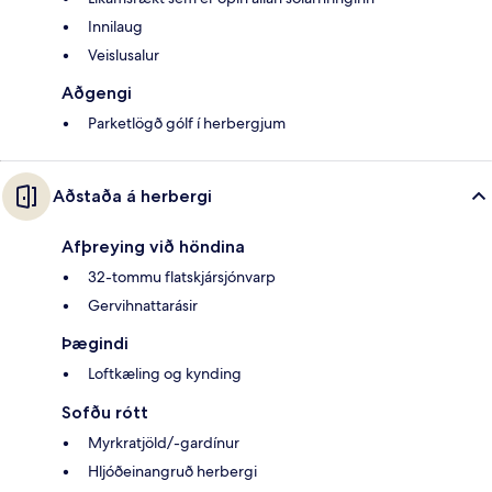
Innilaug
Veislusalur
Aðgengi
Parketlögð gólf í herbergjum
Aðstaða á herbergi
Afþreying við höndina
32-tommu flatskjársjónvarp
Gervihnattarásir
Þægindi
Loftkæling og kynding
Sofðu rótt
Myrkratjöld/-gardínur
Hljóðeinangruð herbergi