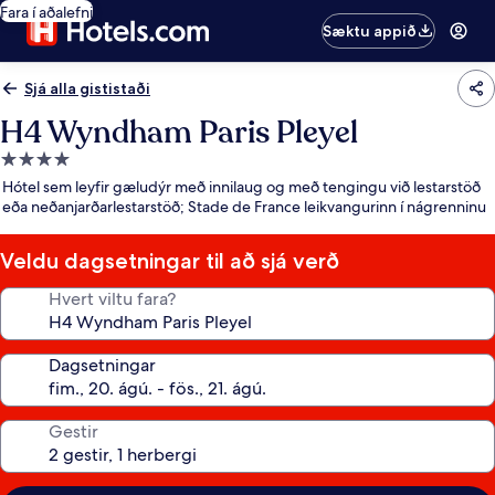
Fara í aðalefni
Sæktu appið
Sjá alla gististaði
H4 Wyndham Paris Pleyel
4.0
stjörnu
Hótel sem leyfir gæludýr með innilaug og með tengingu við lestarstöð
gististaður
eða neðanjarðarlestarstöð; Stade de France leikvangurinn í nágrenninu
Veldu dagsetningar til að sjá verð
Hvert viltu fara?
Dagsetningar
Gestir