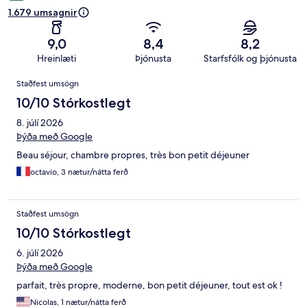
1.679 umsagnir
9,0
8,4
8,2
Hreinlæti
Þjónusta
Starfsfólk og þjónusta
Umsagnir
Staðfest umsögn
10/10 Stórkostlegt
8. júlí 2026
Þýða með Google
Beau séjour, chambre propres, très bon petit déjeuner
octavio, 3 nætur/nátta ferð
Staðfest umsögn
10/10 Stórkostlegt
6. júlí 2026
Þýða með Google
parfait, très propre, moderne, bon petit déjeuner, tout est ok !
Nicolas, 1 nætur/nátta ferð