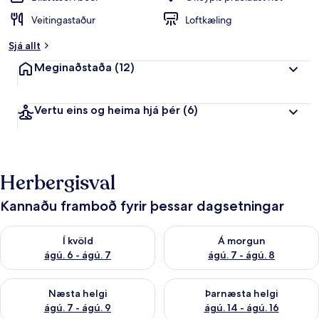
Veitingastaður
Loftkæling
Sjá allt
Meginaðstaða
(12)
Vertu eins og heima hjá þér
(6)
Herbergisval
Kannaðu framboð fyrir þessar dagsetningar
Athuga framboð í kvöld ágú. 6 - ágú. 7
Athuga framboð á morgun ágú.
Í kvöld
Á morgun
ágú. 6 - ágú. 7
ágú. 7 - ágú. 8
Athuga framboð næstu helgi ágú. 7 - ágú. 9
Athuga framboð þarnæstu helgi
Næsta helgi
Þarnæsta helgi
ágú. 7 - ágú. 9
ágú. 14 - ágú. 16