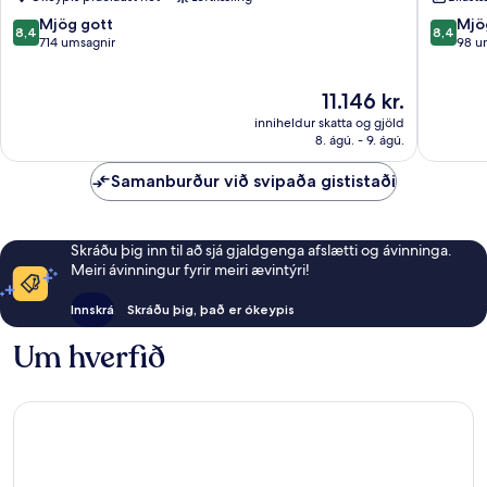
Porte
Denis
de
Pleyel
8.4
8.4
Mjög gott
Mjö
8,4
8,4
Paris
Saint-
af
af
714 umsagnir
98 u
Saint-
Denis
10,
10,
Denis
Mjög
Mjög
Verðið
11.146 kr.
gott,
gott,
er
714
98
inniheldur skatta og gjöld
11.146 kr.
umsagnir
umsagni
8. ágú. - 9. ágú.
Samanburður við svipaða gististaði
Skráðu þig inn til að sjá gjaldgenga afslætti og ávinninga.
Meiri ávinningur fyrir meiri ævintýri!
Innskrá
Skráðu þig, það er ókeypis
Um hverfið