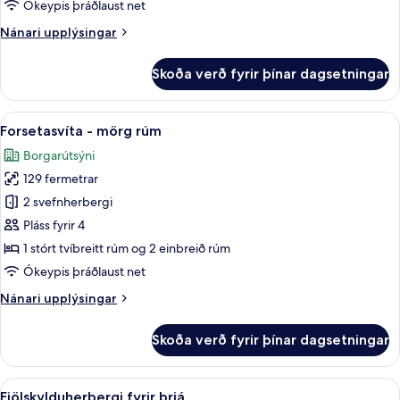
Ókeypis þráðlaust net
View)
Nánari
Nánari upplýsingar
upplýsingar
fyrir
Skoða verð fyrir þínar dagsetningar
Junior-
svíta
(Eiffel
Skoða
Skrifborð, vinnuaðstaða fyrir fartölvu
11
Tower
Forsetasvíta - mörg rúm
allar
View)
Borgarútsýni
myndir
129 fermetrar
fyrir
Forsetasvíta
2 svefnherbergi
-
Pláss fyrir 4
mörg
1 stórt tvíbreitt rúm og 2 einbreið rúm
rúm
Ókeypis þráðlaust net
Nánari
Nánari upplýsingar
upplýsingar
fyrir
Skoða verð fyrir þínar dagsetningar
Forsetasvíta
-
mörg
Skoða
Skrifborð, vinnuaðstaða fyrir fartölvu
10
rúm
Fjölskylduherbergi fyrir þrjá