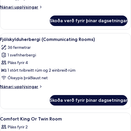
tvíbreitt
Nánari
Nánari upplýsingar
rúm
upplýsingar
(Eiffel
fyrir
Skoða verð fyrir þínar dagsetningar
Tower
Herbergi
-
View)
1
Skoða
Skrifborð, vinnuaðstaða fyrir fartölvu
5
stórt
Fjölskylduherbergi (Communicating Rooms)
allar
tvíbreitt
36 fermetrar
rúm
myndir
(Eiffel
1 svefnherbergi
fyrir
Tower
Fjölskylduherbergi
Pláss fyrir 4
View)
(Communicating
1 stórt tvíbreitt rúm og 2 einbreið rúm
Rooms)
Ókeypis þráðlaust net
Nánari
Nánari upplýsingar
upplýsingar
fyrir
Skoða verð fyrir þínar dagsetningar
Fjölskylduherbergi
(Communicating
Rooms)
Skoða
Skrifborð, vinnuaðstaða fyrir fartölvu
9
Comfort King Or Twin Room
allar
Pláss fyrir 2
myndir