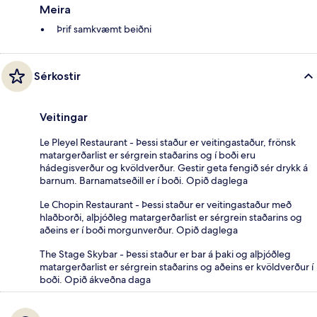
Meira
Þrif samkvæmt beiðni
Sérkostir
Veitingar
Le Pleyel Restaurant - Þessi staður er veitingastaður, frönsk
matargerðarlist er sérgrein staðarins og í boði eru
hádegisverður og kvöldverður. Gestir geta fengið sér drykk á
barnum. Barnamatseðill er í boði. Opið daglega
Le Chopin Restaurant - Þessi staður er veitingastaður með
hlaðborði, alþjóðleg matargerðarlist er sérgrein staðarins og
aðeins er í boði morgunverður. Opið daglega
The Stage Skybar - Þessi staður er bar á þaki og alþjóðleg
matargerðarlist er sérgrein staðarins og aðeins er kvöldverður í
boði. Opið ákveðna daga