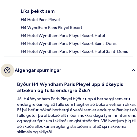
Líka þekkt sem
H4 Hotel Paris Pleyel
H4 Wyndham Paris Pleyel Resort
H4 Hotel Wyndham Paris Pleyel Resort Hotel
H4 Hotel Wyndham Paris Pleyel Resort Saint-Denis
H4 Hotel Wyndham Paris Pleyel Resort Hotel Saint-Denis
Algengar spurningar
Býður H4 Wyndham Paris Pleyel upp á ókeypis
afbókun og fulla endurgreiðslu?
Já, H4 Wyndham Paris Pleyel býður upp á herbergi sem eru
endurgreiðanleg að fullu sem hægt er að bóka á vefnum okkar.
Ef þú hefur bókað herbergi á verði sem er endurgreiðanlegt að
fullu getur þú afbókað allt niður í nokkra daga fyrir innritun eins
og sagt er fyrir um í skilmálum gististaðarins. Við hvetjum þig til
að skoða afbókunarreglur gististaðarins til að sjá nákvæma
skilmála og skilyrði.