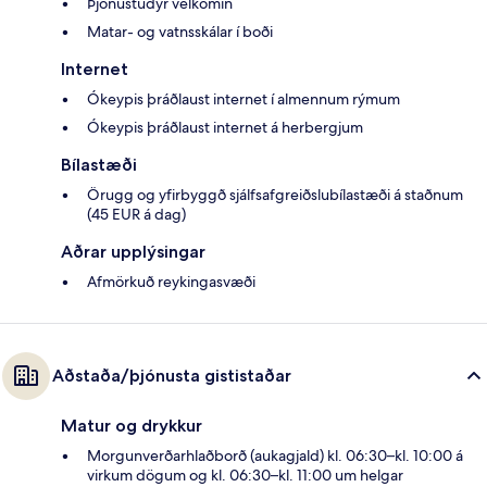
Þjónustudýr velkomin
Matar- og vatnsskálar í boði
Internet
Ókeypis þráðlaust internet í almennum rýmum
Ókeypis þráðlaust internet á herbergjum
Bílastæði
Örugg og yfirbyggð sjálfsafgreiðslubílastæði á staðnum
(45 EUR á dag)
Aðrar upplýsingar
Afmörkuð reykingasvæði
Aðstaða/þjónusta gististaðar
Matur og drykkur
Morgunverðarhlaðborð (aukagjald) kl. 06:30–kl. 10:00 á
virkum dögum og kl. 06:30–kl. 11:00 um helgar