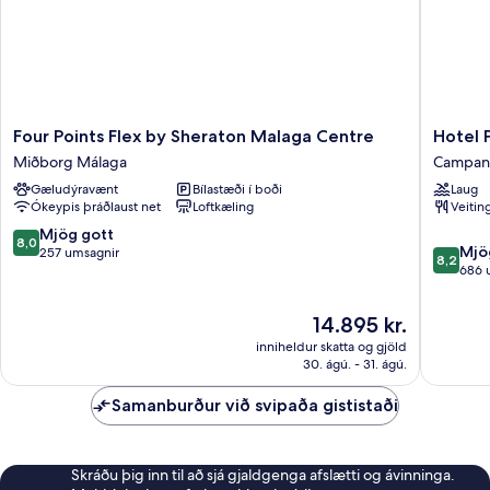
Four
Hotel
Four Points Flex by Sheraton Malaga Centre
Hotel 
Points
Posadas
Miðborg Málaga
Campani
Flex
de
Gæludýravænt
Bílastæði í boði
Laug
by
España
Ókeypis þráðlaust net
Loftkæling
Veitin
Sheraton
Málaga
Malaga
Campani
8.0
Mjög gott
8,0
8.2
Centre
Mjö
af
257 umsagnir
8,2
af
Miðborg
686 
10,
10,
Málaga
Mjög
Mjög
gott,
Verðið
14.895 kr.
gott,
257
er
inniheldur skatta og gjöld
686
umsagnir
14.895 kr.
30. ágú. - 31. ágú.
umsagni
Samanburður við svipaða gististaði
Skráðu þig inn til að sjá gjaldgenga afslætti og ávinninga.