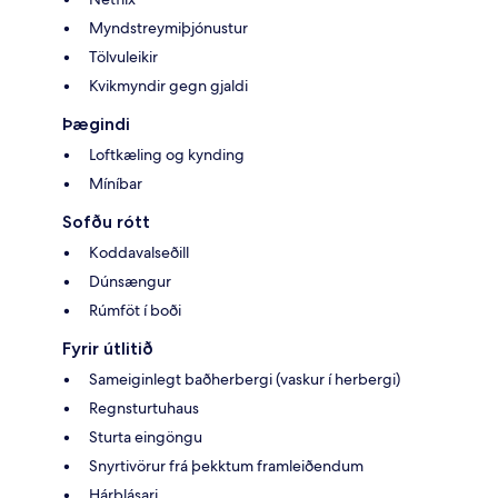
Myndstreymiþjónustur
Tölvuleikir
Kvikmyndir gegn gjaldi
Þægindi
Loftkæling og kynding
Míníbar
Sofðu rótt
Koddavalseðill
Dúnsængur
Rúmföt í boði
Fyrir útlitið
Sameiginlegt baðherbergi (vaskur í herbergi)
Regnsturtuhaus
Sturta eingöngu
Snyrtivörur frá þekktum framleiðendum
Hárblásari