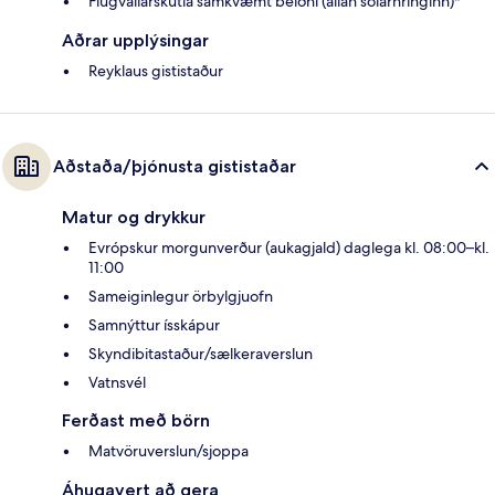
Flugvallarskutla samkvæmt beiðni (allan sólarhringinn)*
Aðrar upplýsingar
Reyklaus gististaður
Aðstaða/þjónusta gististaðar
Matur og drykkur
Evrópskur morgunverður (aukagjald) daglega kl. 08:00–kl.
11:00
Sameiginlegur örbylgjuofn
Samnýttur ísskápur
Skyndibitastaður/sælkeraverslun
Vatnsvél
Ferðast með börn
Matvöruverslun/sjoppa
Áhugavert að gera