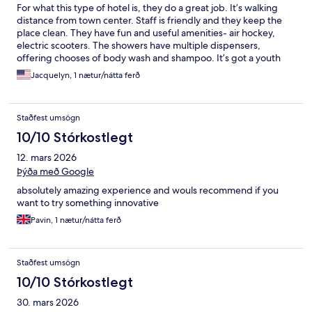
For what this type of hotel is, they do a great job. It’s walking
distance from town center. Staff is friendly and they keep the
place clean. They have fun and useful amenities- air hockey,
electric scooters. The showers have multiple dispensers,
offering chooses of body wash and shampoo. It’s got a youth
hostel vibe. But the pods provide more privacy than bunk beds.
Jacquelyn, 1 nætur/nátta ferð
I would have liked better vending machines in the lobby, and
the tv in my pod didn’t work. But I’d totally stay there again.
Staðfest umsögn
10/10 Stórkostlegt
12. mars 2026
Þýða með Google
absolutely amazing experience and wouls recommend if you
want to try something innovative
Pavin, 1 nætur/nátta ferð
Staðfest umsögn
10/10 Stórkostlegt
30. mars 2026