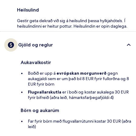
Heilsulind
Gestir geta dekrað við sig á heilsulind þessa hylkjahótels. Í
heilsulindinni er heitur pottur. Heilsulindin er opin daglega.
Gjöld og reglur
Aukavalkostir
Boðið er upp á
evrópskan morgunverð
gegn
aukagjaldi sem er um það bil 8 EUR fyrir fullorðna og 8
EUR fyrir börn
Flugvallarskutla
er í boði og kostar aukalega 30 EUR
fyrir bifreið (aðra leið, hámarksfarþegafjöldi 4)
Börn og aukarúm
Far fyrir börn með flugvallarrútunni kostar 30 EUR (aðra
leið)