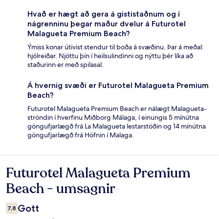
Hvað er hægt að gera á gististaðnum og í
nágrenninu þegar maður dvelur á Futurotel
Malagueta Premium Beach?
Ýmiss konar útivist stendur til boða á svæðinu. Þar á meðal:
hjólreiðar. Njóttu þín í heilsulindinni og nýttu þér líka að
staðurinn er með spilasal.
Á hvernig svæði er Futurotel Malagueta Premium
Beach?
Futurotel Malagueta Premium Beach er nálægt Malagueta-
ströndin í hverfinu Miðborg Málaga, í einungis 5 mínútna
göngufjarlægð frá La Malagueta lestarstöðin og 14 mínútna
göngufjarlægð frá Höfnin í Malaga.
Futurotel Malagueta Premium
Umsagnir
Beach - umsagnir
Gott
7,8