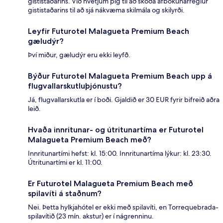
gististaðarins. Við hvetjum þig til að skoða afbókunarreglur
gististaðarins til að sjá nákvæma skilmála og skilyrði.
Leyfir Futurotel Malagueta Premium Beach
gæludýr?
Því miður, gæludýr eru ekki leyfð.
Býður Futurotel Malagueta Premium Beach upp á
flugvallarskutluþjónustu?
Já, flugvallarskutla er í boði. Gjaldið er 30 EUR fyrir bifreið aðra
leið.
Hvaða innritunar- og útritunartíma er Futurotel
Malagueta Premium Beach með?
Innritunartími hefst: kl. 15:00. Innritunartíma lýkur: kl. 23:30.
Útritunartími er kl. 11:00.
Er Futurotel Malagueta Premium Beach með
spilavíti á staðnum?
Nei. Þetta hylkjahótel er ekki með spilavíti, en Torrequebrada-
spilavítið (23 mín. akstur) er í nágrenninu.