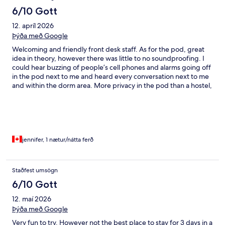
6/10 Gott
12. apríl 2026
Þýða með Google
Welcoming and friendly front desk staff. As for the pod, great
idea in theory, however there was little to no soundproofing. I
could hear buzzing of people’s cell phones and alarms going off
in the pod next to me and heard every conversation next to me
and within the dorm area. More privacy in the pod than a hostel,
but be sure to take noise cancelling headphones to sleep. The
pods ‘look’ like they are designed to be soundproofed… but it
was paper thin construction. Everything else was great,
comfortable mattress, 2 towels provided, shampoo,
conditioner, body wash.
jennifer, 1 nætur/nátta ferð
Staðfest umsögn
6/10 Gott
12. maí 2026
Þýða með Google
Very fun to try. However not the best place to stay for 3 days in a