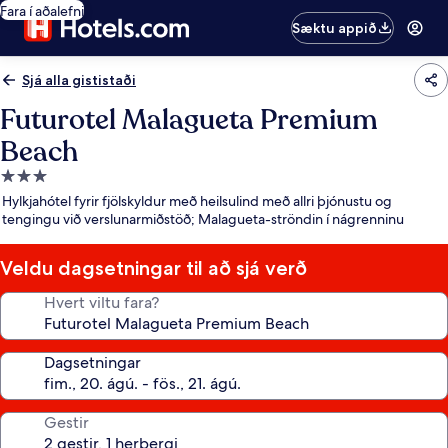
Fara í aðalefni
Sæktu appið
Sjá alla gististaði
Futurotel Malagueta Premium
Beach
3.0
stjörnu
Hylkjahótel fyrir fjölskyldur með heilsulind með allri þjónustu og
gististaður
tengingu við verslunarmiðstöð; Malagueta-ströndin í nágrenninu
Veldu dagsetningar til að sjá verð
Hvert viltu fara?
Dagsetningar
Gestir