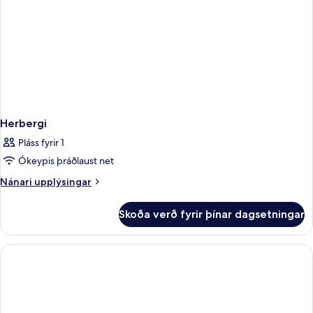
Herbergi
Pláss fyrir 1
Ókeypis þráðlaust net
Nánari
Nánari upplýsingar
upplýsingar
fyrir
Skoða verð fyrir þínar dagsetningar
Herbergi