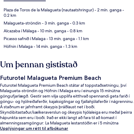
Plaza de Toros de la Malagueta (nautaatshringur)
- 2 mín. ganga
-
0.2 km
Malagueta-ströndin
- 3 mín. ganga
- 0.3 km
Alcazaba í Málaga
- 10 mín. ganga
- 0.8 km
Picasso safnið í Malaga
- 13 mín. ganga
- 1.1 km
Höfnin í Malaga
- 14 mín. ganga
- 1.3 km
Um þennan gististað
Futurotel Malagueta Premium Beach
Futurotel Malagueta Premium Beach státar af toppstaðsetningu, því
Malagueta-ströndin og Höfnin í Malaga eru í einungis 15 mínútna
göngufjarlægð. Gestir sem vilja upplifa eitthvað spennandi geta farið í
göngu- og hjólreiðaferðir, kajaksiglingar og fjallahjólaferðir í nágrenninu.
Á staðnum er jafnframt ókeypis þráðlaust net í boði.
Skyndibitastaður/sælkeraverslun og ókeypis hjólaleiga eru meðal þeirra
hápunkta sem eru í boði. Það er ekki langt að fara til að komast í
almenningssamgöngur: La Malagueta lestarstöðin er í 5 mínútna
göngufjarlægð.
Upplýsingar um rétt til afbókunar