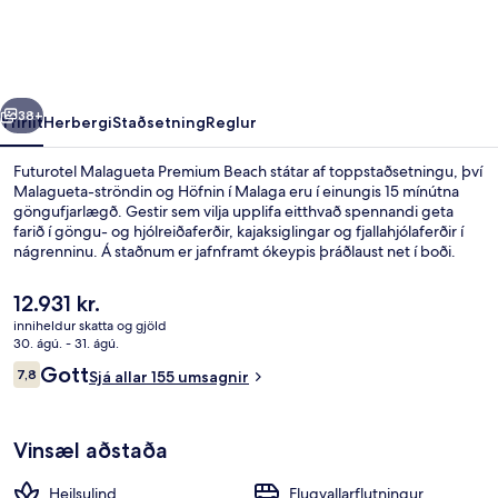
Beach
rra
Næsta
38+
Yfirlit
Herbergi
Staðsetning
Reglur
Futurotel Malagueta Premium Beach státar af toppstaðsetningu, því
Malagueta-ströndin og Höfnin í Malaga eru í einungis 15 mínútna
göngufjarlægð. Gestir sem vilja upplifa eitthvað spennandi geta
farið í göngu- og hjólreiðaferðir, kajaksiglingar og fjallahjólaferðir í
nágrenninu. Á staðnum er jafnframt ókeypis þráðlaust net í boði.
Skyndibitastaður/sælkeraverslun og ókeypis hjólaleiga eru meðal
þeirra hápunkta sem eru í boði. Það er ekki langt að fara til að komast
Núverandi
12.931 kr.
í almenningssamgöngur: La Malagueta lestarstöðin er í 5 mínútna
verð
inniheldur skatta og gjöld
göngufjarlægð.
er
30. ágú. - 31. ágú.
Framhlið gististaðar
12.931 kr.
Umsagnir
Gott
7,8
Sjá allar 155 umsagnir
7,8 af 10
Vinsæl aðstaða
Heilsulind
Flugvallarflutningur