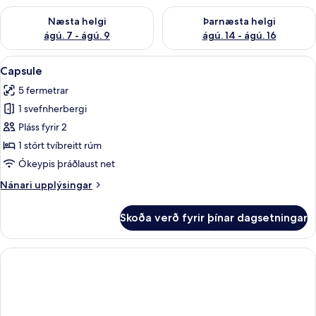
Athuga framboð næstu helgi ágú. 7 - ágú. 9
Athuga framboð þarnæstu helgi
Næsta helgi
Þarnæsta helgi
ágú. 7 - ágú. 9
ágú. 14 - ágú. 16
Skoða
Capsule | Dúnsængur, míníbar, öryggis
5
Capsule
allar
5 fermetrar
myndir
1 svefnherbergi
fyrir
Capsule
Pláss fyrir 2
1 stórt tvíbreitt rúm
Ókeypis þráðlaust net
Nánari
Nánari upplýsingar
upplýsingar
fyrir
Skoða verð fyrir þínar dagsetningar
Capsule