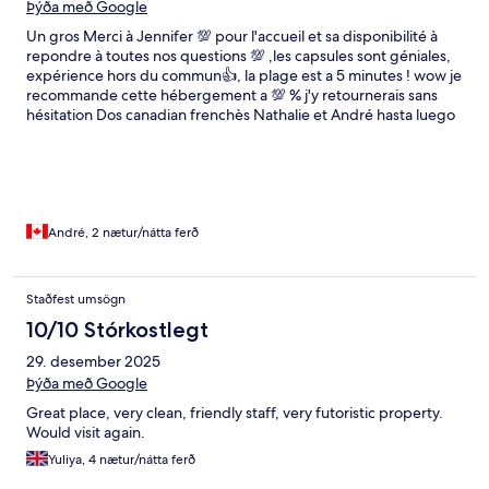
Þýða með Google
Un gros Merci à Jennifer 💯 pour l'accueil et sa disponibilité à
repondre à toutes nos questions 💯 ,les capsules sont géniales,
expérience hors du commun👍, la plage est a 5 minutes ! wow je
recommande cette hébergement a 💯 % j'y retournerais sans
hésitation Dos canadian frenchès Nathalie et André hasta luego
Malaga
André, 2 nætur/nátta ferð
Staðfest umsögn
10/10 Stórkostlegt
29. desember 2025
Þýða með Google
Great place, very clean, friendly staff, very futoristic property.
Would visit again.
Yuliya, 4 nætur/nátta ferð