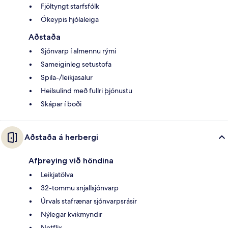
Fjöltyngt starfsfólk
Ókeypis hjólaleiga
Aðstaða
Sjónvarp í almennu rými
Sameiginleg setustofa
Spila-/leikjasalur
Heilsulind með fullri þjónustu
Skápar í boði
Aðstaða á herbergi
Afþreying við höndina
Leikjatölva
32-tommu snjallsjónvarp
Úrvals stafrænar sjónvarpsrásir
Nýlegar kvikmyndir
Netflix