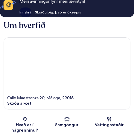
Meiri ávinningur fyrir meiri ævintýri!
Innskrá
Skráðu þig, það er ókeypis
Um hverfið
Calle Maestranza 20, Málaga, 29016
Skoða á korti
Kort
Hvað er í
Samgöngur
Veitingastaðir
nágrenninu?