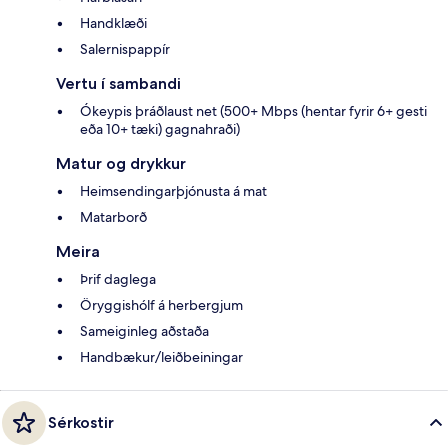
Handklæði
Salernispappír
Vertu í sambandi
Ókeypis þráðlaust net (500+ Mbps (hentar fyrir 6+ gesti
eða 10+ tæki) gagnahraði)
Matur og drykkur
Heimsendingarþjónusta á mat
Matarborð
Meira
Þrif daglega
Öryggishólf á herbergjum
Sameiginleg aðstaða
Handbækur/leiðbeiningar
Sérkostir