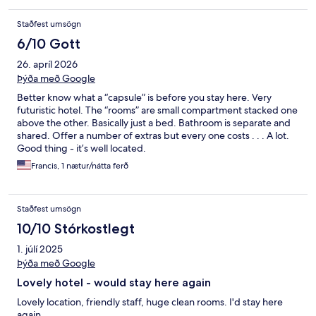
Staðfest umsögn
6/10 Gott
26. apríl 2026
Þýða með Google
Better know what a “capsule” is before you stay here. Very
futuristic hotel. The “rooms” are small compartment stacked one
above the other. Basically just a bed. Bathroom is separate and
shared. Offer a number of extras but every one costs . . . A lot.
Good thing - it’s well located.
Francis, 1 nætur/nátta ferð
Staðfest umsögn
10/10 Stórkostlegt
1. júlí 2025
Þýða með Google
Lovely hotel - would stay here again
Lovely location, friendly staff, huge clean rooms. I'd stay here
again