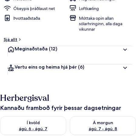
Ókeypis þráðlaust net
Loftkæling
Þvottaaðstaða
Móttaka opin allan
sólarhringinn, alla daga
vikunnar
Sjá allt
Meginaðstaða
(12)
Vertu eins og heima hjá þér
(6)
Herbergisval
Kannaðu framboð fyrir þessar dagsetningar
Athuga framboð í kvöld ágú. 6 - ágú. 7
Athuga framboð á morgun ágú.
Í kvöld
Á morgun
ágú. 6 - ágú. 7
ágú. 7 - ágú. 8