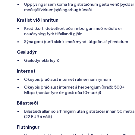
Upplýsingar sem koma frá gististaðnum gætu verið þýddar
með sjálfvirkum þýðingarhugbúnaði
Krafist við innritun
Kreditkort, debetkort eða innborgun með reiðufé er
nauðsynleg fyrir tilfallandi gjöld
Sýna gæti þurft skilríki með mynd, útgefin af yfirvöldum
Gæludýr
Gæludýr ekki leyfð
Internet
Ókeypis þráðlaust internet í almennum rýmum
Ókeypis þráðlaust internet á herbergjum (hraði: 500+
Mbps (hentar fyrir 6+ gesti eða 10+ tæki))
Bílastæði
Bílastæði allan sólarhringinn utan gististaðar innan 50 metra
(22 EUR á nótt)
Flutningur