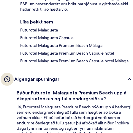
ESB um neytendarétt eru bókunarþjónustur gististaða ekki
háðar rétti til að hætta við.
Líka þekkt sem
Futurotel Malagueta
Futurotel Malagueta Capsule
Futurotel Malagueta Premium Beach Málaga
Futurotel Malagueta Premium Beach Capsule hotel
Futurotel Malagueta Premium Beach Capsule hotel Málaga
Algengar spurningar
Býður Futurotel Malagueta Premium Beach upp á
ókeypis afbókun og fulla endurgreiðslu?
Já, Futurotel Malagueta Premium Beach býður upp á herbergi
sem eru endurgreiðanleg að fullu sem hægt er að bóka á
vefnum okkar. Ef þú hefur bókað herbergi á verði sem er
endurgreiðanlegt að fullu getur þú afbókað allt niður í nokkra
daga fyrir innritun eins og sagt er fyrir um í skilmálum