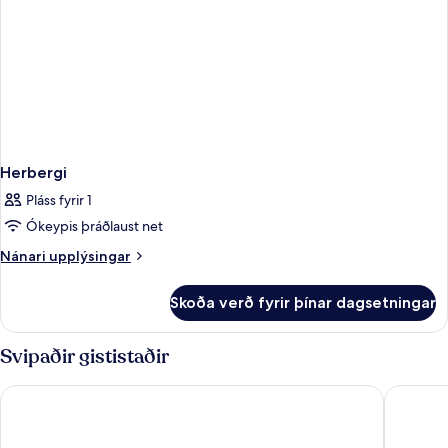
Herbergi
Pláss fyrir 1
Ókeypis þráðlaust net
Nánari
Nánari upplýsingar
upplýsingar
fyrir
Skoða verð fyrir þínar dagsetningar
Herbergi
Svipaðir gististaðir
Four Points Flex by Sheraton Malaga Centre
Hotel Po