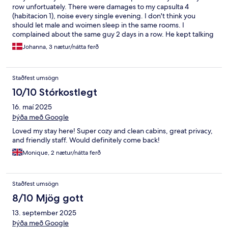
row unfortuately. There were damages to my capsulta 4
(habitacion 1), noise every single evening. I don't think you
should let male and woimen sleep in the same rooms. I
complained about the same guy 2 days in a row. He kept talking
on his phone until 2 in the morning. Not fair for the rest of us.
Johanna, 3 nætur/nátta ferð
The female receptionist were so friendly and kind and all in all
good experience. However I still think I should get one of the
nights refunded. I would like to come back and give it a chance
Staðfest umsögn
again
10/10 Stórkostlegt
16. maí 2025
Þýða með Google
Loved my stay here! Super cozy and clean cabins, great privacy,
and friendly staff. Would definitely come back!
Monique, 2 nætur/nátta ferð
Staðfest umsögn
8/10 Mjög gott
13. september 2025
Þýða með Google