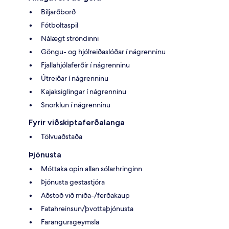
Biljarðborð
Fótboltaspil
Nálægt ströndinni
Göngu- og hjólreiðaslóðar í nágrenninu
Fjallahjólaferðir í nágrenninu
Útreiðar í nágrenninu
Kajaksiglingar í nágrenninu
Snorklun í nágrenninu
Fyrir viðskiptaferðalanga
Tölvuaðstaða
Þjónusta
Móttaka opin allan sólarhringinn
Þjónusta gestastjóra
Aðstoð við miða-/ferðakaup
Fatahreinsun/þvottaþjónusta
Farangursgeymsla