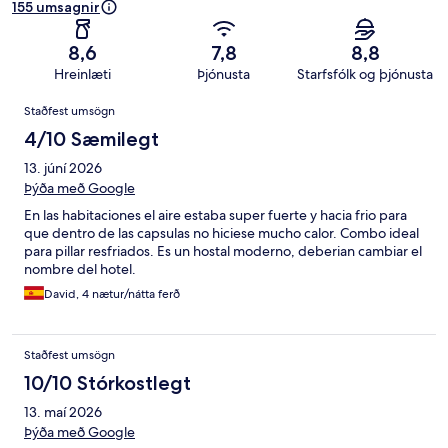
155 umsagnir
8,6
7,8
8,8
Hreinlæti
Þjónusta
Starfsfólk og þjónusta
Umsagnir
Staðfest umsögn
4/10 Sæmilegt
13. júní 2026
Þýða með Google
En las habitaciones el aire estaba super fuerte y hacia frio para
que dentro de las capsulas no hiciese mucho calor. Combo ideal
para pillar resfriados. Es un hostal moderno, deberian cambiar el
nombre del hotel.
David, 4 nætur/nátta ferð
Staðfest umsögn
10/10 Stórkostlegt
13. maí 2026
Þýða með Google