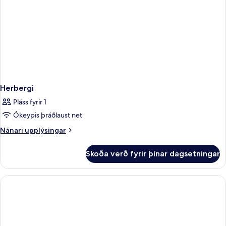
Herbergi
Pláss fyrir 1
Ókeypis þráðlaust net
Nánari
Nánari upplýsingar
upplýsingar
fyrir
Skoða verð fyrir þínar dagsetningar
Herbergi