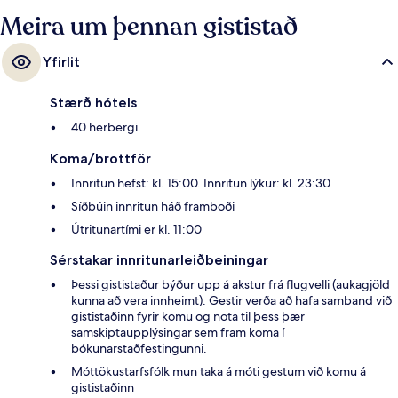
Meira um þennan gististað
Yfirlit
Stærð hótels
40 herbergi
Koma/brottför
Innritun hefst: kl. 15:00. Innritun lýkur: kl. 23:30
Síðbúin innritun háð framboði
Útritunartími er kl. 11:00
Sérstakar innritunarleiðbeiningar
Þessi gististaður býður upp á akstur frá flugvelli (aukagjöld
kunna að vera innheimt). Gestir verða að hafa samband við
gististaðinn fyrir komu og nota til þess þær
samskiptaupplýsingar sem fram koma í
bókunarstaðfestingunni.
Móttökustarfsfólk mun taka á móti gestum við komu á
gististaðinn