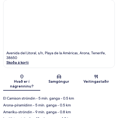
Avenida del Litoral, s/n, Playa de la Américas, Arona, Tenerife,
38650
Skoða á korti
Kort
Hvað er í
Samgöngur
Veitingastaðir
nágrenninu?
El Camison ströndin
- 5 mín. ganga
- 0.5 km
Arona-píramídinn
- 5 mín. ganga
- 0.5 km
Ameríku-ströndin
- 9 mín. ganga
- 0.8 km