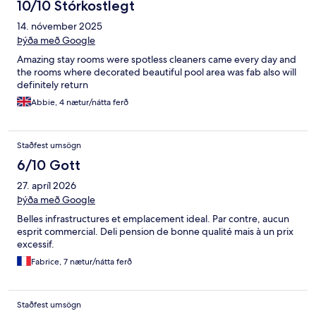
10/10 Stórkostlegt
14. nóvember 2025
Þýða með Google
Amazing stay rooms were spotless cleaners came every day and
the rooms where decorated beautiful pool area was fab also will
definitely return
Abbie, 4 nætur/nátta ferð
Staðfest umsögn
6/10 Gott
27. apríl 2026
Þýða með Google
Belles infrastructures et emplacement ideal. Par contre, aucun
esprit commercial. Deli pension de bonne qualité mais à un prix
excessif.
Fabrice, 7 nætur/nátta ferð
Staðfest umsögn