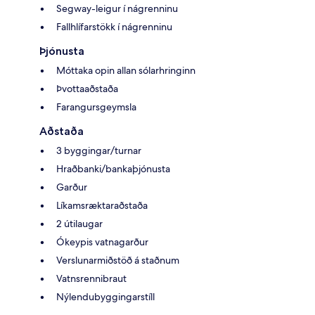
Segway-leigur í nágrenninu
Fallhlífarstökk í nágrenninu
Þjónusta
Móttaka opin allan sólarhringinn
Þvottaaðstaða
Farangursgeymsla
Aðstaða
3 byggingar/turnar
Hraðbanki/bankaþjónusta
Garður
Líkamsræktaraðstaða
2 útilaugar
Ókeypis vatnagarður
Verslunarmiðstöð á staðnum
Vatnsrennibraut
Nýlendubyggingarstíll