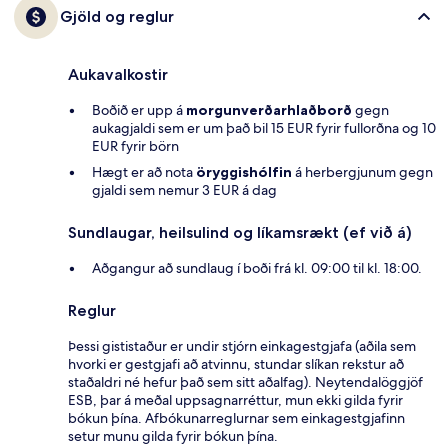
Gjöld og reglur
Aukavalkostir
Boðið er upp á
morgunverðarhlaðborð
gegn
aukagjaldi sem er um það bil 15 EUR fyrir fullorðna og 10
EUR fyrir börn
Hægt er að nota
öryggishólfin
á herbergjunum gegn
gjaldi sem nemur 3 EUR á dag
Sundlaugar, heilsulind og líkamsrækt (ef við á)
Aðgangur að sundlaug í boði frá kl. 09:00 til kl. 18:00.
Reglur
Þessi gististaður er undir stjórn einkagestgjafa (aðila sem
hvorki er gestgjafi að atvinnu, stundar slíkan rekstur að
staðaldri né hefur það sem sitt aðalfag). Neytendalöggjöf
ESB, þar á meðal uppsagnarréttur, mun ekki gilda fyrir
bókun þína. Afbókunarreglurnar sem einkagestgjafinn
setur munu gilda fyrir bókun þína.