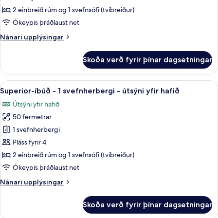
-
2 einbreið rúm og 1 svefnsófi (tvíbreiður)
sjávarsýn
Ókeypis þráðlaust net
Nánari
Nánari upplýsingar
upplýsingar
fyrir
Skoða verð fyrir þínar dagsetningar
Superior-
stúdíóíbúð
-
Skoða
Superior-íbúð - 1 svefnherbergi - útsý
11
sjávarsýn
Superior-íbúð - 1 svefnherbergi - útsýni yfir hafið
allar
Útsýni yfir hafið
myndir
50 fermetrar
fyrir
Superior-
1 svefnherbergi
íbúð
Pláss fyrir 4
-
2 einbreið rúm og 1 svefnsófi (tvíbreiður)
1
Ókeypis þráðlaust net
svefnherbergi
Nánari
Nánari upplýsingar
-
upplýsingar
útsýni
fyrir
Skoða verð fyrir þínar dagsetningar
yfir
Superior-
íbúð