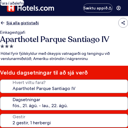
Fara í aðalefni
Sæktu appið
Sjá alla gististaði
Einkagestgjafi
Aparthotel Parque Santiago IV
3.0
stjörnu
Hótel fyrir fjölskyldur með ókeypis vatnagarði og tengingu við
gististaður
verslunarmiðstöð; Ameríku-ströndin í nágrenninu
Veldu dagsetningar til að sjá verð
Hvert viltu fara?
Dagsetningar
Gestir