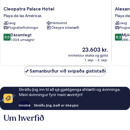
Cleopatra
Alexand
Cleopatra Palace Hotel
Alexan
Palace
La
Playa de las Américas
Playa de
Hotel
Siesta
Laug
Heilsulind
Laug
Playa
Playa
Flugvallarflutningur
Ókeypis bílastæði
Flugva
de
de
las
las
9.0
8.2
Dásamlegt
Mjö
9,0
8,2
Américas
América
af
af
1.004 umsagnir
288 
10,
10,
Verðið
23.603 kr.
Dásamlegt,
Mjög
er
1.004
gott,
inniheldur skatta og gjöld
23.603 kr.
1. sep. - 2. sep.
umsagnir
288
umsagni
Samanburður við svipaða gististaði
Skráðu þig inn til að sjá gjaldgenga afslætti og ávinninga.
Meiri ávinningur fyrir meiri ævintýri!
Innskrá
Skráðu þig, það er ókeypis
Um hverfið