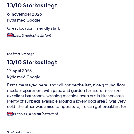
10/10 Stórkostlegt
6. nóvember 2025
Þýða með Google
Great location, friendly staff.
Lucy, 3 nætur/nátta ferð
Staðfest umsögn
10/10 Stórkostlegt
19. apríl 2026
Þýða með Google
First time stayed here, and will not be the last, nice ground floor
modern apartment with patio and garden furniture- nice size -
excellent bathroom- washing machine oven etc in kitchen area.
Plenty of sunbeds available around a lovely pool area (1 was very
cold, the other was a nice temperature) - u can get breakfast for
€15 per person ( we didn’t) the restaurant does excellent
Nicholas, 4 nætur/nátta ferð
lunches - huge portions! Good quality- all around very nice
place to stay
Staðfest umsögn