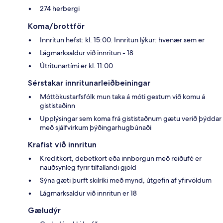
274 herbergi
Koma/brottför
Innritun hefst: kl. 15:00. Innritun lýkur: hvenær sem er
Lágmarksaldur við innritun - 18
Útritunartími er kl. 11:00
Sérstakar innritunarleiðbeiningar
Móttökustarfsfólk mun taka á móti gestum við komu á
gististaðinn
Upplýsingar sem koma frá gististaðnum gætu verið þýddar
með sjálfvirkum þýðingarhugbúnaði
Krafist við innritun
Kreditkort, debetkort eða innborgun með reiðufé er
nauðsynleg fyrir tilfallandi gjöld
Sýna gæti þurft skilríki með mynd, útgefin af yfirvöldum
Lágmarksaldur við innritun er 18
Gæludýr