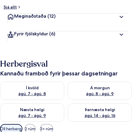
Sjá allt
Meginaðstaða
(12)
Fyrir fjölskyldur
(6)
Herbergisval
Kannaðu framboð fyrir þessar dagsetningar
Athuga framboð í kvöld ágú. 7 - ágú. 8
Athuga framboð á morgun ágú.
Í kvöld
Á morgun
ágú. 7 - ágú. 8
ágú. 8 - ágú. 9
Athuga framboð næstu helgi ágú. 7 - ágú. 9
Athuga framboð þarnæstu helgi
Næsta helgi
Þarnæsta helgi
ágú. 7 - ágú. 9
ágú. 14 - ágú. 16
Síur
Öll herbergi
2 rúm
3+ rúm