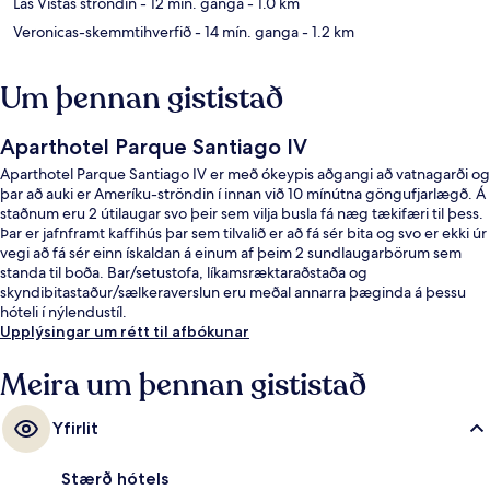
Las Vistas ströndin
- 12 mín. ganga
- 1.0 km
Veronicas-skemmtihverfið
- 14 mín. ganga
- 1.2 km
Um þennan gististað
Aparthotel Parque Santiago IV
Aparthotel Parque Santiago IV er með ókeypis aðgangi að vatnagarði og
þar að auki er Ameríku-ströndin í innan við 10 mínútna göngufjarlægð. Á
staðnum eru 2 útilaugar svo þeir sem vilja busla fá næg tækifæri til þess.
Þar er jafnframt kaffihús þar sem tilvalið er að fá sér bita og svo er ekki úr
vegi að fá sér einn ískaldan á einum af þeim 2 sundlaugarbörum sem
standa til boða. Bar/setustofa, líkamsræktaraðstaða og
skyndibitastaður/sælkeraverslun eru meðal annarra þæginda á þessu
hóteli í nýlendustíl.
Upplýsingar um rétt til afbókunar
Meira um þennan gististað
Yfirlit
Stærð hótels