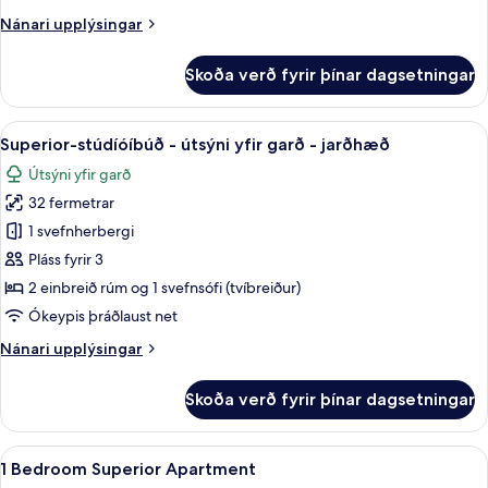
2
Nánari
Nánari upplýsingar
svefnherbergi
upplýsingar
-
fyrir
Skoða verð fyrir þínar dagsetningar
Superior-
verönd
íbúð
-
Skoða
Superior-stúdíóíbúð - útsýni yfir gar
6
2
Superior-stúdíóíbúð - útsýni yfir garð - jarðhæð
allar
svefnherbergi
Útsýni yfir garð
-
myndir
verönd
32 fermetrar
fyrir
Superior-
1 svefnherbergi
stúdíóíbúð
Pláss fyrir 3
-
2 einbreið rúm og 1 svefnsófi (tvíbreiður)
útsýni
Ókeypis þráðlaust net
yfir
Nánari
Nánari upplýsingar
garð
upplýsingar
-
fyrir
Skoða verð fyrir þínar dagsetningar
jarðhæð
Superior-
stúdíóíbúð
-
Skoða
Myrkratjöld/-gardínur, ókeypis þráðl
8
útsýni
1 Bedroom Superior Apartment
allar
yfir