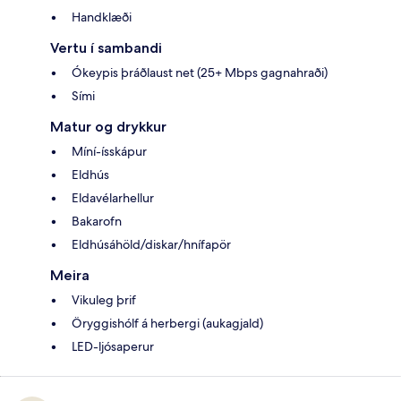
Handklæði
Vertu í sambandi
Ókeypis þráðlaust net (25+ Mbps gagnahraði)
Sími
Matur og drykkur
Míní-ísskápur
Eldhús
Eldavélarhellur
Bakarofn
Eldhúsáhöld/diskar/hnífapör
Meira
Vikuleg þrif
Öryggishólf á herbergi (aukagjald)
LED-ljósaperur