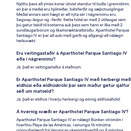
Njóttu þess að ýmiss konar útivist stendur til boða í grenndinni,
en þar á meðal eru hjólreiðar, bátsferðir og sæþotusiglingar.
Meðal annars sem hægt er að nýta sér í nágrenninu eru
Segway-leigur og -ferðir. Þetta hótel er með 2 útilaugar sem
þú getur tekið til kostanna auk þess sem hann er líka með 2
sundlaugarbörum og líkamsræktaraðstöðu. Aparthotel Parque
Santiago IV er þar að auki með garði og aðgangi að nálægri
heilsurækt.
Eru veitingastaðir á Aparthotel Parque Santiago IV
eða í nágrenninu?
Já, það er veitingastaður á staðnum.
Er Aparthotel Parque Santiago IV með herbergi með
eldhúsi eða eldhúskróki þar sem maður getur sjálfur
séð um matseld?
Já, það er eldhús í hverju herbergi og einnig eldhúsáhöld.
Á hvernig svæði er Aparthotel Parque Santiago IV?
Aparthotel Parque Santiago IV er nálægt Búnker-ströndin í
hverfinu Playa de las Américas, í einungis 16 mínútna
göngufjarlægð frá Veronicas-skemmtihverfið og 9 mínútna