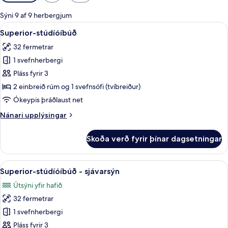
í
boði
Sýni 9 af 9 herbergjum
fyrir
Skoða
Superior-stúdíóíbúð | Myrkratjöld/-g
7
Superior-stúdíóíbúð
herbergi
allar
32 fermetrar
myndir
1 svefnherbergi
fyrir
Superior-
Pláss fyrir 3
stúdíóíbúð
2 einbreið rúm og 1 svefnsófi (tvíbreiður)
Ókeypis þráðlaust net
Nánari
Nánari upplýsingar
upplýsingar
fyrir
Skoða verð fyrir þínar dagsetningar
Superior-
stúdíóíbúð
Skoða
Superior-stúdíóíbúð - sjávarsýn | Sto
8
Superior-stúdíóíbúð - sjávarsýn
allar
Útsýni yfir hafið
myndir
32 fermetrar
fyrir
Superior-
1 svefnherbergi
stúdíóíbúð
Pláss fyrir 3