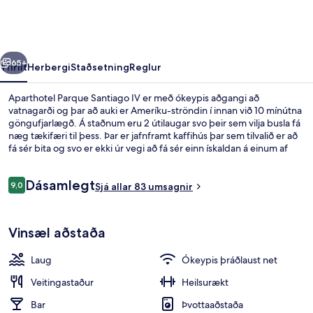
IV
rra
Næsta
65+
Yfirlit
Herbergi
Staðsetning
Reglur
Aparthotel Parque Santiago IV er með ókeypis aðgangi að
vatnagarði og þar að auki er Ameríku-ströndin í innan við 10 mínútna
göngufjarlægð. Á staðnum eru 2 útilaugar svo þeir sem vilja busla fá
næg tækifæri til þess. Þar er jafnframt kaffihús þar sem tilvalið er að
fá sér bita og svo er ekki úr vegi að fá sér einn ískaldan á einum af
þeim 2 sundlaugarbörum sem standa til boða. Bar/setustofa,
líkamsræktaraðstaða og skyndibitastaður/sælkeraverslun eru meðal
Umsagnir
Dásamlegt
annarra þæginda á þessu hóteli í nýlendustíl.
9,0
Sjá allar 83 umsagnir
9,0 af 10
Superior-stúdíóíbúð - sjávarsýn | Verö
Vinsæl aðstaða
Laug
Ókeypis þráðlaust net
Veitingastaður
Heilsurækt
Bar
Þvottaaðstaða