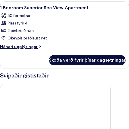
Superior
Skoða
Myrkratjöld/-gardínur, ókeypis þráðl
12
Apartment
1 Bedroom Superior Sea View Apartment
allar
50 fermetrar
myndir
Pláss fyrir 4
fyrir
1
2 einbreið rúm
Bedroom
Ókeypis þráðlaust net
Superior
Nánari
Nánari upplýsingar
Sea
upplýsingar
View
fyrir
Skoða verð fyrir þínar dagsetningar
1
Apartment
Bedroom
Superior
Svipaðir gististaðir
Sea
View
Cleopatra Palace Hotel
Alexandr
Apartment