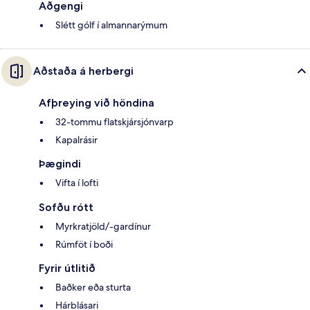
Aðgengi
Slétt gólf í almannarýmum
Aðstaða á herbergi
Afþreying við höndina
32-tommu flatskjársjónvarp
Kapalrásir
Þægindi
Vifta í lofti
Sofðu rótt
Myrkratjöld/-gardínur
Rúmföt í boði
Fyrir útlitið
Baðker eða sturta
Hárblásari