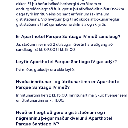
okkar. Ef þú hefur bókað herbergi á verði sem er
endurgreiðanlegt að fullu getur þú afbókað allt niður í nokkra
daga fyrir innritun eins og sagt er fyrir um í skilmálum
gististaðarins. Við hvetjum þig til að skoða afbókunarreglur
gististaðarins til að sjá nákvæma skilmála og skilyrði.
Er Aparthotel Parque Santiago IV með sundlaug?
Já, staðurinn er með 2 útilaugar. Gestir hafa aðgang að
sundlaug frá kl. 09:00 til kl. 18:00.
Leyfir Aparthotel Parque Santiago IV gæludýr?
Því miður, gæludýr eru ekki leyfð.
Hvaða innritunar- og útritunartíma er Aparthotel
Parque Santiago IV með?
Innritunartími hefst: kl. 15:00. Innritunartíma lýkur: hvenær sem
er. Útritunartími er kl. 11:00.
Hvað er hægt að gera á gististaðnum og í
nágrenninu þegar maður dvelur á Aparthotel
Parque Santiago IV?