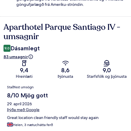
göngufjarlægð frá Ameríku-ströndin.
Aparthotel Parque Santiago IV -
Umsagnir
umsagnir
Dásamlegt
9,0
83 umsagnir
9,4
8,6
9,0
Hreinlæti
Þjónusta
Starfsfólk og þjónusta
Umsagnir
Staðfest umsögn
8/10 Mjög gott
29. apríl 2026
Þýða með Google
Great location clean friendly staff would stay again
Helen, 3 nætur/nátta ferð