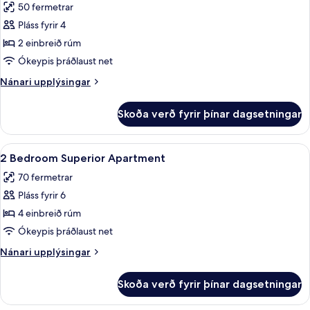
50 fermetrar
garð
myndir
-
Pláss fyrir 4
fyrir
jarðhæð
1
2 einbreið rúm
Bedroom
Ókeypis þráðlaust net
Superior
Nánari
Nánari upplýsingar
Apartment
upplýsingar
fyrir
Skoða verð fyrir þínar dagsetningar
1
Bedroom
Superior
Skoða
Myrkratjöld/-gardínur, ókeypis þráðl
10
Apartment
2 Bedroom Superior Apartment
allar
70 fermetrar
myndir
Pláss fyrir 6
fyrir
2
4 einbreið rúm
Bedroom
Ókeypis þráðlaust net
Superior
Nánari
Nánari upplýsingar
Apartment
upplýsingar
fyrir
Skoða verð fyrir þínar dagsetningar
2
Bedroom