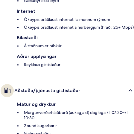
Gæludýr ekki leyfð
Internet
Ókeypis þráðlaust internet í almennum rýmum
Ókeypis þráðlaust internet á herbergjum (hraði: 25+ Mbps)
Bílastæði
Á staðnum er bílskúr
Aðrar upplýsingar
Reyklaus gististaður
Aðstaða/þjónusta gististaðar
Matur og drykkur
Morgunverðarhlaðborð (aukagjald) daglega kl. 07:30–kl.
10:30
2 sundlaugarbarir
Veitingastaður