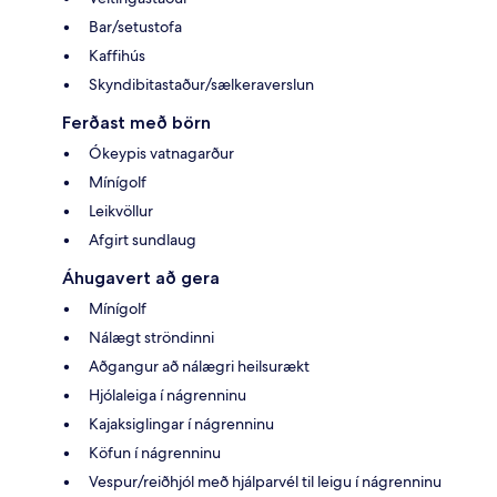
Bar/setustofa
Kaffihús
Skyndibitastaður/sælkeraverslun
Ferðast með börn
Ókeypis vatnagarður
Mínígolf
Leikvöllur
Afgirt sundlaug
Áhugavert að gera
Mínígolf
Nálægt ströndinni
Aðgangur að nálægri heilsurækt
Hjólaleiga í nágrenninu
Kajaksiglingar í nágrenninu
Köfun í nágrenninu
Vespur/reiðhjól með hjálparvél til leigu í nágrenninu