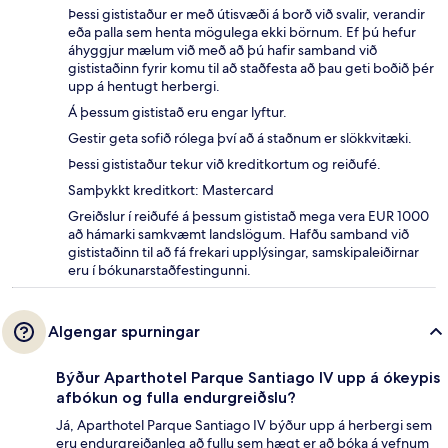
Þessi gististaður er með útisvæði á borð við svalir, verandir
eða palla sem henta mögulega ekki börnum. Ef þú hefur
áhyggjur mælum við með að þú hafir samband við
gististaðinn fyrir komu til að staðfesta að þau geti boðið þér
upp á hentugt herbergi.
Á þessum gististað eru engar lyftur.
Gestir geta sofið rólega því að á staðnum er slökkvitæki.
Þessi gististaður tekur við kreditkortum og reiðufé.
Samþykkt kreditkort: Mastercard
Greiðslur í reiðufé á þessum gististað mega vera EUR 1000
að hámarki samkvæmt landslögum. Hafðu samband við
gististaðinn til að fá frekari upplýsingar, samskipaleiðirnar
eru í bókunarstaðfestingunni.
Algengar spurningar
Býður Aparthotel Parque Santiago IV upp á ókeypis
afbókun og fulla endurgreiðslu?
Já, Aparthotel Parque Santiago IV býður upp á herbergi sem
eru endurgreiðanleg að fullu sem hægt er að bóka á vefnum