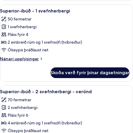
hafið
-
Skoða
Superior-íbúð - 1 svefnherbergi | Myr
7
1
Superior-íbúð - 1 svefnherbergi
allar
svefnherbergi
50 fermetrar
-
myndir
útsýni
1 svefnherbergi
fyrir
yfir
Superior-
Pláss fyrir 4
hafið
íbúð
2 einbreið rúm og 1 svefnsófi (tvíbreiður)
-
Ókeypis þráðlaust net
1
Nánari
Nánari upplýsingar
svefnherbergi
upplýsingar
fyrir
Skoða verð fyrir þínar dagsetningar
Superior-
íbúð
-
Skoða
Superior-íbúð - 2 svefnherbergi - ver
8
1
Superior-íbúð - 2 svefnherbergi - verönd
allar
svefnherbergi
70 fermetrar
myndir
2 svefnherbergi
fyrir
Superior-
Pláss fyrir 6
íbúð
4 einbreið rúm og 1 svefnsófi (tvíbreiður)
-
Ókeypis þráðlaust net