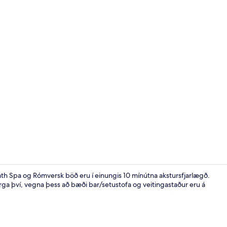
Fullur ensku
th Spa og Rómversk böð eru í einungis 10 mínútna akstursfjarlægð.
jarga því, vegna þess að bæði bar/setustofa og veitingastaður eru á
Fyrir utan