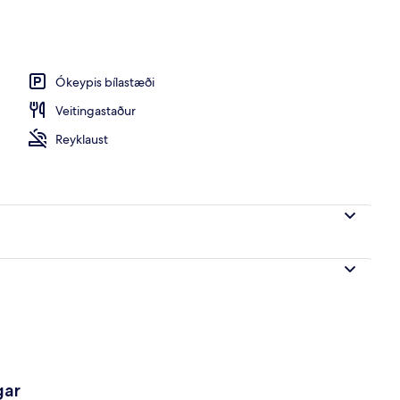
rberginu
Ókeypis bílastæði
Veitingastaður
Reyklaust
gar