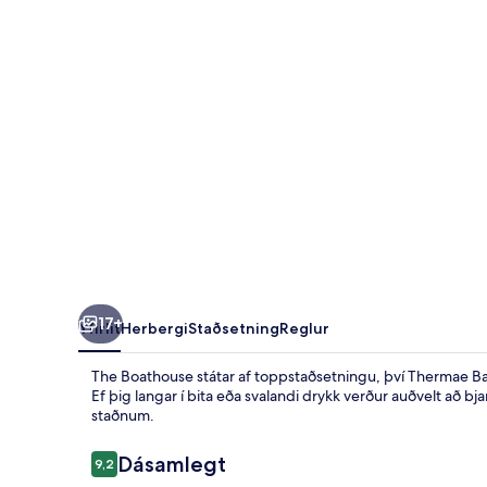
17+
Yfirlit
Herbergi
Staðsetning
Reglur
The Boathouse státar af toppstaðsetningu, því Thermae Ba
Ef þig langar í bita eða svalandi drykk verður auðvelt að b
staðnum.
Umsagnir
Dásamlegt
9,2
9,2 af 10