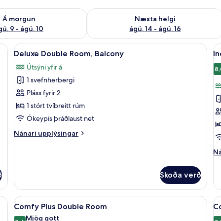
ð á morgun ágú. 9 - ágú. 10
Athuga framboð næstu helgi ágú. 14 -
Á morgun
Næsta helgi
gú. 9 - ágú. 10
ágú. 14 - ágú. 16
ur, vinnuaðstaða fyrir fartölvur
Skoða
Deluxe Double Room, Balcony | Ofnæm
S
7
Deluxe Double Room, Balcony
I
allar
al
Útsýni yfir á
myndir
m
8,
1 svefnherbergi
fyrir
fy
Deluxe
I
Pláss fyrir 2
Double
D
1 stórt tvíbreitt rúm
Room,
R
Ókeypis þráðlaust net
Balcony
B
Nánari
Nánari upplýsingar
upplýsingar
fyrir
Ná
Ná
Deluxe
up
Double
fy
ð
Skoða verð
Room,
In
Balcony
Do
Ro
 Balcony | Ofnæmisprófaður sængurfatnaður, vinnuaðstaða fyrir fartölvur
Skoða
Comfy Plus Double Room | Ofnæmispró
S
5
Ba
Comfy Plus Double Room
C
allar
al
Mjög gott