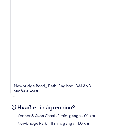
Newbridge Road,, Bath, England, BA1 3NB
Skoða á korti
Hvað er í nágrenninu?
Kennet & Avon Canal
- 1 mín. ganga
- 0.1 km
Newbridge Park
- 11 mín. ganga
- 1.0 km