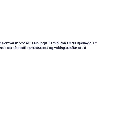
t
 Rómversk böð eru í einungis 10 mínútna akstursfjarlægð. Ef
egna þess að bæði bar/setustofa og veitingastaður eru á