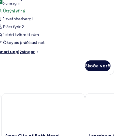
yndir
0
9,0 af 10
(6
6 umsagnir
rir
umsagnir)
Útsýni yfir á
omfy
1 svefnherbergi
ouble
Pláss fyrir 2
oom
1 stórt tvíbreitt rúm
Ókeypis þráðlaust net
nari
nari upplýsingar
plýsingar
rir
Skoða verð
omfy
uble
oom
Apex City of Bath Hotel
Lansdown Grove
Apex
Lansdown
Apex City of Bath Hotel
Lansdown Grove