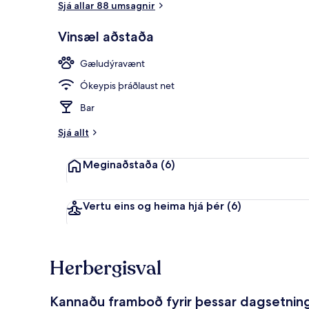
Sjá allar 88 umsagnir
Vinsæl aðstaða
Útsýni úr he
Gæludýravænt
Ókeypis þráðlaust net
Bar
Sjá allt
Meginaðstaða
(6)
Vertu eins og heima hjá þér
(6)
Herbergisval
Kannaðu framboð fyrir þessar dagsetnin