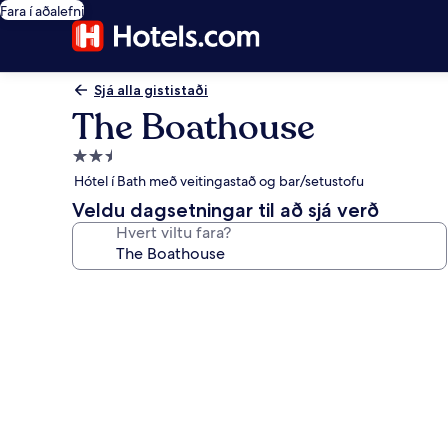
Fara í aðalefni
Sjá alla gististaði
The Boathouse
2.5
stjörnu
Hótel í Bath með veitingastað og bar/setustofu
gististaður
Veldu dagsetningar til að sjá verð
Hvert viltu fara?
Myndasafn
fyrir
The
Boathouse