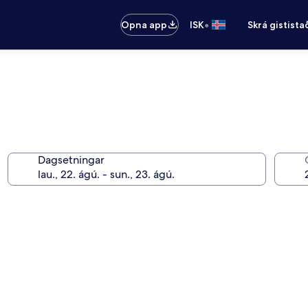
•
Opna app
ISK
Skrá gistista
Dagsetningar