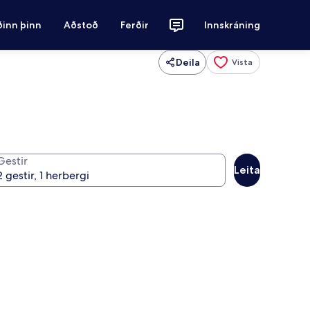
ðinn þinn
Aðstoð
Ferðir
Innskráning
Deila
Vista
Gestir
Leita