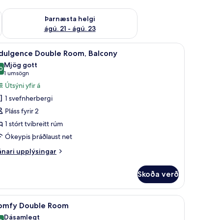
 ágú. 16
Athuga framboð þarnæstu helgi ágú. 21 - ágú. 23
Þarnæsta helgi
ágú. 21 - ágú. 23
isprófaður sængurfatnaður, vinnuaðstaða fyrir fartölvur
koða
Indulgence Double Room, Balcony | Ofnæmisp
7
ndulgence Double Room, Balcony
lar
Mjög gott
yndir
0
8,0 af 10
(1
1 umsögn
rir
umsögn)
Útsýni yfir á
ndulgence
1 svefnherbergi
ouble
Pláss fyrir 2
oom,
1 stórt tvíbreitt rúm
alcony
Ókeypis þráðlaust net
nari
nari upplýsingar
plýsingar
rir
Skoða verð
dulgence
uble
om,
faður sængurfatnaður, vinnuaðstaða fyrir fartölvur
koða
Ofnæmisprófaður sængurfatnaður, vinnuaðsta
5
lcony
omfy Double Room
lar
Dásamlegt