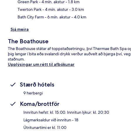
Kor
Green Park
- 4 mín. akstur
- 1.8 km
Twerton Park
- 4 mín. akstur
- 3.0 km
Bath City Farm
- 6 mín. akstur
- 4.0 km
Sjá meira
The Boathouse
The Boathouse státar af toppstaðsetningu, því Thermae Bath Spa og
þig langar í bita eða svalandi drykk verður auðvelt að bjarga því, v
staðnum.
Upplýsingar um rétt til afbókunar
Stærð hótels
9 herbergi
Koma/brottför
Innritun hefst: kl. 15:00. Innritun lýkur: kl. 20:30
Lágmarksaldur við innritun - 18
Útritunartími er kl. 11:00