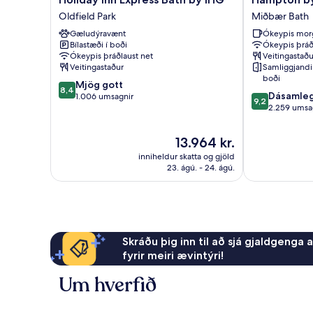
Inn
by
Oldfield Park
Miðbær Bath
Express
Hilton
Gæludýravænt
Ókeypis mor
Bath
Bath
Bílastæði í boði
Ókeypis þráð
by
City
Ókeypis þráðlaust net
Veitingastaðu
IHG
Miðbær
Veitingastaður
Samliggjandi 
Oldfield
Bath
boði
8.4
Mjög gott
Park
8,4
9.2
Dásamle
af
1.006 umsagnir
9,2
af
2.259 umsa
10,
10,
Mjög
Dásamlegt,
gott,
Verðið
13.964 kr.
2.259
1.006
er
inniheldur skatta og gjöld
umsagnir
umsagnir
13.964 kr.
23. ágú. - 24. ágú.
Skráðu þig inn til að sjá gjaldgenga 
fyrir meiri ævintýri!
Um hverfið