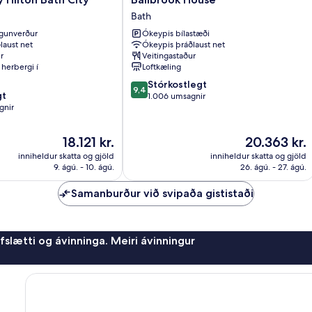
House
Bath
Bath
gunverður
Ókeypis bílastæði
laust net
Ókeypis þráðlaust net
r
Veitingastaður
herbergi í
Loftkæling
9.4
Stórkostlegt
9,4
gt
af
1.006 umsagnir
gnir
10,
Stórkostlegt,
1.006
Verðið
Verðið
18.121 kr.
20.363 kr.
umsagnir
er
er
inniheldur skatta og gjöld
inniheldur skatta og gjöld
18.121 kr.
20.363 kr.
9. ágú. - 10. ágú.
26. ágú. - 27. ágú.
Samanburður við svipaða gististaði
afslætti og ávinninga. Meiri ávinningur