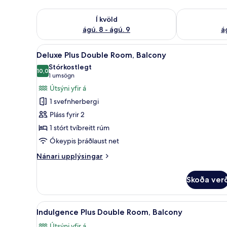
Athuga framboð í kvöld ágú. 8 - ágú. 9
Athuga frambo
Í kvöld
ágú. 8 - ágú. 9
á
Skoða
Ofnæmisprófaður sængurfatnað
6
Deluxe Plus Double Room, Balcony
allar
Stórkostlegt
myndir
10,0
10,0 af 10
(1
1 umsögn
fyrir
umsögn)
Útsýni yfir á
Deluxe
1 svefnherbergi
Plus
Pláss fyrir 2
Double
1 stórt tvíbreitt rúm
Room,
Ókeypis þráðlaust net
Balcony
Nánari
Nánari upplýsingar
upplýsingar
fyrir
Skoða ver
Deluxe
Plus
Double
Skoða
Indulgence Plus Double Room,
7
Room,
Indulgence Plus Double Room, Balcony
allar
Balcony
Útsýni yfir á