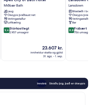
City
Grove
Miðbær Bath
Lansdown
of
Lansdown
Laug
Bílastæði í boði
Bath
Ókeypis þráðlaust net
Ókeypis þráðlaust net
Hotel
Veitingastaður
Veitingastaður
Miðbær
Loftkæling
Bar
Bath
9.4
8.8
Stórkostlegt
Frábært
9,4
8,8
af
af
2.957 umsagnir
756 umsagnir
10,
10,
Stórkostlegt,
Frábært,
2.957
756
Verðið
23.607 kr.
umsagnir
umsagnir
er
inniheldur skatta og gjöld
innihel
23.607 kr.
31. ágú. - 1. sep.
Innskrá
Skráðu þig, það er ókeypis