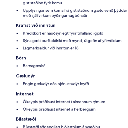
gististaðinn fyrir komu
Upplýsingar sem koma frá gististaðnum gætu verið þýddar
með sjálfvirkum þýðingarhugbúnaði
Krafist við innritun
Kreditkort er nauðsynlegt fyrir tilfallandi gjöld
Sýna gæti þurft skilríki með mynd, útgefin af yfirvöldum
Lágmarksaldur við innritun er 18
Börn
Barnagæsla*
Gæludýr
Engin gæludýr eða þjónustudýr leyfð
Internet
Ókeypis þráðlaust internet í almennum rýmum
Ókeypis þráðlaust internet á herbergjum
Bílastæði
Bílastæði aðgengileg hjólastólum á svæðinu