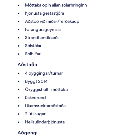
Móttaka opin allan sólarhringinn
Þjónusta gestastjóra
Aðstoð við miða-/ferðakaup
Farangursgeymsla
Strandhandklæði
Sólstólar
Sólhlífar
Aðstaða
4 byggingar/turnar
Byggt 2014
Öryggishólf í móttöku
Þakverönd
Líkamsræktaraðstaða
2 útilaugar
Heilsulindarþjónusta
Aðgengi