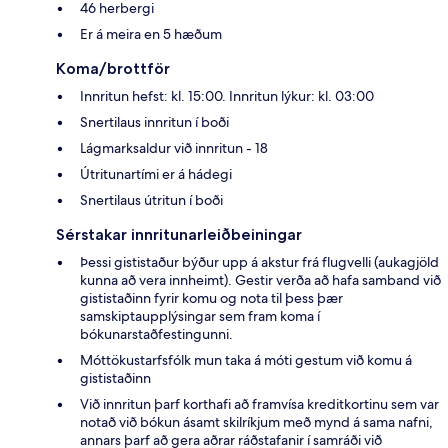
46 herbergi
Er á meira en 5 hæðum
Koma/brottför
Innritun hefst: kl. 15:00. Innritun lýkur: kl. 03:00
Snertilaus innritun í boði
Lágmarksaldur við innritun - 18
Útritunartími er á hádegi
Snertilaus útritun í boði
Sérstakar innritunarleiðbeiningar
Þessi gististaður býður upp á akstur frá flugvelli (aukagjöld
kunna að vera innheimt). Gestir verða að hafa samband við
gististaðinn fyrir komu og nota til þess þær
samskiptaupplýsingar sem fram koma í
bókunarstaðfestingunni.
Móttökustarfsfólk mun taka á móti gestum við komu á
gististaðinn
Við innritun þarf korthafi að framvísa kreditkortinu sem var
notað við bókun ásamt skilríkjum með mynd á sama nafni,
annars þarf að gera aðrar ráðstafanir í samráði við