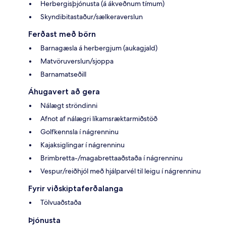
Herbergisþjónusta (á ákveðnum tímum)
Skyndibitastaður/sælkeraverslun
Ferðast með börn
Barnagæsla á herbergjum (aukagjald)
Matvöruverslun/sjoppa
Barnamatseðill
Áhugavert að gera
Nálægt ströndinni
Afnot af nálægri líkamsræktarmiðstöð
Golfkennsla í nágrenninu
Kajaksiglingar í nágrenninu
Brimbretta-/magabrettaaðstaða í nágrenninu
Vespur/reiðhjól með hjálparvél til leigu í nágrenninu
Fyrir viðskiptaferðalanga
Tölvuaðstaða
Þjónusta