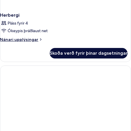
Herbergi
Pláss fyrir 4
Ókeypis þráðlaust net
Nánari
Nánari upplýsingar
upplýsingar
fyrir
Skoða verð fyrir þínar dagsetningar
Herbergi