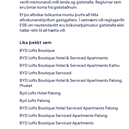
verið mismunandi milli landa og gististaða. Reglurnar sem
eru birtar koma frá gististaðnum.
Ef þú afbókar bókunina muntu þurfa að hlíta
afbókunarskilyrðum gestgjafans. Í samræmi við reglugerðir
ESB um neytendarétt eru bókunarþjónustur gististaða ekki
háðar rétti til að hætta við.
Líka þekkt sem
BYD Lofts Boutique
BYD Lofts Boutique Hotel & Serviced Apartments
BYD Lofts Boutique Hotel & Serviced Apartments Kathu
BYD Lofts Boutique Serviced
BYD Lofts Boutique Hotel & Serviced Apartments Patong,
Phuket
Byd Lofts Hotel Patong
Byd Lofts Patong
BYD Lofts Boutique Hotel Serviced Apartments Patong
BYD Lofts Boutique Serviced Apartments Patong
BYD Lofts Boutique Serviced Apartments