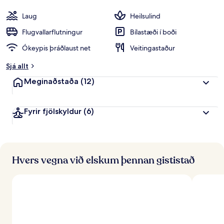
hjá
o
gestum
p
Laug
Heilsulind
p
e
Flugvallarflutningur
Bílastæði í boði
i
Ókeypis þráðlaust net
Veitingastaður
n
k
Sjá allt
u
n
Meginaðstaða
(12)
n
f
Fyrir fjölskyldur
(6)
r
á
f
e
r
Hvers vegna við elskum þennan gististað
ð
a
f
ó
l
k
i