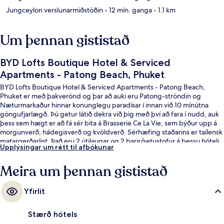
Jungceylon verslunarmiðstöðin
- 12 mín. ganga
- 1.1 km
Um þennan gististað
BYD Lofts Boutique Hotel & Serviced
Apartments - Patong Beach, Phuket
BYD Lofts Boutique Hotel & Serviced Apartments - Patong Beach,
Phuket er með þakverönd og þar að auki eru Patong-ströndin og
Næturmarkaður hinnar konunglegu paradísar í innan við 10 mínútna
göngufjarlægð. Þú getur látið dekra við þig með því að fara í nudd, auk
þess sem hægt er að fá sér bita á Brasserie Ce La Vie, sem býður upp á
morgunverð, hádegisverð og kvöldverð. Sérhæfing staðarins er taílensk
matargerðarlist. Það eru 2 útilaugar og 2 barir/setustofur á þessu hóteli
Upplýsingar um rétt til afbókunar
fyrir vandláta auk þess sem ýmis þægindi eru á herbergjum eins og t.d.
ísskápar og örbylgjuofnar. Aðrir gestir hafa sagt að meðal helstu kosta
Meira um þennan gististað
gististaðarins sé hjálpsamt starfsfólk.
Yfirlit
Stærð hótels