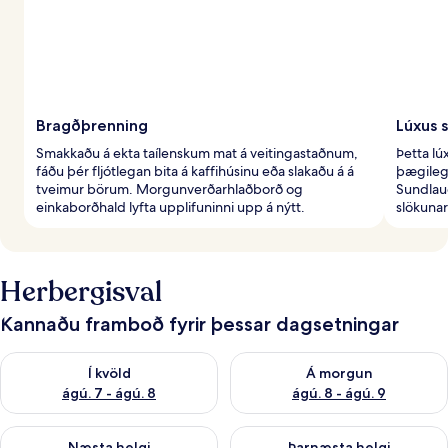
Bragðþrenning
Lúxus 
Smakkaðu á ekta taílenskum mat á veitingastaðnum,
Þetta lú
fáðu þér fljótlegan bita á kaffihúsinu eða slakaðu á á
þægileg
tveimur börum. Morgunverðarhlaðborð og
Sundlau
einkaborðhald lyfta upplifuninni upp á nýtt.
slökunar
Herbergisval
Kannaðu framboð fyrir þessar dagsetningar
Athuga framboð í kvöld ágú. 7 - ágú. 8
Athuga framboð á morgun ágú.
Í kvöld
Á morgun
ágú. 7 - ágú. 8
ágú. 8 - ágú. 9
Athuga framboð næstu helgi ágú. 7 - ágú. 9
Athuga framboð þarnæstu helgi
Næsta helgi
Þarnæsta helgi