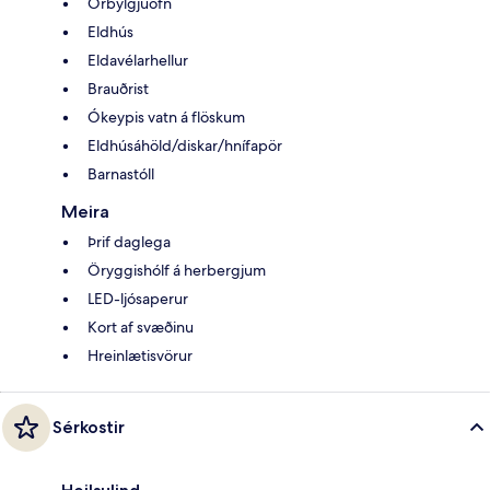
Örbylgjuofn
Eldhús
Eldavélarhellur
Brauðrist
Ókeypis vatn á flöskum
Eldhúsáhöld/diskar/hnífapör
Barnastóll
Meira
Þrif daglega
Öryggishólf á herbergjum
LED-ljósaperur
Kort af svæðinu
Hreinlætisvörur
Sérkostir