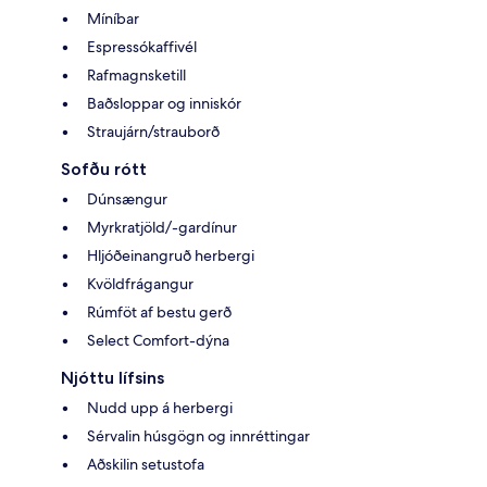
Míníbar
Espressókaffivél
Rafmagnsketill
Baðsloppar og inniskór
Straujárn/strauborð
Sofðu rótt
Dúnsængur
Myrkratjöld/-gardínur
Hljóðeinangruð herbergi
Kvöldfrágangur
Rúmföt af bestu gerð
Select Comfort-dýna
Njóttu lífsins
Nudd upp á herbergi
Sérvalin húsgögn og innréttingar
Aðskilin setustofa