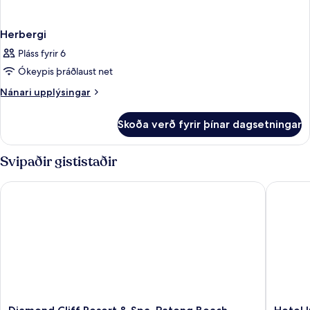
Herbergi
Pláss fyrir 6
Ókeypis þráðlaust net
Nánari
Nánari upplýsingar
upplýsingar
fyrir
Skoða verð fyrir þínar dagsetningar
Herbergi
Svipaðir gististaðir
Diamond Cliff Resort & Spa, Patong Beach
Hotel In
Diamond
Hotel