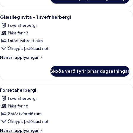
svíta
-
Skoða
Rúmföt úr egypskri bómull, rúmföt a
18
1
Glæsileg svíta - 1 svefnherbergi
allar
svefnherbergi
1 svefnherbergi
myndir
Pláss fyrir 3
fyrir
Glæsileg
1 stórt tvíbreitt rúm
svíta
Ókeypis þráðlaust net
-
Nánari
Nánari upplýsingar
1
upplýsingar
svefnherbergi
fyrir
Skoða verð fyrir þínar dagsetningar
Glæsileg
svíta
-
Skoða
Forsetaherbergi | Rúmföt úr egypskri
2
1
Forsetaherbergi
allar
svefnherbergi
1 svefnherbergi
myndir
Pláss fyrir 6
fyrir
Forsetaherbergi
2 stór tvíbreið rúm
Ókeypis þráðlaust net
Nánari
Nánari upplýsingar