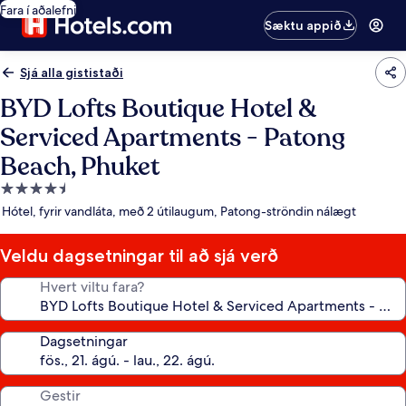
Fara í aðalefni
Sæktu appið
Sjá alla gististaði
BYD Lofts Boutique Hotel &
Serviced Apartments - Patong
Beach, Phuket
4.5
stjörnu
Hótel, fyrir vandláta, með 2 útilaugum, Patong-ströndin nálægt
gististaður
Veldu dagsetningar til að sjá verð
Hvert viltu fara?
Dagsetningar
Gestir