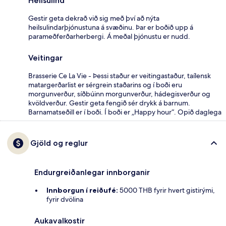
Heilsulind
Gestir geta dekrað við sig með því að nýta
heilsulindarþjónustuna á svæðinu. Þar er boðið upp á
parameðferðarherbergi. Á meðal þjónustu er nudd.
Veitingar
Brasserie Ce La Vie - Þessi staður er veitingastaður, taílensk
matargerðarlist er sérgrein staðarins og í boði eru
morgunverður, síðbúinn morgunverður, hádegisverður og
kvöldverður. Gestir geta fengið sér drykk á barnum.
Barnamatseðill er í boði. Í boði er „Happy hour“. Opið daglega
Gjöld og reglur
Endurgreiðanlegar innborganir
Innborgun í reiðufé:
5000 THB fyrir hvert gistirými,
fyrir dvölina
Aukavalkostir