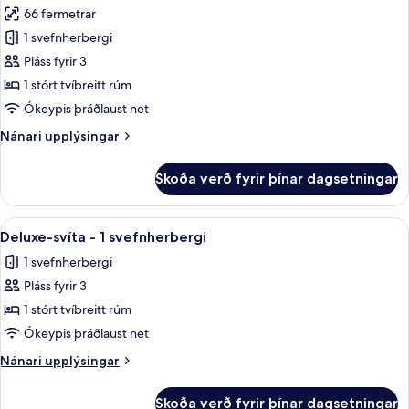
66 fermetrar
myndir
1 svefnherbergi
fyrir
Deluxe-
Pláss fyrir 3
herbergi
1 stórt tvíbreitt rúm
-
Ókeypis þráðlaust net
1
Nánari
Nánari upplýsingar
svefnherbergi
upplýsingar
-
fyrir
Skoða verð fyrir þínar dagsetningar
Deluxe-
vísar
herbergi
að
-
Skoða
Rúmföt úr egypskri bómull, rúmföt a
sundlaug
15
1
Deluxe-svíta - 1 svefnherbergi
allar
svefnherbergi
1 svefnherbergi
-
myndir
vísar
Pláss fyrir 3
fyrir
að
Deluxe-
1 stórt tvíbreitt rúm
sundlaug
svíta
Ókeypis þráðlaust net
-
Nánari
Nánari upplýsingar
1
upplýsingar
svefnherbergi
fyrir
Skoða verð fyrir þínar dagsetningar
Deluxe-