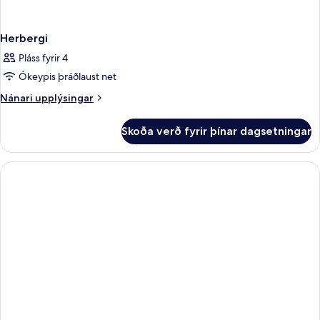
Herbergi
Pláss fyrir 4
Ókeypis þráðlaust net
Nánari
Nánari upplýsingar
upplýsingar
fyrir
Skoða verð fyrir þínar dagsetningar
Herbergi