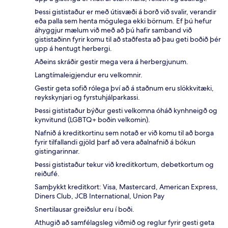
Þessi gististaður er með útisvæði á borð við svalir, verandir
eða palla sem henta mögulega ekki börnum. Ef þú hefur
áhyggjur mælum við með að þú hafir samband við
gististaðinn fyrir komu til að staðfesta að þau geti boðið þér
upp á hentugt herbergi.
Aðeins skráðir gestir mega vera á herbergjunum.
Langtímaleigjendur eru velkomnir.
Gestir geta sofið rólega því að á staðnum eru slökkvitæki,
reykskynjari og fyrstuhjálparkassi.
Þessi gististaður býður gesti velkomna óháð kynhneigð og
kynvitund (LGBTQ+ boðin velkomin).
Nafnið á kreditkortinu sem notað er við komu til að borga
fyrir tilfallandi gjöld þarf að vera aðalnafnið á bókun
gistingarinnar.
Þessi gististaður tekur við kreditkortum, debetkortum og
reiðufé.
Samþykkt kreditkort: Visa, Mastercard, American Express,
Diners Club, JCB International, Union Pay
Snertilausar greiðslur eru í boði.
Athugið að samfélagsleg viðmið og reglur fyrir gesti geta