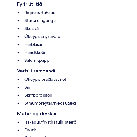
Fyrir útlitið
Regnsturtuhaus
Sturta eingöngu
Skolskál
Ókeypis snyrtivörur
Hárblásari
Handklæði
Salernispappír
Vertu í sambandi
Ókeypis þráðlaust net
Sími
Skrifborðsstóll
Straumbreytar/hleðslutæki
Matur og drykkur
Ísskápur/frystir í fullri stærð
Frystir