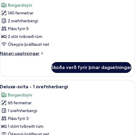
allar
svefnherbergi
Borgarútsýni
-
myndir
aðgengi
140 fermetrar
fyrir
að
Þakíbúð
2 svefnherbergi
sundlaug
-
Pláss fyrir 5
2
2 stór tvíbreið rúm
svefnherbergi
Ókeypis þráðlaust net
Nánari
Nánari upplýsingar
upplýsingar
fyrir
Skoða verð fyrir þínar dagsetningar
Þakíbúð
-
2
Skoða
Rúmföt úr egypskri bómull, rúmföt a
15
svefnherbergi
Deluxe-svíta - 1 svefnherbergi
allar
Borgarútsýni
myndir
65 fermetrar
fyrir
Deluxe-
1 svefnherbergi
svíta
Pláss fyrir 3
-
1 stórt tvíbreitt rúm
1
Ókeypis þráðlaust net