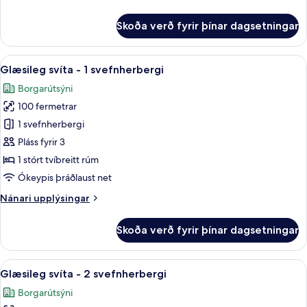
upplýsingar
fyrir
Skoða verð fyrir þínar dagsetningar
Forsetaherbergi
Skoða
Rúmföt úr egypskri bómull, rúmföt a
18
Glæsileg svíta - 1 svefnherbergi
allar
Borgarútsýni
myndir
100 fermetrar
fyrir
Glæsileg
1 svefnherbergi
svíta
Pláss fyrir 3
-
1 stórt tvíbreitt rúm
1
Ókeypis þráðlaust net
svefnherbergi
Nánari
Nánari upplýsingar
upplýsingar
fyrir
Skoða verð fyrir þínar dagsetningar
Glæsileg
svíta
-
Skoða
Glæsileg svíta - 2 svefnherbergi | Úts
12
1
Glæsileg svíta - 2 svefnherbergi
allar
svefnherbergi
Borgarútsýni
myndir