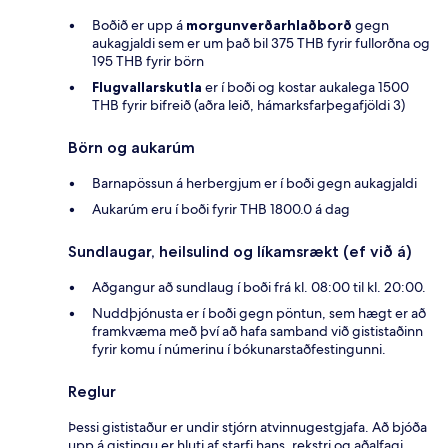
Boðið er upp á
morgunverðarhlaðborð
gegn
aukagjaldi sem er um það bil 375 THB fyrir fullorðna og
195 THB fyrir börn
Flugvallarskutla
er í boði og kostar aukalega 1500
THB fyrir bifreið (aðra leið, hámarksfarþegafjöldi 3)
Börn og aukarúm
Barnapössun á herbergjum er í boði gegn aukagjaldi
Aukarúm eru í boði fyrir THB 1800.0 á dag
Sundlaugar, heilsulind og líkamsrækt (ef við á)
Aðgangur að sundlaug í boði frá kl. 08:00 til kl. 20:00.
Nuddþjónusta er í boði gegn pöntun, sem hægt er að
framkvæma með því að hafa samband við gististaðinn
fyrir komu í númerinu í bókunarstaðfestingunni.
Reglur
Þessi gististaður er undir stjórn atvinnugestgjafa. Að bjóða
upp á gistingu er hluti af starfi hans, rekstri og aðalfagi.