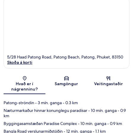
5/28 Haad Patong Road, Patong Beach, Patong, Phuket, 83150
Skoða á korti
Kort
Hvað er í
Samgöngur
Veitingastaðir
nágrenninu?
Patong-ströndin
- 3 mín. ganga
- 0.3 km
Næturmarkaður hinnar konunglegu paradísar
- 10 mín. ganga
- 0.9
km
Byggingasamstæðan Paradise Complex
- 10 mín. ganga
- 0.9 km
Bangla Road verslunarmiðstöðin
- 12 mín. ganga
- 1.1 km