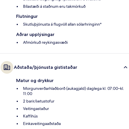
Bílastæði á staðnum eru takmörkuð
Flutningur
Skutluþjónusta á flugvöll allan sólarhringinn*
Aðrar upplýsingar
Afmörkuð reykingasvæði
Aðstaða/þjónusta gististaðar
Matur og drykkur
Morgunverðarhlaðborð (aukagjald) daglega kl. 07:00–kl.
11:00
2 barir/setustofur
Veitingastaður
Kaffihús
Einkaveitingaaðstaða