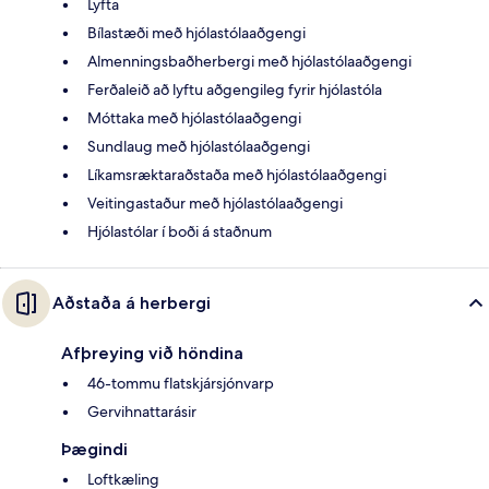
Lyfta
Bílastæði með hjólastólaaðgengi
Almenningsbaðherbergi með hjólastólaaðgengi
Ferðaleið að lyftu aðgengileg fyrir hjólastóla
Móttaka með hjólastólaaðgengi
Sundlaug með hjólastólaaðgengi
Líkamsræktaraðstaða með hjólastólaaðgengi
Veitingastaður með hjólastólaaðgengi
Hjólastólar í boði á staðnum
Aðstaða á herbergi
Afþreying við höndina
46-tommu flatskjársjónvarp
Gervihnattarásir
Þægindi
Loftkæling