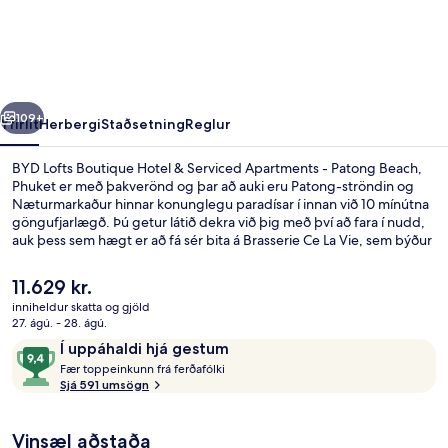
Boutique
Hotel
&
Serviced
rra
Næsta
Apartments
109+
Yfirlit
Herbergi
Staðsetning
Reglur
-
BYD Lofts Boutique Hotel & Serviced Apartments - Patong Beach,
Patong
Phuket er með þakverönd og þar að auki eru Patong-ströndin og
Næturmarkaður hinnar konunglegu paradísar í innan við 10 mínútna
Beach,
göngufjarlægð. Þú getur látið dekra við þig með því að fara í nudd,
Phuket
auk þess sem hægt er að fá sér bita á Brasserie Ce La Vie, sem býður
upp á morgunverð, hádegisverð og kvöldverð. Sérhæfing staðarins
er taílensk matargerðarlist. Það eru 2 útilaugar og 2 barir/setustofur
Núverandi
11.629 kr.
á þessu hóteli fyrir vandláta auk þess sem ýmis þægindi eru á
verð
inniheldur skatta og gjöld
herbergjum eins og t.d. ísskápar og örbylgjuofnar. Aðrir gestir hafa
er
27. ágú. - 28. ágú.
sagt að meðal helstu kosta gististaðarins sé hjálpsamt starfsfólk.
Fyrir utan
11.629 kr.
Umsagnir
9,4
Í uppáhaldi hjá gestum
F
af
Fær toppeinkunn frá ferðafólki
æ
Sjá 591 umsögn
10,
r
Í
uppáhaldi
Vinsæl aðstaða
t