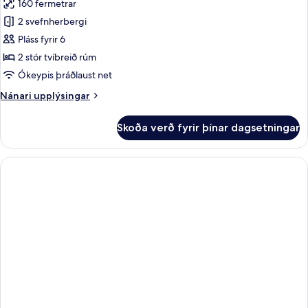
160 fermetrar
fyrir
Glæsileg
2 svefnherbergi
svíta
Pláss fyrir 6
-
2 stór tvíbreið rúm
2
Ókeypis þráðlaust net
svefnherbergi
Nánari
Nánari upplýsingar
upplýsingar
fyrir
Skoða verð fyrir þínar dagsetningar
Glæsileg
svíta
-
2
svefnherbergi