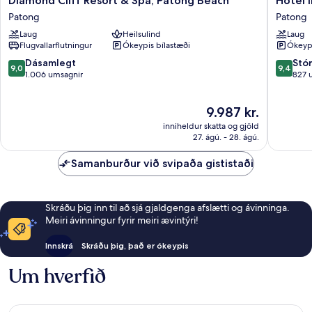
Diamond Cliff Resort & Spa, Patong Beach
Hotel 
Cliff
Indigo
Patong
Patong
Resort
Phuket
Laug
Heilsulind
Laug
&
Patong
Flugvallarflutningur
Ókeypis bílastæði
Ókeypi
Spa,
by
Patong
IHG
9.0
9.4
Dásamlegt
Stó
9,0
9,4
Beach
Patong
af
af
1.006 umsagnir
827 
Patong
10,
10,
Dásamlegt,
Stórkost
Verðið
9.987 kr.
1.006
827
er
umsagnir
umsagni
inniheldur skatta og gjöld
9.987 kr.
27. ágú. - 28. ágú.
Samanburður við svipaða gististaði
Skráðu þig inn til að sjá gjaldgenga afslætti og ávinninga.
Meiri ávinningur fyrir meiri ævintýri!
Innskrá
Skráðu þig, það er ókeypis
Um hverfið