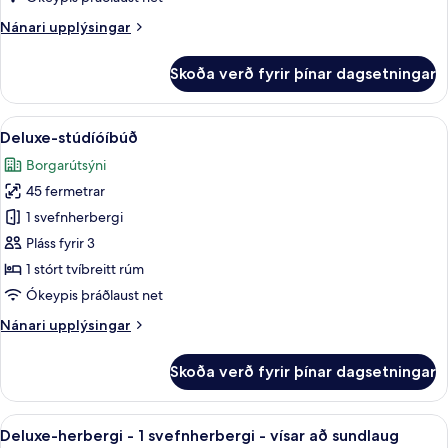
svefnherbergi
Nánari
Nánari upplýsingar
upplýsingar
fyrir
Skoða verð fyrir þínar dagsetningar
Deluxe-
svíta
-
Skoða
Rúmföt úr egypskri bómull, rúmföt a
6
1
Deluxe-stúdíóíbúð
allar
svefnherbergi
Borgarútsýni
myndir
45 fermetrar
fyrir
Deluxe-
1 svefnherbergi
stúdíóíbúð
Pláss fyrir 3
1 stórt tvíbreitt rúm
Ókeypis þráðlaust net
Nánari
Nánari upplýsingar
upplýsingar
fyrir
Skoða verð fyrir þínar dagsetningar
Deluxe-
stúdíóíbúð
Skoða
Deluxe-herbergi - 1 svefnherbergi - ví
8
Deluxe-herbergi - 1 svefnherbergi - vísar að sundlaug
allar