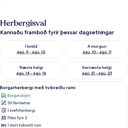
Herbergisval
Kannaðu framboð fyrir þessar dagsetningar
Athuga framboð í kvöld ágú. 9 - ágú. 10
Athuga framboð á morgun ágú.
Í kvöld
Á morgun
ágú. 9 - ágú. 10
ágú. 10 - ágú. 11
Athuga framboð næstu helgi ágú. 14 - ágú. 16
Athuga framboð þarnæstu helg
Næsta helgi
Þarnæsta helgi
ágú. 14 - ágú. 16
ágú. 21 - ágú. 23
Skoða
Borgarherbergi með tvíbreiðu rúmi 
4
Borgarherbergi með tvíbreiðu rúmi
allar
Borgarútsýni
myndir
30 fermetrar
fyrir
Borgarherbergi
1 svefnherbergi
með
Pláss fyrir 2
tvíbreiðu
1 stórt tvíbreitt rúm