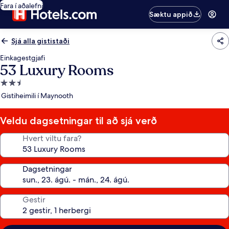
Fara í aðalefni
Sæktu appið
Sjá alla gististaði
Einkagestgjafi
53 Luxury Rooms
2.5
stjörnu
Gistiheimili í Maynooth
gististaður
Veldu dagsetningar til að sjá verð
Hvert viltu fara?
Dagsetningar
Gestir