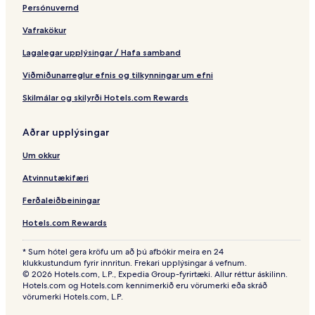
Persónuvernd
Vafrakökur
Lagalegar upplýsingar / Hafa samband
Viðmiðunarreglur efnis og tilkynningar um efni
Skilmálar og skilyrði Hotels.com Rewards
Aðrar upplýsingar
Um okkur
Atvinnutækifæri
Ferðaleiðbeiningar
Hotels.com Rewards
* Sum hótel gera kröfu um að þú afbókir meira en 24
klukkustundum fyrir innritun. Frekari upplýsingar á vefnum.
© 2026 Hotels.com, L.P., Expedia Group-fyrirtæki. Allur réttur áskilinn.
Hotels.com og Hotels.com kennimerkið eru vörumerki eða skráð
vörumerki Hotels.com, L.P.