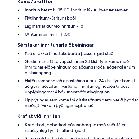
Koma/brottför
Innritun hefst: kl. 15:00. Innritun lýkur: hvenær sem er
Flýtiinnritun/-útritun í boði
Lágmarksaldur við innritun - 18
Útritunartími er kl. 11:00
Sérstakar innritunarleiðbeiningar
Það er ekkert móttökuborð á þessum gististað.
Gestir munu fá tölvupóst innan 24 klst. fyrir komu með
innritunarleiðbeiningum og aðgangskóða; aðgengi er um
einkainngang
Hafðu samband við gististaðinn a.m.k. 24 klst. fyrir komu til
að gera ráðstafanir varðandi innritun og notaðu til þess
upplýsingarnar á bókunarstaðfestingingunni.
Upplýsingar sem koma frá gististaðnum gætu verið þýddar
með sjálfvirkum þýðingarhugbúnaði
Krafist við innritun
Kreditkort, debetkort eða innborgun með reiðufé er
nauðsynleg fyrir tilfallandi gjöld
Sýna gæti þurft skilríki með mynd, útgefin af yfirvöldum