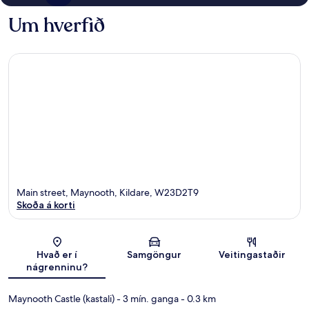
Um hverfið
Main street, Maynooth, Kildare, W23D2T9
Skoða á korti
Kort
Hvað er í
Samgöngur
Veitingastaðir
nágrenninu?
Maynooth Castle (kastali)
- 3 mín. ganga
- 0.3 km