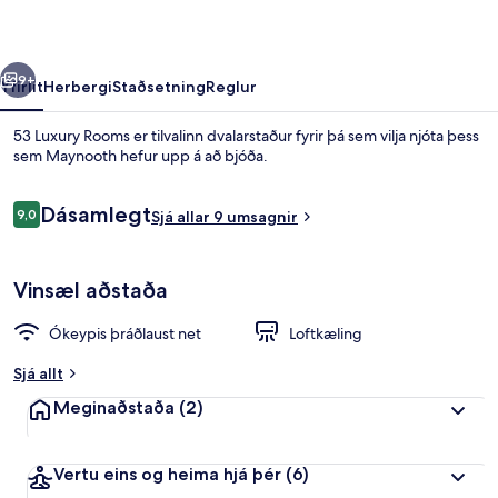
rra
Næsta
9+
Yfirlit
Herbergi
Staðsetning
Reglur
53 Luxury Rooms er tilvalinn dvalarstaður fyrir þá sem vilja njóta þess
sem Maynooth hefur upp á að bjóða.
Umsagnir
Dásamlegt
9,0
Sjá allar 9 umsagnir
9,0 af 10
Vinsæl aðstaða
Borgarherbergi með tvíbreiðu rúmi 
Ókeypis þráðlaust net
Loftkæling
Sjá allt
Meginaðstaða
(2)
Vertu eins og heima hjá þér
(6)