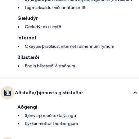
Lágmarksaldur við innritun er 18
Gæludýr
Gæludýr ekki leyfð
Internet
Ókeypis þráðlaust internet í almennum rýmum
Bílastæði
Engin bílastæði á staðnum
Aðstaða/þjónusta gististaðar
Aðgengi
Sjónvarp með textalýsingu
Þykkar mottur í herbergjum