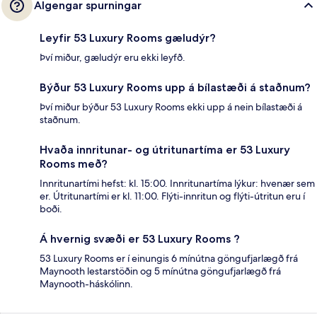
Algengar spurningar
Leyfir 53 Luxury Rooms gæludýr?
Því miður, gæludýr eru ekki leyfð.
Býður 53 Luxury Rooms upp á bílastæði á staðnum?
Því miður býður 53 Luxury Rooms ekki upp á nein bílastæði á
staðnum.
Hvaða innritunar- og útritunartíma er 53 Luxury
Rooms með?
Innritunartími hefst: kl. 15:00. Innritunartíma lýkur: hvenær sem
er. Útritunartími er kl. 11:00. Flýti-innritun og flýti-útritun eru í
boði.
Á hvernig svæði er 53 Luxury Rooms ?
53 Luxury Rooms er í einungis 6 mínútna göngufjarlægð frá
Maynooth lestarstöðin og 5 mínútna göngufjarlægð frá
Maynooth-háskólinn.