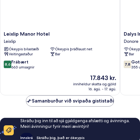
Leixlip
Dalys
Leixlip Manor Hotel
Dalys I
Manor
Inn
Leixlip
Donore
Hotel
Donore
Ókeypis bílastæði
Ókeypis þráðlaust net
Ókeypi
Leixlip
Veitingastaður
Bar
Bar
8.6
7.8
Frábært
Got
8,6
7,8
af
af
663 umsagnir
355 
10,
10,
Verðið
17.843 kr.
Frábært,
Gott,
er
663
355
inniheldur skatta og gjöld
17.843 kr.
16. ágú. - 17. ágú.
umsagnir
umsagni
Samanburður við svipaða gististaði
Skráðu þig inn til að sjá gjaldgenga afslætti og ávinninga.
Meiri ávinningur fyrir meiri ævintýri!
Innskrá
Skráðu þig, það er ókeypis