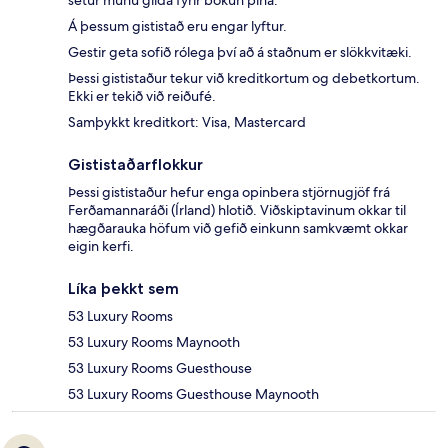
setur munu gilda fyrir bókun þína.
Á þessum gististað eru engar lyftur.
Gestir geta sofið rólega því að á staðnum er slökkvitæki.
Þessi gististaður tekur við kreditkortum og debetkortum.
Ekki er tekið við reiðufé.
Samþykkt kreditkort: Visa, Mastercard
Gististaðarflokkur
Þessi gististaður hefur enga opinbera stjörnugjöf frá
Ferðamannaráði (Írland) hlotið. Viðskiptavinum okkar til
hægðarauka höfum við gefið einkunn samkvæmt okkar
eigin kerfi.
Líka þekkt sem
53 Luxury Rooms
53 Luxury Rooms Maynooth
53 Luxury Rooms Guesthouse
53 Luxury Rooms Guesthouse Maynooth