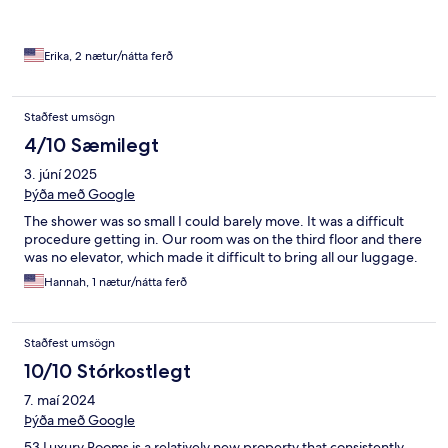
Erika, 2 nætur/nátta ferð
Staðfest umsögn
4/10 Sæmilegt
3. júní 2025
Þýða með Google
The shower was so small I could barely move. It was a difficult
procedure getting in. Our room was on the third floor and there
was no elevator, which made it difficult to bring all our luggage.
Hannah, 1 nætur/nátta ferð
Staðfest umsögn
10/10 Stórkostlegt
7. maí 2024
Þýða með Google
53 Luxury Rooms is a relatively new property that consistently