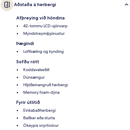
Aðstaða á herbergi
Afþreying við höndina
42-tommu LCD-sjónvarp
Myndstreymiþjónustur
Þægindi
Loftkæling og kynding
Sofðu rótt
Koddavalseðill
Dúnsængur
Hljóðeinangruð herbergi
Memory foam-dýna
Fyrir útlitið
Einkabaðherbergi
Baðker eða sturta
Ókeypis snyrtivörur