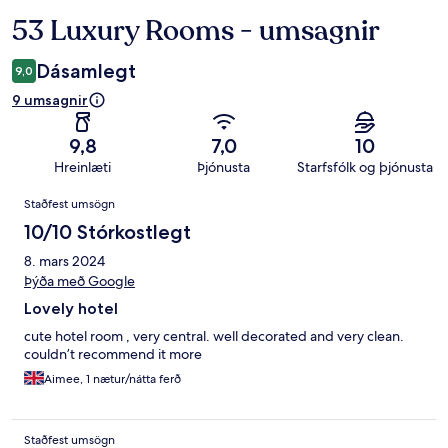
53 Luxury Rooms - umsagnir
Umsagnir
Dásamlegt
9,0
9 umsagnir
9,8
7,0
10
Hreinlæti
Þjónusta
Starfsfólk og þjónusta
Umsagnir
Staðfest umsögn
10/10 Stórkostlegt
8. mars 2024
Þýða með Google
Lovely hotel
cute hotel room , very central. well decorated and very clean.
couldn’t recommend it more
Aimee, 1 nætur/nátta ferð
Staðfest umsögn