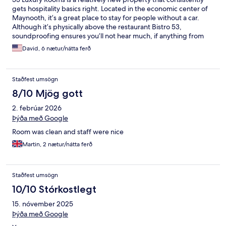
gets hospitality basics right. Located in the economic center of
Maynooth, it’s a great place to stay for people without a car.
Although it’s physically above the restaurant Bistro 53,
soundproofing ensures you’ll not hear much, if anything from
below. The restaurant, by the way, is excellent, and well worth
David, 6 nætur/nátta ferð
your custom. The property is reasonably safe, with an indoor hall
and coded locks upon entry both to the front door and to each
room. Codes are changed regularly and appropriately. If you like
Staðfest umsögn
to sleep with open windows, be aware that noise from nearby
pubs could occasionally bother you in the night. If you need a lift
8/10 Mjög gott
for mobility reasons, I didn’t see one during my stay. If you’re
2. febrúar 2026
tall, you might prefer to avoid room 107, even if it costs a bit
more for the other rooms. If you’re large or claustrophobic, the
Þýða með Google
shower in that room is small. Cleaning was exemplary. The
Room was clean and staff were nice
person who keeps the house most days was professional,
accommodating, and kind. She even let me practice my Spanish
Martin, 2 nætur/nátta ferð
with her. Overall, this is a solid property in a great location for
those without a car. I’ll be back - unless too many people
discover it!
Staðfest umsögn
10/10 Stórkostlegt
15. nóvember 2025
Þýða með Google