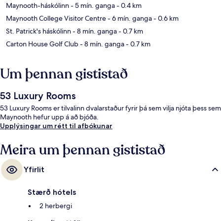
Maynooth-háskólinn
- 5 mín. ganga
- 0.4 km
Maynooth College Visitor Centre
- 6 mín. ganga
- 0.6 km
St. Patrick's háskólinn
- 8 mín. ganga
- 0.7 km
Carton House Golf Club
- 8 mín. ganga
- 0.7 km
Um þennan gististað
53 Luxury Rooms
53 Luxury Rooms er tilvalinn dvalarstaður fyrir þá sem vilja njóta þess sem
Maynooth hefur upp á að bjóða.
Upplýsingar um rétt til afbókunar
Meira um þennan gististað
Yfirlit
Stærð hótels
2 herbergi