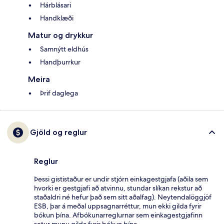
Hárblásari
Handklæði
Matur og drykkur
Samnýtt eldhús
Handþurrkur
Meira
Þrif daglega
Gjöld og reglur
Reglur
Þessi gististaður er undir stjórn einkagestgjafa (aðila sem
hvorki er gestgjafi að atvinnu, stundar slíkan rekstur að
staðaldri né hefur það sem sitt aðalfag). Neytendalöggjöf
ESB, þar á meðal uppsagnarréttur, mun ekki gilda fyrir
bókun þína. Afbókunarreglurnar sem einkagestgjafinn