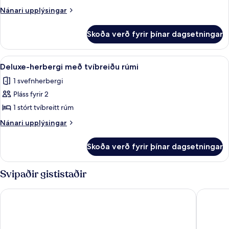
rúmi
Nánari
Nánari upplýsingar
upplýsingar
fyrir
Skoða verð fyrir þínar dagsetningar
Borgarherbergi
með
tvíbreiðu
Skoða
Snyrtivörur án endurgjalds, hárblásar
2
rúmi
Deluxe-herbergi með tvíbreiðu rúmi
allar
1 svefnherbergi
myndir
Pláss fyrir 2
fyrir
Deluxe-
1 stórt tvíbreitt rúm
herbergi
Nánari
Nánari upplýsingar
með
upplýsingar
fyrir
tvíbreiðu
Skoða verð fyrir þínar dagsetningar
Deluxe-
rúmi
herbergi
með
Svipaðir gististaðir
tvíbreiðu
rúmi
Leixlip Manor Hotel
Dalys Inn