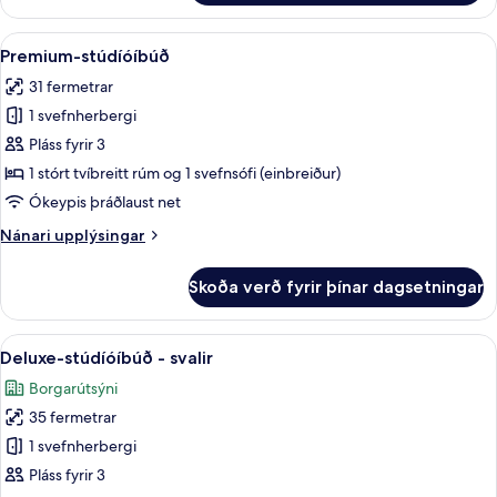
stúdíóíbúð
Skoða
Premium-stúdíóíbúð | Rúmföt af bestu 
9
Premium-stúdíóíbúð
allar
31 fermetrar
myndir
1 svefnherbergi
fyrir
Premium-
Pláss fyrir 3
stúdíóíbúð
1 stórt tvíbreitt rúm og 1 svefnsófi (einbreiður)
Ókeypis þráðlaust net
Nánari
Nánari upplýsingar
upplýsingar
fyrir
Skoða verð fyrir þínar dagsetningar
Premium-
stúdíóíbúð
Skoða
Deluxe-stúdíóíbúð - svalir | Einkaeldhús
9
Deluxe-stúdíóíbúð - svalir
allar
Borgarútsýni
myndir
35 fermetrar
fyrir
Deluxe-
1 svefnherbergi
stúdíóíbúð
Pláss fyrir 3