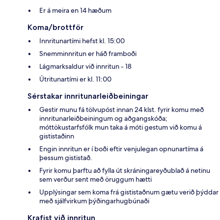
Er á meira en 14 hæðum
Koma/brottför
Innritunartími hefst kl. 15:00
Snemminnritun er háð framboði
Lágmarksaldur við innritun - 18
Útritunartími er kl. 11:00
Sérstakar innritunarleiðbeiningar
Gestir munu fá tölvupóst innan 24 klst. fyrir komu með
innritunarleiðbeiningum og aðgangskóða;
móttökustarfsfólk mun taka á móti gestum við komu á
gististaðinn
Engin innritun er í boði eftir venjulegan opnunartíma á
þessum gististað.
Fyrir komu þarftu að fylla út skráningareyðublað á netinu
sem verður sent með öruggum hætti
Upplýsingar sem koma frá gististaðnum gætu verið þýddar
með sjálfvirkum þýðingarhugbúnaði
Krafist við innritun