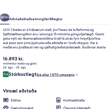
rra
Næsta
75+
Yfirlit
Aðstaða
Staðsetning
Verð
Reglur
ULIV Cibeles er á frábærum stað, því Paseo de la Reforma og
Sjálfstæðisengillinn eru í einungis 15 mínútna göngufjarlægð. Gestir
geta nýtt sér líkamsræktarstöðina til að fá útrás fyrir hreyfiþörfina,
auk þess sem ýmis þjónusta eða aðstaða er í boði ókeypis. Þar á
meðal eru þráðlaust net og sjálfsafgreiðslubílastæði. Íbúðirnar skarta
ýmsum þægindum og þar á meðal eru eldhús, snjallsjónvörp og
rúmföt af bestu gerð. Aðrir gestir hafa sagt að meðal helstu kosta
Núverandi
16.893 kr.
gististaðarins sé hjálpsamt starfsfólk. Gististaðurinn er stutt frá
verð
inniheldur skatta og gjöld
almenningssamgöngum: Insurgentes lestarstöðin er í 6 mínútna
er
24. ágú. - 25. ágú.
göngufjarlægð og Sevilla lestarstöðin í 8 mínútna.
Forsetasvíta | Rúmföt af bestu gerð, s
16.893 kr.
Umsagnir
Stórkostlegt
9,4
Sjá allar 1.570 umsagnir
9,4 af 10
Vinsæl aðstaða
Eldhús
Þvottaaðstaða
Gæludýravænt
Ókeypis bílastæði