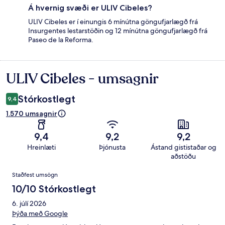
Á hvernig svæði er ULIV Cibeles?
ULIV Cibeles er í einungis 6 mínútna göngufjarlægð frá
Insurgentes lestarstöðin og 12 mínútna göngufjarlægð frá
Paseo de la Reforma.
ULIV Cibeles - umsagnir
Umsagnir
Stórkostlegt
9,4
1.570 umsagnir
9,4
9,2
9,2
Hreinlæti
Þjónusta
Ástand gististaðar og
aðstöðu
Umsagnir
Staðfest umsögn
10/10 Stórkostlegt
6. júlí 2026
Þýða með Google