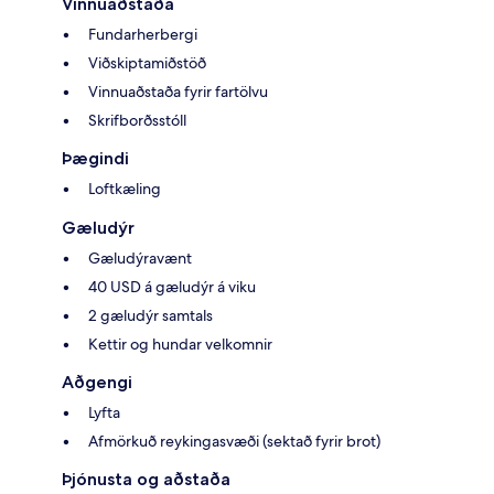
Vinnuaðstaða
Fundarherbergi
Viðskiptamiðstöð
Vinnuaðstaða fyrir fartölvu
Skrifborðsstóll
Þægindi
Loftkæling
Gæludýr
Gæludýravænt
40 USD á gæludýr á viku
2 gæludýr samtals
Kettir og hundar velkomnir
Aðgengi
Lyfta
Afmörkuð reykingasvæði (sektað fyrir brot)
Þjónusta og aðstaða