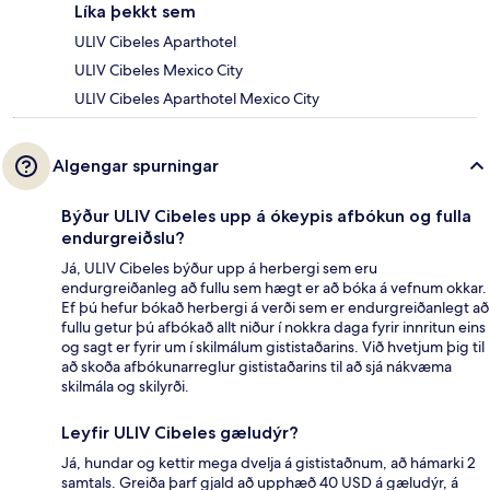
Líka þekkt sem
ULIV Cibeles Aparthotel
ULIV Cibeles Mexico City
ULIV Cibeles Aparthotel Mexico City
Algengar spurningar
Býður ULIV Cibeles upp á ókeypis afbókun og fulla
endurgreiðslu?
Já, ULIV Cibeles býður upp á herbergi sem eru
endurgreiðanleg að fullu sem hægt er að bóka á vefnum okkar.
Ef þú hefur bókað herbergi á verði sem er endurgreiðanlegt að
fullu getur þú afbókað allt niður í nokkra daga fyrir innritun eins
og sagt er fyrir um í skilmálum gististaðarins. Við hvetjum þig til
að skoða afbókunarreglur gististaðarins til að sjá nákvæma
skilmála og skilyrði.
Leyfir ULIV Cibeles gæludýr?
Já, hundar og kettir mega dvelja á gististaðnum, að hámarki 2
samtals. Greiða þarf gjald að upphæð 40 USD á gæludýr, á