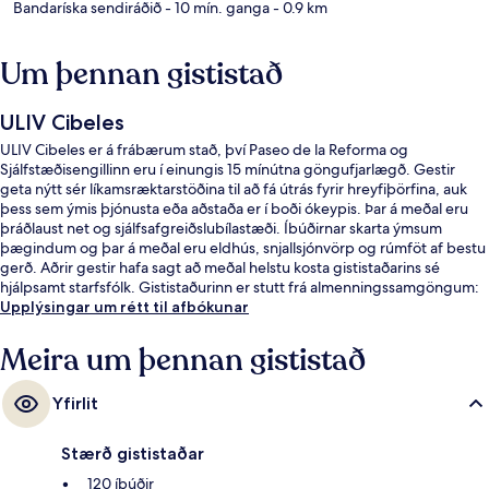
Bandaríska sendiráðið
- 10 mín. ganga
- 0.9 km
Um þennan gististað
ULIV Cibeles
ULIV Cibeles er á frábærum stað, því Paseo de la Reforma og
Sjálfstæðisengillinn eru í einungis 15 mínútna göngufjarlægð. Gestir
geta nýtt sér líkamsræktarstöðina til að fá útrás fyrir hreyfiþörfina, auk
þess sem ýmis þjónusta eða aðstaða er í boði ókeypis. Þar á meðal eru
þráðlaust net og sjálfsafgreiðslubílastæði. Íbúðirnar skarta ýmsum
þægindum og þar á meðal eru eldhús, snjallsjónvörp og rúmföt af bestu
gerð. Aðrir gestir hafa sagt að meðal helstu kosta gististaðarins sé
hjálpsamt starfsfólk. Gististaðurinn er stutt frá almenningssamgöngum:
Insurgentes lestarstöðin er í 6 mínútna göngufjarlægð og Sevilla
Upplýsingar um rétt til afbókunar
lestarstöðin í 8 mínútna.
Meira um þennan gististað
Yfirlit
Stærð gististaðar
120 íbúðir