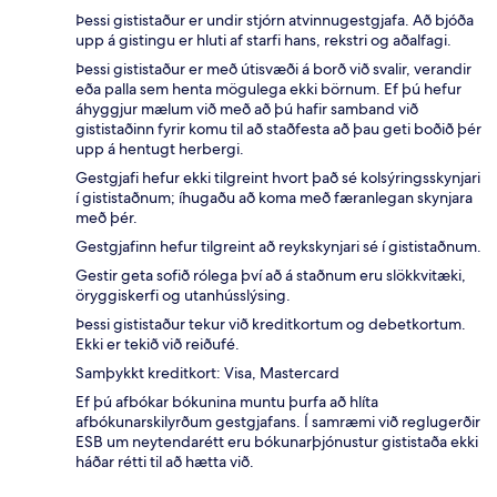
Þessi gististaður er undir stjórn atvinnugestgjafa. Að bjóða
upp á gistingu er hluti af starfi hans, rekstri og aðalfagi.
Þessi gististaður er með útisvæði á borð við svalir, verandir
eða palla sem henta mögulega ekki börnum. Ef þú hefur
áhyggjur mælum við með að þú hafir samband við
gististaðinn fyrir komu til að staðfesta að þau geti boðið þér
upp á hentugt herbergi.
Gestgjafi hefur ekki tilgreint hvort það sé kolsýringsskynjari
í gististaðnum; íhugaðu að koma með færanlegan skynjara
með þér.
Gestgjafinn hefur tilgreint að reykskynjari sé í gististaðnum.
Gestir geta sofið rólega því að á staðnum eru slökkvitæki,
öryggiskerfi og utanhússlýsing.
Þessi gististaður tekur við kreditkortum og debetkortum.
Ekki er tekið við reiðufé.
Samþykkt kreditkort: Visa, Mastercard
Ef þú afbókar bókunina muntu þurfa að hlíta
afbókunarskilyrðum gestgjafans. Í samræmi við reglugerðir
ESB um neytendarétt eru bókunarþjónustur gististaða ekki
háðar rétti til að hætta við.