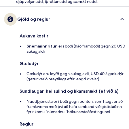
djúpvefjanudd, íþróttanudd og sænskt nudd.
Gjöld og reglur
Aukavalkostir
Snemminnritun
er í boði (háð framboði) gegn 20 USD
aukagjaldi
Gæludýr
Gæludýr eru leyfð gegn aukagjaldi, USD 40 á gæludýr
(getur verið breytilegt eftir lengd dvalar)
Sundlaugar, heilsulind og líkamsrækt (ef við á)
Nuddþjónusta er í boði gegn pöntun, sem hægt er að
framkvæma með því að hafa samband við gististaðinn
fyrir komu í númerinu í bókunarstaðfestingunni.
Reglur