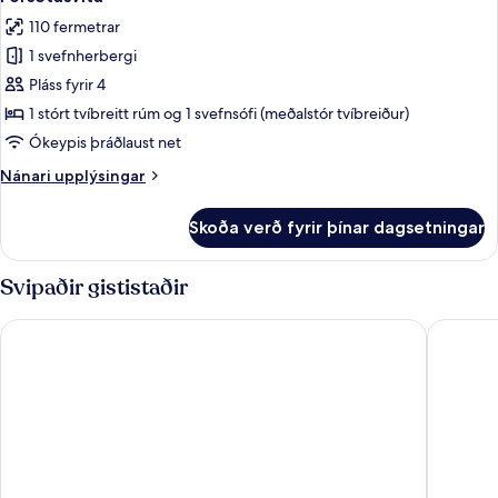
allar
110 fermetrar
myndir
1 svefnherbergi
fyrir
Forsetasvíta
Pláss fyrir 4
1 stórt tvíbreitt rúm og 1 svefnsófi (meðalstór tvíbreiður)
Ókeypis þráðlaust net
Nánari
Nánari upplýsingar
upplýsingar
fyrir
Skoða verð fyrir þínar dagsetningar
Forsetasvíta
Svipaðir gististaðir
ULIV Mexico City
Marsella