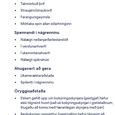
Takmörkuð þrif
Straujárn/strauborð
Farangursgeymsla
Móttaka opin allan sólarhringinn
Spennandi í nágrenninu
Nálægt neðanjarðarlestarstöð
Í verslunarhverfi
Í skemmtanahverfi
Nálægt sjúkrahúsi
Áhugavert að gera
Líkamsræktaraðstaða
Spilavíti í nágrenninu
Öryggisaðstaða
Ekkert gefið upp um kolsýringsskynjara (gestgjafi hefur
ekki tilgreint hvort það sé kolsýringsskynjari í gististaðnum;
íhugaðu að koma með færanlegan skynjara með þér)
Reykskynjari uppsettur (gestgjafinn hefur tilgreint að