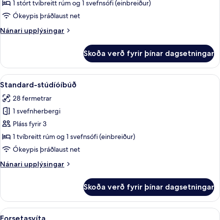
-
1 stórt tvíbreitt rúm og 1 svefnsófi (einbreiður)
svalir
Ókeypis þráðlaust net
Nánari
Nánari upplýsingar
upplýsingar
fyrir
Skoða verð fyrir þínar dagsetningar
Deluxe-
stúdíóíbúð
-
Skoða
Standard-stúdíóíbúð | Rúmföt af bestu
6
svalir
Standard-stúdíóíbúð
allar
28 fermetrar
myndir
1 svefnherbergi
fyrir
Standard-
Pláss fyrir 3
stúdíóíbúð
1 tvíbreitt rúm og 1 svefnsófi (einbreiður)
Ókeypis þráðlaust net
Nánari
Nánari upplýsingar
upplýsingar
fyrir
Skoða verð fyrir þínar dagsetningar
Standard-
stúdíóíbúð
Skoða
Forsetasvíta | Stofa | 70-tommu snja
13
Forsetasvíta