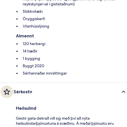
reykskynjari sé í gististaðnum)
Slökkvitæki
Öryggiskerfi
Utanhússlýsing
Almennt
120 herbergi
14 hæðir
1 bygging
Byggt 2020
Sérhannaðar innréttingar
Sérkostir
Heilsulind
Gestir geta dekrað við sig með því að nýta
heilsulindarþjónustuna á svæðinu. Á meðal þjónustu eru