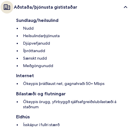
Aðstaða/þjónusta gististaðar
Sundlaug/heilsulind
Nudd
Heilsulindarþjónusta
Djúpvefjanudd
Íþróttanudd
Sænskt nudd
Meðgöngunudd
Internet
Ókeypis þráðlaust net, gagnahraði 50+ Mbps
Bílastæði og flutningar
Ókeypis örugg, yfirbyggð sjálfsafgreiðslubílastæði á
staðnum
Eldhús
Ísskápur í fullri stærð