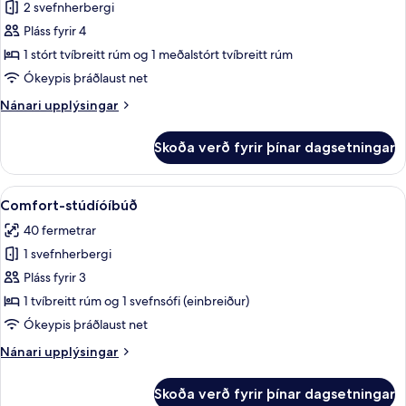
Íbúð
2 svefnherbergi
-
Pláss fyrir 4
2
1 stórt tvíbreitt rúm og 1 meðalstórt tvíbreitt rúm
svefnherbergi
Ókeypis þráðlaust net
-
Nánari
Nánari upplýsingar
svalir
upplýsingar
fyrir
Skoða verð fyrir þínar dagsetningar
Íbúð
-
2
Skoða
Comfort-stúdíóíbúð | Einkaeldhúskrókur 
9
svefnherbergi
Comfort-stúdíóíbúð
allar
-
40 fermetrar
svalir
myndir
1 svefnherbergi
fyrir
Comfort-
Pláss fyrir 3
stúdíóíbúð
1 tvíbreitt rúm og 1 svefnsófi (einbreiður)
Ókeypis þráðlaust net
Nánari
Nánari upplýsingar
upplýsingar
fyrir
Skoða verð fyrir þínar dagsetningar
Comfort-