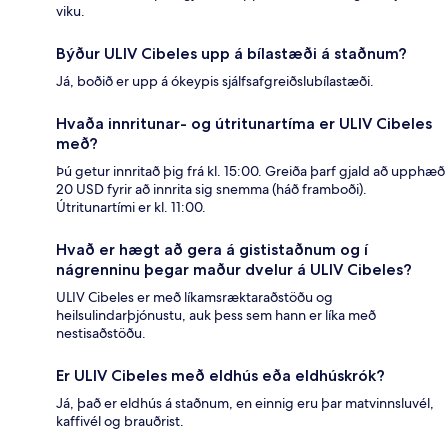
viku.
Býður ULIV Cibeles upp á bílastæði á staðnum?
Já, boðið er upp á ókeypis sjálfsafgreiðslubílastæði.
Hvaða innritunar- og útritunartíma er ULIV Cibeles
með?
Þú getur innritað þig frá kl. 15:00. Greiða þarf gjald að upphæð
20 USD fyrir að innrita sig snemma (háð framboði).
Útritunartími er kl. 11:00.
Hvað er hægt að gera á gististaðnum og í
nágrenninu þegar maður dvelur á ULIV Cibeles?
ULIV Cibeles er með líkamsræktaraðstöðu og
heilsulindarþjónustu, auk þess sem hann er líka með
nestisaðstöðu.
Er ULIV Cibeles með eldhús eða eldhúskrók?
Já, það er eldhús á staðnum, en einnig eru þar matvinnsluvél,
kaffivél og brauðrist.