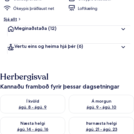
Ókeypis þráðlaust net
Loftkæling
Sjá allt
Meginaðstaða
(12)
Vertu eins og heima hjá þér
(6)
Herbergisval
Kannaðu framboð fyrir þessar dagsetningar
Athuga framboð í kvöld ágú. 8 - ágú. 9
Athuga framboð á morgun ágú.
Í kvöld
Á morgun
ágú. 8 - ágú. 9
ágú. 9 - ágú. 10
Athuga framboð næstu helgi ágú. 14 - ágú. 16
Athuga framboð þarnæstu helg
Næsta helgi
Þarnæsta helgi
ágú. 14 - ágú. 16
ágú. 21 - ágú. 23