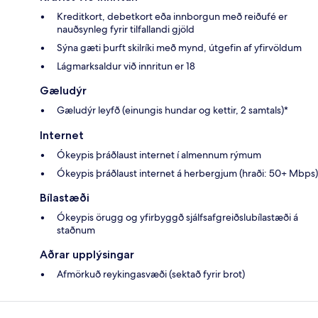
Kreditkort, debetkort eða innborgun með reiðufé er
nauðsynleg fyrir tilfallandi gjöld
Sýna gæti þurft skilríki með mynd, útgefin af yfirvöldum
Lágmarksaldur við innritun er 18
Gæludýr
Gæludýr leyfð (einungis hundar og kettir, 2 samtals)*
Internet
Ókeypis þráðlaust internet í almennum rýmum
Ókeypis þráðlaust internet á herbergjum (hraði: 50+ Mbps)
Bílastæði
Ókeypis örugg og yfirbyggð sjálfsafgreiðslubílastæði á
staðnum
Aðrar upplýsingar
Afmörkuð reykingasvæði (sektað fyrir brot)