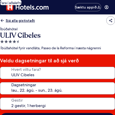
Fara í aðalefni
Sæktu appið
Sjá alla gististaði
Íbúðahótel
ULIV Cibeles
4.5
stjörnu
Íbúðahótel fyrir vandláta, Paseo de la Reforma í næsta nágrenni
gististaður
Veldu dagsetningar til að sjá verð
Hvert viltu fara?
Dagsetningar
Gestir