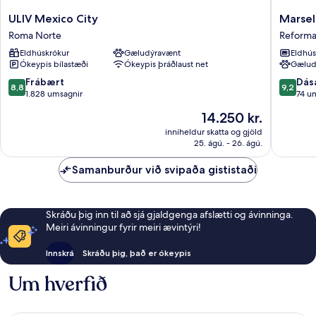
ULIV
Marsella
ULIV Mexico City
Marsel
Mexico
A
Roma Norte
Reform
City
Kukun
Eldhúskrókur
Gæludýravænt
Eldhús
Roma
Edition
Ókeypis bílastæði
Ókeypis þráðlaust net
Gælud
Norte
Reforma
8.8
9.2
Frábært
Dás
8,8
9,2
af
af
1.828 umsagnir
74 u
10,
10,
Verðið
14.250 kr.
Frábært,
Dásamle
er
1.828
74
inniheldur skatta og gjöld
14.250 kr.
25. ágú. - 26. ágú.
umsagnir
umsagni
Samanburður við svipaða gististaði
Skráðu þig inn til að sjá gjaldgenga afslætti og ávinninga.
Meiri ávinningur fyrir meiri ævintýri!
Innskrá
Skráðu þig, það er ókeypis
Um hverfið