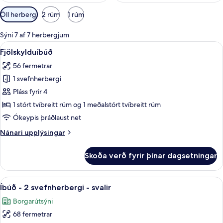
Síur
Öll herbergi
2 rúm
1 rúm
í
boði
Sýni 7 af 7 herbergjum
fyrir
Skoða
Fjölskylduíbúð | Rúmföt af bestu gerð,
10
Fjölskylduíbúð
herbergi
allar
56 fermetrar
myndir
1 svefnherbergi
fyrir
Fjölskylduíbúð
Pláss fyrir 4
1 stórt tvíbreitt rúm og 1 meðalstórt tvíbreitt rúm
Ókeypis þráðlaust net
Nánari
Nánari upplýsingar
upplýsingar
fyrir
Skoða verð fyrir þínar dagsetningar
Fjölskylduíbúð
Skoða
Íbúð - 2 svefnherbergi - svalir | Einkael
10
Íbúð - 2 svefnherbergi - svalir
allar
Borgarútsýni
myndir
68 fermetrar
fyrir