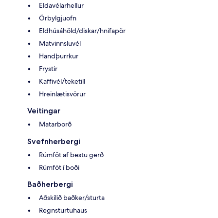
Eldavélarhellur
Örbylgjuofn
Eldhúsáhöld/diskar/hnífapör
Matvinnsluvél
Handþurrkur
Frystir
Kaffivél/teketill
Hreinlætisvörur
Veitingar
Matarborð
Svefnherbergi
Rúmföt af bestu gerð
Rúmföt í boði
Baðherbergi
Aðskilið baðker/sturta
Regnsturtuhaus