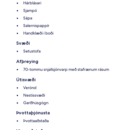
Hárblásari
Sjampó
Sápa
Salernispappír
Handklæði í boði
Svæði
Setustofa
Afþreying
70-tommu snjallsjónvarp með stafrænum rásum
Útisvæði
Verönd
Nestissvæði
Garðhúsgögn
Þvottaþjónusta
Þvottaaðstaða