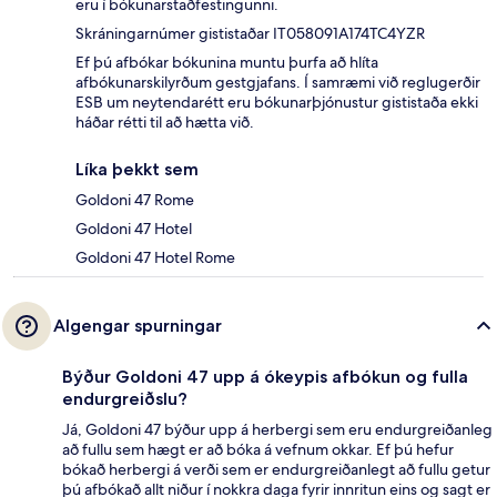
eru í bókunarstaðfestingunni.
Skráningarnúmer gististaðar IT058091A174TC4YZR
Ef þú afbókar bókunina muntu þurfa að hlíta
afbókunarskilyrðum gestgjafans. Í samræmi við reglugerðir
ESB um neytendarétt eru bókunarþjónustur gististaða ekki
háðar rétti til að hætta við.
Líka þekkt sem
Goldoni 47 Rome
Goldoni 47 Hotel
Goldoni 47 Hotel Rome
Algengar spurningar
Býður Goldoni 47 upp á ókeypis afbókun og fulla
endurgreiðslu?
Já, Goldoni 47 býður upp á herbergi sem eru endurgreiðanleg
að fullu sem hægt er að bóka á vefnum okkar. Ef þú hefur
bókað herbergi á verði sem er endurgreiðanlegt að fullu getur
þú afbókað allt niður í nokkra daga fyrir innritun eins og sagt er