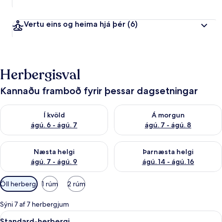
Vertu eins og heima hjá þér
(6)
Herbergisval
Kannaðu framboð fyrir þessar dagsetningar
Athuga framboð í kvöld ágú. 6 - ágú. 7
Athuga framboð á morgun ágú.
Í kvöld
Á morgun
ágú. 6 - ágú. 7
ágú. 7 - ágú. 8
Athuga framboð næstu helgi ágú. 7 - ágú. 9
Athuga framboð þarnæstu helgi
Næsta helgi
Þarnæsta helgi
ágú. 7 - ágú. 9
ágú. 14 - ágú. 16
Síur
Öll herbergi
1 rúm
2 rúm
í
boði
Sýni 7 af 7 herbergjum
fyrir
Skoða
Standard-herbergi | Dúnsængur, öryggi
8
Standard-herbergi