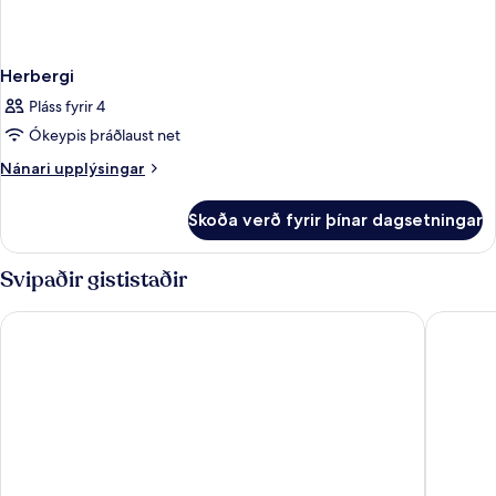
Herbergi
Pláss fyrir 4
Ókeypis þráðlaust net
Nánari
Nánari upplýsingar
upplýsingar
fyrir
Skoða verð fyrir þínar dagsetningar
Herbergi
Svipaðir gististaðir
Residenza Piranesi Boutique Hotel
Hotel 55 