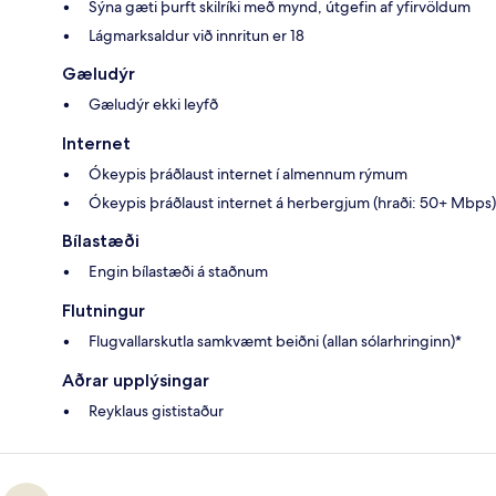
Sýna gæti þurft skilríki með mynd, útgefin af yfirvöldum
Lágmarksaldur við innritun er 18
Gæludýr
Gæludýr ekki leyfð
Internet
Ókeypis þráðlaust internet í almennum rýmum
Ókeypis þráðlaust internet á herbergjum (hraði: 50+ Mbps)
Bílastæði
Engin bílastæði á staðnum
Flutningur
Flugvallarskutla samkvæmt beiðni (allan sólarhringinn)*
Aðrar upplýsingar
Reyklaus gististaður