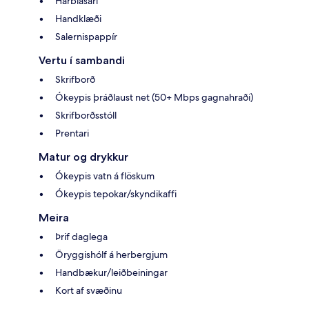
Hárblásari
Handklæði
Salernispappír
Vertu í sambandi
Skrifborð
Ókeypis þráðlaust net (50+ Mbps gagnahraði)
Skrifborðsstóll
Prentari
Matur og drykkur
Ókeypis vatn á flöskum
Ókeypis tepokar/skyndikaffi
Meira
Þrif daglega
Öryggishólf á herbergjum
Handbækur/leiðbeiningar
Kort af svæðinu