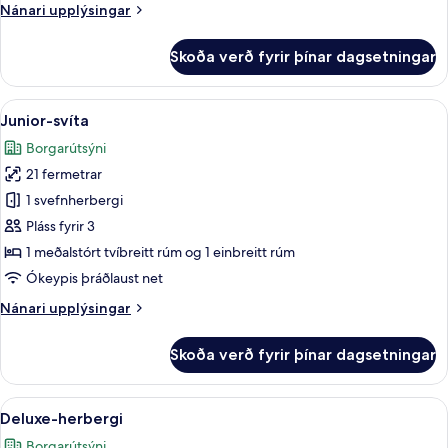
Nánari
Nánari upplýsingar
upplýsingar
fyrir
Skoða verð fyrir þínar dagsetningar
Superior-
herbergi
-
Skoða
Junior-svíta | Dúnsængur, öryggishólf 
13
borgarsýn
Junior-svíta
allar
Borgarútsýni
myndir
21 fermetrar
fyrir
Junior-
1 svefnherbergi
svíta
Pláss fyrir 3
1 meðalstórt tvíbreitt rúm og 1 einbreitt rúm
Ókeypis þráðlaust net
Nánari
Nánari upplýsingar
upplýsingar
fyrir
Skoða verð fyrir þínar dagsetningar
Junior-
svíta
Skoða
Deluxe-herbergi | Dúnsængur, öryggish
13
Deluxe-herbergi
allar
Borgarútsýni