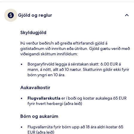
Gjöld og reglur
Skyldugjöld
Þú verður beðin/n að greiða eftirfarandi gjöld á
gististaðnum við innritun eða útritun. Gjöld gætu verið með
viðeigandi sköttum inniföldum:
Borgaryfirvöld leggja á sérstakan skatt: 6.00 EUR á
mann, á nótt, allt að 10 nætur. Skatturinn gildir ekki fyrir
börn yngri en 10 ára.
Aukavalkostir
Flugvallarskutla
er í boði og kostar aukalega 65 EUR
fyrir hvert herbergi (aðra leið)
Börn og aukarúm
Flugvallarrúta fyrir börn upp að 18 ára aldri kostar 65
EUR (aðra leið)