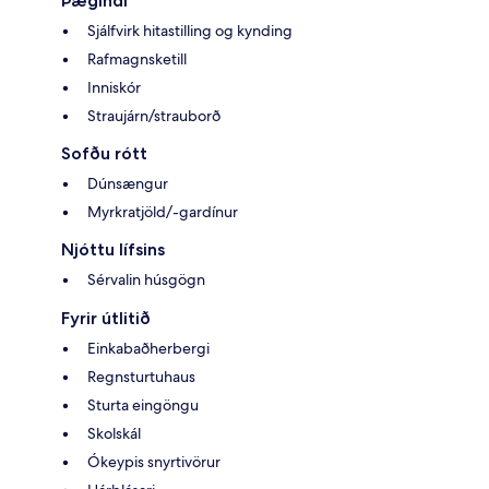
Þægindi
Sjálfvirk hitastilling og kynding
Rafmagnsketill
Inniskór
Straujárn/strauborð
Sofðu rótt
Dúnsængur
Myrkratjöld/-gardínur
Njóttu lífsins
Sérvalin húsgögn
Fyrir útlitið
Einkabaðherbergi
Regnsturtuhaus
Sturta eingöngu
Skolskál
Ókeypis snyrtivörur