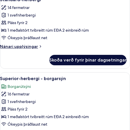
herbergi
allar
14 fermetrar
myndir
1 svefnherbergi
fyrir
Standard-
Pláss fyrir 2
herbergi
1 meðalstórt tvíbreitt rúm EÐA 2 einbreið rúm
Ókeypis þráðlaust net
Nánari
Nánari upplýsingar
upplýsingar
fyrir
Skoða verð fyrir þínar dagsetningar
Standard-
herbergi
Skoða
Superior-herbergi - borgarsýn | Dúnsæ
23
Superior-herbergi - borgarsýn
allar
Borgarútsýni
myndir
16 fermetrar
fyrir
Superior-
1 svefnherbergi
herbergi
Pláss fyrir 2
-
1 meðalstórt tvíbreitt rúm EÐA 2 einbreið rúm
borgarsýn
Ókeypis þráðlaust net