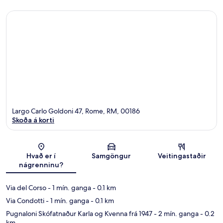
Largo Carlo Goldoni 47, Rome, RM, 00186
Skoða á korti
Kort
Hvað er í
Samgöngur
Veitingastaðir
nágrenninu?
Via del Corso
- 1 mín. ganga
- 0.1 km
Via Condotti
- 1 mín. ganga
- 0.1 km
Pugnaloni Skófatnaður Karla og Kvenna frá 1947
- 2 mín. ganga
- 0.2
km