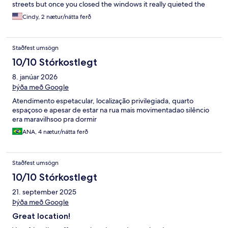
streets but once you closed the windows it really quieted the
room down. The location of this property is very centrally
Cindy, 2 nætur/nátta ferð
located and all sites were within walking distance.
Staðfest umsögn
10/10 Stórkostlegt
8. janúar 2026
Þýða með Google
Atendimento espetacular, localização privilegiada, quarto
espaçoso e apesar de estar na rua mais movimentadao silêncio
era maravilhsoo pra dormir
ANA, 4 nætur/nátta ferð
Staðfest umsögn
10/10 Stórkostlegt
21. september 2025
Þýða með Google
Great location!