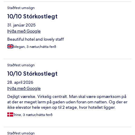
Staðfest umsögn
10/10 Stórkostlegt
31. janúar 2025
Þýða með Google
Beautiful hotel and lovely staff
Megan, 3 nætur/nátta ferð
Staðfest umsögn
10/10 Stórkostlegt
28. apríl 2026
Þýða með Google
Dejligt værelse. Virkelig centralt. Man skal være opmærksom på
at der er meget larm på gaden uden foran om natten. Og der er
ikke elevator hele vejen op til 2 etage, hvor hotellet ligger.
Trine, 3 nætur/nátta ferð
Staðfest umsögn