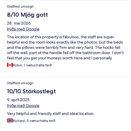
Staðfest umsögn
8/10 Mjög gott
28. maí 2026
Þýða með Google
The location of this property is fabulous, the staff are super
helpful and the room looks exactly like the photos, but the beds
and the pillows were terribly firm and very hard. The hooks fell
off the wall, part of the handle fell off the bathroom door. I don’t
feel that you get your moneys worth here and I personally
wouldn’t stay here again.
Robin, 1 nætur/nátta ferð
Staðfest umsögn
10/10 Stórkostlegt
9. apríl 2025
Þýða með Google
Very helpful and friendly staff and ideal location.
Richard, 5 nætur/nátta ferð