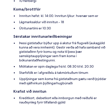
10 herbergi
Koma/brottför
Innritun hefst: kl. 14:00. Innritun lýkur: hvenær sem er
Lágmarksaldur við innritun - 18
Útritunartími er 10:30
Sérstakar innritunarleiðbeiningar
Þessi gististaður býður upp á akstur frá flugvelli (aukagjöld
kunna að vera innheimt). Gestir verða að hafa samband við
gististaðinn fyrir komu og nota til þess þær
samskiptaupplýsingar sem fram koma í
bókunarstaðfestingunni.
Móttakan er opin daglega frá kl. 08:30 til kl. 20:30
Starfsfólk er í afgreiðslu á takmörkuðum tímum
Upplýsingar sem koma frá gististaðnum gætu verið þýddar
með sjálfvirkum þýðingarhugbúnaði
Krafist við innritun
Kreditkort, debetkort eða innborgun með reiðufé er
nauðsynleg fyrir tilfallandi gjöld