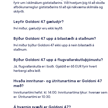
fyrir um í skilmálum gististaðarins. Við hvetjum þig til að skoða
afbókunarreglur gististaðarins til að sjá nákvæma skilmála og
skilyrði.
Leyfir Goldoni 47 gæludýr?
Því miður, gæludýr eru ekki leyfð.
Býður Goldoni 47 upp á bílastæði á staðnum?
Því miður býður Goldoni 47 ekki upp á nein bílastæði á
staðnum.
Býður Goldoni 47 upp á flugvallarskutluþjónustu?
Já, flugvallarskutla er í boði. Gjaldið er 65 EUR fyrir hvert
herbergi aðra leið.
Hvaða innritunar- og útritunartíma er Goldoni 47
með?
Innritunartími hefst: kl. 14:00. Innritunartíma lýkur: hvenær sem
er. Útritunartími er 10:30.
Á hvernig svæði er Goldoni 47?