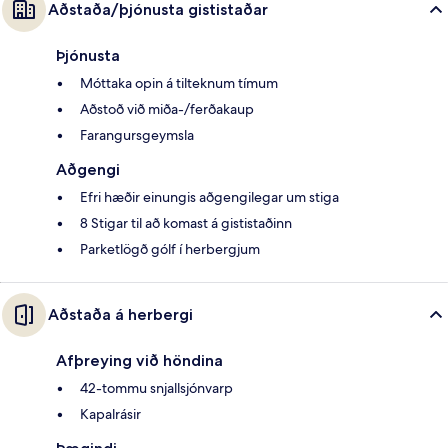
Aðstaða/þjónusta gististaðar
Þjónusta
Móttaka opin á tilteknum tímum
Aðstoð við miða-/ferðakaup
Farangursgeymsla
Aðgengi
Efri hæðir einungis aðgengilegar um stiga
8 Stigar til að komast á gististaðinn
Parketlögð gólf í herbergjum
Aðstaða á herbergi
Afþreying við höndina
42-tommu snjallsjónvarp
Kapalrásir