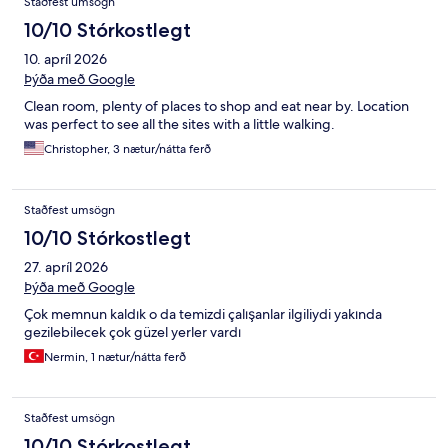
Staðfest umsögn
10/10 Stórkostlegt
10. apríl 2026
Þýða með Google
Clean room, plenty of places to shop and eat near by. Location
was perfect to see all the sites with a little walking.
Christopher, 3 nætur/nátta ferð
Staðfest umsögn
10/10 Stórkostlegt
27. apríl 2026
Þýða með Google
Çok memnun kaldık o da temizdi çalışanlar ilgiliydi yakında
gezilebilecek çok güzel yerler vardı
Nermin, 1 nætur/nátta ferð
Staðfest umsögn
10/10 Stórkostlegt