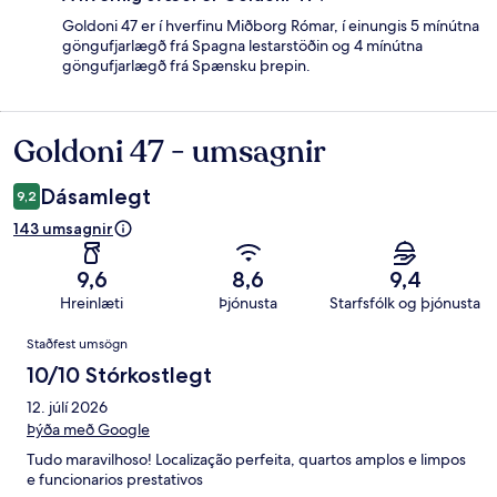
Goldoni 47 er í hverfinu Miðborg Rómar, í einungis 5 mínútna
göngufjarlægð frá Spagna lestarstöðin og 4 mínútna
göngufjarlægð frá Spænsku þrepin.
Goldoni 47 - umsagnir
Umsagnir
Dásamlegt
9,2
143 umsagnir
9,6
8,6
9,4
Hreinlæti
Þjónusta
Starfsfólk og þjónusta
Umsagnir
Staðfest umsögn
10/10 Stórkostlegt
12. júlí 2026
Þýða með Google
Tudo maravilhoso! Localização perfeita, quartos amplos e limpos
e funcionarios prestativos