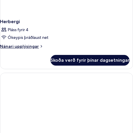
Herbergi
Pláss fyrir 4
Ókeypis þráðlaust net
Nánari
Nánari upplýsingar
upplýsingar
fyrir
Skoða verð fyrir þínar dagsetningar
Herbergi