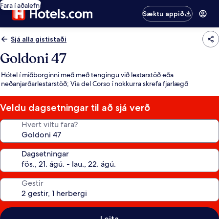
Fara í aðalefni
Sæktu appið
Sjá alla gististaði
Goldoni 47
Hótel í miðborginni með með tengingu við lestarstöð eða
neðanjarðarlestarstöð; Via del Corso í nokkurra skrefa fjarlægð
Veldu dagsetningar til að sjá verð
Hvert viltu fara?
Dagsetningar
Gestir
Leita