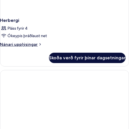
Herbergi
Pláss fyrir 4
Ókeypis þráðlaust net
Nánari
Nánari upplýsingar
upplýsingar
fyrir
Skoða verð fyrir þínar dagsetningar
Herbergi