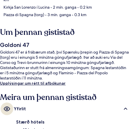
Kirkja San Lorenzo í Lucina
- 2 mín. ganga
- 0.2 km
Piazza di Spagna (torg)
- 3 mín. ganga
- 0.3 km
Um þennan gististað
Goldoni 47
Goldoni 47 er á frábærum stað, því Spænsku þrepin og Piazza di Spagna
(torg) eru í einungis 5 mínútna göngufjarlægð. Þar að auki eru Via del
Corso og Trevi-brunnurinn í einungis 10 mínútna göngufjarlægð.
Gististaðurinn er stutt frá almenningssamgöngum: Spagna lestarstöðin
er í 5 mínútna göngufjarlægð og Flaminio - Piazza del Popolo
lestarstöðin í 11 mínútna.
Upplýsingar um rétt til afbókunar
Meira um þennan gististað
Yfirlit
Stærð hótels