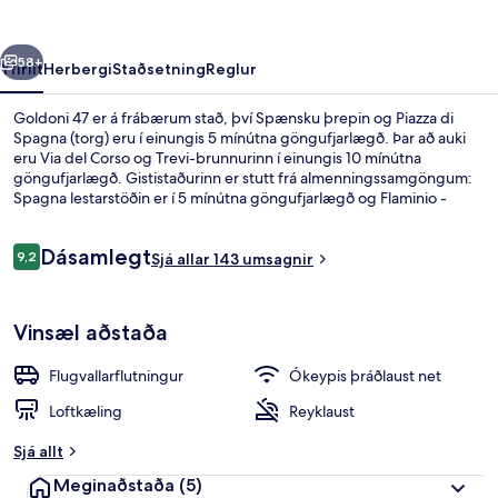
rra
Næsta
58+
Yfirlit
Herbergi
Staðsetning
Reglur
Goldoni 47 er á frábærum stað, því Spænsku þrepin og Piazza di
Spagna (torg) eru í einungis 5 mínútna göngufjarlægð. Þar að auki
eru Via del Corso og Trevi-brunnurinn í einungis 10 mínútna
göngufjarlægð. Gististaðurinn er stutt frá almenningssamgöngum:
Spagna lestarstöðin er í 5 mínútna göngufjarlægð og Flaminio -
Piazza del Popolo lestarstöðin í 11 mínútna.
Umsagnir
Dásamlegt
9,2
Sjá allar 143 umsagnir
9,2 af 10
Deluxe-herbergi | Svalir
Vinsæl aðstaða
Flugvallarflutningur
Ókeypis þráðlaust net
Loftkæling
Reyklaust
Sjá allt
Meginaðstaða
(5)