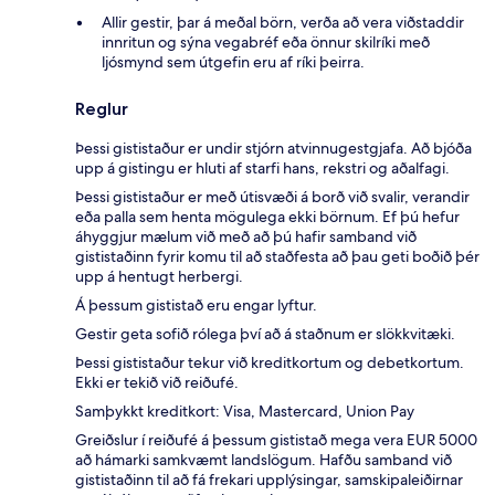
Allir gestir, þar á meðal börn, verða að vera viðstaddir
innritun og sýna vegabréf eða önnur skilríki með
ljósmynd sem útgefin eru af ríki þeirra.
Reglur
Þessi gististaður er undir stjórn atvinnugestgjafa. Að bjóða
upp á gistingu er hluti af starfi hans, rekstri og aðalfagi.
Þessi gististaður er með útisvæði á borð við svalir, verandir
eða palla sem henta mögulega ekki börnum. Ef þú hefur
áhyggjur mælum við með að þú hafir samband við
gististaðinn fyrir komu til að staðfesta að þau geti boðið þér
upp á hentugt herbergi.
Á þessum gististað eru engar lyftur.
Gestir geta sofið rólega því að á staðnum er slökkvitæki.
Þessi gististaður tekur við kreditkortum og debetkortum.
Ekki er tekið við reiðufé.
Samþykkt kreditkort: Visa, Mastercard, Union Pay
Greiðslur í reiðufé á þessum gististað mega vera EUR 5000
að hámarki samkvæmt landslögum. Hafðu samband við
gististaðinn til að fá frekari upplýsingar, samskipaleiðirnar