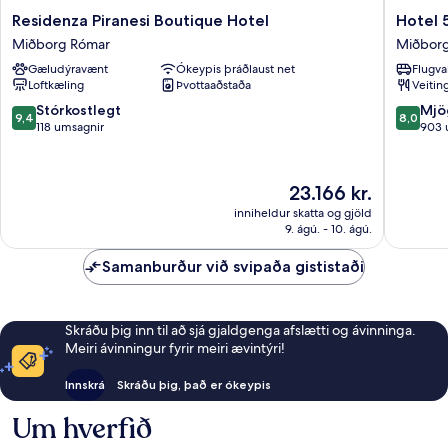
Residenza
Hotel
Residenza Piranesi Boutique Hotel
Hotel 5
Piranesi
55
Miðborg Rómar
Miðbor
Boutique
Fifty
Gæludýravænt
Ókeypis þráðlaust net
Flugva
Hotel
five
Loftkæling
Þvottaaðstaða
Veitin
Miðborg
Miðbor
Rómar
Rómar
9.4
8.0
Stórkostlegt
Mjö
9,4
8,0
af
af
118 umsagnir
903 
10,
10,
Stórkostlegt,
Mjög
118
gott,
Verðið
23.166 kr.
umsagnir
903
er
inniheldur skatta og gjöld
umsagni
23.166 kr.
9. ágú. - 10. ágú.
Samanburður við svipaða gististaði
Skráðu þig inn til að sjá gjaldgenga afslætti og ávinninga.
Meiri ávinningur fyrir meiri ævintýri!
Innskrá
Skráðu þig, það er ókeypis
Um hverfið