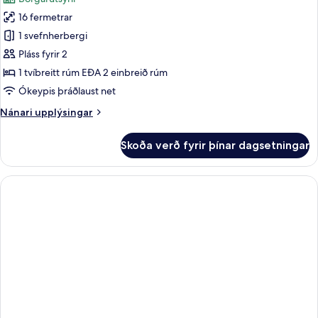
myndir
16 fermetrar
fyrir
Deluxe-
1 svefnherbergi
herbergi
Pláss fyrir 2
1 tvíbreitt rúm EÐA 2 einbreið rúm
Ókeypis þráðlaust net
Nánari
Nánari upplýsingar
upplýsingar
fyrir
Skoða verð fyrir þínar dagsetningar
Deluxe-
herbergi