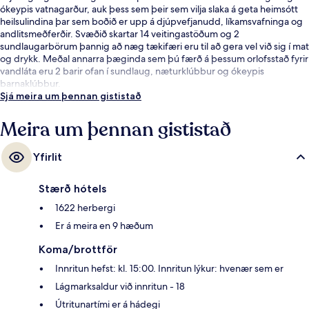
ókeypis vatnagarður, auk þess sem þeir sem vilja slaka á geta heimsótt
heilsulindina þar sem boðið er upp á djúpvefjanudd, líkamsvafninga og
andlitsmeðferðir. Svæðið skartar 14 veitingastöðum og 2
sundlaugarbörum þannig að næg tækifæri eru til að gera vel við sig í mat
og drykk. Meðal annarra þæginda sem þú færð á þessum orlofsstað fyrir
vandláta eru 2 barir ofan í sundlaug, næturklúbbur og ókeypis
barnaklúbbur.
Sjá meira um þennan gististað
Meira um þennan gististað
Yfirlit
Stærð hótels
1622 herbergi
Er á meira en 9 hæðum
Koma/brottför
Innritun hefst: kl. 15:00. Innritun lýkur: hvenær sem er
Lágmarksaldur við innritun - 18
Útritunartími er á hádegi