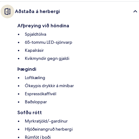
Aðstaða á herbergi
Afþreying við höndina
Spjaldtölva
65-tommu LED-sjónvarp
Kapalrásir
Kvikmyndir gegn gjaldi
Þægindi
Loftkæling
Ókeypis drykkir á míníbar
Espressókaffivél
Baðsloppar
Sofðu rótt
Myrkratjöld/-gardínur
Hljóðeinangruð herbergi
Rúmföt í boði