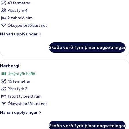
43 fermetrar
fyrir
Herbergi
Pláss fyrir 4
2 tvíbreið rúm
Ókeypis þráðlaust net
Nánari
Nánari upplýsingar
upplýsingar
fyrir
Skoða verð fyrir þínar dagsetningar
Herbergi
Skoða
Ókeypis drykkir á míníbar, öryggishólf 
6
Herbergi
allar
Útsýni yfir hafið
myndir
46 fermetrar
fyrir
Herbergi
Pláss fyrir 2
1 stórt tvíbreitt rúm
Ókeypis þráðlaust net
Nánari
Nánari upplýsingar
upplýsingar
fyrir
Skoða verð fyrir þínar dagsetningar
Herbergi