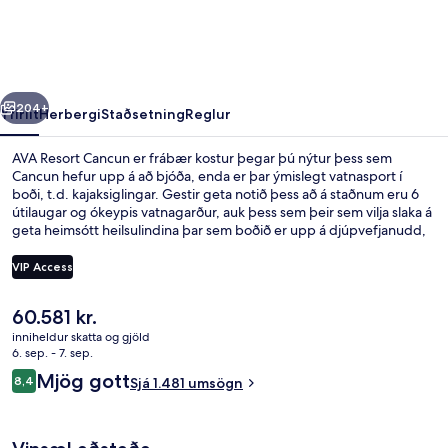
rra
Næsta
204+
Yfirlit
Herbergi
Staðsetning
Reglur
AVA Resort Cancun er frábær kostur þegar þú nýtur þess sem
Cancun hefur upp á að bjóða, enda er þar ýmislegt vatnasport í
boði, t.d. kajaksiglingar. Gestir geta notið þess að á staðnum eru 6
útilaugar og ókeypis vatnagarður, auk þess sem þeir sem vilja slaka á
geta heimsótt heilsulindina þar sem boðið er upp á djúpvefjanudd,
líkamsvafninga og andlitsmeðferðir. Svæðið skartar 14
veitingastöðum og 2 sundlaugarbörum þannig að næg tækifæri eru
VIP Access
til að gera vel við sig í mat og drykk. Meðal annarra þæginda sem þú
færð á þessum orlofsstað fyrir vandláta eru 2 barir ofan í sundlaug,
Núverandi
60.581 kr.
næturklúbbur og ókeypis barnaklúbbur.
Svíta - vísar að sjó (F&F) | Ókeypis dry
verð
inniheldur skatta og gjöld
er
6. sep. - 7. sep.
60.581 kr.
Umsagnir
Mjög gott
8,4
Sjá 1.481 umsögn
8,4 af 10