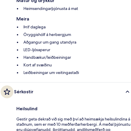
Matur og drykkur
Heimsendingarþjónusta á mat
Meira
Þrif daglega
Öryggishólf á herbergjum
Aðgangur um gang utandyra
LED-ljósaperur
Handbækur/leiðbeiningar
Kort af svæðinu
Leiðbeiningar um veitingastaði
Sérkostir
Heilsulind
Gestir geta dekrað við sig með því að heimsækja heilsulindina á
staðnum, sem er með 10 meðferðarherbergi. Á meðal þjónustu
eru djúpvefjanudd, íþróttanudd, andlitsmeðferð og