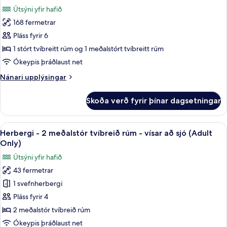
allar
vísar
tvíbreitt
Útsýni yfir hafið
rúm
myndir
að
með
168 fermetrar
fyrir
sjó
svefnsófa
Svíta
Pláss fyrir 6
-
-
vísar
1 stórt tvíbreitt rúm og 1 meðalstórt tvíbreitt rúm
að
2
Ókeypis þráðlaust net
sjó
svefnherbergi
Nánari
Nánari upplýsingar
(Penthouse)
upplýsingar
fyrir
Skoða verð fyrir þínar dagsetningar
Svíta
-
2
Skoða
Ókeypis drykkir á míníbar, öryggishólf 
5
svefnherbergi
Herbergi - 2 meðalstór tvíbreið rúm - vísar að sjó (Adult
allar
(Penthouse)
Only)
myndir
Útsýni yfir hafið
fyrir
43 fermetrar
Herbergi
1 svefnherbergi
-
2
Pláss fyrir 4
meðalstór
2 meðalstór tvíbreið rúm
tvíbreið
Ókeypis þráðlaust net