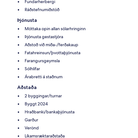
Fundarherbergi
Ráðstefnumiðstöð
Þjónusta
Móttaka opin allan sólarhringinn
Þjónusta gestastjóra
Aðstoð við miða-/ferðakaup
Fatahreinsun/þvottaþjónusta
Farangursgeymsla
Sólhlífar
Árabretti á staðnum
Aðstaða
2 byggingar/turnar
Byggt 2024
Hraðbanki/bankaþjónusta
Garður
Verönd
Líkamsræktaraðstaða