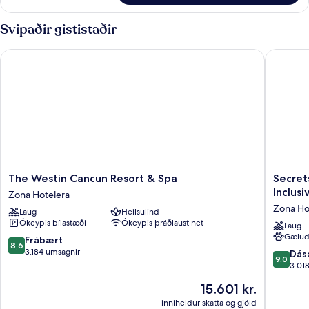
Svipaðir gististaðir
The Westin Cancun Resort & Spa
Secrets T
The
Secrets
The Westin Cancun Resort & Spa
Secret
Westin
The
Inclusi
Zona Hotelera
Cancun
Vine
Zona Ho
Laug
Heilsulind
Resort
Cancun
Ókeypis bílastæði
Ókeypis þráðlaust net
&
-
Laug
Gælud
Spa
Adults
8.6
Frábært
8,6
Zona
Only
af
3.184 umsagnir
9.0
Dás
9,0
Hotelera
-
10,
af
3.01
All
Frábært,
10,
Verðið
15.601 kr.
Inclusiv
3.184
Dásamle
er
Zona
umsagnir
3.018
inniheldur skatta og gjöld