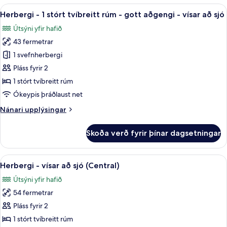
vísar
Skoða
Ókeypis drykkir á míníbar, öryggishólf 
9
að
Herbergi - 1 stórt tvíbreitt rúm - gott aðgengi - vísar að sjó
allar
sjó
Útsýni yfir hafið
(Couples)
myndir
43 fermetrar
fyrir
Herbergi
1 svefnherbergi
-
Pláss fyrir 2
1
1 stórt tvíbreitt rúm
stórt
Ókeypis þráðlaust net
tvíbreitt
Nánari
Nánari upplýsingar
rúm
upplýsingar
-
fyrir
Skoða verð fyrir þínar dagsetningar
gott
Herbergi
-
aðgengi
1
Skoða
Herbergi - vísar að sjó (Central) | Ókey
-
14
stórt
Herbergi - vísar að sjó (Central)
allar
vísar
tvíbreitt
Útsýni yfir hafið
rúm
myndir
að
-
54 fermetrar
fyrir
sjó
gott
Herbergi
Pláss fyrir 2
aðgengi
-
-
1 stórt tvíbreitt rúm