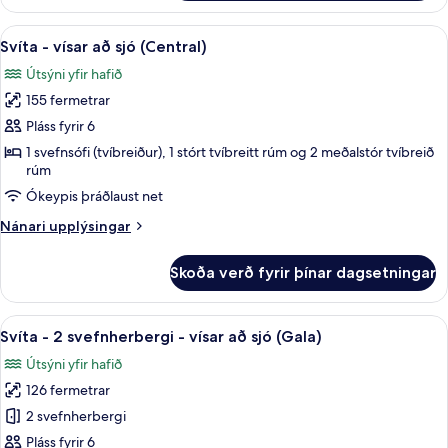
-
1
Skoða
Svíta - vísar að sjó (Central) | Ókeypis
11
svefnherbergi
Svíta - vísar að sjó (Central)
allar
(Penthouse)
Útsýni yfir hafið
myndir
155 fermetrar
fyrir
Svíta
Pláss fyrir 6
-
1 svefnsófi (tvíbreiður), 1 stórt tvíbreitt rúm og 2 meðalstór tvíbreið
rúm
vísar
að
Ókeypis þráðlaust net
sjó
Nánari
Nánari upplýsingar
(Central)
upplýsingar
fyrir
Skoða verð fyrir þínar dagsetningar
Svíta
-
vísar
Skoða
Svíta - 2 svefnherbergi - vísar að sjó (
13
að
Svíta - 2 svefnherbergi - vísar að sjó (Gala)
allar
sjó
Útsýni yfir hafið
(Central)
myndir
126 fermetrar
fyrir
Svíta
2 svefnherbergi
-
Pláss fyrir 6