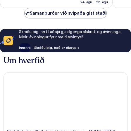
15.601 kr.
Hoteler
24. ágú. - 25. ágú.
umsagni
Samanburður við svipaða gististaði
Skráðu þig inn til að sjá gjaldgenga afslætti og ávinninga.
Meiri ávinningur fyrir meiri ævintýri!
Innskrá
Skráðu þig, það er ókeypis
Um hverfið