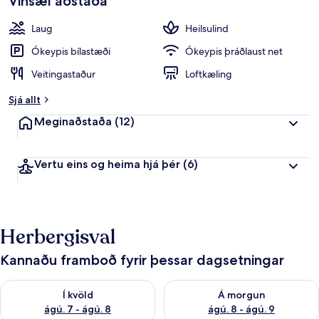
Vinsæl aðstaða
Laug
Heilsulind
Ókeypis bílastæði
Ókeypis þráðlaust net
Veitingastaður
Loftkæling
Sjá allt
Meginaðstaða
(12)
Vertu eins og heima hjá þér
(6)
Herbergisval
Kannaðu framboð fyrir þessar dagsetningar
Athuga framboð í kvöld ágú. 7 - ágú. 8
Athuga framboð á morgun ágú.
Í kvöld
Á morgun
ágú. 7 - ágú. 8
ágú. 8 - ágú. 9