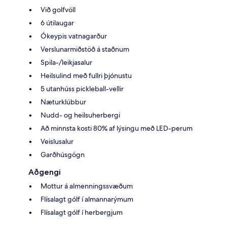
Við golfvöll
6 útilaugar
Ókeypis vatnagarður
Verslunarmiðstöð á staðnum
Spila-/leikjasalur
Heilsulind með fullri þjónustu
5 utanhúss pickleball-vellir
Næturklúbbur
Nudd- og heilsuherbergi
Að minnsta kosti 80% af lýsingu með LED-perum
Veislusalur
Garðhúsgögn
Aðgengi
Mottur á almenningssvæðum
Flísalagt gólf í almannarýmum
Flísalagt gólf í herbergjum