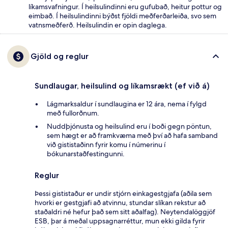
líkamsvafningur. Í heilsulindinni eru gufubað, heitur pottur og
eimbað. Í heilsulindinni býðst fjöldi meðferðarleiða, svo sem
vatnsmeðferð. Heilsulindin er opin daglega.
Gjöld og reglur
Sundlaugar, heilsulind og líkamsrækt (ef við á)
Lágmarksaldur í sundlaugina er 12 ára, nema í fylgd
með fullorðnum.
Nuddþjónusta og heilsulind eru í boði gegn pöntun,
sem hægt er að framkvæma með því að hafa samband
við gististaðinn fyrir komu í númerinu í
bókunarstaðfestingunni.
Reglur
Þessi gististaður er undir stjórn einkagestgjafa (aðila sem
hvorki er gestgjafi að atvinnu, stundar slíkan rekstur að
staðaldri né hefur það sem sitt aðalfag). Neytendalöggjöf
ESB, þar á meðal uppsagnarréttur, mun ekki gilda fyrir