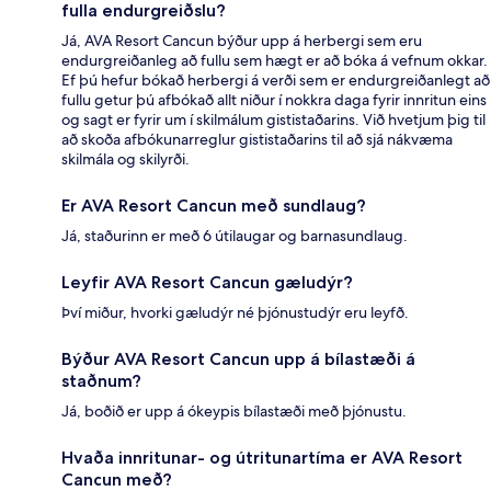
fulla endurgreiðslu?
Já, AVA Resort Cancun býður upp á herbergi sem eru
endurgreiðanleg að fullu sem hægt er að bóka á vefnum okkar.
Ef þú hefur bókað herbergi á verði sem er endurgreiðanlegt að
fullu getur þú afbókað allt niður í nokkra daga fyrir innritun eins
og sagt er fyrir um í skilmálum gististaðarins. Við hvetjum þig til
að skoða afbókunarreglur gististaðarins til að sjá nákvæma
skilmála og skilyrði.
Er AVA Resort Cancun með sundlaug?
Já, staðurinn er með 6 útilaugar og barnasundlaug.
Leyfir AVA Resort Cancun gæludýr?
Því miður, hvorki gæludýr né þjónustudýr eru leyfð.
Býður AVA Resort Cancun upp á bílastæði á
staðnum?
Já, boðið er upp á ókeypis bílastæði með þjónustu.
Hvaða innritunar- og útritunartíma er AVA Resort
Cancun með?