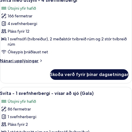
Svíta með útsýni - 4 svefnherbergi
allar
3
Útsýni yfir hafið
svefnherbergi
myndir
166 fermetrar
fyrir
Svíta
4 svefnherbergi
með
Pláss fyrir 12
útsýni
1 svefnsófi (tvíbreiður), 2 meðalstór tvíbreið rúm og 2 stór tvíbreið
-
rúm
4
Ókeypis þráðlaust net
svefnherbergi
Nánari
Nánari upplýsingar
upplýsingar
fyrir
Skoða verð fyrir þínar dagsetningar
Svíta
með
útsýni
Skoða
65-tommu LED-sjónvarp með kapalrásu
11
-
Svíta - 1 svefnherbergi - vísar að sjó (Gala)
allar
4
Útsýni yfir hafið
svefnherbergi
myndir
86 fermetrar
fyrir
Svíta
1 svefnherbergi
-
Pláss fyrir 2
1