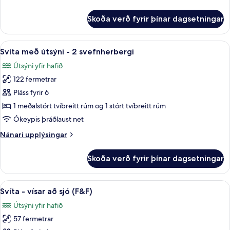
upplýsingar
fyrir
Skoða verð fyrir þínar dagsetningar
F&F
Sundeck
Suite
Skoða
Útsýni úr herberginu
16
Svíta með útsýni - 2 svefnherbergi
allar
Útsýni yfir hafið
myndir
122 fermetrar
fyrir
Svíta
Pláss fyrir 6
með
1 meðalstórt tvíbreitt rúm og 1 stórt tvíbreitt rúm
útsýni
Ókeypis þráðlaust net
-
Nánari
Nánari upplýsingar
2
upplýsingar
svefnherbergi
fyrir
Skoða verð fyrir þínar dagsetningar
Svíta
með
útsýni
Skoða
Svíta - vísar að sjó (F&F) | Útsýni úr h
11
-
Svíta - vísar að sjó (F&F)
allar
2
Útsýni yfir hafið
svefnherbergi
myndir
57 fermetrar
fyrir