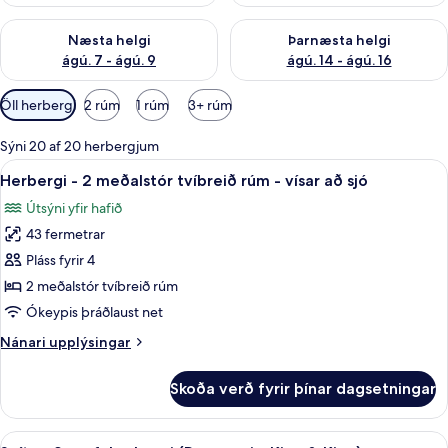
Athuga framboð næstu helgi ágú. 7 - ágú. 9
Athuga framboð þarnæstu helgi
Næsta helgi
Þarnæsta helgi
ágú. 7 - ágú. 9
ágú. 14 - ágú. 16
Síur
Öll herbergi
2 rúm
1 rúm
3+ rúm
í
boði
Sýni 20 af 20 herbergjum
fyrir
Skoða
Herbergi - 2 meðalstór tvíbreið rúm - v
10
Herbergi - 2 meðalstór tvíbreið rúm - vísar að sjó
herbergi
allar
Útsýni yfir hafið
myndir
43 fermetrar
fyrir
Herbergi
Pláss fyrir 4
-
2 meðalstór tvíbreið rúm
2
Ókeypis þráðlaust net
meðalstór
Nánari
Nánari upplýsingar
tvíbreið
upplýsingar
rúm
fyrir
Skoða verð fyrir þínar dagsetningar
Herbergi
-
-
vísar
2
Skoða
Svíta - 2 svefnherbergi (Panoramic, Kin
að