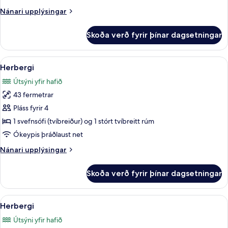
rúm
Nánari
Nánari upplýsingar
-
upplýsingar
vísar
fyrir
Skoða verð fyrir þínar dagsetningar
Herbergi
að
-
sjó
2
Skoða
Ókeypis drykkir á míníbar, öryggishólf 
(Adult
9
meðalstór
Herbergi
allar
Only)
tvíbreið
Útsýni yfir hafið
rúm
myndir
-
43 fermetrar
fyrir
vísar
Herbergi
Pláss fyrir 4
að
sjó
1 svefnsófi (tvíbreiður) og 1 stórt tvíbreitt rúm
(Adult
Ókeypis þráðlaust net
Only)
Nánari
Nánari upplýsingar
upplýsingar
fyrir
Skoða verð fyrir þínar dagsetningar
Herbergi
Skoða
Ókeypis drykkir á míníbar, öryggishólf 
5
Herbergi
allar
Útsýni yfir hafið
myndir