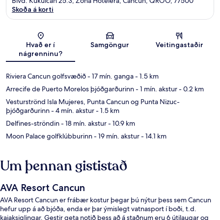
Blvd. Kukulcán 25.3, Zona Hotelera, Cancun, QROO, 77500
Skoða á korti
Kort
Hvað er í
Samgöngur
Veitingastaðir
nágrenninu?
Riviera Cancun golfsvæðið
- 17 mín. ganga
- 1.5 km
Arrecife de Puerto Morelos þjóðgarðurinn
- 1 mín. akstur
- 0.2 km
Vesturströnd Isla Mujeres, Punta Cancun og Punta Nizuc-
þjóðgarðurinn
- 4 mín. akstur
- 1.5 km
Delfines-ströndin
- 18 mín. akstur
- 10.9 km
Moon Palace golfklúbburinn
- 19 mín. akstur
- 14.1 km
Um þennan gististað
AVA Resort Cancun
AVA Resort Cancun er frábær kostur þegar þú nýtur þess sem Cancun
hefur upp á að bjóða, enda er þar ýmislegt vatnasport í boði, t.d.
kajaksiglingar. Gestir geta notið þess að á staðnum eru 6 útilaugar og