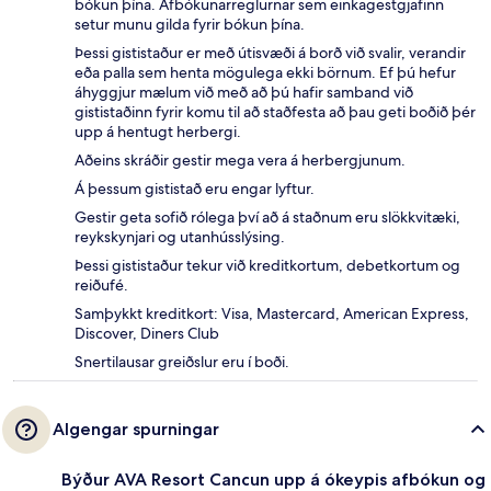
bókun þína. Afbókunarreglurnar sem einkagestgjafinn
setur munu gilda fyrir bókun þína.
Þessi gististaður er með útisvæði á borð við svalir, verandir
eða palla sem henta mögulega ekki börnum. Ef þú hefur
áhyggjur mælum við með að þú hafir samband við
gististaðinn fyrir komu til að staðfesta að þau geti boðið þér
upp á hentugt herbergi.
Aðeins skráðir gestir mega vera á herbergjunum.
Á þessum gististað eru engar lyftur.
Gestir geta sofið rólega því að á staðnum eru slökkvitæki,
reykskynjari og utanhússlýsing.
Þessi gististaður tekur við kreditkortum, debetkortum og
reiðufé.
Samþykkt kreditkort: Visa, Mastercard, American Express,
Discover, Diners Club
Snertilausar greiðslur eru í boði.
Algengar spurningar
Býður AVA Resort Cancun upp á ókeypis afbókun og