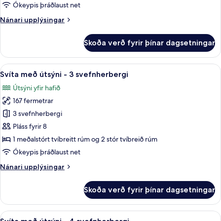
vísar
vísar
Ókeypis þráðlaust net
að
að
sjó
Nánari
Nánari upplýsingar
sjó
upplýsingar
(Central)
fyrir
Skoða verð fyrir þínar dagsetningar
Herbergi
-
vísar
Skoða
Ókeypis drykkir á míníbar, öryggishólf 
13
að
Svíta með útsýni - 3 svefnherbergi
allar
sjó
Útsýni yfir hafið
(Central)
myndir
167 fermetrar
fyrir
Svíta
3 svefnherbergi
með
Pláss fyrir 8
útsýni
1 meðalstórt tvíbreitt rúm og 2 stór tvíbreið rúm
-
Ókeypis þráðlaust net
3
Nánari
Nánari upplýsingar
svefnherbergi
upplýsingar
fyrir
Skoða verð fyrir þínar dagsetningar
Svíta
með
útsýni
Skoða
Ókeypis drykkir á míníbar, öryggishólf 
13
-