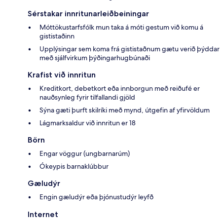
Sérstakar innritunarleiðbeiningar
Móttökustarfsfólk mun taka á móti gestum við komu á
gististaðinn
Upplýsingar sem koma frá gististaðnum gætu verið þýddar
með sjálfvirkum þýðingarhugbúnaði
Krafist við innritun
Kreditkort, debetkort eða innborgun með reiðufé er
nauðsynleg fyrir tilfallandi gjöld
Sýna gæti þurft skilríki með mynd, útgefin af yfirvöldum
Lágmarksaldur við innritun er 18
Börn
Engar vöggur (ungbarnarúm)
Ókeypis barnaklúbbur
Gæludýr
Engin gæludýr eða þjónustudýr leyfð
Internet