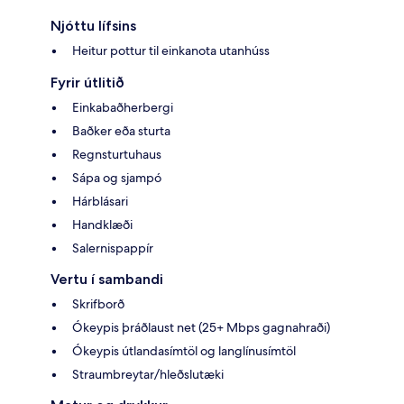
Njóttu lífsins
Heitur pottur til einkanota utanhúss
Fyrir útlitið
Einkabaðherbergi
Baðker eða sturta
Regnsturtuhaus
Sápa og sjampó
Hárblásari
Handklæði
Salernispappír
Vertu í sambandi
Skrifborð
Ókeypis þráðlaust net (25+ Mbps gagnahraði)
Ókeypis útlandasímtöl og langlínusímtöl
Straumbreytar/hleðslutæki