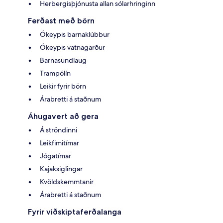
Herbergisþjónusta allan sólarhringinn
Ferðast með börn
Ókeypis barnaklúbbur
Ókeypis vatnagarður
Barnasundlaug
Trampólín
Leikir fyrir börn
Árabretti á staðnum
Áhugavert að gera
Á ströndinni
Leikfimitímar
Jógatímar
Kajaksiglingar
Kvöldskemmtanir
Árabretti á staðnum
Fyrir viðskiptaferðalanga