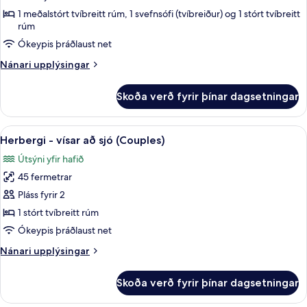
2
1 meðalstórt tvíbreitt rúm, 1 svefnsófi (tvíbreiður) og 1 stórt tvíbreitt
svefnherbergi
rúm
-
Ókeypis þráðlaust net
vísar
Nánari
Nánari upplýsingar
að
upplýsingar
sjó
fyrir
Skoða verð fyrir þínar dagsetningar
Svíta
(Gala)
-
2
Skoða
Herbergi - vísar að sjó (Couples) | Óke
10
svefnherbergi
Herbergi - vísar að sjó (Couples)
allar
-
Útsýni yfir hafið
vísar
myndir
að
45 fermetrar
fyrir
sjó
Herbergi
Pláss fyrir 2
(Gala)
-
1 stórt tvíbreitt rúm
vísar
Ókeypis þráðlaust net
að
Nánari
Nánari upplýsingar
sjó
upplýsingar
(Couples)
fyrir
Skoða verð fyrir þínar dagsetningar
Herbergi
-