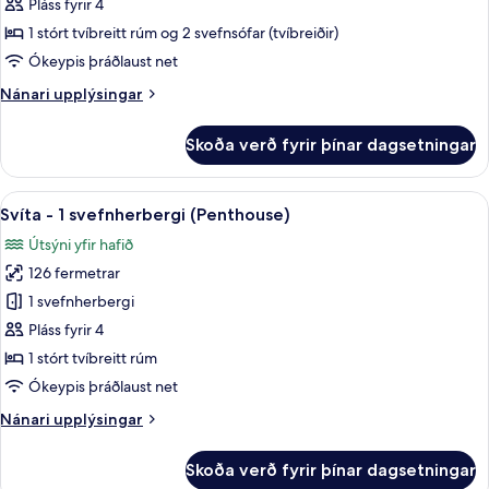
Svíta
Pláss fyrir 4
-
1 stórt tvíbreitt rúm og 2 svefnsófar (tvíbreiðir)
vísar
Ókeypis þráðlaust net
að
Nánari
Nánari upplýsingar
sjó
upplýsingar
(F&F)
fyrir
Skoða verð fyrir þínar dagsetningar
Svíta
-
vísar
Skoða
Svíta - 1 svefnherbergi (Penthouse) | Ó
13
að
Svíta - 1 svefnherbergi (Penthouse)
allar
sjó
Útsýni yfir hafið
(F&F)
myndir
126 fermetrar
fyrir
Svíta
1 svefnherbergi
-
Pláss fyrir 4
1
1 stórt tvíbreitt rúm
svefnherbergi
Ókeypis þráðlaust net
(Penthouse)
Nánari
Nánari upplýsingar
upplýsingar
fyrir
Skoða verð fyrir þínar dagsetningar
Svíta