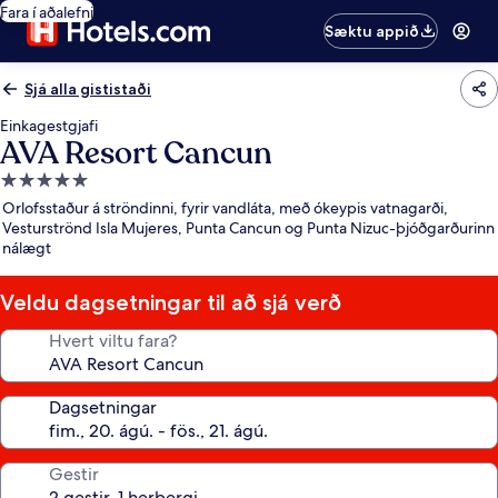
Fara í aðalefni
Sæktu appið
Sjá alla gististaði
Einkagestgjafi
AVA Resort Cancun
5.0
stjörnu
Orlofsstaður á ströndinni, fyrir vandláta, með ókeypis vatnagarði,
gististaður
Vesturströnd Isla Mujeres, Punta Cancun og Punta Nizuc-þjóðgarðurinn
nálægt
Veldu dagsetningar til að sjá verð
Hvert viltu fara?
Dagsetningar
Gestir