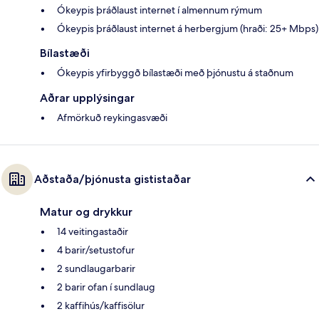
Ókeypis þráðlaust internet í almennum rýmum
Ókeypis þráðlaust internet á herbergjum (hraði: 25+ Mbps)
Bílastæði
Ókeypis yfirbyggð bílastæði með þjónustu á staðnum
Aðrar upplýsingar
Afmörkuð reykingasvæði
Aðstaða/þjónusta gististaðar
Matur og drykkur
14 veitingastaðir
4 barir/setustofur
2 sundlaugarbarir
2 barir ofan í sundlaug
2 kaffihús/kaffisölur