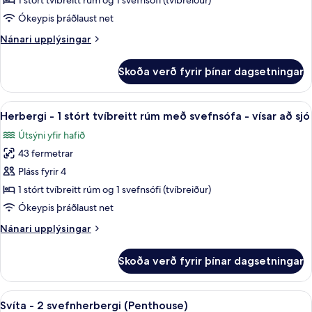
1 stórt tvíbreitt rúm og 1 svefnsófi (tvíbreiður)
svefnherbergi
Ókeypis þráðlaust net
-
Nánari
Nánari upplýsingar
vísar
upplýsingar
að
fyrir
Skoða verð fyrir þínar dagsetningar
sjó
Svíta
-
(Gala)
1
Skoða
Ókeypis drykkir á míníbar, öryggishólf 
14
svefnherbergi
Herbergi - 1 stórt tvíbreitt rúm með svefnsófa - vísar að sjó
allar
-
Útsýni yfir hafið
vísar
myndir
að
43 fermetrar
fyrir
sjó
Herbergi
Pláss fyrir 4
(Gala)
-
1 stórt tvíbreitt rúm og 1 svefnsófi (tvíbreiður)
1
Ókeypis þráðlaust net
stórt
Nánari
Nánari upplýsingar
tvíbreitt
upplýsingar
rúm
fyrir
Skoða verð fyrir þínar dagsetningar
Herbergi
með
-
svefnsófa
1
Skoða
Svíta - 2 svefnherbergi (Penthouse) |
-
17
stórt
Svíta - 2 svefnherbergi (Penthouse)