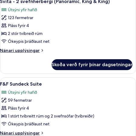
13
meðalstór
Svíta - 2 svefnherbergi (Panoramic, King & King)
allar
sjó
tvíbreið
Útsýni yfir hafið
rúm
myndir
-
123 fermetrar
fyrir
vísar
Svíta
Pláss fyrir 4
að
-
sjó
2 stór tvíbreið rúm
2
Ókeypis þráðlaust net
svefnherbergi
Nánari
Nánari upplýsingar
(Panoramic,
upplýsingar
King
fyrir
Skoða verð fyrir þínar dagsetningar
Svíta
&
-
King)
2
Skoða
F&F Sundeck Suite | Ókeypis drykkir á 
15
svefnherbergi
F&F Sundeck Suite
allar
(Panoramic,
Útsýni yfir hafið
King
myndir
&
59 fermetrar
fyrir
King)
F&F
Pláss fyrir 4
Sundeck
1 stórt tvíbreitt rúm og 2 svefnsófar (tvíbreiðir)
Suite
Ókeypis þráðlaust net
Nánari
Nánari upplýsingar