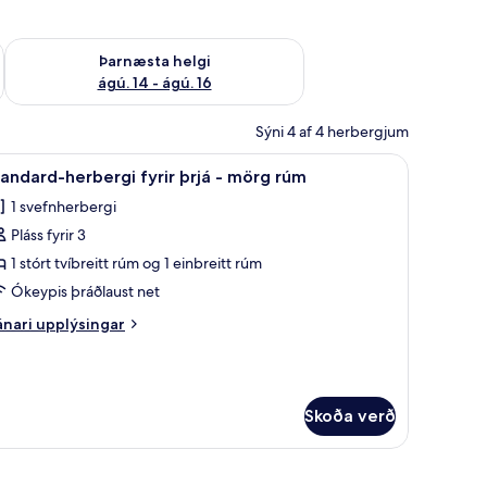
ágú. 9
Athuga framboð þarnæstu helgi ágú. 14 - ágú. 16
Þarnæsta helgi
ágú. 14 - ágú. 16
Sýni 4 af 4 herbergjum
ishólf í herbergi, ókeypis þráðlaus nettenging, rúmföt
koða
Standard-herbergi fyrir þrjá - mörg rúm | Öry
2
andard-herbergi fyrir þrjá - mörg rúm
lar
1 svefnherbergi
yndir
Pláss fyrir 3
rir
tandard-
1 stórt tvíbreitt rúm og 1 einbreitt rúm
erbergi
Ókeypis þráðlaust net
rir
nari
nari upplýsingar
rjá
plýsingar
rir
andard-
örg
rbergi
úm
Skoða verð
rir
já
örg