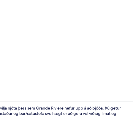
Herbergi | Ö
em vilja njóta þess sem Grande Riviere hefur upp á að bjóða. Þú getur
astaður og bar/setustofa svo hægt er að gera vel við sig í mat og
Útilaug