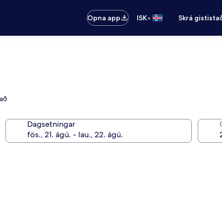
•
Opna app
ISK
Skrá gistista
tað
Dagsetningar