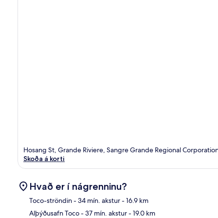
Hosang St, Grande Riviere, Sangre Grande Regional Corporatio
Skoða á korti
Hvað er í nágrenninu?
Toco-ströndin
- 34 mín. akstur
- 16.9 km
Alþýðusafn Toco
- 37 mín. akstur
- 19.0 km