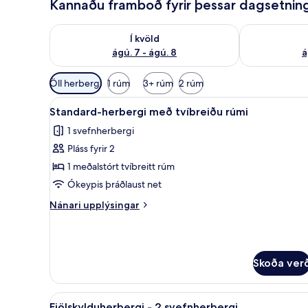
Kannaðu framboð fyrir þessar dagsetnin
Athuga framboð í kvöld ágú. 7 - ágú. 8
Athuga frambo
Í kvöld
ágú. 7 - ágú. 8
á
Síur
Öll herbergi
1 rúm
3+ rúm
2 rúm
í
Skoða
Standard-herbergi með tvíbrei
boði
2
Standard-herbergi með tvíbreiðu rúmi
allar
fyrir
1 svefnherbergi
myndir
herbergi
Pláss fyrir 2
fyrir
Standard-
1 meðalstórt tvíbreitt rúm
herbergi
Ókeypis þráðlaust net
með
Nánari
Nánari upplýsingar
tvíbreiðu
upplýsingar
rúmi
fyrir
Standard-
herbergi
Skoða ver
með
tvíbreiðu
rúmi
Skoða
Fjölskylduherbergi - 2 svefnhe
1
Fjölskylduherbergi - 2 svefnherbergi