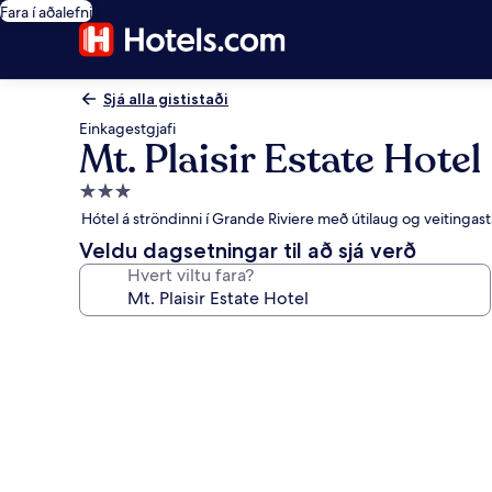
Fara í aðalefni
Sjá alla gististaði
Einkagestgjafi
Mt. Plaisir Estate Hotel
3.0
stjörnu
Hótel á ströndinni í Grande Riviere með útilaug og veitingas
gististaður
Veldu dagsetningar til að sjá verð
Hvert viltu fara?
Myndasafn
fyrir
Mt.
Plaisir
Estate