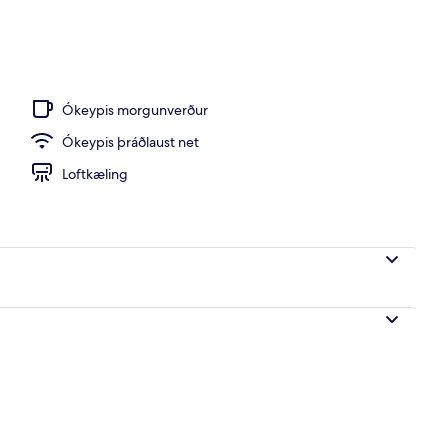
llur
Ókeypis morgunverður
Ókeypis þráðlaust net
Loftkæling