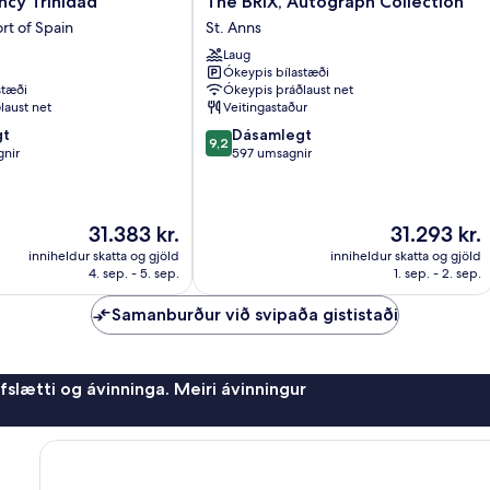
ncy Trinidad
The BRIX, Autograph Collection
BRIX,
rt of Spain
St. Anns
Autograph
Laug
Collection
Ókeypis bílastæði
St.
stæði
Ókeypis þráðlaust net
Anns
laust net
Veitingastaður
9.2
gt
Dásamlegt
9,2
af
gnir
597 umsagnir
10,
Dásamlegt,
597
Verðið
Verðið
31.383 kr.
31.293 kr.
umsagnir
er
er
inniheldur skatta og gjöld
inniheldur skatta og gjöld
31.383 kr.
31.293 kr.
4. sep. - 5. sep.
1. sep. - 2. sep.
Samanburður við svipaða gististaði
afslætti og ávinninga. Meiri ávinningur