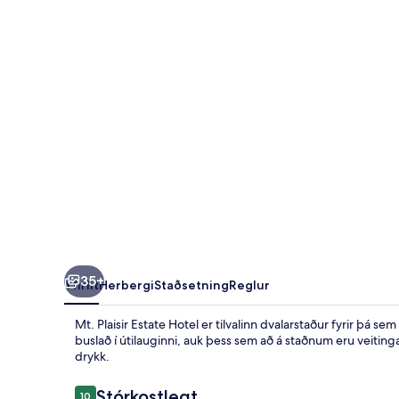
Hotel
35+
Yfirlit
Herbergi
Staðsetning
Reglur
Mt. Plaisir Estate Hotel er tilvalinn dvalarstaður fyrir þá s
buslað í útilauginni, auk þess sem að á staðnum eru veiting
drykk.
Umsagnir
Stórkostlegt
10