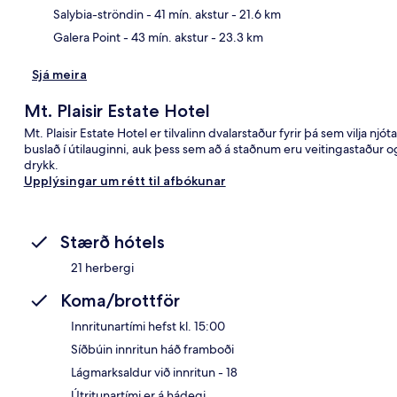
Kor
Salybia-ströndin
- 41 mín. akstur
- 21.6 km
Galera Point
- 43 mín. akstur
- 23.3 km
Sjá meira
Mt. Plaisir Estate Hotel
Mt. Plaisir Estate Hotel er tilvalinn dvalarstaður fyrir þá sem vilja n
buslað í útilauginni, auk þess sem að á staðnum eru veitingastaður og
drykk.
Upplýsingar um rétt til afbókunar
Stærð hótels
21 herbergi
Koma/brottför
Innritunartími hefst kl. 15:00
Síðbúin innritun háð framboði
Lágmarksaldur við innritun - 18
Útritunartími er á hádegi