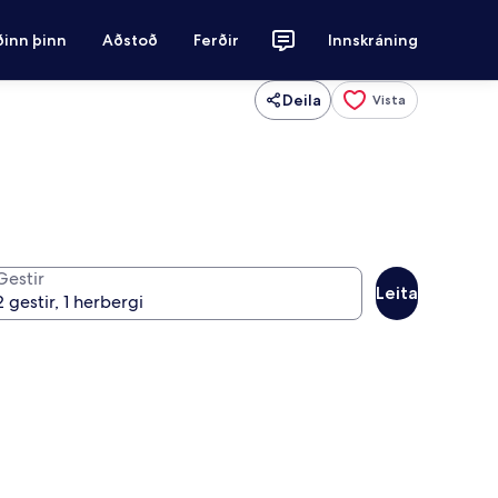
ðinn þinn
Aðstoð
Ferðir
Innskráning
Deila
Vista
Gestir
Leita