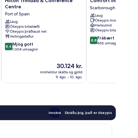
Hilton Trinidad & Conference
Comfort Inn & Suite
Trinidad
Inn
Centre
Scarborough
&
&
Port of Spain
Laug
Conference
Suites
Ókeypis morgunverður
Centre
Laug
Tobago
Heilsulind
Ókeypis bílastæði
Port
Scarborough
Ókeypis bílastæði
Ókeypis þráðlaust net
of
Veitingastaður
8.8
Frábært
Spain
8,8
af
436 umsagnir
8.4
Mjög gott
8,4
10,
af
1.004 umsagnir
Frábært,
10,
436
Mjög
Verðið
30.124 kr.
umsagnir
gott,
er
1.004
inniheldur skatta og gjöld
innihel
30.124 kr.
umsagnir
9. ágú. - 10. ágú.
Innskrá
Skráðu þig, það er ókeypis