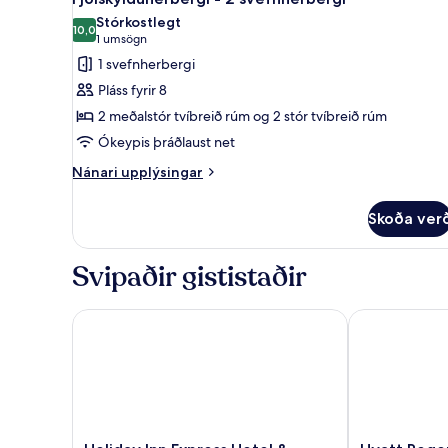
allar
Stórkostlegt
myndir
10,0
10,0 af 10
(1
1 umsögn
fyrir
umsögn)
1 svefnherbergi
Fjölskylduherbergi
Pláss fyrir 8
-
2 meðalstór tvíbreið rúm og 2 stór tvíbreið rúm
2
Ókeypis þráðlaust net
svefnherbergi
Nánari
Nánari upplýsingar
upplýsingar
fyrir
Skoða ver
Fjölskylduherbergi
-
2
Svipaðir gististaðir
svefnherbergi
Holiday Inn Express Hotel & Suites Trincity Trinidad
Hyatt Regency
Holiday
Hyatt