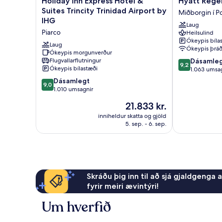
Holiday Inn Express Hotel &
Hyatt Rege
Inn
Regency
Suites Trincity Trinidad Airport by
Miðborgin í Po
Express
Trinidad
IHG
Laug
Hotel
Miðborgin
Piarco
Heilsulind
&
í
Ókeypis bíla
Suites
Port
Laug
Ókeypis þráð
Trincity
Ókeypis morgunverður
of
9.2
Flugvallarflutningur
Dásamle
Trinidad
Spain
9,2
Ókeypis bílastæði
af
1.063 umsa
Airport
10,
by
9.0
Dásamlegt
9,0
Dásamlegt,
IHG
af
1.010 umsagnir
1.063
Piarco
10,
Verðið
21.833 kr.
umsagnir
Dásamlegt,
er
1.010
inniheldur skatta og gjöld
21.833 kr.
5. sep. - 6. sep.
umsagnir
Skráðu þig inn til að sjá gjaldgenga 
fyrir meiri ævintýri!
Um hverfið