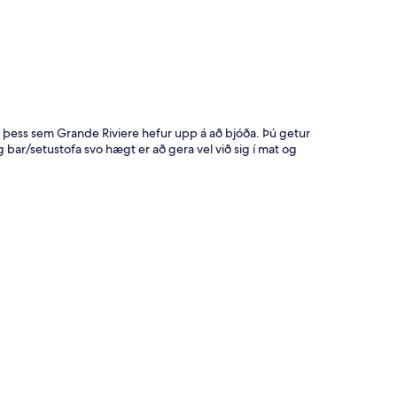
t
jóta þess sem Grande Riviere hefur upp á að bjóða. Þú getur
 bar/setustofa svo hægt er að gera vel við sig í mat og