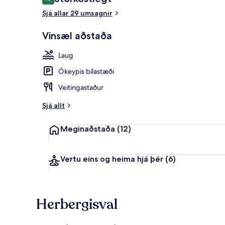
10 af 10
Sjá allar 29 umsagnir
Vinsæl aðstaða
Verönd/útipa
Laug
Ókeypis bílastæði
Veitingastaður
Sjá allt
Meginaðstaða
(12)
Vertu eins og heima hjá þér
(6)
Herbergisval