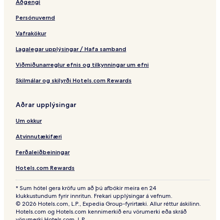
Aðgengi
Persónuvernd
Vafrakökur
Lagalegar upplýsingar / Hafa samband
Viðmiðunarreglur efnis og tilkynningar um efni
Skilmálar og skilyrði Hotels.com Rewards
Aðrar upplýsingar
Um okkur
Atvinnutækifæri
Ferðaleiðbeiningar
Hotels.com Rewards
* Sum hótel gera kröfu um að þú afbókir meira en 24
klukkustundum fyrir innritun. Frekari upplýsingar á vefnum.
© 2026 Hotels.com, L.P., Expedia Group-fyrirtæki. Allur réttur áskilinn.
Hotels.com og Hotels.com kennimerkið eru vörumerki eða skráð
vörumerki Hotels.com, L.P.