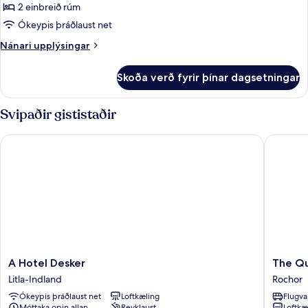
Standard-
2 einbreið rúm
herbergi
Ókeypis þráðlaust net
Nánari
Nánari upplýsingar
upplýsingar
fyrir
Skoða verð fyrir þínar dagsetningar
Standard-
herbergi
Svipaðir gististaðir
A Hotel Desker
The Quay 
A
The
A Hotel Desker
The Qu
Hotel
Quay
Litla-Indland
Rochor
Desker
Hotel
Ókeypis þráðlaust net
Loftkæling
Flugva
Litla-
Little
Móttaka opin allan
Reyklaust
Loftkæ