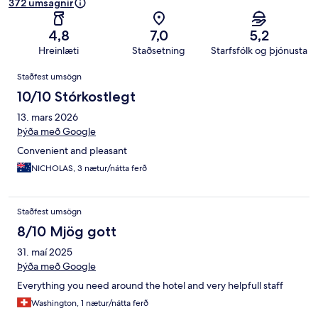
372 umsagnir
4,8
7,0
5,2
Hreinlæti
Staðsetning
Starfsfólk og þjónusta
Umsagnir
Staðfest umsögn
10/10 Stórkostlegt
13. mars 2026
Þýða með Google
Convenient and pleasant
NICHOLAS, 3 nætur/nátta ferð
Staðfest umsögn
8/10 Mjög gott
31. maí 2025
Þýða með Google
Everything you need around the hotel and very helpfull staff
Washington, 1 nætur/nátta ferð