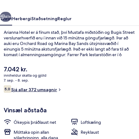
rra
Næsta
61+
Yfirlit
Herbergi
Staðsetning
Reglur
Arianna Hotel er á fínum stað, því Mustafa miðstöðin og Bugis Street
verslunarhverfið eru í innan við 15 mínútna göngufjarlægð. Þar að
auki eru Orchard Road og Marina Bay Sands útsýnissvæðið í
einungis 5 mínútna akstursfjarlægð. Það er ekki langt að fara til að
komast í almenningssamgöngur: Farrer Park lestarstöðin er í 6
mínútna göngufjarlægð og Jalan Besar-stöðin í 6 mínútna.
Núverandi
7.042 kr.
verð
inniheldur skatta og gjöld
er
7. sep. - 8. sep.
Fyrir utan
7.042 kr.
Umsagnir
5,0
Sjá allar 372 umsagnir
5,0 af 10
Vinsæl aðstaða
Ókeypis þráðlaust net
Loftkæling
Móttaka opin allan
Reyklaust
sólarhringinn, alla daga