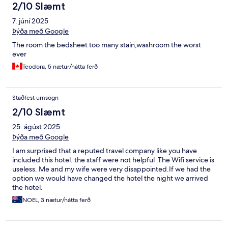
2/10 Slæmt
7. júní 2025
Þýða með Google
The room the bedsheet too many stain,washroom the worst
ever
Teodora, 5 nætur/nátta ferð
Staðfest umsögn
2/10 Slæmt
25. ágúst 2025
Þýða með Google
I am surprised that a reputed travel company like you have
included this hotel. the staff were not helpful .The Wifi service is
useless. Me and my wife were very disappointed.If we had the
option we would have changed the hotel the night we arrived
the hotel.
NOEL, 3 nætur/nátta ferð