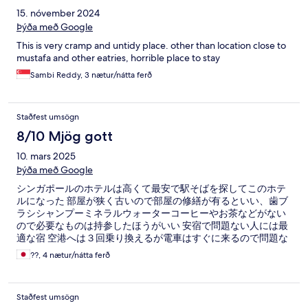
15. nóvember 2024
Þýða með Google
This is very cramp and untidy place. other than location close to
mustafa and other eatries, horrible place to stay
Sambi Reddy, 3 nætur/nátta ferð
Staðfest umsögn
8/10 Mjög gott
10. mars 2025
Þýða með Google
シンガポールのホテルは高くて最安で駅そばを探してこのホテ
ルになった 部屋が狭く古いので部屋の修繕が有るといい、歯ブ
ラシシャンプーミネラルウォーターコーヒーやお茶などがない
ので必要なものは持参したほうがいい 安宿で問題ない人には最
適な宿 空港へは３回乗り換えるが電車はすぐに来るので問題な
しです
??, 4 nætur/nátta ferð
Staðfest umsögn