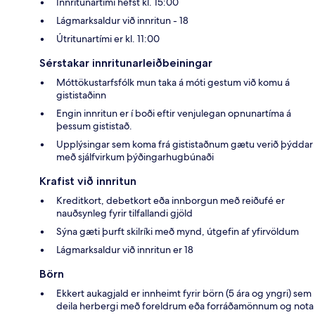
Innritunartími hefst kl. 15:00
Lágmarksaldur við innritun - 18
Útritunartími er kl. 11:00
Sérstakar innritunarleiðbeiningar
Móttökustarfsfólk mun taka á móti gestum við komu á
gististaðinn
Engin innritun er í boði eftir venjulegan opnunartíma á
þessum gististað.
Upplýsingar sem koma frá gististaðnum gætu verið þýddar
með sjálfvirkum þýðingarhugbúnaði
Krafist við innritun
Kreditkort, debetkort eða innborgun með reiðufé er
nauðsynleg fyrir tilfallandi gjöld
Sýna gæti þurft skilríki með mynd, útgefin af yfirvöldum
Lágmarksaldur við innritun er 18
Börn
Ekkert aukagjald er innheimt fyrir börn (5 ára og yngri) sem
deila herbergi með foreldrum eða forráðamönnum og nota