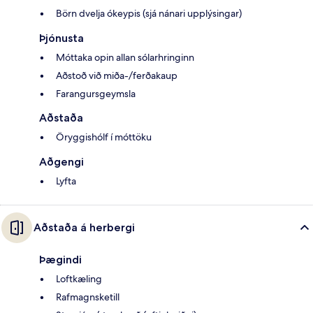
Börn dvelja ókeypis (sjá nánari upplýsingar)
Þjónusta
Móttaka opin allan sólarhringinn
Aðstoð við miða-/ferðakaup
Farangursgeymsla
Aðstaða
Öryggishólf í móttöku
Aðgengi
Lyfta
Aðstaða á herbergi
Þægindi
Loftkæling
Rafmagnsketill