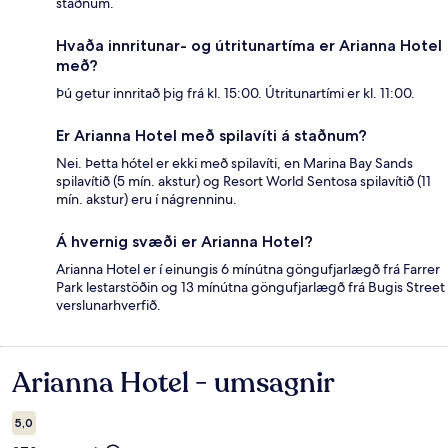
staðnum.
Hvaða innritunar- og útritunartíma er Arianna Hotel
með?
Þú getur innritað þig frá kl. 15:00. Útritunartími er kl. 11:00.
Er Arianna Hotel með spilavíti á staðnum?
Nei. Þetta hótel er ekki með spilavíti, en Marina Bay Sands
spilavítið (5 mín. akstur) og Resort World Sentosa spilavítið (11
mín. akstur) eru í nágrenninu.
Á hvernig svæði er Arianna Hotel?
Arianna Hotel er í einungis 6 mínútna göngufjarlægð frá Farrer
Park lestarstöðin og 13 mínútna göngufjarlægð frá Bugis Street
verslunarhverfið.
Arianna Hotel - umsagnir
Umsagnir
5,0