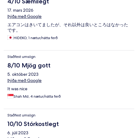
4/10 Sæmilegt
17. mars 2026
Þýða með Google
エアコンはきいてましたが、それ以外は良いところはなかった
です。
HIDEKO, 1 nætur/nátta ferð
Staðfest umsögn
8/10 Mjög gott
5. október 2023
Þýða með Google
It was nice
Shah Md, 4 nætur/nátta ferð
Staðfest umsögn
10/10 Stórkostlegt
6. júlí 2023