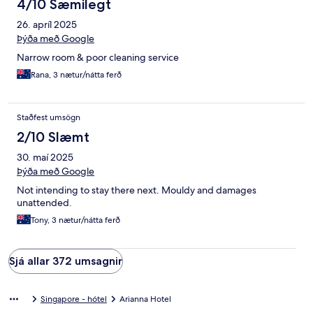
4/10 Sæmilegt
26. apríl 2025
Þýða með Google
Narrow room & poor cleaning service
Rana, 3 nætur/nátta ferð
Staðfest umsögn
2/10 Slæmt
30. maí 2025
Þýða með Google
Not intending to stay there next. Mouldy and damages
unattended.
Tony, 3 nætur/nátta ferð
Sjá allar 372 umsagnir
Singapore - hótel
Arianna Hotel