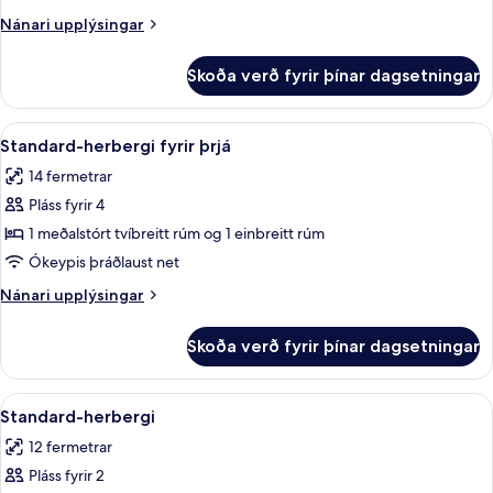
með
Nánari
Nánari upplýsingar
tvíbreiðu
upplýsingar
rúmi
fyrir
Skoða verð fyrir þínar dagsetningar
Standard-
herbergi
með
Skoða
Straujárn/strauborð, ókeypis þráðlau
4
tvíbreiðu
Standard-herbergi fyrir þrjá
allar
rúmi
14 fermetrar
myndir
Pláss fyrir 4
fyrir
Standard-
1 meðalstórt tvíbreitt rúm og 1 einbreitt rúm
herbergi
Ókeypis þráðlaust net
fyrir
Nánari
Nánari upplýsingar
þrjá
upplýsingar
fyrir
Skoða verð fyrir þínar dagsetningar
Standard-
herbergi
fyrir
Skoða
Straujárn/strauborð, ókeypis þráðlau
4
þrjá
Standard-herbergi
allar
12 fermetrar
myndir
Pláss fyrir 2
fyrir