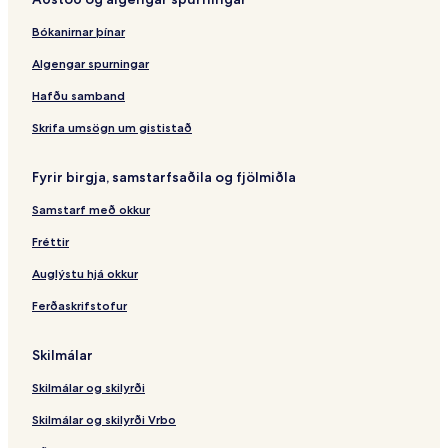
Bókanirnar þínar
Algengar spurningar
Hafðu samband
Skrifa umsögn um gististað
Fyrir birgja, samstarfsaðila og fjölmiðla
Samstarf með okkur
Fréttir
Auglýstu hjá okkur
Ferðaskrifstofur
Skilmálar
Skilmálar og skilyrði
Skilmálar og skilyrði Vrbo