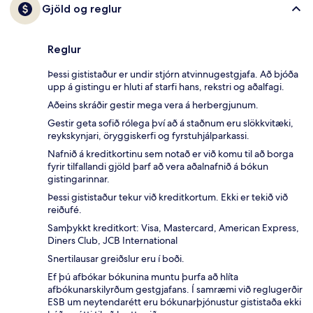
Gjöld og reglur
Reglur
Þessi gististaður er undir stjórn atvinnugestgjafa. Að bjóða
upp á gistingu er hluti af starfi hans, rekstri og aðalfagi.
Aðeins skráðir gestir mega vera á herbergjunum.
Gestir geta sofið rólega því að á staðnum eru slökkvitæki,
reykskynjari, öryggiskerfi og fyrstuhjálparkassi.
Nafnið á kreditkortinu sem notað er við komu til að borga
fyrir tilfallandi gjöld þarf að vera aðalnafnið á bókun
gistingarinnar.
Þessi gististaður tekur við kreditkortum. Ekki er tekið við
reiðufé.
Samþykkt kreditkort: Visa, Mastercard, American Express,
Diners Club, JCB International
Snertilausar greiðslur eru í boði.
Ef þú afbókar bókunina muntu þurfa að hlíta
afbókunarskilyrðum gestgjafans. Í samræmi við reglugerðir
ESB um neytendarétt eru bókunarþjónustur gististaða ekki