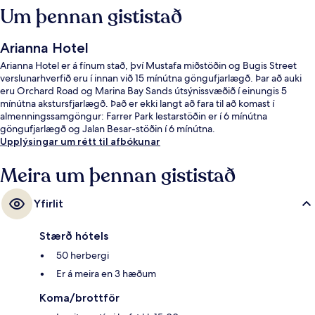
Um þennan gististað
Arianna Hotel
Arianna Hotel er á fínum stað, því Mustafa miðstöðin og Bugis Street
verslunarhverfið eru í innan við 15 mínútna göngufjarlægð. Þar að auki
eru Orchard Road og Marina Bay Sands útsýnissvæðið í einungis 5
mínútna akstursfjarlægð. Það er ekki langt að fara til að komast í
almenningssamgöngur: Farrer Park lestarstöðin er í 6 mínútna
göngufjarlægð og Jalan Besar-stöðin í 6 mínútna.
Upplýsingar um rétt til afbókunar
Meira um þennan gististað
Yfirlit
Stærð hótels
50 herbergi
Er á meira en 3 hæðum
Koma/brottför