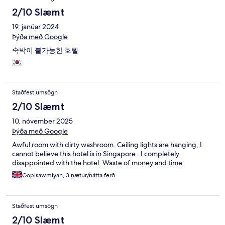
2/10 Slæmt
19. janúar 2024
Þýða með Google
숙박이 불가능한 호텔
Staðfest umsögn
2/10 Slæmt
10. nóvember 2025
Þýða með Google
Awful room with dirty washroom. Ceiling lights are hanging, I
cannot believe this hotel is in Singapore . I completely
disappointed with the hotel. Waste of money and time
Gopisawmiyan, 3 nætur/nátta ferð
Staðfest umsögn
2/10 Slæmt