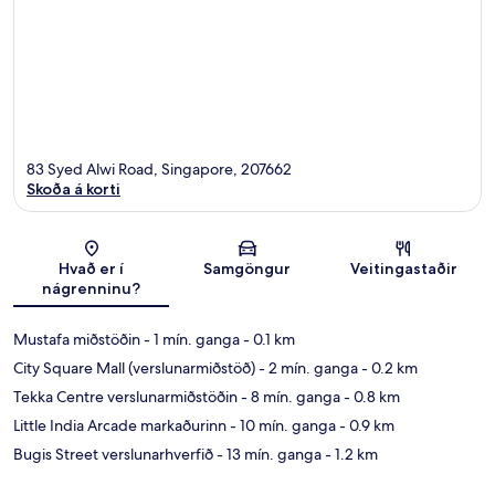
83 Syed Alwi Road, Singapore, 207662
Skoða á korti
Kort
Hvað er í
Samgöngur
Veitingastaðir
nágrenninu?
Mustafa miðstöðin
- 1 mín. ganga
- 0.1 km
City Square Mall (verslunarmiðstöð)
- 2 mín. ganga
- 0.2 km
Tekka Centre verslunarmiðstöðin
- 8 mín. ganga
- 0.8 km
Little India Arcade markaðurinn
- 10 mín. ganga
- 0.9 km
Bugis Street verslunarhverfið
- 13 mín. ganga
- 1.2 km