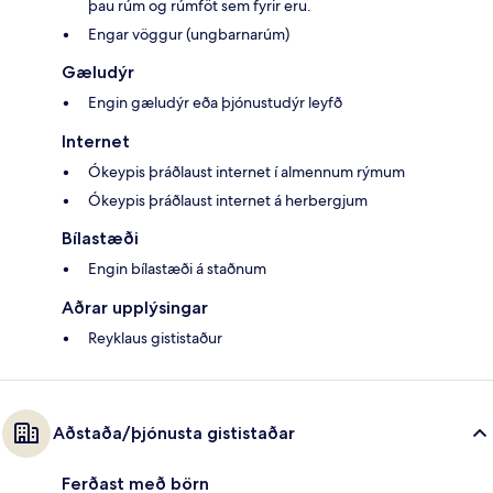
þau rúm og rúmföt sem fyrir eru.
Engar vöggur (ungbarnarúm)
Gæludýr
Engin gæludýr eða þjónustudýr leyfð
Internet
Ókeypis þráðlaust internet í almennum rýmum
Ókeypis þráðlaust internet á herbergjum
Bílastæði
Engin bílastæði á staðnum
Aðrar upplýsingar
Reyklaus gististaður
Aðstaða/þjónusta gististaðar
Ferðast með börn