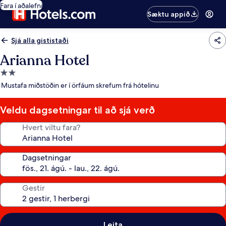
Fara í aðalefni
Sæktu appið
Sjá alla gististaði
Arianna Hotel
2.0
stjörnu
Mustafa miðstöðin er í örfáum skrefum frá hótelinu
gististaður
Veldu dagsetningar til að sjá verð
Hvert viltu fara?
Dagsetningar
Gestir
Leita