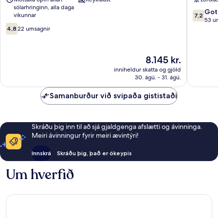
Indland
India
sólarhringinn, alla daga
Rochor
7.2
Got
vikunnar
7,2
af
53 u
4.8af
10,
4,8
22 umsagnir
10,
Gott,
22
53
umsagnir
umsagni
Verðið
8.145 kr.
er
inniheldur skatta og gjöld
8.145 kr.
30. ágú. - 31. ágú.
Samanburður við svipaða gististaði
Skráðu þig inn til að sjá gjaldgenga afslætti og ávinninga.
Meiri ávinningur fyrir meiri ævintýri!
Innskrá
Skráðu þig, það er ókeypis
Um hverfið