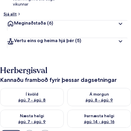
vikunnar
Sjá allt
Meginaðstaða
(6)
Vertu eins og heima hjá þér
(5)
Herbergisval
Kannaðu framboð fyrir þessar dagsetningar
Athuga framboð í kvöld ágú. 7 - ágú. 8
Athuga framboð á morgun ágú.
Í kvöld
Á morgun
ágú. 7 - ágú. 8
ágú. 8 - ágú. 9
Athuga framboð næstu helgi ágú. 7 - ágú. 9
Athuga framboð þarnæstu helgi
Næsta helgi
Þarnæsta helgi
ágú. 7 - ágú. 9
ágú. 14 - ágú. 16