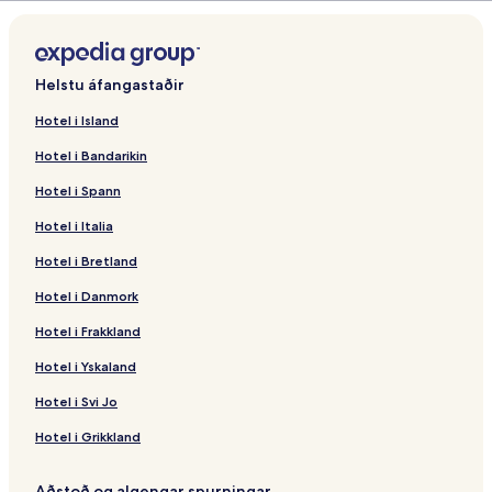
Helstu áfangastaðir
Hotel i Island
Hotel i Bandarikin
Hotel i Spann
Hotel i Italia
Hotel i Bretland
Hotel i Danmork
Hotel i Frakkland
Hotel i Yskaland
Hotel i Svi Jo
Hotel i Grikkland
Aðstoð og algengar spurningar