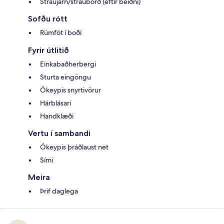
Straujárn/strauborð (eftir beiðni)
Sofðu rótt
Rúmföt í boði
Fyrir útlitið
Einkabaðherbergi
Sturta eingöngu
Ókeypis snyrtivörur
Hárblásari
Handklæði
Vertu í sambandi
Ókeypis þráðlaust net
Sími
Meira
Þrif daglega