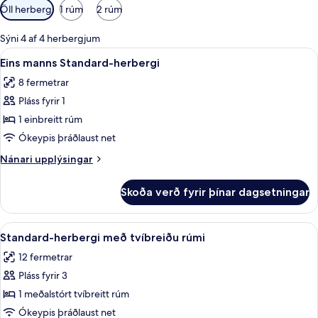
Síur
Öll herbergi
1 rúm
2 rúm
í
boði
Sýni 4 af 4 herbergjum
fyrir
Skoða
Eins manns Standard-herbergi | Strau
4
Eins manns Standard-herbergi
herbergi
allar
8 fermetrar
myndir
Pláss fyrir 1
fyrir
Eins
1 einbreitt rúm
manns
Ókeypis þráðlaust net
Standard-
Nánari
Nánari upplýsingar
herbergi
upplýsingar
fyrir
Skoða verð fyrir þínar dagsetningar
Eins
manns
Standard-
Skoða
Standard-herbergi með tvíbreiðu rúmi
5
herbergi
Standard-herbergi með tvíbreiðu rúmi
allar
12 fermetrar
myndir
Pláss fyrir 3
fyrir
Standard-
1 meðalstórt tvíbreitt rúm
herbergi
Ókeypis þráðlaust net