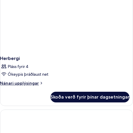
Herbergi
Pláss fyrir 4
Ókeypis þráðlaust net
Nánari
Nánari upplýsingar
upplýsingar
fyrir
Skoða verð fyrir þínar dagsetningar
Herbergi