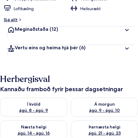
Loftkæling
Heilsurækt
Sjá allt
Meginaðstaða
(12)
Vertu eins og heima hjá þér
(6)
Herbergisval
Kannaðu framboð fyrir þessar dagsetningar
Athuga framboð í kvöld ágú. 8 - ágú. 9
Athuga framboð á morgun ágú.
Í kvöld
Á morgun
ágú. 8 - ágú. 9
ágú. 9 - ágú. 10
Athuga framboð næstu helgi ágú. 14 - ágú. 16
Athuga framboð þarnæstu helg
Næsta helgi
Þarnæsta helgi
ágú. 14 - ágú. 16
ágú. 21 - ágú. 23