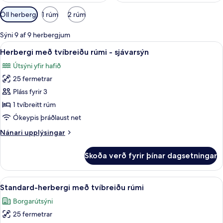
Síur
Öll herbergi
1 rúm
2 rúm
í
boði
Sýni 9 af 9 herbergjum
fyrir
Skoða
Míníbar, öryggishólf í herbergi, skrifb
5
Herbergi með tvíbreiðu rúmi - sjávarsýn
herbergi
allar
Útsýni yfir hafið
myndir
25 fermetrar
fyrir
Herbergi
Pláss fyrir 3
með
1 tvíbreitt rúm
tvíbreiðu
Ókeypis þráðlaust net
rúmi
Nánari
Nánari upplýsingar
-
upplýsingar
sjávarsýn
fyrir
Skoða verð fyrir þínar dagsetningar
Herbergi
með
tvíbreiðu
Skoða
Míníbar, öryggishólf í herbergi, skrifb
6
rúmi
Standard-herbergi með tvíbreiðu rúmi
allar
-
Borgarútsýni
sjávarsýn
myndir
25 fermetrar
fyrir