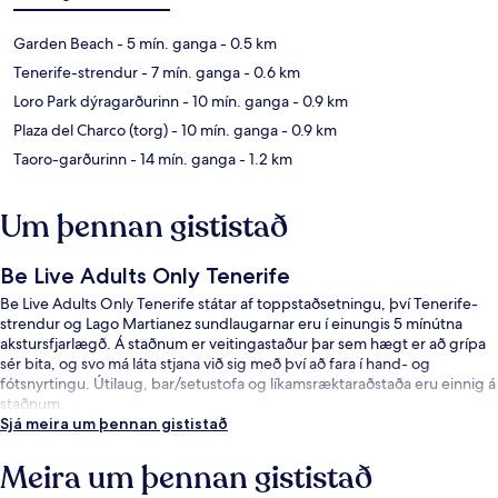
Garden Beach
- 5 mín. ganga
- 0.5 km
Tenerife-strendur
- 7 mín. ganga
- 0.6 km
Loro Park dýragarðurinn
- 10 mín. ganga
- 0.9 km
Plaza del Charco (torg)
- 10 mín. ganga
- 0.9 km
Taoro-garðurinn
- 14 mín. ganga
- 1.2 km
Um þennan gististað
Be Live Adults Only Tenerife
Be Live Adults Only Tenerife státar af toppstaðsetningu, því Tenerife-
strendur og Lago Martianez sundlaugarnar eru í einungis 5 mínútna
akstursfjarlægð. Á staðnum er veitingastaður þar sem hægt er að grípa
sér bita, og svo má láta stjana við sig með því að fara í hand- og
fótsnyrtingu. Útilaug, bar/setustofa og líkamsræktaraðstaða eru einnig á
staðnum.
Sjá meira um þennan gististað
Meira um þennan gististað