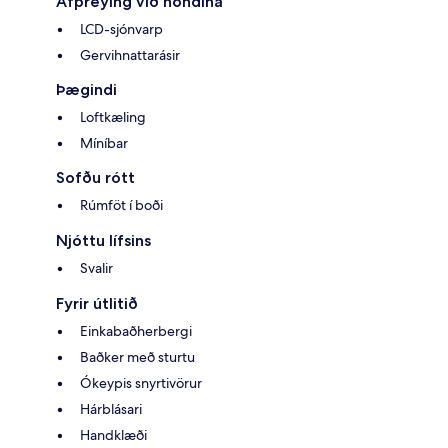
Afþreying við höndina
LCD-sjónvarp
Gervihnattarásir
Þægindi
Loftkæling
Míníbar
Sofðu rótt
Rúmföt í boði
Njóttu lífsins
Svalir
Fyrir útlitið
Einkabaðherbergi
Baðker með sturtu
Ókeypis snyrtivörur
Hárblásari
Handklæði