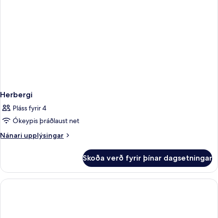
Herbergi
Pláss fyrir 4
Ókeypis þráðlaust net
Nánari
Nánari upplýsingar
upplýsingar
fyrir
Skoða verð fyrir þínar dagsetningar
Herbergi