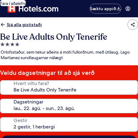
Fara í aðalefni
Sæktu appið
Sjá alla gististaði
Be Live Adults Only Tenerife
4.0
stjörnu
Orlofsstaður, sem tekur aðeins á móti fullorðnum, með útilaug, Lago
gististaður
Martianez sundlaugarnar nálægt
Veldu dagsetningar til að sjá verð
Hvert viltu fara?
Dagsetningar
Gestir