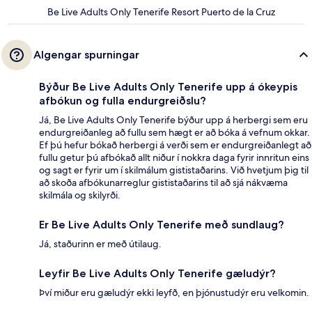
Be Live Adults Only Tenerife Resort Puerto de la Cruz
Algengar spurningar
Býður Be Live Adults Only Tenerife upp á ókeypis
afbókun og fulla endurgreiðslu?
Já, Be Live Adults Only Tenerife býður upp á herbergi sem eru
endurgreiðanleg að fullu sem hægt er að bóka á vefnum okkar.
Ef þú hefur bókað herbergi á verði sem er endurgreiðanlegt að
fullu getur þú afbókað allt niður í nokkra daga fyrir innritun eins
og sagt er fyrir um í skilmálum gististaðarins. Við hvetjum þig til
að skoða afbókunarreglur gististaðarins til að sjá nákvæma
skilmála og skilyrði.
Er Be Live Adults Only Tenerife með sundlaug?
Já, staðurinn er með útilaug.
Leyfir Be Live Adults Only Tenerife gæludýr?
Því miður eru gæludýr ekki leyfð, en þjónustudýr eru velkomin.