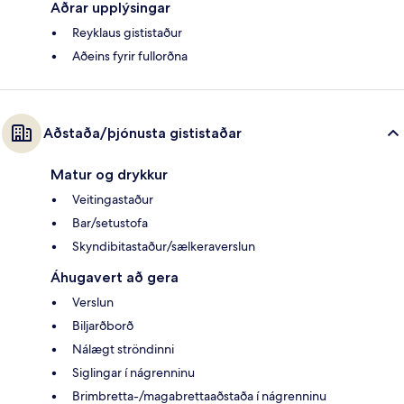
Aðrar upplýsingar
Reyklaus gististaður
Aðeins fyrir fullorðna
Aðstaða/þjónusta gististaðar
Matur og drykkur
Veitingastaður
Bar/setustofa
Skyndibitastaður/sælkeraverslun
Áhugavert að gera
Verslun
Biljarðborð
Nálægt ströndinni
Siglingar í nágrenninu
Brimbretta-/magabrettaaðstaða í nágrenninu