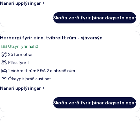
Nánari
Nánari upplýsingar
(Sea
upplýsingar
View)
fyrir
Skoða verð fyrir þínar dagsetningar
Adults
Club
Single
Skoða
Míníbar, öryggishólf í herbergi, skrifb
5
Use
Herbergi fyrir einn, tvíbreitt rúm - sjávarsýn
allar
(Sea
Útsýni yfir hafið
View)
myndir
25 fermetrar
fyrir
Herbergi
Pláss fyrir 1
fyrir
1 einbreitt rúm EÐA 2 einbreið rúm
einn,
Ókeypis þráðlaust net
tvíbreitt
Nánari
Nánari upplýsingar
rúm
upplýsingar
-
fyrir
Skoða verð fyrir þínar dagsetningar
Herbergi
sjávarsýn
fyrir
einn,
tvíbreitt
rúm
-
sjávarsýn