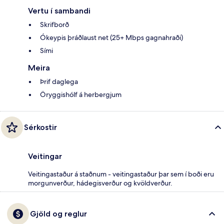
Vertu í sambandi
Skrifborð
Ókeypis þráðlaust net (25+ Mbps gagnahraði)
Sími
Meira
Þrif daglega
Öryggishólf á herbergjum
Sérkostir
Veitingar
Veitingastaður á staðnum - veitingastaður þar sem í boði eru
morgunverður, hádegisverður og kvöldverður.
Gjöld og reglur