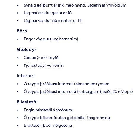
Sýna gæti þurft skilríki með mynd, útgefin af yfirvöldum
Lágmarksaldur gesta er 16
Lágmarksaldur við innritun er 18
Börn
Engar vöggur (ungbarnarúm)
Gæludýr
Gæludýr ekki leyfð
Þjónustudýr velkomin
Internet
Ókeypis þráðlaust internet í almennum rýmum
Ókeypis þráðlaust internet á herbergjum (hraði: 25+ Mbps)
Bílastæði
Engin bílastæði á staðnum
Ókeypis bílastæði utan gististaðar í nágrenninu
Bílastæði í boði við götuna