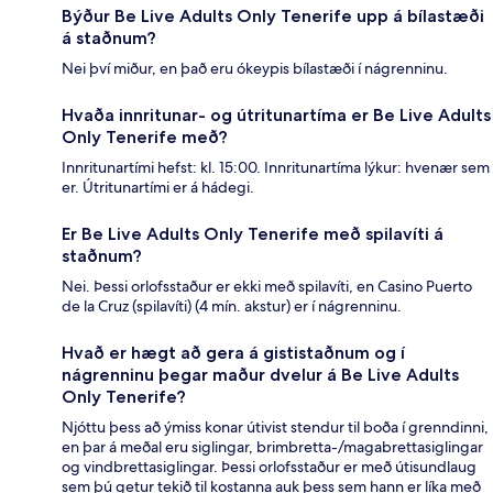
Býður Be Live Adults Only Tenerife upp á bílastæði
á staðnum?
Nei því miður, en það eru ókeypis bílastæði í nágrenninu.
Hvaða innritunar- og útritunartíma er Be Live Adults
Only Tenerife með?
Innritunartími hefst: kl. 15:00. Innritunartíma lýkur: hvenær sem
er. Útritunartími er á hádegi.
Er Be Live Adults Only Tenerife með spilavíti á
staðnum?
Nei. Þessi orlofsstaður er ekki með spilavíti, en Casino Puerto
de la Cruz (spilavíti) (4 mín. akstur) er í nágrenninu.
Hvað er hægt að gera á gististaðnum og í
nágrenninu þegar maður dvelur á Be Live Adults
Only Tenerife?
Njóttu þess að ýmiss konar útivist stendur til boða í grenndinni,
en þar á meðal eru siglingar, brimbretta-/magabrettasiglingar
og vindbrettasiglingar. Þessi orlofsstaður er með útisundlaug
sem þú getur tekið til kostanna auk þess sem hann er líka með