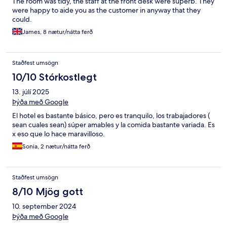
The room was tidy, the staff at the front desk were superb. They
were happy to aide you as the customer in anyway that they
could.
James, 8 nætur/nátta ferð
Staðfest umsögn
10/10 Stórkostlegt
13. júlí 2025
Þýða með Google
El hotel es bastante básico, pero es tranquilo, los trabajadores (
sean cuales sean) súper amables y la comida bastante variada. Es
x eso que lo hace maravilloso.
Sonia, 2 nætur/nátta ferð
Staðfest umsögn
8/10 Mjög gott
10. september 2024
Þýða með Google