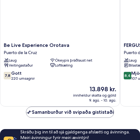
Be
FERGUS
Be Live Experience Orotava
FERGUS
Live
Puerto
Puerto de la Cruz
Puerto d
Experience
de
Laug
Ókeypis þráðlaust net
Laug
Orotava
la
Veitingastaður
Loftkæling
Bílastæ
Puerto
Cruz
de
Puerto
7.8
8.4
Gott
Mjö
7,8
8,4
la
de
af
af
220 umsagnir
107 
Cruz
la
10,
10,
Verðið
13.898 kr.
Cruz
Gott,
Mjög
er
220
gott,
inniheldur skatta og gjöld
13.898 kr.
9. ágú. - 10. ágú.
umsagnir
107
umsagni
Samanburður við svipaða gististaði
Skráðu þig inn til að sjá gjaldgenga afslætti og ávinninga.
Meiri ávinningur fyrir meiri ævintýri!