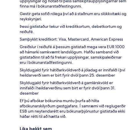
upplýsingar og notað til þess samskiptaupplýsingarnar sem
finna má í bókunarstaðfestingunni.
Gestir geta sofið rólega því að á staðnum eru slökkvitæki og
reykskynjari.
Þessi gististaður tekur við kreditkortum, debetkortum og
reiðufé.
Samþykkt kreditkort: Visa, Mastercard, American Express
Greiðslur í reiðufé á þessum gististað mega vera EUR 1000
að hámarki samkvæmt landslögum. Hafðu samband við
gististaðinn til að fá frekari upplýsingar, samskipaleiðirnar
eru í bókunarstaðfestingunni.
Skyldugjald fyrir hátíðarkvöldverð á jóladag er innifalið í því
heildarverði sem er birt fyrir dvöl þann 25. desember
Skyldugjald fyrir hátíðarkvöldverð á gamlárskvöld er
innifalið í heildarverðinu sem birt er fyrir dvöl þann 31.
desember
Ef þú afbókar bókunina muntu þurfa að hlíta
afbókunarskilyrðum gestgjafans. Í samræmi við reglugerðir
ESB um neytendarétt eru bókunarþjónustur gististaða ekki
háðar rétti til að hætta við.
Líka þekkt sem