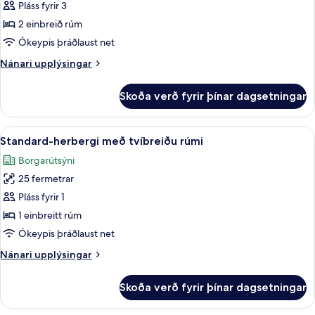
Standard-
Pláss fyrir 3
herbergi
2 einbreið rúm
með
Ókeypis þráðlaust net
tvíbreiðu
Nánari
Nánari upplýsingar
rúmi
upplýsingar
fyrir
Skoða verð fyrir þínar dagsetningar
Standard-
herbergi
með
Skoða
Míníbar, öryggishólf í herbergi, skrifb
6
tvíbreiðu
Standard-herbergi með tvíbreiðu rúmi
allar
rúmi
Borgarútsýni
myndir
25 fermetrar
fyrir
Standard-
Pláss fyrir 1
herbergi
1 einbreitt rúm
með
Ókeypis þráðlaust net
tvíbreiðu
Nánari
Nánari upplýsingar
rúmi
upplýsingar
fyrir
Skoða verð fyrir þínar dagsetningar
Standard-
herbergi