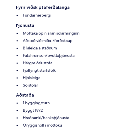
Fyrir viðskiptaferðalanga
Fundarherbergi
Þjónusta
Móttaka opin allan sólarhringinn
Aðstoð við miða-/ferðakaup
Bílaleiga á staðnum
Fatahreinsun/þvottaþjónusta
Hárgreiðslustofa
Fjöltyngt starfsfólk
Hjólaleiga
Sólstólar
Aðstaða
1 bygging/turn
Byggt 1972
Hraðbanki/bankaþjónusta
Öryggishólf í móttöku