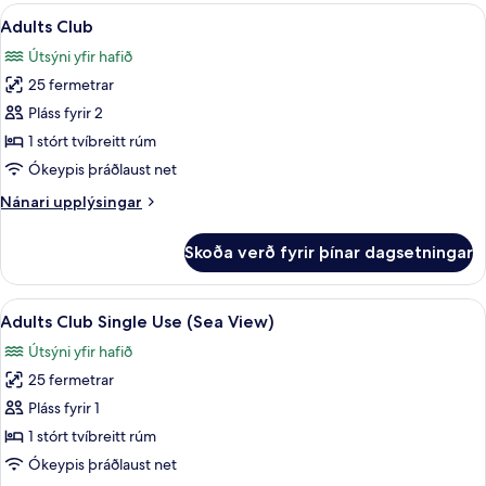
með
Skoða
Míníbar, öryggishólf í herbergi, skrifb
7
tvíbreiðu
Adults Club
allar
rúmi
Útsýni yfir hafið
myndir
25 fermetrar
fyrir
Adults
Pláss fyrir 2
Club
1 stórt tvíbreitt rúm
Ókeypis þráðlaust net
Nánari
Nánari upplýsingar
upplýsingar
fyrir
Skoða verð fyrir þínar dagsetningar
Adults
Club
Skoða
Míníbar, öryggishólf í herbergi, skrifb
7
Adults Club Single Use (Sea View)
allar
Útsýni yfir hafið
myndir
25 fermetrar
fyrir
Adults
Pláss fyrir 1
Club
1 stórt tvíbreitt rúm
Single
Ókeypis þráðlaust net
Use