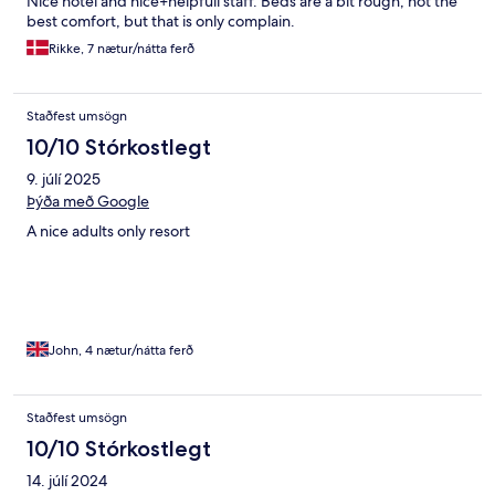
Nice hotel and nice+helpfull staff. Beds are a bit rough, not the
best comfort, but that is only complain.
Rikke, 7 nætur/nátta ferð
Staðfest umsögn
10/10 Stórkostlegt
9. júlí 2025
Þýða með Google
A nice adults only resort
John, 4 nætur/nátta ferð
Staðfest umsögn
10/10 Stórkostlegt
14. júlí 2024