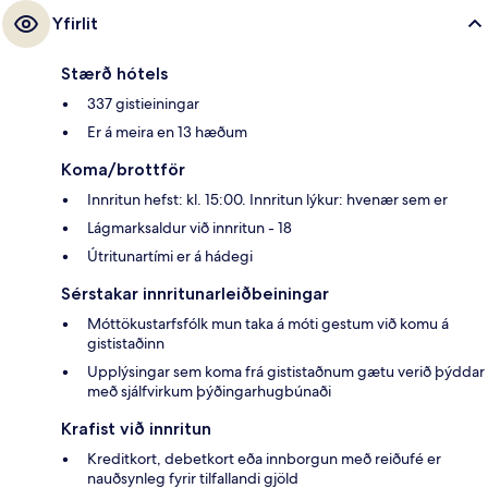
Yfirlit
Stærð hótels
337 gistieiningar
Er á meira en 13 hæðum
Koma/brottför
Innritun hefst: kl. 15:00. Innritun lýkur: hvenær sem er
Lágmarksaldur við innritun - 18
Útritunartími er á hádegi
Sérstakar innritunarleiðbeiningar
Móttökustarfsfólk mun taka á móti gestum við komu á
gististaðinn
Upplýsingar sem koma frá gististaðnum gætu verið þýddar
með sjálfvirkum þýðingarhugbúnaði
Krafist við innritun
Kreditkort, debetkort eða innborgun með reiðufé er
nauðsynleg fyrir tilfallandi gjöld