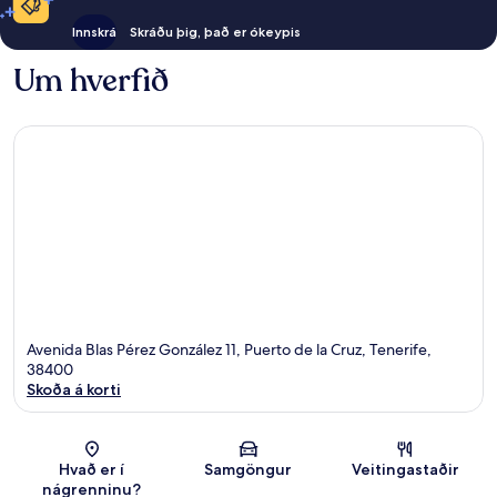
Innskrá
Skráðu þig, það er ókeypis
Um hverfið
Avenida Blas Pérez González 11, Puerto de la Cruz, Tenerife,
38400
Skoða á korti
Kort
Hvað er í
Samgöngur
Veitingastaðir
nágrenninu?