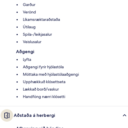
Garður
Verönd
Líkamsræktaraðstaða
Útilaug
Spila-/leikjasalur
Veislusalur
Aðgengi
Lyfta
Aðgengi fyrir hjólastóla
Móttaka með hjólastólaaðgengi
Upphækkuð klósettseta
Lækkað borð/vaskur
Handföng nærri klósetti
Aðstaða á herbergi