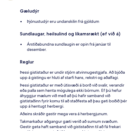
Gæludýr
Þjónustudýr eru undanskilin frá gjöldum
Sundlaugar, heilsulind og líkamsrækt (ef við á)
Árstíðabundna sundlaugin er opin frá janúar til
desember.
Reglur
Þessi gististaður er undir stjórn atvinnugestgjafa. Að bjóða
upp á gistingu er hluti af starfi hans, rekstri og aðalfagi.
Þessi gististaður er með útisvæði á borð við svalir, verandir
eða palla sem henta mögulega ekki börnum. Ef þú hefur
áhyggjur mælum við með að þú hafir samband við
gististaðinn fyrir komu til að staðfesta að þau geti boðið þér
upp á hentugt herbergi.
Aðeins skráðir gestir mega vera á herbergjunum.
Takmarkaður aðgangur gæti verið að sumum svæðum.
Gestir geta haft samband við gististaðinn til að fá frekari