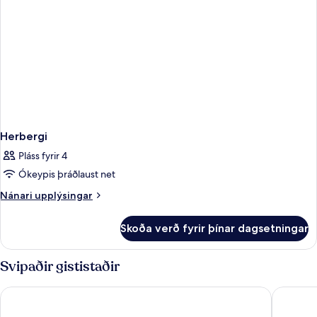
Herbergi
Pláss fyrir 4
Ókeypis þráðlaust net
Nánari
Nánari upplýsingar
upplýsingar
fyrir
Skoða verð fyrir þínar dagsetningar
Herbergi
Svipaðir gististaðir
Be Live Experience Orotava
FERGUS P