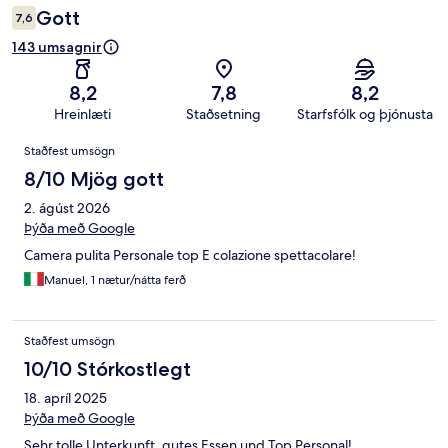
Gott
7,6
143 umsagnir
8,2
7,8
8,2
Hreinlæti
Staðsetning
Starfsfólk og þjónusta
Umsagnir
Staðfest umsögn
8/10 Mjög gott
2. ágúst 2026
Þýða með Google
Camera pulita Personale top E colazione spettacolare!
Manuel, 1 nætur/nátta ferð
Staðfest umsögn
10/10 Stórkostlegt
18. apríl 2025
Þýða með Google
Sehr tolle Unterkunft, gutes Essen und Top Personal!