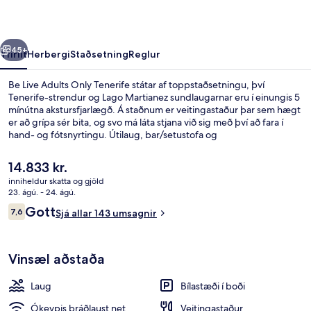
Tenerife
rra
Næsta
45+
Yfirlit
Herbergi
Staðsetning
Reglur
Be Live Adults Only Tenerife státar af toppstaðsetningu, því
Tenerife-strendur og Lago Martianez sundlaugarnar eru í einungis 5
mínútna akstursfjarlægð. Á staðnum er veitingastaður þar sem hægt
er að grípa sér bita, og svo má láta stjana við sig með því að fara í
hand- og fótsnyrtingu. Útilaug, bar/setustofa og
líkamsræktaraðstaða eru einnig á staðnum.
Núverandi
14.833 kr.
verð
inniheldur skatta og gjöld
er
23. ágú. - 24. ágú.
Útilaug, sólstólar
14.833 kr.
Umsagnir
Gott
7,6
Sjá allar 143 umsagnir
7,6 af 10
Vinsæl aðstaða
Laug
Bílastæði í boði
Ókeypis þráðlaust net
Veitingastaður