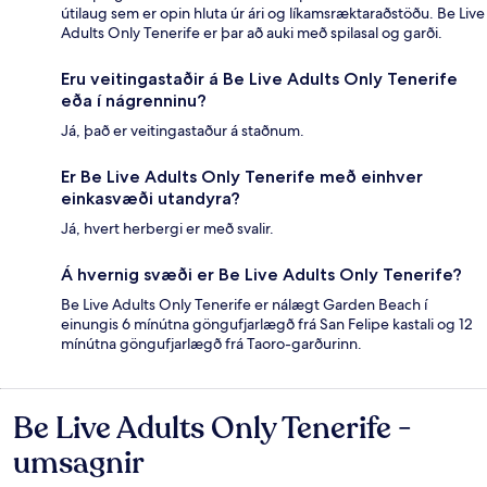
útilaug sem er opin hluta úr ári og líkamsræktaraðstöðu. Be Live
Adults Only Tenerife er þar að auki með spilasal og garði.
Eru veitingastaðir á Be Live Adults Only Tenerife
eða í nágrenninu?
Já, það er veitingastaður á staðnum.
Er Be Live Adults Only Tenerife með einhver
einkasvæði utandyra?
Já, hvert herbergi er með svalir.
Á hvernig svæði er Be Live Adults Only Tenerife?
Be Live Adults Only Tenerife er nálægt Garden Beach í
einungis 6 mínútna göngufjarlægð frá San Felipe kastali og 12
mínútna göngufjarlægð frá Taoro-garðurinn.
Be Live Adults Only Tenerife -
Umsagnir
umsagnir