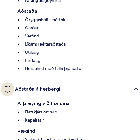
Farangursgeymsla
Aðstaða
Öryggishólf í móttöku
Garður
Verönd
Líkamsræktaraðstaða
Útilaug
Innilaug
Heilsulind með fullri þjónustu
Aðstaða á herbergi
Afþreying við höndina
Flatskjársjónvarp
Kapalrásir
Þægindi
Sjálfvirk hitastýring og kynding