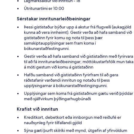
Lágmarksaldur við innritun - 18
Útritunartími er 10:00
Sérstakar innritunarleiðbeiningar
Þessi gististaður býður upp á akstur frá flugvelli (aukagjöld
kunna að vera innheimt). Gestir verða að hafa samband við
gististaðinn fyrir komu og nota til þess þær
samskiptaupplýsingar sem fram koma í
bókunarstaðfestingunni.
Gestir verða að hafa samband við gististaðinn með fyrirvara
til að fá innritunarleiðbeiningar; móttökustarfsfólk mun taka
á móti gestum við komu á gististaðinn
Hafðu samband við gististaðinn fyrirfram til að gera
ráðstafanir varðandi innritun og notaðu til þess
upplýsingarnar á bókunarstaðfestingingunni.
Upplýsingar sem koma frá gististaðnum gætu verið þýddar
með sjálfvirkum þýðingarhugbúnaði
Krafist við innritun
Kreditkort, debetkort eða innborgun með reiðufé er
nauðsynleg fyrir tilfallandi gjöld
Sýna gæti þurft skilríki með mynd, útgefin af yfirvöldum