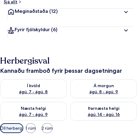
Sjá allt
Meginaðstaða
(12)
Fyrir fjölskyldur
(6)
Herbergisval
Kannaðu framboð fyrir þessar dagsetningar
Athuga framboð í kvöld ágú. 7 - ágú. 8
Athuga framboð á morgun ágú.
Í kvöld
Á morgun
ágú. 7 - ágú. 8
ágú. 8 - ágú. 9
Athuga framboð næstu helgi ágú. 7 - ágú. 9
Athuga framboð þarnæstu helgi
Næsta helgi
Þarnæsta helgi
ágú. 7 - ágú. 9
ágú. 14 - ágú. 16
Síur
Öll herbergi
1 rúm
2 rúm
í