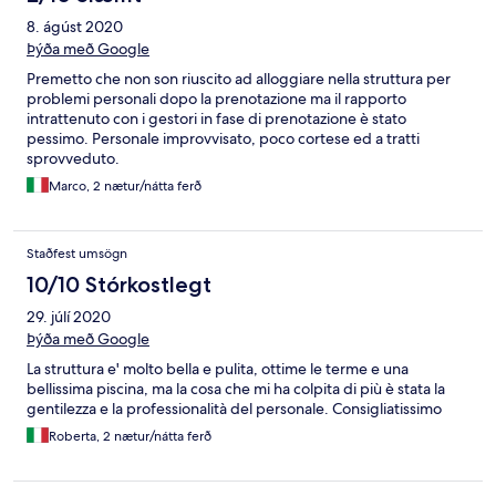
8. ágúst 2020
Þýða með Google
Premetto che non son riuscito ad alloggiare nella struttura per
problemi personali dopo la prenotazione ma il rapporto
intrattenuto con i gestori in fase di prenotazione è stato
pessimo. Personale improvvisato, poco cortese ed a tratti
sprovveduto.
Marco, 2 nætur/nátta ferð
Staðfest umsögn
10/10 Stórkostlegt
29. júlí 2020
Þýða með Google
La struttura e' molto bella e pulita, ottime le terme e una
bellissima piscina, ma la cosa che mi ha colpita di più è stata la
gentilezza e la professionalità del personale. Consigliatissimo
Roberta, 2 nætur/nátta ferð