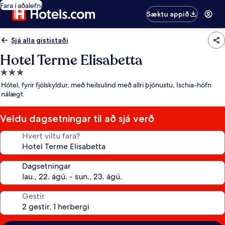
Fara í aðalefni
Sæktu appið
Sjá alla gististaði
Hotel Terme Elisabetta
3.0
stjörnu
Hótel, fyrir fjölskyldur, með heilsulind með allri þjónustu, Ischia-höfn
gististaður
nálægt
Veldu dagsetningar til að sjá verð
Hvert viltu fara?
Dagsetningar
Gestir