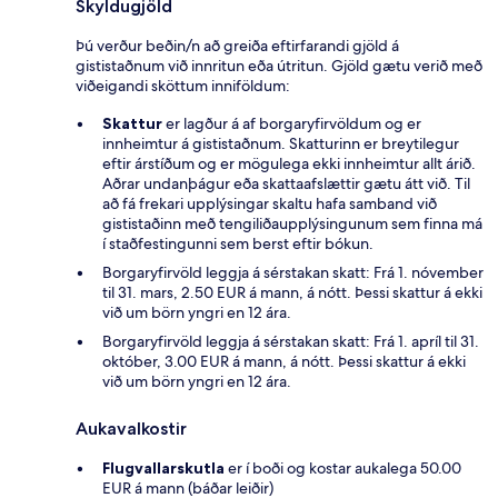
Skyldugjöld
Þú verður beðin/n að greiða eftirfarandi gjöld á
gististaðnum við innritun eða útritun. Gjöld gætu verið með
viðeigandi sköttum inniföldum:
Skattur
er lagður á af borgaryfirvöldum og er
innheimtur á gististaðnum. Skatturinn er breytilegur
eftir árstíðum og er mögulega ekki innheimtur allt árið.
Aðrar undanþágur eða skattaafslættir gætu átt við. Til
að fá frekari upplýsingar skaltu hafa samband við
gististaðinn með tengiliðaupplýsingunum sem finna má
í staðfestingunni sem berst eftir bókun.
Borgaryfirvöld leggja á sérstakan skatt: Frá 1. nóvember
til 31. mars, 2.50 EUR á mann, á nótt. Þessi skattur á ekki
við um börn yngri en 12 ára.
Borgaryfirvöld leggja á sérstakan skatt: Frá 1. apríl til 31.
október, 3.00 EUR á mann, á nótt. Þessi skattur á ekki
við um börn yngri en 12 ára.
Aukavalkostir
Flugvallarskutla
er í boði og kostar aukalega 50.00
EUR á mann (báðar leiðir)