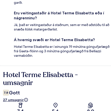
garði.
Eru veitingastaðir á Hotel Terme Elisabetta eða í
nágrenninu?
Já, það er veitingastaður á staðnum, sem er með aðstöðu til að
snæða ítölsk matargerðarlist.
Á hvernig svæði er Hotel Terme Elisabetta?
Hotel Terme Elisabetta er í einungis 19 mínútna göngufjarlægð
frá Gaeta-flóinn og 3 mínútna göngufjarlægð frá Belliazzi
varmaböðin.
Hotel Terme Elisabetta -
Umsagnir
umsagnir
Gott
7,8
27 umsagnir