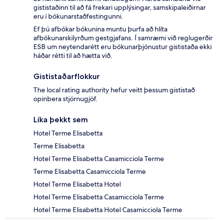
gististaðinn til að fá frekari upplýsingar, samskipaleiðirnar
eru í bókunarstaðfestingunni.
Ef þú afbókar bókunina muntu þurfa að hlíta
afbókunarskilyrðum gestgjafans. Í samræmi við reglugerðir
ESB um neytendarétt eru bókunarþjónustur gististaða ekki
háðar rétti til að hætta við.
Gististaðarflokkur
The local rating authority hefur veitt þessum gististað
opinbera stjörnugjöf.
Líka þekkt sem
Hotel Terme Elisabetta
Terme Elisabetta
Hotel Terme Elisabetta Casamicciola Terme
Terme Elisabetta Casamicciola Terme
Hotel Terme Elisabetta Hotel
Hotel Terme Elisabetta Casamicciola Terme
Hotel Terme Elisabetta Hotel Casamicciola Terme