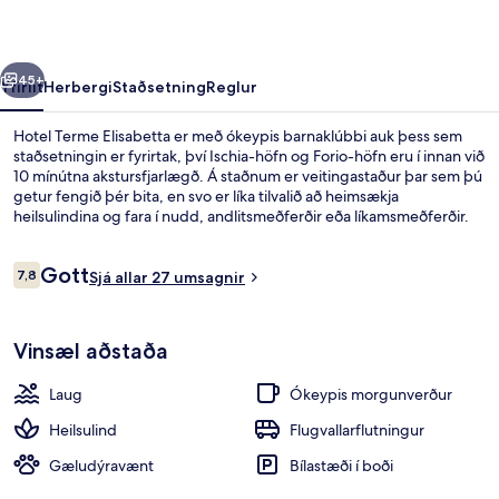
rra
Næsta
45+
Yfirlit
Herbergi
Staðsetning
Reglur
Hotel Terme Elisabetta er með ókeypis barnaklúbbi auk þess sem
staðsetningin er fyrirtak, því Ischia-höfn og Forio-höfn eru í innan við
10 mínútna akstursfjarlægð. Á staðnum er veitingastaður þar sem þú
getur fengið þér bita, en svo er líka tilvalið að heimsækja
heilsulindina og fara í nudd, andlitsmeðferðir eða líkamsmeðferðir.
Meðal annarra þæginda á svæðinu eru innilaug, útilaug og bar við
sundlaugarbakkann.
Umsagnir
Gott
7,8
Sjá allar 27 umsagnir
7,8 af 10
Innilaug, útilaug
Vinsæl aðstaða
Laug
Ókeypis morgunverður
Heilsulind
Flugvallarflutningur
Gæludýravænt
Bílastæði í boði