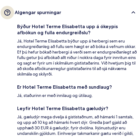
Algengar spurningar
Býður Hotel Terme Elisabetta upp á ókeypis
afbókun og fulla endurgreiðslu?
Já, Hotel Terme Elisabetta býður upp á herbergi sem eru
endurgreiðanleg að fullu sem hægt er að bóka á vefnum okkar.
Ef þú hefur bókað herbergi á verði sem er endurgreiðanlegt að
fullu getur þú afbókað allt niður í nokkra daga fyrir innritun eins
og sagt er fyrir um í skilmálum gististaðarins. Við hvetjum þig til
að skoða afbókunarreglur gististaðarins til að sjá nákvæma
skilmála og skilyrði.
Er Hotel Terme Elisabetta með sundlaug?
Já, staðurinn er með innilaug og útilaug.
Leyfir Hotel Terme Elisabetta gæludýr?
Já, gæludýr mega dvelja á gististaðnum, að hámarki 1 samtals,
og upp að 10 kg að hámarki hvert dýr. Greiða þarf gjald að
upphæð 30 EUR á gæludýr, fyrir dvölina. Þjónustudýr eru
undanskilin gjöldum. Einhverjar takmarkanir gætu verið í gildi,