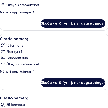
herbergi
Ókeypis þráðlaust net
fyrir
Nánari
Nánari upplýsingar
einn,
upplýsingar
tvíbreitt
fyrir
Skoða verð fyrir þínar dagsetningar
Superior-
rúm
herbergi
fyrir
Skoða
Rúmföt af bestu gerð, míníbar, öryggis
5
einn,
Classic-herbergi
allar
tvíbreitt
15 fermetrar
rúm
myndir
Pláss fyrir 1
fyrir
Classic-
1 einbreitt rúm
herbergi
Ókeypis þráðlaust net
Nánari
Nánari upplýsingar
upplýsingar
fyrir
Skoða verð fyrir þínar dagsetningar
Classic-
herbergi
Skoða
Rúmföt af bestu gerð, míníbar, öryggis
5
Classic-herbergi
allar
25 fermetrar
myndir