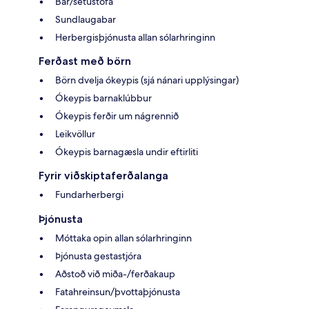
Bar/setustofa
Sundlaugabar
Herbergisþjónusta allan sólarhringinn
Ferðast með börn
Börn dvelja ókeypis (sjá nánari upplýsingar)
Ókeypis barnaklúbbur
Ókeypis ferðir um nágrennið
Leikvöllur
Ókeypis barnagæsla undir eftirliti
Fyrir viðskiptaferðalanga
Fundarherbergi
Þjónusta
Móttaka opin allan sólarhringinn
Þjónusta gestastjóra
Aðstoð við miða-/ferðakaup
Fatahreinsun/þvottaþjónusta