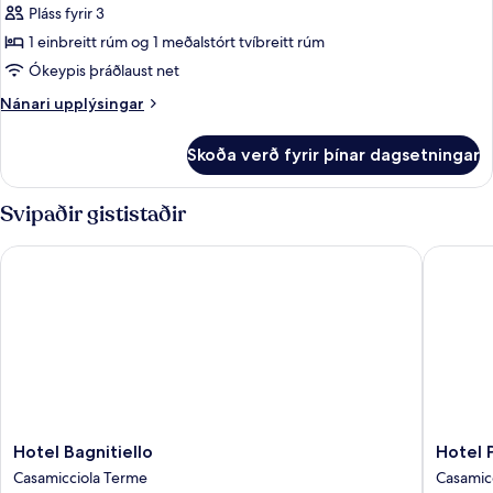
Pláss fyrir 3
fyrir
Classic-
1 einbreitt rúm og 1 meðalstórt tvíbreitt rúm
herbergi
Ókeypis þráðlaust net
Nánari
Nánari upplýsingar
upplýsingar
fyrir
Skoða verð fyrir þínar dagsetningar
Classic-
herbergi
Svipaðir gististaðir
Hotel Bagnitiello
Hotel Pa
Hotel
Hotel
Hotel Bagnitiello
Hotel 
Bagnitiello
Parco
Casamicciola Terme
Casamic
Casamicciola
Conte