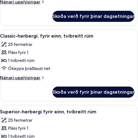
Nánari
Nánari upplýsingar
tvíbreiðu
upplýsingar
rúmi
fyrir
Skoða verð fyrir þínar dagsetningar
Classic-
herbergi
með
Skoða
Rúmföt af bestu gerð, míníbar, öryggis
5
tvíbreiðu
Classic-herbergi, fyrir einn, tvíbreitt rúm
allar
rúmi
25 fermetrar
myndir
Pláss fyrir 1
fyrir
Classic-
1 tvíbreitt rúm
herbergi,
Ókeypis þráðlaust net
fyrir
Nánari
Nánari upplýsingar
einn,
upplýsingar
tvíbreitt
fyrir
Skoða verð fyrir þínar dagsetningar
Classic-
rúm
herbergi,
fyrir
Skoða
Rúmföt af bestu gerð, míníbar, öryggis
5
einn,
Superior-herbergi fyrir einn, tvíbreitt rúm
allar
tvíbreitt
25 fermetrar
rúm
myndir
Pláss fyrir 1
fyrir
Superior-
1 tvíbreitt rúm