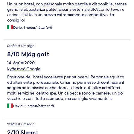
Un buon hotel, con personale molto gentile e disponibile, stanze
grandi e abbastanza pulite, piscina esterna e SPA confortevoli e
carine, il tutto in un prezzo estremamente competitivo. Lo
consiglio!
Dario, 1 nætur/nátta ferð
Staðfest umsögn
8/10 Mjög gott
14. ágúst 2020
Þýða með Google
Posizione dell’hotel eccellente per muoversi. Personale squisito
ed altamente professionale. Ci hanno permesso di continuare il
soggiorno in piscina anche dopo il check-out, oltre ad offrirci
molti servizi nel centro spa. Unica pecca sono le camere, un po’
vecchie e con il letto scomodo, ma consiglio vivamente la
struttura.
David, 3 nætur/nátta ferð
Staðfest umsögn
2/10 Slæmt