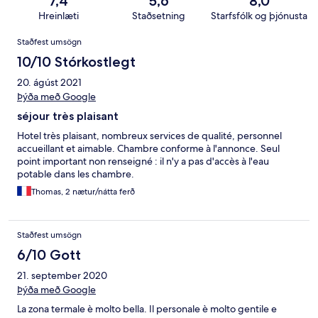
7,4
5,6
8,0
Hreinlæti
Staðsetning
Starfsfólk og þjónusta
Umsagnir
Staðfest umsögn
10/10 Stórkostlegt
20. ágúst 2021
Þýða með Google
séjour très plaisant
Hotel très plaisant, nombreux services de qualité, personnel
accueillant et aimable. Chambre conforme à l'annonce. Seul
point important non renseigné : il n'y a pas d'accès à l'eau
potable dans les chambre.
Thomas, 2 nætur/nátta ferð
Staðfest umsögn
6/10 Gott
21. september 2020
Þýða með Google
La zona termale è molto bella. Il personale è molto gentile e