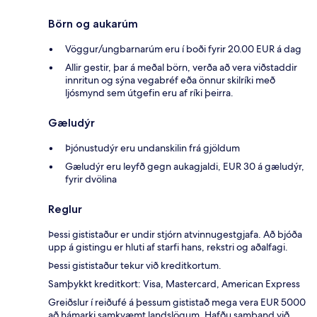
Börn og aukarúm
Vöggur/ungbarnarúm eru í boði fyrir 20.00 EUR á dag
Allir gestir, þar á meðal börn, verða að vera viðstaddir
innritun og sýna vegabréf eða önnur skilríki með
ljósmynd sem útgefin eru af ríki þeirra.
Gæludýr
Þjónustudýr eru undanskilin frá gjöldum
Gæludýr eru leyfð gegn aukagjaldi, EUR 30 á gæludýr,
fyrir dvölina
Reglur
Þessi gististaður er undir stjórn atvinnugestgjafa. Að bjóða
upp á gistingu er hluti af starfi hans, rekstri og aðalfagi.
Þessi gististaður tekur við kreditkortum.
Samþykkt kreditkort: Visa, Mastercard, American Express
Greiðslur í reiðufé á þessum gististað mega vera EUR 5000
að hámarki samkvæmt landslögum. Hafðu samband við