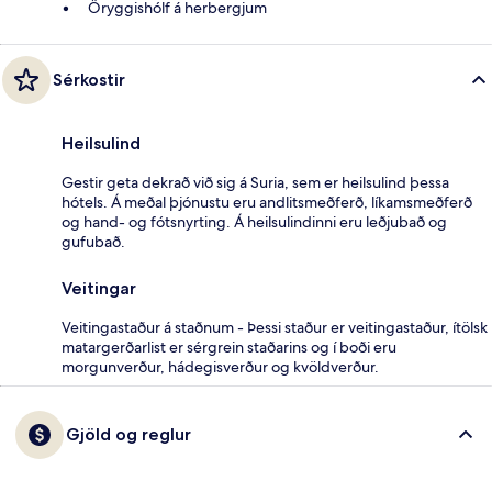
Öryggishólf á herbergjum
Sérkostir
Heilsulind
Gestir geta dekrað við sig á Suria, sem er heilsulind þessa
hótels. Á meðal þjónustu eru andlitsmeðferð, líkamsmeðferð
og hand- og fótsnyrting. Á heilsulindinni eru leðjubað og
gufubað.
Veitingar
Veitingastaður á staðnum - Þessi staður er veitingastaður, ítölsk
matargerðarlist er sérgrein staðarins og í boði eru
morgunverður, hádegisverður og kvöldverður.
Gjöld og reglur