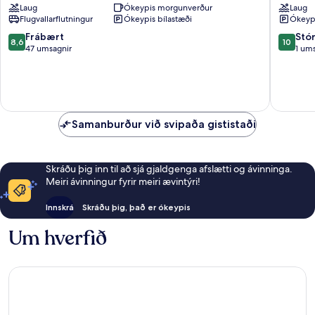
Laug
Ókeypis morgunverður
Laug
Terme
Casamicc
Flugvallarflutningur
Ókeypis bílastæði
Ókeypi
Terme
8.6
10.0
Frábært
Stó
8,6
10
af
af
47 umsagnir
1 um
10,
10,
Frábært,
Stórkost
47
1
umsagnir
umsögn
Samanburður við svipaða gististaði
Skráðu þig inn til að sjá gjaldgenga afslætti og ávinninga.
Meiri ávinningur fyrir meiri ævintýri!
Innskrá
Skráðu þig, það er ókeypis
Um hverfið