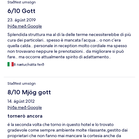
Staðfest umsögn
6/10 Gott
23. ágúst 2019
Þýða með Google
Splendida struttura ma al di la delle terme necessiterebbe di più
cura dei particolari.. spesso è mancata l’acqua .. o non c’era
quella calda.. personale in reception molto cordiale ma spesso
non trovavano neppure le prenotazioni.. da migliorare si può
fare.. ma occorre attualmente spirito di adattamento..
8 nætur/nátta ferð
Staðfest umsögn
8/10 Mjög gott
14. ágúst 2012
Þýða með Google
tornerò ancora
é la seconda volta che torno in questo hotel e lo trovato
gradevole come sempre.ambiente molte rilassante,gestito dai
proprietari che non fanno mai mancare la cortesia anche da