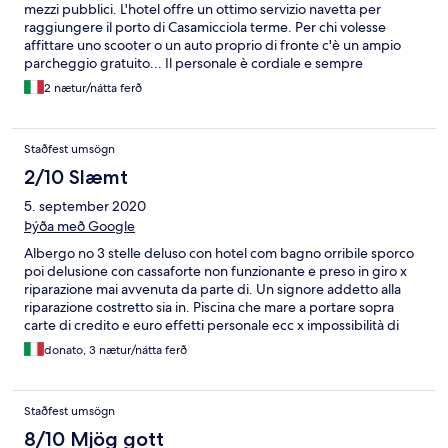
mezzi pubblici. L'hotel offre un ottimo servizio navetta per
raggiungere il porto di Casamicciola terme. Per chi volesse
affittare uno scooter o un auto proprio di fronte c'è un ampio
parcheggio gratuito... Il personale è cordiale e sempre
disponibile per qualsiasi informazione. Le camere si presentano
2 nætur/nátta ferð
ampie, quasi tutte dotate di balconcino o addirittura terrazzo
con la possibilità di stendere anche costume o e si necessita di
asciugamani, ad ogni piano c'è una terrazza solarium. Non
Staðfest umsögn
abbiamo avuto modo di pranzare o cenare, ma usufruendo del
servizio colazione possiamo dire che anche sull'aspetto
2/10 Slæmt
ristorazione funziona bene , con personale che serviva ai tavoli e
5. september 2020
preparando anche ottime crepes al momento... Ottimo anche il
percorso spa, che dopo una giornata al mare o in piscina dona
Þýða með Google
un po' di relax. Sicuramente io e il mio fidanzato ci ritorneremo e
Albergo no 3 stelle deluso con hotel com bagno orribile sporco
consigliamo a tutti di provare un pernotto in quest'hotel.
poi delusione con cassaforte non funzionante e preso in giro x
riparazione mai avvenuta da parte di. Un signore addetto alla
riparazione costretto sia in. Piscina che mare a portare sopra
carte di credito e euro effetti personale ecc x impossibilità di
lasciare in hotel personale menefreghista vacanza rovinata
donato, 3 nætur/nátta ferð
peccato aspettata dopo covi x rilassamento ma vacanza orribile
in futuro penso di cambiare motore di prenotazione hotel
deluso con hotel com. X essere cliente genius
Staðfest umsögn
8/10 Mjög gott