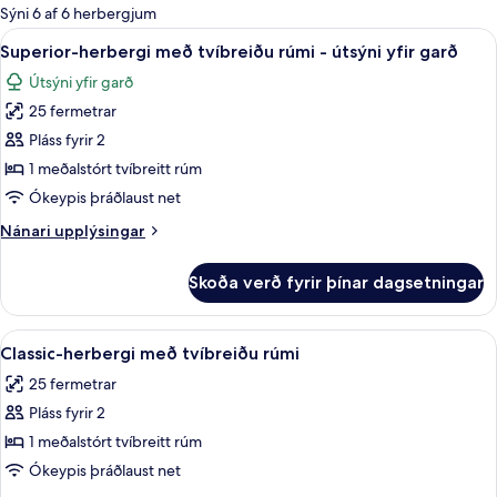
boði
Sýni 6 af 6 herbergjum
fyrir
Skoða
Rúmföt af bestu gerð, míníbar, öryggis
3
Superior-herbergi með tvíbreiðu rúmi - útsýni yfir garð
herbergi
allar
Útsýni yfir garð
myndir
25 fermetrar
fyrir
Superior-
Pláss fyrir 2
herbergi
1 meðalstórt tvíbreitt rúm
með
Ókeypis þráðlaust net
tvíbreiðu
Nánari
Nánari upplýsingar
rúmi
upplýsingar
-
fyrir
Skoða verð fyrir þínar dagsetningar
Superior-
útsýni
herbergi
yfir
með
Skoða
Rúmföt af bestu gerð, míníbar, öryggis
garð
5
tvíbreiðu
Classic-herbergi með tvíbreiðu rúmi
allar
rúmi
25 fermetrar
-
myndir
útsýni
Pláss fyrir 2
fyrir
yfir
Classic-
1 meðalstórt tvíbreitt rúm
garð
herbergi
Ókeypis þráðlaust net
með