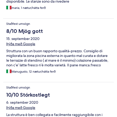
disponibile. Le stanze sono da rivedere
maria, 1 nætur/nátta ferð
Staðfest umsögn
8/10 Mjög gott
15. september 2020
Þýða með Google
Struttura con un buon rapporto qualità-prezzo. Consiglio di
migliorata la zona piscina esterna in quanto mal curata e dotare
le terrazze di stendino ( al mare è il minimo) colazione passabile,
non c’e’ latte fresco n’è molta varietà. Il pane manca.fresco
Manugusto, 12 nætur/nátta ferð
Staðfest umsögn
10/10 Stórkostlegt
6. september 2020
Þýða með Google
La struttura è ben collegata e facilmente raggiungibile con i