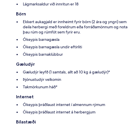
Lágmarksaldur við innritun er 18
Börn
Ekkert aukagjald er innheimt fyrir börn (2 ára og yngri) sem
deila herbergi með foreldrum eða forráðamönnum og nota
þau rúm og rúmföt sem fyrir eru.
Ókeypis barnagæsla
Ókeypis barnagæsla undir eftirliti
Ókeypis barnaklúbbur
Gæludýr
Gæludýr leyfð (1 samtals, allt að 10 kg á gæludýr)*
Þjónustudýr velkomin
Takmörkunum háð*
Internet
Ókeypis þráðlaust internet í almennum rýmum
Ókeypis þráðlaust internet á herbergjum
Bílastæði