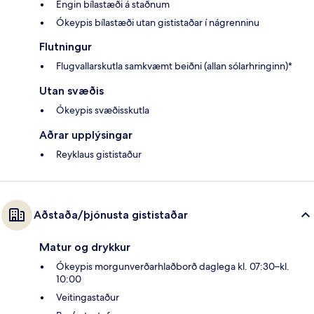
Engin bílastæði á staðnum
Ókeypis bílastæði utan gististaðar í nágrenninu
Flutningur
Flugvallarskutla samkvæmt beiðni (allan sólarhringinn)*
Utan svæðis
Ókeypis svæðisskutla
Aðrar upplýsingar
Reyklaus gististaður
Aðstaða/þjónusta gististaðar
Matur og drykkur
Ókeypis morgunverðarhlaðborð daglega kl. 07:30–kl.
10:00
Veitingastaður