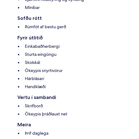
Míníbar
Sofðu rótt
Rúmföt af bestu gerð
Fyrir útlitið
Einkabaðherbergi
Sturta eingöngu
Skolskál
Ókeypis snyrtivörur
Hárblásari
Handklæði
Vertu í sambandi
Skrifborð
Ókeypis þráðlaust net
Meira
Þrif daglega