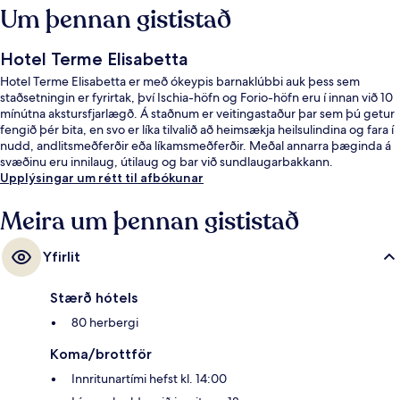
Um þennan gististað
Hotel Terme Elisabetta
Hotel Terme Elisabetta er með ókeypis barnaklúbbi auk þess sem
staðsetningin er fyrirtak, því Ischia-höfn og Forio-höfn eru í innan við 10
mínútna akstursfjarlægð. Á staðnum er veitingastaður þar sem þú getur
fengið þér bita, en svo er líka tilvalið að heimsækja heilsulindina og fara í
nudd, andlitsmeðferðir eða líkamsmeðferðir. Meðal annarra þæginda á
svæðinu eru innilaug, útilaug og bar við sundlaugarbakkann.
Upplýsingar um rétt til afbókunar
Meira um þennan gististað
Yfirlit
Stærð hótels
80 herbergi
Koma/brottför
Innritunartími hefst kl. 14:00