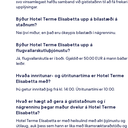
svo vinsamlegast hafðu samband við gististaðinn til að fá frekari
upplýsingar.
Býður Hotel Terme Elisabetta upp á bílastæði á
staðnum?
Nei því miður, en það eru ókeypis bílastæði í nágrenninu.
Býður Hotel Terme Elisabetta upp á
flugvallarskutluþjónustu?
Já, flugvallarskutla er í boði. Gjaldið er 50.00 EUR á mann báðar
leiðir.
Hvaða innritunar- og útritunartíma er Hotel Terme
Elisabetta með?
Þú getur innritað þig frá kl. 14:00. Útritunartími er 10:00.
Hvað er hægt að gera á gististaðnum og í
nágrenninu þegar maður dvelur á Hotel Terme
Elisabetta?
Hotel Terme Elisabetta er með heilsulind með allri þjónustu og
útilaug, auk þess sem hann er lika með líkamsræktaraðstöðu og