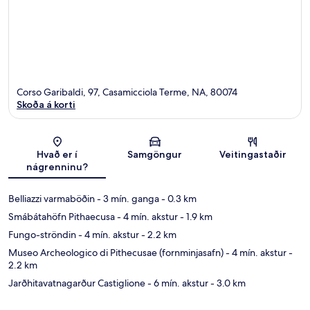
Corso Garibaldi, 97, Casamicciola Terme, NA, 80074
Skoða á korti
Kort
Hvað er í
Samgöngur
Veitingastaðir
nágrenninu?
Belliazzi varmaböðin
- 3 mín. ganga
- 0.3 km
Smábátahöfn Pithaecusa
- 4 mín. akstur
- 1.9 km
Fungo-ströndin
- 4 mín. akstur
- 2.2 km
Museo Archeologico di Pithecusae (fornminjasafn)
- 4 mín. akstur
-
2.2 km
Jarðhitavatnagarður Castiglione
- 6 mín. akstur
- 3.0 km