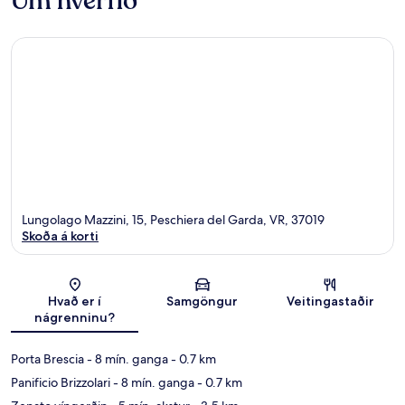
Um hverfið
Lungolago Mazzini, 15, Peschiera del Garda, VR, 37019
Skoða á korti
Kort
Hvað er í
Samgöngur
Veitingastaðir
nágrenninu?
Porta Brescia
- 8 mín. ganga
- 0.7 km
Panificio Brizzolari
- 8 mín. ganga
- 0.7 km