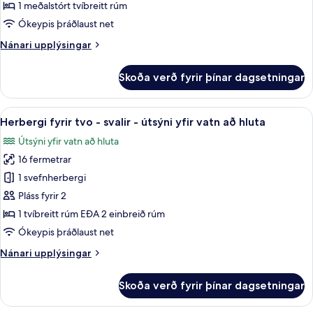
með
1 meðalstórt tvíbreitt rúm
tvíbreiðu
Ókeypis þráðlaust net
rúmi
Nánari
Nánari upplýsingar
-
upplýsingar
verönd
fyrir
Skoða verð fyrir þínar dagsetningar
Herbergi
-
með
útsýni
tvíbreiðu
Skoða
Herbergi fyrir tvo - svalir - útsýni yfi
yfir
5
rúmi
Herbergi fyrir tvo - svalir - útsýni yfir vatn að hluta
allar
vatn
-
Útsýni yfir vatn að hluta
verönd
myndir
-
16 fermetrar
fyrir
útsýni
Herbergi
1 svefnherbergi
yfir
fyrir
vatn
Pláss fyrir 2
tvo
1 tvíbreitt rúm EÐA 2 einbreið rúm
-
Ókeypis þráðlaust net
svalir
Nánari
Nánari upplýsingar
-
upplýsingar
útsýni
fyrir
Skoða verð fyrir þínar dagsetningar
yfir
Herbergi
fyrir
vatn