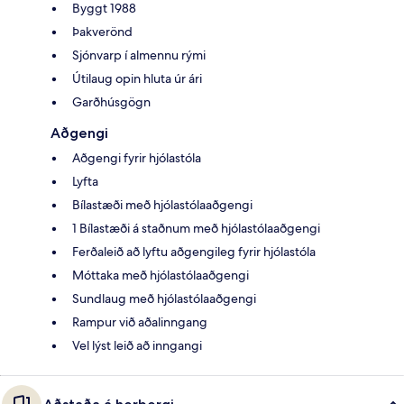
Byggt 1988
Þakverönd
Sjónvarp í almennu rými
Útilaug opin hluta úr ári
Garðhúsgögn
Aðgengi
Aðgengi fyrir hjólastóla
Lyfta
Bílastæði með hjólastólaaðgengi
1 Bílastæði á staðnum með hjólastólaaðgengi
Ferðaleið að lyftu aðgengileg fyrir hjólastóla
Móttaka með hjólastólaaðgengi
Sundlaug með hjólastólaaðgengi
Rampur við aðalinngang
Vel lýst leið að inngangi