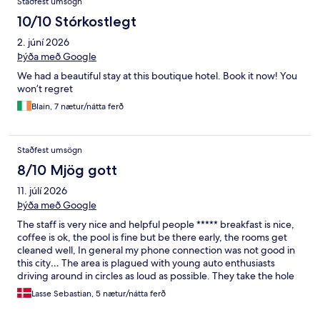
Staðfest umsögn
10/10 Stórkostlegt
2. júní 2026
Þýða með Google
We had a beautiful stay at this boutique hotel. Book it now! You
won’t regret
Blain, 7 nætur/nátta ferð
Staðfest umsögn
8/10 Mjög gott
11. júlí 2026
Þýða með Google
The staff is very nice and helpful people ***** breakfast is nice,
coffee is ok, the pool is fine but be there early, the rooms get
cleaned well, In general my phone connection was not good in
this city… The area is plagued with young auto enthusiasts
driving around in circles as loud as possible. They take the hole
experience down a bit.
Lasse Sebastian, 5 nætur/nátta ferð