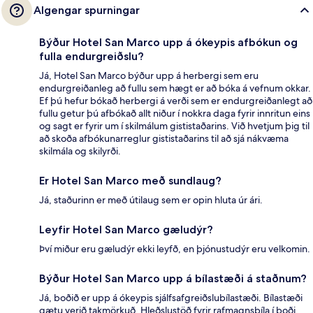
Algengar spurningar
Býður Hotel San Marco upp á ókeypis afbókun og
fulla endurgreiðslu?
Já, Hotel San Marco býður upp á herbergi sem eru
endurgreiðanleg að fullu sem hægt er að bóka á vefnum okkar.
Ef þú hefur bókað herbergi á verði sem er endurgreiðanlegt að
fullu getur þú afbókað allt niður í nokkra daga fyrir innritun eins
og sagt er fyrir um í skilmálum gististaðarins. Við hvetjum þig til
að skoða afbókunarreglur gististaðarins til að sjá nákvæma
skilmála og skilyrði.
Er Hotel San Marco með sundlaug?
Já, staðurinn er með útilaug sem er opin hluta úr ári.
Leyfir Hotel San Marco gæludýr?
Því miður eru gæludýr ekki leyfð, en þjónustudýr eru velkomin.
Býður Hotel San Marco upp á bílastæði á staðnum?
Já, boðið er upp á ókeypis sjálfsafgreiðslubílastæði. Bílastæði
gætu verið takmörkuð. Hleðslustöð fyrir rafmagnsbíla í boði.