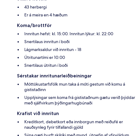
43 herbergi
Er á meira en 4 hæðum
Koma/brottför
Innritun hefst: kl. 15:00. Innritun lýkur: kl. 22:00
Snertilaus innritun í boði
Lágmarksaldur við innritun - 18
Útritunartími er 10:00
Snertilaus útritun í boði
Sérstakar innritunarleiðbeiningar
Móttökustarfsfólk mun taka á móti gestum við komu á
gististaðinn
Upplýsingar sem koma frá gististaðnum gætu verið þýddar
með sjálfvirkum þýðingarhugbúnaði
Krafist við innritun
Kreditkort, debetkort eða innborgun með reiðufé er
nauðsynleg fyrir tilfallandi gjöld
Sýna gæti þurft skilríki með mynd, útgefin af yfirvöldum