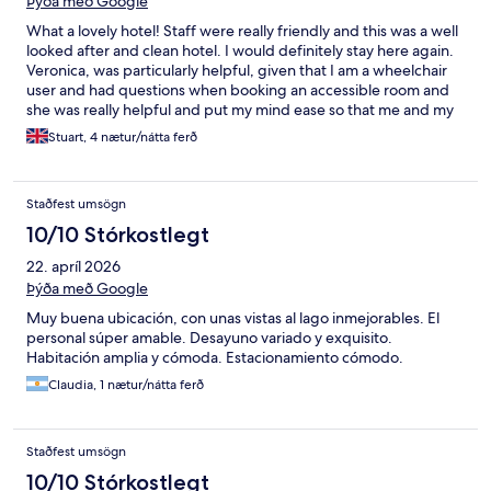
Þýða með Google
What a lovely hotel! Staff were really friendly and this was a well
looked after and clean hotel. I would definitely stay here again.
Veronica, was particularly helpful, given that I am a wheelchair
user and had questions when booking an accessible room and
she was really helpful and put my mind ease so that me and my
wife could get on with relaxing and enjoying our trip.
Stuart, 4 nætur/nátta ferð
Staðfest umsögn
10/10 Stórkostlegt
22. apríl 2026
Þýða með Google
Muy buena ubicación, con unas vistas al lago inmejorables. El
personal súper amable. Desayuno variado y exquisito.
Habitación amplia y cómoda. Estacionamiento cómodo.
Claudia, 1 nætur/nátta ferð
Staðfest umsögn
10/10 Stórkostlegt