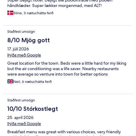
Super dejligt hotel. Dejligt lille poolområde med poolen
håndklæder. Super lækker morgenmad, med ALT!
Stine, 3 nætur/nátta ferð
Staðfest umsögn
8/10 Mjög gott
17. júlí 2026
Þýða með Google
Great location for the town. Beds were a little hard for my liking
but the air conditioning was a life saver. Nearby restaurants
were average so venture into town for better options
Neil, 6 nætur/nátta ferð
Staðfest umsögn
10/10 Stórkostlegt
25. apríl 2026
Þýða með Google
Breakfast menu was great with various choices, very friendly