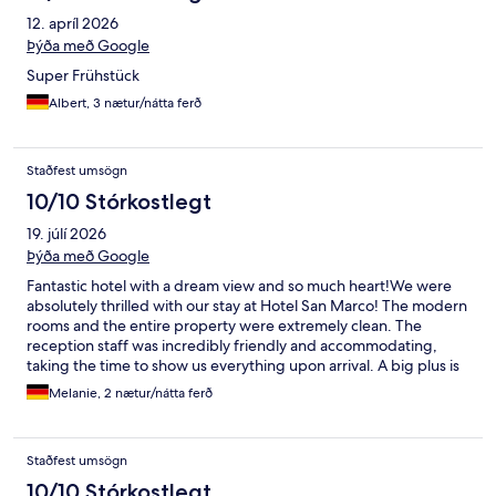
12. apríl 2026
Þýða með Google
Super Frühstück
Albert, 3 nætur/nátta ferð
Staðfest umsögn
10/10 Stórkostlegt
19. júlí 2026
Þýða með Google
Fantastic hotel with a dream view and so much heart! ​We were
absolutely thrilled with our stay at Hotel San Marco! The modern
rooms and the entire property were extremely clean. The
reception staff was incredibly friendly and accommodating,
taking the time to show us everything upon arrival. A big plus is
the private parking lot right behind the building. The location is
Melanie, 2 nætur/nátta ferð
perfect: just a 5-minute walk to the beach and 10 minutes to the
beautiful old town. The lake view from the pool and sun terrace
is simply outstanding! ​The absolute heart of our stay: the two
Staðfest umsögn
wonderful older ladies at the breakfast buffet! They managed
the breakfast with so much love and passion. The fact that they
10/10 Stórkostlegt