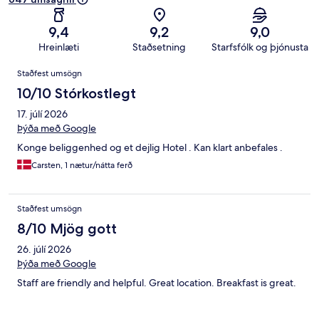
9,4
9,2
9,0
Hreinlæti
Staðsetning
Starfsfólk og þjónusta
Umsagnir
Staðfest umsögn
10/10 Stórkostlegt
17. júlí 2026
Þýða með Google
Konge beliggenhed og et dejlig Hotel . Kan klart anbefales .
Carsten, 1 nætur/nátta ferð
Staðfest umsögn
8/10 Mjög gott
26. júlí 2026
Þýða með Google
Staff are friendly and helpful. Great location. Breakfast is great.