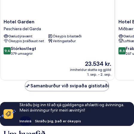
Hotel
Hotel
Hotel Garden
Hotel B
Garden
Bell'Arri
Peschiera del Garda
Miðbær 
Peschiera
Miðbær
Gæludýravænt
Ókeypis bílastæði
Gælud
del
Peschie
Ókeypis þráðlaust net
Veitingastaður
Loftkæ
Garda
del
Garda
9.4
8.6
Stórkostlegt
Frá
9,4
8,6
af
af
379 umsagnir
267 
10,
10,
Verðið
23.534 kr.
Stórkostlegt,
Frábært
er
379
267
inniheldur skatta og gjöld
23.534 kr.
1. sep. - 2. sep.
umsagnir
umsagni
Samanburður við svipaða gististaði
Skráðu þig inn til að sjá gjaldgenga afslætti og ávinninga.
Meiri ávinningur fyrir meiri ævintýri!
Innskrá
Skráðu þig, það er ókeypis