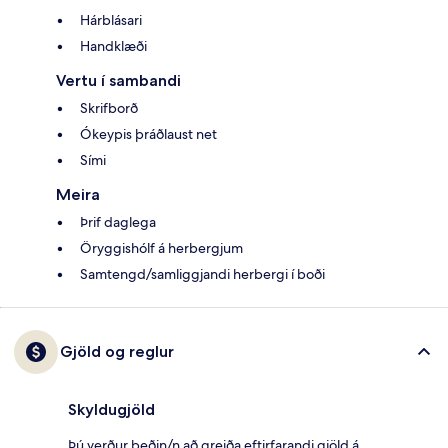
Hárblásari
Handklæði
Vertu í sambandi
Skrifborð
Ókeypis þráðlaust net
Sími
Meira
Þrif daglega
Öryggishólf á herbergjum
Samtengd/samliggjandi herbergi í boði
Gjöld og reglur
Skyldugjöld
Þú verður beðin/n að greiða eftirfarandi gjöld á