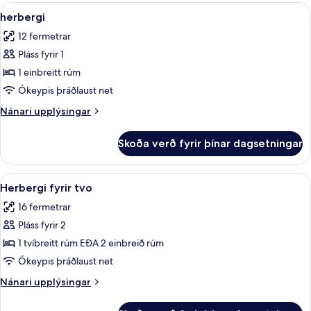
tvo
Skoða
herbergi | Míníbar, öryggishólf í herbe
að
4
-
herbergi
allar
hluta
svalir
12 fermetrar
-
myndir
útsýni
Pláss fyrir 1
fyrir
yfir
herbergi
1 einbreitt rúm
vatn
að
Ókeypis þráðlaust net
hluta
Nánari
Nánari upplýsingar
upplýsingar
fyrir
Skoða verð fyrir þínar dagsetningar
herbergi
Skoða
Herbergi fyrir tvo | Míníbar, öryggishó
4
Herbergi fyrir tvo
allar
16 fermetrar
myndir
Pláss fyrir 2
fyrir
Herbergi
1 tvíbreitt rúm EÐA 2 einbreið rúm
fyrir
Ókeypis þráðlaust net
tvo
Nánari
Nánari upplýsingar
upplýsingar
fyrir