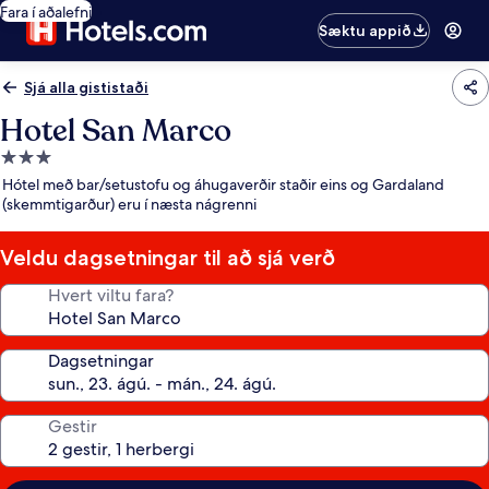
Fara í aðalefni
Sæktu appið
Sjá alla gististaði
Hotel San Marco
3.0
stjörnu
Hótel með bar/setustofu og áhugaverðir staðir eins og Gardaland
gististaður
(skemmtigarður) eru í næsta nágrenni
Veldu dagsetningar til að sjá verð
Hvert viltu fara?
Dagsetningar
Gestir