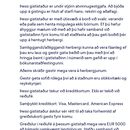
Þessi gististaður er undir stjórn atvinnugestgjafa. Að bjóða
upp á gistingu er hluti af starfi hans, rekstri og aðalfagi.
Þessi gististaður er með útisvæði á borð við svalir, verandir
eða palla sem henta mögulega ekki börnum. Ef þú hefur
áhyggjur mælum við með að þú hafir samband við
gististaðinn fyrir komu til að staðfesta að þau geti boðið þér
upp á hentugt herbergi.
Samliggjandi/aðliggjandi herbergi kunna að vera fáanleg ef
þau eru laus og gestir geta beðið um þau með því að
hringja beint í gististaðinn í númerið sem gefið er upp í
bókunarstaðfestingunni.
Aðeins skráðir gestir mega vera á herbergjunum.
Gestir geta sofið rólega því að á staðnum eru slökkvitæki og
reykskynjari.
Þessi gististaður tekur við kreditkortum. Ekki er tekið við
reiðufé.
Samþykkt kreditkort: Visa, Mastercard, American Express
Þessi gististaður áskilur sér rétt til að taka forheimild af
greiðslukorti gests fyrir komu.
Greiðslur í reiðufé á þessum gististað mega vera EUR 5000
að hámarki samkvæmt landslögum. Hafðu samband við