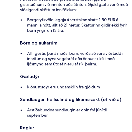
gististaðnum við innritun eða útritun. Gjöld gætu verið með
viðeigandi sköttum inniföldum:
Borgaryfirvöld leggja á sérstakan skatt: 1.50 EUR á
mann, á nótt, allt að 21 nætur. Skatturinn gildir ekki fyrir
börn yngri en 13 ára.
Börn og aukarúm
Allir gestir, þar á meðal börn, verða að vera viðstaddir
innritun og sýna vegabréf eða önnur skilríki með
ljósmynd sem útgefin eru af ríki þeirra.
Gæludýr
Þjónustudýr eru undanskilin frá gjöldum
Sundlaugar, heilsulind og líkamsrækt (ef við á)
Árstíðabundna sundlaugin er opin frá júní til
september.
Reglur