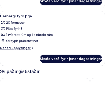
Skoða verð fyrir þínar dagsetningar
Herbergi
fyrir
tvo
Skoða
Herbergi fyrir þrjá | Míníbar, öryggishó
4
Herbergi fyrir þrjá
allar
20 fermetrar
myndir
Pláss fyrir 3
fyrir
Herbergi
1 tvíbreitt rúm og 1 einbreitt rúm
fyrir
Ókeypis þráðlaust net
þrjá
Nánari
Nánari upplýsingar
upplýsingar
fyrir
Skoða verð fyrir þínar dagsetningar
Herbergi
fyrir
þrjá
Svipaðir gististaðir
Hotel Garden
Hotel Bel