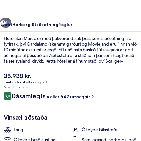
rra
Næsta
61+
Yfirlit
Herbergi
Staðsetning
Reglur
Hotel San Marco er með þakverönd auk þess sem staðsetningin er
fyrirtak, því Gardaland (skemmtigarður) og Movieland eru í innan við
10 mínútna akstursfjarlægð. Eftir að hafa buslað í útilauginni er gott
að hugsa til þess að bar/setustofa er á staðnum þar sem hægt er að
fá sér svalandi drykk. Þetta hótel er á fínum stað, því Scaliger-
kastalinn er í stuttri akstursfjarlægð. Aðrir gestir hafa sagt að meðal
helstu kosta gististaðarins sé hjálpsamt starfsfólk.
Núverandi
38.938 kr.
verð
inniheldur skatta og gjöld
er
6. sep. - 7. sep.
Strönd
38.938 kr.
Umsagnir
Dásamlegt
9,0
Sjá allar 647 umsagnir
9,0 af 10
Vinsæl aðstaða
Laug
Ókeypis bílastæði
Ókeypis þráðlaust net
Samliggjandi herbergi í boði