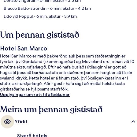
Zenato víngerðin
- 5 mín. akstur
- 3.5 km
Bracco Baldo-ströndin
- 6 mín. akstur
- 4.2 km
Lido við Poppul
- 6 mín. akstur
- 3.9 km
Um þennan gististað
Hotel San Marco
Hotel San Marco er með þakverönd auk þess sem staðsetningin er
fyrirtak, því Gardaland (skemmtigarður) og Movieland eru í innan við 10
mínútna akstursfjarlægð. Eftir að hafa buslað í útilauginni er gott að
hugsa til þess að bar/setustofa er á staðnum þar sem hægt er að fá sér
svalandi drykk. Þetta hótel er á fínum stað, því Scaliger-kastalinn er í
stuttri akstursfjarlægð. Aðrir gestir hafa sagt að meðal helstu kosta
gististaðarins sé hjálpsamt starfsfólk.
Upplýsingar um rétt til afbókunar
Meira um þennan gististað
Yfirlit
Stærð hótels