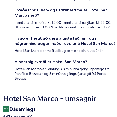
Hvaða innritunar- og útritunartíma er Hotel San
Marco með?
Innritunartími hefst: kl. 15:00. Innritunartíma lýkur: kl. 22:00.
Útritunartími er 10:00. Snertilaus innritun og útritun er í boði.
Hvað er hægt að gera á gististaðnum og í
nágrenninu þegar maður dvelur á Hotel San Marco?
Hotel San Marco er með útilaug sem er opin hluta úr ári.
Á hvernig svæði er Hotel San Marco?
Hotel San Marco er í einungis 8 mínútna göngufjarlægð frá
Panificio Brizzolari og 8 mínútna göngufjarlægð frá Porta
Brescia.
Hotel San Marco - umsagnir
Umsagnir
Dásamlegt
9,0
647 umsagnir