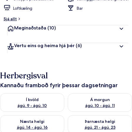
Loftkæling
Bar
Sjá allt
Meginaðstaða
(10)
Vertu eins og heima hjá þér
(6)
Herbergisval
Kannaðu framboð fyrir þessar dagsetningar
Athuga framboð í kvöld ágú. 9 - ágú. 10
Athuga framboð á morgun ágú.
Í kvöld
Á morgun
ágú. 9 - ágú. 10
ágú. 10 - ágú. 11
Athuga framboð næstu helgi ágú. 14 - ágú. 16
Athuga framboð þarnæstu helg
Næsta helgi
Þarnæsta helgi
ágú. 14 - ágú. 16
ágú. 21 - ágú. 23