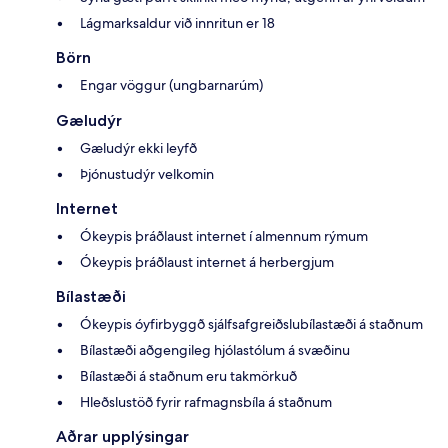
Lágmarksaldur við innritun er 18
Börn
Engar vöggur (ungbarnarúm)
Gæludýr
Gæludýr ekki leyfð
Þjónustudýr velkomin
Internet
Ókeypis þráðlaust internet í almennum rýmum
Ókeypis þráðlaust internet á herbergjum
Bílastæði
Ókeypis óyfirbyggð sjálfsafgreiðslubílastæði á staðnum
Bílastæði aðgengileg hjólastólum á svæðinu
Bílastæði á staðnum eru takmörkuð
Hleðslustöð fyrir rafmagnsbíla á staðnum
Aðrar upplýsingar