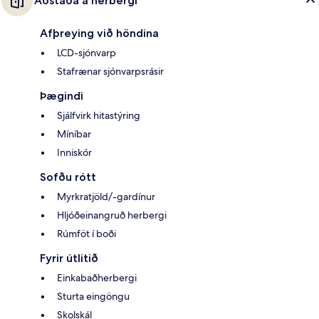
Aðstaða á herbergi
Afþreying við höndina
LCD-sjónvarp
Stafrænar sjónvarpsrásir
Þægindi
Sjálfvirk hitastýring
Míníbar
Inniskór
Sofðu rótt
Myrkratjöld/-gardínur
Hljóðeinangruð herbergi
Rúmföt í boði
Fyrir útlitið
Einkabaðherbergi
Sturta eingöngu
Skolskál