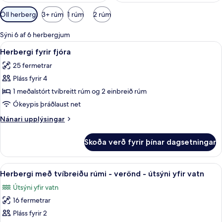
Síur
Öll herbergi
3+ rúm
1 rúm
2 rúm
í
boði
Sýni 6 af 6 herbergjum
fyrir
Skoða
Herbergi fyrir fjóra | Míníbar, öryggish
4
Herbergi fyrir fjóra
herbergi
allar
25 fermetrar
myndir
Pláss fyrir 4
fyrir
Herbergi
1 meðalstórt tvíbreitt rúm og 2 einbreið rúm
fyrir
Ókeypis þráðlaust net
fjóra
Nánari
Nánari upplýsingar
upplýsingar
fyrir
Skoða verð fyrir þínar dagsetningar
Herbergi
fyrir
fjóra
Skoða
Herbergi með tvíbreiðu rúmi - verönd - 
6
Herbergi með tvíbreiðu rúmi - verönd - útsýni yfir vatn
allar
Útsýni yfir vatn
myndir
16 fermetrar
fyrir
Herbergi
Pláss fyrir 2