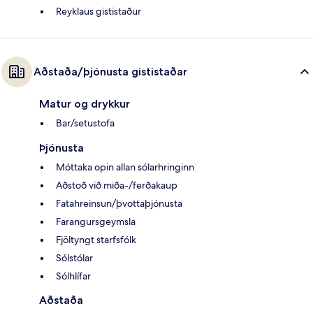
Reyklaus gististaður
Aðstaða/þjónusta gististaðar
Matur og drykkur
Bar/setustofa
Þjónusta
Móttaka opin allan sólarhringinn
Aðstoð við miða-/ferðakaup
Fatahreinsun/þvottaþjónusta
Farangursgeymsla
Fjöltyngt starfsfólk
Sólstólar
Sólhlífar
Aðstaða