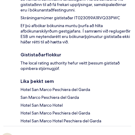
gististaðinn til að fá frekari upplýsingar, samskipaleiðirnar
eru í bókunarstaðfestingunni.
Skráningarnúmer gististaðar IT023059A1RVQ33PWC
Ef þú afbókar bókunina muntu þurfa að hlíta
afbókunarskilyrðum gestgjafans. Í samræmi við reglugerðir
ESB um neytendarétt eru bókunarþjónustur gististaða ekki
háðar rétti til að hætta við.
Gististaðarflokkur
The local rating authority hefur veitt þessum gististað
opinbera stjörnugjöf.
Líka þekkt sem
Hotel San Marco Peschiera del Garda
San Marco Peschiera del Garda
Hotel San Marco Hotel
Hotel San Marco Peschiera del Garda
Hotel San Marco Hotel Peschiera del Garda