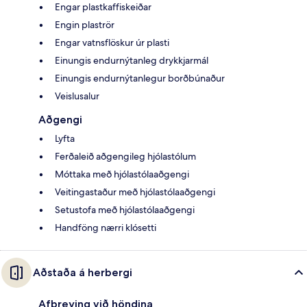
Engar plastkaffiskeiðar
Engin plaströr
Engar vatnsflöskur úr plasti
Einungis endurnýtanleg drykkjarmál
Einungis endurnýtanlegur borðbúnaður
Veislusalur
Aðgengi
Lyfta
Ferðaleið aðgengileg hjólastólum
Móttaka með hjólastólaaðgengi
Veitingastaður með hjólastólaaðgengi
Setustofa með hjólastólaaðgengi
Handföng nærri klósetti
Aðstaða á herbergi
Afþreying við höndina