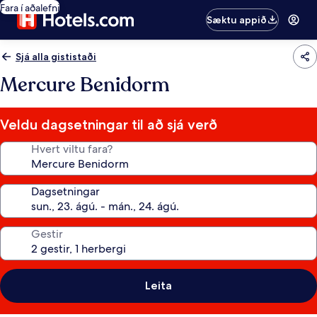
Fara í aðalefni
Sæktu appið
Sjá alla gististaði
Mercure Benidorm
Veldu dagsetningar til að sjá verð
Hvert viltu fara?
Dagsetningar
Gestir
Leita