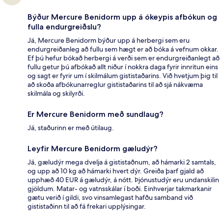
Býður Mercure Benidorm upp á ókeypis afbókun og
fulla endurgreiðslu?
Já, Mercure Benidorm býður upp á herbergi sem eru
endurgreiðanleg að fullu sem hægt er að bóka á vefnum okkar.
Ef þú hefur bókað herbergi á verði sem er endurgreiðanlegt að
fullu getur þú afbókað allt niður í nokkra daga fyrir innritun eins
og sagt er fyrir um í skilmálum gististaðarins. Við hvetjum þig til
að skoða afbókunarreglur gististaðarins til að sjá nákvæma
skilmála og skilyrði.
Er Mercure Benidorm með sundlaug?
Já, staðurinn er með útilaug.
Leyfir Mercure Benidorm gæludýr?
Já, gæludýr mega dvelja á gististaðnum, að hámarki 2 samtals,
og upp að 10 kg að hámarki hvert dýr. Greiða þarf gjald að
upphæð 40 EUR á gæludýr, á nótt. Þjónustudýr eru undanskilin
gjöldum. Matar- og vatnsskálar í boði. Einhverjar takmarkanir
gætu verið í gildi, svo vinsamlegast hafðu samband við
gististaðinn til að fá frekari upplýsingar.