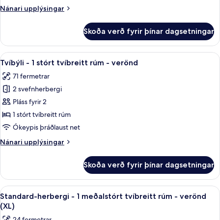
1
verönd
Nánari
Nánari upplýsingar
stórt
upplýsingar
tvíbreitt
fyrir
Skoða verð fyrir þínar dagsetningar
Deluxe-
rúm
herbergi
-
-
Skoða
Tvíbýli - 1 stórt tvíbreitt rúm - v
verönd
11
1
Tvíbýli - 1 stórt tvíbreitt rúm - verönd
allar
stórt
71 fermetrar
tvíbreitt
myndir
rúm
2 svefnherbergi
fyrir
-
Tvíbýli
Pláss fyrir 2
verönd
-
1 stórt tvíbreitt rúm
1
Ókeypis þráðlaust net
stórt
Nánari
Nánari upplýsingar
tvíbreitt
upplýsingar
rúm
fyrir
Skoða verð fyrir þínar dagsetningar
Tvíbýli
-
-
verönd
1
Skoða
Standard-herbergi - 1 meðalstórt tv
8
stórt
Standard-herbergi - 1 meðalstórt tvíbreitt rúm - verönd
allar
tvíbreitt
(XL)
rúm
myndir
24 fermetrar