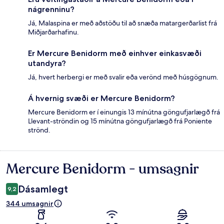
nágrenninu?
Já, Malaspina er með aðstöðu til að snæða matargerðarlist frá
Miðjarðarhafinu.
Er Mercure Benidorm með einhver einkasvæði
utandyra?
Já, hvert herbergi er með svalir eða verönd með húsgögnum.
Á hvernig svæði er Mercure Benidorm?
Mercure Benidorm er í einungis 13 mínútna göngufjarlægð frá
Llevant-ströndin og 15 mínútna göngufjarlægð frá Poniente
strönd.
Mercure Benidorm - umsagnir
Umsagnir
Dásamlegt
9,2
344 umsagnir