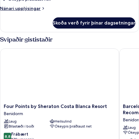
verönd
Nánari
Nánari upplýsingar
upplýsingar
fyrir
Skoða verð fyrir þínar dagsetningar
Standard-
herbergi
-
Svipaðir gististaðir
verönd
Four Points by Sheraton Costa Blanca Resort
Barceló
Four
Barceló
Four Points by Sheraton Costa Blanca Resort
Barcel
Points
Benido
Recom
Benidorm
by
Beach
Benidor
Laug
Heilsulind
Sheraton
-
Bílastæði í boði
Ókeypis þráðlaust net
Costa
Adults
Laug
Ókeypi
Blanca
Recomm
8.8
Frábært
8,8