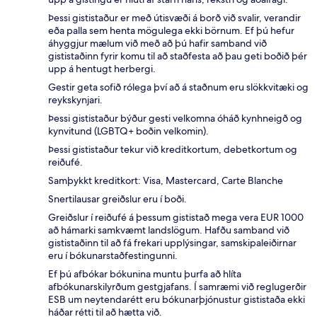
Þessi gististaður er með útisvæði á borð við svalir, verandir
eða palla sem henta mögulega ekki börnum. Ef þú hefur
áhyggjur mælum við með að þú hafir samband við
gististaðinn fyrir komu til að staðfesta að þau geti boðið þér
upp á hentugt herbergi.
Gestir geta sofið rólega því að á staðnum eru slökkvitæki og
reykskynjari.
Þessi gististaður býður gesti velkomna óháð kynhneigð og
kynvitund (LGBTQ+ boðin velkomin).
Þessi gististaður tekur við kreditkortum, debetkortum og
reiðufé.
Samþykkt kreditkort: Visa, Mastercard, Carte Blanche
Snertilausar greiðslur eru í boði.
Greiðslur í reiðufé á þessum gististað mega vera EUR 1000
að hámarki samkvæmt landslögum. Hafðu samband við
gististaðinn til að fá frekari upplýsingar, samskipaleiðirnar
eru í bókunarstaðfestingunni.
Ef þú afbókar bókunina muntu þurfa að hlíta
afbókunarskilyrðum gestgjafans. Í samræmi við reglugerðir
ESB um neytendarétt eru bókunarþjónustur gististaða ekki
háðar rétti til að hætta við.