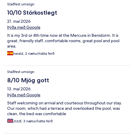
Staðfest umsögn
10/10 Stórkostlegt
21. maí 2026
Þýða með Google
It is my 3rd or 4th time now at the Mercure in Benidorm. It is
great, friendly staff, comfortable rooms, great pool and pool
area.
harald, 2 nætur/nátta ferð
Staðfest umsögn
8/10 Mjög gott
13. maí 2026
Þýða með Google
Staff welcoming on arrival and courteous throughout our stay.
Our room, which had a terrace and overlooked the pool, was
clean, the bed was comfortable
JULIE, 3 nætur/nátta ferð