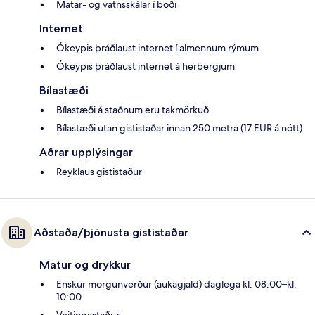
Matar- og vatnsskálar í boði
Internet
Ókeypis þráðlaust internet í almennum rýmum
Ókeypis þráðlaust internet á herbergjum
Bílastæði
Bílastæði á staðnum eru takmörkuð
Bílastæði utan gististaðar innan 250 metra (17 EUR á nótt)
Aðrar upplýsingar
Reyklaus gististaður
Aðstaða/þjónusta gististaðar
Matur og drykkur
Enskur morgunverður (aukagjald) daglega kl. 08:00–kl.
10:00
Veitingastaður