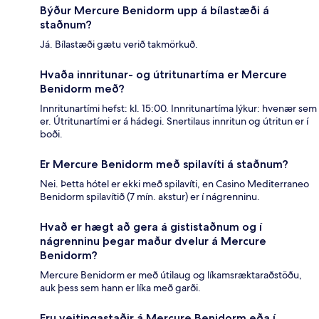
Býður Mercure Benidorm upp á bílastæði á
staðnum?
Já. Bílastæði gætu verið takmörkuð.
Hvaða innritunar- og útritunartíma er Mercure
Benidorm með?
Innritunartími hefst: kl. 15:00. Innritunartíma lýkur: hvenær sem
er. Útritunartími er á hádegi. Snertilaus innritun og útritun er í
boði.
Er Mercure Benidorm með spilavíti á staðnum?
Nei. Þetta hótel er ekki með spilavíti, en Casino Mediterraneo
Benidorm spilavítið (7 mín. akstur) er í nágrenninu.
Hvað er hægt að gera á gististaðnum og í
nágrenninu þegar maður dvelur á Mercure
Benidorm?
Mercure Benidorm er með útilaug og líkamsræktaraðstöðu,
auk þess sem hann er líka með garði.
Eru veitingastaðir á Mercure Benidorm eða í