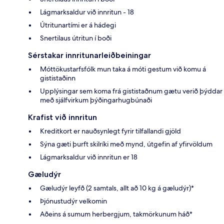
Lágmarksaldur við innritun - 18
Útritunartími er á hádegi
Snertilaus útritun í boði
Sérstakar innritunarleiðbeiningar
Móttökustarfsfólk mun taka á móti gestum við komu á
gististaðinn
Upplýsingar sem koma frá gististaðnum gætu verið þýddar
með sjálfvirkum þýðingarhugbúnaði
Krafist við innritun
Kreditkort er nauðsynlegt fyrir tilfallandi gjöld
Sýna gæti þurft skilríki með mynd, útgefin af yfirvöldum
Lágmarksaldur við innritun er 18
Gæludýr
Gæludýr leyfð (2 samtals, allt að 10 kg á gæludýr)*
Þjónustudýr velkomin
Aðeins á sumum herbergjum, takmörkunum háð*