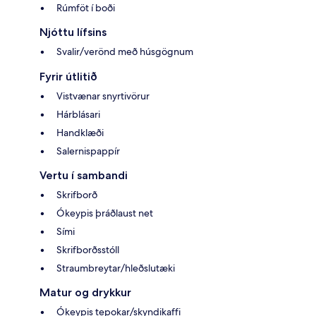
Rúmföt í boði
Njóttu lífsins
Svalir/verönd með húsgögnum
Fyrir útlitið
Vistvænar snyrtivörur
Hárblásari
Handklæði
Salernispappír
Vertu í sambandi
Skrifborð
Ókeypis þráðlaust net
Sími
Skrifborðsstóll
Straumbreytar/hleðslutæki
Matur og drykkur
Ókeypis tepokar/skyndikaffi