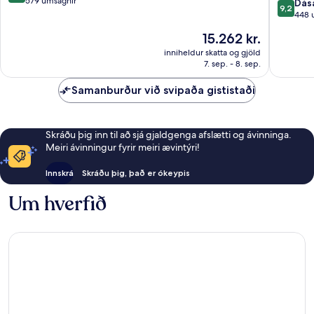
Resort
Benido
af
579 umsagnir
9.2
Dás
9,2
Benidorm
Centro
10,
af
448 
Frábært,
10,
Verðið
15.262 kr.
579
Dásamle
er
umsagnir
448
inniheldur skatta og gjöld
15.262 kr.
7. sep. - 8. sep.
umsagni
Samanburður við svipaða gististaði
Skráðu þig inn til að sjá gjaldgenga afslætti og ávinninga.
Meiri ávinningur fyrir meiri ævintýri!
Innskrá
Skráðu þig, það er ókeypis
Um hverfið