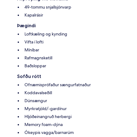
49-tommu snjallsjónvarp
Kapalrásir
Þægindi
Loftkæling og kynding
Vifta í lofti
Míníbar
Rafmagnsketill
Baðsloppar
Sofðu rótt
Ofnæmisprófaður sængurfatnaður
Koddavalseðill
Dúnsængur
Myrkratjöld/-gardínur
Hljóðeinangruð herbergi
Memory foam-dýna
Ókeypis vagga/barnarúm