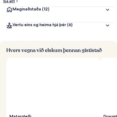
Sjá allt
Meginaðstaða
(12)
Vertu eins og heima hjá þér
(6)
Hvers vegna við elskum þennan gististað
Matargleði
Draumk