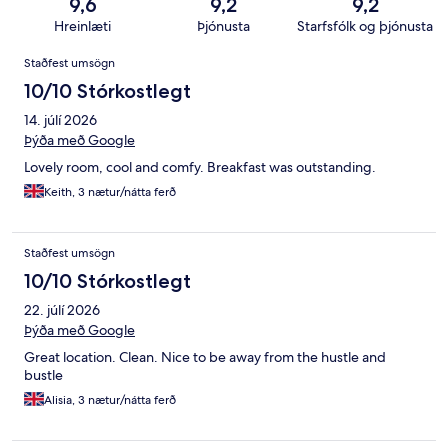
9,6
9,2
9,2
Hreinlæti
Þjónusta
Starfsfólk og þjónusta
Umsagnir
Staðfest umsögn
10/10 Stórkostlegt
14. júlí 2026
Þýða með Google
Lovely room, cool and comfy. Breakfast was outstanding.
Keith, 3 nætur/nátta ferð
Staðfest umsögn
10/10 Stórkostlegt
22. júlí 2026
Þýða með Google
Great location. Clean. Nice to be away from the hustle and
bustle
Alisia, 3 nætur/nátta ferð