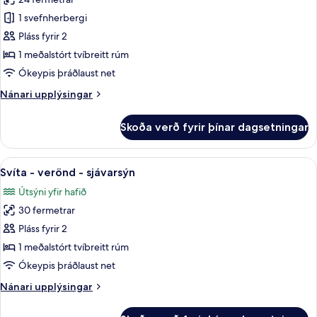
-
fyrir
verönd
1 svefnherbergi
Standard-
Pláss fyrir 2
herbergi
-
1 meðalstórt tvíbreitt rúm
1
Ókeypis þráðlaust net
meðalstórt
Nánari
Nánari upplýsingar
tvíbreitt
upplýsingar
rúm
fyrir
Skoða verð fyrir þínar dagsetningar
Standard-
-
herbergi
verönd
-
Skoða
Svíta - verönd - sjávarsýn | Ofnæm
(XL)
11
1
Svíta - verönd - sjávarsýn
allar
meðalstórt
Útsýni yfir hafið
tvíbreitt
myndir
rúm
30 fermetrar
fyrir
-
Svíta
Pláss fyrir 2
verönd
-
(XL)
1 meðalstórt tvíbreitt rúm
verönd
Ókeypis þráðlaust net
-
Nánari
Nánari upplýsingar
sjávarsýn
upplýsingar
fyrir