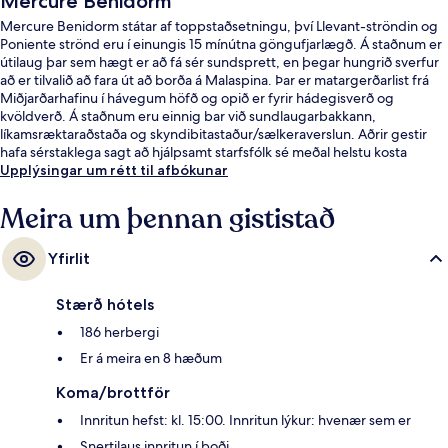
Mercure Benidorm
Mercure Benidorm státar af toppstaðsetningu, því Llevant-ströndin og
Poniente strönd eru í einungis 15 mínútna göngufjarlægð. Á staðnum er
útilaug þar sem hægt er að fá sér sundsprett, en þegar hungrið sverfur
að er tilvalið að fara út að borða á Malaspina. Þar er matargerðarlist frá
Miðjarðarhafinu í hávegum höfð og opið er fyrir hádegisverð og
kvöldverð. Á staðnum eru einnig bar við sundlaugarbakkann,
líkamsræktaraðstaða og skyndibitastaður/sælkeraverslun. Aðrir gestir
hafa sérstaklega sagt að hjálpsamt starfsfólk sé meðal helstu kosta
gististaðarins. Gististaðurinn er stutt frá almenningssamgöngum:
Upplýsingar um rétt til afbókunar
Benidorm sporvagnastöðin er í 14 mínútna göngufjarlægð.
Meira um þennan gististað
Yfirlit
Stærð hótels
186 herbergi
Er á meira en 8 hæðum
Koma/brottför
Innritun hefst: kl. 15:00. Innritun lýkur: hvenær sem er
Snertilaus innritun í boði