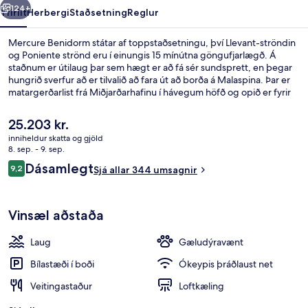
124+
Yfirlit
Herbergi
Staðsetning
Reglur
Mercure Benidorm státar af toppstaðsetningu, því Llevant-ströndin
og Poniente strönd eru í einungis 15 mínútna göngufjarlægð. Á
staðnum er útilaug þar sem hægt er að fá sér sundsprett, en þegar
hungrið sverfur að er tilvalið að fara út að borða á Malaspina. Þar er
matargerðarlist frá Miðjarðarhafinu í hávegum höfð og opið er fyrir
hádegisverð og kvöldverð. Á staðnum eru einnig bar við
sundlaugarbakkann, líkamsræktaraðstaða og
Núverandi
25.203 kr.
skyndibitastaður/sælkeraverslun. Aðrir gestir hafa sérstaklega sagt
verð
inniheldur skatta og gjöld
að hjálpsamt starfsfólk sé meðal helstu kosta gististaðarins.
er
8. sep. - 9. sep.
Gististaðurinn er stutt frá almenningssamgöngum: Benidorm
Hádegisverður og kvöldverður í boði
25.203 kr.
Umsagnir
sporvagnastöðin er í 14 mínútna göngufjarlægð.
Dásamlegt
9,2
Sjá allar 344 umsagnir
9,2 af 10
Vinsæl aðstaða
Laug
Gæludýravænt
Bílastæði í boði
Ókeypis þráðlaust net
Veitingastaður
Loftkæling