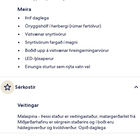
Meira
Þrif daglega
Öryggishólf í herbergi (rúmar fartölvur)
Vistvænar snyrtivörur
Snyrtivörum fargað í magni
Boðið upp á vistvænar hreingerningarvörur
LED-ljósaperur
Einungis sturtur sem nýta vatn vel
Sérkostir
Veitingar
Malaspina - Þessi staður er veitingastaður, matargerðarlist frá
Miðjarðarhafinu er sérgrein staðarins og í boði eru
hádegisverður og kvöldverður. Opið daglega