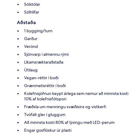
Sólstólar
Sólhlífar
Aðstaða
1 bygging/turn
Garður
Verönd
Sjónvarp í almennu rými
Líkamsræktaraðstaða
Útilaug
Vegan-réttir í boði
Grænmetisréttir í boði
Kolefnisjöfnun keypt árlega sem nemur að minnsta kosti
10% af kolefnisfótspori
Fræðsla um menningu svæðisins og vistkerfi
Tvöfalt gler í gluggum
Að minnsta kosti 80% af lýsingu með LED-perum
Engar gosflöskur úr plasti