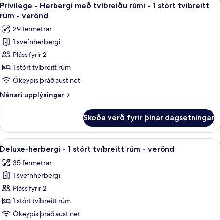
Skoða
1
Privilege - Herbergi með tvíbreiðu rúmi - 1 stórt tvíbreitt
herbergi
allar
rúm - verönd
myndir
29 fermetrar
fyrir
1 svefnherbergi
Privilege
Pláss fyrir 2
-
Herbergi
1 stórt tvíbreitt rúm
með
Ókeypis þráðlaust net
tvíbreiðu
Nánari
Nánari upplýsingar
rúmi
upplýsingar
-
fyrir
Skoða verð fyrir þínar dagsetningar
Privilege
1
-
stórt
Herbergi
Skoða
Deluxe-herbergi - 1 stórt tvíbreitt
tvíbreitt
7
með
Deluxe-herbergi - 1 stórt tvíbreitt rúm - verönd
allar
tvíbreiðu
rúm
35 fermetrar
rúmi
myndir
-
-
1 svefnherbergi
fyrir
verönd
1
Deluxe-
Pláss fyrir 2
stórt
herbergi
tvíbreitt
1 stórt tvíbreitt rúm
rúm
-
Ókeypis þráðlaust net
-