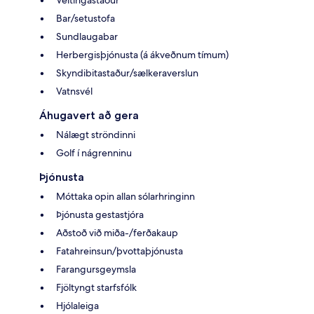
Bar/setustofa
Sundlaugabar
Herbergisþjónusta (á ákveðnum tímum)
Skyndibitastaður/sælkeraverslun
Vatnsvél
Áhugavert að gera
Nálægt ströndinni
Golf í nágrenninu
Þjónusta
Móttaka opin allan sólarhringinn
Þjónusta gestastjóra
Aðstoð við miða-/ferðakaup
Fatahreinsun/þvottaþjónusta
Farangursgeymsla
Fjöltyngt starfsfólk
Hjólaleiga