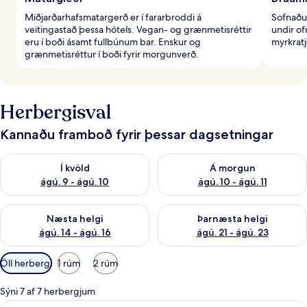
Miðjarðarhafsmatargerð er í fararbroddi á
Sofnaðu
veitingastað þessa hótels. Vegan- og grænmetisréttir
undir o
eru í boði ásamt fullbúnum bar. Enskur og
myrkratj
grænmetisréttur í boði fyrir morgunverð.
Herbergisval
Kannaðu framboð fyrir þessar dagsetningar
Athuga framboð í kvöld ágú. 9 - ágú. 10
Athuga framboð á morgun ágú.
Í kvöld
Á morgun
ágú. 9 - ágú. 10
ágú. 10 - ágú. 11
Athuga framboð næstu helgi ágú. 14 - ágú. 16
Athuga framboð þarnæstu helg
Næsta helgi
Þarnæsta helgi
ágú. 14 - ágú. 16
ágú. 21 - ágú. 23
Síur
Öll herbergi
1 rúm
2 rúm
í
boði
Sýni 7 af 7 herbergjum
fyrir
Vistvænar snyrtivörur, hárblásari, ba