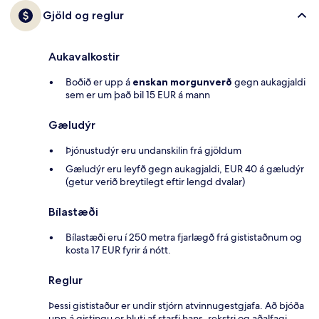
Gjöld og reglur
Aukavalkostir
Boðið er upp á
enskan morgunverð
gegn aukagjaldi
sem er um það bil 15 EUR á mann
Gæludýr
Þjónustudýr eru undanskilin frá gjöldum
Gæludýr eru leyfð gegn aukagjaldi, EUR 40 á gæludýr
(getur verið breytilegt eftir lengd dvalar)
Bílastæði
Bílastæði eru í 250 metra fjarlægð frá gististaðnum og
kosta 17 EUR fyrir á nótt.
Reglur
Þessi gististaður er undir stjórn atvinnugestgjafa. Að bjóða
upp á gistingu er hluti af starfi hans, rekstri og aðalfagi.