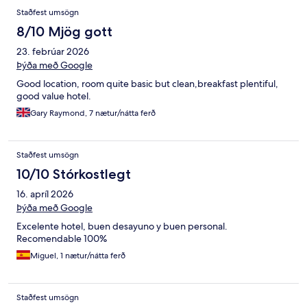
Staðfest umsögn
8/10 Mjög gott
23. febrúar 2026
Þýða með Google
Good location, room quite basic but clean,breakfast plentiful,
good value hotel.
Gary Raymond, 7 nætur/nátta ferð
Staðfest umsögn
10/10 Stórkostlegt
16. apríl 2026
Þýða með Google
Excelente hotel, buen desayuno y buen personal.
Recomendable 100%
Miguel, 1 nætur/nátta ferð
Staðfest umsögn