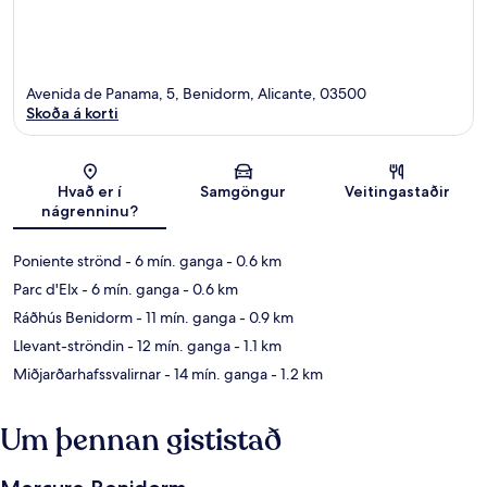
Avenida de Panama, 5, Benidorm, Alicante, 03500
Skoða á korti
Kort
Hvað er í
Samgöngur
Veitingastaðir
nágrenninu?
Poniente strönd
- 6 mín. ganga
- 0.6 km
Parc d'Elx
- 6 mín. ganga
- 0.6 km
Ráðhús Benidorm
- 11 mín. ganga
- 0.9 km
Llevant-ströndin
- 12 mín. ganga
- 1.1 km
Miðjarðarhafssvalirnar
- 14 mín. ganga
- 1.2 km
Um þennan gististað