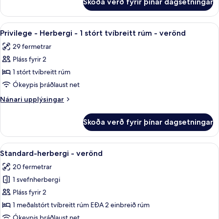
Skoða verð fyrir þínar dagsetningar
Svíta
-
verönd
Skoða
Privilege - Herbergi - 1 stórt tvíb
7
-
Privilege - Herbergi - 1 stórt tvíbreitt rúm - verönd
allar
sjávarsýn
29 fermetrar
myndir
Pláss fyrir 2
fyrir
Privilege
1 stórt tvíbreitt rúm
-
Ókeypis þráðlaust net
Herbergi
Nánari
Nánari upplýsingar
-
upplýsingar
1
fyrir
Skoða verð fyrir þínar dagsetningar
Privilege
stórt
-
tvíbreitt
Herbergi
Skoða
Baðherbergi með sturtu
rúm
6
-
Standard-herbergi - verönd
allar
1
-
20 fermetrar
stórt
myndir
verönd
tvíbreitt
1 svefnherbergi
fyrir
rúm
Standard-
Pláss fyrir 2
-
herbergi
verönd
1 meðalstórt tvíbreitt rúm EÐA 2 einbreið rúm
-
Ókeypis þráðlaust net