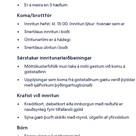
Er á meira en 3 hæðum
Koma/brottför
Innritun hefst: kl. 15:00. Innritun lýkur: hvenær sem er
Snertilaus innritun í boði
Útritunartími er á hádegi
Snertilaus útritun í boði
Sérstakar innritunarleiðbeiningar
Móttökustarfsfólk mun taka á móti gestum við komu á
gististaðinn
Upplýsingar sem koma frá gististaðnum gætu verið þýddar
með sjálfvirkum þýðingarhugbúnaði
Krafist við innritun
Kreditkort, debetkort eða innborgun með reiðufé er
nauðsynleg fyrir tilfallandi gjöld
Sýna gæti þurft skilríki með mynd, útgefin af yfirvöldum
Börn
Engar vöggur (ungbarnarúm)