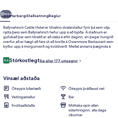
rra
Næsta
106+
Yfirlit
Herbergi
Staðsetning
Reglur
Ballynahinch Castle Hotel er tilvalinn dvalarstaður fyrir þá sem vilja
njóta þess sem Ballynahinch hefur upp á að bjóða. Á staðnum er
gufubað þar sem tilvalið er að slaka á eftir daginn, en þegar hungrið
sverfur að er hægt að fara út að borða á Owenmore Restaurant sem
býður upp á morgunverð og kvöldverð. Meðal annarra þæginda á
þessu hóteli fyrir vandláta eru bar/setustofa, ókeypis hjólaleiga og
verönd.
Umsagnir
Stórkostlegt
9,6
Sjá allar 177 umsagnir
9,6 af 10
Fyrir utan
Vinsæl aðstaða
Ókeypis bílastæði
Ókeypis þráðlaust net
Veitingastaður
Bar
Þvottaaðstaða
Móttaka opin allan
sólarhringinn, alla daga
vikunnar