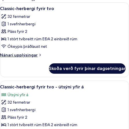
fyrir
Skoða
Öryggishólf í herbergi, straujárn/str
4
Classic-herbergi fyrir tvo
herbergi
allar
32 fermetrar
myndir
1 svefnherbergi
fyrir
Classic-
Pláss fyrir 2
herbergi
1 stórt tvíbreitt rúm EÐA 2 einbreið rúm
fyrir
Ókeypis þráðlaust net
tvo
Nánari
Nánari upplýsingar
upplýsingar
fyrir
Skoða verð fyrir þínar dagsetningar
Classic-
herbergi
fyrir
Skoða
Öryggishólf í herbergi, straujárn/str
4
tvo
Classic-herbergi fyrir tvo - útsýni yfir á
allar
Útsýni yfir á
myndir
32 fermetrar
fyrir
Classic-
1 svefnherbergi
herbergi
Pláss fyrir 2
fyrir
1 stórt tvíbreitt rúm EÐA 2 einbreið rúm