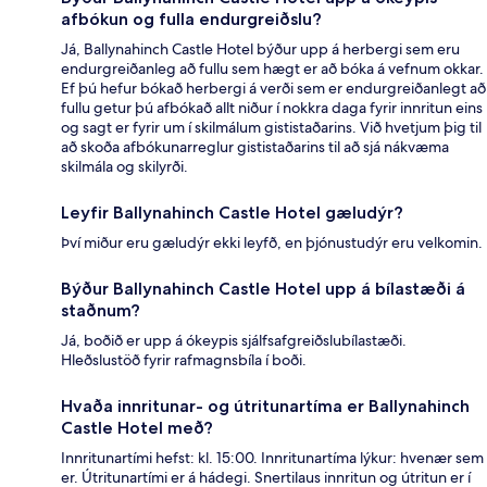
afbókun og fulla endurgreiðslu?
Já, Ballynahinch Castle Hotel býður upp á herbergi sem eru
endurgreiðanleg að fullu sem hægt er að bóka á vefnum okkar.
Ef þú hefur bókað herbergi á verði sem er endurgreiðanlegt að
fullu getur þú afbókað allt niður í nokkra daga fyrir innritun eins
og sagt er fyrir um í skilmálum gististaðarins. Við hvetjum þig til
að skoða afbókunarreglur gististaðarins til að sjá nákvæma
skilmála og skilyrði.
Leyfir Ballynahinch Castle Hotel gæludýr?
Því miður eru gæludýr ekki leyfð, en þjónustudýr eru velkomin.
Býður Ballynahinch Castle Hotel upp á bílastæði á
staðnum?
Já, boðið er upp á ókeypis sjálfsafgreiðslubílastæði.
Hleðslustöð fyrir rafmagnsbíla í boði.
Hvaða innritunar- og útritunartíma er Ballynahinch
Castle Hotel með?
Innritunartími hefst: kl. 15:00. Innritunartíma lýkur: hvenær sem
er. Útritunartími er á hádegi. Snertilaus innritun og útritun er í