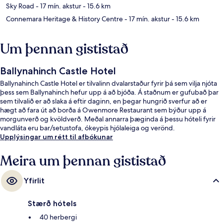
Sky Road
- 17 mín. akstur
- 15.6 km
Connemara Heritage & History Centre
- 17 mín. akstur
- 15.6 km
Um þennan gististað
Ballynahinch Castle Hotel
Ballynahinch Castle Hotel er tilvalinn dvalarstaður fyrir þá sem vilja njóta
þess sem Ballynahinch hefur upp á að bjóða. Á staðnum er gufubað þar
sem tilvalið er að slaka á eftir daginn, en þegar hungrið sverfur að er
hægt að fara út að borða á Owenmore Restaurant sem býður upp á
morgunverð og kvöldverð. Meðal annarra þæginda á þessu hóteli fyrir
vandláta eru bar/setustofa, ókeypis hjólaleiga og verönd.
Upplýsingar um rétt til afbókunar
Meira um þennan gististað
Yfirlit
Stærð hótels
40 herbergi