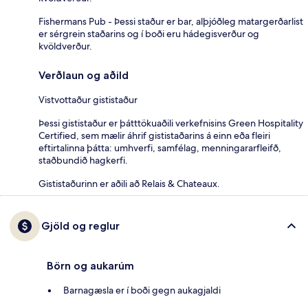
Fishermans Pub - Þessi staður er bar, alþjóðleg matargerðarlist
er sérgrein staðarins og í boði eru hádegisverður og
kvöldverður.
Verðlaun og aðild
Vistvottaður gististaður
Þessi gististaður er þátttökuaðili verkefnisins Green Hospitality
Certified, sem mælir áhrif gististaðarins á einn eða fleiri
eftirtalinna þátta: umhverfi, samfélag, menningararfleifð,
staðbundið hagkerfi.
Gististaðurinn er aðili að Relais & Chateaux.
Gjöld og reglur
Börn og aukarúm
Barnagæsla er í boði gegn aukagjaldi