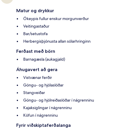
Matur og drykkur
Ókeypis fullur enskur morgunverður
Veitingastaður
Bar/setustofa
Herbergisþjónusta allan sólarhringinn
Ferðast með börn
Barnagæsla (aukagjald)
Áhugavert að gera
Vistvænar ferðir
Göngu- og hjólaslóðar
Stangveiðar
Göngu- og hjólreiðaslóðar í nágrenninu
Kajaksiglingar í nágrenninu
Köfun í nágrenninu
Fyrir viðskiptaferðalanga