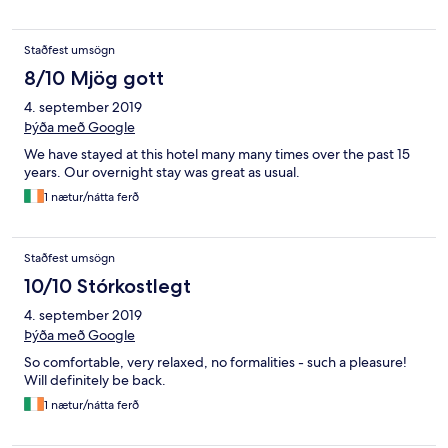
Loved our two night stay here and would definitely return if in
the area. Highly recommend it!
Staðfest umsögn
8/10 Mjög gott
4. september 2019
Þýða með Google
We have stayed at this hotel many many times over the past 15
years. Our overnight stay was great as usual.
1 nætur/nátta ferð
Staðfest umsögn
10/10 Stórkostlegt
4. september 2019
Þýða með Google
So comfortable, very relaxed, no formalities - such a pleasure!
Will definitely be back.
1 nætur/nátta ferð