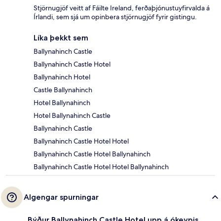
Stjörnugjöf veitt af Fáilte Ireland, ferðaþjónustuyfirvalda á
Írlandi, sem sjá um opinbera stjörnugjöf fyrir gistingu.
Líka þekkt sem
Ballynahinch Castle
Ballynahinch Castle Hotel
Ballynahinch Hotel
Castle Ballynahinch
Hotel Ballynahinch
Hotel Ballynahinch Castle
Ballynahinch Castle
Ballynahinch Castle Hotel Hotel
Ballynahinch Castle Hotel Ballynahinch
Ballynahinch Castle Hotel Hotel Ballynahinch
Algengar spurningar
Býður Ballynahinch Castle Hotel upp á ókeypis