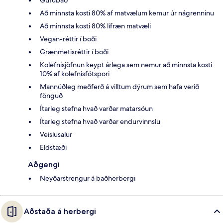
Að minnsta kosti 80% af matvælum kemur úr nágrenninu
Að minnsta kosti 80% lífræn matvæli
Vegan-réttir í boði
Grænmetisréttir í boði
Kolefnisjöfnun keypt árlega sem nemur að minnsta kosti
10% af kolefnisfótspori
Mannúðleg meðferð á villtum dýrum sem hafa verið
fönguð
Ítarleg stefna hvað varðar matarsóun
Ítarleg stefna hvað varðar endurvinnslu
Veislusalur
Eldstæði
Aðgengi
Neyðarstrengur á baðherbergi
Aðstaða á herbergi