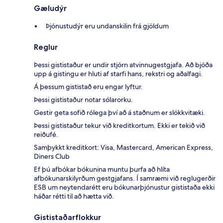
Gæludýr
Þjónustudýr eru undanskilin frá gjöldum
Reglur
Þessi gististaður er undir stjórn atvinnugestgjafa. Að bjóða
upp á gistingu er hluti af starfi hans, rekstri og aðalfagi.
Á þessum gististað eru engar lyftur.
Þessi gististaður notar sólarorku.
Gestir geta sofið rólega því að á staðnum er slökkvitæki.
Þessi gististaður tekur við kreditkortum. Ekki er tekið við
reiðufé.
Samþykkt kreditkort: Visa, Mastercard, American Express,
Diners Club
Ef þú afbókar bókunina muntu þurfa að hlíta
afbókunarskilyrðum gestgjafans. Í samræmi við reglugerðir
ESB um neytendarétt eru bókunarþjónustur gististaða ekki
háðar rétti til að hætta við.
Gististaðarflokkur