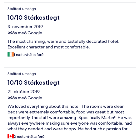
Staðfest umsögn
10/10 Stórkostlegt
3. nóvember 2019
Þýða með Google
The most charming, warm and tastefully decorated hotel.
Excellent character and most comfortable.
1 nætur/nátta ferð
Staðfest umsögn
10/10 Stórkostlegt
21. október 2019
Þýða með Google
We loved everything about this hotel! The rooms were clean,
beds were extremely comfortable, food was great but most
importantly, the staff were amazing. Specifically Martin!! He was
always everywhere making sure everyone was comfortable, had
what they needed and were happy. He had such a passion for
his job that it translated to pure excellence in his job!! Well done
2 nætur/nátta ferð
Ballynahinch for employing such a remarkable staff member.