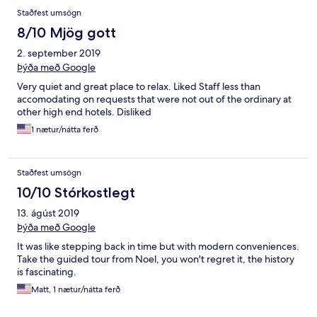
Staðfest umsögn
8/10 Mjög gott
2. september 2019
Þýða með Google
Very quiet and great place to relax. Liked Staff less than
accomodating on requests that were not out of the ordinary at
other high end hotels. Disliked
1 nætur/nátta ferð
Staðfest umsögn
10/10 Stórkostlegt
13. ágúst 2019
Þýða með Google
It was like stepping back in time but with modern conveniences.
Take the guided tour from Noel, you won't regret it, the history
is fascinating.
Matt, 1 nætur/nátta ferð