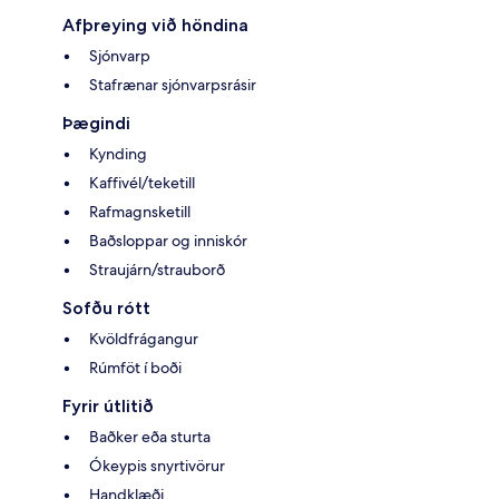
Afþreying við höndina
Sjónvarp
Stafrænar sjónvarpsrásir
Þægindi
Kynding
Kaffivél/teketill
Rafmagnsketill
Baðsloppar og inniskór
Straujárn/strauborð
Sofðu rótt
Kvöldfrágangur
Rúmföt í boði
Fyrir útlitið
Baðker eða sturta
Ókeypis snyrtivörur
Handklæði