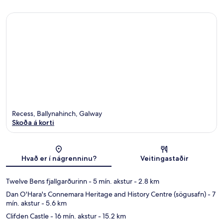
Recess, Ballynahinch, Galway
Skoða á korti
Kort
Hvað er í nágrenninu?
Veitingastaðir
Twelve Bens fjallgarðurinn
- 5 mín. akstur
- 2.8 km
Dan O'Hara's Connemara Heritage and History Centre (sögusafn)
- 7
mín. akstur
- 5.6 km
Clifden Castle
- 16 mín. akstur
- 15.2 km