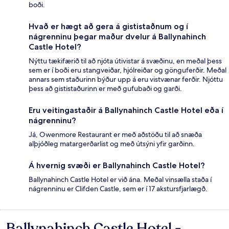
boði.
Hvað er hægt að gera á gististaðnum og í
nágrenninu þegar maður dvelur á Ballynahinch
Castle Hotel?
Nýttu tækifærið til að njóta útivistar á svæðinu, en meðal þess
sem er í boði eru stangveiðar, hjólreiðar og gönguferðir. Meðal
annars sem staðurinn býður upp á eru vistvænar ferðir. Njóttu
þess að gististaðurinn er með gufubaði og garði.
Eru veitingastaðir á Ballynahinch Castle Hotel eða í
nágrenninu?
Já, Owenmore Restaurant er með aðstöðu til að snæða
alþjóðleg matargerðarlist og með útsýni yfir garðinn.
Á hvernig svæði er Ballynahinch Castle Hotel?
Ballynahinch Castle Hotel er við ána. Meðal vinsælla staða í
nágrenninu er Clifden Castle, sem er í 17 akstursfjarlægð.
Ballynahinch Castle Hotel -
Umsagnir