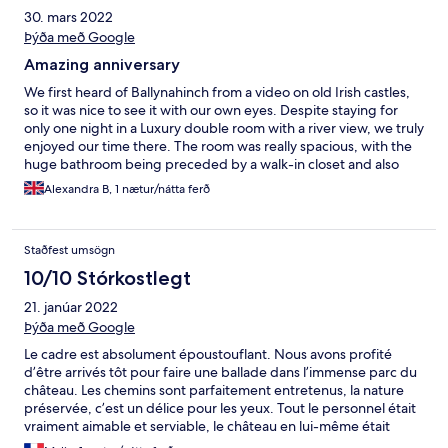
30. mars 2022
Þýða með Google
Amazing anniversary
We first heard of Ballynahinch from a video on old Irish castles,
so it was nice to see it with our own eyes. Despite staying for
only one night in a Luxury double room with a river view, we truly
enjoyed our time there. The room was really spacious, with the
huge bathroom being preceded by a walk-in closet and also
having both a walk-in shower and a bathtub. Be it night or day,
Alexandra B, 1 nætur/nátta ferð
the view from the room and outdoor patio was mesmerising.
Being our 5th anniversary, an additional surprise was a greeting
card marking the occasion left in our room. Having arrived really
Staðfest umsögn
late, we only had time for dinner that evening and it was a great
experience. Both the drinks and food were interesting and
10/10 Stórkostlegt
delicious. For breakfast we had a table with a nice river view and
21. janúar 2022
the food options were plentiful. Before leaving, we also had a
lovely walk around the property, which is truly amazing. We
Þýða með Google
would definitely come back for another serene and relaxing stay
Le cadre est absolument époustouflant. Nous avons profité
in the future. P.S. If you have the time, the Sky Road starting in
d’être arrivés tôt pour faire une ballade dans l’immense parc du
Clifden offers amazing views and is not to be missed.
château. Les chemins sont parfaitement entretenus, la nature
préservée, c’est un délice pour les yeux. Tout le personnel était
vraiment aimable et serviable, le château en lui-même était
magnifique et l’ambiance chaleureuse et reposante.