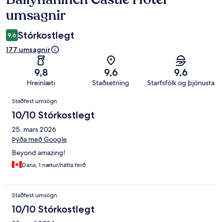
umsagnir
Stórkostlegt
9,6
177 umsagnir
9,8
9,6
9,6
Hreinlæti
Staðsetning
Starfsfólk og þjónusta
Umsagnir
Staðfest umsögn
10/10 Stórkostlegt
25. mars 2026
Þýða með Google
Beyond amazing!
Dana, 1 nætur/nátta ferð
Staðfest umsögn
10/10 Stórkostlegt