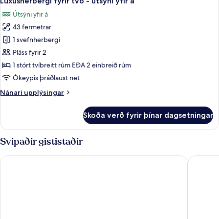
Lúxusherbergi fyrir tvo - útsýni yfir á
allar
rúmi
Útsýni yfir á
-
myndir
útsýni
43 fermetrar
fyrir
yfir
Lúxusherbergi
1 svefnherbergi
á
fyrir
Pláss fyrir 2
tvo
1 stórt tvíbreitt rúm EÐA 2 einbreið rúm
-
Ókeypis þráðlaust net
útsýni
Nánari
Nánari upplýsingar
yfir
upplýsingar
á
fyrir
Skoða verð fyrir þínar dagsetningar
Lúxusherbergi
fyrir
tvo
Svipaðir gististaðir
-
útsýni
Glenlo Abbey Hotel
The Gal
yfir
á