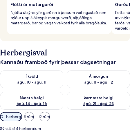
Flótti úr matargarði
Garðat
Njóttu útsýnis yfir garðinn á þessum veitingastað sem
Þetta hó
býður upp á ókeypis morgunverð, alþjóðlega
ævintýra
matargerð, bar og vegan valkosti fyrir alla bragðlauka.
ferða, v
varðeldi
Herbergisval
Kannaðu framboð fyrir þessar dagsetningar
Athuga framboð í kvöld ágú. 10 - ágú. 11
Athuga framboð á morgun ágú. 
Í kvöld
Á morgun
ágú. 10 - ágú. 11
ágú. 11 - ágú. 12
Athuga framboð næstu helgi ágú. 14 - ágú. 16
Athuga framboð þarnæstu helg
Næsta helgi
Þarnæsta helgi
ágú. 14 - ágú. 16
ágú. 21 - ágú. 23
Síur
Öll herbergi
1 rúm
2 rúm
í
boði
Sýni 4 af 4 herbergjum