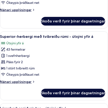
tvo
Ókeypis þráðlaust net
-
Nánari
Nánari upplýsingar
útsýni
upplýsingar
yfir
fyrir
Skoða verð fyrir þínar dagsetningar
á
Classic-
herbergi
fyrir
Skoða
Superior-herbergi með tvíbreiðu rúmi -
3
tvo
Superior-herbergi með tvíbreiðu rúmi - útsýni yfir á
allar
-
Útsýni yfir á
útsýni
myndir
yfir
43 fermetrar
fyrir
á
Superior-
1 svefnherbergi
herbergi
Pláss fyrir 2
með
1 stórt tvíbreitt rúm
tvíbreiðu
Ókeypis þráðlaust net
rúmi
Nánari
Nánari upplýsingar
-
upplýsingar
útsýni
fyrir
Skoða verð fyrir þínar dagsetningar
yfir
Superior-
herbergi
á
með
Skoða
Lúxusherbergi fyrir tvo - útsýni yfir á
4
tvíbreiðu