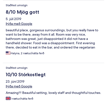
Staðfest umsögn
8/10 Mjög gott
5. júlí 2019
Þýða með Google
beautiful place, gorgeous surroundings, but you really have to
want to be there, away from it all. Room was very nice,
bathroom was great, just disappointed it did not have a
handheld shower. Food was a disappointment. First evening
there, decided to eat in the bar, and ordered the vegetarian
dish, nocchi, for €20, and I got five nochjis on the plate. I
Halyna, 2 nætur/nátta ferð
complained to the waiter, so they sent out three more , for a
total of eight. It was barely enough fir a starter! To their credit
they did not charge for the plate. The next night, we were
Staðfest umsögn
going to eat in the dining room. Dinner was fixed price, €70 for
three courses, so we were expecting a really special dinner.
10/10 Stórkostlegt
Imagine our surprise when we saw that one of the choices for
23. júní 2019
the entree, or main as they say there, was the same dish of
nocchis that was offered in the bar the night before. That was
Þýða með Google
enough to make us leave and return to the bar, where I had a
Amazing!!! Beautiful setting, lovely staff and thoughtful touches.
very satisfactory duck dish for €22. Just a warning about the
food.
1 nætur/nátta ferð