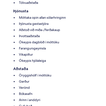
Tölvuaðstaða
Þjónusta
Móttaka opin allan sólarhringinn
Þjónusta gestastjóra
Aðstoð við miða-/ferðakaup
Þvottaaðstaða
Ókeypis dagblöð í móttöku
Farangursgeymsla
Vikapiltur
Ókeypis hjólaleiga
Aðstaða
Öryggishólf í móttöku
Garður
Verönd
Bókasafn
Arinn í anddyri
Gufubað