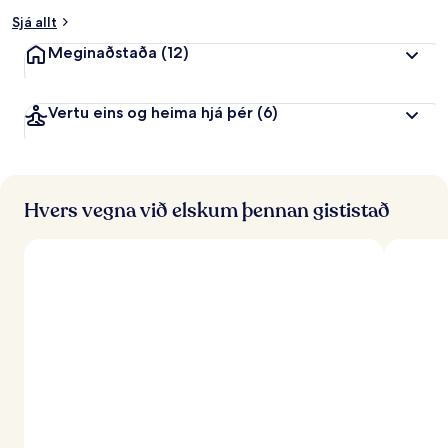
Sjá allt
Meginaðstaða
(12)
Vertu eins og heima hjá þér
(6)
Hvers vegna við elskum þennan gististað