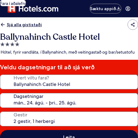
Fara í aðalefni
Sæktu appið
Sjá alla gististaði
Ballynahinch Castle Hotel
4.0
stjörnu
Hótel, fyrir vandláta, í Ballynahinch, með veitingastað og bar/setustofu
gististaður
Veldu dagsetningar til að sjá verð
Hvert viltu fara?
Dagsetningar
Gestir
Leita