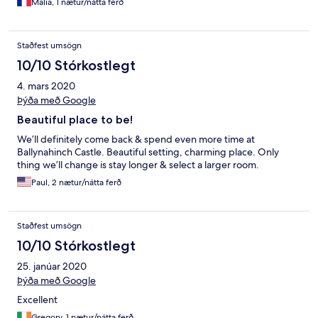
Malia, 1 nætur/nátta ferð
Staðfest umsögn
10/10 Stórkostlegt
4. mars 2020
Þýða með Google
Beautiful place to be!
We’ll definitely come back & spend even more time at
Ballynahinch Castle. Beautiful setting, charming place. Only
thing we’ll change is stay longer & select a larger room.
Paul, 2 nætur/nátta ferð
Staðfest umsögn
10/10 Stórkostlegt
25. janúar 2020
Þýða með Google
Excellent
Gregory, 1 nætur/nátta ferð