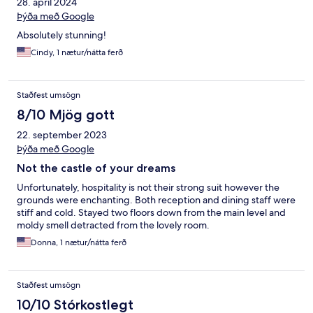
28. apríl 2024
Þýða með Google
Absolutely stunning!
Cindy, 1 nætur/nátta ferð
Staðfest umsögn
8/10 Mjög gott
22. september 2023
Þýða með Google
Not the castle of your dreams
Unfortunately, hospitality is not their strong suit however the
grounds were enchanting. Both reception and dining staff were
stiff and cold. Stayed two floors down from the main level and
moldy smell detracted from the lovely room.
Donna, 1 nætur/nátta ferð
Staðfest umsögn
10/10 Stórkostlegt