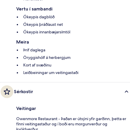
Vertu í sambandi
Ókeypis dagblöð
Ókeypis þráðlaust net
Ókeypis innanbæjarsímtöl
Meira
Þrif daglega
Öryggishólf á herbergjum
Kort af svæðinu
Leiðbeiningar um veitingastaði
Sérkostir
Veitingar
Owenmore Restaurant - Þaðan er útsýni yfir garðinn, þetta er
fínni veitingastaður og í boði eru morgunverður og
kvöldverður.