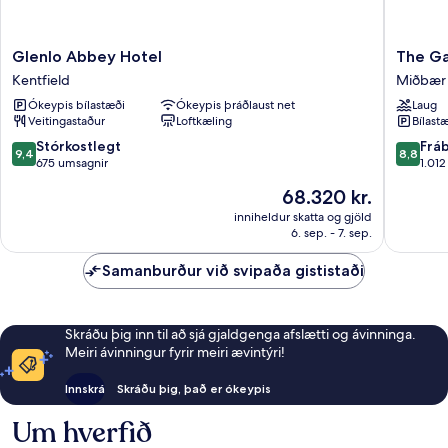
Glenlo
The
Glenlo Abbey Hotel
The G
Abbey
Galmon
Kentfield
Miðbær
Hotel
Miðbær
Ókeypis bílastæði
Ókeypis þráðlaust net
Laug
Kentfield
Galway
Veitingastaður
Loftkæling
Bílastæ
9.4
8.8
Stórkostlegt
Frá
9,4
8,8
af
af
675 umsagnir
1.01
10,
10,
Verðið
68.320 kr.
Stórkostlegt,
Frábært
er
675
1.012
inniheldur skatta og gjöld
68.320 kr.
6. sep. - 7. sep.
umsagnir
umsagni
Samanburður við svipaða gististaði
Skráðu þig inn til að sjá gjaldgenga afslætti og ávinninga.
Meiri ávinningur fyrir meiri ævintýri!
Innskrá
Skráðu þig, það er ókeypis
Um hverfið