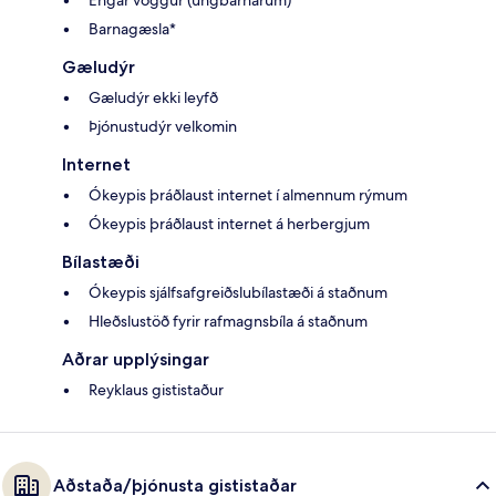
Barnagæsla*
Gæludýr
Gæludýr ekki leyfð
Þjónustudýr velkomin
Internet
Ókeypis þráðlaust internet í almennum rýmum
Ókeypis þráðlaust internet á herbergjum
Bílastæði
Ókeypis sjálfsafgreiðslubílastæði á staðnum
Hleðslustöð fyrir rafmagnsbíla á staðnum
Aðrar upplýsingar
Reyklaus gististaður
Aðstaða/þjónusta gististaðar