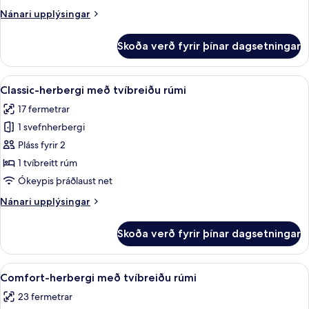
Nánari
Nánari upplýsingar
upplýsingar
fyrir
Skoða verð fyrir þínar dagsetningar
Basic-
herbergi
Skoða
Classic-herbergi með tvíbreiðu rúmi 
6
Classic-herbergi með tvíbreiðu rúmi
allar
17 fermetrar
myndir
1 svefnherbergi
fyrir
Classic-
Pláss fyrir 2
herbergi
1 tvíbreitt rúm
með
Ókeypis þráðlaust net
tvíbreiðu
Nánari
Nánari upplýsingar
rúmi
upplýsingar
fyrir
Skoða verð fyrir þínar dagsetningar
Classic-
herbergi
með
Skoða
Comfort-herbergi með tvíbreiðu rúmi 
6
tvíbreiðu
Comfort-herbergi með tvíbreiðu rúmi
allar
rúmi
23 fermetrar
myndir