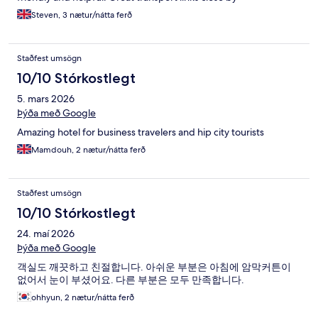
Steven, 3 nætur/nátta ferð
Staðfest umsögn
10/10 Stórkostlegt
5. mars 2026
Þýða með Google
Amazing hotel for business travelers and hip city tourists
Mamdouh, 2 nætur/nátta ferð
Staðfest umsögn
10/10 Stórkostlegt
24. maí 2026
Þýða með Google
객실도 깨끗하고 친절합니다. 아쉬운 부분은 아침에 암막커튼이
없어서 눈이 부셨어요. 다른 부분은 모두 만족합니다.
ohhyun, 2 nætur/nátta ferð