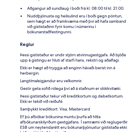
Aðgangur að sundlaug í boði frá kl. 08:00 til kl. 21:00.
Nuddþjónusta og heilsulind eru í boði gegn pöntun,
sem hægt er að framkvæma með því að hafa samband
við gististaðinn fyrir komu í númerinu í
bókunarstaðfestingunni.
Reglur
Þessi gististaður er undir stjórn atvinnugestgjafa. Að bjóða
upp á gistingu er hluti af starfi hans, rekstri og aðalfagi.
Ekki er hægt að tryggja að enginn hávaði berist inn á
herbergin.
Langtímaleigjendur eru velkomnir.
Gestir geta sofið rólega því að á staðnum er slökkvitæki.
Þessi gististaður tekur við kreditkortum og debetkortum.
Ekki er tekið við reiðufé.
Samþykkt kreditkort: Visa, Mastercard
Ef þú afbókar bókunina muntu þurfa að hlíta
afbókunarskilyrðum gestgjafans. Í samræmi við reglugerðir
ESB um neytendarétt eru bókunarþjónustur gististaða ekki