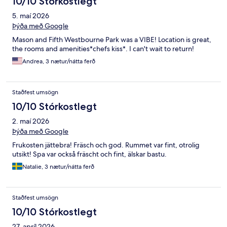
10/10 Stórkostlegt
5. maí 2026
Þýða með Google
Mason and Fifth Westbourne Park was a VIBE! Location is great,
the rooms and amenities*chefs kiss*. I can't wait to return!
Andrea, 3 nætur/nátta ferð
Staðfest umsögn
10/10 Stórkostlegt
2. maí 2026
Þýða með Google
Frukosten jättebra! Fräsch och god. Rummet var fint, otrolig
utsikt! Spa var också fräscht och fint, älskar bastu.
Natalie, 3 nætur/nátta ferð
Staðfest umsögn
10/10 Stórkostlegt
27. apríl 2026