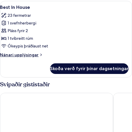
Skoða
Best In House | Rúmföt af bestu gerð
8
Best In House
allar
23 fermetrar
myndir
1 svefnherbergi
fyrir
Best
Pláss fyrir 2
In
1 tvíbreitt rúm
House
Ókeypis þráðlaust net
Nánari
Nánari upplýsingar
upplýsingar
fyrir
Skoða verð fyrir þínar dagsetningar
Best
In
House
Svipaðir gististaðir
Ruby Zoe Hotel London by IHG
Holiday 