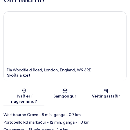
11a Woodfield Road, London, England, W9 3RE
Skoða á korti
Kort
Hvað er í
Samgöngur
Veitingastaðir
nágrenninu?
Westbourne Grove
- 8 mín. ganga
- 0.7 km
Portobello Rd markaður
- 12 mín. ganga
- 1.0 km
Queensway
- 18 mín. ganga
- 1.6 km