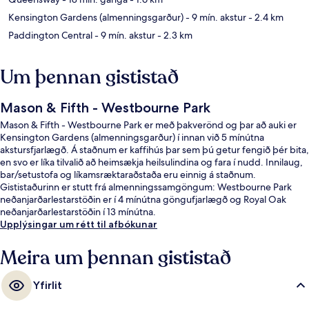
Kensington Gardens (almenningsgarður)
- 9 mín. akstur
- 2.4 km
Paddington Central
- 9 mín. akstur
- 2.3 km
Um þennan gististað
Mason & Fifth - Westbourne Park
Mason & Fifth - Westbourne Park er með þakverönd og þar að auki er
Kensington Gardens (almenningsgarður) í innan við 5 mínútna
akstursfjarlægð. Á staðnum er kaffihús þar sem þú getur fengið þér bita,
en svo er líka tilvalið að heimsækja heilsulindina og fara í nudd. Innilaug,
bar/setustofa og líkamsræktaraðstaða eru einnig á staðnum.
Gististaðurinn er stutt frá almenningssamgöngum: Westbourne Park
neðanjarðarlestarstöðin er í 4 mínútna göngufjarlægð og Royal Oak
neðanjarðarlestarstöðin í 13 mínútna.
Upplýsingar um rétt til afbókunar
Meira um þennan gististað
Yfirlit