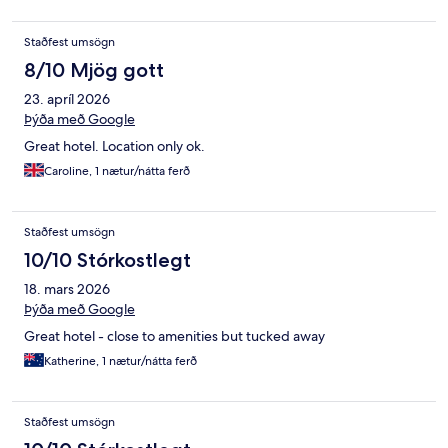
and spent time by the riverside patio or other hidden areas that
provide space to work or have a bite to eat. It felt safe and
Staðfest umsögn
welcoming - in an area that is seeing a revival. If you go- spend
time exploring the place and the local areas. Would be fantastic
8/10 Mjög gott
spot for a working trip.
23. apríl 2026
Þýða með Google
Great hotel. Location only ok.
Caroline, 1 nætur/nátta ferð
Staðfest umsögn
10/10 Stórkostlegt
18. mars 2026
Þýða með Google
Great hotel - close to amenities but tucked away
Katherine, 1 nætur/nátta ferð
Staðfest umsögn