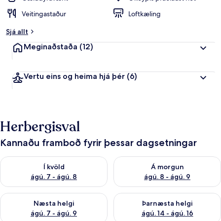
Veitingastaður
Loftkæling
Sjá allt
Meginaðstaða
(12)
Vertu eins og heima hjá þér
(6)
Herbergisval
Kannaðu framboð fyrir þessar dagsetningar
Athuga framboð í kvöld ágú. 7 - ágú. 8
Athuga framboð á morgun ágú.
Í kvöld
Á morgun
ágú. 7 - ágú. 8
ágú. 8 - ágú. 9
Athuga framboð næstu helgi ágú. 7 - ágú. 9
Athuga framboð þarnæstu helgi
Næsta helgi
Þarnæsta helgi
ágú. 7 - ágú. 9
ágú. 14 - ágú. 16