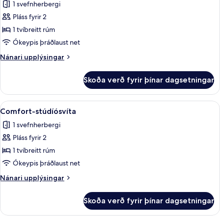
1 svefnherbergi
fyrir
Comfort-
Pláss fyrir 2
herbergi
1 tvíbreitt rúm
með
Ókeypis þráðlaust net
tvíbreiðu
Nánari
Nánari upplýsingar
rúmi
upplýsingar
fyrir
Skoða verð fyrir þínar dagsetningar
Comfort-
herbergi
með
Skoða
Comfort-stúdíósvíta | Rúmföt af best
6
tvíbreiðu
Comfort-stúdíósvíta
allar
rúmi
1 svefnherbergi
myndir
Pláss fyrir 2
fyrir
Comfort-
1 tvíbreitt rúm
stúdíósvíta
Ókeypis þráðlaust net
Nánari
Nánari upplýsingar
upplýsingar
fyrir
Skoða verð fyrir þínar dagsetningar
Comfort-
stúdíósvíta