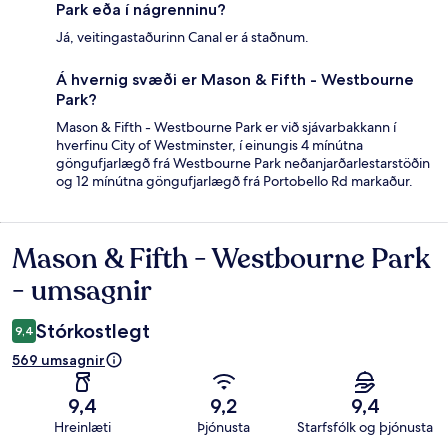
Park eða í nágrenninu?
Já, veitingastaðurinn Canal er á staðnum.
Á hvernig svæði er Mason & Fifth - Westbourne
Park?
Mason & Fifth - Westbourne Park er við sjávarbakkann í
hverfinu City of Westminster, í einungis 4 mínútna
göngufjarlægð frá Westbourne Park neðanjarðarlestarstöðin
og 12 mínútna göngufjarlægð frá Portobello Rd markaður.
Mason & Fifth - Westbourne Park
Umsagnir
- umsagnir
Stórkostlegt
9,4
569 umsagnir
9,4
9,2
9,4
Hreinlæti
Þjónusta
Starfsfólk og þjónusta