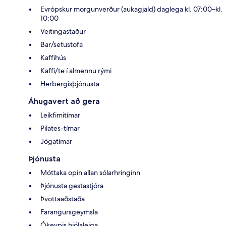
Evrópskur morgunverður (aukagjald) daglega kl. 07:00–kl.
10:00
Veitingastaður
Bar/setustofa
Kaffihús
Kaffi/te í almennu rými
Herbergisþjónusta
Áhugavert að gera
Leikfimitímar
Pilates-tímar
Jógatímar
Þjónusta
Móttaka opin allan sólarhringinn
Þjónusta gestastjóra
Þvottaaðstaða
Farangursgeymsla
Ókeypis hjólaleiga