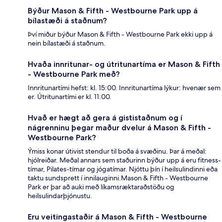
Býður Mason & Fifth - Westbourne Park upp á
bílastæði á staðnum?
Því miður býður Mason & Fifth - Westbourne Park ekki upp á
nein bílastæði á staðnum.
Hvaða innritunar- og útritunartíma er Mason & Fifth
- Westbourne Park með?
Innritunartími hefst: kl. 15:00. Innritunartíma lýkur: hvenær sem
er. Útritunartími er kl. 11:00.
Hvað er hægt að gera á gististaðnum og í
nágrenninu þegar maður dvelur á Mason & Fifth -
Westbourne Park?
Ýmiss konar útivist stendur til boða á svæðinu. Þar á meðal:
hjólreiðar. Meðal annars sem staðurinn býður upp á eru fitness-
tímar, Pilates-tímar og jógatímar. Njóttu þín í heilsulindinni eða
taktu sundsprett í innilauginni.Mason & Fifth - Westbourne
Park er þar að auki með líkamsræktaraðstöðu og
heilsulindarþjónustu.
Eru veitingastaðir á Mason & Fifth - Westbourne