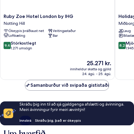
Ruby
Holiday
Ruby Zoe Hotel London by IHG
Holida
Zoe
Inn
Notting Hill
Miðbor
Hotel
London
Ókeypis þráðlaust net
Veitingastaður
Laug
London
-
Loftkæling
Bar
Bílastæ
by
Kensing
IHG
High
9.4
8.2
Stórkostlegt
Mjö
9,4
8,2
Notting
St.
af
af
1.271 umsögn
1.94
Hill
by
10,
10,
IHG
Stórkostlegt,
Mjög
Verðið
25.271 kr.
Miðbor
1.271
gott,
er
inniheldur skatta og gjöld
Lundún
umsögn
1.945
25.271 kr.
24. ágú. - 25. ágú.
umsagni
Samanburður við svipaða gististaði
Skráðu þig inn til að sjá gjaldgenga afslætti og ávinninga.
Meiri ávinningur fyrir meiri ævintýri!
Innskrá
Skráðu þig, það er ókeypis
Um hverfið