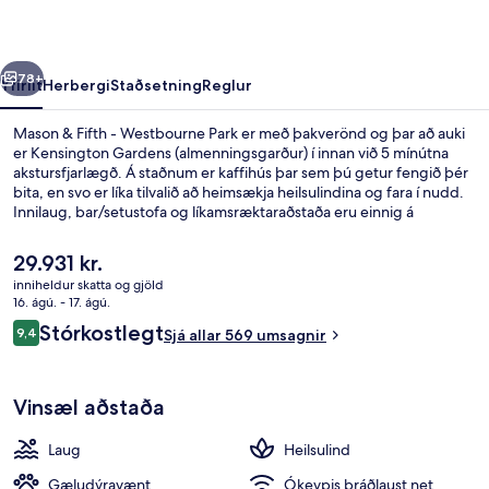
Westbourne
Park
rra
Næsta
78+
Yfirlit
Herbergi
Staðsetning
Reglur
Mason & Fifth - Westbourne Park er með þakverönd og þar að auki
er Kensington Gardens (almenningsgarður) í innan við 5 mínútna
akstursfjarlægð. Á staðnum er kaffihús þar sem þú getur fengið þér
bita, en svo er líka tilvalið að heimsækja heilsulindina og fara í nudd.
Innilaug, bar/setustofa og líkamsræktaraðstaða eru einnig á
staðnum. Gististaðurinn er stutt frá almenningssamgöngum:
Westbourne Park neðanjarðarlestarstöðin er í 4 mínútna
Núverandi
29.931 kr.
göngufjarlægð og Royal Oak neðanjarðarlestarstöðin í 13 mínútna.
verð
inniheldur skatta og gjöld
er
16. ágú. - 17. ágú.
Betri stofa
29.931 kr.
Umsagnir
Stórkostlegt
9,4
Sjá allar 569 umsagnir
9,4 af 10
Vinsæl aðstaða
Laug
Heilsulind
Gæludýravænt
Ókeypis þráðlaust net