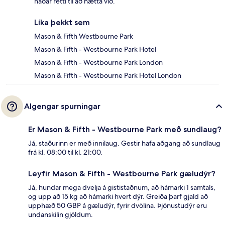
háðar rétti til að hætta við.
Líka þekkt sem
Mason & Fifth Westbourne Park
Mason & Fifth - Westbourne Park Hotel
Mason & Fifth - Westbourne Park London
Mason & Fifth - Westbourne Park Hotel London
Algengar spurningar
Er Mason & Fifth - Westbourne Park með sundlaug?
Já, staðurinn er með innilaug. Gestir hafa aðgang að sundlaug
frá kl. 08:00 til kl. 21:00.
Leyfir Mason & Fifth - Westbourne Park gæludýr?
Já, hundar mega dvelja á gististaðnum, að hámarki 1 samtals,
og upp að 15 kg að hámarki hvert dýr. Greiða þarf gjald að
upphæð 50 GBP á gæludýr, fyrir dvölina. Þjónustudýr eru
undanskilin gjöldum.