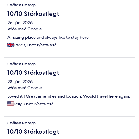
Umsagnir
Staðfest umsögn
10/10 Stórkostlegt
26. júní 2026
Þýða með Google
Amazing place and always like to stay here
Francis, 1 nætur/nátta ferð
Staðfest umsögn
10/10 Stórkostlegt
28. júní 2026
Þýða með Google
Loved it ! Great amenities and location. Would travel here again.
Kelly, 7 nætur/nátta ferð
Staðfest umsögn
10/10 Stórkostlegt