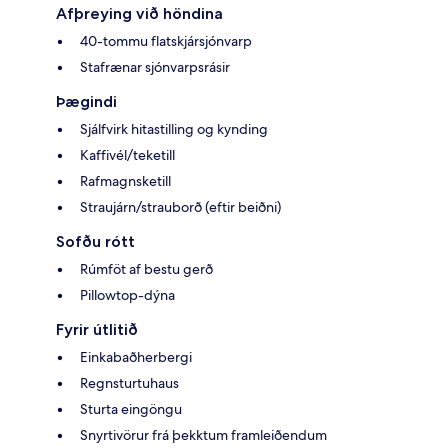
Afþreying við höndina
40-tommu flatskjársjónvarp
Stafrænar sjónvarpsrásir
Þægindi
Sjálfvirk hitastilling og kynding
Kaffivél/teketill
Rafmagnsketill
Straujárn/strauborð (eftir beiðni)
Sofðu rótt
Rúmföt af bestu gerð
Pillowtop-dýna
Fyrir útlitið
Einkabaðherbergi
Regnsturtuhaus
Sturta eingöngu
Snyrtivörur frá þekktum framleiðendum