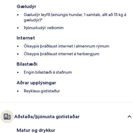
Gæludýr
Gæludýr leyfð (einungis hundar, 1 samtals, allt að 15 kg á
gæludýr)*
Þjónustudýr velkomin
Internet
Ókeypis þráðlaust internet í almennum rýmum
Ókeypis þráðlaust internet á herbergjum
Bílastæði
Engin bílastæði á staðnum
Aðrar upplýsingar
Reyklaus gististaður
Aðstaða/þjónusta gististaðar
Matur og drykkur