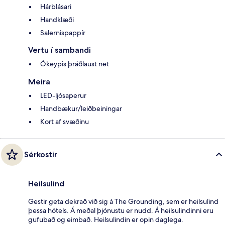
Hárblásari
Handklæði
Salernispappír
Vertu í sambandi
Ókeypis þráðlaust net
Meira
LED-ljósaperur
Handbækur/leiðbeiningar
Kort af svæðinu
Sérkostir
Heilsulind
Gestir geta dekrað við sig á The Grounding, sem er heilsulind
þessa hótels. Á meðal þjónustu er nudd. Á heilsulindinni eru
gufubað og eimbað. Heilsulindin er opin daglega.