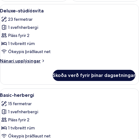
Skoða
Deluxe-stúdíósvíta | Rúmföt af bestu
9
Deluxe-stúdíósvíta
allar
23 fermetrar
myndir
1 svefnherbergi
fyrir
Deluxe-
Pláss fyrir 2
stúdíósvíta
1 tvíbreitt rúm
Ókeypis þráðlaust net
Nánari
Nánari upplýsingar
upplýsingar
fyrir
Skoða verð fyrir þínar dagsetningar
Deluxe-
stúdíósvíta
Skoða
Basic-herbergi | Rúmföt af bestu ger
5
Basic-herbergi
allar
15 fermetrar
myndir
1 svefnherbergi
fyrir
Basic-
Pláss fyrir 2
herbergi
1 tvíbreitt rúm
Ókeypis þráðlaust net