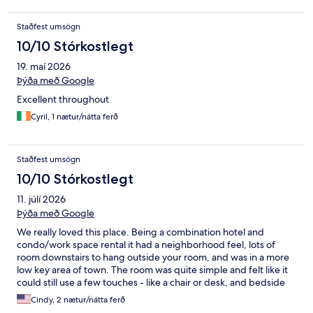
Staðfest umsögn
10/10 Stórkostlegt
19. maí 2026
Þýða með Google
Excellent throughout
Cyril, 1 nætur/nátta ferð
Staðfest umsögn
10/10 Stórkostlegt
11. júlí 2026
Þýða með Google
We really loved this place. Being a combination hotel and
condo/work space rental it had a neighborhood feel, lots of
room downstairs to hang outside your room, and was in a more
low key area of town. The room was quite simple and felt like it
could still use a few touches - like a chair or desk, and bedside
table that were bigger than a place to put a cell phone, but it
Cindy, 2 nætur/nátta ferð
was clean and comfortable. We used the pool and steam room,