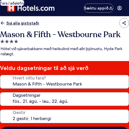
Fara í aðalefni
Sæktu appið
Sjá alla gististaði
Mason & Fifth - Westbourne Park
4.0
stjörnu
Hótel við sjávarbakkann með heilsulind með allri þjónustu, Hyde Park
gististaður
nálægt.
Veldu dagsetningar til að sjá verð
Hvert viltu fara?
Dagsetningar
Gestir