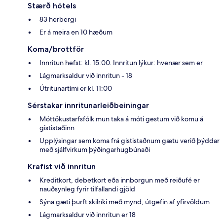
Stærð hótels
83 herbergi
Er á meira en 10 hæðum
Koma/brottför
Innritun hefst: kl. 15:00. Innritun lýkur: hvenær sem er
Lágmarksaldur við innritun - 18
Útritunartími er kl. 11:00
Sérstakar innritunarleiðbeiningar
Móttökustarfsfólk mun taka á móti gestum við komu á
gististaðinn
Upplýsingar sem koma frá gististaðnum gætu verið þýddar
með sjálfvirkum þýðingarhugbúnaði
Krafist við innritun
Kreditkort, debetkort eða innborgun með reiðufé er
nauðsynleg fyrir tilfallandi gjöld
Sýna gæti þurft skilríki með mynd, útgefin af yfirvöldum
Lágmarksaldur við innritun er 18