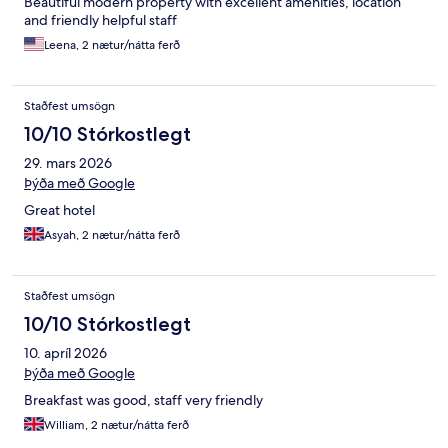
Beautiful modern property with excellent amenities, location
and friendly helpful staff
Leena, 2 nætur/nátta ferð
Staðfest umsögn
10/10 Stórkostlegt
29. mars 2026
Þýða með Google
Great hotel
Asyah, 2 nætur/nátta ferð
Staðfest umsögn
10/10 Stórkostlegt
10. apríl 2026
Þýða með Google
Breakfast was good, staff very friendly
William, 2 nætur/nátta ferð