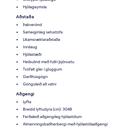
Hjólageymsla
Aðstaða
Þakverönd
Sameiginleg setustofa
Líkamsræktaraðstaða
Innilaug
Hjólastæði
Heilsulind með fullri þjónustu
Tvöfalt gler í gluggum
Garðhúsgögn
Gönguleið að vatni
Aðgengi
Lyfta
Breidd lyftudyra (cm): 3048
Ferðaleið aðgengileg hjólastólum
Almenningsbaðherbergi með hjólastólaaðgengi