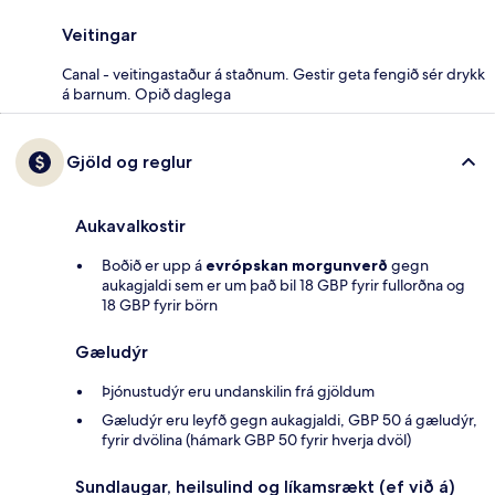
Veitingar
Canal - veitingastaður á staðnum. Gestir geta fengið sér drykk
á barnum. Opið daglega
Gjöld og reglur
Aukavalkostir
Boðið er upp á
evrópskan morgunverð
gegn
aukagjaldi sem er um það bil 18 GBP fyrir fullorðna og
18 GBP fyrir börn
Gæludýr
Þjónustudýr eru undanskilin frá gjöldum
Gæludýr eru leyfð gegn aukagjaldi, GBP 50 á gæludýr,
fyrir dvölina (hámark GBP 50 fyrir hverja dvöl)
Sundlaugar, heilsulind og líkamsrækt (ef við á)