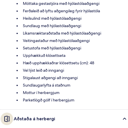
Móttaka gestastjóra með hjólastólaaðgengi
Ferðaleið að lyftu aðgengileg fyrir hjólastóla
Heilsulind með hjólastólaaðgengi
Sundlaug með hjólastólaaðgengi
Líkamsræktaraðstaða með hjólastólaaðgengi
Veitingastaður með hjólastólaaðgengi
Setustofa með hjólastólaaðgengi
Upphækkuð klósettseta
Hæð upphækkaðrar klósettsetu (cm): 48
Vel lýst leið að inngangi
Stigalaust aðgengi að inngangi
Sundlaugarlyfta á staðnum
Mottur í herbergjum
Parketlögð gólf í herbergjum
Aðstaða á herbergi