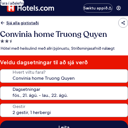
Fara í aðalefni
Sæktu appið
Sjá alla gististaði
Convinia home Truong Quyen
2.5
stjörnu
Hótel með heilsulind með allri þjónustu, Stríðsminjasafnið nálægt
gististaður
Veldu dagsetningar til að sjá verð
Hvert viltu fara?
Dagsetningar
Gestir
Leita