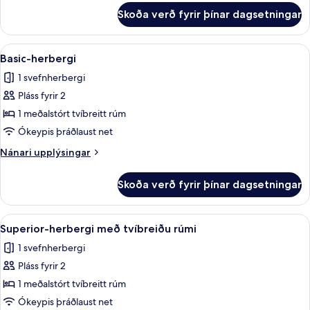
fyrir
Skoða verð fyrir þínar dagsetningar
Basic-
herbergi
Skoða
Basic-herbergi | Rúmföt af bestu ge
1
Basic-herbergi
allar
1 svefnherbergi
myndir
Pláss fyrir 2
fyrir
Basic-
1 meðalstórt tvíbreitt rúm
herbergi
Ókeypis þráðlaust net
Nánari
Nánari upplýsingar
upplýsingar
fyrir
Skoða verð fyrir þínar dagsetningar
Basic-
herbergi
Skoða
Superior-herbergi með tvíbreiðu rúm
1
Superior-herbergi með tvíbreiðu rúmi
allar
1 svefnherbergi
myndir
Pláss fyrir 2
fyrir
Superior-
1 meðalstórt tvíbreitt rúm
herbergi
Ókeypis þráðlaust net