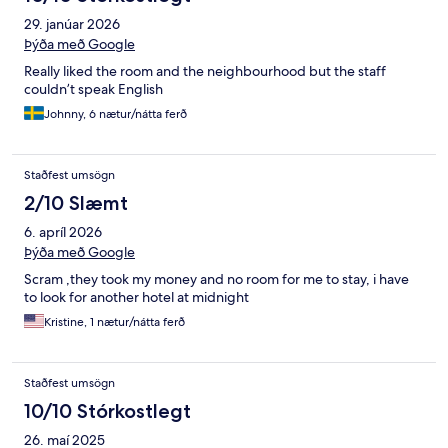
29. janúar 2026
Þýða með Google
Really liked the room and the neighbourhood but the staff
couldn’t speak English
Johnny, 6 nætur/nátta ferð
Staðfest umsögn
2/10 Slæmt
6. apríl 2026
Þýða með Google
Scram ,they took my money and no room for me to stay, i have
to look for another hotel at midnight
Kristine, 1 nætur/nátta ferð
Staðfest umsögn
10/10 Stórkostlegt
26. maí 2025