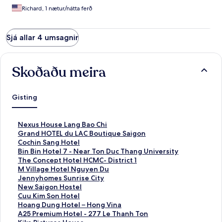
Richard, 1 nætur/nátta ferð
Sjá allar 4 umsagnir
Skoðaðu meira
Gisting
H
Nexus House Lang Bao Chi
l
H
Grand HOTEL du LAC Boutique Saigon
e
l
H
Cochin Sang Hotel
k
e
l
H
Bin Bin Hotel 7 - Near Ton Duc Thang University
k
k
e
l
H
The Concept Hotel HCMC- District 1
u
k
k
e
l
H
M Village Hotel Nguyen Du
r
u
k
k
e
l
H
Jennyhomes Sunrise City
s
r
u
k
k
e
l
H
New Saigon Hostel
e
s
r
u
k
k
e
l
H
Cuu Kim Son Hotel
m
e
s
r
u
k
k
e
l
H
Hoang Dung Hotel – Hong Vina
o
m
e
s
r
u
k
k
e
l
H
A25 Premium Hotel - 277 Le Thanh Ton