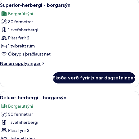
Skoða
Superior-herbergi - borgarsýn | Rúm
14
Superior-herbergi - borgarsýn
allar
Borgarútsýni
myndir
30 fermetrar
fyrir
Superior-
1 svefnherbergi
herbergi
Pláss fyrir 2
-
1 tvíbreitt rúm
borgarsýn
Ókeypis þráðlaust net
Nánari
Nánari upplýsingar
upplýsingar
fyrir
Skoða verð fyrir þínar dagsetningar
Superior-
herbergi
-
Skoða
Deluxe-herbergi - borgarsýn | Rúmfö
34
borgarsýn
Deluxe-herbergi - borgarsýn
allar
Borgarútsýni
myndir
30 fermetrar
fyrir
Deluxe-
1 svefnherbergi
herbergi
Pláss fyrir 2
-
1 tvíbreitt rúm