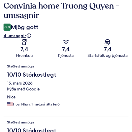
Convinia home Truong Quyen -
Umsagnir
umsagnir
Mjög gott
8,0
4 umsagnir
7,4
7,4
7,4
Hreinlæti
Þjónusta
Starfsfólk og þjónusta
Umsagnir
Staðfest umsögn
10/10 Stórkostlegt
15. mars 2026
Þýða með Google
Nice
Hoai Nhan, 1 nætur/nátta ferð
Staðfest umsögn
10/10 Stórkostlegt