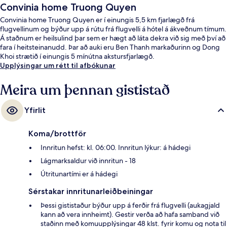
Convinia home Truong Quyen
Convinia home Truong Quyen er í einungis 5,5 km fjarlægð frá
flugvellinum og býður upp á rútu frá flugvelli á hótel á ákveðnum tímum.
Á staðnum er heilsulind þar sem er hægt að láta dekra við sig með því að
fara í heitsteinanudd. Þar að auki eru Ben Thanh markaðurinn og Dong
Khoi strætið í einungis 5 mínútna akstursfjarlægð.
Upplýsingar um rétt til afbókunar
Meira um þennan gististað
Yfirlit
Koma/brottför
Innritun hefst: kl. 06:00. Innritun lýkur: á hádegi
Lágmarksaldur við innritun - 18
Útritunartími er á hádegi
Sérstakar innritunarleiðbeiningar
Þessi gististaður býður upp á ferðir frá flugvelli (aukagjald
kann að vera innheimt). Gestir verða að hafa samband við
staðinn með komuupplýsingar 48 klst. fyrir komu og nota til