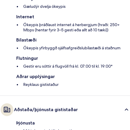
Gæludýr dvelja ókeypis
Internet
Ókeypis þráðlaust internet á herbergjum (hraði: 250+
Mbps (hentar fyrir 3–5 gesti eða allt að 10 tæki))
Bílastæði
Ókeypis yfirbyggð sjálfsafgreiðslubílastæði á staðnum
Flutningur
Gestir eru sóttir á flugvöll frá kl. 07:00 til kl. 19:00*
Aðrar upplýsingar
Reyklaus gististaður
Aðstaða/þjónusta gististaðar
Þjónusta