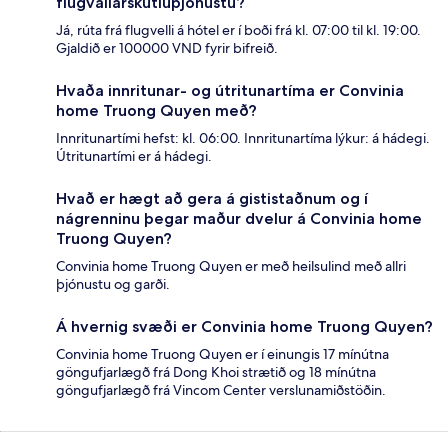
flugvallarskutluþjónustu?
Já, rúta frá flugvelli á hótel er í boði frá kl. 07:00 til kl. 19:00.
Gjaldið er 100000 VND fyrir bifreið.
Hvaða innritunar- og útritunartíma er Convinia
home Truong Quyen með?
Innritunartími hefst: kl. 06:00. Innritunartíma lýkur: á hádegi.
Útritunartími er á hádegi.
Hvað er hægt að gera á gististaðnum og í
nágrenninu þegar maður dvelur á Convinia home
Truong Quyen?
Convinia home Truong Quyen er með heilsulind með allri
þjónustu og garði.
Á hvernig svæði er Convinia home Truong Quyen?
Convinia home Truong Quyen er í einungis 17 mínútna
göngufjarlægð frá Dong Khoi strætið og 18 mínútna
göngufjarlægð frá Vincom Center verslunamiðstöðin.