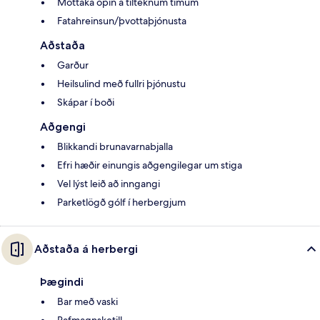
Móttaka opin á tilteknum tímum
Fatahreinsun/þvottaþjónusta
Aðstaða
Garður
Heilsulind með fullri þjónustu
Skápar í boði
Aðgengi
Blikkandi brunavarnabjalla
Efri hæðir einungis aðgengilegar um stiga
Vel lýst leið að inngangi
Parketlögð gólf í herbergjum
Aðstaða á herbergi
Þægindi
Bar með vaski