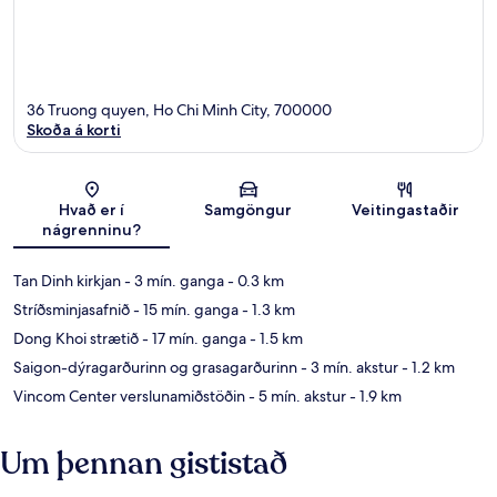
36 Truong quyen, Ho Chi Minh City, 700000
Skoða á korti
Kort
Hvað er í
Samgöngur
Veitingastaðir
nágrenninu?
Tan Dinh kirkjan
- 3 mín. ganga
- 0.3 km
Stríðsminjasafnið
- 15 mín. ganga
- 1.3 km
Dong Khoi strætið
- 17 mín. ganga
- 1.5 km
Saigon-dýragarðurinn og grasagarðurinn
- 3 mín. akstur
- 1.2 km
Vincom Center verslunamiðstöðin
- 5 mín. akstur
- 1.9 km
Um þennan gististað