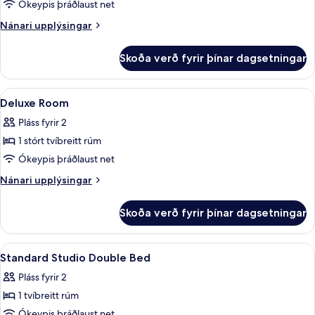
Superior
Ókeypis þráðlaust net
Queen
Nánari
Nánari upplýsingar
Room
upplýsingar
fyrir
Skoða verð fyrir þínar dagsetningar
Superior
Queen
Room
Skoða
Rúmföt af bestu gerð, dúnsængur, r
14
Deluxe Room
allar
Pláss fyrir 2
myndir
1 stórt tvíbreitt rúm
fyrir
Deluxe
Ókeypis þráðlaust net
Room
Nánari
Nánari upplýsingar
upplýsingar
fyrir
Skoða verð fyrir þínar dagsetningar
Deluxe
Room
Skoða
Rúmföt af bestu gerð, dúnsængur, r
13
Standard Studio Double Bed
allar
Pláss fyrir 2
myndir
1 tvíbreitt rúm
fyrir
Standard
Ókeypis þráðlaust net