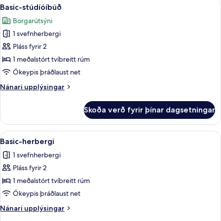
Skoða
Basic-stúdíóíbúð | Rúmföt af bestu 
1
1
Basic-stúdíóíbúð
allar
meðalstórt
Borgarútsýni
tvíbreitt
myndir
rúm
1 svefnherbergi
fyrir
Basic-
Pláss fyrir 2
stúdíóíbúð
1 meðalstórt tvíbreitt rúm
Ókeypis þráðlaust net
Nánari
Nánari upplýsingar
upplýsingar
fyrir
Skoða verð fyrir þínar dagsetningar
Basic-
stúdíóíbúð
Skoða
Basic-herbergi | Rúmföt af bestu ge
1
Basic-herbergi
allar
1 svefnherbergi
myndir
Pláss fyrir 2
fyrir
Basic-
1 meðalstórt tvíbreitt rúm
herbergi
Ókeypis þráðlaust net
Nánari
Nánari upplýsingar
upplýsingar