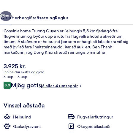
rra
Næsta
85+
Yfirlit
Herbergi
Staðsetning
Reglur
Convinia home Truong Quyen er í einungis 5,5 km fjarlægð frá
flugvellinum og býður upp á rútu frá flugvelli á hótel á ákveðnum
tímum. Á staðnum er heilsulind þar sem er hægt að láta dekra við sig
með því að fara í heitsteinanudd. Þar að auki eru Ben Thanh
markaðurinn og Dong Khoi strætið í einungis 5 mínútna
akstursfjarlægð.
Núverandi
3.925 kr.
verð
inniheldur skatta og gjöld
er
5. sep. - 6. sep.
Rúmföt af bestu gerð, dúnsængur, r
3.925 kr.
Umsagnir
Mjög gott
8,0
Sjá allar 4 umsagnir
8,0 af 10
Vinsæl aðstaða
Heilsulind
Flugvallarflutningur
Gæludýravænt
Ókeypis bílastæði