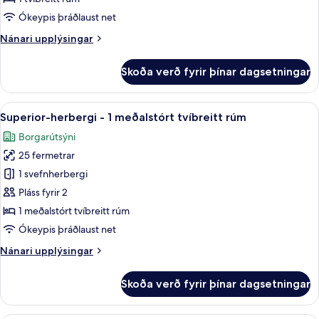
borgarsýn
Ókeypis þráðlaust net
Nánari
Nánari upplýsingar
upplýsingar
fyrir
Skoða verð fyrir þínar dagsetningar
Deluxe-
herbergi
-
Skoða
Superior-herbergi - 1 meðalstórt tví
13
borgarsýn
Superior-herbergi - 1 meðalstórt tvíbreitt rúm
allar
Borgarútsýni
myndir
25 fermetrar
fyrir
Superior-
1 svefnherbergi
herbergi
Pláss fyrir 2
-
1 meðalstórt tvíbreitt rúm
1
Ókeypis þráðlaust net
meðalstórt
Nánari
Nánari upplýsingar
tvíbreitt
upplýsingar
rúm
fyrir
Skoða verð fyrir þínar dagsetningar
Superior-
herbergi
-