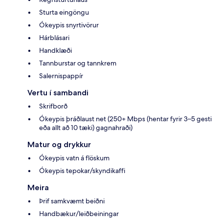
Sturta eingöngu
Ókeypis snyrtivörur
Hárblásari
Handklæði
Tannburstar og tannkrem
Salernispappír
Vertu í sambandi
Skrifborð
Ókeypis þráðlaust net (250+ Mbps (hentar fyrir 3–5 gesti
eða allt að 10 tæki) gagnahraði)
Matur og drykkur
Ókeypis vatn á flöskum
Ókeypis tepokar/skyndikaffi
Meira
Þrif samkvæmt beiðni
Handbækur/leiðbeiningar