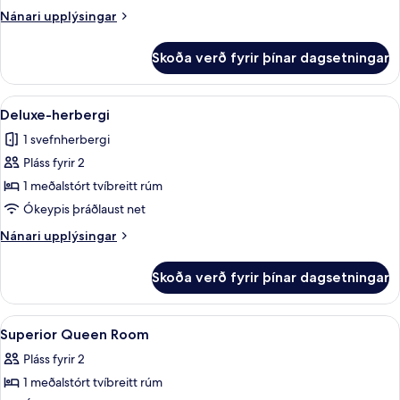
með
Nánari
Nánari upplýsingar
tvíbreiðu
upplýsingar
rúmi
fyrir
Skoða verð fyrir þínar dagsetningar
Superior-
herbergi
með
Skoða
Stofa
1
tvíbreiðu
Deluxe-herbergi
allar
rúmi
1 svefnherbergi
myndir
Pláss fyrir 2
fyrir
Deluxe-
1 meðalstórt tvíbreitt rúm
herbergi
Ókeypis þráðlaust net
Nánari
Nánari upplýsingar
upplýsingar
fyrir
Skoða verð fyrir þínar dagsetningar
Deluxe-
herbergi
Skoða
Rúmföt af bestu gerð, dúnsængur, r
13
Superior Queen Room
allar
Pláss fyrir 2
myndir
1 meðalstórt tvíbreitt rúm
fyrir