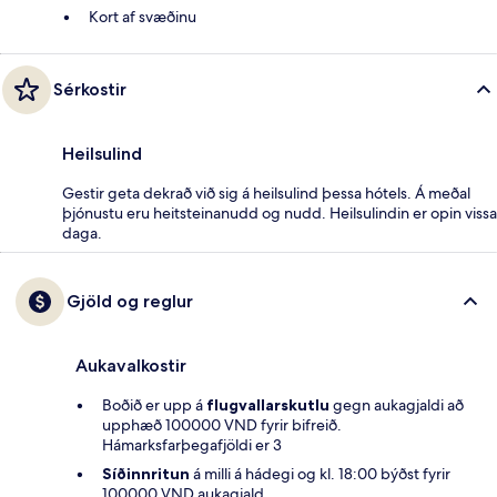
Kort af svæðinu
Sérkostir
Heilsulind
Gestir geta dekrað við sig á heilsulind þessa hótels. Á meðal
þjónustu eru heitsteinanudd og nudd. Heilsulindin er opin vissa
daga.
Gjöld og reglur
Aukavalkostir
Boðið er upp á
flugvallarskutlu
gegn aukagjaldi að
upphæð 100000 VND fyrir bifreið.
Hámarksfarþegafjöldi er 3
Síðinnritun
á milli á hádegi og kl. 18:00 býðst fyrir
100000 VND aukagjald