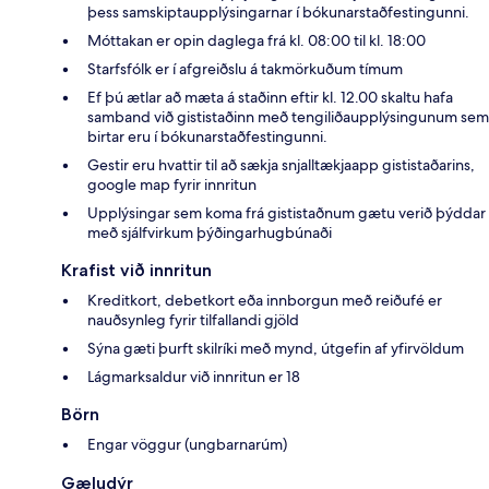
þess samskiptaupplýsingarnar í bókunarstaðfestingunni.
Móttakan er opin daglega frá kl. 08:00 til kl. 18:00
Starfsfólk er í afgreiðslu á takmörkuðum tímum
Ef þú ætlar að mæta á staðinn eftir kl. 12.00 skaltu hafa
samband við gististaðinn með tengiliðaupplýsingunum sem
birtar eru í bókunarstaðfestingunni.
Gestir eru hvattir til að sækja snjalltækjaapp gististaðarins,
google map fyrir innritun
Upplýsingar sem koma frá gististaðnum gætu verið þýddar
með sjálfvirkum þýðingarhugbúnaði
Krafist við innritun
Kreditkort, debetkort eða innborgun með reiðufé er
nauðsynleg fyrir tilfallandi gjöld
Sýna gæti þurft skilríki með mynd, útgefin af yfirvöldum
Lágmarksaldur við innritun er 18
Börn
Engar vöggur (ungbarnarúm)
Gæludýr