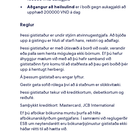
Aðgangur að heilsulind
er í boði gegn aukagjaldi að
upphæð 200000 VND á dag
Reglur
Þessi gististaður er undir stjórn atvinnugestgjafa. Að bjóða
upp á gistingu er hluti af starfi hans, rekstri og aðalfagi.
Þessi gististaður er með útisvæði á borð við svalir, verandir
eða palla sem henta mögulega ekki börnum. Ef þú hefur
áhyggjur mælum við með að þú hafir samband við
gististaðinn fyrir komu til að staðfesta að þau geti boðið þér
upp á hentugt herbergi.
Á þessum gististað eru engar lyftur.
Gestir geta sofið rólega því að á staðnum er slökkvitæki.
Þessi gististaður tekur við kreditkortum, debetkortum og
reiðufé.
Samþykkt kreditkort: Mastercard, JCB International
Ef þú afbókar bókunina muntu þurfa að hlíta
afbókunarskilyrðum gestgjafans. Í samræmi við reglugerðir
ESB um neytendarétt eru bókunarþjónustur gististaða ekki
háðar rétti til að hætta við.