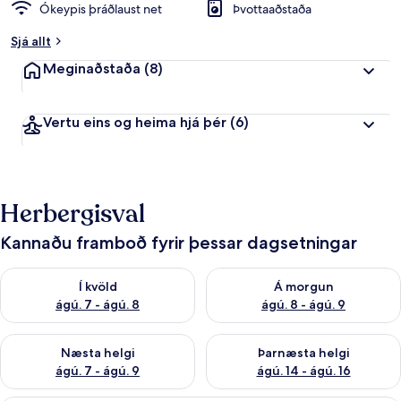
Ókeypis þráðlaust net
Þvottaaðstaða
Sjá allt
Meginaðstaða
(8)
Vertu eins og heima hjá þér
(6)
Herbergisval
Kannaðu framboð fyrir þessar dagsetningar
Athuga framboð í kvöld ágú. 7 - ágú. 8
Athuga framboð á morgun ágú.
Í kvöld
Á morgun
ágú. 7 - ágú. 8
ágú. 8 - ágú. 9
Athuga framboð næstu helgi ágú. 7 - ágú. 9
Athuga framboð þarnæstu helgi
Næsta helgi
Þarnæsta helgi
ágú. 7 - ágú. 9
ágú. 14 - ágú. 16