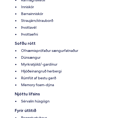
Rafmagnsketill
Inniskór
Barnainniskór
Straujárn/strauborð
Þvottavél
Þvottaefni
Sofðu rótt
Ofnæmisprófaður sængurfatnaður
Dúnsængur
Myrkratjöld/-gardínur
Hljóðeinangruð herbergi
Rúmföt af bestu gerð
Memory foam-dýna
Njóttu lífsins
Sérvalin húsgögn
Fyrir útlitið
Regnsturtuhaus