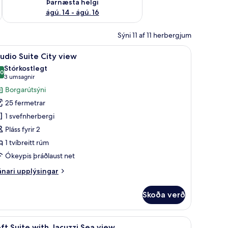
Þarnæsta helgi
ágú. 14 - ágú. 16
Sýni 11 af 11 herbergjum
erð, vinnuaðstaða fyrir fartölvur, hljóðeinangrun
koða
Rúmföt af bestu gerð, vinnuaðstaða fyrir far
8
udio Suite City view
lar
Stórkostlegt
yndir
,0
10,0 af 10
(3
3 umsagnir
rir
umsagnir)
Borgarútsýni
tudio
25 fermetrar
uite
1 svefnherbergi
ity
Pláss fyrir 2
iew
1 tvíbreitt rúm
Ókeypis þráðlaust net
nari
nari upplýsingar
plýsingar
rir
Skoða verð
udio
ite
ty
nuaðstaða fyrir fartölvur, hljóðeinangrun
koða
Rúmföt af bestu gerð, vinnuaðstaða fyrir far
16
ew
ft Suite with Jacuzzi Sea view