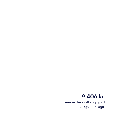
Jacuzzi Suite with City view | Rúmföt 
Núverandi
9.406 kr.
verð
inniheldur skatta og gjöld
er
13. ágú. - 14. ágú.
Jacuzzi Suite with City view | Borgars
9.406 kr.