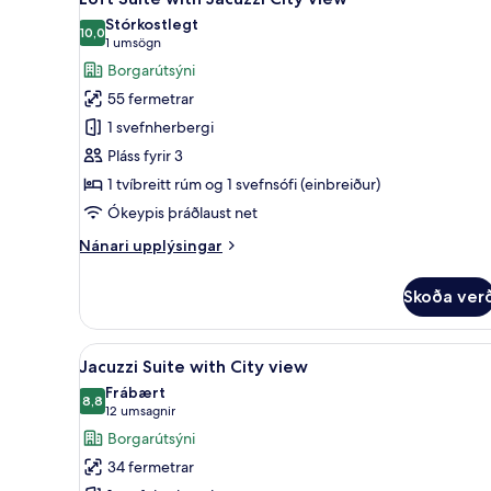
allar
Stórkostlegt
myndir
10,0
10,0 af 10
(1
1 umsögn
fyrir
umsögn)
Borgarútsýni
Loft
55 fermetrar
Suite
1 svefnherbergi
with
Pláss fyrir 3
Jacuzzi
1 tvíbreitt rúm og 1 svefnsófi (einbreiður)
City
view
Ókeypis þráðlaust net
Nánari
Nánari upplýsingar
upplýsingar
fyrir
Skoða ver
Loft
Suite
with
Skoða
Jacuzzi Suite with City view |
18
Jacuzzi
Jacuzzi Suite with City view
allar
City
Frábært
view
myndir
8,8
8,8 af 10
(12
12 umsagnir
fyrir
umsagnir)
Borgarútsýni
Jacuzzi
34 fermetrar
Suite