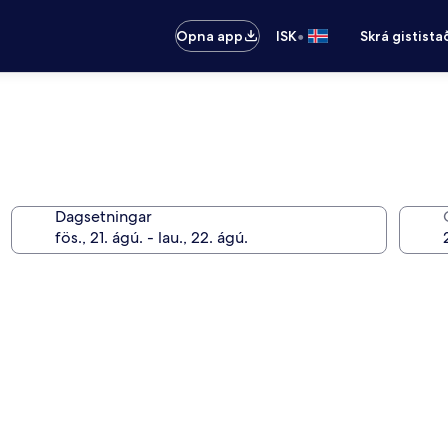
•
Opna app
ISK
Skrá gistista
Dagsetningar