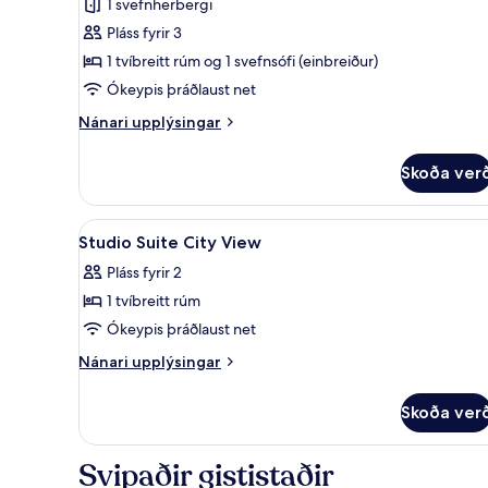
1 svefnherbergi
with
Pláss fyrir 3
City
1 tvíbreitt rúm og 1 svefnsófi (einbreiður)
view
Ókeypis þráðlaust net
Nánari
Nánari upplýsingar
upplýsingar
fyrir
Skoða ver
Jacuzzi
Suite
with
Skoða
Rúmföt af bestu gerð, vinnuaðs
11
City
Studio Suite City View
allar
view
Pláss fyrir 2
myndir
1 tvíbreitt rúm
fyrir
Studio
Ókeypis þráðlaust net
Suite
Nánari
Nánari upplýsingar
City
upplýsingar
fyrir
View
Skoða ver
Studio
Suite
City
Svipaðir gististaðir
View