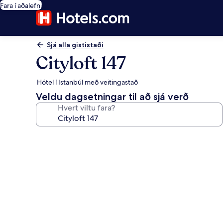
Fara í aðalefni
Sjá alla gististaði
Cityloft 147
Hótel í Istanbúl með veitingastað
Veldu dagsetningar til að sjá verð
Hvert viltu fara?
Myndasafn
fyrir
Cityloft
147