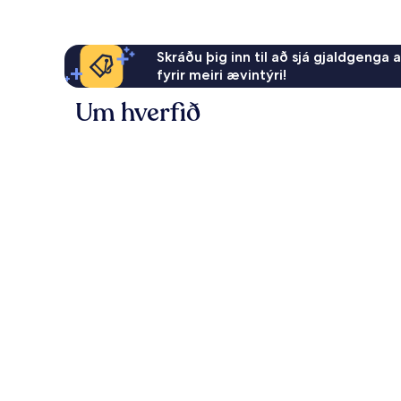
Skráðu þig inn til að sjá gjaldgenga 
fyrir meiri ævintýri!
Um hverfið