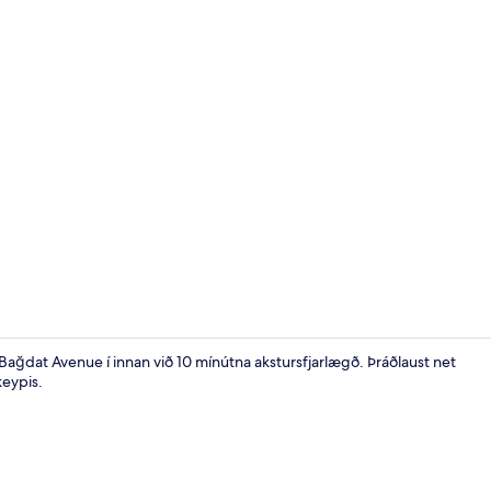
Anddyri
r Bağdat Avenue í innan við 10 mínútna akstursfjarlægð. Þráðlaust net
keypis.
Anddyri