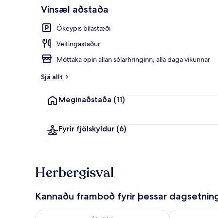
Vinsæl aðstaða
Anddyri
Ókeypis bílastæði
Veitingastaður
Móttaka opin allan sólarhringinn, alla daga vikunnar
Sjá allt
Meginaðstaða
(11)
Fyrir fjölskyldur
(6)
Herbergisval
Kannaðu framboð fyrir þessar dagsetnin
Athuga framboð í kvöld ágú. 7 - ágú. 8
Athuga frambo