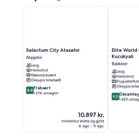
Selectum City Atasehir
Elite World G
Selectum
Elite
Selectum City Atasehir
Elite World
City
World
Kucukyali
Ataşehir
Atasehir
Grand
Balikesir
Laug
Ataşehir
Istanbul
Heilsulind
Kucukyali
Laug
Gæludýravænt
Heilsulind
Balikesir
Ókeypis bílastæði
Flugvallarflu
Ókeypis bíla
8.8
Frábært
8,8
af
1.278 umsagnir
9.2
Dásamle
9,2
10,
af
1.429 umsag
Frábært,
10,
1.278
Dásamlegt,
Verðið
10.897 kr.
umsagnir
1.429
er
inniheldur skatta og gjöld
umsagnir
10.897 kr.
8. ágú. - 9. ágú.