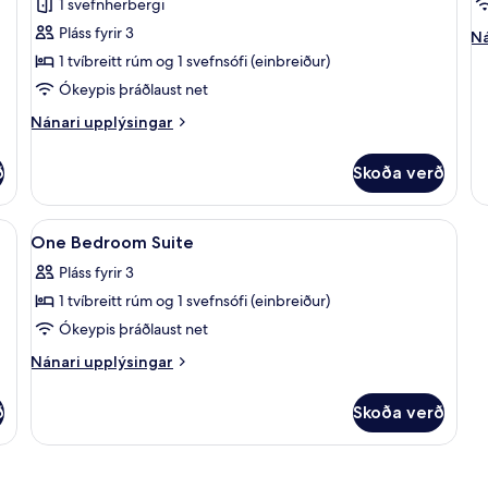
1 svefnherbergi
Sea
Pláss fyrir 3
Ná
view
Ná
up
1 tvíbreitt rúm og 1 svefnsófi (einbreiður)
fy
Ókeypis þráðlaust net
St
Su
Nánari
Nánari upplýsingar
upplýsingar
fyrir
ð
Skoða verð
Jacuzzi
Suite
Sea
taða fyrir fartölvur, hljóðeinangrun
Skoða
Rúmföt af bestu gerð, vinnuaðstaða fy
9
view
One Bedroom Suite
allar
Pláss fyrir 3
myndir
1 tvíbreitt rúm og 1 svefnsófi (einbreiður)
fyrir
One
Ókeypis þráðlaust net
Bedroom
Nánari
Nánari upplýsingar
Suite
upplýsingar
fyrir
ð
Skoða verð
One
Bedroom
Suite