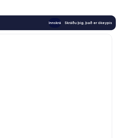
Innskrá
Skráðu þig, það er ókeypis