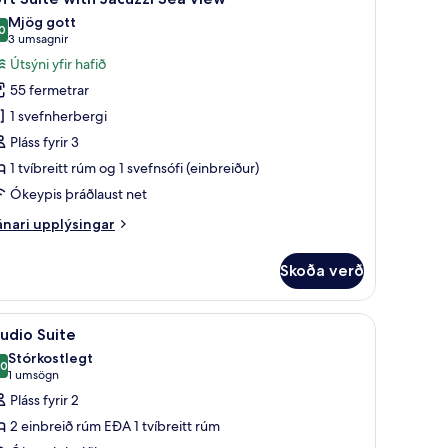
lar
Mjög gott
yndir
0
8,0 af 10
(3
3 umsagnir
rir
umsagnir)
Útsýni yfir hafið
oft
55 fermetrar
uite
1 svefnherbergi
ith
Pláss fyrir 3
acuzzi
1 tvíbreitt rúm og 1 svefnsófi (einbreiður)
ea
iew
Ókeypis þráðlaust net
nari
nari upplýsingar
plýsingar
rir
Skoða verð
ft
ite
th
tu gerð, vinnuaðstaða fyrir fartölvur, hljóðeinangrun
koða
Rúmföt af bestu gerð, vinnuaðstaða fyrir far
6
cuzzi
udio Suite
lar
a
Stórkostlegt
ew
yndir
,0
10,0 af 10
(1
1 umsögn
rir
umsögn)
Pláss fyrir 2
tudio
2 einbreið rúm EÐA 1 tvíbreitt rúm
uite