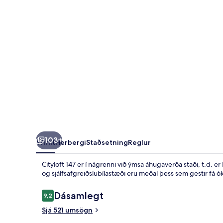
103+
Yfirlit
Herbergi
Staðsetning
Reglur
Cityloft 147 er í nágrenni við ýmsa áhugaverða staði, t.d. e
og sjálfsafgreiðslubílastæði eru meðal þess sem gestir fá ó
Umsagnir
Dásamlegt
9,2
9,2 af 10
Sjá 521 umsögn