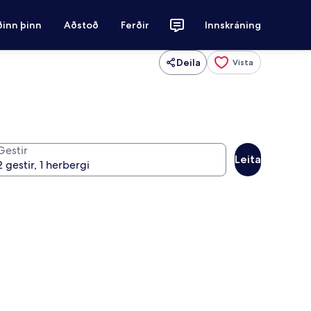
ðinn þinn
Aðstoð
Ferðir
Innskráning
Deila
Vista
Gestir
Leita