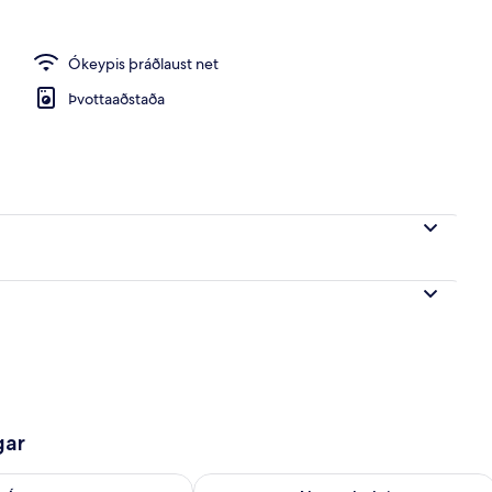
Ókeypis þráðlaust net
Þvottaaðstaða
gar
ð á morgun ágú. 8 - ágú. 9
Athuga framboð næstu helgi ágú. 7 - 