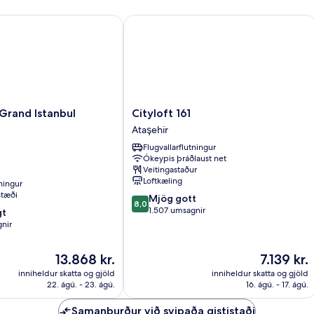
rand Istanbul Kucukyali
Cityloft 161
Cityloft
 Grand Istanbul
Cityloft 161
161
Ataşehir
Ataşehir
Flugvallarflutningur
Ókeypis þráðlaust net
Veitingastaður
Loftkæling
tningur
stæði
8.0
Mjög gott
8,0
af
1.507 umsagnir
gt
10,
nir
Mjög
gott,
Verðið
Verðið
13.868 kr.
7.139 kr.
1.507
er
er
umsagnir
inniheldur skatta og gjöld
inniheldur skatta og gjöld
13.868 kr.
7.139 kr.
22. ágú. - 23. ágú.
16. ágú. - 17. ágú.
Samanburður við svipaða gististaði