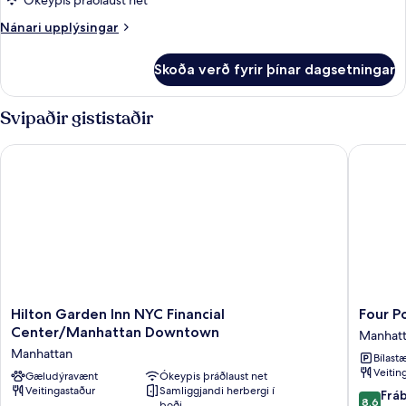
Mobility
Ókeypis þráðlaust net
In
Accessible
Shower
Nánari
Nánari upplýsingar
Two
upplýsingar
fyrir
Double
Skoða verð fyrir þínar dagsetningar
Mobility
Room
Accessible
With
Two
Svipaðir gististaðir
Roll
Double
Room
In
Hilton Garden Inn NYC Financial Center/Manhattan Downtow
Four Po
With
Shower
Roll
In
Shower
Hilton
Four
Hilton Garden Inn NYC Financial
Four P
Garden
Points
Center/Manhattan Downtown
Manhat
Inn
By
Manhattan
Bílastæ
NYC
Sherato
Veitin
Financial
Gæludýravænt
Ókeypis þráðlaust net
New
Veitingastaður
Samliggjandi herbergi í
Center/Manhattan
York
8.6
Frá
8,6
boði