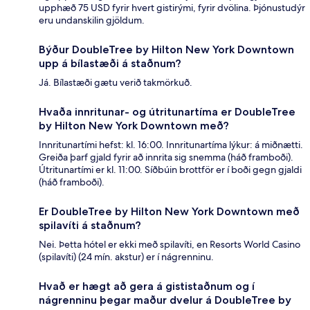
upphæð 75 USD fyrir hvert gistirými, fyrir dvölina. Þjónustudýr
eru undanskilin gjöldum.
Býður DoubleTree by Hilton New York Downtown
upp á bílastæði á staðnum?
Já. Bílastæði gætu verið takmörkuð.
Hvaða innritunar- og útritunartíma er DoubleTree
by Hilton New York Downtown með?
Innritunartími hefst: kl. 16:00. Innritunartíma lýkur: á miðnætti.
Greiða þarf gjald fyrir að innrita sig snemma (háð framboði).
Útritunartími er kl. 11:00. Síðbúin brottför er í boði gegn gjaldi
(háð framboði).
Er DoubleTree by Hilton New York Downtown með
spilavíti á staðnum?
Nei. Þetta hótel er ekki með spilavíti, en Resorts World Casino
(spilavíti) (24 mín. akstur) er í nágrenninu.
Hvað er hægt að gera á gististaðnum og í
nágrenninu þegar maður dvelur á DoubleTree by