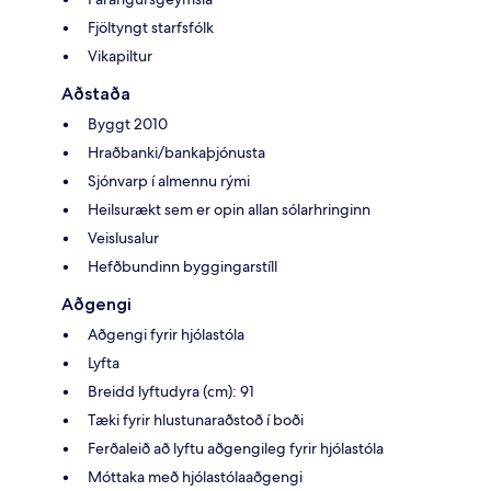
Fjöltyngt starfsfólk
Vikapiltur
Aðstaða
Byggt 2010
Hraðbanki/bankaþjónusta
Sjónvarp í almennu rými
Heilsurækt sem er opin allan sólarhringinn
Veislusalur
Hefðbundinn byggingarstíll
Aðgengi
Aðgengi fyrir hjólastóla
Lyfta
Breidd lyftudyra (cm): 91
Tæki fyrir hlustunaraðstoð í boði
Ferðaleið að lyftu aðgengileg fyrir hjólastóla
Móttaka með hjólastólaaðgengi