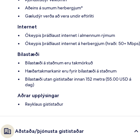
Aðeins á sumum herbergjum*
Gæludýr verða að vera undir eftirliti
Internet
Ókeypis þráðlaust internet í almennum rýmum
Ókeypis þráðlaust internet á herbergjum (hraði: 50+ Mbps)
Bílastæði
Bílastæði á staðnum eru takmörkuð
Hæðartakmarkanir eru fyrir bílastæði á staðnum
Bílastæði utan gististaðar innan 152 metra (55.00 USD á
dag)
Aðrar upplýsingar
Reyklaus gististaður
Aðstaða/þjónusta gististaðar