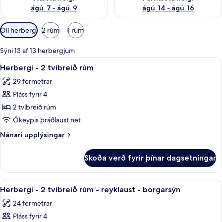
ágú. 7 - ágú. 9
ágú. 14 - ágú. 16
Síur
Öll herbergi
2 rúm
1 rúm
í
boði
Sýni 13 af 13 herbergjum
fyrir
Skoða
Öryggishólf í herbergi, skrifborð, vinn
4
Herbergi - 2 tvíbreið rúm
herbergi
allar
29 fermetrar
myndir
Pláss fyrir 4
fyrir
Herbergi
2 tvíbreið rúm
-
Ókeypis þráðlaust net
2
Nánari
Nánari upplýsingar
tvíbreið
upplýsingar
rúm
fyrir
Skoða verð fyrir þínar dagsetningar
Herbergi
-
2
Skoða
Herbergi - 2 tvíbreið rúm - reyklaust -
4
tvíbreið
Herbergi - 2 tvíbreið rúm - reyklaust - borgarsýn
allar
rúm
24 fermetrar
myndir
Pláss fyrir 4
fyrir