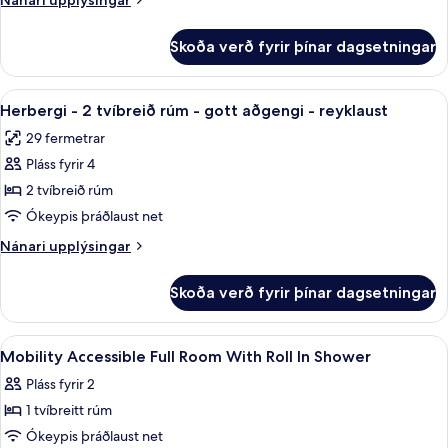
Nánari upplýsingar
aðgengi
upplýsingar
-
fyrir
Skoða verð fyrir þínar dagsetningar
Herbergi
reyklaust
-
(Roll-
gott
Skoða
Öryggishólf í herbergi, skrifborð, vinn
in
4
aðgengi
Herbergi - 2 tvíbreið rúm - gott aðgengi - reyklaust
allar
-
Shower)
29 fermetrar
reyklaust
myndir
(Roll-
Pláss fyrir 4
fyrir
in
Herbergi
2 tvíbreið rúm
Shower)
-
Ókeypis þráðlaust net
2
Nánari
Nánari upplýsingar
tvíbreið
upplýsingar
rúm
fyrir
Skoða verð fyrir þínar dagsetningar
Herbergi
-
-
gott
2
Skoða
Öryggishólf í herbergi, skrifborð, vinn
aðgengi
4
tvíbreið
Mobility Accessible Full Room With Roll In Shower
allar
rúm
-
Pláss fyrir 2
-
myndir
reyklaust
gott
1 tvíbreitt rúm
fyrir
aðgengi
Mobility
Ókeypis þráðlaust net
-