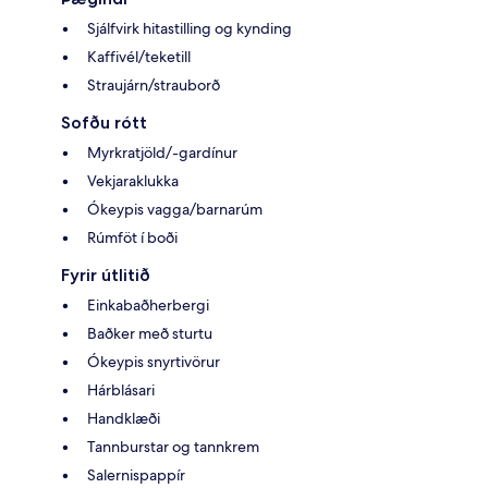
Sjálfvirk hitastilling og kynding
Kaffivél/teketill
Straujárn/strauborð
Sofðu rótt
Myrkratjöld/-gardínur
Vekjaraklukka
Ókeypis vagga/barnarúm
Rúmföt í boði
Fyrir útlitið
Einkabaðherbergi
Baðker með sturtu
Ókeypis snyrtivörur
Hárblásari
Handklæði
Tannburstar og tannkrem
Salernispappír