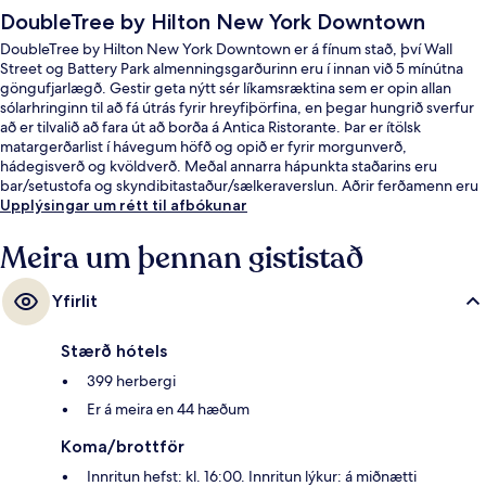
DoubleTree by Hilton New York Downtown
DoubleTree by Hilton New York Downtown er á fínum stað, því Wall
Street og Battery Park almenningsgarðurinn eru í innan við 5 mínútna
göngufjarlægð. Gestir geta nýtt sér líkamsræktina sem er opin allan
sólarhringinn til að fá útrás fyrir hreyfiþörfina, en þegar hungrið sverfur
að er tilvalið að fara út að borða á Antica Ristorante. Þar er ítölsk
matargerðarlist í hávegum höfð og opið er fyrir morgunverð,
hádegisverð og kvöldverð. Meðal annarra hápunkta staðarins eru
bar/setustofa og skyndibitastaður/sælkeraverslun. Aðrir ferðamenn eru
sérstaklega ánægðir með skoðunarferðirnar sem bjóðast í nágrenninu
Upplýsingar um rétt til afbókunar
og hversu stutt er í almenningssamgöngur: Whitehall St. lestarstöðin er
bara örfá skref í burtu og Bowling Green lestarstöðin er í 3 mínútna
Meira um þennan gististað
göngufjarlægð.
Yfirlit
Stærð hótels
399 herbergi
Er á meira en 44 hæðum
Koma/brottför
Innritun hefst: kl. 16:00. Innritun lýkur: á miðnætti