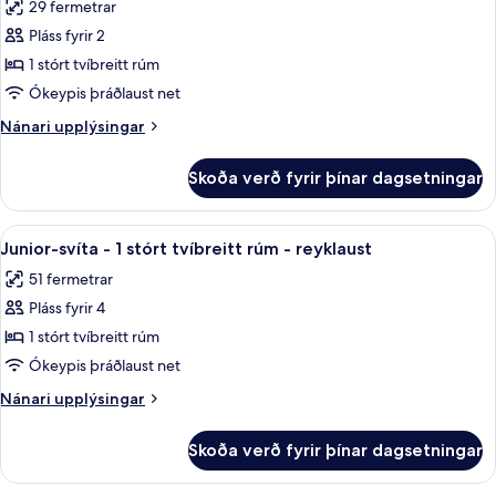
29 fermetrar
rúm
myndir
-
Pláss fyrir 2
fyrir
reyklaust
Herbergi
1 stórt tvíbreitt rúm
-
Ókeypis þráðlaust net
1
Nánari
Nánari upplýsingar
stórt
upplýsingar
tvíbreitt
fyrir
Skoða verð fyrir þínar dagsetningar
Herbergi
rúm
-
-
1
Skoða
Junior-svíta - 1 stórt tvíbreitt rúm - r
reyklaust
4
stórt
Junior-svíta - 1 stórt tvíbreitt rúm - reyklaust
allar
tvíbreitt
-
51 fermetrar
rúm
myndir
borgarsýn
-
Pláss fyrir 4
fyrir
reyklaust
Junior-
1 stórt tvíbreitt rúm
-
svíta
borgarsýn
Ókeypis þráðlaust net
-
Nánari
Nánari upplýsingar
1
upplýsingar
stórt
fyrir
Skoða verð fyrir þínar dagsetningar
Junior-
tvíbreitt
svíta
rúm