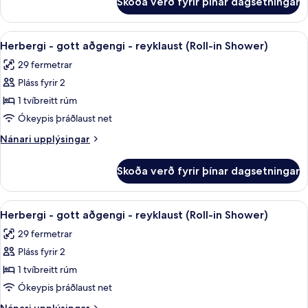
Skoða verð fyrir þínar dagsetningar
Deluxe-
tvíbreitt
herbergi
rúm
-
Skoða
Öryggishólf í herbergi, skrifborð, vinn
-
4
1
Herbergi - gott aðgengi - reyklaust (Roll-in Shower)
allar
stórt
útsýni
29 fermetrar
tvíbreitt
myndir
yfir
rúm
Pláss fyrir 2
fyrir
á
-
Herbergi
1 tvíbreitt rúm
útsýni
-
yfir
Ókeypis þráðlaust net
á
gott
Nánari
Nánari upplýsingar
aðgengi
upplýsingar
-
fyrir
Skoða verð fyrir þínar dagsetningar
Herbergi
reyklaust
-
(Roll-
gott
Skoða
Öryggishólf í herbergi, skrifborð, vinn
in
4
aðgengi
Herbergi - gott aðgengi - reyklaust (Roll-in Shower)
allar
-
Shower)
29 fermetrar
reyklaust
myndir
(Roll-
Pláss fyrir 2
fyrir
in
Herbergi
1 tvíbreitt rúm
Shower)
-
Ókeypis þráðlaust net
gott
Nánari