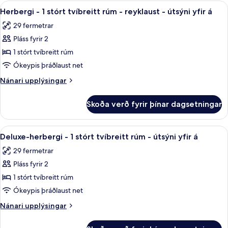
-
Skoða
Herbergi - 1 stórt tvíbreitt rúm - reykl
-
4
1
Herbergi - 1 stórt tvíbreitt rúm - reyklaust - útsýni yfir á
allar
stórt
reyklaust
29 fermetrar
tvíbreitt
myndir
rúm
Pláss fyrir 2
fyrir
-
Herbergi
1 stórt tvíbreitt rúm
reyklaust
-
Ókeypis þráðlaust net
1
Nánari
Nánari upplýsingar
stórt
upplýsingar
tvíbreitt
fyrir
Skoða verð fyrir þínar dagsetningar
Herbergi
rúm
-
-
1
Skoða
Deluxe-herbergi - 1 stórt tvíbreitt rúm 
reyklaust
4
stórt
Deluxe-herbergi - 1 stórt tvíbreitt rúm - útsýni yfir á
allar
tvíbreitt
-
29 fermetrar
rúm
myndir
útsýni
-
Pláss fyrir 2
fyrir
yfir
reyklaust
Deluxe-
1 stórt tvíbreitt rúm
á
-
herbergi
útsýni
Ókeypis þráðlaust net
yfir
-
Nánari
Nánari upplýsingar
á
1
upplýsingar
stórt
fyrir