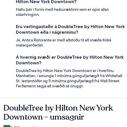
Hilton New York Downtown?
Haltu þér í formi með heilsuræktinni sem er opin allan
sólarhringinn.
Eru veitingastaðir á DoubleTree by Hilton New York
Downtown eða í nágrenninu?
Já, Antica Ristorante er með aðstöðu til að snæða ítölsk
matargerðarlist.
Á hvernig svæði er DoubleTree by Hilton New York
Downtown?
DoubleTree by Hilton New York Downtown er í hverfinu
Manhattan, í einungis 1 mínútna göngufjarlægð frá Whitehall
St. lestarstöðin og 5 mínútna göngufjarlægð frá Wall Street.
Ferðamenn segja að svæðið sé öruggt.
DoubleTree by Hilton New York
Umsagnir
Downtown - umsagnir