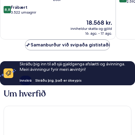
Downtown
Downto
af
2.59
Manhattan
Manhatt
8.8
10,
Frábært
8,8
af
Frábært
3.522 umsagnir
10,
2.592
Verðið
18.568 kr.
Frábært,
umsagni
er
3.522
inniheldur skatta og gjöld
18.568 kr.
16. ágú. - 17. ágú.
umsagnir
Samanburður við svipaða gististaði
Skráðu þig inn til að sjá gjaldgenga afslætti og ávinninga.
Meiri ávinningur fyrir meiri ævintýri!
Innskrá
Skráðu þig, það er ókeypis
Um hverfið