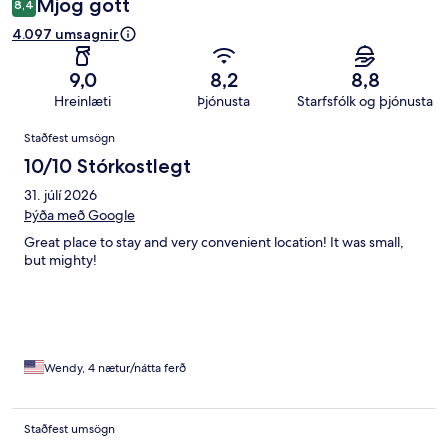
Mjög gott
8,4
4.097 umsagnir
9,0
8,2
8,8
Hreinlæti
Þjónusta
Starfsfólk og þjónusta
Umsagnir
Staðfest umsögn
10/10 Stórkostlegt
31. júlí 2026
Þýða með Google
Great place to stay and very convenient location! It was small,
but mighty!
Wendy, 4 nætur/nátta ferð
Staðfest umsögn