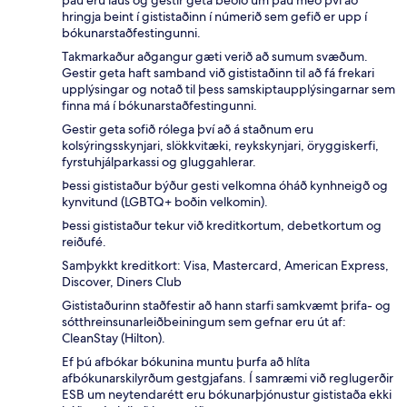
þau eru laus og gestir geta beðið um þau með því að
hringja beint í gististaðinn í númerið sem gefið er upp í
bókunarstaðfestingunni.
Takmarkaður aðgangur gæti verið að sumum svæðum.
Gestir geta haft samband við gististaðinn til að fá frekari
upplýsingar og notað til þess samskiptaupplýsingarnar sem
finna má í bókunarstaðfestingunni.
Gestir geta sofið rólega því að á staðnum eru
kolsýringsskynjari, slökkvitæki, reykskynjari, öryggiskerfi,
fyrstuhjálparkassi og gluggahlerar.
Þessi gististaður býður gesti velkomna óháð kynhneigð og
kynvitund (LGBTQ+ boðin velkomin).
Þessi gististaður tekur við kreditkortum, debetkortum og
reiðufé.
Samþykkt kreditkort: Visa, Mastercard, American Express,
Discover, Diners Club
Gististaðurinn staðfestir að hann starfi samkvæmt þrifa- og
sótthreinsunarleiðbeiningum sem gefnar eru út af:
CleanStay (Hilton).
Ef þú afbókar bókunina muntu þurfa að hlíta
afbókunarskilyrðum gestgjafans. Í samræmi við reglugerðir
ESB um neytendarétt eru bókunarþjónustur gististaða ekki