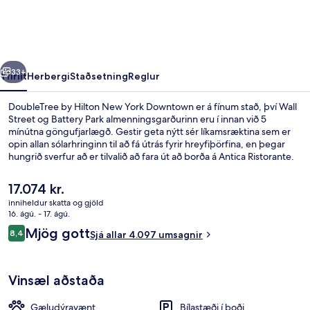
New
York
Downtown
rra
Næsta
33+
Yfirlit
Herbergi
Staðsetning
Reglur
DoubleTree by Hilton New York Downtown er á fínum stað, því Wall
Street og Battery Park almenningsgarðurinn eru í innan við 5
mínútna göngufjarlægð. Gestir geta nýtt sér líkamsræktina sem er
opin allan sólarhringinn til að fá útrás fyrir hreyfiþörfina, en þegar
hungrið sverfur að er tilvalið að fara út að borða á Antica Ristorante.
Þar er ítölsk matargerðarlist í hávegum höfð og opið er fyrir
morgunverð, hádegisverð og kvöldverð. Meðal annarra hápunkta
Núverandi
17.074 kr.
staðarins eru bar/setustofa og skyndibitastaður/sælkeraverslun.
verð
inniheldur skatta og gjöld
Aðrir ferðamenn eru sérstaklega ánægðir með skoðunarferðirnar
er
16. ágú. - 17. ágú.
sem bjóðast í nágrenninu og hversu stutt er í
Anddyri
17.074 kr.
Umsagnir
almenningssamgöngur: Whitehall St. lestarstöðin er bara örfá skref í
Mjög gott
8,4
Sjá allar 4.097 umsagnir
8,4 af 10
burtu og Bowling Green lestarstöðin er í 3 mínútna göngufjarlægð.
Vinsæl aðstaða
Gæludýravænt
Bílastæði í boði