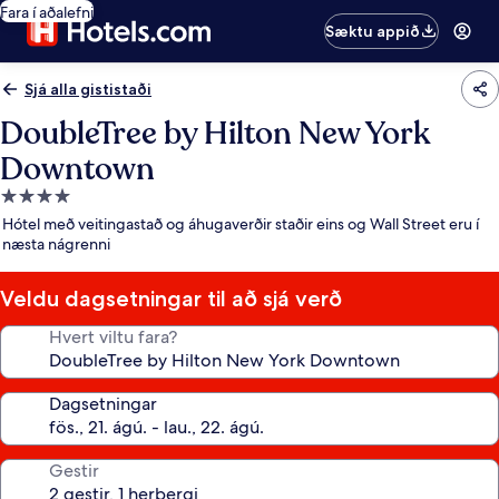
Fara í aðalefni
Sæktu appið
Sjá alla gististaði
DoubleTree by Hilton New York
Downtown
4.0
stjörnu
Hótel með veitingastað og áhugaverðir staðir eins og Wall Street eru í
gististaður
næsta nágrenni
Veldu dagsetningar til að sjá verð
Hvert viltu fara?
Dagsetningar
Gestir