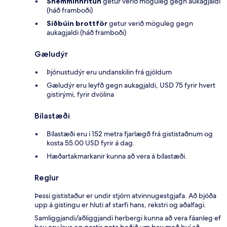
Snemminnritun
getur verið möguleg gegn aukagjaldi
(háð framboði)
Síðbúin brottför
getur verið möguleg gegn
aukagjaldi (háð framboði)
Gæludýr
Þjónustudýr eru undanskilin frá gjöldum
Gæludýr eru leyfð gegn aukagjaldi, USD 75 fyrir hvert
gistirými, fyrir dvölina
Bílastæði
Bílastæði eru í 152 metra fjarlægð frá gististaðnum og
kosta 55.00 USD fyrir á dag.
Hæðartakmarkanir kunna að vera á bílastæði.
Reglur
Þessi gististaður er undir stjórn atvinnugestgjafa. Að bjóða
upp á gistingu er hluti af starfi hans, rekstri og aðalfagi.
Samliggjandi/aðliggjandi herbergi kunna að vera fáanleg ef