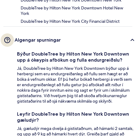
DoubleTree by Hilton New York Downtown New York
DoubleTree by Hilton New York Downtown Hotel New
York
DoubleTree by Hilton New York City Financial District
Algengar spurningar
Býður DoubleTree by Hilton New York Downtown
upp á ókeypis afbókun og fulla endurgreiðslu?
Já, DoubleTree by Hilton New York Downtown býður upp á
herbergi sem eru endurgreiðanleg að fullu sem hægt er að
bóka á vefnum okkar. Ef þú hefur bókað herbergi á verði sem
er endurgreiðanlegt að fullu getur þú afbókað allt niður í
nokkra daga fyrir innritun eins og sagt er fyrir um í skilmálum
gististaðarins. Við hvetjum þig til að skoða afbókunarreglur
gististaðarins til að sjá nákvæma skilmála og skilyrði.
Leyfir DoubleTree by Hilton New York Downtown
gæludýr?
Já, gæludýr mega dvelja á gististaðnum, að hámarki 2 samtals,
og upp að 9 kg að hámarki hvert dýr. Greiða þarf gjald að