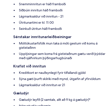
Snemminnritun er háð framboði
Síðbúin innritun háð framboði
Lágmarksaldur við innritun - 21
Útritunartími er kl. 11:00
Seinkuð útritun háð framboði
Sérstakar innritunarleiðbeiningar
Móttökustarfsfólk mun taka á móti gestum við komu á
gististaðinn
Upplýsingar sem koma frá gististaðnum gætu verið þýddar
með sjálfvirkum þýðingarhugbúnaði
Krafist við innritun
Kreditkort er nauðsynlegt fyrir tilfallandi gjöld
Sýna gæti þurft skilríki með mynd, útgefin af yfirvöldum
Lágmarksaldur við innritun er 21
Gæludýr
Gæludýr leyfð (2 samtals, allt að 9 kg á gæludýr)*
Þjónustudýr velkomin