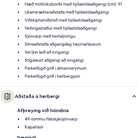
Hæð móttökuborðs með hjólastólaaðgengi (cm): 91
Líkamsræktaraðstaða með hjólastólaaðgengi
Viðskiptamiðstöð með hjólastólaaðgengi
Veitingastaður með hjólastólaaðgengi
Sjónvarp með textalýsingu
Símaaðstaða aðgengileg heyrnarlausum
Vel lýst leið að inngangi
Stigalaust aðgengi að inngangi
Parketlögð gólf í almannarýmum
Parketlögð gólf í herbergjum
Aðstaða á herbergi
Afþreying við höndina
49-tommu flatskjársjónvarp
Kapalrásir
Þægindi