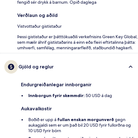
fengið sér drykk á barnum. Opið daglega
Verðlaun og aðild
Vistvottaður gististaður
Þessi gististaður er þátttökuaðili verkefnisins Green Key Global,
sem mælir áhrif gististaðarins á einn eða fleiri eftirtalinna þátta:
umhverfi, samfélag, menningararfleifð, staðbundið hagkerfi.
Gjöld og reglur
Endurgreiðanlegar innborganir
Innborgun fyrir skemmdir:
50 USD á dag
Aukavalkostir
Boðið er upp á
fullan enskan morgunverð
gegn
aukagjaldi sem er um það bil 20 USD fyrir fullorðna og
10 USD fyrir börn