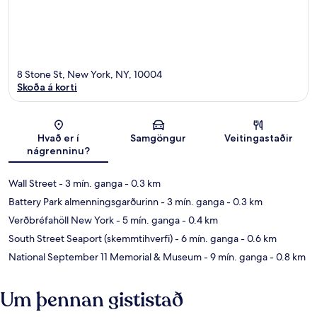
8 Stone St, New York, NY, 10004
Skoða á korti
Kort
Hvað er í
Samgöngur
Veitingastaðir
nágrenninu?
Wall Street
- 3 mín. ganga
- 0.3 km
Battery Park almenningsgarðurinn
- 3 mín. ganga
- 0.3 km
Verðbréfahöll New York
- 5 mín. ganga
- 0.4 km
South Street Seaport (skemmtihverfi)
- 6 mín. ganga
- 0.6 km
National September 11 Memorial & Museum
- 9 mín. ganga
- 0.8 km
Um þennan gististað