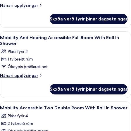
Accessible
reyklaust
Nánari
Nánari upplýsingar
Full
upplýsingar
fyrir
Room
Skoða verð fyrir þínar dagsetningar
Mobility
With
Accessible
Roll
Full
Skoða
Öryggishólf í herbergi, skrifborð, vinn
4
In
Room
Mobility And Hearing Accessible Full Room With Roll In
allar
With
Shower
Shower
Roll
myndir
Pláss fyrir 2
In
fyrir
Shower
1 tvíbreitt rúm
Mobility
Ókeypis þráðlaust net
And
Hearing
Nánari
Nánari upplýsingar
upplýsingar
Accessible
fyrir
Full
Skoða verð fyrir þínar dagsetningar
Mobility
Room
And
With
Hearing
Skoða
Öryggishólf í herbergi, skrifborð, vinn
4
Accessible
Roll
Mobility Accessible Two Double Room With Roll In Shower
allar
Full
In
Pláss fyrir 4
Room
myndir
Shower
With
2 tvíbreið rúm
fyrir
Roll