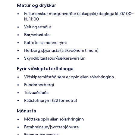
Matur og drykkur
Fullur enskur morgunverður (aukagjald) daglega kl. 07:00–
kl. 11:00
Veitingastaður
Bar/setustofa
Kaffi/te í almennu rými
Herbergisþjónusta (á ákveðnum tímum)
Skyndibitastaður/sælkeraverslun
Fyrir viðskiptaferðalanga
Viðskiptamiðstöð sem er opin allan sólarhringinn
Fundarherbergi
Tölvuaðstaða
Ráðstefnurými (22 fermetra)
Þjónusta
Móttaka opin allan sólarhringinn
Fatahreinsun/þvottaþjónusta
Farangursgeymsla