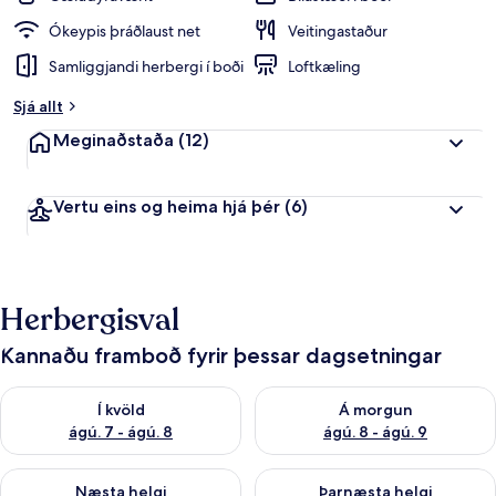
Ókeypis þráðlaust net
Veitingastaður
Samliggjandi herbergi í boði
Loftkæling
Sjá allt
Meginaðstaða
(12)
Vertu eins og heima hjá þér
(6)
Herbergisval
Kannaðu framboð fyrir þessar dagsetningar
Athuga framboð í kvöld ágú. 7 - ágú. 8
Athuga framboð á morgun ágú.
Í kvöld
Á morgun
ágú. 7 - ágú. 8
ágú. 8 - ágú. 9
Athuga framboð næstu helgi ágú. 7 - ágú. 9
Athuga framboð þarnæstu helgi
Næsta helgi
Þarnæsta helgi