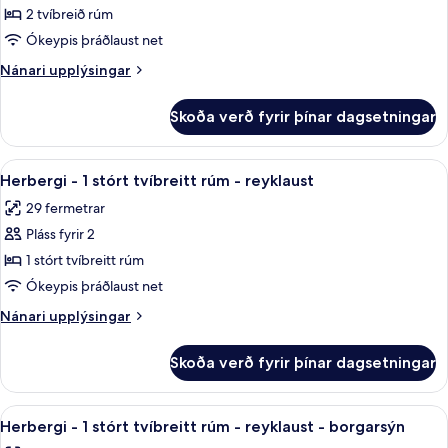
Herbergi
2 tvíbreið rúm
-
Ókeypis þráðlaust net
2
Nánari
Nánari upplýsingar
tvíbreið
upplýsingar
rúm
fyrir
Skoða verð fyrir þínar dagsetningar
Herbergi
-
-
reyklaust
2
Skoða
Öryggishólf í herbergi, skrifborð, vinn
-
4
tvíbreið
Herbergi - 1 stórt tvíbreitt rúm - reyklaust
allar
rúm
borgarsýn
29 fermetrar
-
myndir
reyklaust
Pláss fyrir 2
fyrir
-
Herbergi
1 stórt tvíbreitt rúm
borgarsýn
-
Ókeypis þráðlaust net
1
Nánari
Nánari upplýsingar
stórt
upplýsingar
tvíbreitt
fyrir
Skoða verð fyrir þínar dagsetningar
Herbergi
rúm
-
-
1
Skoða
Herbergi - 1 stórt tvíbreitt rúm - reyk
reyklaust
4
stórt
Herbergi - 1 stórt tvíbreitt rúm - reyklaust - borgarsýn
allar
tvíbreitt