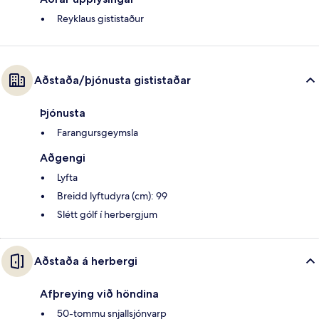
Reyklaus gististaður
Aðstaða/þjónusta gististaðar
Þjónusta
Farangursgeymsla
Aðgengi
Lyfta
Breidd lyftudyra (cm): 99
Slétt gólf í herbergjum
Aðstaða á herbergi
Afþreying við höndina
50-tommu snjallsjónvarp