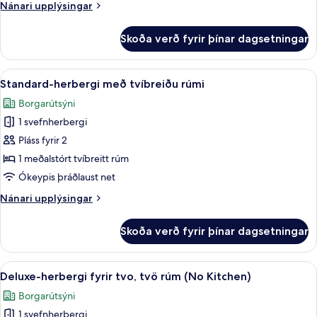
Nánari
Nánari upplýsingar
upplýsingar
fyrir
Skoða verð fyrir þínar dagsetningar
Fjölskylduherbergi
fyrir
þrjá
Skoða
Standard-herbergi með tvíbreiðu rúmi 
35
Standard-herbergi með tvíbreiðu rúmi
allar
Borgarútsýni
myndir
1 svefnherbergi
fyrir
Standard-
Pláss fyrir 2
herbergi
1 meðalstórt tvíbreitt rúm
með
Ókeypis þráðlaust net
tvíbreiðu
Nánari
Nánari upplýsingar
rúmi
upplýsingar
fyrir
Skoða verð fyrir þínar dagsetningar
Standard-
herbergi
með
Skoða
Deluxe-herbergi fyrir tvo, tvö rúm (No
6
tvíbreiðu
Deluxe-herbergi fyrir tvo, tvö rúm (No Kitchen)
allar
rúmi
Borgarútsýni
myndir
1 svefnherbergi