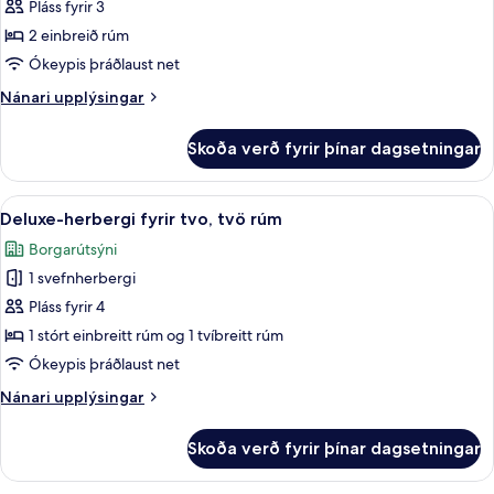
Twin
Pláss fyrir 3
Room
2 einbreið rúm
Ókeypis þráðlaust net
Nánari
Nánari upplýsingar
upplýsingar
fyrir
Skoða verð fyrir þínar dagsetningar
Standard
Twin
Room
Skoða
Deluxe-herbergi fyrir tvo, tvö rúm | Ö
9
Deluxe-herbergi fyrir tvo, tvö rúm
allar
Borgarútsýni
myndir
1 svefnherbergi
fyrir
Deluxe-
Pláss fyrir 4
herbergi
1 stórt einbreitt rúm og 1 tvíbreitt rúm
fyrir
Ókeypis þráðlaust net
tvo,
Nánari
Nánari upplýsingar
tvö
upplýsingar
rúm
fyrir
Skoða verð fyrir þínar dagsetningar
Deluxe-
herbergi