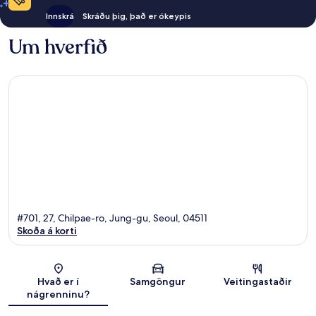
Innskrá
Skráðu þig, það er ókeypis
Um hverfið
#701, 27, Chilpae-ro, Jung-gu, Seoul, 04511
Skoða á korti
Kort
Hvað er í
Samgöngur
Veitingastaðir
nágrenninu?