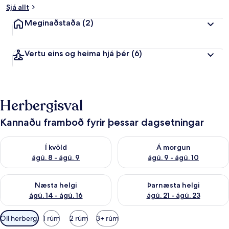
Sjá allt
Meginaðstaða
(2)
Vertu eins og heima hjá þér
(6)
Herbergisval
Kannaðu framboð fyrir þessar dagsetningar
Athuga framboð í kvöld ágú. 8 - ágú. 9
Athuga framboð á morgun ágú.
Í kvöld
Á morgun
ágú. 8 - ágú. 9
ágú. 9 - ágú. 10
Athuga framboð næstu helgi ágú. 14 - ágú. 16
Athuga framboð þarnæstu helg
Næsta helgi
Þarnæsta helgi
ágú. 14 - ágú. 16
ágú. 21 - ágú. 23
Síur
Öll herbergi
1 rúm
2 rúm
3+ rúm
í