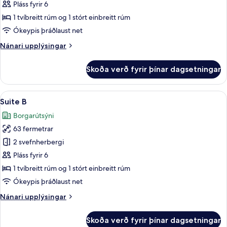
A
Pláss fyrir 6
1 tvíbreitt rúm og 1 stórt einbreitt rúm
Ókeypis þráðlaust net
Nánari
Nánari upplýsingar
upplýsingar
fyrir
Skoða verð fyrir þínar dagsetningar
Suite
A
Skoða
Suite B | Stofa | 50-tommu snjallsjónv
16
Suite B
allar
Borgarútsýni
myndir
63 fermetrar
fyrir
Suite
2 svefnherbergi
B
Pláss fyrir 6
1 tvíbreitt rúm og 1 stórt einbreitt rúm
Ókeypis þráðlaust net
Nánari
Nánari upplýsingar
upplýsingar
fyrir
Skoða verð fyrir þínar dagsetningar
Suite