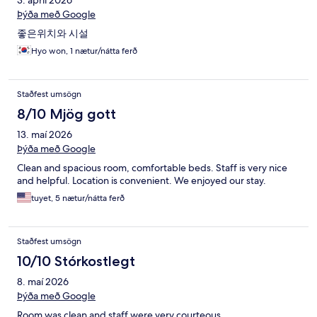
3. apríl 2026
Þýða með Google
좋은위치와 시설
Hyo won, 1 nætur/nátta ferð
Staðfest umsögn
8/10 Mjög gott
13. maí 2026
Þýða með Google
Clean and spacious room, comfortable beds. Staff is very nice
and helpful. Location is convenient. We enjoyed our stay.
tuyet, 5 nætur/nátta ferð
Staðfest umsögn
10/10 Stórkostlegt
8. maí 2026
Þýða með Google
Room was clean and staff were very courteous