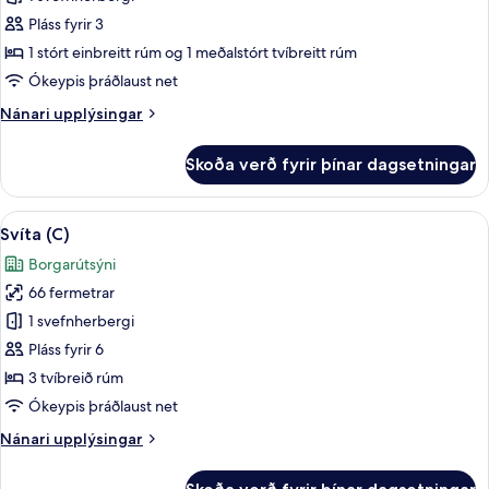
fyrir
Deluxe-
Pláss fyrir 3
herbergi
1 stórt einbreitt rúm og 1 meðalstórt tvíbreitt rúm
fyrir
Ókeypis þráðlaust net
tvo,
Nánari
Nánari upplýsingar
tvö
upplýsingar
rúm
fyrir
Skoða verð fyrir þínar dagsetningar
Deluxe-
(No
herbergi
Kitchen)
fyrir
Skoða
Svíta (C) | Öryggishólf í herbergi, myr
15
tvo,
Svíta (C)
allar
tvö
Borgarútsýni
rúm
myndir
(No
66 fermetrar
fyrir
Kitchen)
Svíta
1 svefnherbergi
(C)
Pláss fyrir 6
3 tvíbreið rúm
Ókeypis þráðlaust net
Nánari
Nánari upplýsingar
upplýsingar
fyrir