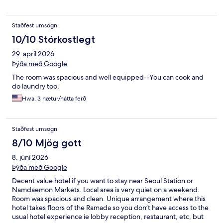
Staðfest umsögn
10/10 Stórkostlegt
29. apríl 2026
Þýða með Google
The room was spacious and well equipped--You can cook and
do laundry too.
Hwa, 3 nætur/nátta ferð
Staðfest umsögn
8/10 Mjög gott
8. júní 2026
Þýða með Google
Decent value hotel if you want to stay near Seoul Station or
Namdaemon Markets. Local area is very quiet on a weekend.
Room was spacious and clean. Unique arrangement where this
hotel takes floors of the Ramada so you don’t have access to the
usual hotel experience ie lobby reception, restaurant, etc, but