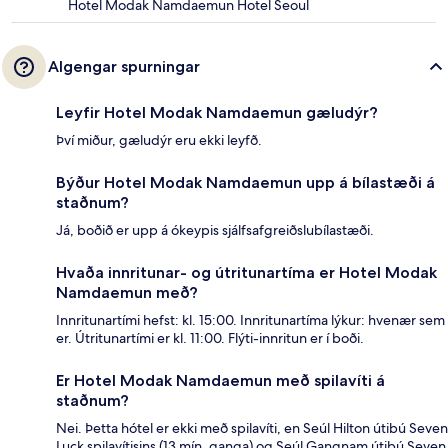
Hotel Modak Namdaemun Hotel Seoul
Algengar spurningar
Leyfir Hotel Modak Namdaemun gæludýr?
Því miður, gæludýr eru ekki leyfð.
Býður Hotel Modak Namdaemun upp á bílastæði á
staðnum?
Já, boðið er upp á ókeypis sjálfsafgreiðslubílastæði.
Hvaða innritunar- og útritunartíma er Hotel Modak
Namdaemun með?
Innritunartími hefst: kl. 15:00. Innritunartíma lýkur: hvenær sem
er. Útritunartími er kl. 11:00. Flýti-innritun er í boði.
Er Hotel Modak Namdaemun með spilavíti á
staðnum?
Nei. Þetta hótel er ekki með spilavíti, en Seúl Hilton útibú Seven
Luck spilavítisins (13 mín. ganga) og Seúl Gangnam útibú Seven