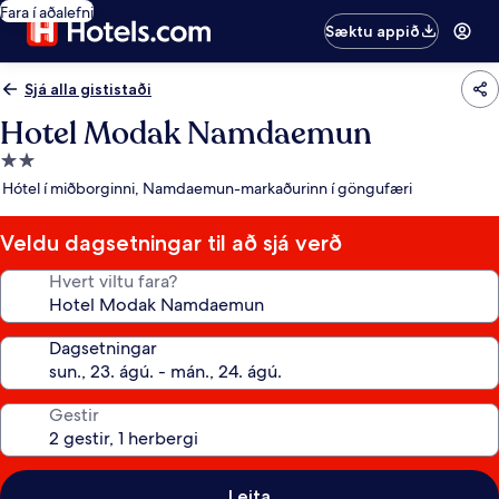
Fara í aðalefni
Sæktu appið
Sjá alla gististaði
Hotel Modak Namdaemun
2.0
stjörnu
Hótel í miðborginni, Namdaemun-markaðurinn í göngufæri
gististaður
Veldu dagsetningar til að sjá verð
Hvert viltu fara?
Dagsetningar
Gestir
Leita