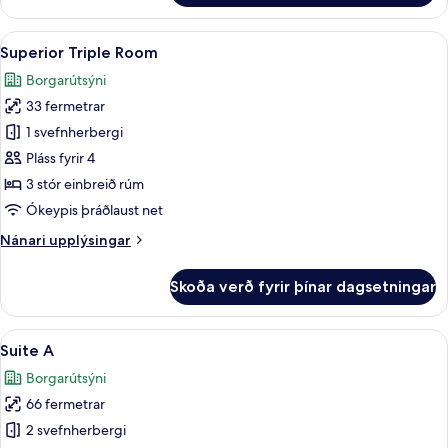
Twin
Room
Skoða
Superior Triple Room | Öryggishólf í 
5
Superior Triple Room
allar
Borgarútsýni
myndir
33 fermetrar
fyrir
Superior
1 svefnherbergi
Triple
Pláss fyrir 4
Room
3 stór einbreið rúm
Ókeypis þráðlaust net
Nánari
Nánari upplýsingar
upplýsingar
fyrir
Skoða verð fyrir þínar dagsetningar
Superior
Triple
Room
Skoða
Suite A | Stofa | 50-tommu snjallsjón
18
Suite A
allar
Borgarútsýni
myndir
66 fermetrar
fyrir
Suite
2 svefnherbergi