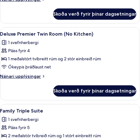
upplýsingar
fyrir
Skoða verð fyrir þínar dagsetningar
Junior-
svíta
Skoða
Deluxe Premier Twin Room (No Kitchen)
14
Deluxe Premier Twin Room (No Kitchen)
allar
1 svefnherbergi
myndir
Pláss fyrir 4
fyrir
Deluxe
1 meðalstórt tvíbreitt rúm og 2 stór einbreið rúm
Premier
Ókeypis þráðlaust net
Twin
Nánari
Nánari upplýsingar
Room
upplýsingar
(No
fyrir
Skoða verð fyrir þínar dagsetningar
Deluxe
Kitchen)
Premier
Twin
Skoða
Family Triple Suite | Stofa | 50-tommu
15
Room
Family Triple Suite
allar
(No
1 svefnherbergi
Kitchen)
myndir
Pláss fyrir 5
fyrir
Family
2 meðalstór tvíbreið rúm og 1 stórt einbreitt rúm