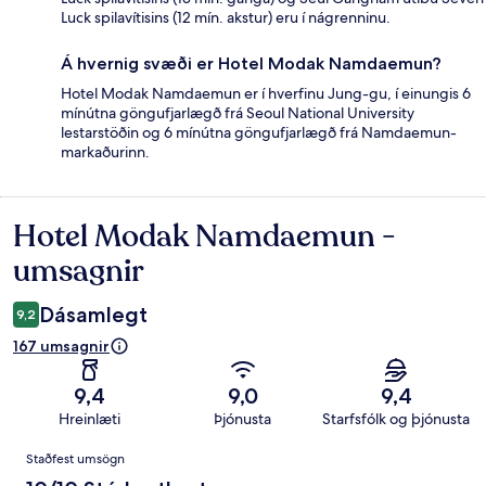
Luck spilavítisins (12 mín. akstur) eru í nágrenninu.
Á hvernig svæði er Hotel Modak Namdaemun?
Hotel Modak Namdaemun er í hverfinu Jung-gu, í einungis 6
mínútna göngufjarlægð frá Seoul National University
lestarstöðin og 6 mínútna göngufjarlægð frá Namdaemun-
markaðurinn.
Hotel Modak Namdaemun -
Umsagnir
umsagnir
Dásamlegt
9,2
167 umsagnir
9,4
9,0
9,4
Hreinlæti
Þjónusta
Starfsfólk og þjónusta
Umsagnir
Staðfest umsögn