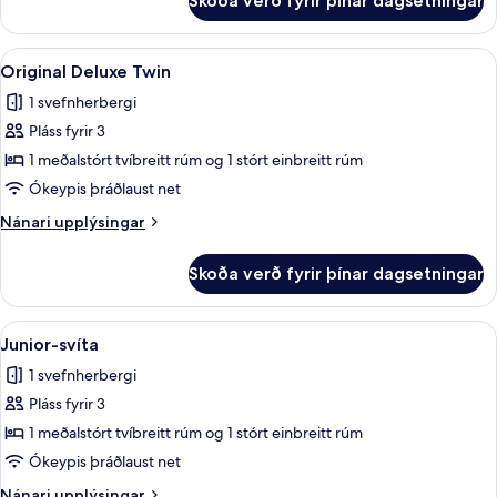
Skoða verð fyrir þínar dagsetningar
Svíta
(C)
Skoða
Original Deluxe Twin | Öryggishólf í h
12
Original Deluxe Twin
allar
1 svefnherbergi
myndir
Pláss fyrir 3
fyrir
Original
1 meðalstórt tvíbreitt rúm og 1 stórt einbreitt rúm
Deluxe
Ókeypis þráðlaust net
Twin
Nánari
Nánari upplýsingar
upplýsingar
fyrir
Skoða verð fyrir þínar dagsetningar
Original
Deluxe
Twin
Skoða
Junior-svíta | Stofa | 50-tommu snjal
23
Junior-svíta
allar
1 svefnherbergi
myndir
Pláss fyrir 3
fyrir
Junior-
1 meðalstórt tvíbreitt rúm og 1 stórt einbreitt rúm
svíta
Ókeypis þráðlaust net
Nánari
Nánari upplýsingar