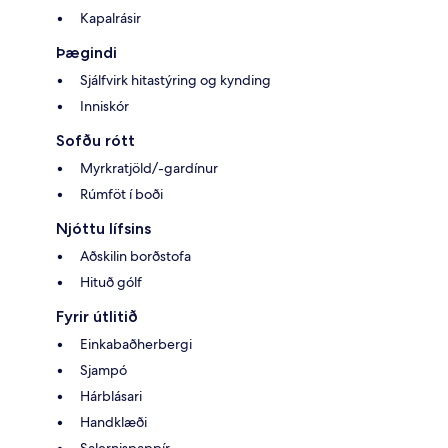
Kapalrásir
Þægindi
Sjálfvirk hitastýring og kynding
Inniskór
Sofðu rótt
Myrkratjöld/-gardínur
Rúmföt í boði
Njóttu lífsins
Aðskilin borðstofa
Hituð gólf
Fyrir útlitið
Einkabaðherbergi
Sjampó
Hárblásari
Handklæði