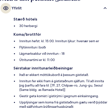
Yfirlit
Stærð hótels
30 herbergi
Koma/brottför
Innritun hefst: kl. 15:00. Innritun lýkur: hvenær sem er
Flýtiinnritun í boði
Lágmarksaldur við innritun - 18
Útritunartími er kl. 11:00
Sérstakar innritunarleiðbeiningar
Það er ekkert móttökuborð á þessum gististað.
Innritun fer ekki fram á gististaðnum sjálfum. Til að innrita
þig þarftu að fara til: [7F, 27, Chilpae-ro, Jung-gu, Seoul
(Same bldg. as Ramada Hotel)]
Gestir geta komist í gistirými í gegnum einkainngang.
Upplýsingar sem koma frá gististaðnum gætu verið þýddar
með sjálfvirkum þýðingarhugbúnaði