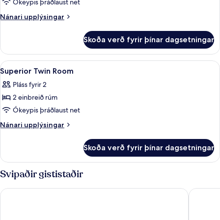
Superior
Ókeypis þráðlaust net
Double
Nánari
Nánari upplýsingar
Room
upplýsingar
fyrir
Skoða verð fyrir þínar dagsetningar
Superior
Double
Room
Skoða
Öryggishólf í herbergi, myrkratjöld/-
8
Superior Twin Room
allar
Pláss fyrir 2
myndir
2 einbreið rúm
fyrir
Superior
Ókeypis þráðlaust net
Twin
Nánari
Nánari upplýsingar
Room
upplýsingar
fyrir
Skoða verð fyrir þínar dagsetningar
Superior
Twin
Room
Svipaðir gististaðir
HOTEL MYEONGDONGJANG
HOTEL 