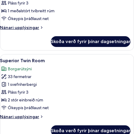
Double
Pláss fyrir 3
Room
1 meðalstórt tvíbreitt rúm
Ókeypis þráðlaust net
Nánari
Nánari upplýsingar
upplýsingar
fyrir
Skoða verð fyrir þínar dagsetningar
Superior
Double
Room
Skoða
Öryggishólf í herbergi, myrkratjöld/-
9
Superior Twin Room
allar
Borgarútsýni
myndir
33 fermetrar
fyrir
Superior
1 svefnherbergi
Twin
Pláss fyrir 3
Room
2 stór einbreið rúm
Ókeypis þráðlaust net
Nánari
Nánari upplýsingar
upplýsingar
fyrir
Skoða verð fyrir þínar dagsetningar
Superior