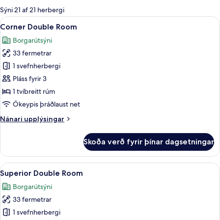
boði
Sýni 21 af 21 herbergi
fyrir
Skoða
Corner Double Room | Öryggishólf í h
9
Corner Double Room
herbergi
allar
Borgarútsýni
myndir
33 fermetrar
fyrir
Corner
1 svefnherbergi
Double
Pláss fyrir 3
Room
1 tvíbreitt rúm
Ókeypis þráðlaust net
Nánari
Nánari upplýsingar
upplýsingar
fyrir
Skoða verð fyrir þínar dagsetningar
Corner
Double
Room
Skoða
Superior Double Room | Öryggishólf í
7
Superior Double Room
allar
Borgarútsýni
myndir
33 fermetrar
fyrir
Superior
1 svefnherbergi