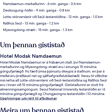
Namdaemun-markaðurinn
- 6 mín. ganga
- 0.6 km
Deoksugung-höllin
- 9 mín. ganga
- 0.8 km
Lotte-stórverslanir við Seúl-lestarstöðina
- 12 mín. ganga
- 1.0 km
Ráðhús Seúl
- 13 mín. ganga
- 1.2 km
Myeongdong-stræti
- 15 mín. ganga
- 1.3 km
Um þennan gististað
Hotel Modak Namdaemun
Hotel Modak Namdaemun er á frábærum stað, því Namdaemun-
markaðurinn og Myeongdong-stræti eru í einungis 15 mínútna
göngufjarlægð. Þú færð ýmsa þjónustu ókeypis á staðnum, en þar á
meðal eru þráðlaust net og sjálfsafgreiðslubílastæði. Þessu til viðbótar
má nefna að Lotte-stórverslanir við Seúl-lestarstöðina og Ráðhús Seúl
eru í innan við 15 mínútna göngufjarlægð. Gististaðurinn er stutt frá
almenningssamgöngum: Seoul National University lestarstöðin er í 6
mínútna göngufjarlægð og Chungjeongno lestarstöðin í 10 mínútna.
Upplýsingar um rétt til afbókunar
Meira um þennan gististað