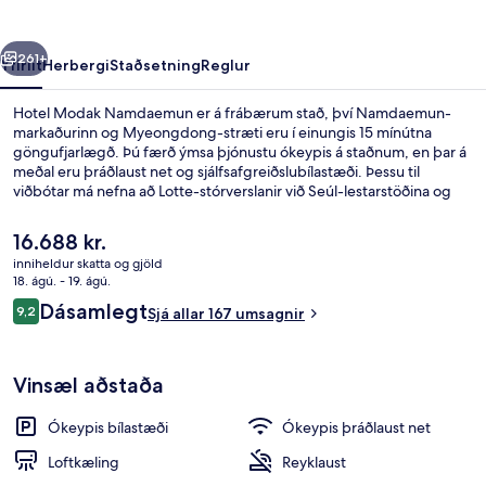
rra
Næsta
261+
Yfirlit
Herbergi
Staðsetning
Reglur
Hotel Modak Namdaemun er á frábærum stað, því Namdaemun-
markaðurinn og Myeongdong-stræti eru í einungis 15 mínútna
göngufjarlægð. Þú færð ýmsa þjónustu ókeypis á staðnum, en þar á
meðal eru þráðlaust net og sjálfsafgreiðslubílastæði. Þessu til
viðbótar má nefna að Lotte-stórverslanir við Seúl-lestarstöðina og
Ráðhús Seúl eru í innan við 15 mínútna göngufjarlægð. Gististaðurinn
er stutt frá almenningssamgöngum: Seoul National University
Núverandi
16.688 kr.
lestarstöðin er í 6 mínútna göngufjarlægð og Chungjeongno
verð
inniheldur skatta og gjöld
lestarstöðin í 10 mínútna.
er
18. ágú. - 19. ágú.
Fyrir utan
16.688 kr.
Umsagnir
Dásamlegt
9,2
Sjá allar 167 umsagnir
9,2 af 10
Vinsæl aðstaða
Ókeypis bílastæði
Ókeypis þráðlaust net
Loftkæling
Reyklaust