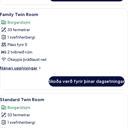
B
Skoða
Öryggishólf í herbergi, myrkratjöld/-
7
Family Twin Room
allar
Borgarútsýni
myndir
33 fermetrar
fyrir
Family
1 svefnherbergi
Twin
Pláss fyrir 5
Room
2 tvíbreið rúm
Ókeypis þráðlaust net
Nánari
Nánari upplýsingar
upplýsingar
fyrir
Skoða verð fyrir þínar dagsetningar
Family
Twin
Room
Skoða
Standard Twin Room | Öryggishólf í h
14
Standard Twin Room
allar
Borgarútsýni
myndir
33 fermetrar
fyrir
Standard
1 svefnherbergi