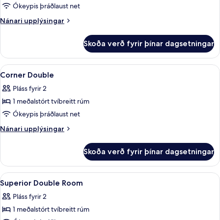
Triple
Ókeypis þráðlaust net
Suite
Nánari
Nánari upplýsingar
upplýsingar
fyrir
Skoða verð fyrir þínar dagsetningar
Family
Triple
Suite
Skoða
Öryggishólf í herbergi, myrkratjöld/-
9
Corner Double
allar
Pláss fyrir 2
myndir
1 meðalstórt tvíbreitt rúm
fyrir
Corner
Ókeypis þráðlaust net
Double
Nánari
Nánari upplýsingar
upplýsingar
fyrir
Skoða verð fyrir þínar dagsetningar
Corner
Double
Skoða
Öryggishólf í herbergi, myrkratjöld/-
8
Superior Double Room
allar
Pláss fyrir 2
myndir
1 meðalstórt tvíbreitt rúm
fyrir