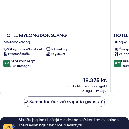
HOTEL
HOTEL
HOTEL MYEONGDONGJANG
HOTEL
MYEONGDONGJANG
THE
Myeong-dong
Jung-g
Myeong-
BOTANI
Ókeypis þráðlaust net
Loftkæling
Ókeypi
dong
SEWO
Þvottaaðstaða
Reyklaust
Veitin
MYEO
Jung-
9.4
9.2
Stórkostlegt
Dás
9,4
9,2
gu
af
af
873 umsagnir
1.83
10,
10,
Stórkostlegt,
Dásamle
Verðið
18.375 kr.
873
1.839
er
inniheldur skatta og gjöld
umsagnir
umsagni
18.375 kr.
18. ágú. - 19. ágú.
Samanburður við svipaða gististaði
Skráðu þig inn til að sjá gjaldgenga afslætti og ávinninga.
Meiri ávinningur fyrir meiri ævintýri!