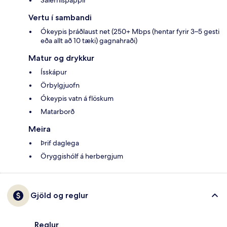
Salernispappír
Vertu í sambandi
Ókeypis þráðlaust net (250+ Mbps (hentar fyrir 3–5 gesti
eða allt að 10 tæki) gagnahraði)
Matur og drykkur
Ísskápur
Örbylgjuofn
Ókeypis vatn á flöskum
Matarborð
Meira
Þrif daglega
Öryggishólf á herbergjum
Gjöld og reglur
Reglur