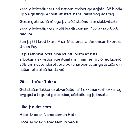
Þessi gististaður er undir stjórn atvinnugestgjafa. Að bjóða
upp á gistingu er hluti af starfi hans, rekstri og aðalfagi.
Gestir geta sofið rólega því að á staðnum er slökkvitæki.
Þessi gististaður tekur við kreditkortum. Ekki er tekið við
reiðufé.
Samþykkt kreditkort: Visa, Mastercard, American Express,
Union Pay
Ef þú afbókar bókunina muntu þurfa að hlíta
afbókunarskilyrðum gestgjafans. Í samræmi við reglugerðir
ESB um neytendarétt eru bókunarþjónustur gististaða ekki
háðar rétti til að hætta við.
Gististaðarflokkur
Gististaðarflokkur er ákvarðaður af flokkunarkerfi okkar og
byggist á tegund gististaðar, aðstöðu og þjónustu.
Líka þekkt sem
Hotel Modak Namdaemun Hotel
Hotel Modak Namdaemun Seoul