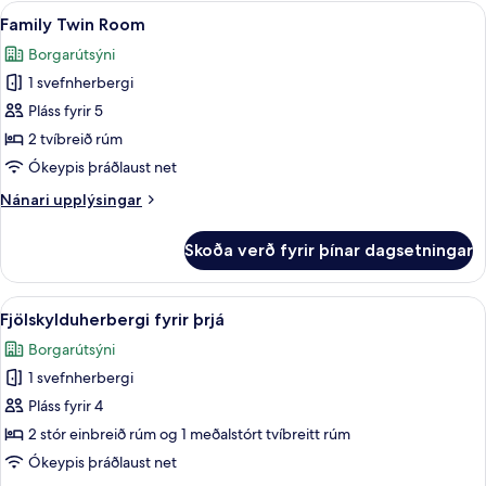
fyrir
Skoða
Family Twin Room | Öryggishólf í herb
14
tvo,
Family Twin Room
allar
tvö
Borgarútsýni
rúm
myndir
1 svefnherbergi
fyrir
Family
Pláss fyrir 5
Twin
2 tvíbreið rúm
Room
Ókeypis þráðlaust net
Nánari
Nánari upplýsingar
upplýsingar
fyrir
Skoða verð fyrir þínar dagsetningar
Family
Twin
Room
Skoða
Fjölskylduherbergi fyrir þrjá | Öryggis
8
Fjölskylduherbergi fyrir þrjá
allar
Borgarútsýni
myndir
1 svefnherbergi
fyrir
Fjölskylduherbergi
Pláss fyrir 4
fyrir
2 stór einbreið rúm og 1 meðalstórt tvíbreitt rúm
þrjá
Ókeypis þráðlaust net