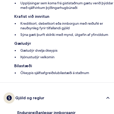
Upplýsingar sem koma frá gististaðnum gætu verið þýddar
með sjálfvirkum þýðingarhugbúnaði
Krafist við innritun
Kreditkort, debetkort eða innborgun með reiðufé er
nauðsynleg fyrir tilfallandi gjöld
Sýna gæti þurft skilríki með mynd, útgefin af yfirvöldum
Gæludýr
Gæludýr dvelja ókeypis
Þjónustudýr velkomin
Bílastæði
Ókeypis sjálfsafgreiðslubílastæði á staðnum
Gjöld og reglur
Endurgreiðanlegar innborganir