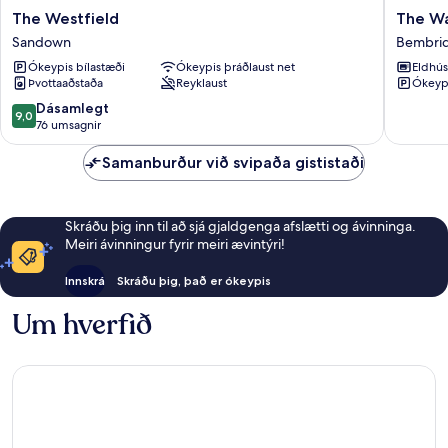
The
The
The Westfield
The W
Westfield
Wash
Sandown
Bembri
Sandown
House
Ókeypis bílastæði
Ókeypis þráðlaust net
Eldhús
Bembri
Þvottaaðstaða
Reyklaust
Ókeypi
9.0
Dásamlegt
9,0
af
76 umsagnir
10,
Dásamlegt,
Samanburður við svipaða gististaði
76
umsagnir
Skráðu þig inn til að sjá gjaldgenga afslætti og ávinninga.
Meiri ávinningur fyrir meiri ævintýri!
Innskrá
Skráðu þig, það er ókeypis
Um hverfið