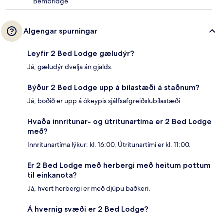
Bembridge
Algengar spurningar
Leyfir 2 Bed Lodge gæludýr?
Já, gæludýr dvelja án gjalds.
Býður 2 Bed Lodge upp á bílastæði á staðnum?
Já, boðið er upp á ókeypis sjálfsafgreiðslubílastæði.
Hvaða innritunar- og útritunartíma er 2 Bed Lodge
með?
Innritunartíma lýkur: kl. 16:00. Útritunartími er kl. 11:00.
Er 2 Bed Lodge með herbergi með heitum pottum
til einkanota?
Já, hvert herbergi er með djúpu baðkeri.
Á hvernig svæði er 2 Bed Lodge?