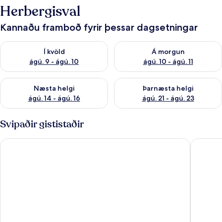
Herbergisval
Kannaðu framboð fyrir þessar dagsetningar
Athuga framboð í kvöld ágú. 9 - ágú. 10
Athuga framboð á morgun ágú.
Í kvöld
Á morgun
ágú. 9 - ágú. 10
ágú. 10 - ágú. 11
Athuga framboð næstu helgi ágú. 14 - ágú. 16
Athuga framboð þarnæstu helg
Næsta helgi
Þarnæsta helgi
ágú. 14 - ágú. 16
ágú. 21 - ágú. 23
Svipaðir gististaðir
The Westfield
The Was