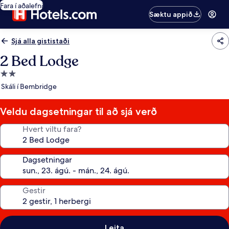
Fara í aðalefni
Sæktu appið
Sjá alla gististaði
2 Bed Lodge
2.0
stjörnu
Skáli í Bembridge
gististaður
Veldu dagsetningar til að sjá verð
Hvert viltu fara?
Dagsetningar
Gestir
Leita