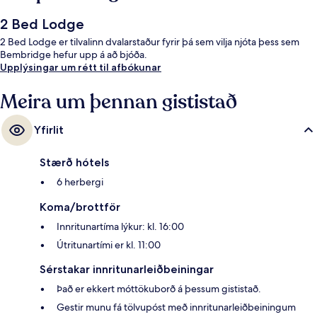
2 Bed Lodge
2 Bed Lodge er tilvalinn dvalarstaður fyrir þá sem vilja njóta þess sem
Bembridge hefur upp á að bjóða.
Upplýsingar um rétt til afbókunar
Meira um þennan gististað
Yfirlit
Stærð hótels
6 herbergi
Koma/brottför
Innritunartíma lýkur: kl. 16:00
Útritunartími er kl. 11:00
Sérstakar innritunarleiðbeiningar
Það er ekkert móttökuborð á þessum gististað.
Gestir munu fá tölvupóst með innritunarleiðbeiningum