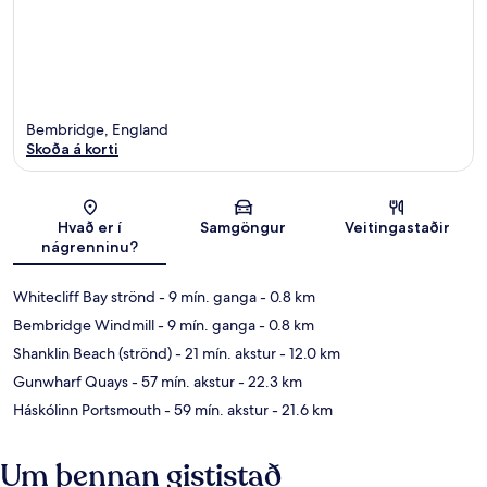
Bembridge, England
Skoða á korti
Kort
Hvað er í
Samgöngur
Veitingastaðir
nágrenninu?
Whitecliff Bay strönd
- 9 mín. ganga
- 0.8 km
Bembridge Windmill
- 9 mín. ganga
- 0.8 km
Shanklin Beach (strönd)
- 21 mín. akstur
- 12.0 km
Gunwharf Quays
- 57 mín. akstur
- 22.3 km
Háskólinn Portsmouth
- 59 mín. akstur
- 21.6 km
Um þennan gististað