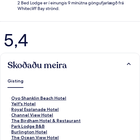
2 Bed Lodge er í einungis 9 mínútna göngufjarlægð frá
Whitecliff Bay strönd.
Umsagnir
5,4
Skoðaðu meira
Gisting
H
Oyo Shanklin Beach Hotel
l
H
Yelf's Hotel
e
l
H
Royal Esplanade Hotel
k
e
l
H
Channel View Hotel
k
k
e
l
H
The Birdham Hotel & Restaurant
u
k
k
e
l
H
Park Lodge B&B
r
u
k
k
e
l
H
Burlington Hotel
s
r
u
k
k
e
l
H
The Ocean View Hotel