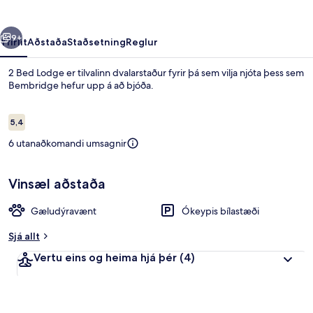
rra
Næsta
9+
Yfirlit
Aðstaða
Staðsetning
Reglur
2 Bed Lodge er tilvalinn dvalarstaður fyrir þá sem vilja njóta þess sem
Bembridge hefur upp á að bjóða.
Umsagnir
5,4
5,4 af 10
6 utanaðkomandi umsagnir
Vinsæl aðstaða
Bústaður | Veitingar
Gæludýravænt
Ókeypis bílastæði
Sjá allt
Vertu eins og heima hjá þér
(4)