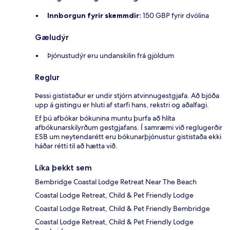
Innborgun fyrir skemmdir:
150 GBP fyrir dvölina
Gæludýr
Þjónustudýr eru undanskilin frá gjöldum
Reglur
Þessi gististaður er undir stjórn atvinnugestgjafa. Að bjóða
upp á gistingu er hluti af starfi hans, rekstri og aðalfagi.
Ef þú afbókar bókunina muntu þurfa að hlíta
afbókunarskilyrðum gestgjafans. Í samræmi við reglugerðir
ESB um neytendarétt eru bókunarþjónustur gististaða ekki
háðar rétti til að hætta við.
Líka þekkt sem
Bembridge Coastal Lodge Retreat Near The Beach
Coastal Lodge Retreat, Child & Pet Friendly Lodge
Coastal Lodge Retreat, Child & Pet Friendly Bembridge
Coastal Lodge Retreat, Child & Pet Friendly Lodge