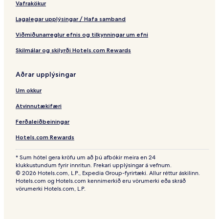
Vafrakökur
n
t
Lagalegar upplýsingar / Hafa samband
Viðmiðunarreglur efnis og tilkynningar um efni
Skilmálar og skilyrði Hotels.com Rewards
Aðrar upplýsingar
Um okkur
Atvinnutækifæri
Ferðaleiðbeiningar
Hotels.com Rewards
* Sum hótel gera kröfu um að þú afbókir meira en 24
klukkustundum fyrir innritun. Frekari upplýsingar á vefnum.
© 2026 Hotels.com, L.P., Expedia Group-fyrirtæki. Allur réttur áskilinn.
Hotels.com og Hotels.com kennimerkið eru vörumerki eða skráð
vörumerki Hotels.com, L.P.