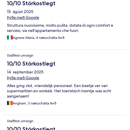
10/10 Stórkostlegt
15. ágúst 2025
Þýða með Google
Struttura nuovissima, molto pulita, dotata di ogni comfort e
servizio, sia nell’appartamento che fuori.
Agnese Maria, 4 nætur/nátta ferð
Staðfest umsögn
10/10 Stórkostlegt
14. september 2025
Þýða með Google
Alles ging vlot, vriendelijk personeel. Een beetje ver van
supermarkten en winkels. Het toeristisch treintje was echt
aangenaam!
Angham, 3 nætur/nátta ferð
Staðfest umsögn
10/10 Stórkostlegt