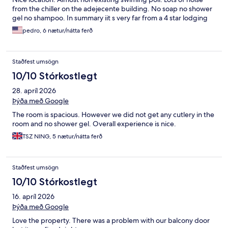
from the chiller on the adejecente building. No soap no shower
gel no shampoo. In summary iit s very far from a 4 star lodging
pedro, 6 nætur/nátta ferð
Staðfest umsögn
10/10 Stórkostlegt
28. apríl 2026
Þýða með Google
The room is spacious. However we did not get any cutlery in the
room and no shower gel. Overall experience is nice.
TSZ NING, 5 nætur/nátta ferð
Staðfest umsögn
10/10 Stórkostlegt
16. apríl 2026
Þýða með Google
Love the property. There was a problem with our balcony door