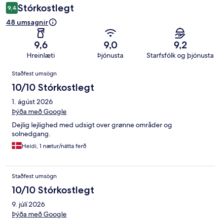
Stórkostlegt
9,4
48 umsagnir
9,6
9,0
9,2
Hreinlæti
Þjónusta
Starfsfólk og þjónusta
Umsagnir
Staðfest umsögn
10/10 Stórkostlegt
1. ágúst 2026
Þýða með Google
Dejlig lejlighed med udsigt over grønne områder og
solnedgang.
Heidi, 1 nætur/nátta ferð
Staðfest umsögn
10/10 Stórkostlegt
9. júlí 2026
Þýða með Google