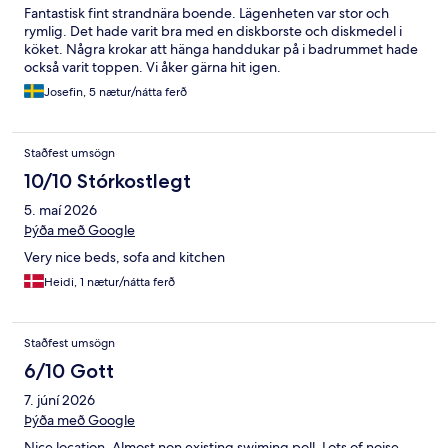
Fantastisk fint strandnära boende. Lägenheten var stor och
rymlig. Det hade varit bra med en diskborste och diskmedel i
köket. Några krokar att hänga handdukar på i badrummet hade
också varit toppen. Vi åker gärna hit igen.
Josefin, 5 nætur/nátta ferð
Staðfest umsögn
10/10 Stórkostlegt
5. maí 2026
Þýða með Google
Very nice beds, sofa and kitchen
Heidi, 1 nætur/nátta ferð
Staðfest umsögn
6/10 Gott
7. júní 2026
Þýða með Google
Nice location. Almost non existing swiming poll. Lots of noise