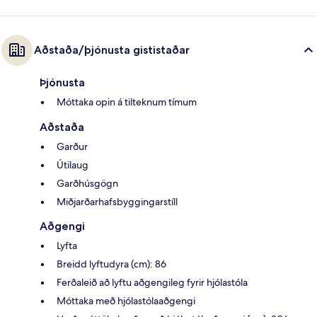
Aðstaða/þjónusta gististaðar
Þjónusta
Móttaka opin á tilteknum tímum
Aðstaða
Garður
Útilaug
Garðhúsgögn
Miðjarðarhafsbyggingarstíll
Aðgengi
Lyfta
Breidd lyftudyra (cm): 86
Ferðaleið að lyftu aðgengileg fyrir hjólastóla
Móttaka með hjólastólaaðgengi