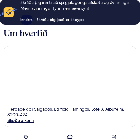
Skráðu þig inn til að sjá gjaldgenga afslætti og ávinninga.
Meiri ávinningur fyrir meiri ævintýri!
Innskrá
Skráðu þig, það er ókeypis
Um hverfið
Herdade dos Salgados, Edifício Flamingos, Lote 3, Albufeira,
8200-424
Skoða á korti
Kort