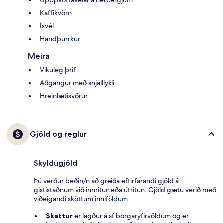
Uppþvottavélar á herbergjum
Kaffikvörn
Ísvél
Handþurrkur
Meira
Vikuleg þrif
Aðgangur með snjalllykli
Hreinlætisvörur
Gjöld og reglur
Skyldugjöld
Þú verður beðin/n að greiða eftirfarandi gjöld á
gististaðnum við innritun eða útritun. Gjöld gætu verið með
viðeigandi sköttum inniföldum:
Skattur
er lagður á af borgaryfirvöldum og er