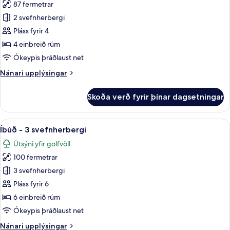
87 fermetrar
fyrir
Íbúð
2 svefnherbergi
-
Pláss fyrir 4
2
4 einbreið rúm
svefnherbergi
Ókeypis þráðlaust net
Nánari
Nánari upplýsingar
upplýsingar
fyrir
Skoða verð fyrir þínar dagsetningar
Íbúð
-
2
Skoða
Rúmföt úr egypskri bómull, rúmföt af
10
svefnherbergi
Íbúð - 3 svefnherbergi
allar
Útsýni yfir golfvöll
myndir
100 fermetrar
fyrir
Íbúð
3 svefnherbergi
-
Pláss fyrir 6
3
6 einbreið rúm
svefnherbergi
Ókeypis þráðlaust net
Nánari
Nánari upplýsingar