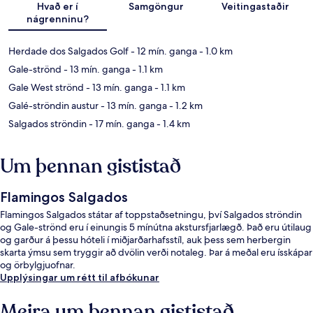
Hvað er í
Samgöngur
Veitingastaðir
nágrenninu?
Herdade dos Salgados Golf
- 12 mín. ganga
- 1.0 km
Gale-strönd
- 13 mín. ganga
- 1.1 km
Gale West strönd
- 13 mín. ganga
- 1.1 km
Galé-ströndin austur
- 13 mín. ganga
- 1.2 km
Salgados ströndin
- 17 mín. ganga
- 1.4 km
Um þennan gististað
Flamingos Salgados
Flamingos Salgados státar af toppstaðsetningu, því Salgados ströndin
og Gale-strönd eru í einungis 5 mínútna akstursfjarlægð. Það eru útilaug
og garður á þessu hóteli í miðjarðarhafsstíl, auk þess sem herbergin
skarta ýmsu sem tryggir að dvölin verði notaleg. Þar á meðal eru ísskápar
og örbylgjuofnar.
Upplýsingar um rétt til afbókunar
Meira um þennan gististað