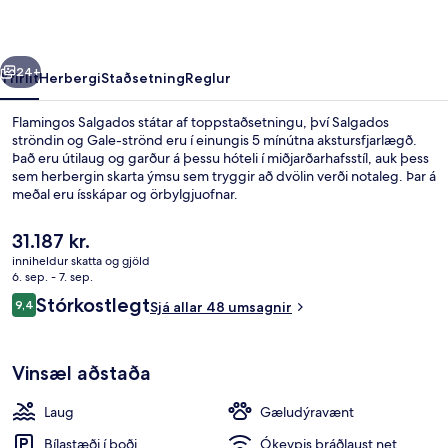
rra
Næsta
24+
Yfirlit
Herbergi
Staðsetning
Reglur
Flamingos Salgados státar af toppstaðsetningu, því Salgados
ströndin og Gale-strönd eru í einungis 5 mínútna akstursfjarlægð.
Það eru útilaug og garður á þessu hóteli í miðjarðarhafsstíl, auk þess
sem herbergin skarta ýmsu sem tryggir að dvölin verði notaleg. Þar á
meðal eru ísskápar og örbylgjuofnar.
Núverandi
31.187 kr.
verð
inniheldur skatta og gjöld
er
6. sep. - 7. sep.
Móttaka
31.187 kr.
Umsagnir
Stórkostlegt
9,4
Sjá allar 48 umsagnir
9,4 af 10
Vinsæl aðstaða
Laug
Gæludýravænt
Bílastæði í boði
Ókeypis þráðlaust net