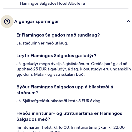
Flamingos Salgados Hotel Albufeira
Algengar spurningar
Er Flamingos Salgados með sundlaug?
Já, staðurinn er með útilaug.
Leyfir Flamingos Salgados gæludýr?
Já, gæludýr mega dvelja á gististaðnum. Greiða þarf gjald að
upphæð 25 EUR á gæludýr, á dag. Þjónustudýr eru undanskilin
gjöldum. Matar- og vatnsskálar í boði.
Býður Flamingos Salgados upp á bílastæði á
staðnum?
Já. Sjálfsafgreiðslubílastæði kosta 5 EUR á dag.
Hvaða innritunar- og útritunartíma er Flamingos
Salgados með?
Innritunartími hefst: kl. 16:00. Innritunartíma lýkur: kl. 22:00.