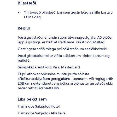
Bílastæði
Yfirbyggð bílastæði þar sem gestir leggja sjálfir kosta 5
EUR á dag
Reglur
Þessi gististaður er undir stjórn atvinnugestgjafa. Að bjóða
upp á gistingu er hluti af starfi hans, rekstri og aðalfagi.
Gestir geta sofið rólega því að á staðnum er slökkvitæki.
Þessi gististaður tekur við kreditkortum, debetkortum og
reiðufé.
Samþykkt kreditkort: Visa, Mastercard
Ef þú afbókar bókunina muntu þurfa að hlíta
afbókunarskilyrðum gestgjafans. Í samræmi við reglugerðir
ESB um neytendarétt eru bókunarþjónustur gististaða ekki
háðar rétti til að hætta við.
Líka þekkt sem
Flamingos Salgados Hotel
Flamingos Salgados Albufeira