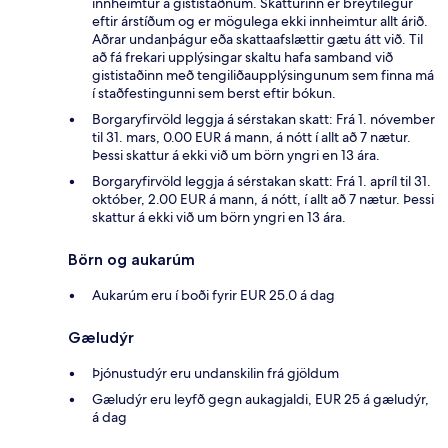
innheimtur á gististaðnum. Skatturinn er breytilegur
eftir árstíðum og er mögulega ekki innheimtur allt árið.
Aðrar undanþágur eða skattaafslættir gætu átt við. Til
að fá frekari upplýsingar skaltu hafa samband við
gististaðinn með tengiliðaupplýsingunum sem finna má
í staðfestingunni sem berst eftir bókun.
Borgaryfirvöld leggja á sérstakan skatt: Frá 1. nóvember
til 31. mars, 0.00 EUR á mann, á nótt í allt að 7 nætur.
Þessi skattur á ekki við um börn yngri en 13 ára.
Borgaryfirvöld leggja á sérstakan skatt: Frá 1. apríl til 31.
október, 2.00 EUR á mann, á nótt, í allt að 7 nætur. Þessi
skattur á ekki við um börn yngri en 13 ára.
Börn og aukarúm
Aukarúm eru í boði fyrir EUR 25.0 á dag
Gæludýr
Þjónustudýr eru undanskilin frá gjöldum
Gæludýr eru leyfð gegn aukagjaldi, EUR 25 á gæludýr,
á dag