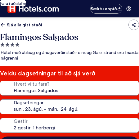
Fara í aðalefni
Sæktu appið
Sjá alla gististaði
Flamingos Salgados
4.0
stjörnu
Hótel með útilaug og áhugaverðir staðir eins og Gale-strönd eru í næsta
gististaður
nágrenni
Veldu dagsetningar til að sjá verð
Hvert viltu fara?
Dagsetningar
Gestir