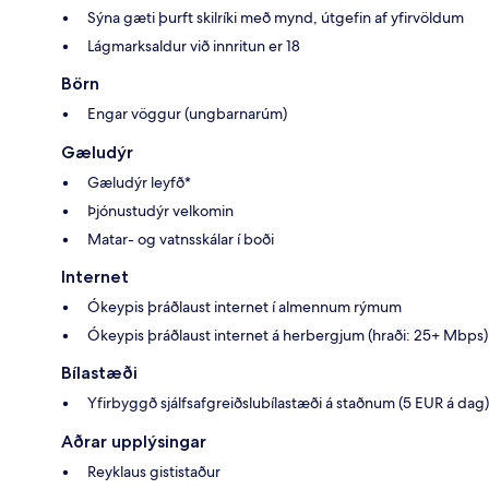
Sýna gæti þurft skilríki með mynd, útgefin af yfirvöldum
Lágmarksaldur við innritun er 18
Börn
Engar vöggur (ungbarnarúm)
Gæludýr
Gæludýr leyfð*
Þjónustudýr velkomin
Matar- og vatnsskálar í boði
Internet
Ókeypis þráðlaust internet í almennum rýmum
Ókeypis þráðlaust internet á herbergjum (hraði: 25+ Mbps)
Bílastæði
Yfirbyggð sjálfsafgreiðslubílastæði á staðnum (5 EUR á dag)
Aðrar upplýsingar
Reyklaus gististaður