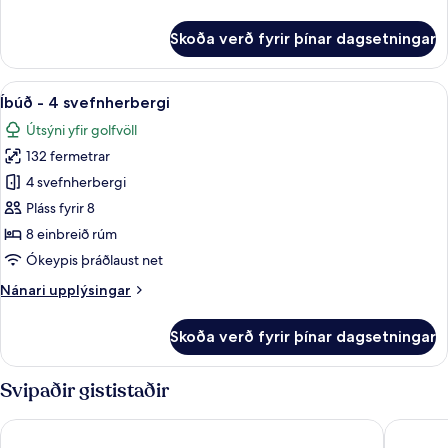
upplýsingar
fyrir
Skoða verð fyrir þínar dagsetningar
Íbúð
-
3
Skoða
Rúmföt úr egypskri bómull, rúmföt af
11
svefnherbergi
Íbúð - 4 svefnherbergi
allar
Útsýni yfir golfvöll
myndir
132 fermetrar
fyrir
Íbúð
4 svefnherbergi
-
Pláss fyrir 8
4
8 einbreið rúm
svefnherbergi
Ókeypis þráðlaust net
Nánari
Nánari upplýsingar
upplýsingar
fyrir
Skoða verð fyrir þínar dagsetningar
Íbúð
-
4
Svipaðir gististaðir
svefnherbergi
Masana Algarve, a Destination by Hyatt
Aqua Ped