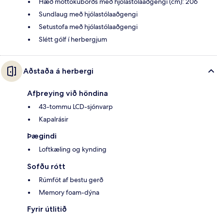
Hæð móttökuborðs með hjólastólaaðgengi (cm): 206
Sundlaug með hjólastólaaðgengi
Setustofa með hjólastólaaðgengi
Slétt gólf í herbergjum
Aðstaða á herbergi
Afþreying við höndina
43-tommu LCD-sjónvarp
Kapalrásir
Þægindi
Loftkæling og kynding
Sofðu rótt
Rúmföt af bestu gerð
Memory foam-dýna
Fyrir útlitið