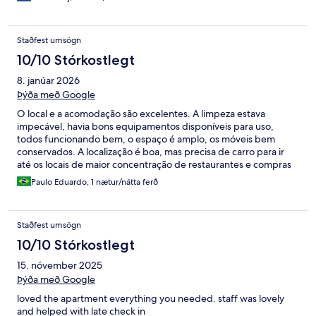
Staðfest umsögn
10/10 Stórkostlegt
8. janúar 2026
Þýða með Google
O local e a acomodação são excelentes. A limpeza estava
impecável, havia bons equipamentos disponíveis para uso,
todos funcionando bem, o espaço é amplo, os móveis bem
conservados. A localização é boa, mas precisa de carro para ir
até os locais de maior concentração de restaurantes e compras
(10 minutos). A vista da varanda é linda. Recomendo muito o
Paulo Eduardo, 1 nætur/nátta ferð
local, de forma geral. Gostamos bastante.
Staðfest umsögn
10/10 Stórkostlegt
15. nóvember 2025
Þýða með Google
loved the apartment everything you needed. staff was lovely
and helped with late check in