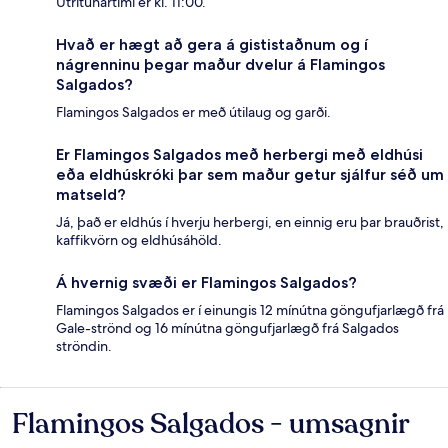
Útritunartími er kl. 11:00.
Hvað er hægt að gera á gististaðnum og í
nágrenninu þegar maður dvelur á Flamingos
Salgados?
Flamingos Salgados er með útilaug og garði.
Er Flamingos Salgados með herbergi með eldhúsi
eða eldhúskróki þar sem maður getur sjálfur séð um
matseld?
Já, það er eldhús í hverju herbergi, en einnig eru þar brauðrist,
kaffikvörn og eldhúsáhöld.
Á hvernig svæði er Flamingos Salgados?
Flamingos Salgados er í einungis 12 mínútna göngufjarlægð frá
Gale-strönd og 16 mínútna göngufjarlægð frá Salgados
ströndin.
Flamingos Salgados - umsagnir
Umsagnir