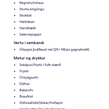
Regnsturtuhaus
Sturta eingöngu
Skolskál
Hárblásari
Handklæði
Salernispappír
Vertu í sambandi
Ókeypis þráðlaust net (25+ Mbps gagnahraði)
Matur og drykkur
Ísskápur/frystir í fullri stærð
Frystir
Örbylgjuofn
Eldhús
Bakarofn
Brauðrist
Eldhúsáhöld/diskar/hnífapör