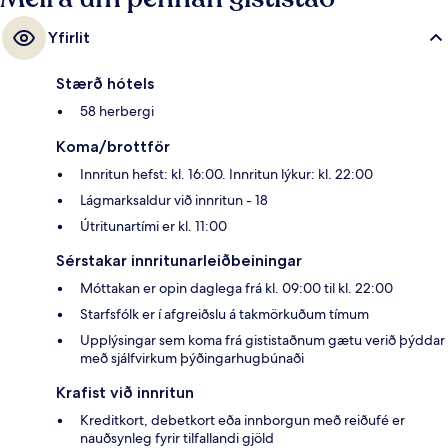
Yfirlit
Stærð hótels
58 herbergi
Koma/brottför
Innritun hefst: kl. 16:00. Innritun lýkur: kl. 22:00
Lágmarksaldur við innritun - 18
Útritunartími er kl. 11:00
Sérstakar innritunarleiðbeiningar
Móttakan er opin daglega frá kl. 09:00 til kl. 22:00
Starfsfólk er í afgreiðslu á takmörkuðum tímum
Upplýsingar sem koma frá gististaðnum gætu verið þýddar
með sjálfvirkum þýðingarhugbúnaði
Krafist við innritun
Kreditkort, debetkort eða innborgun með reiðufé er
nauðsynleg fyrir tilfallandi gjöld