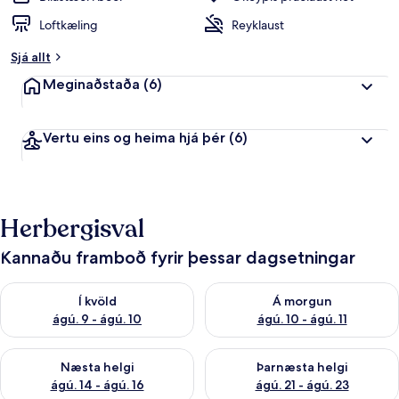
Loftkæling
Reyklaust
Sjá allt
Meginaðstaða
(6)
Vertu eins og heima hjá þér
(6)
Herbergisval
Kannaðu framboð fyrir þessar dagsetningar
Athuga framboð í kvöld ágú. 9 - ágú. 10
Athuga framboð á morgun ágú.
Í kvöld
Á morgun
ágú. 9 - ágú. 10
ágú. 10 - ágú. 11
Athuga framboð næstu helgi ágú. 14 - ágú. 16
Athuga framboð þarnæstu helg
Næsta helgi
Þarnæsta helgi
ágú. 14 - ágú. 16
ágú. 21 - ágú. 23