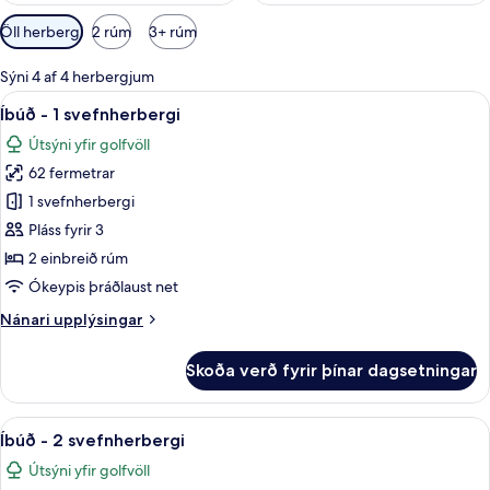
Síur
Öll herbergi
2 rúm
3+ rúm
í
boði
Sýni 4 af 4 herbergjum
fyrir
Skoða
Íbúð - 1 svefnherbergi | Rúmföt úr eg
11
Íbúð - 1 svefnherbergi
herbergi
allar
Útsýni yfir golfvöll
myndir
62 fermetrar
fyrir
Íbúð
1 svefnherbergi
-
Pláss fyrir 3
1
2 einbreið rúm
svefnherbergi
Ókeypis þráðlaust net
Nánari
Nánari upplýsingar
upplýsingar
fyrir
Skoða verð fyrir þínar dagsetningar
Íbúð
-
1
Skoða
Rúmföt úr egypskri bómull, rúmföt af
9
svefnherbergi
Íbúð - 2 svefnherbergi
allar
Útsýni yfir golfvöll
myndir