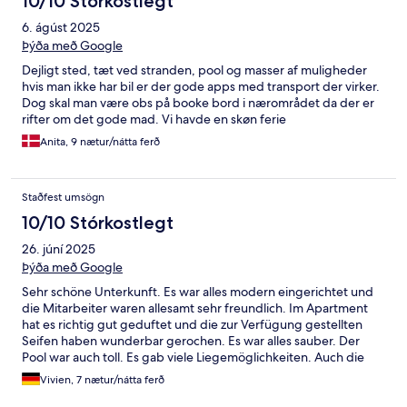
10/10 Stórkostlegt
6. ágúst 2025
Þýða með Google
Dejligt sted, tæt ved stranden, pool og masser af muligheder
hvis man ikke har bil er der gode apps med transport der virker.
Dog skal man være obs på booke bord i nærområdet da der er
rifter om det gode mad. Vi havde en skøn ferie
Anita, 9 nætur/nátta ferð
Staðfest umsögn
10/10 Stórkostlegt
26. júní 2025
Þýða með Google
Sehr schöne Unterkunft. Es war alles modern eingerichtet und
die Mitarbeiter waren allesamt sehr freundlich. Im Apartment
hat es richtig gut geduftet und die zur Verfügung gestellten
Seifen haben wunderbar gerochen. Es war alles sauber. Der
Pool war auch toll. Es gab viele Liegemöglichkeiten. Auch die
Lage und die Anlage an sich haben uns super gefallen.
Vivien, 7 nætur/nátta ferð