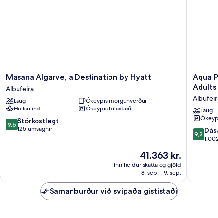
Masana
Aqua
Masana Algarve, a Destination by Hyatt
Aqua P
Algarve,
Pedra
Adults
Albufeira
a
dos
Albufeir
Laug
Ókeypis morgunverður
Destination
Bicos
Heilsulind
Ókeypis bílastæði
by
Design
Laug
Ókeypi
Hyatt
Beach
9.6
Stórkostlegt
9,6
Albufeira
Hotel
af
125 umsagnir
9.2
Dás
9,2
-
10,
af
1.00
Adults
Stórkostlegt,
10,
Verðið
41.363 kr.
Friendly
125
Dásamle
er
Albufeir
umsagnir
1.002
inniheldur skatta og gjöld
41.363 kr.
8. sep. - 9. sep.
umsagni
Samanburður við svipaða gististaði