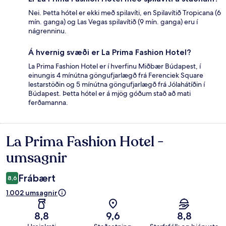
Nei. Þetta hótel er ekki með spilavíti, en Spilavítið Tropicana (6
mín. ganga) og Las Vegas spilavítið (9 mín. ganga) eru í
nágrenninu.
Á hvernig svæði er La Prima Fashion Hotel?
La Prima Fashion Hotel er í hverfinu Miðbær Búdapest, í
einungis 4 mínútna göngufjarlægð frá Ferenciek Square
lestarstöðin og 5 mínútna göngufjarlægð frá Jólahátíðin í
Búdapest. Þetta hótel er á mjög góðum stað að mati
ferðamanna.
La Prima Fashion Hotel -
Umsagnir
umsagnir
Frábært
8,6
1.002 umsagnir
8,8
9,6
8,8