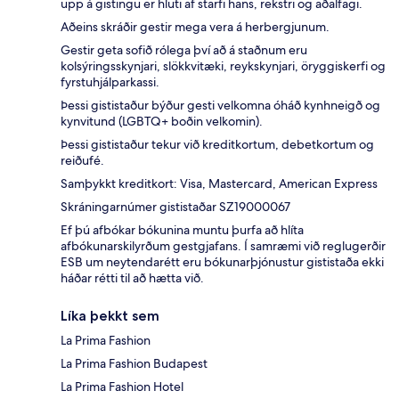
upp á gistingu er hluti af starfi hans, rekstri og aðalfagi.
Aðeins skráðir gestir mega vera á herbergjunum.
Gestir geta sofið rólega því að á staðnum eru
kolsýringsskynjari, slökkvitæki, reykskynjari, öryggiskerfi og
fyrstuhjálparkassi.
Þessi gististaður býður gesti velkomna óháð kynhneigð og
kynvitund (LGBTQ+ boðin velkomin).
Þessi gististaður tekur við kreditkortum, debetkortum og
reiðufé.
Samþykkt kreditkort: Visa, Mastercard, American Express
Skráningarnúmer gististaðar SZ19000067
Ef þú afbókar bókunina muntu þurfa að hlíta
afbókunarskilyrðum gestgjafans. Í samræmi við reglugerðir
ESB um neytendarétt eru bókunarþjónustur gististaða ekki
háðar rétti til að hætta við.
Líka þekkt sem
La Prima Fashion
La Prima Fashion Budapest
La Prima Fashion Hotel