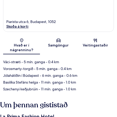
Piarista utca 6, Budapest, 1052
Skoða á korti
Kort
Hvað er í
Samgöngur
Veitingastaðir
nágrenninu?
Váci-stræti
- 5 mín. ganga
- 0.4 km
Vorosmarty-torgið
- 5 mín. ganga
- 0.4 km
Jólahátíðin í Búdapest
- 6 mín. ganga
- 0.6 km
Basilíka Stefáns helga
- 11 mín. ganga
- 1.0 km
Szechenyi keðjubrúin
- 11 mín. ganga
- 1.0 km
Um þennan gististað
La Prima Fashion Hotel