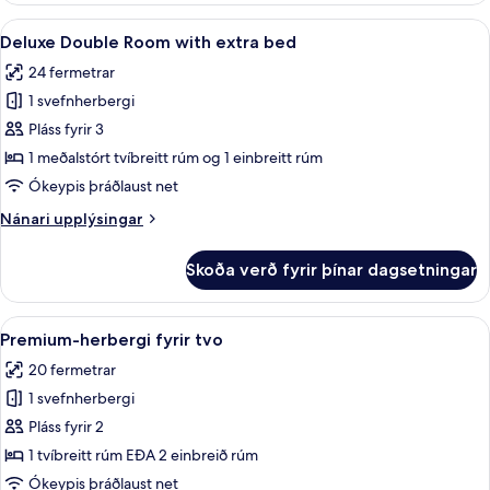
Plus
Skoða
Deluxe Double Room with extra bed | R
7
Room
Deluxe Double Room with extra bed
allar
24 fermetrar
myndir
1 svefnherbergi
fyrir
Deluxe
Pláss fyrir 3
Double
1 meðalstórt tvíbreitt rúm og 1 einbreitt rúm
Room
Ókeypis þráðlaust net
with
Nánari
Nánari upplýsingar
extra
upplýsingar
bed
fyrir
Skoða verð fyrir þínar dagsetningar
Deluxe
Double
Room
Skoða
Premium-herbergi fyrir tvo | Rúmföt af
3
with
Premium-herbergi fyrir tvo
allar
extra
20 fermetrar
bed
myndir
1 svefnherbergi
fyrir
Premium-
Pláss fyrir 2
herbergi
1 tvíbreitt rúm EÐA 2 einbreið rúm
fyrir
Ókeypis þráðlaust net