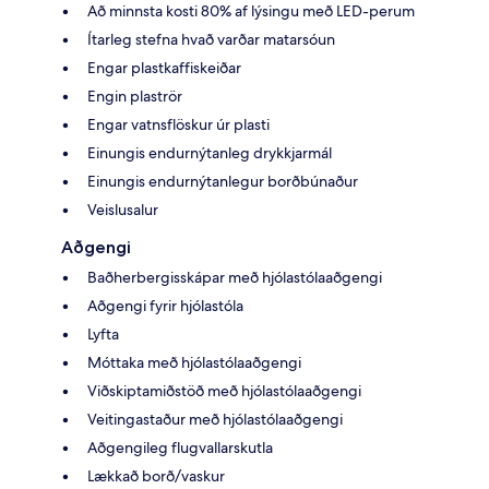
Að minnsta kosti 80% af lýsingu með LED-perum
Ítarleg stefna hvað varðar matarsóun
Engar plastkaffiskeiðar
Engin plaströr
Engar vatnsflöskur úr plasti
Einungis endurnýtanleg drykkjarmál
Einungis endurnýtanlegur borðbúnaður
Veislusalur
Aðgengi
Baðherbergisskápar með hjólastólaaðgengi
Aðgengi fyrir hjólastóla
Lyfta
Móttaka með hjólastólaaðgengi
Viðskiptamiðstöð með hjólastólaaðgengi
Veitingastaður með hjólastólaaðgengi
Aðgengileg flugvallarskutla
Lækkað borð/vaskur