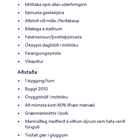
Móttaka opin allan sólarhringinn
Þjónusta gestastjóra
Aðstoð við miða-/ferðakaup
Bílaleiga á staðnum
Fatahreinsun/þvottaþjónusta
Ókeypis dagblöð í móttöku
Farangursgeymsla
Vikapiltur
Aðstaða
1 bygging/turn
Byggt 2010
Öryggishólf í móttöku
Að minnsta kosti 80% lífræn matvæli
Grænmetisréttir í boði
Mannúðleg meðferð á villtum dýrum sem hafa verið
fönguð
Tvöfalt gler í gluggum