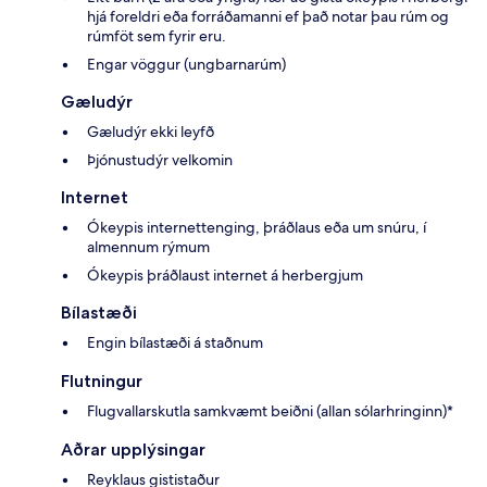
hjá foreldri eða forráðamanni ef það notar þau rúm og
rúmföt sem fyrir eru.
Engar vöggur (ungbarnarúm)
Gæludýr
Gæludýr ekki leyfð
Þjónustudýr velkomin
Internet
Ókeypis internettenging, þráðlaus eða um snúru, í
almennum rýmum
Ókeypis þráðlaust internet á herbergjum
Bílastæði
Engin bílastæði á staðnum
Flutningur
Flugvallarskutla samkvæmt beiðni (allan sólarhringinn)*
Aðrar upplýsingar
Reyklaus gististaður