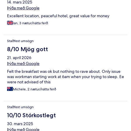
14. mars 2025
Þýða með Google
Excellent location, peaceful hotel, great value for money
Ian, 3 nætur/nátta ferð
Staðfest umsögn
8/10 Mjög gott
21. apríl 2026
Þýða með Google
Felt the breakfast was ok but nothing to rave about. Only issue
was workman starting work at 6am when your trying to sleep. Ee
were not advised of this
Michele, 2 nætur/nátta ferð
Staðfest umsögn
10/10 Stórkostlegt
30. mars 2025
Þýða með Google