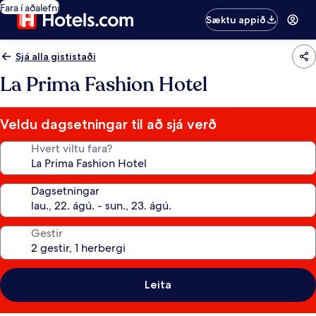
Fara í aðalefni
Sæktu appið
Sjá alla gististaði
La Prima Fashion Hotel
Veldu dagsetningar til að sjá verð
Hvert viltu fara?
Dagsetningar
Gestir
Leita