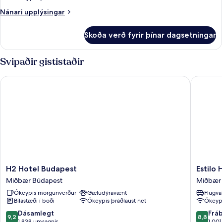
tvo
Nánari
Nánari upplýsingar
upplýsingar
fyrir
Skoða verð fyrir þínar dagsetningar
Premium-
herbergi
fyrir
Svipaðir gististaðir
tvo
H2 Hotel Budapest
Estilo H
H2
Estilo
H2 Hotel Budapest
Estilo
Hotel
Hotel
Miðbær Búdapest
Miðbær
Budapest
by
Ókeypis morgunverður
Gæludýravænt
Flugva
Miðbær
Mellow
Bílastæði í boði
Ókeypis þráðlaust net
Ókeypi
Búdapest
Mood
Hotels
9.2
8.8
Dásamlegt
Frá
9,2
8,8
Miðbær
af
af
1.838 umsagnir
1.00