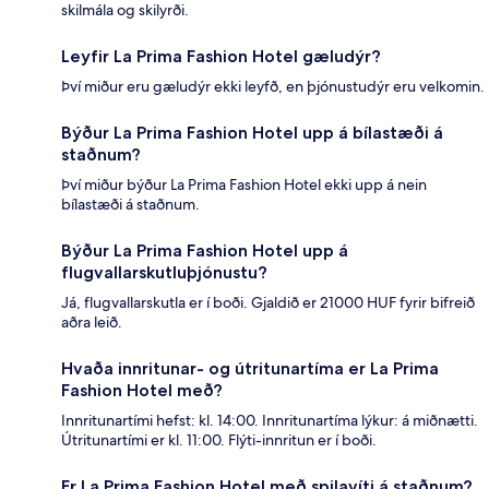
skilmála og skilyrði.
Leyfir La Prima Fashion Hotel gæludýr?
Því miður eru gæludýr ekki leyfð, en þjónustudýr eru velkomin.
Býður La Prima Fashion Hotel upp á bílastæði á
staðnum?
Því miður býður La Prima Fashion Hotel ekki upp á nein
bílastæði á staðnum.
Býður La Prima Fashion Hotel upp á
flugvallarskutluþjónustu?
Já, flugvallarskutla er í boði. Gjaldið er 21000 HUF fyrir bifreið
aðra leið.
Hvaða innritunar- og útritunartíma er La Prima
Fashion Hotel með?
Innritunartími hefst: kl. 14:00. Innritunartíma lýkur: á miðnætti.
Útritunartími er kl. 11:00. Flýti-innritun er í boði.
Er La Prima Fashion Hotel með spilavíti á staðnum?