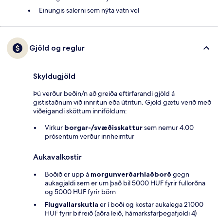
Einungis salerni sem nýta vatn vel
Gjöld og reglur
Skyldugjöld
Þú verður beðin/n að greiða eftirfarandi gjöld á
gististaðnum við innritun eða útritun. Gjöld gætu verið með
viðeigandi sköttum inniföldum:
Virkur
borgar-/svæðisskattur
sem nemur 4.00
prósentum verður innheimtur
Aukavalkostir
Boðið er upp á
morgunverðarhlaðborð
gegn
aukagjaldi sem er um það bil 5000 HUF fyrir fullorðna
og 5000 HUF fyrir börn
Flugvallarskutla
er í boði og kostar aukalega 21000
HUF fyrir bifreið (aðra leið, hámarksfarþegafjöldi 4)