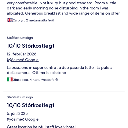
very comfortable. Not luxury but good standard. Room a little
dark and early morning noise disturbing in the room I was
allocated. Generous breakfast and wide range of items on offer.
Building and communal areas rather tired, doesn’t make a great
Carolyn, 2 nætur/nátta ferð
first impression. Good value, location fantastic.
Staðfest umsögn
10/10 Stórkostlegt
12. febrúar 2026
Þýða með Google
La posizione in super centro , a due passi da tutto . La pulizia
della camera . Ottima la colazione
Giuseppe, 4 nætur/nátta ferð
Staðfest umsögn
10/10 Stórkostlegt
5. júní 2025
Þýða með Google
Great location helpful staff lovely hotel