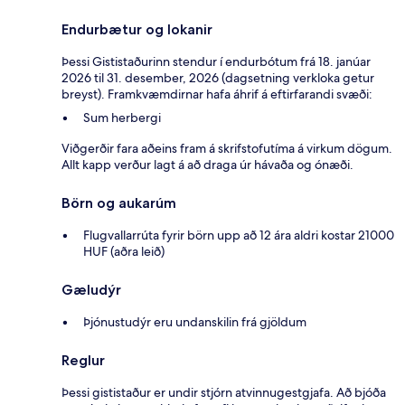
Endurbætur og lokanir
Þessi Gististaðurinn stendur í endurbótum frá 18. janúar
2026 til 31. desember, 2026 (dagsetning verkloka getur
breyst). Framkvæmdirnar hafa áhrif á eftirfarandi svæði:
Sum herbergi
Viðgerðir fara aðeins fram á skrifstofutíma á virkum dögum.
Allt kapp verður lagt á að draga úr hávaða og ónæði.
Börn og aukarúm
Flugvallarrúta fyrir börn upp að 12 ára aldri kostar 21000
HUF (aðra leið)
Gæludýr
Þjónustudýr eru undanskilin frá gjöldum
Reglur
Þessi gististaður er undir stjórn atvinnugestgjafa. Að bjóða