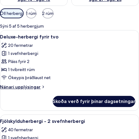
Síur
Öll herbergi
1 rúm
2 rúm
í
boði
Sýni 5 af 5 herbergjum
fyrir
Skoða
Deluxe-herbergi fyrir tvo | Rúmföt af 
6
Deluxe-herbergi fyrir tvo
herbergi
allar
20 fermetrar
myndir
1 svefnherbergi
fyrir
Deluxe-
Pláss fyrir 2
herbergi
1 tvíbreitt rúm
fyrir
Ókeypis þráðlaust net
tvo
Nánari
Nánari upplýsingar
upplýsingar
fyrir
Skoða verð fyrir þínar dagsetningar
Deluxe-
herbergi
fyrir
Skoða
Fjölskylduherbergi - 2 svefnherbergi |
6
tvo
Fjölskylduherbergi - 2 svefnherbergi
allar
40 fermetrar
myndir
1 svefnherbergi