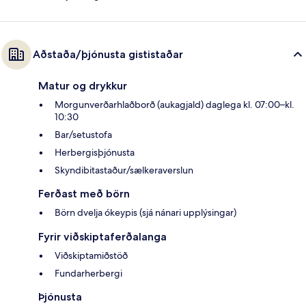
Aðstaða/þjónusta gististaðar
Matur og drykkur
Morgunverðarhlaðborð (aukagjald) daglega kl. 07:00–kl.
10:30
Bar/setustofa
Herbergisþjónusta
Skyndibitastaður/sælkeraverslun
Ferðast með börn
Börn dvelja ókeypis (sjá nánari upplýsingar)
Fyrir viðskiptaferðalanga
Viðskiptamiðstöð
Fundarherbergi
Þjónusta