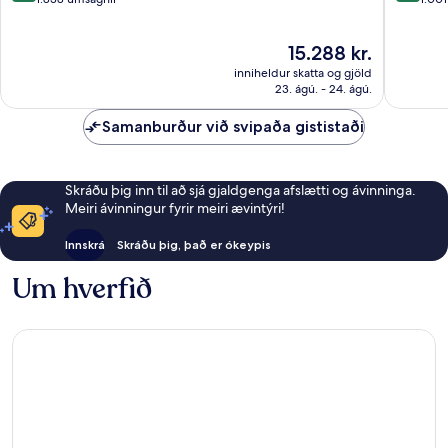
Búdape
10,
10,
Dásamlegt,
Frábært
Verðið
15.288 kr.
1.838
1.001
er
umsagnir
umsögn
inniheldur skatta og gjöld
15.288 kr.
23. ágú. - 24. ágú.
Samanburður við svipaða gististaði
Skráðu þig inn til að sjá gjaldgenga afslætti og ávinninga.
Meiri ávinningur fyrir meiri ævintýri!
Innskrá
Skráðu þig, það er ókeypis
Um hverfið