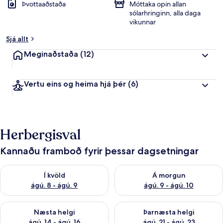
Þvottaaðstaða
Móttaka opin allan
sólarhringinn, alla daga
vikunnar
Sjá allt
Meginaðstaða
(12)
Vertu eins og heima hjá þér
(6)
Herbergisval
Kannaðu framboð fyrir þessar dagsetningar
Athuga framboð í kvöld ágú. 8 - ágú. 9
Athuga framboð á morgun ágú.
Í kvöld
Á morgun
ágú. 8 - ágú. 9
ágú. 9 - ágú. 10
Athuga framboð næstu helgi ágú. 14 - ágú. 16
Athuga framboð þarnæstu helg
Næsta helgi
Þarnæsta helgi
ágú. 14 - ágú. 16
ágú. 21 - ágú. 23