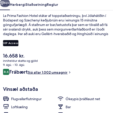
52+
Yfirlit
Herbergi
Staðsetning
Reglur
La Prima Fashion Hotel státar af toppstaðsetningu, því Jólahátíðin í
Búdapest og Szechenyi keðjubrúin eru í einungis 15 mínútna
göngufjarlægð. Á staðnum er bar/setustofa þar sem er tilvalið að fá
sér svalandi drykk, auk þess sem morgunverðarhlaðborð er í boði
daglega. Þar að auki eru Gellért-hverabaðið og Þinghúsið í einungis
5 mínútna akstursfjarlægð. Ferðamenn sem hafa dvalið á staðnum
hafa verið mjög ánægðir en meðal þess sem þeir nefna sem sérstaka
VIP Access
kosti eru hjálpsamt starfsfólk og morgunverðurinn. Það er ekki langt
að fara til að komast í almenningssamgöngur: Ferenciek Square
Núverandi
16.658 kr.
lestarstöðin er í 4 mínútna göngufjarlægð og Március 15. tér-
Morgunverðarhlaðborð daglega gegn 
verð
sporvagnastoppistöðin í 4 mínútna.
inniheldur skatta og gjöld
er
9. ágú. - 10. ágú.
16.658 kr.
Umsagnir
Frábært
8,6
Sjá allar 1.002 umsagnir
8,6 af 10
Vinsæl aðstaða
Flugvallarflutningur
Ókeypis þráðlaust net
Loftkæling
Bar