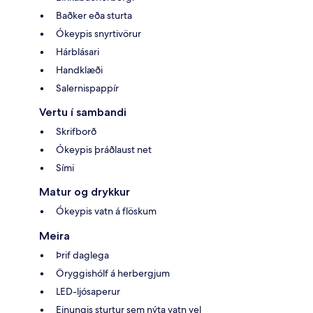
Baðker eða sturta
Ókeypis snyrtivörur
Hárblásari
Handklæði
Salernispappír
Vertu í sambandi
Skrifborð
Ókeypis þráðlaust net
Sími
Matur og drykkur
Ókeypis vatn á flöskum
Meira
Þrif daglega
Öryggishólf á herbergjum
LED-ljósaperur
Einungis sturtur sem nýta vatn vel