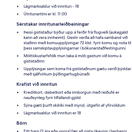
Lágmarksaldur við innritun - 18
Útritunartími er kl. 11:00
Sérstakar innritunarleiðbeiningar
Þessi gististaður býður upp á ferðir frá flugvelli (aukagjald
kann að vera innheimt). Gestir verða að hafa samband við
staðinn með komuupplýsingar 72 klst. fyrir komu og nota til
þess samskiptaupplýsingarnar í bókunarstaðfestingunni.
Móttökustarfsfólk mun taka á móti gestum við komu á
gististaðinn
Upplýsingar sem koma frá gististaðnum gætu verið þýddar
með sjálfvirkum þýðingarhugbúnaði
Krafist við innritun
Kreditkort, debetkort eða innborgun með reiðufé er
nauðsynleg fyrir tilfallandi gjöld
Sýna gæti þurft skilríki með mynd, útgefin af yfirvöldum
Lágmarksaldur við innritun er 18
Börn
Eitt barn (2 ára eða yngra) fær að gista ókeypis í herbergi