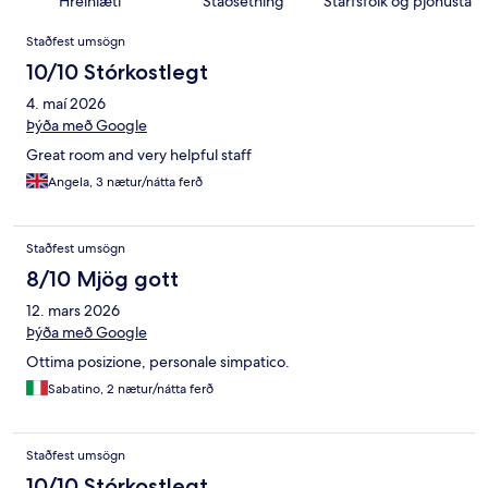
Hreinlæti
Staðsetning
Starfsfólk og þjónusta
Umsagnir
Staðfest umsögn
10/10 Stórkostlegt
4. maí 2026
Þýða með Google
Great room and very helpful staff
Angela, 3 nætur/nátta ferð
Staðfest umsögn
8/10 Mjög gott
12. mars 2026
Þýða með Google
Ottima posizione, personale simpatico.
Sabatino, 2 nætur/nátta ferð
Staðfest umsögn
10/10 Stórkostlegt