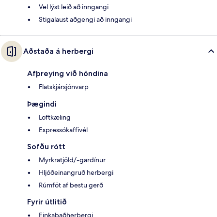
Vel lýst leið að inngangi
Stigalaust aðgengi að inngangi
Aðstaða á herbergi
Afþreying við höndina
Flatskjársjónvarp
Þægindi
Loftkæling
Espressókaffivél
Sofðu rótt
Myrkratjöld/-gardínur
Hljóðeinangruð herbergi
Rúmföt af bestu gerð
Fyrir útlitið
Einkabaðherbergi