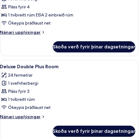
fyrir
Fjölskylduherbergi
Pláss fyrir 4
-
1 tvíbreitt rúm EÐA 2 einbreið rúm
2
Ókeypis þráðlaust net
svefnherbergi
Nánari
Nánari upplýsingar
upplýsingar
fyrir
Skoða verð fyrir þínar dagsetningar
Fjölskylduherbergi
-
2
Skoða
Rúmföt af bestu gerð, öryggishólf í he
12
svefnherbergi
Deluxe Double Plus Room
allar
24 fermetrar
myndir
1 svefnherbergi
fyrir
Deluxe
Pláss fyrir 3
Double
1 tvíbreitt rúm
Plus
Ókeypis þráðlaust net
Room
Nánari
Nánari upplýsingar
upplýsingar
fyrir
Skoða verð fyrir þínar dagsetningar
Deluxe
Double