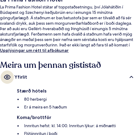
La Prima Fashion Hotel státar af toppstaðsetningu, því Jólahátíðin í
Búdapest og Szechenyi keðjubrúin eru í einungis 15 mínútna
göngufjarlægð. Á staðnum er bar/setustofa þar sem er tilvalið að fá sér
svalandi drykk, auk þess sem morgunverðarhlaðborð er í boði daglega.
Þar að auki eru Gellért-hverabaðið og Þinghúsið í einungis 5 mínútna
akstursfjarlægð. Ferðamenn sem hafa dvalið á staðnum hafa verið mjög
ánægðir en meðal þess sem þeir nefna sem sérstaka kosti eru hjálpsamt
starfsfólk og morgunverðurinn. Það er ekki langt að fara til að komast í
almenningssamgöngur: Ferenciek Square lestarstöðin er í 4 mínútna
Upplýsingar um rétt til afbókunar
göngufjarlægð og Március 15. tér-sporvagnastoppistöðin í 4 mínútna.
Meira um þennan gististað
Yfirlit
Stærð hótels
80 herbergi
Er á meira en 5 hæðum
Koma/brottför
Innritun hefst: kl. 14:00. Innritun lýkur: á miðnætti
Flýtiinnritun í boði