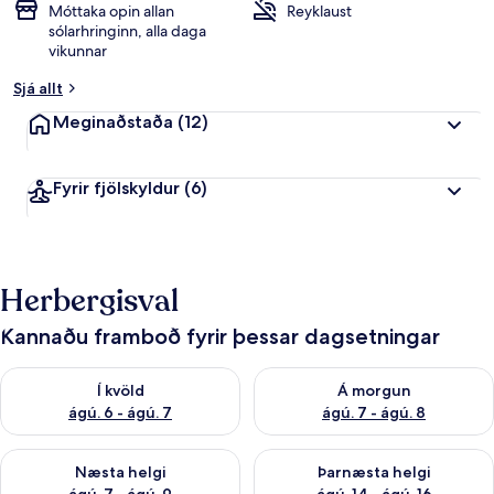
Móttaka opin allan
Reyklaust
sólarhringinn, alla daga
vikunnar
Sjá allt
Meginaðstaða
(12)
Fyrir fjölskyldur
(6)
Herbergisval
Kannaðu framboð fyrir þessar dagsetningar
Athuga framboð í kvöld ágú. 6 - ágú. 7
Athuga framboð á morgun ágú.
Í kvöld
Á morgun
ágú. 6 - ágú. 7
ágú. 7 - ágú. 8
Athuga framboð næstu helgi ágú. 7 - ágú. 9
Athuga framboð þarnæstu helgi
Næsta helgi
Þarnæsta helgi