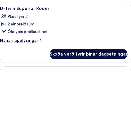
Skoða
Rúmföt úr egypskri bómull, rúmföt af 
4
D-Twin Superior Room
allar
Pláss fyrir 2
myndir
2 einbreið rúm
fyrir
D-
Ókeypis þráðlaust net
Twin
Nánari
Nánari upplýsingar
Superior
upplýsingar
fyrir
Room
Skoða verð fyrir þínar dagsetningar
D-
Twin
Superior
Room