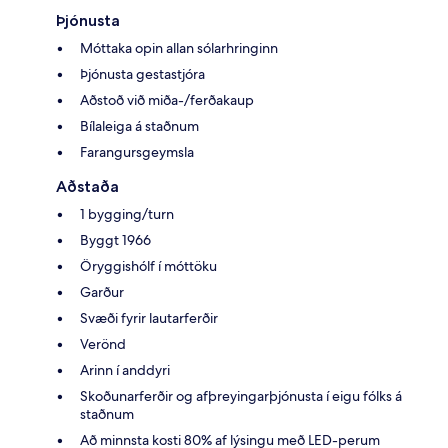
Þjónusta
Móttaka opin allan sólarhringinn
Þjónusta gestastjóra
Aðstoð við miða-/ferðakaup
Bílaleiga á staðnum
Farangursgeymsla
Aðstaða
1 bygging/turn
Byggt 1966
Öryggishólf í móttöku
Garður
Svæði fyrir lautarferðir
Verönd
Arinn í anddyri
Skoðunarferðir og afþreyingarþjónusta í eigu fólks á
staðnum
Að minnsta kosti 80% af lýsingu með LED-perum