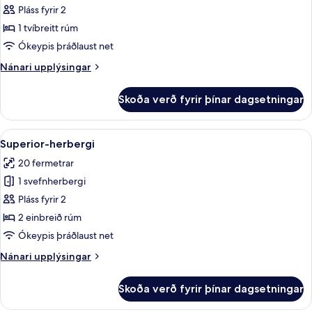
Queen
Pláss fyrir 2
Room
1 tvíbreitt rúm
Ókeypis þráðlaust net
Nánari
Nánari upplýsingar
upplýsingar
fyrir
Skoða verð fyrir þínar dagsetningar
Queen
Room
Skoða
Rúmföt úr egypskri bómull, rúmföt af 
5
Superior-herbergi
allar
20 fermetrar
myndir
1 svefnherbergi
fyrir
Superior-
Pláss fyrir 2
herbergi
2 einbreið rúm
Ókeypis þráðlaust net
Nánari
Nánari upplýsingar
upplýsingar
fyrir
Skoða verð fyrir þínar dagsetningar
Superior-
herbergi