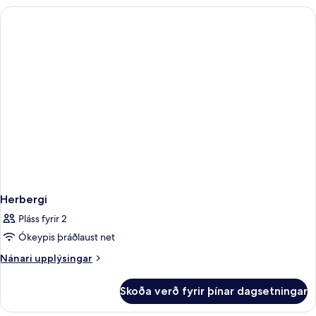
Herbergi
Pláss fyrir 2
Ókeypis þráðlaust net
Nánari
Nánari upplýsingar
upplýsingar
fyrir
Skoða verð fyrir þínar dagsetningar
Herbergi