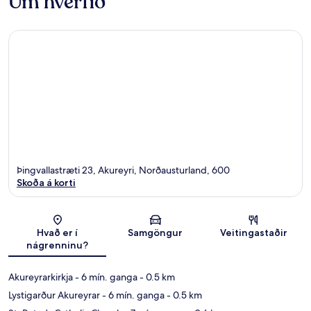
Um hverfið
Þingvallastræti 23, Akureyri, Norðausturland, 600
Skoða á korti
Kort
Hvað er í
Samgöngur
Veitingastaðir
nágrenninu?
Akureyrarkirkja
- 6 mín. ganga
- 0.5 km
Lystigarður Akureyrar
- 6 mín. ganga
- 0.5 km