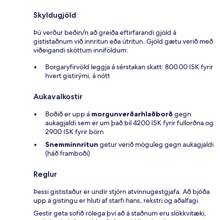
Skyldugjöld
Þú verður beðin/n að greiða eftirfarandi gjöld á
gististaðnum við innritun eða útritun. Gjöld gætu verið með
viðeigandi sköttum inniföldum:
Borgaryfirvöld leggja á sérstakan skatt: 800.00 ISK fyrir
hvert gistirými, á nótt
Aukavalkostir
Boðið er upp á
morgunverðarhlaðborð
gegn
aukagjaldi sem er um það bil 4200 ISK fyrir fullorðna og
2900 ISK fyrir börn
Snemminnritun
getur verið möguleg gegn aukagjaldi
(háð framboði)
Reglur
Þessi gististaður er undir stjórn atvinnugestgjafa. Að bjóða
upp á gistingu er hluti af starfi hans, rekstri og aðalfagi.
Gestir geta sofið rólega því að á staðnum eru slökkvitæki,