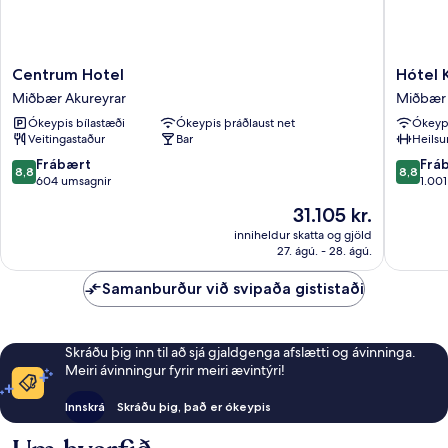
Centrum
Hótel
Centrum Hotel
Hótel 
Hotel
Kea
Miðbær Akureyrar
Miðbær 
Miðbær
hjá
Ókeypis bílastæði
Ókeypis þráðlaust net
Ókeypi
Akureyrar
Keahót
Veitingastaður
Bar
Heilsu
Miðbær
Akureyr
8.8
8.8
Frábært
Frá
8,8
8,8
af
af
604 umsagnir
1.00
10,
10,
Verðið
31.105 kr.
Frábært,
Frábært
er
604
1.001
inniheldur skatta og gjöld
31.105 kr.
27. ágú. - 28. ágú.
umsagnir
umsögn
Samanburður við svipaða gististaði
Skráðu þig inn til að sjá gjaldgenga afslætti og ávinninga.
Meiri ávinningur fyrir meiri ævintýri!
Innskrá
Skráðu þig, það er ókeypis