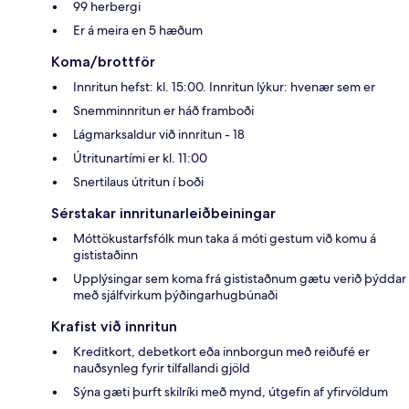
99 herbergi
Er á meira en 5 hæðum
Koma/brottför
Innritun hefst: kl. 15:00. Innritun lýkur: hvenær sem er
Snemminnritun er háð framboði
Lágmarksaldur við innritun - 18
Útritunartími er kl. 11:00
Snertilaus útritun í boði
Sérstakar innritunarleiðbeiningar
Móttökustarfsfólk mun taka á móti gestum við komu á
gististaðinn
Upplýsingar sem koma frá gististaðnum gætu verið þýddar
með sjálfvirkum þýðingarhugbúnaði
Krafist við innritun
Kreditkort, debetkort eða innborgun með reiðufé er
nauðsynleg fyrir tilfallandi gjöld
Sýna gæti þurft skilríki með mynd, útgefin af yfirvöldum