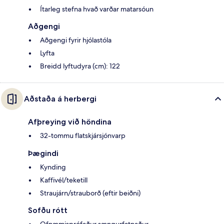
Ítarleg stefna hvað varðar matarsóun
Aðgengi
Aðgengi fyrir hjólastóla
Lyfta
Breidd lyftudyra (cm): 122
Aðstaða á herbergi
Afþreying við höndina
32-tommu flatskjársjónvarp
Þægindi
Kynding
Kaffivél/teketill
Straujárn/strauborð (eftir beiðni)
Sofðu rótt