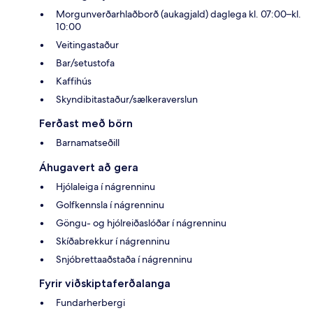
Morgunverðarhlaðborð (aukagjald) daglega kl. 07:00–kl.
10:00
Veitingastaður
Bar/setustofa
Kaffihús
Skyndibitastaður/sælkeraverslun
Ferðast með börn
Barnamatseðill
Áhugavert að gera
Hjólaleiga í nágrenninu
Golfkennsla í nágrenninu
Göngu- og hjólreiðaslóðar í nágrenninu
Skíðabrekkur í nágrenninu
Snjóbrettaaðstaða í nágrenninu
Fyrir viðskiptaferðalanga
Fundarherbergi