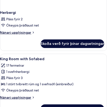
Herbergi
Pláss fyrir 2
Ókeypis þráðlaust net
Nánari
Nánari upplýsingar
upplýsingar
fyrir
Skoða verð fyrir þínar dagsetningar
Herbergi
Skoða
Rúmföt úr egypskri bómull, rúmföt af 
5
King Room with Sofabed
allar
17 fermetrar
myndir
1 svefnherbergi
fyrir
King
Pláss fyrir 3
Room
1 stórt tvíbreitt rúm og 1 svefnsófi (einbreiður)
with
Ókeypis þráðlaust net
Sofabed
Nánari
Nánari upplýsingar
upplýsingar
fyrir