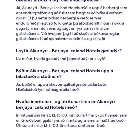
Já, Akureyri - Berjaya Iceland Hotels býður upp á herbergi sem
eru endurgreiðanleg að fullu sem hægt er að bóka á vefnum
okkar. Ef þú hefur bókað herbergi á verði sem er
endurgreiðanlegt að fullu getur þú afbókað allt niður í nokkra
daga fyrir innritun eins og sagt er fyrir um í skilmálum
gististaðarins. Við hvetjum þig til að skoða afbókunarreglur
gististaðarins til að sjá nákvæma skilmála og skilyrði.
Leyfir Akureyri - Berjaya Iceland Hotels gæludýr?
Því miður, hvorki gæludýr né þjónustudýr eru leyfð.
Býður Akureyri - Berjaya Iceland Hotels upp á
bílastæði á staðnum?
Já, boðið er upp á ókeypis sjálfsafgreiðslubílastæði.
Hleðslustöð fyrir rafmagnsbíla í boði.
Hvaða innritunar- og útritunartíma er Akureyri -
Berjaya Iceland Hotels með?
Innritunartími hefst: kl. 15:00. Innritunartíma lýkur: hvenær sem
er. Greiða þarf gjald fyrir að innrita sig snemma (háð framboði).
Útritunartími er kl. 11:00. Snertilaus útritun er í boði.