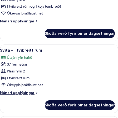
fyrir
Fjölskylduherbergi
1 tvíbreitt rúm og 1 koja (einbreið)
Ókeypis þráðlaust net
Nánari
Nánari upplýsingar
upplýsingar
fyrir
Skoða verð fyrir þínar dagsetningar
Fjölskylduherbergi
Skoða
Svíta - 1 tvíbreitt rúm | Rúmföt úr egy
6
Svíta - 1 tvíbreitt rúm
allar
Útsýni yfir hafið
myndir
37 fermetrar
fyrir
Svíta
Pláss fyrir 2
-
1 tvíbreitt rúm
1
Ókeypis þráðlaust net
tvíbreitt
Nánari
Nánari upplýsingar
rúm
upplýsingar
fyrir
Skoða verð fyrir þínar dagsetningar
Svíta
-
1