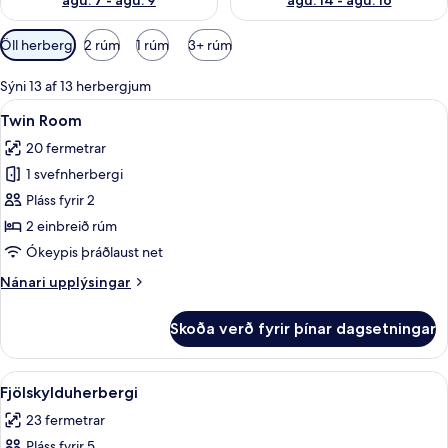
ágú. 7 - ágú. 9
ágú. 14 - ágú. 16
Síur
Öll herbergi
2 rúm
1 rúm
3+ rúm
í
boði
Sýni 13 af 13 herbergjum
fyrir
Skoða
Rúmföt úr egypskri bómull, rúmföt af 
4
Twin Room
herbergi
allar
20 fermetrar
myndir
1 svefnherbergi
fyrir
Twin
Pláss fyrir 2
Room
2 einbreið rúm
Ókeypis þráðlaust net
Nánari
Nánari upplýsingar
upplýsingar
fyrir
Skoða verð fyrir þínar dagsetningar
Twin
Room
Skoða
Rúmföt úr egypskri bómull, rúmföt af 
5
Fjölskylduherbergi
allar
23 fermetrar
myndir
Pláss fyrir 5