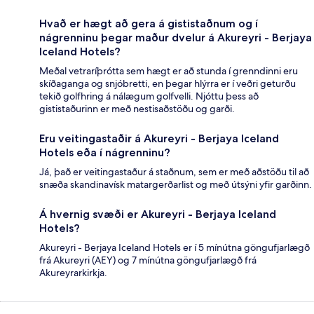
Hvað er hægt að gera á gististaðnum og í
nágrenninu þegar maður dvelur á Akureyri - Berjaya
Iceland Hotels?
Meðal vetraríþrótta sem hægt er að stunda í grenndinni eru
skíðaganga og snjóbretti, en þegar hlýrra er í veðri geturðu
tekið golfhring á nálægum golfvelli. Njóttu þess að
gististaðurinn er með nestisaðstöðu og garði.
Eru veitingastaðir á Akureyri - Berjaya Iceland
Hotels eða í nágrenninu?
Já, það er veitingastaður á staðnum, sem er með aðstöðu til að
snæða skandinavísk matargerðarlist og með útsýni yfir garðinn.
Á hvernig svæði er Akureyri - Berjaya Iceland
Hotels?
Akureyri - Berjaya Iceland Hotels er í 5 mínútna göngufjarlægð
frá Akureyri (AEY) og 7 mínútna göngufjarlægð frá
Akureyrarkirkja.