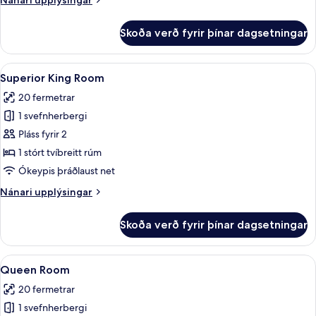
Nánari upplýsingar
tvíbreitt
upplýsingar
rúm
fyrir
Skoða verð fyrir þínar dagsetningar
Herbergi
-
1
Skoða
Rúmföt úr egypskri bómull, rúmföt af 
5
stórt
Superior King Room
allar
tvíbreitt
20 fermetrar
rúm
myndir
1 svefnherbergi
fyrir
Superior
Pláss fyrir 2
King
1 stórt tvíbreitt rúm
Room
Ókeypis þráðlaust net
Nánari
Nánari upplýsingar
upplýsingar
fyrir
Skoða verð fyrir þínar dagsetningar
Superior
King
Room
Skoða
Sturta, vistvænar snyrtivörur, hárblás
4
Queen Room
allar
20 fermetrar
myndir
1 svefnherbergi
fyrir