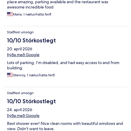
place amazing, parking available and the restaurant was
awesome incredible food
Maria, 1 nætur/nátta ferð
Staðfest umsögn
10/10 Stórkostlegt
20. apríl 2026
Þýða með Google
Lots of parking, I’m disabled, and had easy access to and from
building.
Glenroy, 1 nætur/nátta ferð
Staðfest umsögn
10/10 Stórkostlegt
24. apríl 2026
Þýða með Google
Best shower ever! Nice clean rooms with beautiful windows and
view. Didn’t want to leave.