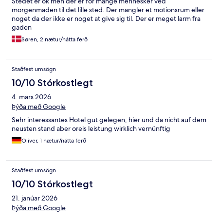
Stedet er ok men der er for mange mennesker ved
morgenmaden til det lille sted. Der mangler et motionsrum eller
noget da der ikke er noget at give sig til. Der er meget larm fra
gaden
Søren, 2 nætur/nátta ferð
Staðfest umsögn
10/10 Stórkostlegt
4. mars 2026
Þýða með Google
Sehr interessantes Hotel gut gelegen, hier und da nicht auf dem
neusten stand aber oreis leistung wirklich vernünftig
Oliver, 1 nætur/nátta ferð
Staðfest umsögn
10/10 Stórkostlegt
21. janúar 2026
Þýða með Google