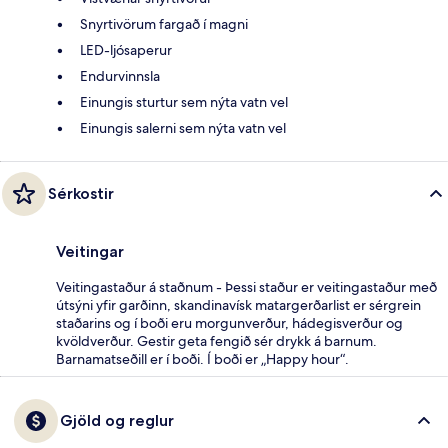
Snyrtivörum fargað í magni
LED-ljósaperur
Endurvinnsla
Einungis sturtur sem nýta vatn vel
Einungis salerni sem nýta vatn vel
Sérkostir
Veitingar
Veitingastaður á staðnum - Þessi staður er veitingastaður með
útsýni yfir garðinn, skandinavísk matargerðarlist er sérgrein
staðarins og í boði eru morgunverður, hádegisverður og
kvöldverður. Gestir geta fengið sér drykk á barnum.
Barnamatseðill er í boði. Í boði er „Happy hour“.
Gjöld og reglur