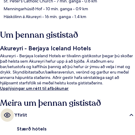
St. Peter's Catholic Church
- 7 mín. ganga
- 0.6 km
Menningarhúsið Hof
- 10 mín. ganga
- 0.9 km
Háskólinn á Akureyri
- 16 mín. ganga
- 1.4 km
Um þennan gististað
Akureyri - Berjaya Iceland Hotels
Akureyri - Berjaya Iceland Hotels er tilvalinn gistikostur þegar þú skoðar
það helsta sem Akureyri hefur upp á að bjóða. Á staðnum eru
bar/setustofa og kaffihús þannig að þú hefur úr ýmsu að velja í mat og
drykk. Skyndibitastaður/sælkeraverslun, verönd og garður eru meðal
annarra hápunkta staðarins. Aðrir gestir hafa sérstaklega sagt að
hjálpsamt starfsfólk sé meðal helstu kosta gististaðarins.
Upplýsingar um rétt til afbókunar
Meira um þennan gististað
Yfirlit
Stærð hótels