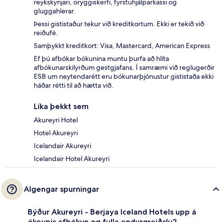
reykskynjari, öryggiskerfi, fyrstuhjálparkassi og
gluggahlerar.
Þessi gististaður tekur við kreditkortum. Ekki er tekið við
reiðufé.
Samþykkt kreditkort: Visa, Mastercard, American Express
Ef þú afbókar bókunina muntu þurfa að hlíta
afbókunarskilyrðum gestgjafans. Í samræmi við reglugerðir
ESB um neytendarétt eru bókunarþjónustur gististaða ekki
háðar rétti til að hætta við.
Líka þekkt sem
Akureyri Hotel
Hotel Akureyri
Icelandair Akureyri
Icelandair Hotel Akureyri
Algengar spurningar
Býður Akureyri - Berjaya Iceland Hotels upp á
ókeypis afbókun og fulla endurgreiðslu?