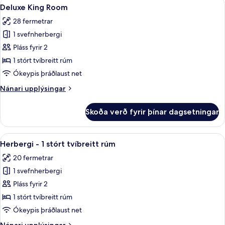
Skoða
Deluxe King Room | Rúmföt úr egypskri
5
tvíbreitt
Deluxe King Room
allar
rúm
28 fermetrar
myndir
1 svefnherbergi
fyrir
Deluxe
Pláss fyrir 2
King
1 stórt tvíbreitt rúm
Room
Ókeypis þráðlaust net
Nánari
Nánari upplýsingar
upplýsingar
fyrir
Skoða verð fyrir þínar dagsetningar
Deluxe
King
Room
Skoða
Herbergi - 1 stórt tvíbreitt rúm | Rúmf
5
Herbergi - 1 stórt tvíbreitt rúm
allar
20 fermetrar
myndir
1 svefnherbergi
fyrir
Herbergi
Pláss fyrir 2
-
1 stórt tvíbreitt rúm
1
Ókeypis þráðlaust net
stórt
Nánari