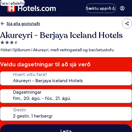
Fara í aðalefni
Sæktu appið
Sjá alla gististaði
Akureyri - Berjaya Iceland Hotels
3.5
stjörnu
Hótel í fjöllunum í Akureyri, með veitingastað og bar/setustofu
gististaður
Veldu dagsetningar til að sjá verð
Hvert viltu fara?
Dagsetningar
Gestir
Leita