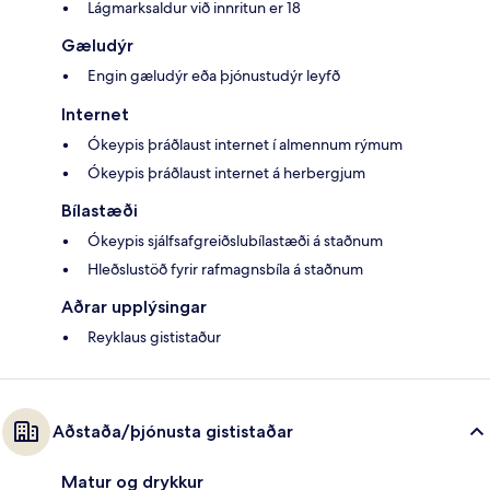
Lágmarksaldur við innritun er 18
Gæludýr
Engin gæludýr eða þjónustudýr leyfð
Internet
Ókeypis þráðlaust internet í almennum rýmum
Ókeypis þráðlaust internet á herbergjum
Bílastæði
Ókeypis sjálfsafgreiðslubílastæði á staðnum
Hleðslustöð fyrir rafmagnsbíla á staðnum
Aðrar upplýsingar
Reyklaus gististaður
Aðstaða/þjónusta gististaðar
Matur og drykkur