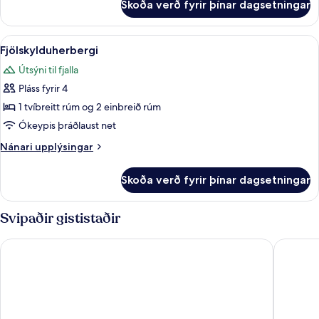
Skoða verð fyrir þínar dagsetningar
King
Room
with
Skoða
Rúmföt úr egypskri bómull, rúmföt af 
5
Sofabed
Fjölskylduherbergi
allar
Útsýni til fjalla
myndir
Pláss fyrir 4
fyrir
Fjölskylduherbergi
1 tvíbreitt rúm og 2 einbreið rúm
Ókeypis þráðlaust net
Nánari
Nánari upplýsingar
upplýsingar
fyrir
Skoða verð fyrir þínar dagsetningar
Fjölskylduherbergi
Svipaðir gististaðir
Centrum Hotel
Hótel Ke