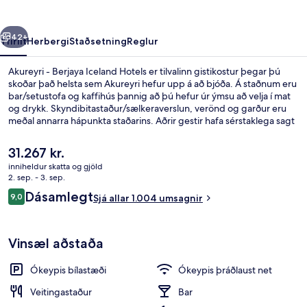
Hotels
rra
Næsta
42+
Yfirlit
Herbergi
Staðsetning
Reglur
Akureyri - Berjaya Iceland Hotels er tilvalinn gistikostur þegar þú
skoðar það helsta sem Akureyri hefur upp á að bjóða. Á staðnum eru
bar/setustofa og kaffihús þannig að þú hefur úr ýmsu að velja í mat
og drykk. Skyndibitastaður/sælkeraverslun, verönd og garður eru
meðal annarra hápunkta staðarins. Aðrir gestir hafa sérstaklega sagt
að hjálpsamt starfsfólk sé meðal helstu kosta gististaðarins.
Núverandi
31.267 kr.
verð
inniheldur skatta og gjöld
er
2. sep. - 3. sep.
Verönd/útipallur
31.267 kr.
Umsagnir
Dásamlegt
9,0
Sjá allar 1.004 umsagnir
9,0 af 10
Vinsæl aðstaða
Ókeypis bílastæði
Ókeypis þráðlaust net
Veitingastaður
Bar