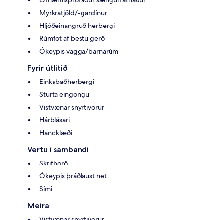
Ofnæmisprófaður sængurfatnaður
Myrkratjöld/-gardínur
Hljóðeinangruð herbergi
Rúmföt af bestu gerð
Ókeypis vagga/barnarúm
Fyrir útlitið
Einkabaðherbergi
Sturta eingöngu
Vistvænar snyrtivörur
Hárblásari
Handklæði
Vertu í sambandi
Skrifborð
Ókeypis þráðlaust net
Sími
Meira
Vistvænar snyrtivörur