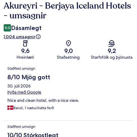
Akureyri - Berjaya Iceland Hotels
Umsagnir
- umsagnir
Dásamlegt
9,0
1.004 umsagnir
9,6
9,0
9,2
Hreinlæti
Staðsetning
Starfsfólk og þjónusta
Umsagnir
Staðfest umsögn
8/10 Mjög gott
30. júlí 2026
Þýða með Google
Nice and clean hotel, with a nice view.
Randi, 1 nætur/nátta ferð
Staðfest umsögn
10/10 Stórkostlegt