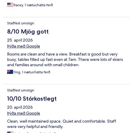
Tracey, 1 nætur/nátta ferð
Staðfest umsögn
8/10 Mjög gott
25. apríl 2026
Þýða með Google
Rooms are clean and have a view. Breakfast is good but very
busy, tables filled up fast even at 7am. There were lots of skiers
and families around with small children.
Ying, 1 nætur/nátta ferð
Staðfest umsögn
10/10 Stórkostlegt
20. apríl 2026
Þýða með Google
Clean, well maintained space. Quiet and comfortable. Staff
were very helpful and friendly.