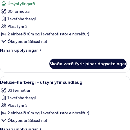
Útsýni yfir garð
myndir
30 fermetrar
fyrir
Superior-
1 svefnherbergi
herbergi
Pláss fyrir 3
-
2 einbreið rúm og 1 svefnsófi (stór einbreiður)
útsýni
Ókeypis þráðlaust net
yfir
Nánari
Nánari upplýsingar
garð
upplýsingar
fyrir
Skoða verð fyrir þínar dagsetningar
Superior-
herbergi
-
Skoða
Útsýni úr herberginu
10
útsýni
Deluxe-herbergi - útsýni yfir sundlaug
allar
yfir
33 fermetrar
garð
myndir
1 svefnherbergi
fyrir
Deluxe-
Pláss fyrir 3
herbergi
2 einbreið rúm og 1 svefnsófi (stór einbreiður)
-
Ókeypis þráðlaust net
útsýni
Nánari
Nánari upplýsingar