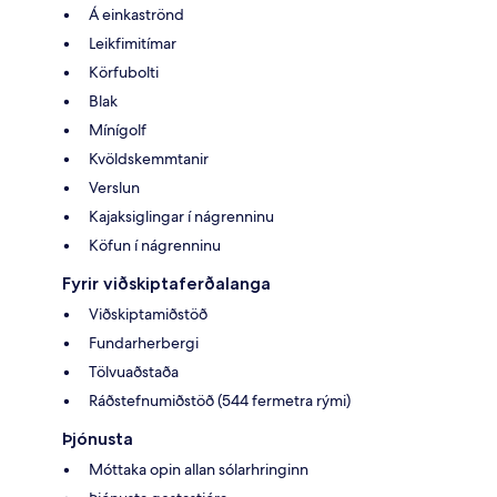
Á einkaströnd
Leikfimitímar
Körfubolti
Blak
Mínígolf
Kvöldskemmtanir
Verslun
Kajaksiglingar í nágrenninu
Köfun í nágrenninu
Fyrir viðskiptaferðalanga
Viðskiptamiðstöð
Fundarherbergi
Tölvuaðstaða
Ráðstefnumiðstöð (544 fermetra rými)
Þjónusta
Móttaka opin allan sólarhringinn