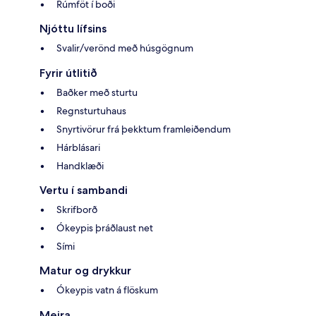
Rúmföt í boði
Njóttu lífsins
Svalir/verönd með húsgögnum
Fyrir útlitið
Baðker með sturtu
Regnsturtuhaus
Snyrtivörur frá þekktum framleiðendum
Hárblásari
Handklæði
Vertu í sambandi
Skrifborð
Ókeypis þráðlaust net
Sími
Matur og drykkur
Ókeypis vatn á flöskum
Meira