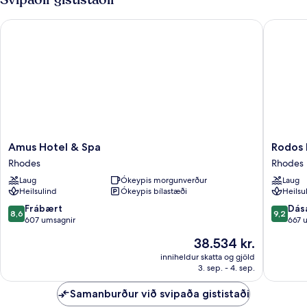
Amus Hotel & Spa
Rodos Pa
Amus
Rodos
Amus Hotel & Spa
Rodos 
Hotel
Palladi
Rhodes
Rhodes
&
Leisure
Laug
Ókeypis morgunverður
Laug
Spa
&
Heilsulind
Ókeypis bílastæði
Heilsu
Rhodes
Wellnes
Rhodes
8.6
9.2
Frábært
Dás
8,6
9,2
af
af
607 umsagnir
667 
10,
10,
Verðið
38.534 kr.
Frábært,
Dásamle
er
607
667
inniheldur skatta og gjöld
38.534 kr.
3. sep. - 4. sep.
umsagnir
umsagni
Samanburður við svipaða gististaði