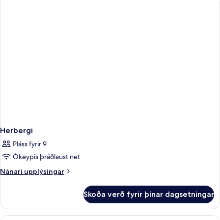
Herbergi
Pláss fyrir 9
Ókeypis þráðlaust net
Nánari
Nánari upplýsingar
upplýsingar
fyrir
Skoða verð fyrir þínar dagsetningar
Herbergi