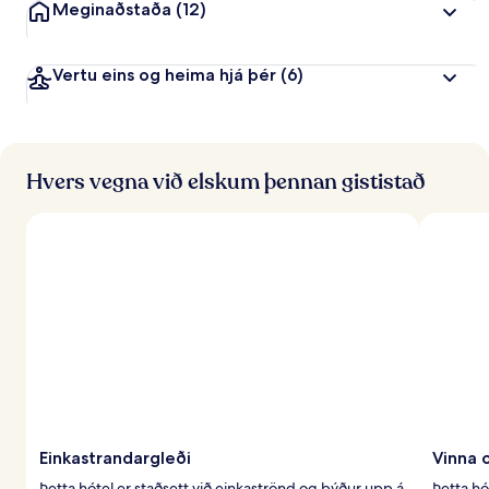
Meginaðstaða
(12)
Vertu eins og heima hjá þér
(6)
Hvers vegna við elskum þennan gististað
Einkastrandargleði
Vinna 
Þetta hótel er staðsett við einkaströnd og býður upp á
Þetta hó