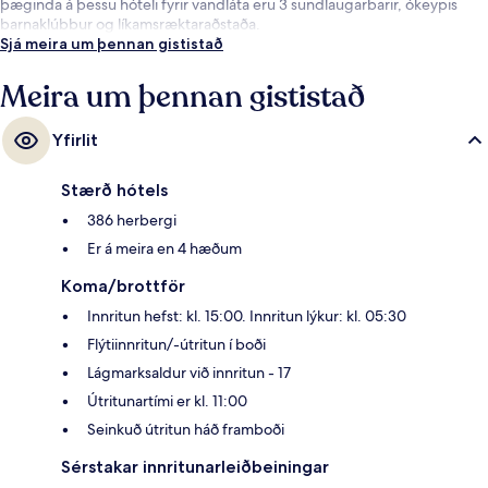
þæginda á þessu hóteli fyrir vandláta eru 3 sundlaugarbarir, ókeypis
barnaklúbbur og líkamsræktaraðstaða.
Sjá meira um þennan gististað
Meira um þennan gististað
Yfirlit
Stærð hótels
386 herbergi
Er á meira en 4 hæðum
Koma/brottför
Innritun hefst: kl. 15:00. Innritun lýkur: kl. 05:30
Flýtiinnritun/-útritun í boði
Lágmarksaldur við innritun - 17
Útritunartími er kl. 11:00
Seinkuð útritun háð framboði
Sérstakar innritunarleiðbeiningar