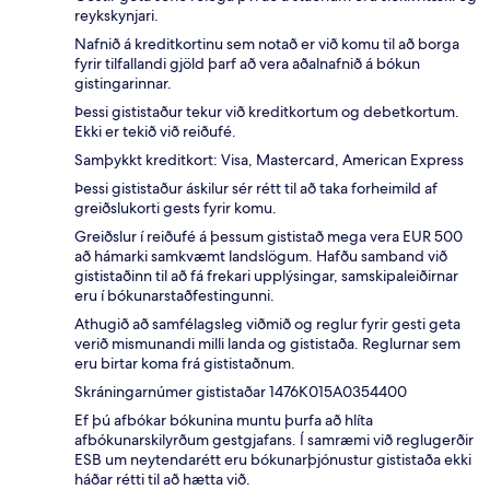
reykskynjari.
Nafnið á kreditkortinu sem notað er við komu til að borga
fyrir tilfallandi gjöld þarf að vera aðalnafnið á bókun
gistingarinnar.
Þessi gististaður tekur við kreditkortum og debetkortum.
Ekki er tekið við reiðufé.
Samþykkt kreditkort: Visa, Mastercard, American Express
Þessi gististaður áskilur sér rétt til að taka forheimild af
greiðslukorti gests fyrir komu.
Greiðslur í reiðufé á þessum gististað mega vera EUR 500
að hámarki samkvæmt landslögum. Hafðu samband við
gististaðinn til að fá frekari upplýsingar, samskipaleiðirnar
eru í bókunarstaðfestingunni.
Athugið að samfélagsleg viðmið og reglur fyrir gesti geta
verið mismunandi milli landa og gististaða. Reglurnar sem
eru birtar koma frá gististaðnum.
Skráningarnúmer gististaðar 1476K015A0354400
Ef þú afbókar bókunina muntu þurfa að hlíta
afbókunarskilyrðum gestgjafans. Í samræmi við reglugerðir
ESB um neytendarétt eru bókunarþjónustur gististaða ekki
háðar rétti til að hætta við.