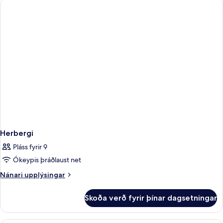
View
Herbergi
Pláss fyrir 9
Ókeypis þráðlaust net
Nánari
Nánari upplýsingar
upplýsingar
fyrir
Skoða verð fyrir þínar dagsetningar
Herbergi