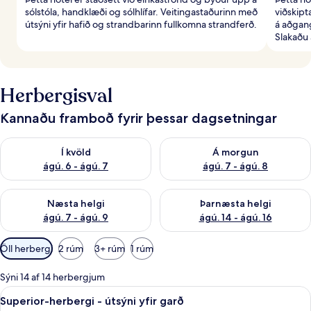
sólstóla, handklæði og sólhlífar. Veitingastaðurinn með
viðskip
útsýni yfir hafið og strandbarinn fullkomna strandferð.
á aðgang
Slakaðu 
Herbergisval
Kannaðu framboð fyrir þessar dagsetningar
Athuga framboð í kvöld ágú. 6 - ágú. 7
Athuga framboð á morgun ágú.
Í kvöld
Á morgun
ágú. 6 - ágú. 7
ágú. 7 - ágú. 8
Athuga framboð næstu helgi ágú. 7 - ágú. 9
Athuga framboð þarnæstu helgi
Næsta helgi
Þarnæsta helgi
ágú. 7 - ágú. 9
ágú. 14 - ágú. 16
Síur
Öll herbergi
2 rúm
3+ rúm
1 rúm
í
boði
Sýni 14 af 14 herbergjum
fyrir
Skoða
Superior-herbergi - útsýni yfir garð 
5
Superior-herbergi - útsýni yfir garð
herbergi
allar