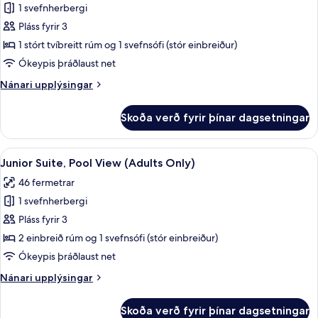
1 svefnherbergi
fyrir
Einnar
Pláss fyrir 3
hæðar
1 stórt tvíbreitt rúm og 1 svefnsófi (stór einbreiður)
einbýlishús
Ókeypis þráðlaust net
-
Nánari
Nánari upplýsingar
einkasundlaug
upplýsingar
fyrir
Skoða verð fyrir þínar dagsetningar
Einnar
hæðar
einbýlishús
Skoða
Junior Suite, Pool View (Adults Only)
9
-
Junior Suite, Pool View (Adults Only)
allar
einkasundlaug
46 fermetrar
myndir
1 svefnherbergi
fyrir
Junior
Pláss fyrir 3
Suite,
2 einbreið rúm og 1 svefnsófi (stór einbreiður)
Pool
Ókeypis þráðlaust net
View
Nánari
Nánari upplýsingar
(Adults
upplýsingar
Only)
fyrir
Skoða verð fyrir þínar dagsetningar
Junior