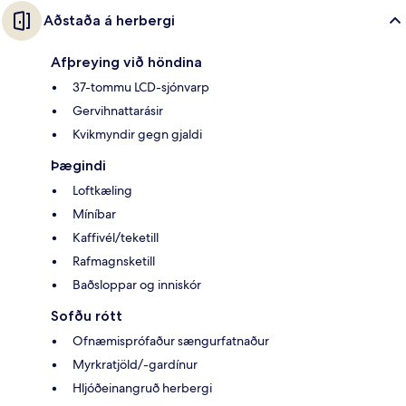
Aðstaða á herbergi
Afþreying við höndina
37-tommu LCD-sjónvarp
Gervihnattarásir
Kvikmyndir gegn gjaldi
Þægindi
Loftkæling
Míníbar
Kaffivél/teketill
Rafmagnsketill
Baðsloppar og inniskór
Sofðu rótt
Ofnæmisprófaður sængurfatnaður
Myrkratjöld/-gardínur
Hljóðeinangruð herbergi