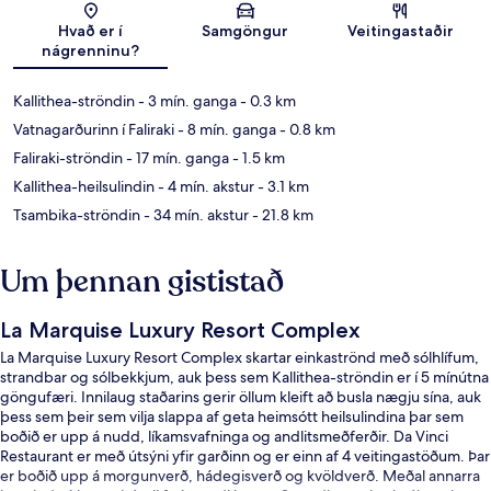
Kort
Hvað er í
Samgöngur
Veitingastaðir
nágrenninu?
Kallithea-ströndin
- 3 mín. ganga
- 0.3 km
Vatnagarðurinn í Faliraki
- 8 mín. ganga
- 0.8 km
Faliraki-ströndin
- 17 mín. ganga
- 1.5 km
Kallithea-heilsulindin
- 4 mín. akstur
- 3.1 km
Tsambika-ströndin
- 34 mín. akstur
- 21.8 km
Um þennan gististað
La Marquise Luxury Resort Complex
La Marquise Luxury Resort Complex skartar einkaströnd með sólhlífum,
strandbar og sólbekkjum, auk þess sem Kallithea-ströndin er í 5 mínútna
göngufæri. Innilaug staðarins gerir öllum kleift að busla nægju sína, auk
þess sem þeir sem vilja slappa af geta heimsótt heilsulindina þar sem
boðið er upp á nudd, líkamsvafninga og andlitsmeðferðir. Da Vinci
Restaurant er með útsýni yfir garðinn og er einn af 4 veitingastöðum. Þar
er boðið upp á morgunverð, hádegisverð og kvöldverð. Meðal annarra