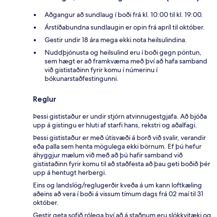
Aðgangur að sundlaug í boði frá kl. 10:00 til kl. 19:00.
Árstíðabundna sundlaugin er opin frá apríl til október.
Gestir undir 18 ára mega ekki nota heilsulindina.
Nuddþjónusta og heilsulind eru í boði gegn pöntun,
sem hægt er að framkvæma með því að hafa samband
við gististaðinn fyrir komu í númerinu í
bókunarstaðfestingunni.
Reglur
Þessi gististaður er undir stjórn atvinnugestgjafa. Að bjóða
upp á gistingu er hluti af starfi hans, rekstri og aðalfagi.
Þessi gististaður er með útisvæði á borð við svalir, verandir
eða palla sem henta mögulega ekki börnum. Ef þú hefur
áhyggjur mælum við með að þú hafir samband við
gististaðinn fyrir komu til að staðfesta að þau geti boðið þér
upp á hentugt herbergi.
Eins og landslög/reglugerðir kveða á um kann loftkæling
aðeins að vera í boði á vissum tímum dags frá 02 maí til 31
október.
Gestir geta sofið rólega því að á staðnum eru slökkvitæki og