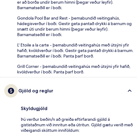
er að borða undir berum himni (þegar veður leyfir).
Barnamatseðill er í boði.
Gondola Pool Bar and Rest - þemabundið veitingahús,
hádegisverður í boði. Gestir geta pantað drykki á barnum og
snætt úti undir berum himni (þegar veður leyfir).
Barnamatseðill er í boði.
L' Etoile a la carte - þemabundið veitingahús með útsýni yfir
hafið, kvöldverður í boði. Gestir geta pantað drykki á barnum.
Barnamatseðill er í boði. Panta þarf borð.
Grill Corner - þemabundið veitingahús með útsýni yfir hafið,
kvöldverður í boði. Panta þarf borð.
Gjöld og reglur
Skyldugjöld
Þú verður beðin/n að greiða eftirfarandi gjöld á
gististaðnum við innritun eða útritun. Gjöld gætu verið með
viðeigandi sköttum inniföldum: