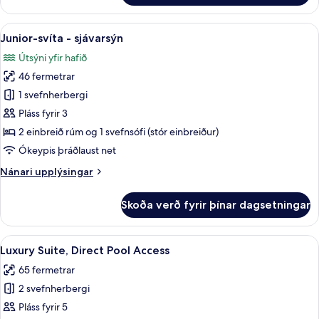
Suite,
Pool
Skoða
Junior-svíta - sjávarsýn | Ofnæmispró
11
View
Junior-svíta - sjávarsýn
allar
(Adults
Útsýni yfir hafið
Only)
myndir
46 fermetrar
fyrir
Junior-
1 svefnherbergi
svíta
Pláss fyrir 3
-
2 einbreið rúm og 1 svefnsófi (stór einbreiður)
sjávarsýn
Ókeypis þráðlaust net
Nánari
Nánari upplýsingar
upplýsingar
fyrir
Skoða verð fyrir þínar dagsetningar
Junior-
svíta
-
Skoða
Luxury Suite, Direct Pool Access | Of
12
sjávarsýn
Luxury Suite, Direct Pool Access
allar
65 fermetrar
myndir
2 svefnherbergi
fyrir
Luxury
Pláss fyrir 5