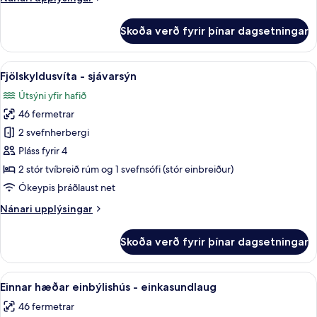
yfir
upplýsingar
sundlaug
fyrir
Skoða verð fyrir þínar dagsetningar
Deluxe-
herbergi
-
Skoða
Fjölskyldusvíta - sjávarsýn | Ofnæmis
10
útsýni
Fjölskyldusvíta - sjávarsýn
allar
yfir
Útsýni yfir hafið
sundlaug
myndir
46 fermetrar
fyrir
Fjölskyldusvíta
2 svefnherbergi
-
Pláss fyrir 4
sjávarsýn
2 stór tvíbreið rúm og 1 svefnsófi (stór einbreiður)
Ókeypis þráðlaust net
Nánari
Nánari upplýsingar
upplýsingar
fyrir
Skoða verð fyrir þínar dagsetningar
Fjölskyldusvíta
-
sjávarsýn
Skoða
Einnar hæðar einbýlishús - einkasundl
8
Einnar hæðar einbýlishús - einkasundlaug
allar
46 fermetrar
myndir