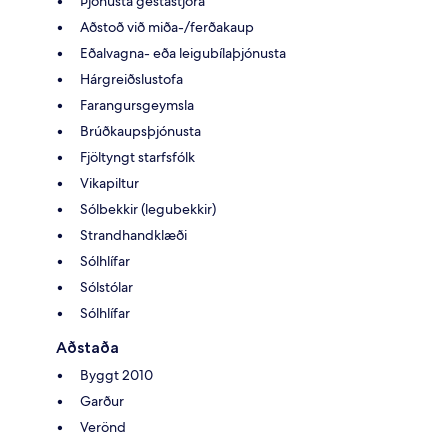
Þjónusta gestastjóra
Aðstoð við miða-/ferðakaup
Eðalvagna- eða leigubílaþjónusta
Hárgreiðslustofa
Farangursgeymsla
Brúðkaupsþjónusta
Fjöltyngt starfsfólk
Vikapiltur
Sólbekkir (legubekkir)
Strandhandklæði
Sólhlífar
Sólstólar
Sólhlífar
Aðstaða
Byggt 2010
Garður
Verönd