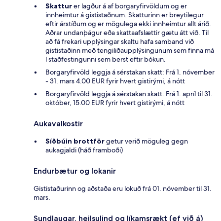
Skattur
er lagður á af borgaryfirvöldum og er
innheimtur á gististaðnum. Skatturinn er breytilegur
eftir árstíðum og er mögulega ekki innheimtur allt árið.
Aðrar undanþágur eða skattaafslættir gætu átt við. Til
að fá frekari upplýsingar skaltu hafa samband við
gististaðinn með tengiliðaupplýsingunum sem finna má
í staðfestingunni sem berst eftir bókun.
Borgaryfirvöld leggja á sérstakan skatt: Frá 1. nóvember
- 31. mars 4.00 EUR fyrir hvert gistirými, á nótt
Borgaryfirvöld leggja á sérstakan skatt: Frá 1. apríl til 31.
október, 15.00 EUR fyrir hvert gistirými, á nótt
Aukavalkostir
Síðbúin brottför
getur verið möguleg gegn
aukagjaldi (háð framboði)
Endurbætur og lokanir
Gististaðurinn og aðstaða eru lokuð frá 01. nóvember til 31.
mars.
Sundlaugar, heilsulind og líkamsrækt (ef við á)