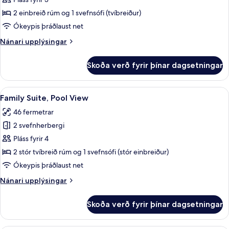
Suite
2 einbreið rúm og 1 svefnsófi (tvíbreiður)
Sea
Ókeypis þráðlaust net
View
Nánari
Nánari upplýsingar
upplýsingar
fyrir
Skoða verð fyrir þínar dagsetningar
La
Marquise
Suite
Skoða
Ofnæmisprófaður sængurfatnaður, míní
11
Sea
Family Suite, Pool View
allar
View
46 fermetrar
myndir
2 svefnherbergi
fyrir
Family
Pláss fyrir 4
Suite,
2 stór tvíbreið rúm og 1 svefnsófi (stór einbreiður)
Pool
Ókeypis þráðlaust net
View
Nánari
Nánari upplýsingar
upplýsingar
fyrir
Skoða verð fyrir þínar dagsetningar
Family
Suite,
Pool