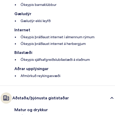
Ókeypis barnaklúbbur
Gæludýr
Gæludýr ekki leyfð
Internet
Ókeypis þráðlaust internet í almennum rýmum
Ókeypis þráðlaust internet á herbergjum
Bílastæði
Ókeypis sjálfsafgreiðslubílastæði á staðnum
Aðrar upplýsingar
Afmörkuð reykingasvæði
Aðstaða/þjónusta gististaðar
Matur og drykkur