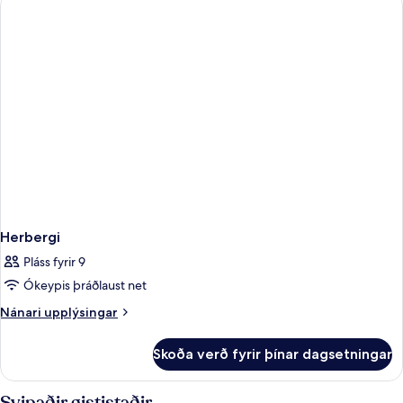
Herbergi
Pláss fyrir 9
Ókeypis þráðlaust net
Nánari
Nánari upplýsingar
upplýsingar
fyrir
Skoða verð fyrir þínar dagsetningar
Herbergi
Svipaðir gististaðir