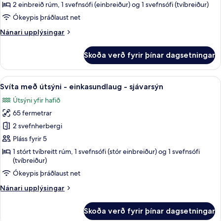
Suite,
2 einbreið rúm, 1 svefnsófi (einbreiður) og 1 svefnsófi (tvíbreiður)
Direct
Ókeypis þráðlaust net
Pool
Nánari
Nánari upplýsingar
Access
upplýsingar
fyrir
Skoða verð fyrir þínar dagsetningar
Luxury
Suite,
Direct
Skoða
Svíta með útsýni - einkasundlaug - sj
14
Pool
Svíta með útsýni - einkasundlaug - sjávarsýn
allar
Access
Útsýni yfir hafið
myndir
65 fermetrar
fyrir
Svíta
2 svefnherbergi
með
Pláss fyrir 5
útsýni
1 stórt tvíbreitt rúm, 1 svefnsófi (stór einbreiður) og 1 svefnsófi
-
(tvíbreiður)
einkasundlaug
Ókeypis þráðlaust net
-
Nánari
Nánari upplýsingar
sjávarsýn
upplýsingar
fyrir
Skoða verð fyrir þínar dagsetningar
Svíta