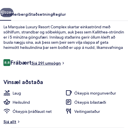
rra
Næsta
328+
Yfirlit
Herbergi
Staðsetning
Reglur
La Marquise Luxury Resort Complex skartar einkaströnd með
sólhlífum, strandbar og sólbekkjum, auk þess sem Kallithea-ströndin
er í 5 mínútna göngufæri. Innilaug staðarins gerir öllum kleift að
busla nægju sína, auk þess sem þeir sem vilja slappa af geta
heimsótt heilsulindina þar sem boðið er upp á nudd, líkamsvafninga
og andlitsmeðferðir. Da Vinci Restaurant er með útsýni yfir garðinn
og er einn af 4 veitingastöðum. Þar er boðið upp á morgunverð,
Umsagnir
Frábært
hádegisverð og kvöldverð. Meðal annarra þæginda á þessu hóteli
8,8
Sjá 291 umsögn
8,8 af 10
fyrir vandláta eru 3 sundlaugarbarir, ókeypis barnaklúbbur og
líkamsræktaraðstaða.
Innilaug, útilaug sem er opin hluta úr ár
Vinsæl aðstaða
Laug
Ókeypis morgunverður
Heilsulind
Ókeypis bílastæði
Ókeypis þráðlaust net
Veitingastaður
Sjá allt