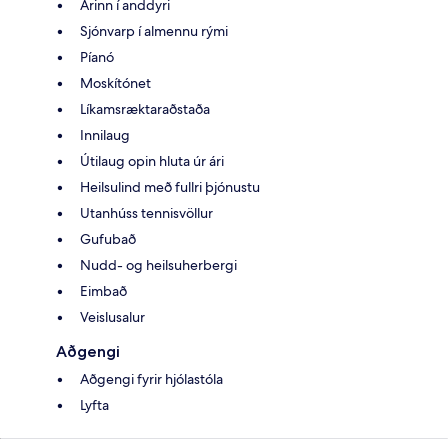
Arinn í anddyri
Sjónvarp í almennu rými
Píanó
Moskítónet
Líkamsræktaraðstaða
Innilaug
Útilaug opin hluta úr ári
Heilsulind með fullri þjónustu
Utanhúss tennisvöllur
Gufubað
Nudd- og heilsuherbergi
Eimbað
Veislusalur
Aðgengi
Aðgengi fyrir hjólastóla
Lyfta