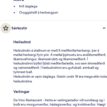
Þrif daglega
Öryggishólf á herbergjum
Sérkostir
Heilsulind
Heilsulindin á staðnum er með 5 meðferðarherbergi, þar á
meðal herbergi fyrir pör. Á meðal þjónustu eru andlitsmeðferð,
líkamsvafningur, líkamsskrúbb og líkamsmeðferð. Í
heilsulindinni býðst fjöldi meðferðarleiða, svo sem ilmmeðferð
og vatnsmeðferð. Í heilsulindinni eru gufubað, eimbað og
tyrknest bað.
Heilsulindin er opin daglega. Gestir undir 18 ára mega ekki nota
heilsulindina.
Veitingar
Da Vinci Restaurant - Þetta er veitingastaður við sundlaug og í
boði eru morgunverður, hádegisverður, og kvöldverður. Hægt