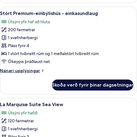
með
útsýni
Skoða
Stórt Premium-einbýlishús - einkasund
15
-
Stórt Premium-einbýlishús - einkasundlaug
allar
einkasundlaug
Útsýni yfir haf að hluta
-
myndir
sjávarsýn
200 fermetrar
fyrir
Stórt
1 svefnherbergi
Premium-
Pláss fyrir 4
einbýlishús
1 stórt tvíbreitt rúm og 1 meðalstórt tvíbreitt rúm
-
Ókeypis þráðlaust net
einkasundlaug
Nánari
Nánari upplýsingar
upplýsingar
fyrir
Skoða verð fyrir þínar dagsetningar
Stórt
Premium-
einbýlishús
Skoða
La Marquise Suite Sea View | Stofa |
15
-
La Marquise Suite Sea View
allar
einkasundlaug
Útsýni yfir hafið
myndir
120 fermetrar
fyrir
La
1 svefnherbergi
Marquise
Pláss fyrir 3