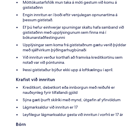
Móttökustarfsfólk mun taka á móti gestum við komu á
gististaðinn
Engin innritun er í boði eftir venjulegan opnunartíma á
þessum gististað.
Ef þú hefur einhverjar spurningar skaltu hafa samband við
gististaðinn með upplýsingunum sem finna má í
bókunarstaðfestingunni
Upplýsingar sem koma frá gististaðnum gætu verið þýddar
með sjálfvirkum þýðingarhugbúnaði
Við innritun verður korthafi að framvísa kreditkortinu sem
notað var við pöntunina.
Þessi gististaður býður ekki upp á loftkælingu í apríl.
Krafist við innritun
Kreditkort, debetkort eða innborgun með reiðufé er
nauðsynleg fyrir tilfallandi gjöld
Sýna gæti þurft skilríki með mynd, útgefin af yfirvöldum
Lágmarksaldur við innritun er 17
Leyfilegur lágmarksaldur gesta við innritun í vorfríi er 17 ár
Börn