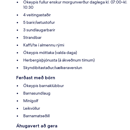
Ókeypis fullur enskur morgunverður daglega kl. 07:00–kl.
10:30
4 veitingastaðir
5 barir/setustofur
3 sundlaugarbarir
Strandbar
Kaffi/te í almennu rými
Ókeypis móttaka (valda daga)
Herbergisþjónusta (á ákveðnum tímum)
Skyndibitastaður/sælkeraverslun
Ferðast með börn
Ókeypis barnaklúbbur
Barnasundlaug
Mínígolf
Leikvöllur
Barnamatseðill
Áhugavert að gera