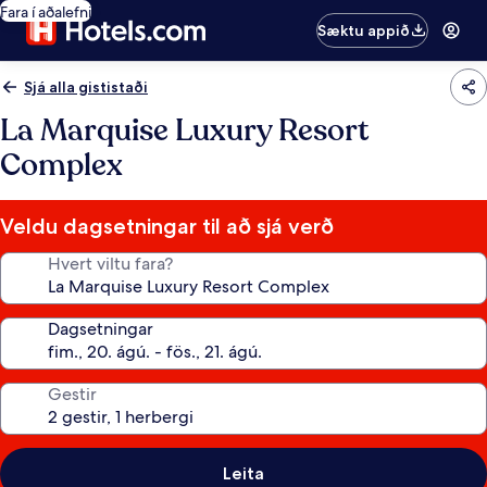
Fara í aðalefni
Sæktu appið
Sjá alla gististaði
La Marquise Luxury Resort
Complex
Veldu dagsetningar til að sjá verð
Hvert viltu fara?
Dagsetningar
Gestir
Leita