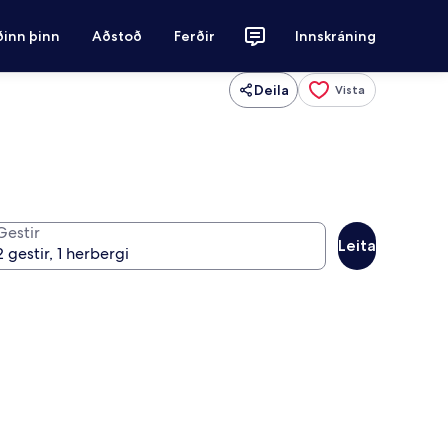
ðinn þinn
Aðstoð
Ferðir
Innskráning
Deila
Vista
Gestir
Leita