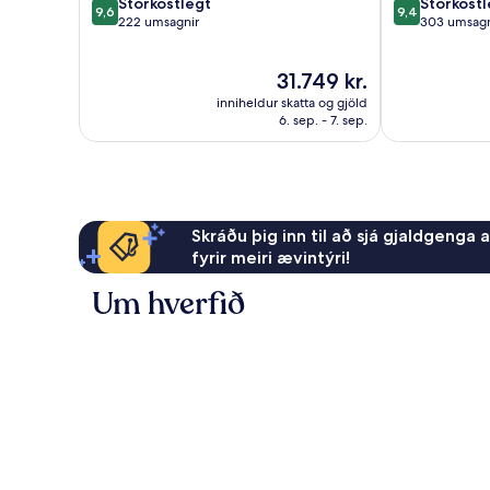
9.6
9.4
Stórkostlegt
Stórkostl
9,6
9,4
af
af
222 umsagnir
303 umsagn
10,
10,
Stórkostlegt,
Stórkostlegt,
Verðið
31.749 kr.
222
303
er
umsagnir
umsagnir
inniheldur skatta og gjöld
31.749 kr.
6. sep. - 7. sep.
Skráðu þig inn til að sjá gjaldgenga 
fyrir meiri ævintýri!
Um hverfið