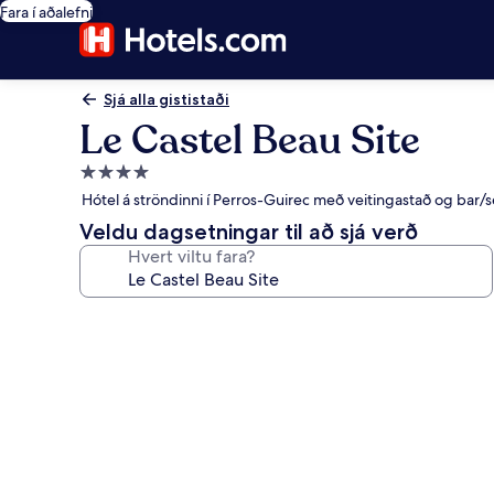
Fara í aðalefni
Sjá alla gististaði
Le Castel Beau Site
4.0
stjörnu
Hótel á ströndinni í Perros-Guirec með veitingastað og bar/
gististaður
Veldu dagsetningar til að sjá verð
Hvert viltu fara?
Myndasafn
fyrir
Le
Castel
Beau
Site