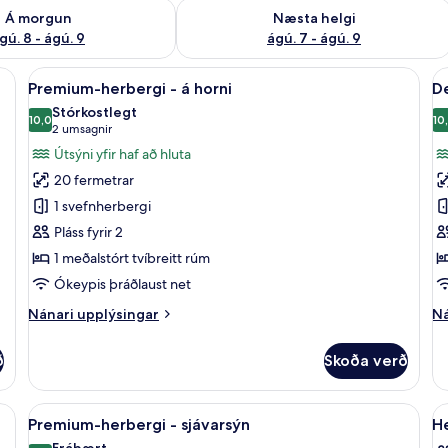
ð á morgun ágú. 8 - ágú. 9
Athuga framboð næstu helgi ágú. 7 - 
Á morgun
Næsta helgi
gú. 8 - ágú. 9
ágú. 7 - ágú. 9
lf í herbergi, skrifborð
Skoða
Premium-herbergi - á horni | Rúmföt af
S
3
Premium-herbergi - á horni
De
allar
al
Stórkostlegt
myndir
10,0
m
10
10,0 af 10
(2
2 umsagnir
fyrir
fy
umsagnir)
Útsýni yfir haf að hluta
Premium-
D
20 fermetrar
herbergi
h
1 svefnherbergi
-
-
Pláss fyrir 2
á
s
1 meðalstórt tvíbreitt rúm
horni
Ókeypis þráðlaust net
Nánari
Ná
Nánari upplýsingar
Ná
upplýsingar
up
fyrir
fy
ð
Skoða verð
Premium-
De
herbergi
he
-
-
föt af bestu gerð, öryggishólf í herbergi, skrifborð
Skoða
Premium-herbergi - sjávarsýn | Rúmföt 
S
4
á
sj
Premium-herbergi - sjávarsýn
H
allar
al
horni
Frábært