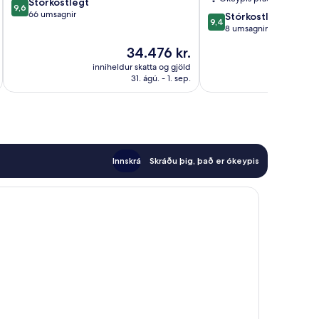
9.6
Stórkostlegt
9,6
af
66 umsagnir
9.4
Stórkostlegt
9,4
10,
af
8 umsagnir
Stórkostlegt,
10,
Verðið
34.476 kr.
66
Stórkostlegt,
er
umsagnir
8
inniheldur skatta og gjöld
innihel
34.476 kr.
31. ágú. - 1. sep.
umsagnir
Innskrá
Skráðu þig, það er ókeypis