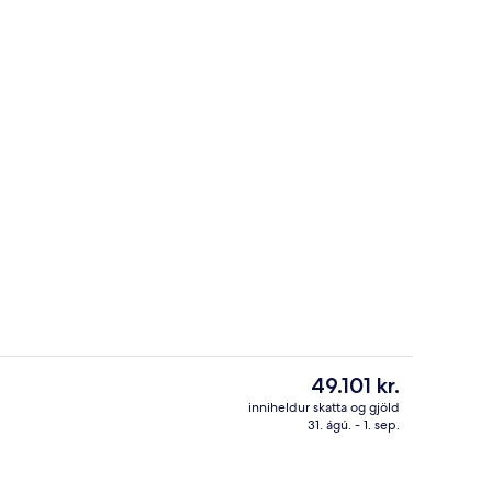
Matur og drykkur
Núverandi
49.101 kr.
verð
inniheldur skatta og gjöld
er
31. ágú. - 1. sep.
tistaðar
Fjallgöngur
49.101 kr.