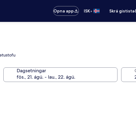
•
Opna app
ISK
Skrá gistista
setustofu
Dagsetningar