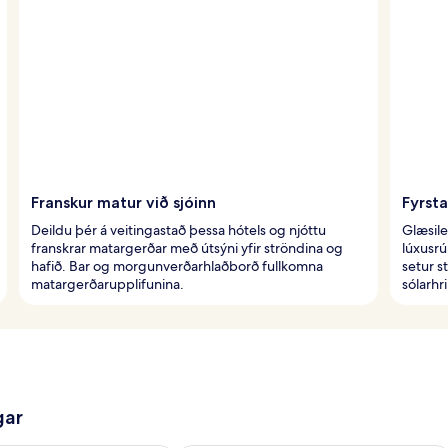
Franskur matur við sjóinn
Fyrsta
Deildu þér á veitingastað þessa hótels og njóttu
Glæsile
franskrar matargerðar með útsýni yfir ströndina og
lúxusrú
hafið. Bar og morgunverðarhlaðborð fullkomna
setur s
matargerðarupplifunina.
sólarhr
gar