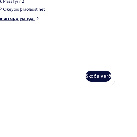
Pláss fyrir 2
yndir
Ókeypis þráðlaust net
rir
erbergi
nari
nari upplýsingar
plýsingar
rir
rbergi
Skoða verð
rbergi, skrifborð