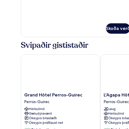
Herbergi
Skoða ver
Svipaðir gististaðir
Grand Hôtel Perros-Guirec
L'Agapa Hôtel
Grand
L'Agapa
Grand Hôtel Perros-Guirec
L'Agapa Hôt
Hôtel
Hôtel
Perros-Guirec
Perros-Guirec
Perros-
Spa
Heilsulind
Laug
Guirec
Perros-
Gæludýravænt
Heilsulind
Perros-
Guirec
Ókeypis bílastæði
Ókeypis bíla
Guirec
Ókeypis þráðlaust net
Ókeypis þráð