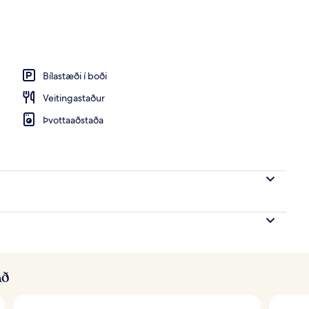
tanverðu
Bílastæði í boði
Veitingastaður
Þvottaaðstaða
að