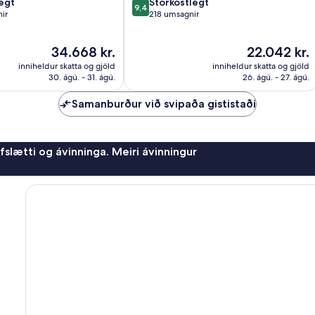
9.4
egt
Stórkostlegt
9,4
af
ir
218 umsagnir
10,
Stórkostlegt,
Verðið
Verðið
34.668 kr.
22.042 kr.
218
er
er
umsagnir
inniheldur skatta og gjöld
inniheldur skatta og gjöld
34.668 kr.
22.042 kr.
30. ágú. - 31. ágú.
26. ágú. - 27. ágú.
Samanburður við svipaða gististaði
afslætti og ávinninga. Meiri ávinningur