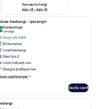
ágú. 9
Athuga framboð þarnæstu helgi ágú. 14 - ágú. 16
Þarnæsta helgi
ágú. 14 - ágú. 16
 bestu gerð, öryggishólf í herbergi, skrifborð
koða
Deluxe-herbergi - sjávarsýn | Rúmföt af bestu 
6
luxe-herbergi - sjávarsýn
lar
Stórkostlegt
yndir
,0
10,0 af 10
(1
1 umsögn
rir
umsögn)
Útsýni yfir hafið
eluxe-
30 fermetrar
erbergi
1 svefnherbergi
Pláss fyrir 2
jávarsýn
1 stórt tvíbreitt rúm
Ókeypis þráðlaust net
nari
nari upplýsingar
plýsingar
rir
Skoða verð
luxe-
rbergi
af bestu gerð, öryggishólf í herbergi, skrifborð
koða
Rúmföt af bestu gerð, öryggishólf í herbergi, 
3
ávarsýn
erbergi
lar