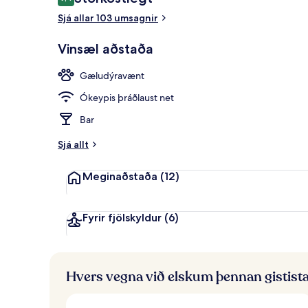
9,4 af 10
Sjá allar 103 umsagnir
Hótelið að u
Vinsæl aðstaða
Gæludýravænt
Ókeypis þráðlaust net
Bar
Sjá allt
Meginaðstaða
(12)
Fyrir fjölskyldur
(6)
Hvers vegna við elskum þennan gistist