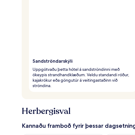
Sandströndarskýli
Uppgötvaðu þetta hótel á sandströndinni með
ókeypis strandhandklæðum. Veldu standandi róður,
kajakrókur eða göngutúr á veitingastaðinn við
ströndina.
Herbergisval
Kannaðu framboð fyrir þessar dagsetnin