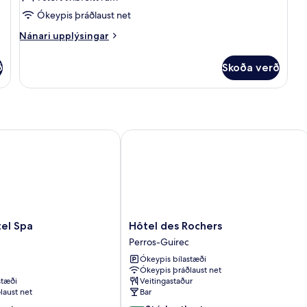
svalir
Ókeypis þráðlaust net
-
Nánari
Nánari upplýsingar
sjávarsýn
upplýsingar
fyrir
ð
Skoða verð
Premium-
herbergi
-
svalir
-
sjávarsýn
 Spa
Hôtel des Rochers
Hôtel
el Spa
Hôtel des Rochers
des
Perros-Guirec
Rochers
Ókeypis bílastæði
Perros-
Ókeypis þráðlaust net
Guirec
stæði
Veitingastaður
laust net
Bar