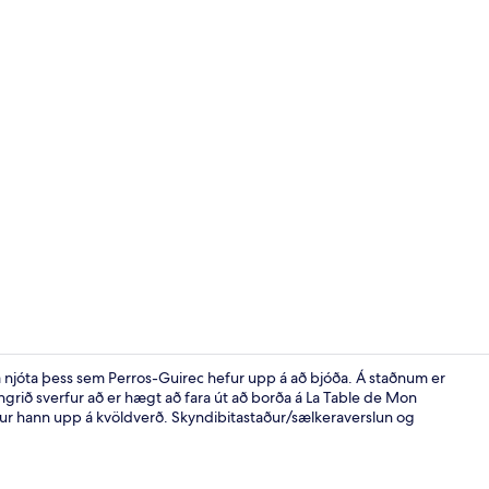
Fyrir utan
ilja njóta þess sem Perros-Guirec hefur upp á að bjóða. Á staðnum er
ungrið sverfur að er hægt að fara út að borða á La Table de Mon
ður hann upp á kvöldverð. Skyndibitastaður/sælkeraverslun og
Framhlið gis