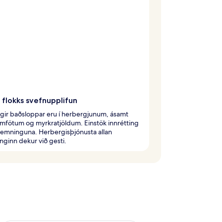
 flokks svefnupplifun
gir baðsloppar eru í herbergjunum, ásamt
mfötum og myrkratjöldum. Einstök innrétting
temninguna. Herbergisþjónusta allan
inginn dekur við gesti.