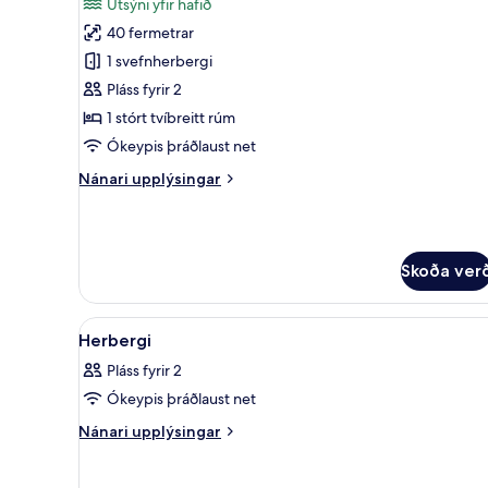
Útsýni yfir hafið
myndir
40 fermetrar
fyrir
Svíta
1 svefnherbergi
-
Pláss fyrir 2
svalir
1 stórt tvíbreitt rúm
-
Ókeypis þráðlaust net
sjávarsýn
Nánari
Nánari upplýsingar
upplýsingar
fyrir
Svíta
-
Skoða ver
svalir
-
sjávarsýn
Skoða
Rúmföt af bestu gerð, öryggishó
6
Herbergi
allar
Pláss fyrir 2
myndir
Ókeypis þráðlaust net
fyrir
Herbergi
Nánari
Nánari upplýsingar
upplýsingar
fyrir