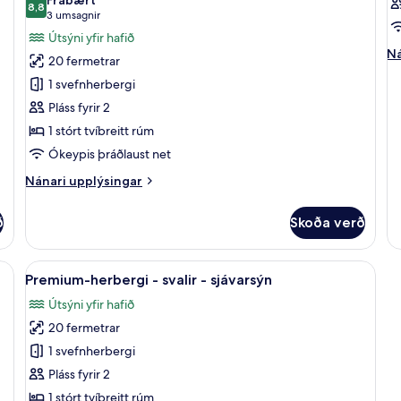
myndir
8,8
m
8,8 af 10
(3
3 umsagnir
fyrir
fy
umsagnir)
Útsýni yfir hafið
Premium-
H
Ná
Ná
20 fermetrar
up
herbergi
1 svefnherbergi
fy
-
He
Pláss fyrir 2
sjávarsýn
1 stórt tvíbreitt rúm
Ókeypis þráðlaust net
Nánari
Nánari upplýsingar
upplýsingar
fyrir
ð
Skoða verð
Premium-
herbergi
-
lf í herbergi, skrifborð
Skoða
Rúmföt af bestu gerð, öryggishólf í he
1
sjávarsýn
Premium-herbergi - svalir - sjávarsýn
allar
Útsýni yfir hafið
myndir
20 fermetrar
fyrir
Premium-
1 svefnherbergi
herbergi
Pláss fyrir 2
-
1 stórt tvíbreitt rúm