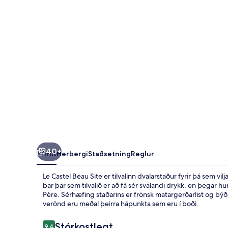
40+
Yfirlit
Herbergi
Staðsetning
Reglur
Le Castel Beau Site er tilvalinn dvalarstaður fyrir þá sem v
bar þar sem tilvalið er að fá sér svalandi drykk, en þegar h
Père. Sérhæfing staðarins er frönsk matargerðarlist og bý
verönd eru meðal þeirra hápunkta sem eru í boði.
Umsagnir
Stórkostlegt
9,4