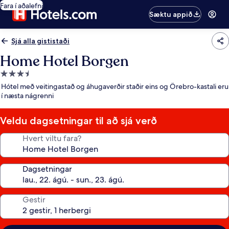
Fara í aðalefni
Sæktu appið
Sjá alla gististaði
Home Hotel Borgen
3.5
stjörnu
Hótel með veitingastað og áhugaverðir staðir eins og Örebro-kastali eru
gististaður
í næsta nágrenni
Veldu dagsetningar til að sjá verð
Hvert viltu fara?
Dagsetningar
Gestir