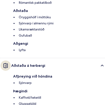
Rómantísk pakkatilboð
Aðstaða
Öryggishólf í móttöku
Sjónvarp í almennu rými
Líkamsræktarstöð
Gufubað
Aðgengi
Lyfta
Aðstaða á herbergi
Afþreying við höndina
Sjónvarp
Þægindi
Kaffivél/teketill
Gluggatjöld