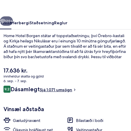
rra
Næsta
120+
Yfirlit
Herbergi
Staðsetning
Reglur
Home Hotel Borgen státar af toppstaðsetningu, því Örebro-kastali
og Kirkja heilags Nikulásar eru í einungis 10 mínútna göngufjarlægð.
Á staðnum er veitingastaður þar sem tilvalið er að fá sér bita, en eftir
að hafa nýtt þér líkamsræktarstöðina til að fá útrás fyrir hreyfiþörfina
bíður þín svo bar/setustofa með svalandi drykki. Þessu til viðbótar
má nefna að Stortorget (torg) og Conventum eru í innan við 15
mínútna göngufjarlægð. Aðrir gestir hafa sérstaklega sagt að
Núverandi
17.636 kr.
hjálpsamt starfsfólk sé meðal helstu kosta gististaðarins.
verð
inniheldur skatta og gjöld
er
6. sep. - 7. sep.
Svíta - 1 tvíbreitt rúm - reyklaust | 
17.636 kr.
Umsagnir
Dásamlegt
9,2
Sjá 1.071 umsögn
9,2 af 10
Vinsæl aðstaða
Gæludýravænt
Bílastæði í boði
Ókeypis þráðlaust net
Veitingastaður