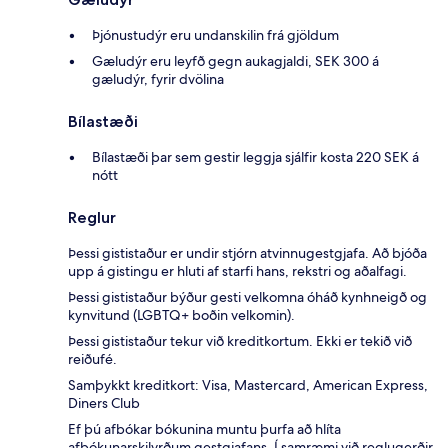
Þjónustudýr eru undanskilin frá gjöldum
Gæludýr eru leyfð gegn aukagjaldi, SEK 300 á
gæludýr, fyrir dvölina
Bílastæði
Bílastæði þar sem gestir leggja sjálfir kosta 220 SEK á
nótt
Reglur
Þessi gististaður er undir stjórn atvinnugestgjafa. Að bjóða
upp á gistingu er hluti af starfi hans, rekstri og aðalfagi.
Þessi gististaður býður gesti velkomna óháð kynhneigð og
kynvitund (LGBTQ+ boðin velkomin).
Þessi gististaður tekur við kreditkortum. Ekki er tekið við
reiðufé.
Samþykkt kreditkort: Visa, Mastercard, American Express,
Diners Club
Ef þú afbókar bókunina muntu þurfa að hlíta
afbókunarskilyrðum gestgjafans. Í samræmi við reglugerðir