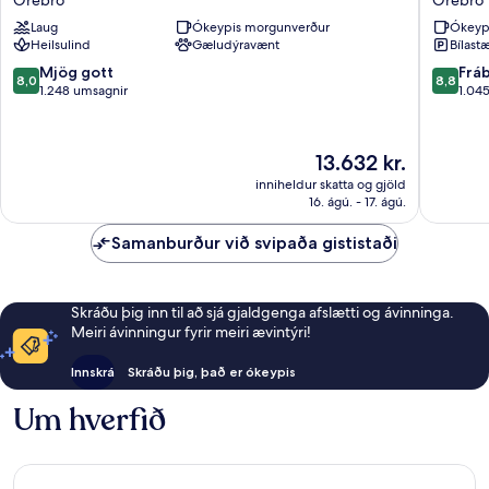
Hotellet
Örebro
Laug
Ókeypis morgunverður
Ókeyp
Örebro
Örebro
Heilsulind
Gæludýravænt
Bílastæ
Örebro
8.0
8.8
Mjög gott
Frá
8,0
8,8
af
af
1.248 umsagnir
1.04
10,
10,
Mjög
Frábært
gott,
1.045
Verðið
13.632 kr.
1.248
umsagni
er
inniheldur skatta og gjöld
umsagnir
13.632 kr.
16. ágú. - 17. ágú.
Samanburður við svipaða gististaði
Skráðu þig inn til að sjá gjaldgenga afslætti og ávinninga.
Meiri ávinningur fyrir meiri ævintýri!
Innskrá
Skráðu þig, það er ókeypis
Um hverfið