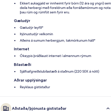
Ekkert aukagjald er innheimt fyrir börn (12 ára og yngri) sem
deila herbergi með foreldrum eða forráðamönnum og nota
þau rúm og rúmföt sem fyrir eru.
Gæludýr
Gæludýr leyfð*
Þjónustudýr velkomin
Aðeins á sumum herbergjum, takmörkunum háð*
Internet
Ókeypis þráðlaust internet í almennum rýmum
Bílastæði
Sjálfsafgreiðslubílastæði á staðnum (220 SEK á nótt)
Aðrar upplýsingar
Reyklaus gististaður
Aðstaða/þjónusta gististaðar