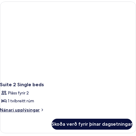
Room
Suite 2 Single beds
Pláss fyrir 2
1 tvíbreitt rúm
Nánari
Nánari upplýsingar
upplýsingar
fyrir
Skoða verð fyrir þínar dagsetningar
Suite
2