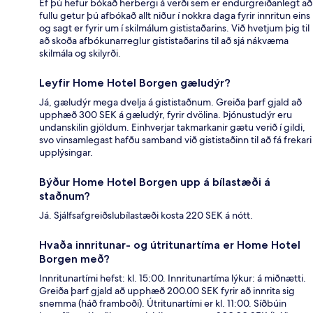
Ef þú hefur bókað herbergi á verði sem er endurgreiðanlegt að
fullu getur þú afbókað allt niður í nokkra daga fyrir innritun eins
og sagt er fyrir um í skilmálum gististaðarins. Við hvetjum þig til
að skoða afbókunarreglur gististaðarins til að sjá nákvæma
skilmála og skilyrði.
Leyfir Home Hotel Borgen gæludýr?
Já, gæludýr mega dvelja á gististaðnum. Greiða þarf gjald að
upphæð 300 SEK á gæludýr, fyrir dvölina. Þjónustudýr eru
undanskilin gjöldum. Einhverjar takmarkanir gætu verið í gildi,
svo vinsamlegast hafðu samband við gististaðinn til að fá frekari
upplýsingar.
Býður Home Hotel Borgen upp á bílastæði á
staðnum?
Já. Sjálfsafgreiðslubílastæði kosta 220 SEK á nótt.
Hvaða innritunar- og útritunartíma er Home Hotel
Borgen með?
Innritunartími hefst: kl. 15:00. Innritunartíma lýkur: á miðnætti.
Greiða þarf gjald að upphæð 200.00 SEK fyrir að innrita sig
snemma (háð framboði). Útritunartími er kl. 11:00. Síðbúin