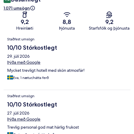
1.071 umsögn
9,2
8,8
9,2
Hreinlæti
Þjónusta
Starfsfólk og þjónusta
Umsagnir
Staðfest umsögn
10/10 Stórkostlegt
29. júlí 2026
Þýða með Google
Mycket trevligt hotell med skön atmosfär!
Eva, 1 nætur/nátta ferð
Staðfest umsögn
10/10 Stórkostlegt
27. júlí 2026
Þýða með Google
Trevlig personal god mat härlig frukost