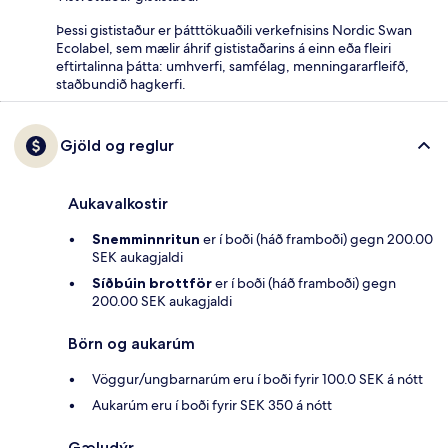
Þessi gististaður er þátttökuaðili verkefnisins Nordic Swan
Ecolabel, sem mælir áhrif gististaðarins á einn eða fleiri
eftirtalinna þátta: umhverfi, samfélag, menningararfleifð,
staðbundið hagkerfi.
Gjöld og reglur
Aukavalkostir
Snemminnritun
er í boði (háð framboði) gegn 200.00
SEK aukagjaldi
Síðbúin brottför
er í boði (háð framboði) gegn
200.00 SEK aukagjaldi
Börn og aukarúm
Vöggur/ungbarnarúm eru í boði fyrir 100.0 SEK á nótt
Aukarúm eru í boði fyrir SEK 350 á nótt
Gæludýr