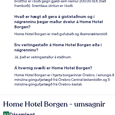
brottför er í boði gegn gjaldi sem nemur 200.00 SEK (háð
framboði). Snertilaus útritun er í boði.
Hvað er hægt að gera á gististaðnum og í
nágrenninu þegar maður dvelur á Home Hotel
Borgen?
Home Hotel Borgen er með gufubaði og líkamsræktarstöð.
Eru veitingastaðir á Home Hotel Borgen eða í
nágrenninu?
Já, það er veitingastaður á staðnum.
Á hvernig svæði er Home Hotel Borgen?
Home Hotel Borgen er í hjarta borgarinnar Örebro, í einungis 8
mínútna göngufjarlægð frá Örebro Central lestarstöðin og 5
mínútna göngufjarlægð frá Örebro-kastali.
Home Hotel Borgen - umsagnir
Umsagnir
Dásamlegt
9,2