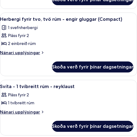
Deluxe-
tvíbreiðu
herbergi
rúmi
með
Skoða
Herbergi fyrir tvo, tvö rúm - engir g
7
tvíbreiðu
Herbergi fyrir tvo, tvö rúm - engir gluggar (Compact)
allar
rúmi
1 svefnherbergi
myndir
Pláss fyrir 2
fyrir
Herbergi
2 einbreið rúm
fyrir
Nánari
Nánari upplýsingar
tvo,
upplýsingar
fyrir
tvö
Skoða verð fyrir þínar dagsetningar
Herbergi
rúm
fyrir
-
tvo,
Skoða
Svíta - 1 tvíbreitt rúm - reyklaust | 
17
engir
tvö
Svíta - 1 tvíbreitt rúm - reyklaust
allar
rúm
gluggar
Pláss fyrir 2
-
myndir
(Compact)
engir
1 tvíbreitt rúm
fyrir
gluggar
Svíta
Nánari
Nánari upplýsingar
(Compact)
upplýsingar
-
fyrir
1
Skoða verð fyrir þínar dagsetningar
Svíta
tvíbreitt
-