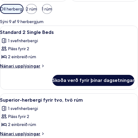
Síur
Öll herbergi
2 rúm
1 rúm
í
boði
Sýni 9 af 9 herbergjum
fyrir
Skoða
Standard 2 Single Beds | Skrifborð, 
13
Standard 2 Single Beds
herbergi
allar
1 svefnherbergi
myndir
Pláss fyrir 2
fyrir
Standard
2 einbreið rúm
2
Nánari
Nánari upplýsingar
Single
upplýsingar
fyrir
Beds
Skoða verð fyrir þínar dagsetningar
Standard
2
Single
Skoða
Superior-herbergi fyrir tvo, tvö rúm 
14
Beds
Superior-herbergi fyrir tvo, tvö rúm
allar
1 svefnherbergi
myndir
Pláss fyrir 2
fyrir
Superior-
2 einbreið rúm
herbergi
Nánari
Nánari upplýsingar