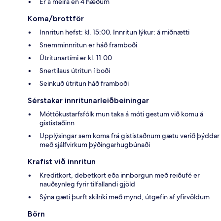
Er á meira en 4 hæðum
Koma/brottför
Innritun hefst: kl. 15:00. Innritun lýkur: á miðnætti
Snemminnritun er háð framboði
Útritunartími er kl. 11:00
Snertilaus útritun í boði
Seinkuð útritun háð framboði
Sérstakar innritunarleiðbeiningar
Móttökustarfsfólk mun taka á móti gestum við komu á
gististaðinn
Upplýsingar sem koma frá gististaðnum gætu verið þýddar
með sjálfvirkum þýðingarhugbúnaði
Krafist við innritun
Kreditkort, debetkort eða innborgun með reiðufé er
nauðsynleg fyrir tilfallandi gjöld
Sýna gæti þurft skilríki með mynd, útgefin af yfirvöldum
Börn