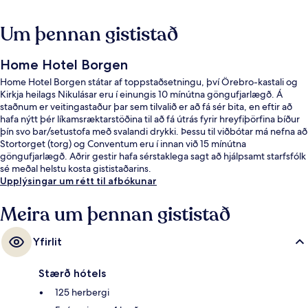
Um þennan gististað
Home Hotel Borgen
Home Hotel Borgen státar af toppstaðsetningu, því Örebro-kastali og
Kirkja heilags Nikulásar eru í einungis 10 mínútna göngufjarlægð. Á
staðnum er veitingastaður þar sem tilvalið er að fá sér bita, en eftir að
hafa nýtt þér líkamsræktarstöðina til að fá útrás fyrir hreyfiþörfina bíður
þín svo bar/setustofa með svalandi drykki. Þessu til viðbótar má nefna að
Stortorget (torg) og Conventum eru í innan við 15 mínútna
göngufjarlægð. Aðrir gestir hafa sérstaklega sagt að hjálpsamt starfsfólk
sé meðal helstu kosta gististaðarins.
Upplýsingar um rétt til afbókunar
Meira um þennan gististað
Yfirlit
Stærð hótels
125 herbergi