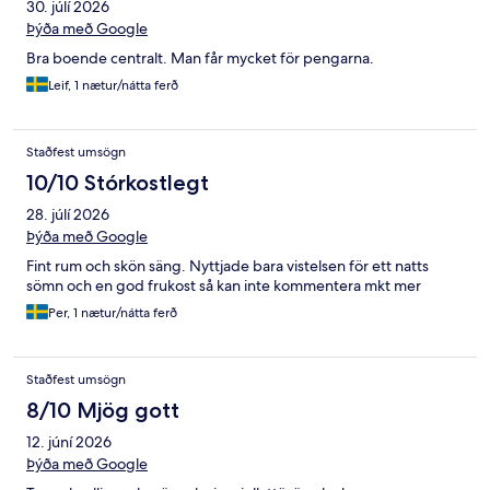
30. júlí 2026
Þýða með Google
Bra boende centralt. Man får mycket för pengarna.
Leif, 1 nætur/nátta ferð
Staðfest umsögn
10/10 Stórkostlegt
28. júlí 2026
Þýða með Google
Fint rum och skön säng. Nyttjade bara vistelsen för ett natts
sömn och en god frukost så kan inte kommentera mkt mer
Per, 1 nætur/nátta ferð
Staðfest umsögn
8/10 Mjög gott
12. júní 2026
Þýða með Google