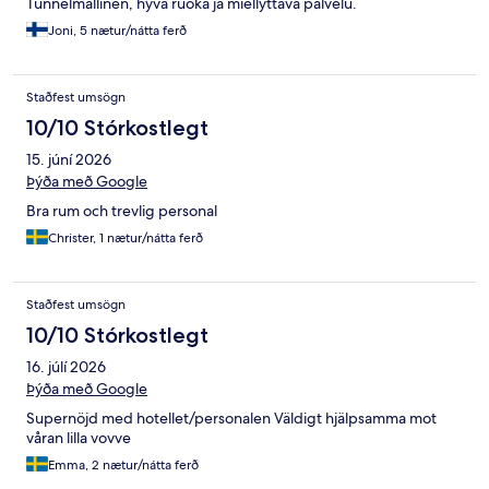
Tunnelmallinen, hyvä ruoka ja miellyttävä palvelu.
Joni, 5 nætur/nátta ferð
Staðfest umsögn
10/10 Stórkostlegt
15. júní 2026
Þýða með Google
Bra rum och trevlig personal
Christer, 1 nætur/nátta ferð
Staðfest umsögn
10/10 Stórkostlegt
16. júlí 2026
Þýða með Google
Supernöjd med hotellet/personalen Väldigt hjälpsamma mot
våran lilla vovve
Emma, 2 nætur/nátta ferð