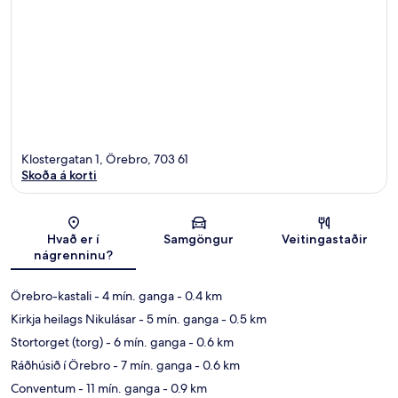
Klostergatan 1, Örebro, 703 61
Skoða á korti
Kort
Hvað er í
Samgöngur
Veitingastaðir
nágrenninu?
Örebro-kastali
- 4 mín. ganga
- 0.4 km
Kirkja heilags Nikulásar
- 5 mín. ganga
- 0.5 km
Stortorget (torg)
- 6 mín. ganga
- 0.6 km
Ráðhúsið í Örebro
- 7 mín. ganga
- 0.6 km
Conventum
- 11 mín. ganga
- 0.9 km