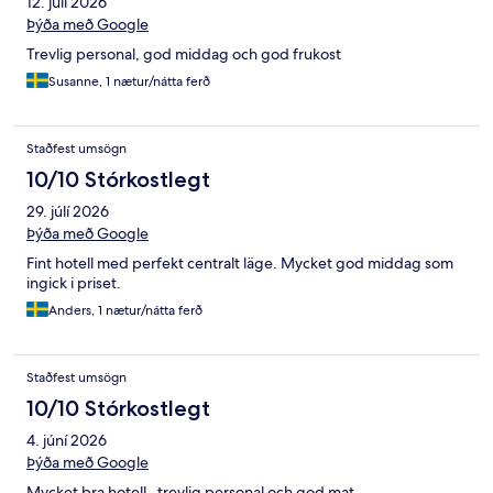
12. júlí 2026
Þýða með Google
Trevlig personal, god middag och god frukost
Susanne, 1 nætur/nátta ferð
Staðfest umsögn
10/10 Stórkostlegt
29. júlí 2026
Þýða með Google
Fint hotell med perfekt centralt läge. Mycket god middag som
ingick i priset.
Anders, 1 nætur/nátta ferð
Staðfest umsögn
10/10 Stórkostlegt
4. júní 2026
Þýða með Google
Mycket bra hotell , trevlig personal och god mat.