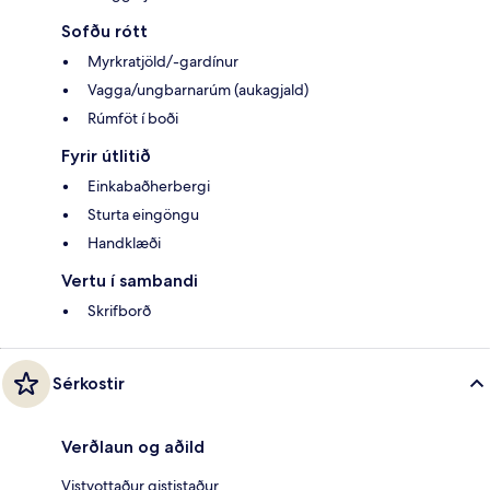
Sofðu rótt
Myrkratjöld/-gardínur
Vagga/ungbarnarúm (aukagjald)
Rúmföt í boði
Fyrir útlitið
Einkabaðherbergi
Sturta eingöngu
Handklæði
Vertu í sambandi
Skrifborð
Sérkostir
Verðlaun og aðild
Vistvottaður gististaður