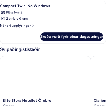
Single
Skoða
Skrifborð, myrkratjöld/-gardínur, v
1
beds
Compact Twin, No Windows
allar
Pláss fyrir 2
myndir
2 einbreið rúm
fyrir
Compact
Nánari
Nánari upplýsingar
upplýsingar
Twin,
fyrir
No
Skoða verð fyrir þínar dagsetningar
Compact
Windows
Twin,
No
Svipaðir gististaðir
Windows
Elite Stora Hotellet Örebro
Clarion 
Elite
Clarion
Elite Stora Hotellet Örebro
Clario
Stora
Hotel
Örebro
Örebro