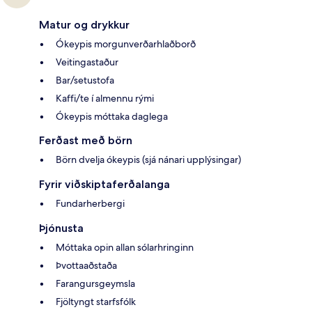
Matur og drykkur
Ókeypis morgunverðarhlaðborð
Veitingastaður
Bar/setustofa
Kaffi/te í almennu rými
Ókeypis móttaka daglega
Ferðast með börn
Börn dvelja ókeypis (sjá nánari upplýsingar)
Fyrir viðskiptaferðalanga
Fundarherbergi
Þjónusta
Móttaka opin allan sólarhringinn
Þvottaaðstaða
Farangursgeymsla
Fjöltyngt starfsfólk