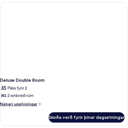
rúm
1
tvíbreitt
-
rúm
reyklaust
-
reyklaust
Deluxe Double Room
Pláss fyrir 2
2 einbreið rúm
Nánari
Nánari upplýsingar
upplýsingar
fyrir
Skoða verð fyrir þínar dagsetningar
Deluxe
Double