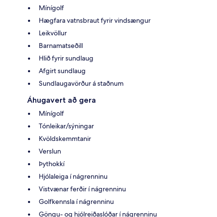
Mínígolf
Hægfara vatnsbraut fyrir vindsængur
Leikvöllur
Barnamatseðill
Hlið fyrir sundlaug
Afgirt sundlaug
Sundlaugavörður á staðnum
Áhugavert að gera
Mínígolf
Tónleikar/sýningar
Kvöldskemmtanir
Verslun
Þythokkí
Hjólaleiga í nágrenninu
Vistvænar ferðir í nágrenninu
Golfkennsla í nágrenninu
Göngu- og hjólreiðaslóðar í nágrenninu