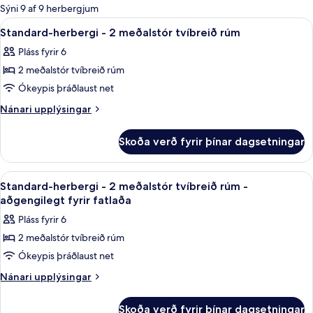
boði
Sýni 9 af 9 herbergjum
fyrir
Skoða
Myrkratjöld/-gardínur, straujárn/stra
2
Standard-herbergi - 2 meðalstór tvíbreið rúm
herbergi
allar
Pláss fyrir 6
myndir
2 meðalstór tvíbreið rúm
fyrir
Standard-
Ókeypis þráðlaust net
herbergi
Nánari
Nánari upplýsingar
-
upplýsingar
fyrir
2
Skoða verð fyrir þínar dagsetningar
Standard-
meðalstór
herbergi
tvíbreið
-
Skoða
Myrkratjöld/-gardínur, straujárn/stra
2
rúm
2
Standard-herbergi - 2 meðalstór tvíbreið rúm -
allar
meðalstór
aðgengilegt fyrir fatlaða
tvíbreið
myndir
Pláss fyrir 6
rúm
fyrir
2 meðalstór tvíbreið rúm
Standard-
Ókeypis þráðlaust net
herbergi
-
Nánari
Nánari upplýsingar
upplýsingar
2
fyrir
meðalstór
Skoða verð fyrir þínar dagsetningar