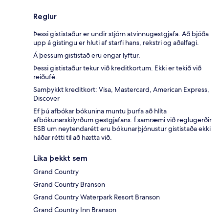
Reglur
Þessi gististaður er undir stjórn atvinnugestgjafa. Að bjóða
upp á gistingu er hluti af starfi hans, rekstri og aðalfagi.
Á þessum gististað eru engar lyftur.
Þessi gististaður tekur við kreditkortum. Ekki er tekið við
reiðufé.
Samþykkt kreditkort: Visa, Mastercard, American Express,
Discover
Ef þú afbókar bókunina muntu þurfa að hlíta
afbókunarskilyrðum gestgjafans. Í samræmi við reglugerðir
ESB um neytendarétt eru bókunarþjónustur gististaða ekki
háðar rétti til að hætta við.
Líka þekkt sem
Grand Country
Grand Country Branson
Grand Country Waterpark Resort Branson
Grand Country Inn Branson