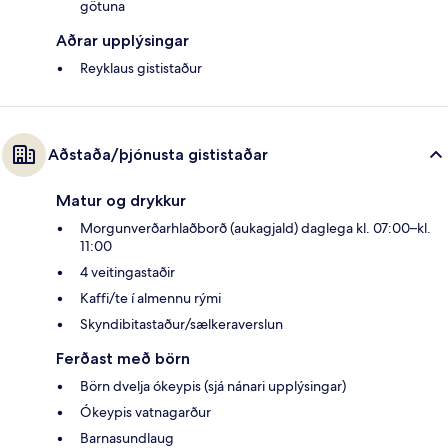
götuna
Aðrar upplýsingar
Reyklaus gististaður
Aðstaða/þjónusta gististaðar
Matur og drykkur
Morgunverðarhlaðborð (aukagjald) daglega kl. 07:00–kl.
11:00
4 veitingastaðir
Kaffi/te í almennu rými
Skyndibitastaður/sælkeraverslun
Ferðast með börn
Börn dvelja ókeypis (sjá nánari upplýsingar)
Ókeypis vatnagarður
Barnasundlaug