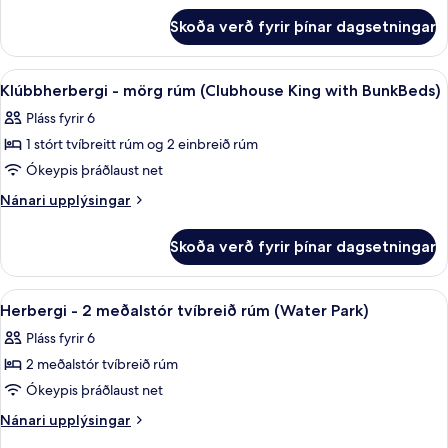
rúm
Accessible)
fyrir
(Clubhouse
Skoða verð fyrir þínar dagsetningar
Klúbbherbergi
Queen
-
with
mörg
Skoða
Myrkratjöld/-gardínur, straujárn/stra
3
rúm
BunkBeds)
Klúbbherbergi - mörg rúm (Clubhouse King with BunkBeds)
allar
(Clubhouse
Pláss fyrir 6
Queen
myndir
with
1 stórt tvíbreitt rúm og 2 einbreið rúm
fyrir
BunkBeds)
Klúbbherbergi
Ókeypis þráðlaust net
-
Nánari
Nánari upplýsingar
mörg
upplýsingar
fyrir
rúm
Skoða verð fyrir þínar dagsetningar
Klúbbherbergi
(Clubhouse
-
King
mörg
Skoða
Myrkratjöld/-gardínur, straujárn/stra
2
with
rúm
Herbergi - 2 meðalstór tvíbreið rúm (Water Park)
allar
(Clubhouse
BunkBeds)
Pláss fyrir 6
King
myndir
with
2 meðalstór tvíbreið rúm
fyrir
BunkBeds)
Herbergi
Ókeypis þráðlaust net
-
Nánari
Nánari upplýsingar
2
upplýsingar