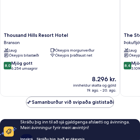
Thousand
The
Thousand Hills Resort Hotel
The St
Hills
Stone
Branson
Þokuflj
Resort
Castle
Laug
Ókeypis morgunverður
Laug
Hotel
Hotel
Ókeypis bílastæði
Ókeypis þráðlaust net
Ókeypi
Branson
&
Confere
8.0
8.4
Mjög gott
Mjö
8,0
8,4
Center
af
af
6.254 umsagnir
3.10
Þokufljó
10,
10,
Verðið
8.296 kr.
Mjög
Mjög
er
gott,
gott,
inniheldur skatta og gjöld
8.296 kr.
19. ágú. - 20. ágú.
6.254
3.109
umsagnir
umsagni
Samanburður við svipaða gististaði
Skráðu þig inn til að sjá gjaldgenga afslætti og ávinninga.
Meiri ávinningur fyrir meiri ævintýri!
Innskrá
Skráðu þig, það er ókeypis