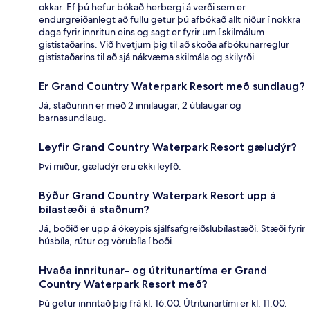
okkar. Ef þú hefur bókað herbergi á verði sem er
endurgreiðanlegt að fullu getur þú afbókað allt niður í nokkra
daga fyrir innritun eins og sagt er fyrir um í skilmálum
gististaðarins. Við hvetjum þig til að skoða afbókunarreglur
gististaðarins til að sjá nákvæma skilmála og skilyrði.
Er Grand Country Waterpark Resort með sundlaug?
Já, staðurinn er með 2 innilaugar, 2 útilaugar og
barnasundlaug.
Leyfir Grand Country Waterpark Resort gæludýr?
Því miður, gæludýr eru ekki leyfð.
Býður Grand Country Waterpark Resort upp á
bílastæði á staðnum?
Já, boðið er upp á ókeypis sjálfsafgreiðslubílastæði. Stæði fyrir
húsbíla, rútur og vörubíla í boði.
Hvaða innritunar- og útritunartíma er Grand
Country Waterpark Resort með?
Þú getur innritað þig frá kl. 16:00. Útritunartími er kl. 11:00.