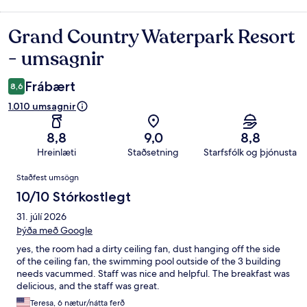
Grand Country Waterpark Resort
Umsagnir
- umsagnir
Frábært
8,6
1.010 umsagnir
8,8
9,0
8,8
Hreinlæti
Staðsetning
Starfsfólk og þjónusta
Umsagnir
Staðfest umsögn
10/10 Stórkostlegt
31. júlí 2026
Þýða með Google
yes, the room had a dirty ceiling fan, dust hanging off the side
of the ceiling fan, the swimming pool outside of the 3 building
needs vacummed. Staff was nice and helpful. The breakfast was
delicious, and the staff was great.
Teresa, 6 nætur/nátta ferð