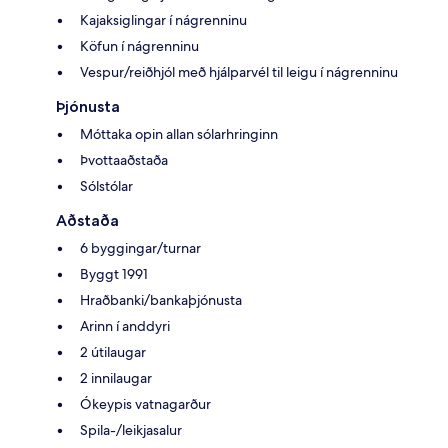
Kajaksiglingar í nágrenninu
Köfun í nágrenninu
Vespur/reiðhjól með hjálparvél til leigu í nágrenninu
Þjónusta
Móttaka opin allan sólarhringinn
Þvottaaðstaða
Sólstólar
Aðstaða
6 byggingar/turnar
Byggt 1991
Hraðbanki/bankaþjónusta
Arinn í anddyri
2 útilaugar
2 innilaugar
Ókeypis vatnagarður
Spila-/leikjasalur