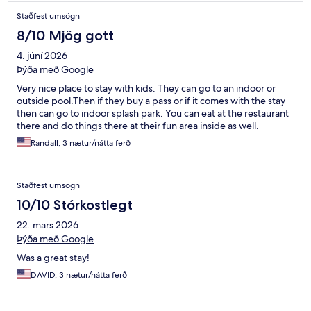
Staðfest umsögn
8/10 Mjög gott
4. júní 2026
Þýða með Google
Very nice place to stay with kids. They can go to an indoor or
outside pool.Then if they buy a pass or if it comes with the stay
then can go to indoor splash park. You can eat at the restaurant
there and do things there at their fun area inside as well.
Randall, 3 nætur/nátta ferð
Staðfest umsögn
10/10 Stórkostlegt
22. mars 2026
Þýða með Google
Was a great stay!
DAVID, 3 nætur/nátta ferð