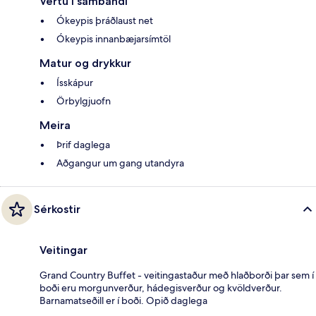
Vertu í sambandi
Ókeypis þráðlaust net
Ókeypis innanbæjarsímtöl
Matur og drykkur
Ísskápur
Örbylgjuofn
Meira
Þrif daglega
Aðgangur um gang utandyra
Sérkostir
Veitingar
Grand Country Buffet - veitingastaður með hlaðborði þar sem í
boði eru morgunverður, hádegisverður og kvöldverður.
Barnamatseðill er í boði. Opið daglega