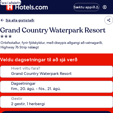
Fara í aðalefni
Sæktu appið
Sjá alla gististaði
Grand Country Waterpark Resort
3.0
stjörnu
Orlofsstaður, fyrir fjölskyldur, með ókeypis aðgangi að vatnagarði,
gististaður
Highway 76 Strip nálægt
Veldu dagsetningar til að sjá verð
Hvert viltu fara?
Dagsetningar
Gestir