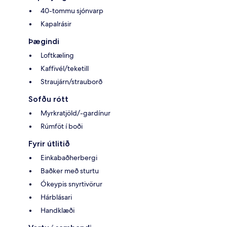
40-tommu sjónvarp
Kapalrásir
Þægindi
Loftkæling
Kaffivél/teketill
Straujárn/strauborð
Sofðu rótt
Myrkratjöld/-gardínur
Rúmföt í boði
Fyrir útlitið
Einkabaðherbergi
Baðker með sturtu
Ókeypis snyrtivörur
Hárblásari
Handklæði