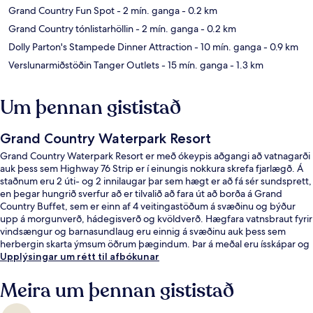
Grand Country Fun Spot
- 2 mín. ganga
- 0.2 km
Grand Country tónlistarhöllin
- 2 mín. ganga
- 0.2 km
Dolly Parton's Stampede Dinner Attraction
- 10 mín. ganga
- 0.9 km
Verslunarmiðstöðin Tanger Outlets
- 15 mín. ganga
- 1.3 km
Um þennan gististað
Grand Country Waterpark Resort
Grand Country Waterpark Resort er með ókeypis aðgangi að vatnagarði
auk þess sem Highway 76 Strip er í einungis nokkura skrefa fjarlægð. Á
staðnum eru 2 úti- og 2 innilaugar þar sem hægt er að fá sér sundsprett,
en þegar hungrið sverfur að er tilvalið að fara út að borða á Grand
Country Buffet, sem er einn af 4 veitingastöðum á svæðinu og býður
upp á morgunverð, hádegisverð og kvöldverð. Hægfara vatnsbraut fyrir
vindsængur og barnasundlaug eru einnig á svæðinu auk þess sem
herbergin skarta ýmsum öðrum þægindum. Þar á meðal eru ísskápar og
örbylgjuofnar.
Upplýsingar um rétt til afbókunar
Meira um þennan gististað