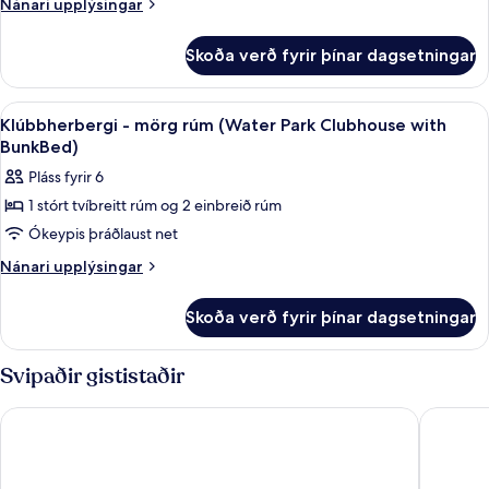
mörg
Nánari
Nánari upplýsingar
Park)
upplýsingar
rúm
fyrir
(Water
Skoða verð fyrir þínar dagsetningar
Klúbbherbergi
Park
-
Clubhouse
mörg
Skoða
Myrkratjöld/-gardínur, straujárn/stra
3
rúm
with
Klúbbherbergi - mörg rúm (Water Park Clubhouse with
allar
(Water
BunkBed)
BunkBed)
Park
myndir
Pláss fyrir 6
Clubhouse
fyrir
with
1 stórt tvíbreitt rúm og 2 einbreið rúm
Klúbbherbergi
BunkBed)
Ókeypis þráðlaust net
-
mörg
Nánari
Nánari upplýsingar
upplýsingar
rúm
fyrir
(Water
Skoða verð fyrir þínar dagsetningar
Klúbbherbergi
Park
-
Clubhouse
mörg
Svipaðir gististaðir
rúm
with
(Water
BunkBed)
Thousand Hills Resort Hotel
The Ston
Park
Clubhouse
with
BunkBed)