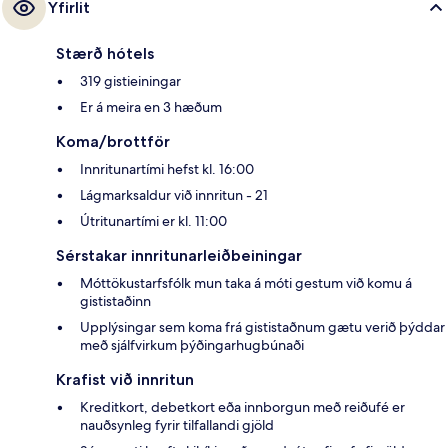
Yfirlit
Stærð hótels
319 gistieiningar
Er á meira en 3 hæðum
Koma/brottför
Innritunartími hefst kl. 16:00
Lágmarksaldur við innritun - 21
Útritunartími er kl. 11:00
Sérstakar innritunarleiðbeiningar
Móttökustarfsfólk mun taka á móti gestum við komu á
gististaðinn
Upplýsingar sem koma frá gististaðnum gætu verið þýddar
með sjálfvirkum þýðingarhugbúnaði
Krafist við innritun
Kreditkort, debetkort eða innborgun með reiðufé er
nauðsynleg fyrir tilfallandi gjöld