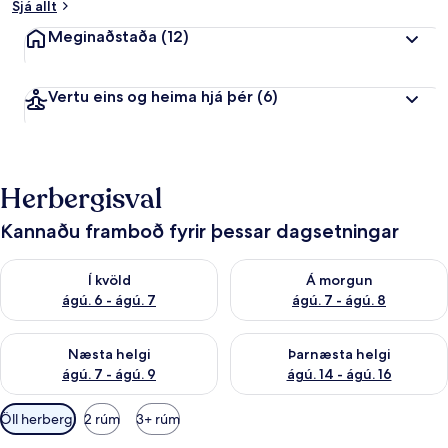
Sjá allt
Meginaðstaða
(12)
Vertu eins og heima hjá þér
(6)
Herbergisval
Kannaðu framboð fyrir þessar dagsetningar
Athuga framboð í kvöld ágú. 6 - ágú. 7
Athuga framboð á morgun ágú.
Í kvöld
Á morgun
ágú. 6 - ágú. 7
ágú. 7 - ágú. 8
Athuga framboð næstu helgi ágú. 7 - ágú. 9
Athuga framboð þarnæstu helgi
Næsta helgi
Þarnæsta helgi
ágú. 7 - ágú. 9
ágú. 14 - ágú. 16
Síur
Öll herbergi
2 rúm
3+ rúm
í