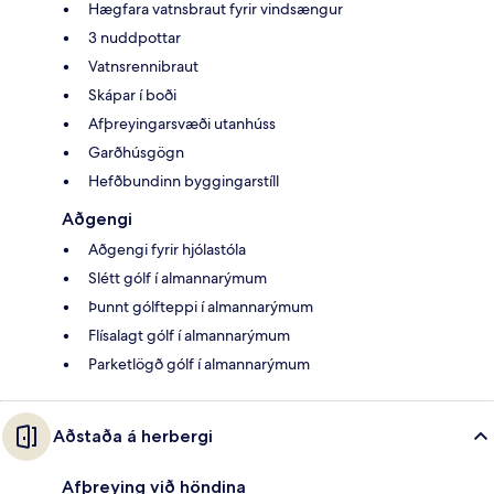
Hægfara vatnsbraut fyrir vindsængur
3 nuddpottar
Vatnsrennibraut
Skápar í boði
Afþreyingarsvæði utanhúss
Garðhúsgögn
Hefðbundinn byggingarstíll
Aðgengi
Aðgengi fyrir hjólastóla
Slétt gólf í almannarýmum
Þunnt gólfteppi í almannarýmum
Flísalagt gólf í almannarýmum
Parketlögð gólf í almannarýmum
Aðstaða á herbergi
Afþreying við höndina