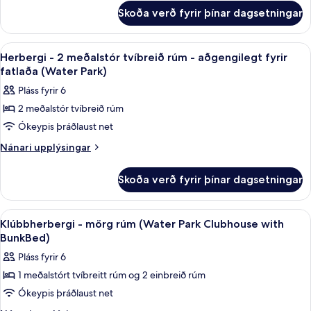
fyrir
meðalstór
Skoða verð fyrir þínar dagsetningar
Herbergi
tvíbreið
-
rúm
2
Skoða
Myrkratjöld/-gardínur, straujárn/stra
2
(Water
meðalstór
Herbergi - 2 meðalstór tvíbreið rúm - aðgengilegt fyrir
allar
tvíbreið
Park)
fatlaða (Water Park)
rúm
myndir
Pláss fyrir 6
(Water
fyrir
Park)
2 meðalstór tvíbreið rúm
Herbergi
Ókeypis þráðlaust net
-
2
Nánari
Nánari upplýsingar
upplýsingar
meðalstór
fyrir
tvíbreið
Skoða verð fyrir þínar dagsetningar
Herbergi
rúm
-
-
2
Skoða
Myrkratjöld/-gardínur, straujárn/stra
3
meðalstór
aðgengilegt
Klúbbherbergi - mörg rúm (Water Park Clubhouse with
allar
tvíbreið
BunkBed)
fyrir
rúm
myndir
fatlaða
Pláss fyrir 6
-
fyrir
(Water
aðgengilegt
1 meðalstórt tvíbreitt rúm og 2 einbreið rúm
Klúbbherbergi
fyrir
Park)
Ókeypis þráðlaust net
-
fatlaða
(Water