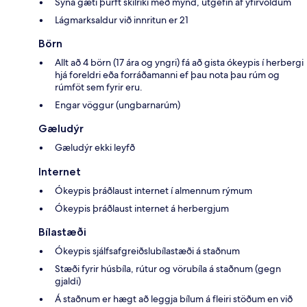
Sýna gæti þurft skilríki með mynd, útgefin af yfirvöldum
Lágmarksaldur við innritun er 21
Börn
Allt að 4 börn (17 ára og yngri) fá að gista ókeypis í herbergi
hjá foreldri eða forráðamanni ef þau nota þau rúm og
rúmföt sem fyrir eru.
Engar vöggur (ungbarnarúm)
Gæludýr
Gæludýr ekki leyfð
Internet
Ókeypis þráðlaust internet í almennum rýmum
Ókeypis þráðlaust internet á herbergjum
Bílastæði
Ókeypis sjálfsafgreiðslubílastæði á staðnum
Stæði fyrir húsbíla, rútur og vörubíla á staðnum (gegn
gjaldi)
Á staðnum er hægt að leggja bílum á fleiri stöðum en við