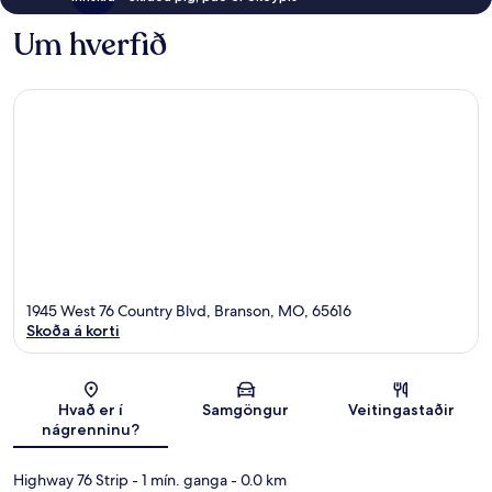
Um hverfið
1945 West 76 Country Blvd, Branson, MO, 65616
Skoða á korti
Kort
Hvað er í
Samgöngur
Veitingastaðir
nágrenninu?
Highway 76 Strip
- 1 mín. ganga
- 0.0 km