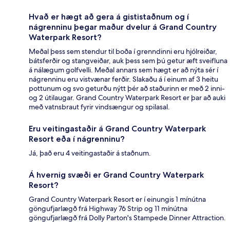
Hvað er hægt að gera á gististaðnum og í
nágrenninu þegar maður dvelur á Grand Country
Waterpark Resort?
Meðal þess sem stendur til boða í grenndinni eru hjólreiðar,
bátsferðir og stangveiðar, auk þess sem þú getur æft sveifluna
á nálægum golfvelli. Meðal annars sem hægt er að nýta sér í
nágrenninu eru vistvænar ferðir. Slakaðu á í einum af 3 heitu
pottunum og svo geturðu nýtt þér að staðurinn er með 2 inni-
og 2 útilaugar. Grand Country Waterpark Resort er þar að auki
með vatnsbraut fyrir vindsængur og spilasal.
Eru veitingastaðir á Grand Country Waterpark
Resort eða í nágrenninu?
Já, það eru 4 veitingastaðir á staðnum.
Á hvernig svæði er Grand Country Waterpark
Resort?
Grand Country Waterpark Resort er í einungis 1 mínútna
göngufjarlægð frá Highway 76 Strip og 11 mínútna
göngufjarlægð frá Dolly Parton's Stampede Dinner Attraction.