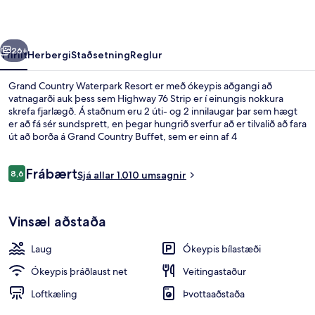
rra
Næsta
26+
Yfirlit
Herbergi
Staðsetning
Reglur
Grand Country Waterpark Resort er með ókeypis aðgangi að
vatnagarði auk þess sem Highway 76 Strip er í einungis nokkura
skrefa fjarlægð. Á staðnum eru 2 úti- og 2 innilaugar þar sem hægt
er að fá sér sundsprett, en þegar hungrið sverfur að er tilvalið að fara
út að borða á Grand Country Buffet, sem er einn af 4
veitingastöðum á svæðinu og býður upp á morgunverð,
hádegisverð og kvöldverð. Hægfara vatnsbraut fyrir vindsængur og
Umsagnir
Frábært
barnasundlaug eru einnig á svæðinu auk þess sem herbergin skarta
8,6
Sjá allar 1.010 umsagnir
8,6 af 10
ýmsum öðrum þægindum. Þar á meðal eru ísskápar og
örbylgjuofnar.
Fyrir utan
Vinsæl aðstaða
Laug
Ókeypis bílastæði
Ókeypis þráðlaust net
Veitingastaður
Loftkæling
Þvottaaðstaða