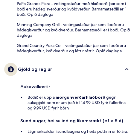
PaPa Grands Pizza - veitingastaður með hlaðborði þar sem í
boði eru hádegisverður og kvöldverður. Barnamatseðill er í
boði. Opið daglega
Minning Company Grill - veitingastaður þar sem í boði eru
hádegisverður og kvöldverður. Barnamatseðill er í boði. Opið
daglega
Grand Country Pizza Co. - veitingastaður þar sem í boði eru
hádegisverður, kvöldverður og léttir réttir. Opið daglega
Gjöld og reglur
Aukavalkostir
Boðið er upp á
morgunverðarhlaðborð
gegn
aukagjaldi sem er um það bil 14.99 USD fyrir fullorðna
og 9.99 USD fyrir börn
Sundlaugar, heilsulind og líkamsrækt (ef við á)
Lágmarksaldur í sundlaugina og heita pottinn er 16 ára.