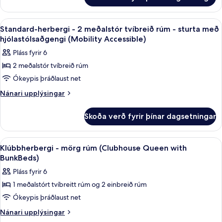
Standard-
tvíbreið
herbergi
rúm
-
Skoða
Myrkratjöld/-gardínur, straujárn/stra
2
2
-
Standard-herbergi - 2 meðalstór tvíbreið rúm - sturta með
allar
meðalstór
hjólastólsaðgengi (Mobility Accessible)
aðgengilegt
tvíbreið
myndir
fyrir
Pláss fyrir 6
rúm
fyrir
fatlaða
-
2 meðalstór tvíbreið rúm
Standard-
aðgengilegt
Ókeypis þráðlaust net
herbergi
fyrir
fatlaða
-
Nánari
Nánari upplýsingar
upplýsingar
2
fyrir
meðalstór
Skoða verð fyrir þínar dagsetningar
Standard-
tvíbreið
herbergi
rúm
-
Skoða
Myrkratjöld/-gardínur, straujárn/stra
4
2
-
Klúbbherbergi - mörg rúm (Clubhouse Queen with
allar
meðalstór
BunkBeds)
sturta
tvíbreið
myndir
með
Pláss fyrir 6
rúm
fyrir
hjólastólsaðgengi
-
1 meðalstórt tvíbreitt rúm og 2 einbreið rúm
Klúbbherbergi
sturta
(Mobility
Ókeypis þráðlaust net
-
með
Accessible)
hjólastólsaðgengi
mörg
Nánari
Nánari upplýsingar
(Mobility
upplýsingar