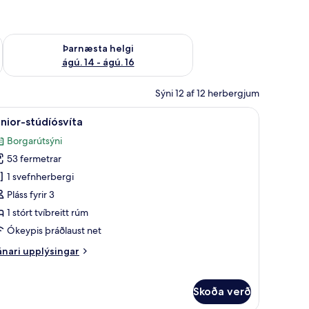
ágú. 9
Athuga framboð þarnæstu helgi ágú. 14 - ágú. 16
Þarnæsta helgi
ágú. 14 - ágú. 16
Sýni 12 af 12 herbergjum
bar, öryggishólf í herbergi
koða
Útsýni úr herberginu
6
nior-stúdíósvíta
lar
Borgarútsýni
yndir
53 fermetrar
rir
unior-
1 svefnherbergi
túdíósvíta
Pláss fyrir 3
1 stórt tvíbreitt rúm
Ókeypis þráðlaust net
nari
nari upplýsingar
plýsingar
rir
nior-
Skoða verð
údíósvíta