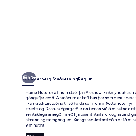
63+
Yfirlit
Herbergi
Staðsetning
Reglur
Home Hotel er á fínum stað, því Vieshow-kvikmyndahúsin og 
göngufjarlægð. Á staðnum er kaffihús þar sem gestir geta fe
líkamsræktarstöðina til að halda sér í formi. Þetta hótel fy
strætis og Daan-skógargarðurinn í innan við 5 mínútna aks
sérstaklega ánægðir með hjálpsamt starfsfólk og ástand gist
almenningssamgöngum: Xiangshan-lestarstöðin er í 6 mínút
9 mínútna.