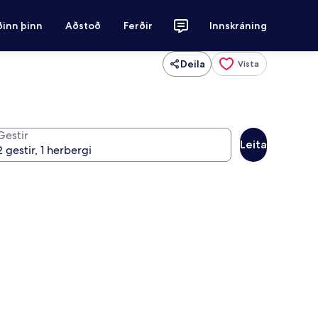
ðinn þinn
Aðstoð
Ferðir
Innskráning
Deila
Vista
Gestir
Leita