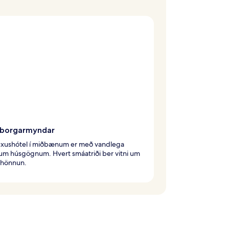
 borgarmyndar
lúxushótel í miðbænum er með vandlega
um húsgögnum. Hvert smáatriði ber vitni um
 hönnun.