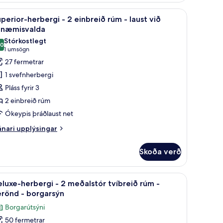
míníbar, öryggishólf í herbergi
bar, öryggishólf í herbergi
koða
Rúmföt af bestu gerð, dúnsængur, míníbar, ör
4
perior-herbergi - 2 einbreið rúm - laust við
lar
fnæmisvalda
yndir
Stórkostlegt
,0
rir
10,0 af 10
(1
1 umsögn
uperior-
umsögn)
27 fermetrar
erbergi
1 svefnherbergi
Pláss fyrir 3
2 einbreið rúm
inbreið
Ókeypis þráðlaust net
úm
nari
nari upplýsingar
plýsingar
aust
rir
ið
Skoða verð
perior-
fnæmisvalda
rbergi
ð rúm - baðker - borgarsýn | Rúmföt af bestu gerð, dúnsængur, míníbar, öryg
koða
Deluxe-herbergi - 2 meðalstór tvíbreið rúm -
9
luxe-herbergi - 2 meðalstór tvíbreið rúm -
lar
nbreið
erönd - borgarsýn
úm
yndir
Borgarútsýni
rir
ust
50 fermetrar