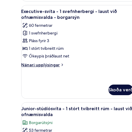
-
Skoða
Executive-svíta - 1 svefnherbe
7
1
Executive-svíta - 1 svefnherbergi - laust við
allar
stórt
ofnæmisvalda - borgarsýn
tvíbreitt
myndir
60 fermetrar
rúm
fyrir
1 svefnherbergi
Executive-
Pláss fyrir 3
svíta
-
1 stórt tvíbreitt rúm
1
Ókeypis þráðlaust net
svefnherbergi
Nánari
Nánari upplýsingar
-
upplýsingar
laust
fyrir
Executive-
við
svíta
ofnæmisvalda
Skoða ver
-
-
1
svefnherbergi
borgarsýn
Skoða
Junior-stúdíósvíta - 1 stórt tví
-
5
Junior-stúdíósvíta - 1 stórt tvíbreitt rúm - laust vi
allar
laust
ofnæmisvalda
við
myndir
Borgarútsýni
ofnæmisvalda
fyrir
-
53 fermetrar