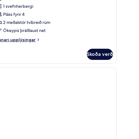
eluxe-
ð
1 svefnherbergi
erbergi
næmisvalda
Pláss fyrir 4
2 meðalstór tvíbreið rúm
eðalstór
Ókeypis þráðlaust net
víbreið
nari
nari upplýsingar
úm
plýsingar
rir
Skoða verð
luxe-
erönd
rbergi
orgarsýn
ðalstór
íbreið
úm
rönd
rgarsýn