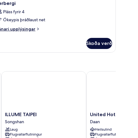
erbergi
Pláss fyrir 4
Ókeypis þráðlaust net
nari
nari upplýsingar
plýsingar
rir
Skoða verð
rbergi
ILLUME TAIPEI
United Hotel
ILLUME
United
ILLUME TAIPEI
United Hotel
TAIPEI
Hotel
Songshan
Daan
Songshan
Daan
Laug
Heilsulind
Flugvallarflutningur
Flugvallarflutningur