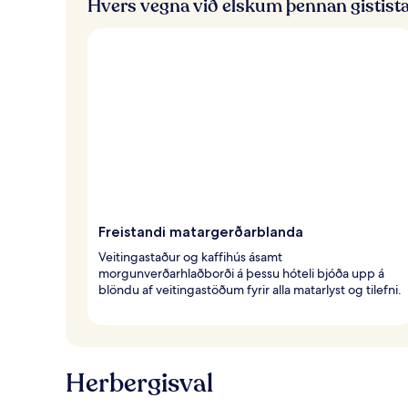
Hvers vegna við elskum þennan gistist
Freistandi matargerðarblanda
Veitingastaður og kaffihús ásamt
morgunverðarhlaðborði á þessu hóteli bjóða upp á
blöndu af veitingastöðum fyrir alla matarlyst og tilefni.
Herbergisval