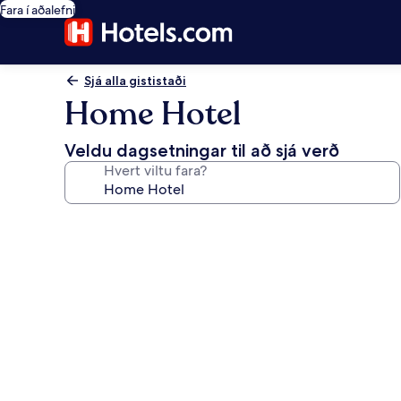
Fara í aðalefni
Sjá alla gististaði
Home Hotel
Veldu dagsetningar til að sjá verð
Hvert viltu fara?
Myndasafn
fyrir
Home
Hotel