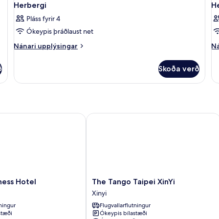
Herbergi
H
Pláss fyrir 4
Ókeypis þráðlaust net
Nánari
Ná
Nánari upplýsingar
Ná
upplýsingar
up
fyrir
fy
ð
Skoða verð
Herbergi
He
ss Hotel
The Tango Taipei XinYi
The
iness Hotel
The Tango Taipei XinYi
Tango
Xinyi
Taipei
tningur
Flugvallarflutningur
XinYi
stæði
Ókeypis bílastæði
Xinyi