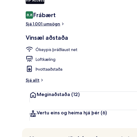
VIP Access
Veitingastað
Umsagnir
Frábært
8,8
8,8 af 10
Sjá 1.001 umsögn
Vinsæl aðstaða
Ókeypis þráðlaust net
Loftkæling
Þvottaaðstaða
Sjá allt
Meginaðstaða
(12)
Vertu eins og heima hjá þér
(6)