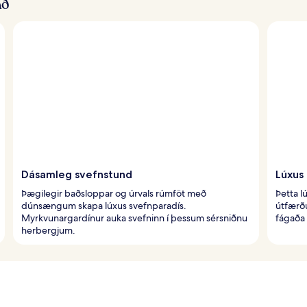
að
Dásamleg svefnstund
Lúxus
Þægilegir baðsloppar og úrvals rúmföt með
Þetta 
dúnsængum skapa lúxus svefnparadís.
útfærð
Myrkvunargardínur auka svefninn í þessum sérsniðnu
fágaða
herbergjum.