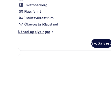
Junior-
borgarsýn
1 svefnherbergi
stúdíósvíta
-
Pláss fyrir 3
1
1 stórt tvíbreitt rúm
stórt
Ókeypis þráðlaust net
tvíbreitt
Nánari
Nánari upplýsingar
rúm
upplýsingar
-
fyrir
Skoða ver
Junior-
laust
stúdíósvíta
við
-
ofnæmisvalda
1
stórt
tvíbreitt
rúm
-
laust
við
ofnæmisvalda