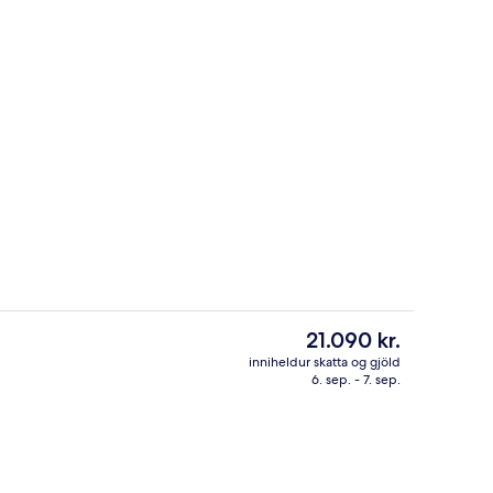
að)
Executive-svíta - 1 svefnherbergi - l
Núverandi
21.090 kr.
verð
inniheldur skatta og gjöld
er
6. sep. - 7. sep.
ur
Junior-stúdíósvíta - 1 stórt tvíbreitt 
21.090 kr.