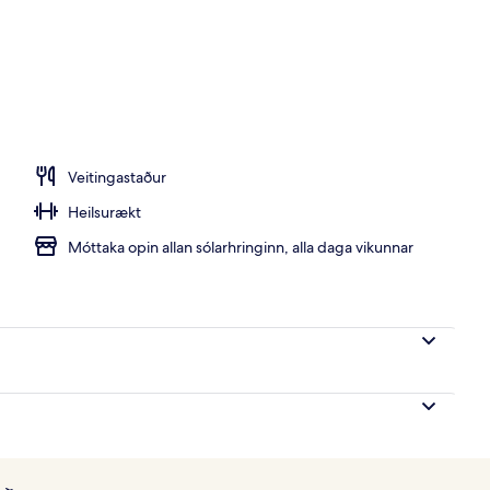
ur
Veitingastaður
Heilsurækt
Móttaka opin allan sólarhringinn, alla daga vikunnar