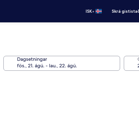
•
ISK
Skrá gistista
Dagsetningar