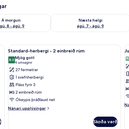
gar
ð á morgun ágú. 8 - ágú. 9
Athuga framboð næstu helgi ágú. 7 - 
Á morgun
Næsta helgi
gú. 8 - ágú. 9
ágú. 7 - ágú. 9
r, míníbar, öryggishólf í herbergi
Skoða
Rúmföt af bestu gerð, dúnsængur, míní
S
4
Standard-herbergi - 2 einbreið rúm
Ju
allar
al
Mjög gott
myndir
8,0
m
8,0 af 10
(4
4 umsagnir
fyrir
fy
umsagnir)
27 fermetrar
Standard-
J
1 svefnherbergi
herbergi
s
Pláss fyrir 3
-
2 einbreið rúm
2
Ókeypis þráðlaust net
einbreið
Ná
Ná
rúm
Nánari
Nánari upplýsingar
up
upplýsingar
fy
fyrir
Ju
ð
Skoða verð
Standard-
st
herbergi