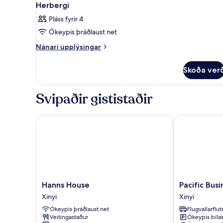
Herbergi
Pláss fyrir 4
Ókeypis þráðlaust net
Nánari
Nánari upplýsingar
upplýsingar
fyrir
Skoða ver
Herbergi
Svipaðir gististaðir
Hanns House
Pacific Busine
Hanns
Pacific
Hanns House
Pacific Bus
House
Business
Xinyi
Xinyi
Xinyi
Hotel
Ókeypis þráðlaust net
Flugvallarflu
Xinyi
Veitingastaður
Ókeypis bíla