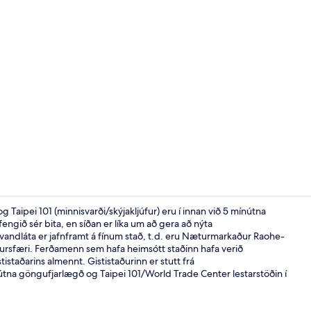
Bar (á gistist
Taipei 101 (minnisvarði/skýjakljúfur) eru í innan við 5 mínútna
ngið sér bita, en síðan er líka um að gera að nýta
rir vandláta er jafnframt á fínum stað, t.d. eru Næturmarkaður Raohe-
Veitingastað
tursfæri. Ferðamenn sem hafa heimsótt staðinn hafa verið
istaðarins almennt. Gististaðurinn er stutt frá
na göngufjarlægð og Taipei 101/World Trade Center lestarstöðin í