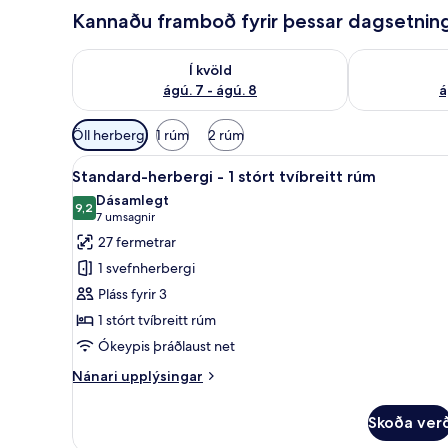
Kannaðu framboð fyrir þessar dagsetnin
Athuga framboð í kvöld ágú. 7 - ágú. 8
Athuga frambo
Í kvöld
ágú. 7 - ágú. 8
á
Síur
Öll herbergi
1 rúm
2 rúm
í
Skoða
Rúmföt af bestu gerð, dúnsængu
boði
5
Standard-herbergi - 1 stórt tvíbreitt rúm
allar
fyrir
Dásamlegt
myndir
9,2
herbergi
9,2 af 10
(7
7 umsagnir
fyrir
umsagnir)
27 fermetrar
Standard-
1 svefnherbergi
herbergi
Pláss fyrir 3
-
1 stórt tvíbreitt rúm
1
Ókeypis þráðlaust net
stórt
tvíbreitt
Nánari
Nánari upplýsingar
rúm
upplýsingar
fyrir
Skoða ver
Standard-
herbergi