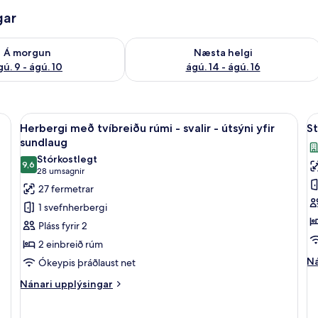
gar
ð á morgun ágú. 9 - ágú. 10
Athuga framboð næstu helgi ágú. 14 -
Á morgun
Næsta helgi
gú. 9 - ágú. 10
ágú. 14 - ágú. 16
a fyrir fartölvur, myrkratjöld/-gardínur
Skoða
Míníbar, skrifborð, vinnuaðstaða fyrir
S
9
Herbergi með tvíbreiðu rúmi - svalir - útsýni yfir
St
allar
al
sundlaug
myndir
m
Stórkostlegt
9,6
fyrir
fy
9,6 af 10
(28
28 umsagnir
Herbergi
S
umsagnir)
27 fermetrar
með
h
1 svefnherbergi
tvíbreiðu
fy
Pláss fyrir 2
rúmi
þ
2 einbreið rúm
-
-
Ná
Ná
Ókeypis þráðlaust net
svalir
sv
up
-
-
Nánari
Nánari upplýsingar
fy
upplýsingar
útsýni
b
St
fyrir
he
yfir