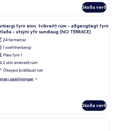
rir
Skoða verð
já
alir
 fartölvur, myrkratjöld/-gardínur
koða
Míníbar, skrifborð, vinnuaðstaða fyrir fartölv
10
rbergi fyrir einn, tvíbreitt rúm - aðgengilegt fyrir
lar
rgarsýn
tlaða - útsýni yfir sundlaug (NO TERRACE)
yndir
24 fermetrar
rir
1 svefnherbergi
erbergi
Pláss fyrir 1
rir
inn,
2 stór einbreið rúm
íbreitt
Ókeypis þráðlaust net
úm
nari
nari upplýsingar
plýsingar
ðgengilegt
rir
rbergi
rir
rir
atlaða
nn,
Skoða verð
íbreitt
úm
tsýni
 fartölvur, myrkratjöld/-gardínur
ir
gengilegt
undlaug