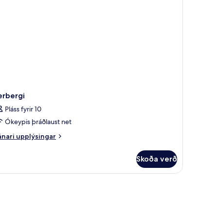
rir
NO
tlaða
ERRACE)
sýni
ir
ndlaug
NO
RRACE)
erbergi
Pláss fyrir 10
Ókeypis þráðlaust net
nari
nari upplýsingar
plýsingar
rir
Skoða verð
rbergi