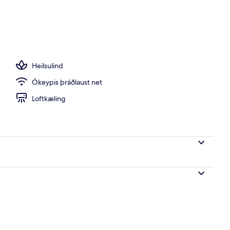
Heilsulind
Ókeypis þráðlaust net
Loftkæling