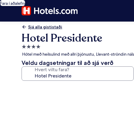
Fara í aðalefni
Sjá alla gististaði
Hotel Presidente
4.0
stjörnu
Hótel með heilsulind með allri þjónustu, Llevant-ströndin ná
gististaður
Veldu dagsetningar til að sjá verð
Hvert viltu fara?
Myndasafn
fyrir
Hotel
Presidente