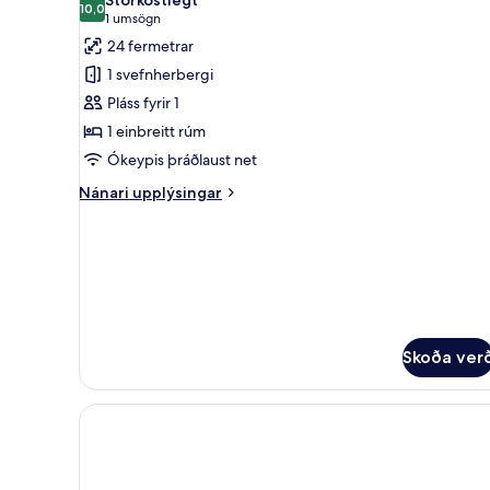
borgarsýn
myndir
10,0
10,0 af 10
(1
1 umsögn
fyrir
umsögn)
24 fermetrar
herbergi
1 svefnherbergi
-
Pláss fyrir 1
svalir
1 einbreitt rúm
-
Ókeypis þráðlaust net
útsýni
yfir
Nánari
Nánari upplýsingar
sundlaug
upplýsingar
fyrir
herbergi
-
svalir
-
útsýni
yfir
Skoða ver
sundlaug