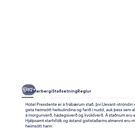
82+
Yfirlit
Herbergi
Staðsetning
Reglur
Hotel Presidente er á frábærum stað, því Llevant-ströndin 
geta heimsótt heilsulindina og farið í nudd, auk þess sem 
á morgunverð, hádegisverð og kvöldverð. Á staðnum eru ei
Hjálpsamt starfsfólk og ástand gististaðarins almennt eru 
heimsótt hann.