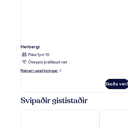
Herbergi
Pláss fyrir 10
Ókeypis þráðlaust net
Nánari
Nánari upplýsingar
upplýsingar
fyrir
Skoða ver
Herbergi
Svipaðir gististaðir
Hotel Ambassador Playa I
Barceló Beni