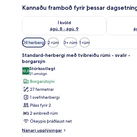
Kannaðu framboð fyrir þessar dagsetnin
Athuga framboð í kvöld ágú. 8 - ágú. 9
Athuga frambo
Í kvöld
ágú. 8 - ágú. 9
á
Síur
Öll herbergi
2 rúm
3+ rúm
1 rúm
í
Skoða
Míníbar, skrifborð, vinnuaðstað
boði
9
Standard-herbergi með tvíbreiðu rúmi - svalir -
allar
fyrir
borgarsýn
myndir
herbergi
Stórkostlegt
10,0
fyrir
10,0 af 10
(21
21 umsögn
Standard-
umsögn)
Borgarútsýni
herbergi
27 fermetrar
með
1 svefnherbergi
tvíbreiðu
Pláss fyrir 2
rúmi
2 einbreið rúm
-
Ókeypis þráðlaust net
svalir
-
Nánari
Nánari upplýsingar
borgarsýn
upplýsingar