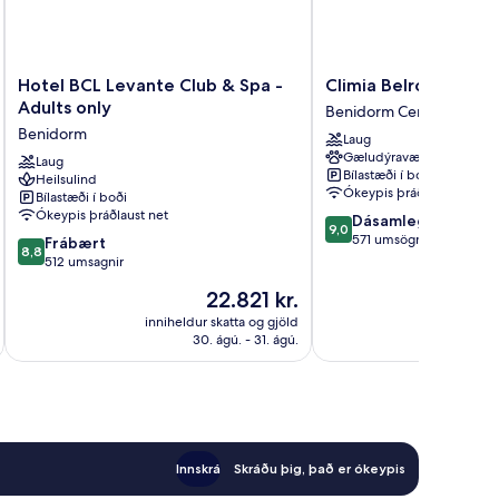
Hotel
Climia
Hotel BCL Levante Club & Spa -
Climia Belroy 4* Sup
BCL
Belroy
Adults only
Benidorm Centro
Levante
4*
Benidorm
Laug
Club
Superior
Gæludýravænt
&
Laug
Hotel
Bílastæði í boði
Heilsulind
Spa
Benidorm
Ókeypis þráðlaust net
Bílastæði í boði
-
Centro
Ókeypis þráðlaust net
9.0
Dásamlegt
Adults
9,0
af
571 umsögn
8.8
only
Frábært
8,8
10,
af
Benidorm
512 umsagnir
Dásamlegt,
10,
Verðið
22.821 kr.
571
Frábært,
er
umsögn
512
inniheldur skatta og gjöld
innihel
22.821 kr.
30. ágú. - 31. ágú.
umsagnir
Innskrá
Skráðu þig, það er ókeypis