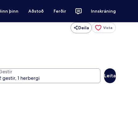
ðinn þinn
Aðstoð
Ferðir
Innskráning
Deila
Vista
Gestir
Leita