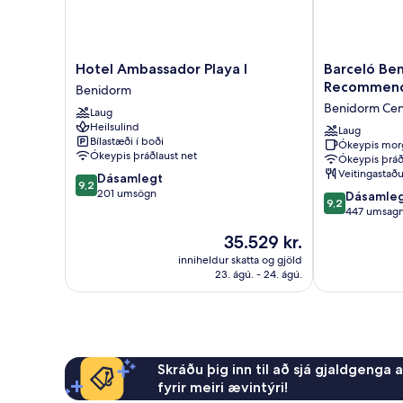
Hotel
Barceló
Hotel Ambassador Playa I
Barceló Ben
Ambassador
Benidorm
Recommen
Benidorm
Playa
Beach
Benidorm Cen
Laug
I
-
Heilsulind
Benidorm
Adults
Laug
Bílastæði í boði
Ókeypis mor
Recommende
Ókeypis þráðlaust net
Ókeypis þráð
Benidorm
Veitingastaðu
9.2
Dásamlegt
Centro
9,2
af
201 umsögn
9.2
Dásamle
9,2
10,
af
447 umsagn
Dásamlegt,
10,
Verðið
35.529 kr.
201
Dásamlegt,
er
umsögn
447
inniheldur skatta og gjöld
35.529 kr.
23. ágú. - 24. ágú.
umsagnir
Skráðu þig inn til að sjá gjaldgenga 
fyrir meiri ævintýri!