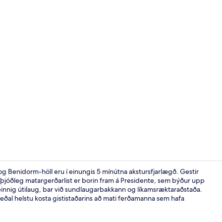
Útilaug, opið 
og Benidorm-höll eru í einungis 5 mínútna akstursfjarlægð. Gestir
alþjóðleg matargerðarlist er borin fram á Presidente, sem býður upp
nnig útilaug, bar við sundlaugarbakkann og líkamsræktaraðstaða.
Borgarsýn
meðal helstu kosta gististaðarins að mati ferðamanna sem hafa