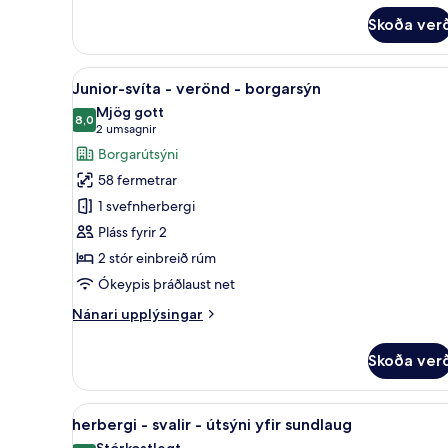
fyrir
Skoða ver
Standard-
herbergi
með
Skoða
Junior-svíta - verönd - borgars
11
tvíbreiðu
Junior-svíta - verönd - borgarsýn
allar
rúmi
Mjög gott
-
myndir
8,0
8,0 af 10
(2
2 umsagnir
svalir
fyrir
umsagnir)
Borgarútsýni
-
Junior-
borgarsýn
58 fermetrar
svíta
1 svefnherbergi
-
Pláss fyrir 2
verönd
2 stór einbreið rúm
-
borgarsýn
Ókeypis þráðlaust net
Nánari
Nánari upplýsingar
upplýsingar
fyrir
Skoða ver
Junior-
svíta
-
Skoða
Míníbar, skrifborð, vinnuaðstað
9
verönd
herbergi - svalir - útsýni yfir sundlaug
allar
-
Stórkostlegt