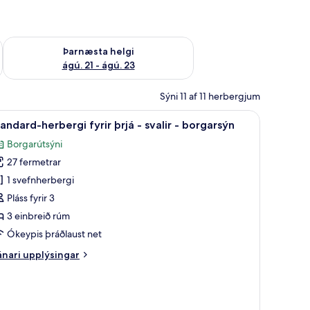
 ágú. 16
Athuga framboð þarnæstu helgi ágú. 21 - ágú. 23
Þarnæsta helgi
ágú. 21 - ágú. 23
Sýni 11 af 11 herbergjum
 fartölvur, myrkratjöld/-gardínur
koða
Standard-herbergi fyrir þrjá - svalir - borgar
8
andard-herbergi fyrir þrjá - svalir - borgarsýn
lar
Borgarútsýni
yndir
27 fermetrar
rir
tandard-
1 svefnherbergi
erbergi
Pláss fyrir 3
rir
3 einbreið rúm
rjá
Ókeypis þráðlaust net
nari
nari upplýsingar
alir
plýsingar
rir
orgarsýn
andard-
rbergi