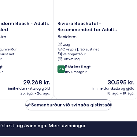
Riviera
idorm Beach - Adults
Riviera Beachotel -
Beachotel
ded
Recommended for Adults
-
tro
Benidorm
Recommended
for
Laug
gunverður
Ókeypis þráðlaust net
d
Adults
laust net
Veitingastaður
Benidorm
r
Loftkæling
9.4
gt
Stórkostlegt
9,4
af
ir
159 umsagnir
10,
Verðið
Verðið
29.268 kr.
30.595 kr.
Stórkostlegt,
er
er
159
inniheldur skatta og gjöld
inniheldur skatta og gjöld
29.268 kr.
30.595 kr.
25. ágú. - 26. ágú.
18. ágú. - 19. ágú.
umsagnir
Samanburður við svipaða gististaði
afslætti og ávinninga. Meiri ávinningur