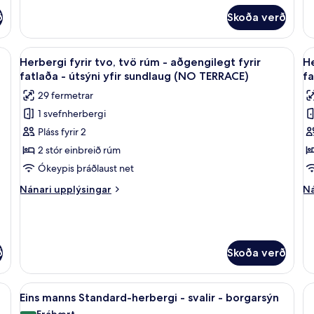
Herbergi
fy
sundlaug
með
ð
Skoða verð
þr
tvíbreiðu
-
rúmi
sv
ýn | Míníbar, skrifborð, vinnuaðstaða fyrir fartölvur, myrkratjöld/-gardínur
Skoða
Míníbar, skrifborð, vinnuaðstaða fyrir
S
-
-
11
Herbergi fyrir tvo, tvö rúm - aðgengilegt fyrir
He
svalir
allar
al
bo
fatlaða - útsýni yfir sundlaug (NO TERRACE)
fa
-
myndir
m
útsýni
29 fermetrar
fyrir
fy
yfir
1 svefnherbergi
sundlaug
Herbergi
H
Pláss fyrir 2
fyrir
fy
tvo,
e
2 stór einbreið rúm
tvö
tv
Ókeypis þráðlaust net
rúm
r
Nánari
Ná
Nánari upplýsingar
Ná
-
-
upplýsingar
up
aðgengilegt
fyrir
a
fy
Herbergi
He
fyrir
fy
fyrir
fy
fatlaða
f
tvo,
ei
ð
Skoða verð
-
-
tvö
tv
rúm
r
útsýni
ú
a fyrir fartölvur, myrkratjöld/-gardínur
Skoða
Míníbar, skrifborð, vinnuaðstaða fyrir
-
-
yfir
9
yf
Eins manns Standard-herbergi - svalir - borgarsýn
aðgengilegt
að
allar
sundlaug
s
Frábært