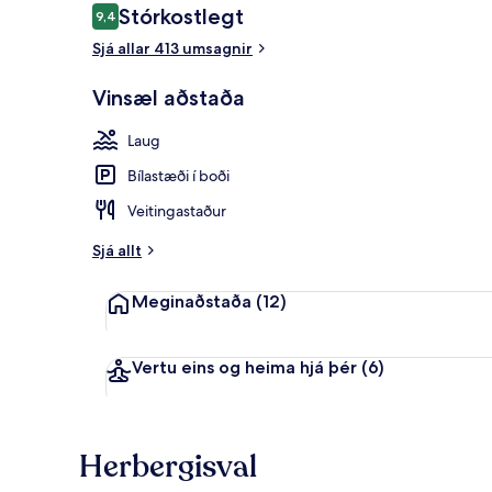
Umsagnir
Stórkostlegt
9,4
9,4 af 10
Sjá allar 413 umsagnir
Hlaðborð
Vinsæl aðstaða
Laug
Bílastæði í boði
Veitingastaður
Sjá allt
Meginaðstaða
(12)
Vertu eins og heima hjá þér
(6)
Herbergisval