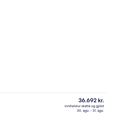
kl. 08:30 til kl. 21:00, sólhlífar, sólstólar
Fyrir utan
Núverandi
36.692 kr.
verð
inniheldur skatta og gjöld
er
30. ágú. - 31. ágú.
Móttaka
36.692 kr.