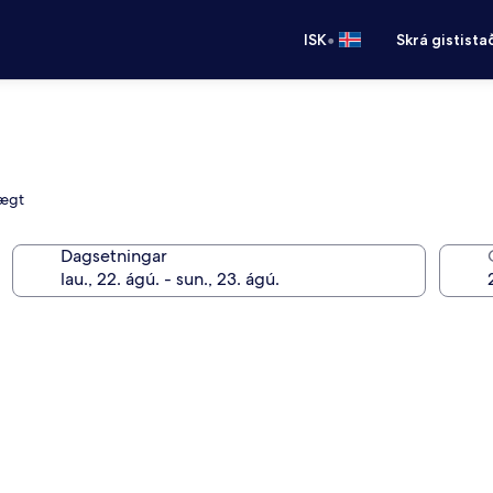
•
ISK
Skrá gistista
lægt
Dagsetningar