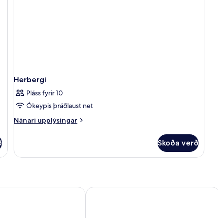
Herbergi
Pláss fyrir 10
Ókeypis þráðlaust net
Nánari
Nánari upplýsingar
upplýsingar
fyrir
ð
Skoða verð
Herbergi
dorm Beach - Adults Recommended
Riviera Beachotel - Recommended fo