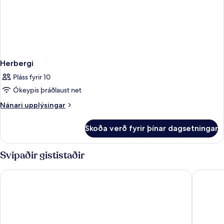
Herbergi
Pláss fyrir 10
Ókeypis þráðlaust net
Nánari
Nánari upplýsingar
upplýsingar
fyrir
Skoða verð fyrir þínar dagsetningar
Herbergi
Svipaðir gististaðir
B&B Hotel Alicante Centro
Odyssey