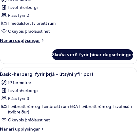
fyrir
port
Standard-
1 svefnherbergi
herbergi
Pláss fyrir 2
með
1 meðalstórt tvíbreitt rúm
tvíbreiðu
Ókeypis þráðlaust net
rúmi
Nánari
Nánari upplýsingar
-
upplýsingar
svalir
fyrir
Skoða verð fyrir þínar dagsetningar
-
Standard-
herbergi
borgarsýn
með
Skoða
Basic-herbergi fyrir þrjá - útsýni yfir
6
tvíbreiðu
Basic-herbergi fyrir þrjá - útsýni yfir port
allar
rúmi
19 fermetrar
-
myndir
svalir
1 svefnherbergi
fyrir
-
Basic-
Pláss fyrir 3
borgarsýn
herbergi
1 tvíbreitt rúm og 1 einbreitt rúm EÐA 1 tvíbreitt rúm og 1 svefnsófi
(tvíbreiður)
fyrir
þrjá
Ókeypis þráðlaust net
-
Nánari
Nánari upplýsingar
útsýni
upplýsingar