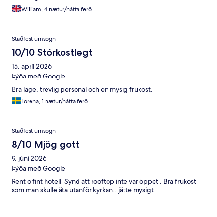
William, 4 nætur/nátta ferð
Staðfest umsögn
10/10 Stórkostlegt
15. apríl 2026
Þýða með Google
Bra läge, trevlig personal och en mysig frukost.
Lorena, 1 nætur/nátta ferð
Staðfest umsögn
8/10 Mjög gott
9. júní 2026
Þýða með Google
Rent o fint hotell. Synd att rooftop inte var öppet . Bra frukost
som man skulle äta utanför kyrkan.. jätte mysigt