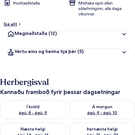
Þvottaaðstaða
Móttaka opin allan
sólarhringinn, alla daga
vikunnar
Sjá allt
Meginaðstaða
(12)
Vertu eins og heima hjá þér
(5)
Herbergisval
Kannaðu framboð fyrir þessar dagsetningar
Athuga framboð í kvöld ágú. 8 - ágú. 9
Athuga framboð á morgun ágú.
Í kvöld
Á morgun
ágú. 8 - ágú. 9
ágú. 9 - ágú. 10
Athuga framboð næstu helgi ágú. 14 - ágú. 16
Athuga framboð þarnæstu helg
Næsta helgi
Þarnæsta helgi