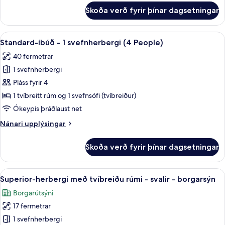
fyrir
yfir
Skoða verð fyrir þínar dagsetningar
Basic-
port
herbergi
fyrir
Skoða
Standard-íbúð - 1 svefnherbergi (4 P
17
þrjá
Standard-íbúð - 1 svefnherbergi (4 People)
allar
-
40 fermetrar
útsýni
myndir
yfir
1 svefnherbergi
fyrir
port
Standard-
Pláss fyrir 4
íbúð
1 tvíbreitt rúm og 1 svefnsófi (tvíbreiður)
-
Ókeypis þráðlaust net
1
Nánari
Nánari upplýsingar
svefnherbergi
upplýsingar
(4
fyrir
Skoða verð fyrir þínar dagsetningar
Standard-
People)
íbúð
-
Skoða
Superior-herbergi með tvíbreiðu rúmi -
19
1
Superior-herbergi með tvíbreiðu rúmi - svalir - borgarsýn
allar
svefnherbergi
Borgarútsýni
(4
myndir
People)
17 fermetrar
fyrir
Superior-
1 svefnherbergi