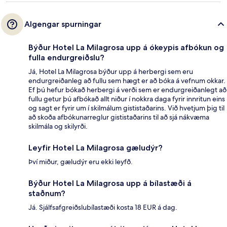
Algengar spurningar
Býður Hotel La Milagrosa upp á ókeypis afbókun og
fulla endurgreiðslu?
Já, Hotel La Milagrosa býður upp á herbergi sem eru
endurgreiðanleg að fullu sem hægt er að bóka á vefnum okkar.
Ef þú hefur bókað herbergi á verði sem er endurgreiðanlegt að
fullu getur þú afbókað allt niður í nokkra daga fyrir innritun eins
og sagt er fyrir um í skilmálum gististaðarins. Við hvetjum þig til
að skoða afbókunarreglur gististaðarins til að sjá nákvæma
skilmála og skilyrði.
Leyfir Hotel La Milagrosa gæludýr?
Því miður, gæludýr eru ekki leyfð.
Býður Hotel La Milagrosa upp á bílastæði á
staðnum?
Já. Sjálfsafgreiðslubílastæði kosta 18 EUR á dag.