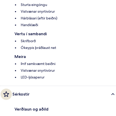
Sturta eingöngu
Vistvænar snyrtivörur
Hárblásari (eftir beiðni)
Handklæði
Vertu í sambandi
Skrifborð
Ókeypis þráðlaust net
Meira
Þrif samkvæmt beiðni
Vistvænar snyrtivörur
LED-ljósaperur
Sérkostir
Verðlaun og aðild