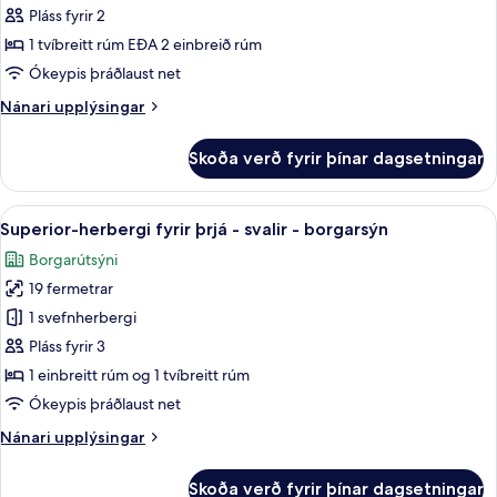
herbergi
Pláss fyrir 2
með
1 tvíbreitt rúm EÐA 2 einbreið rúm
tvíbreiðu
Ókeypis þráðlaust net
rúmi
Nánari
Nánari upplýsingar
-
upplýsingar
svalir
fyrir
Skoða verð fyrir þínar dagsetningar
-
Superior-
herbergi
borgarsýn
með
Skoða
Superior-herbergi fyrir þrjá - svalir 
8
tvíbreiðu
Superior-herbergi fyrir þrjá - svalir - borgarsýn
allar
rúmi
Borgarútsýni
-
myndir
svalir
19 fermetrar
fyrir
-
Superior-
1 svefnherbergi
borgarsýn
herbergi
Pláss fyrir 3
fyrir
1 einbreitt rúm og 1 tvíbreitt rúm
þrjá
Ókeypis þráðlaust net
-
Nánari
Nánari upplýsingar
svalir
upplýsingar
-
fyrir
Skoða verð fyrir þínar dagsetningar
Superior-