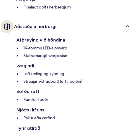
Flísalagt gólf í herbergjum
Aðstaða á herbergi
Afþreying við höndina
19-tommu LED-sjónvarp
Stafrænar sjónvarpsrásir
Þægindi
Loftkæling og kynding
Straujárn/strauborð (eftir beiðni)
Sofðu rótt
Rúmföt í boði
Njóttu lífsins
Pallur eða verönd
Fyrir útlitið