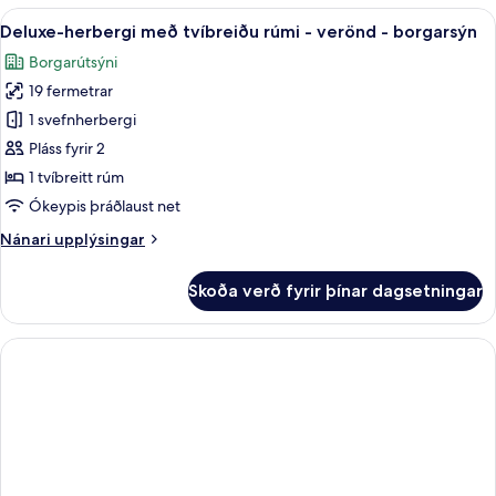
með
Skoða
Deluxe-herbergi með tvíbreiðu rúmi - 
port
13
tvíbreiðu
Deluxe-herbergi með tvíbreiðu rúmi - verönd - borgarsýn
allar
rúmi
Borgarútsýni
-
myndir
útsýni
19 fermetrar
fyrir
yfir
Deluxe-
1 svefnherbergi
port
herbergi
Pláss fyrir 2
með
1 tvíbreitt rúm
tvíbreiðu
Ókeypis þráðlaust net
rúmi
Nánari
Nánari upplýsingar
-
upplýsingar
verönd
fyrir
Skoða verð fyrir þínar dagsetningar
-
Deluxe-
herbergi
borgarsýn
með
tvíbreiðu
rúmi
-
verönd
-
borgarsýn