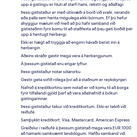
upp á gistingu er hluti af starfi hans, rekstri og aðalfagi.
Þessi gististaður er með útisvæði á borð við svalir, verandir
eða palla sem henta mögulega ekki börnum. Ef þú hefur
áhyggjur mælum við með að þú hafir samband við
gististaðinn fyrir komu til að staðfesta að þau geti boðið þér
upp á hentugt herbergi.
Ekki er hægt að tryggja að enginn hávaði berist inn á
herbergin.
Aðeins skráðir gestir mega vera á herbergjunum.
Á þessum gististað eru engar lyftur.
Þessi gististaður notar sólarorku.
Gestir geta sofið rólega því að á staðnum er reykskynjari.
Nafnið á kreditkortinu sem notað er við komu til að borga
fyrir tilfallandi gjöld þarf að vera aðalnafnið á bókun
gistingarinnar.
Þessi gististaður tekur við kreditkortum. Ekki er tekið við
reiðufé.
Samþykkt kreditkort: Visa, Mastercard, American Express
Greiðslur í reiðufé á þessum gististað mega vera EUR 1000
að hámarki samkvæmt landslögum. Hafðu samband við