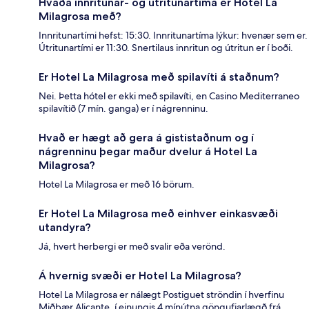
Hvaða innritunar- og útritunartíma er Hotel La
Milagrosa með?
Innritunartími hefst: 15:30. Innritunartíma lýkur: hvenær sem er.
Útritunartími er 11:30. Snertilaus innritun og útritun er í boði.
Er Hotel La Milagrosa með spilavíti á staðnum?
Nei. Þetta hótel er ekki með spilavíti, en Casino Mediterraneo
spilavítið (7 mín. ganga) er í nágrenninu.
Hvað er hægt að gera á gististaðnum og í
nágrenninu þegar maður dvelur á Hotel La
Milagrosa?
Hotel La Milagrosa er með 16 börum.
Er Hotel La Milagrosa með einhver einkasvæði
utandyra?
Já, hvert herbergi er með svalir eða verönd.
Á hvernig svæði er Hotel La Milagrosa?
Hotel La Milagrosa er nálægt Postiguet ströndin í hverfinu
Miðbær Alicante, í einungis 4 mínútna göngufjarlægð frá