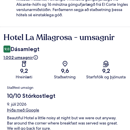
Alicante-höfn og 16 mínútna göngufjarlægð frá El Corte Ingles
verslunarmiðstöðin. Ferðamenn segja að staðsetning þessa
hótels sé einstaklega góð.
Hotel La Milagrosa - umsagnir
Umsagnir
Dásamlegt
9,0
1.002 umsagnir
9,2
9,6
9,2
Hreinlæti
Staðsetning
Starfsfólk og þjónusta
Umsagnir
Staðfest umsögn
10/10 Stórkostlegt
9. júlí 2026
Þýða með Google
Beautiful Hotel a little noisy at night but we were out anyway.
Bar around the corner where breakfast was served was great.
We will go back for sure.