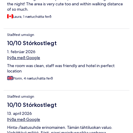
the night! The area is very cute too and within walking distance
of so much.
Laura, 1 nætur/nátta ferð
Staðfest umsögn
10/10 Stórkostlegt
1. febrúar 2026
Þýða með Google
The room was clean, staff was friendly and hotel in perfect
location
Florin, 4 nætur/nátta ferð
Staðfest umsögn
10/10 Stórkostlegt
13. apríl 2026
Þýða með Google
Hinta-/laatusuhde erinomainen. Tämän tähtiluokan valuo.
Viehättävä miljöö. Siisti, pieni majoituspaikka vanhassa