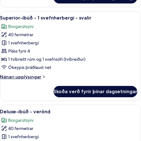
borgarsýn
herbergi
fyrir
Skoða
Superior-íbúð - 1 svefnherbergi - sval
16
þrjá
Superior-íbúð - 1 svefnherbergi - svalir
allar
-
Borgarútsýni
svalir
myndir
-
40 fermetrar
fyrir
borgarsýn
Superior-
1 svefnherbergi
íbúð
Pláss fyrir 4
-
1 tvíbreitt rúm og 1 svefnsófi (tvíbreiður)
1
Ókeypis þráðlaust net
svefnherbergi
Nánari
Nánari upplýsingar
-
upplýsingar
svalir
fyrir
Skoða verð fyrir þínar dagsetningar
Superior-
íbúð
-
Skoða
Deluxe-íbúð - verönd | Skrifborð, str
15
1
Deluxe-íbúð - verönd
allar
svefnherbergi
Borgarútsýni
-
myndir
svalir
40 fermetrar
fyrir
Deluxe-
1 svefnherbergi