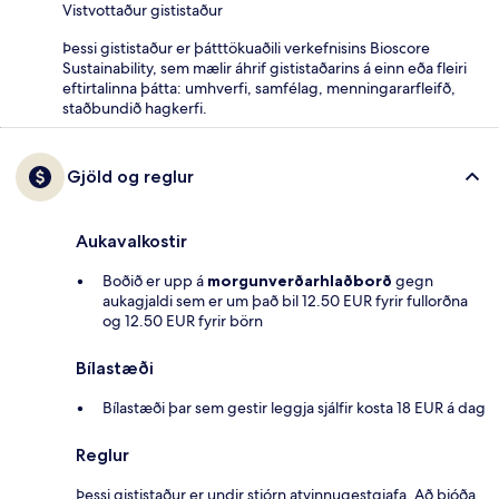
Vistvottaður gististaður
Þessi gististaður er þátttökuaðili verkefnisins Bioscore
Sustainability, sem mælir áhrif gististaðarins á einn eða fleiri
eftirtalinna þátta: umhverfi, samfélag, menningararfleifð,
staðbundið hagkerfi.
Gjöld og reglur
Aukavalkostir
Boðið er upp á
morgunverðarhlaðborð
gegn
aukagjaldi sem er um það bil 12.50 EUR fyrir fullorðna
og 12.50 EUR fyrir börn
Bílastæði
Bílastæði þar sem gestir leggja sjálfir kosta 18 EUR á dag
Reglur
Þessi gististaður er undir stjórn atvinnugestgjafa. Að bjóða