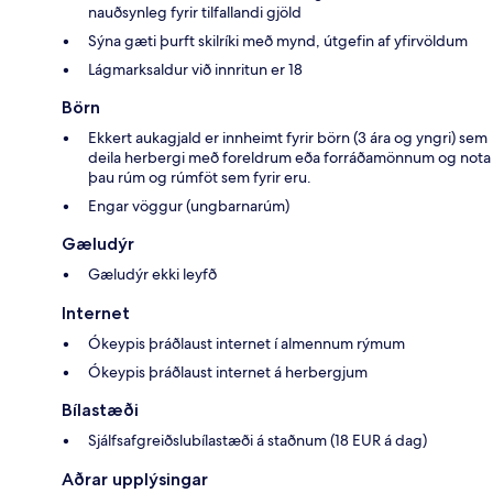
nauðsynleg fyrir tilfallandi gjöld
Sýna gæti þurft skilríki með mynd, útgefin af yfirvöldum
Lágmarksaldur við innritun er 18
Börn
Ekkert aukagjald er innheimt fyrir börn (3 ára og yngri) sem
deila herbergi með foreldrum eða forráðamönnum og nota
þau rúm og rúmföt sem fyrir eru.
Engar vöggur (ungbarnarúm)
Gæludýr
Gæludýr ekki leyfð
Internet
Ókeypis þráðlaust internet í almennum rýmum
Ókeypis þráðlaust internet á herbergjum
Bílastæði
Sjálfsafgreiðslubílastæði á staðnum (18 EUR á dag)
Aðrar upplýsingar