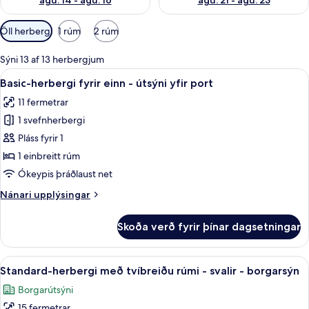
ágú. 14 - ágú. 16
ágú. 21 - ágú. 23
Síur
Öll herbergi
1 rúm
2 rúm
í
boði
Sýni 13 af 13 herbergjum
fyrir
Skoða
Basic-herbergi fyrir einn - útsýni yfir
5
Basic-herbergi fyrir einn - útsýni yfir port
herbergi
allar
11 fermetrar
myndir
1 svefnherbergi
fyrir
Basic-
Pláss fyrir 1
herbergi
1 einbreitt rúm
fyrir
Ókeypis þráðlaust net
einn
Nánari
Nánari upplýsingar
-
upplýsingar
útsýni
fyrir
Skoða verð fyrir þínar dagsetningar
Basic-
yfir
herbergi
port
fyrir
Skoða
Standard-herbergi með tvíbreiðu rúmi 
7
einn
Standard-herbergi með tvíbreiðu rúmi - svalir - borgarsýn
allar
-
Borgarútsýni
útsýni
myndir
yfir
15 fermetrar