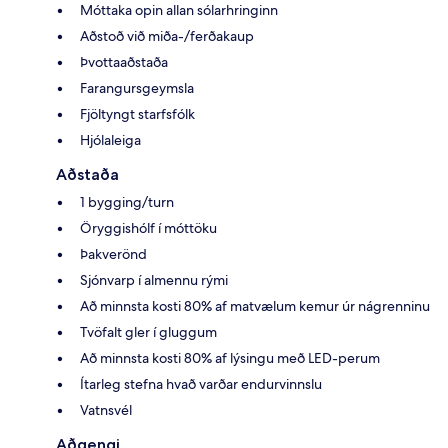
Móttaka opin allan sólarhringinn
Aðstoð við miða-/ferðakaup
Þvottaaðstaða
Farangursgeymsla
Fjöltyngt starfsfólk
Hjólaleiga
Aðstaða
1 bygging/turn
Öryggishólf í móttöku
Þakverönd
Sjónvarp í almennu rými
Að minnsta kosti 80% af matvælum kemur úr nágrenninu
Tvöfalt gler í gluggum
Að minnsta kosti 80% af lýsingu með LED-perum
Ítarleg stefna hvað varðar endurvinnslu
Vatnsvél
Aðgengi