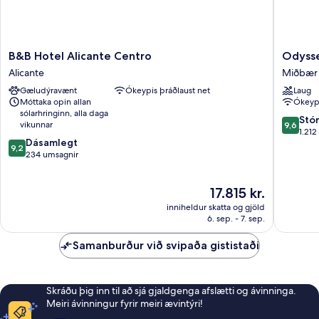
B&B
Odysse
B&B Hotel Alicante Centro
Odyss
Hotel
Rooms
Alicante
Miðbær 
Alicante
Miðbær
Gæludýravænt
Ókeypis þráðlaust net
Laug
Centro
Alicante
Móttaka opin allan
Ókeypi
Alicante
sólarhringinn, alla daga
9.6
Stó
vikunnar
9,6
af
1.212
9.2
Dásamlegt
10,
9,2
af
234 umsagnir
Stórkost
10,
1.212
Dásamlegt,
umsagni
Verðið
17.815 kr.
234
er
umsagnir
inniheldur skatta og gjöld
17.815 kr.
6. sep. - 7. sep.
Samanburður við svipaða gististaði
Skráðu þig inn til að sjá gjaldgenga afslætti og ávinninga.
Meiri ávinningur fyrir meiri ævintýri!