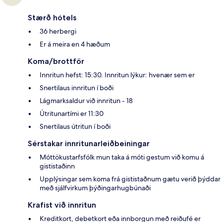
Stærð hótels
36 herbergi
Er á meira en 4 hæðum
Koma/brottför
Innritun hefst: 15:30. Innritun lýkur: hvenær sem er
Snertilaus innritun í boði
Lágmarksaldur við innritun - 18
Útritunartími er 11:30
Snertilaus útritun í boði
Sérstakar innritunarleiðbeiningar
Móttökustarfsfólk mun taka á móti gestum við komu á
gististaðinn
Upplýsingar sem koma frá gististaðnum gætu verið þýddar
með sjálfvirkum þýðingarhugbúnaði
Krafist við innritun
Kreditkort, debetkort eða innborgun með reiðufé er