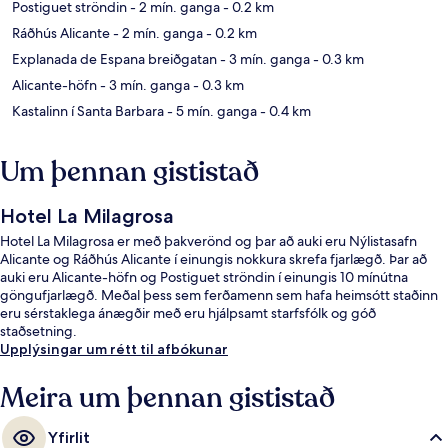
Postiguet ströndin
- 2 mín. ganga
- 0.2 km
Ráðhús Alicante
- 2 mín. ganga
- 0.2 km
Explanada de Espana breiðgatan
- 3 mín. ganga
- 0.3 km
Alicante-höfn
- 3 mín. ganga
- 0.3 km
Kastalinn í Santa Barbara
- 5 mín. ganga
- 0.4 km
Um þennan gististað
Hotel La Milagrosa
Hotel La Milagrosa er með þakverönd og þar að auki eru Nýlistasafn
Alicante og Ráðhús Alicante í einungis nokkura skrefa fjarlægð. Þar að
auki eru Alicante-höfn og Postiguet ströndin í einungis 10 mínútna
göngufjarlægð. Meðal þess sem ferðamenn sem hafa heimsótt staðinn
eru sérstaklega ánægðir með eru hjálpsamt starfsfólk og góð
staðsetning.
Upplýsingar um rétt til afbókunar
Meira um þennan gististað
Yfirlit