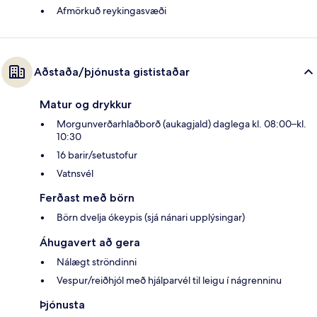
Afmörkuð reykingasvæði
Aðstaða/þjónusta gististaðar
Matur og drykkur
Morgunverðarhlaðborð (aukagjald) daglega kl. 08:00–kl.
10:30
16 barir/setustofur
Vatnsvél
Ferðast með börn
Börn dvelja ókeypis (sjá nánari upplýsingar)
Áhugavert að gera
Nálægt ströndinni
Vespur/reiðhjól með hjálparvél til leigu í nágrenninu
Þjónusta