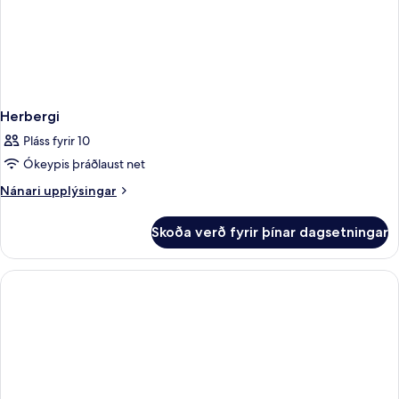
Herbergi
Pláss fyrir 10
Ókeypis þráðlaust net
Nánari
Nánari upplýsingar
upplýsingar
fyrir
Skoða verð fyrir þínar dagsetningar
Herbergi