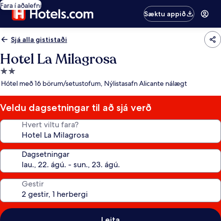
Fara í aðalefni
Sæktu appið
Sjá alla gististaði
Hotel La Milagrosa
2.0
stjörnu
Hótel með 16 börum/setustofum, Nýlistasafn Alicante nálægt
gististaður
Veldu dagsetningar til að sjá verð
Hvert viltu fara?
Dagsetningar
Gestir
Leita