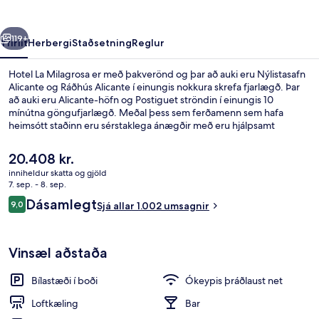
rra
Næsta
119+
Yfirlit
Herbergi
Staðsetning
Reglur
Hotel La Milagrosa er með þakverönd og þar að auki eru Nýlistasafn
Alicante og Ráðhús Alicante í einungis nokkura skrefa fjarlægð. Þar
að auki eru Alicante-höfn og Postiguet ströndin í einungis 10
mínútna göngufjarlægð. Meðal þess sem ferðamenn sem hafa
heimsótt staðinn eru sérstaklega ánægðir með eru hjálpsamt
starfsfólk og góð staðsetning.
Núverandi
20.408 kr.
verð
inniheldur skatta og gjöld
er
7. sep. - 8. sep.
Standard-herbergi með tvíbreiðu rúmi 
20.408 kr.
Umsagnir
Dásamlegt
9,0
Sjá allar 1.002 umsagnir
9,0 af 10
Vinsæl aðstaða
Bílastæði í boði
Ókeypis þráðlaust net
Loftkæling
Bar