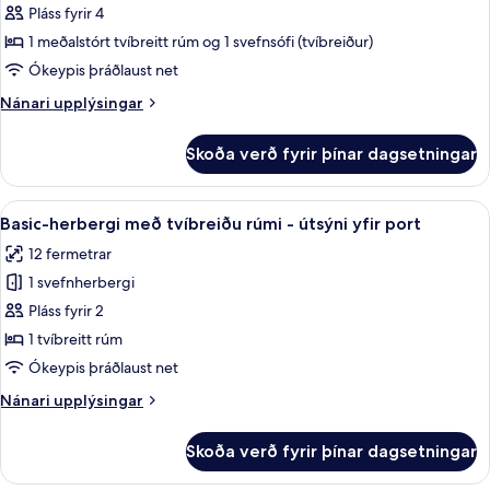
íbúð
Pláss fyrir 4
-
1 meðalstórt tvíbreitt rúm og 1 svefnsófi (tvíbreiður)
verönd
Ókeypis þráðlaust net
Nánari
Nánari upplýsingar
upplýsingar
fyrir
Skoða verð fyrir þínar dagsetningar
Deluxe-
íbúð
-
Skoða
Basic-herbergi með tvíbreiðu rúmi - út
4
verönd
Basic-herbergi með tvíbreiðu rúmi - útsýni yfir port
allar
12 fermetrar
myndir
1 svefnherbergi
fyrir
Basic-
Pláss fyrir 2
herbergi
1 tvíbreitt rúm
með
Ókeypis þráðlaust net
tvíbreiðu
Nánari
Nánari upplýsingar
rúmi
upplýsingar
-
fyrir
Skoða verð fyrir þínar dagsetningar
Basic-
útsýni
herbergi
yfir