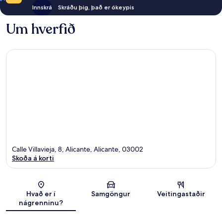
Innskrá
Skráðu þig, það er ókeypis
Um hverfið
Calle Villavieja, 8, Alicante, Alicante, 03002
Skoða á korti
Kort
Hvað er í
Samgöngur
Veitingastaðir
nágrenninu?