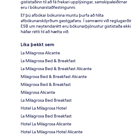
gististaðinn til að fá frekari upplýsingar, samskipaleiðirnar
eru í bókunarstaðfestingunni.
Ef þú afbókar bókunina muntu þurfa að hlíta
afbókunarskilyrðum gestgjafans. Í samræmi við reglugerðir
ESB um neytendarétt eru bókunarþjónustur gististaða ekki
háðar rétti til að hætta við.
Líka þekkt sem
La Milagrosa Alicante
La Milagrosa Bed & Breakfast
La Milagrosa Bed & Breakfast Alicante
Milagrosa Bed & Breakfast Alicante
Milagrosa Bed & Breakfast
Milagrosa Alicante
La Milagrosa Bed Breakfast
Hotel La Milagrosa Hotel
La Milagrosa Bed Breakfast
Hotel La Milagrosa Alicante
Hotel La Milagrosa Hotel Alicante