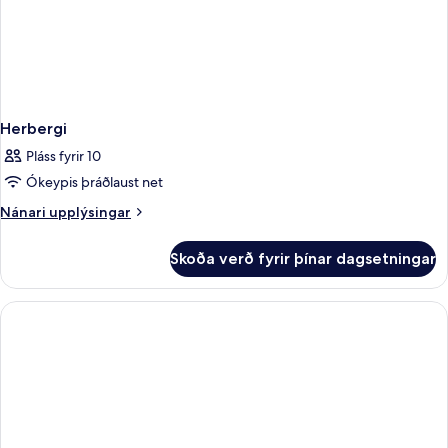
Herbergi
Pláss fyrir 10
Ókeypis þráðlaust net
Nánari
Nánari upplýsingar
upplýsingar
fyrir
Skoða verð fyrir þínar dagsetningar
Herbergi